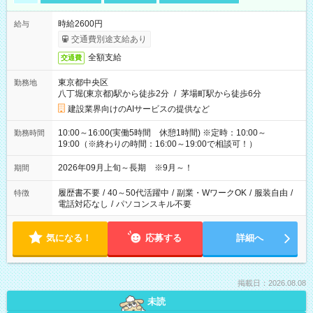
時給2600円
給与
交通費別途支給あり
全額支給
交通費
東京都中央区
勤務地
八丁堀(東京都)駅から徒歩2分
/
茅場町駅から徒歩6分
建設業界向けのAIサービスの提供など
10:00～16:00(実働5時間 休憩1時間) ※定時：10:00～
勤務時間
19:00（※終わりの時間：16:00～19:00で相談可！）
2026年09月上旬～長期 ※9月～！
期間
履歴書不要
/
40～50代活躍中
/
副業・WワークOK
/
服装自由
/
特徴
電話対応なし
/
パソコンスキル不要
気になる！
応募する
詳細へ
掲載日：2026.08.08
未読