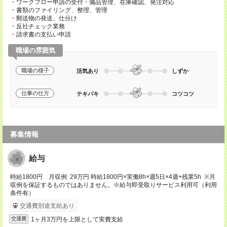
・ワークフロー申請の受付・備品管理、在庫確認、発注対応
・書類のファイリング、整理、管理
・郵送物の発送、仕分け
・反社チェック業務
・請求書の支払い申請
職場の雰囲気
職場の様子
活気あり
しずか
仕事の仕方
テキパキ
コツコツ
募集情報
給与
時給1800円 月収例 29万円 時給1800円×実働8h×週5日×4週+残業5h ※月
収例を保証するものではありません。※給与即受取りサービス利用可（利用
条件有）
交通費別途支給あり
1ヶ月3万円を上限として実費支給
交通費