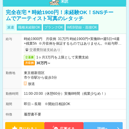
未読
完全在宅＊時給1900円！未経験OK！SNSチー
ムでアーティスト写真のレタッチ
派遣
職種未経験OK
ブランクOK
WEB登録・面接OK
時給1900円 月収例 31万円 時給1900円×実働8h×週5日×4週
給与
+残業5h ※月収例を保証するものではありません。※給与即受
取りサービス利用可（利用条件有）
交通費別途支給あり
1ヶ月3万円を上限として実費支給
交通費
30万円～
月収例
東京都新宿区
勤務地
市ケ谷駅から徒歩3分
放送
11:00-20:00（休憩60分）実働8時間（残業少なめ！）
勤務時間
即日～長期 ※開始日相談OK
期間
履歴書不要
特徴
気になる！
応募する
詳細へ