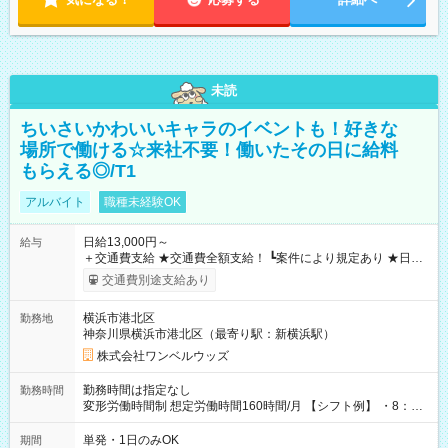
未読
ちいさいかわいいキャラのイベントも！好きな
場所で働ける☆来社不要！働いたその日に給料
もらえる◎/T1
アルバイト
職種未経験OK
日給13,000円～
給与
＋交通費支給 ★交通費全額支給！ ┗案件により規定あり ★日払
いOK！（規定あり） ┗働いたその日に現金GET♪ お仕事後はコ
交通費別途支給あり
ンビニATMから 日払い分を引き落とせます！ 【試用期間】試
用期間なし
横浜市港北区
勤務地
神奈川県横浜市港北区（最寄り駅：新横浜駅）
株式会社ワンベルウッズ
勤務時間は指定なし
勤務時間
変形労働時間制 想定労働時間160時間/月 【シフト例】 ・8：00
～21：00
単発・1日のみOK
期間