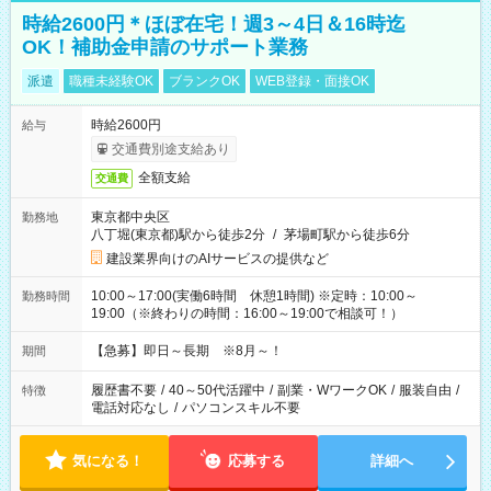
時給2600円＊ほぼ在宅！週3～4日＆16時迄
OK！補助金申請のサポート業務
派遣
職種未経験OK
ブランクOK
WEB登録・面接OK
時給2600円
給与
交通費別途支給あり
全額支給
交通費
東京都中央区
勤務地
八丁堀(東京都)駅から徒歩2分
/
茅場町駅から徒歩6分
建設業界向けのAIサービスの提供など
10:00～17:00(実働6時間 休憩1時間) ※定時：10:00～
勤務時間
19:00（※終わりの時間：16:00～19:00で相談可！）
【急募】即日～長期 ※8月～！
期間
履歴書不要
/
40～50代活躍中
/
副業・WワークOK
/
服装自由
/
特徴
電話対応なし
/
パソコンスキル不要
気になる！
応募する
詳細へ