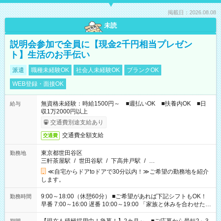
掲載日：2026.08.08
未読
説明会参加で全員に【現金2千円相当プレゼン
ト】生活のお手伝い
派遣
職種未経験OK
社会人未経験OK
ブランクOK
WEB登録・面接OK
無資格未経験：時給1500円～ ■週払いOK ■扶養内OK ■日
給与
収1万2000円以上
交通費別途支給あり
交通費全額支給
交通費
東京都世田谷区
勤務地
三軒茶屋駅
/
世田谷駅
/
下高井戸駅
/
…
≪自宅からドアtoドアで30分以内！≫ご希望の勤務地を紹介
します。
9:00～18:00（休憩60分） ■ご希望があれば下記シフトもOK！
勤務時間
早番 7:00～16:00 遅番 10:00～19:00 「家族と休みを合わせた
い」 「余裕を持って夕飯の準備がしたい」 「できれば残業はし
たくない」 など、ご希望を教えてくださいね。 ※Wワーク希望