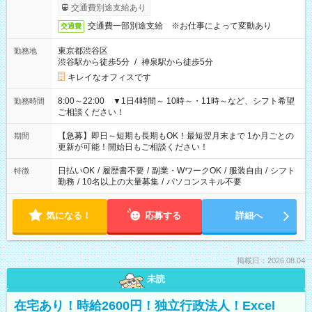
交通費別途支給あり
交通費一部別途支給 ※お仕事によって変動あり
交通費
東京都渋谷区
勤務地
渋谷駅から徒歩5分
/
神泉駅から徒歩5分
キレイなオフィスです
8:00～22:00 ▼1日4時間～ 10時～・11時～など、シフト希望
勤務時間
ご相談ください！
【急募】即日～短期も長期もOK！最短翌月末まで 1か月ごとの
期間
更新が可能！開始日もご相談ください！
日払いOK
/
履歴書不要
/
副業・WワークOK
/
服装自由
/
シフト
特徴
勤務
/
10名以上の大量募集
/
パソコンスキル不要
気になる！
応募する
詳細へ
掲載日：2026.08.04
未読
在宅あり！時給2600円！独立行政法人！Excel