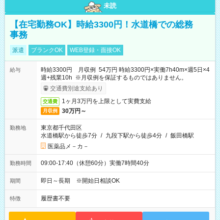
未読
【在宅勤務OK】時給3300円！水道橋での総務
事務
派遣
ブランクOK
WEB登録・面接OK
時給3300円 月収例 54万円 時給3300円×実働7h40m×週5日×4
給与
週+残業10h ※月収例を保証するものではありません。
交通費別途支給あり
1ヶ月3万円を上限として実費支給
交通費
30万円～
月収例
東京都千代田区
勤務地
水道橋駅から徒歩7分
/
九段下駅から徒歩4分
/
飯田橋駅
医薬品メ－カ－
09:00-17:40（休憩60分）実働7時間40分
勤務時間
即日～長期 ※開始日相談OK
期間
履歴書不要
特徴