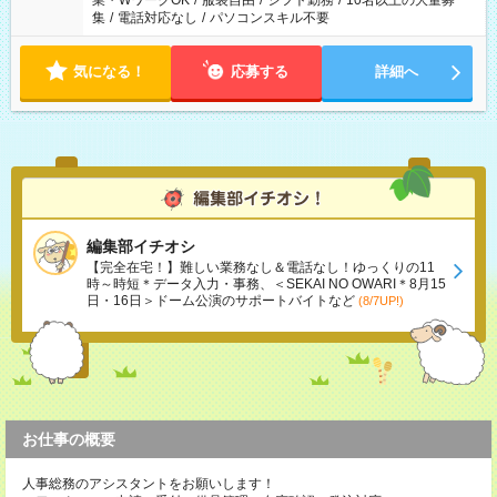
業・WワークOK
/
服装自由
/
シフト勤務
/
10名以上の大量募
集
/
電話対応なし
/
パソコンスキル不要
気になる！
応募する
詳細へ
編集部イチオシ
【完全在宅！】難しい業務なし＆電話なし！ゆっくりの11
時～時短＊データ入力・事務、＜SEKAI NO OWARI＊8月15
日・16日＞ドーム公演のサポートバイトなど
(8/7UP!)
お仕事の概要
人事総務のアシスタントをお願いします！