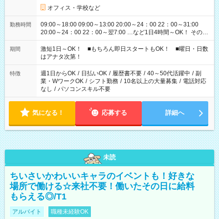
オフィス・学校など
09:00～18:00 09:00～13:00 20:00～24：00 22：00～31:00
勤務時間
20:00～24：00 22：00～翌7:00 …など1日4時間～OK！ その他
シフトもございます！ お気軽にご相談ください！
激短1日～OK！ ■もちろん即日スタートもOK！ ■曜日・日数
期間
はアナタ次第！
週1日からOK
/
日払いOK
/
履歴書不要
/
40～50代活躍中
/
副
特徴
業・WワークOK
/
シフト勤務
/
10名以上の大量募集
/
電話対応
なし
/
パソコンスキル不要
気になる！
応募する
詳細へ
未読
ちいさいかわいいキャラのイベントも！好きな
場所で働ける☆来社不要！働いたその日に給料
もらえる◎/T1
アルバイト
職種未経験OK