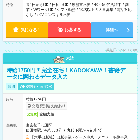
週1日からOK
/
日払いOK
/
履歴書不要
/
40～50代活躍中
/
副
特徴
業・WワークOK
/
シフト勤務
/
10名以上の大量募集
/
電話対応
なし
/
パソコンスキル不要
気になる！
応募する
詳細へ
掲載日：2026.08.08
未読
時給1750円＊完全在宅！KADOKAWA！書籍デ
ータに関わるデータ入力
派遣
WEB登録・面接OK
時給1750円
給与
交通費別途支給あり
全額支給
交通費
東京都千代田区
勤務地
飯田橋駅から徒歩3分
/
九段下駅から徒歩7分
【大手出版社】出版事業・ゲーム事業・アニメ・映像事業