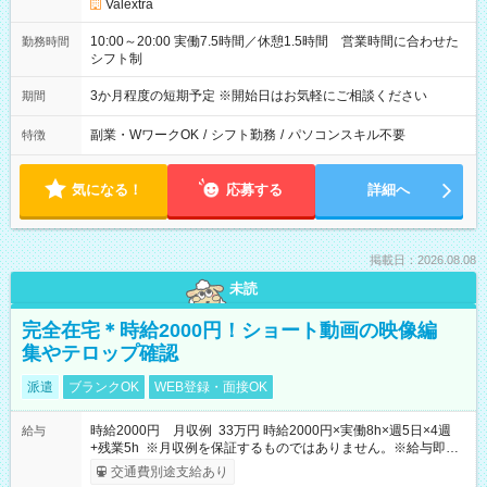
Valextra
10:00～20:00 実働7.5時間／休憩1.5時間 営業時間に合わせた
勤務時間
シフト制
3か月程度の短期予定 ※開始日はお気軽にご相談ください
期間
副業・WワークOK
/
シフト勤務
/
パソコンスキル不要
特徴
気になる！
応募する
詳細へ
掲載日：2026.08.08
未読
完全在宅＊時給2000円！ショート動画の映像編
集やテロップ確認
派遣
ブランクOK
WEB登録・面接OK
時給2000円 月収例 33万円 時給2000円×実働8h×週5日×4週
給与
+残業5h ※月収例を保証するものではありません。※給与即受
取りサービス利用可（利用条件有）
交通費別途支給あり