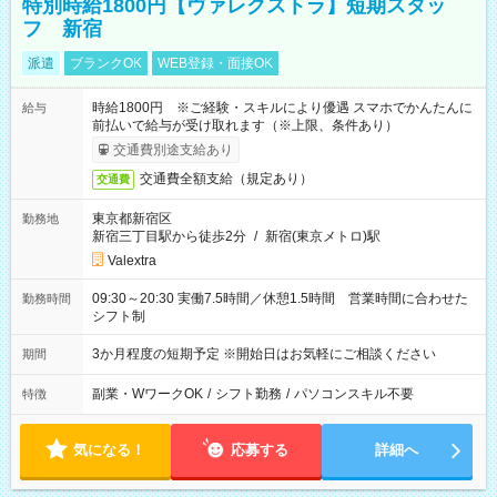
特別時給1800円【ヴァレクストラ】短期スタッ
フ 新宿
派遣
ブランクOK
WEB登録・面接OK
時給1800円 ※ご経験・スキルにより優遇 スマホでかんたんに
給与
前払いで給与が受け取れます（※上限、条件あり）
交通費別途支給あり
交通費全額支給（規定あり）
交通費
東京都新宿区
勤務地
新宿三丁目駅から徒歩2分
/
新宿(東京メトロ)駅
Valextra
09:30～20:30 実働7.5時間／休憩1.5時間 営業時間に合わせた
勤務時間
シフト制
3か月程度の短期予定 ※開始日はお気軽にご相談ください
期間
副業・WワークOK
/
シフト勤務
/
パソコンスキル不要
特徴
気になる！
応募する
詳細へ