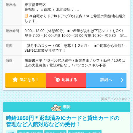
東京都豊島区
勤務地
巣鴨駅
/
目白駅
/
北池袋駅
/
…
≪自宅からドアtoドアで30分以内！≫ご希望の勤務地を紹介
します。
9:00～18:00（休憩60分） ■ご希望があれば下記シフトもOK！
勤務時間
早番 7:00～16:00 遅番 10:00～19:00 夜勤 16:30～翌9:30 「家族
と休みを合わせたい」 「余裕を持って夕飯の準備がしたい」
「できれば残業はしたくない」 など、ご希望を教えてください
【8月中のスタートOK！急募！】2カ月～ ■ご応募から最短2～
期間
ね。 ※Wワーク希望の方へ 今ご覧のお仕事で希望する勤務時間
3日後に就業が可能です！
と、もう1つのお仕事の勤務時間。 合計で週40時間を超える場
合は応募できません。
履歴書不要
/
40～50代活躍中
/
服装自由
/
シフト勤務
/
10名以
特徴
上の大量募集
/
電話対応なし
/
パソコンスキル不要
気になる！
応募する
詳細へ
掲載日：2026.08.07
未読
時給1850円＊返却済みICカードと貸出カードの
管理など入館対応などの受付！