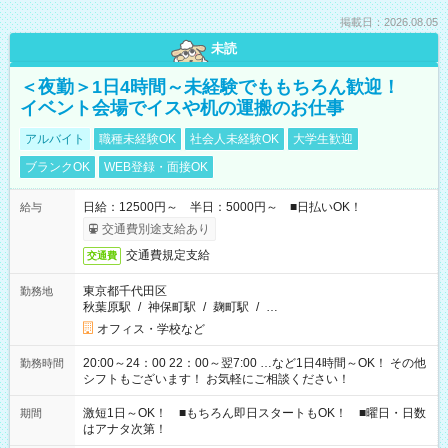
掲載日：2026.08.05
未読
＜夜勤＞1日4時間～未経験でももちろん歓迎！
イベント会場でイスや机の運搬のお仕事
アルバイト
職種未経験OK
社会人未経験OK
大学生歓迎
ブランクOK
WEB登録・面接OK
日給：12500円～ 半日：5000円～ ■日払いOK！
給与
交通費別途支給あり
交通費規定支給
交通費
東京都千代田区
勤務地
秋葉原駅
/
神保町駅
/
麹町駅
/
…
オフィス・学校など
20:00～24：00 22：00～翌7:00 …など1日4時間～OK！ その他
勤務時間
シフトもございます！ お気軽にご相談ください！
激短1日～OK！ ■もちろん即日スタートもOK！ ■曜日・日数
期間
はアナタ次第！