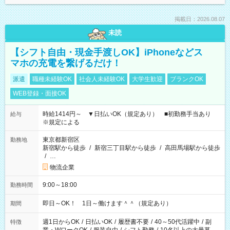
掲載日：2026.08.07
未読
【シフト自由・現金手渡しOK】iPhoneなどス
マホの充電を繋げるだけ！
派遣
職種未経験OK
社会人未経験OK
大学生歓迎
ブランクOK
WEB登録・面接OK
時給1414円～ ▼日払いOK（規定あり） ■初勤務手当あり
給与
※規定による
東京都新宿区
勤務地
新宿駅から徒歩
/
新宿三丁目駅から徒歩
/
高田馬場駅から徒歩
/
…
物流企業
9:00～18:00
勤務時間
即日～OK！ 1日～働けます＾＾（規定あり）
期間
週1日からOK
/
日払いOK
/
履歴書不要
/
40～50代活躍中
/
副
特徴