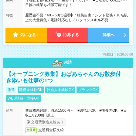
【現在も積極採用中！急募！】2カ月～ ■ご応募から最短2～3
期間
の方へ 今ご覧のお仕事で希望する勤務時間と、もう1つのお仕事
日後の就業も相談可能です！
の勤務時間。 合計で週40時間を超える場合は応募できません。
履歴書不要
/
40～50代活躍中
/
服装自由
/
シフト勤務
/
10名以
特徴
上の大量募集
/
電話対応なし
/
パソコンスキル不要
気になる！
応募する
詳細へ
掲載日：2026.08.08
未読
【オープニング募集】おばあちゃんのお散歩付
き添いも仕事の1つ
派遣
職種未経験OK
社会人未経験OK
ブランクOK
WEB登録・面接OK
無資格未経験：時給1500円～ ■週払いOK ■扶養内OK ■日
給与
収1万2000円以上
交通費別途支給あり
交通費全額支給
交通費