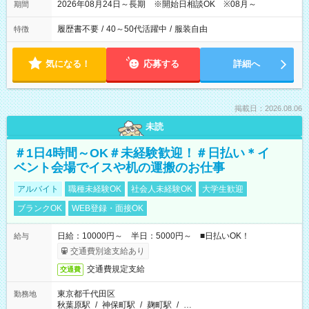
2026年08月24日～長期 ※開始日相談OK ※08月～
期間
履歴書不要
/
40～50代活躍中
/
服装自由
特徴
気になる！
応募する
詳細へ
掲載日：2026.08.06
未読
＃1日4時間～OK＃未経験歓迎！＃日払い＊イ
ベント会場でイスや机の運搬のお仕事
アルバイト
職種未経験OK
社会人未経験OK
大学生歓迎
ブランクOK
WEB登録・面接OK
日給：10000円～ 半日：5000円～ ■日払いOK！
給与
交通費別途支給あり
交通費規定支給
交通費
東京都千代田区
勤務地
秋葉原駅
/
神保町駅
/
麹町駅
/
…