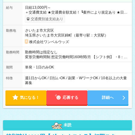
日給13,000円～
給与
＋交通費支給 ★交通費全額支給！ ┗案件により規定あり ★日払
いOK！（規定あり） ┗働いたその日に現金GET♪ お仕事後はコ
交通費別途支給あり
ンビニATMから 日払い分を引き落とせます！ 【試用期間】試
用期間なし
さいたま市大宮区
勤務地
埼玉県さいたま市大宮区錦町（最寄り駅：大宮駅）
株式会社ワンベルウッズ
勤務時間は指定なし
勤務時間
変形労働時間制 想定労働時間160時間/月 【シフト例】 ・8：00
～21：00
単発・1日のみOK
期間
週1日からOK / 日払いOK / 副業・WワークOK / 10名以上の大量
特徴
募集
気になる！
応募する
詳細へ
未読