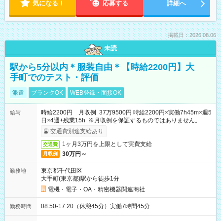
気になる！
応募する
詳細へ
掲載日：2026.08.06
未読
駅から5分以内＊服装自由＊【時給2200円】大
手町でのテスト・評価
派遣
ブランクOK
WEB登録・面接OK
時給2200円 月収例 37万9500円 時給2200円×実働7h45m×週5
給与
日×4週+残業15h ※月収例を保証するものではありません。
交通費別途支給あり
1ヶ月3万円を上限として実費支給
交通費
30万円～
月収例
東京都千代田区
勤務地
大手町(東京都)駅から徒歩1分
電機・電子・OA・精密機器関連商社
08:50-17:20（休憩45分）実働7時間45分
勤務時間