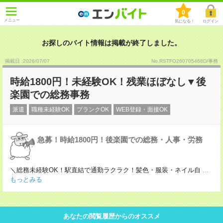
0
メニュー
気になる！
ログイン
お探しのバイト情報は掲載が終了しました。
掲載日 :2026
/
07
/
07
No.RSTFO260705468D/事務
時給1800円！未経験OK！残業ほぼなし▼後
楽園での総務事務
派遣
職種未経験OK
ブランクOK
WEB登録・面接OK
急募！時給1800円！後楽園での総務・人事・労務
＼総務未経験OK！駅直結で通勤ラクラク！髪色・服装・ネイル自
...
もっとみる
あなたの閲覧履歴からのオススメ