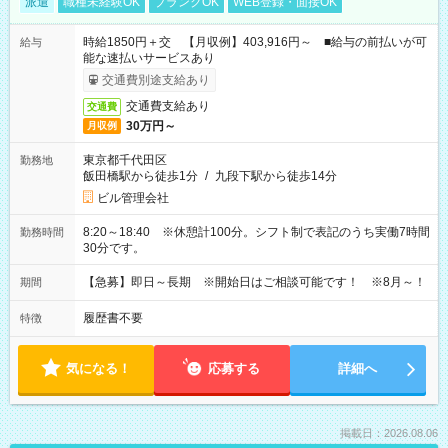
派遣
職種未経験OK
ブランクOK
WEB登録・面接OK
時給1850円＋交 【月収例】403,916円～ ■給与の前払いが可
給与
能な速払いサービスあり
交通費別途支給あり
交通費支給あり
交通費
30万円～
月収例
東京都千代田区
勤務地
飯田橋駅から徒歩1分
/
九段下駅から徒歩14分
ビル管理会社
8:20～18:40 ※休憩計100分。シフト制で表記のうち実働7時間
勤務時間
30分です。
【急募】即日～長期 ※開始日はご相談可能です！ ※8月～！
期間
履歴書不要
特徴
気になる！
応募する
詳細へ
掲載日：2026.08.06