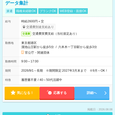
データ集計
派遣
職種未経験OK
ブランクOK
WEB登録・面接OK
時給2600円＋交
給与
交通費別途支給あり
交通費実費支給（当社規定あり）
交通費
東京都港区
勤務地
溜池山王駅から徒歩5分
/
六本木一丁目駅から徒歩3分
官公庁・関連団体
9:00～17:00
勤務時間
2026/9/1～長期 ※期間限定:2027年3月末まで ※9月～OK！
期間
履歴書不要
/
40～50代活躍中
特徴
気になる！
応募する
詳細へ
掲載日：2026.08.08