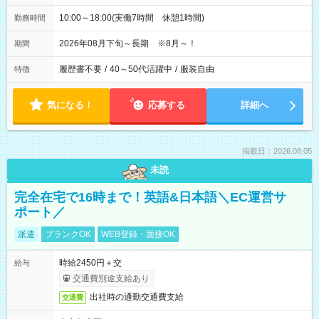
10:00～18:00(実働7時間 休憩1時間)
勤務時間
2026年08月下旬～長期 ※8月～！
期間
履歴書不要
/
40～50代活躍中
/
服装自由
特徴
気になる！
応募する
詳細へ
掲載日：2026.08.05
未読
完全在宅で16時まで！英語&日本語＼EC運営サ
ポート／
派遣
ブランクOK
WEB登録・面接OK
時給2450円＋交
給与
交通費別途支給あり
出社時の通勤交通費支給
交通費