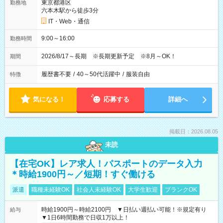
東京都港区
勤務地
六本木駅から徒歩3分
IT・Web・通信
9:00～16:00
勤務時間
2026/8/17～長期 ※長期更新予定 ※8月～OK！
期間
履歴書不要
/
40～50代活躍中
/
服装自由
特徴
気になる！
応募する
詳細へ
掲載日：2026.08.05
未読
【在宅OK】レア求人！パスポートのデータ入力
＊時給1900円～／短期！すぐ働ける
派遣
職種未経験OK
社会人未経験OK
大学生歓迎
ブランクOK
時給1900円～時給2100円 ▼日払い週払い可能！※規定有り
給与
▼1日6時間勤務で日収1万以上！