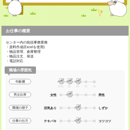
お仕事の概要
センター内の統括事務業務
・資料作成(Excelを使用)
・物品管理、倉庫整理
・物品注文、発送
・電話対応
職場の雰囲気
年齢層
20代
30
40
50
60
男女比率
女性
男性
職場の様子
活気あり
しずか
仕事の仕方
テキパキ
コツコツ