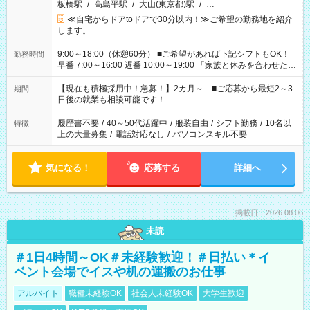
板橋駅
/
高島平駅
/
大山(東京都)駅
/
…
≪自宅からドアtoドアで30分以内！≫ご希望の勤務地を紹介
します。
9:00～18:00（休憩60分） ■ご希望があれば下記シフトもOK！
勤務時間
早番 7:00～16:00 遅番 10:00～19:00 「家族と休みを合わせた
い」 「余裕を持って夕飯の準備がしたい」 「できれば残業はし
たくない」 など、ご希望を教えてくださいね。 ※Wワーク希望
【現在も積極採用中！急募！】2カ月～ ■ご応募から最短2～3
期間
の方へ 今ご覧のお仕事で希望する勤務時間と、もう1つのお仕事
日後の就業も相談可能です！
の勤務時間。 合計で週40時間を超える場合は応募できません。
履歴書不要
/
40～50代活躍中
/
服装自由
/
シフト勤務
/
10名以
特徴
上の大量募集
/
電話対応なし
/
パソコンスキル不要
気になる！
応募する
詳細へ
掲載日：2026.08.06
未読
＃1日4時間～OK＃未経験歓迎！＃日払い＊イ
ベント会場でイスや机の運搬のお仕事
アルバイト
職種未経験OK
社会人未経験OK
大学生歓迎