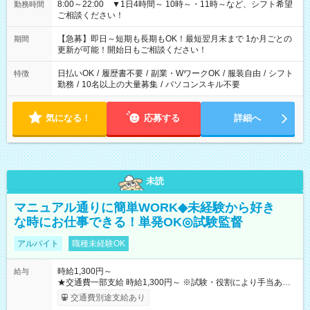
8:00～22:00 ▼1日4時間～ 10時～・11時～など、シフト希望
勤務時間
ご相談ください！
【急募】即日～短期も長期もOK！最短翌月末まで 1か月ごとの
期間
更新が可能！開始日もご相談ください！
日払いOK
/
履歴書不要
/
副業・WワークOK
/
服装自由
/
シフト
特徴
勤務
/
10名以上の大量募集
/
パソコンスキル不要
気になる！
応募する
詳細へ
未読
マニュアル通りに簡単WORK◆未経験から好き
な時にお仕事できる！単発OK◎試験監督
アルバイト
職種未経験OK
時給1,300円～
給与
★交通費一部支給 時給1,300円～ ※試験・役割により手当あり
※勤務回数により昇給あり 【即給（前払い）オプションあ
交通費別途支給あり
り！】 希望される場合、勤務から1週間ほどで給与の一部を受け