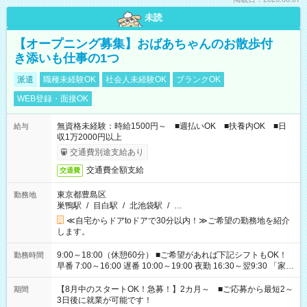
未読
【オープニング募集】おばあちゃんのお散歩付
き添いも仕事の1つ
派遣
職種未経験OK
社会人未経験OK
ブランクOK
WEB登録・面接OK
無資格未経験：時給1500円～ ■週払いOK ■扶養内OK ■日
給与
収1万2000円以上
交通費別途支給あり
交通費全額支給
交通費
東京都豊島区
勤務地
巣鴨駅
/
目白駅
/
北池袋駅
/
…
≪自宅からドアtoドアで30分以内！≫ご希望の勤務地を紹介
します。
9:00～18:00（休憩60分） ■ご希望があれば下記シフトもOK！
勤務時間
早番 7:00～16:00 遅番 10:00～19:00 夜勤 16:30～翌9:30 「家族
と休みを合わせたい」 「余裕を持って夕飯の準備がしたい」
「できれば残業はしたくない」 など、ご希望を教えてください
【8月中のスタートOK！急募！】2カ月～ ■ご応募から最短2～
期間
ね。 ※Wワーク希望の方へ 今ご覧のお仕事で希望する勤務時間
3日後に就業が可能です！