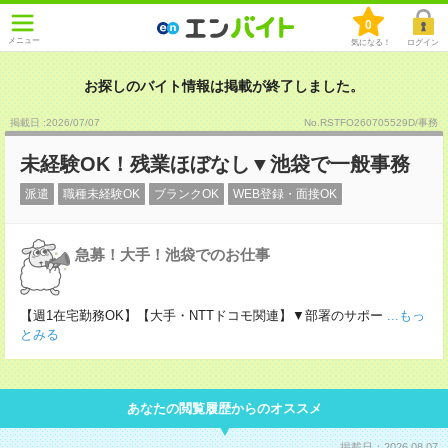
0
メニュー
気になる！
ログイン
お探しのバイト情報は掲載が終了しました。
掲載日 :2026
/
07
/
07
No.RSTFO260705529D/事務
未経験OK！残業ほぼなし▼池袋で一般事務
派遣
職種未経験OK
ブランクOK
WEB登録・面接OK
急募！大手！池袋でのお仕事
【週1在宅勤務OK】【大手・NTTドコモ関連】▼部署のサポー
...もっ
とみる
あなたの閲覧履歴からのオススメ
掲載日：2026.08.07