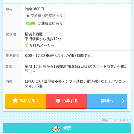
時給1600円
給与
交通費別途支給あり
交通費支給有り
交通費
横浜市西区
勤務地
平沼橋駅から徒歩12分
素材系メーカー
8:00～17:30 ※表記のうち実働8時間です。
勤務時間
長期【ご応募から1週間以内(最短2日目)のスピード就業が可能】
期間
即日～
日払いOK
/
履歴書不要
/
シフト勤務
/
電話対応なし
/
パソコン
特徴
スキル不要
気になる！
応募する
詳細へ
掲載日：2026.08.07
未読