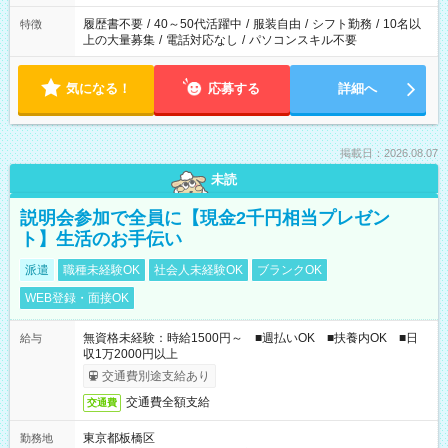
と、もう1つのお仕事の勤務時間。 合計で週40時間を超える場
合は応募できません。
履歴書不要
/
40～50代活躍中
/
服装自由
/
シフト勤務
/
10名以
特徴
上の大量募集
/
電話対応なし
/
パソコンスキル不要
気になる！
応募する
詳細へ
掲載日：2026.08.07
未読
説明会参加で全員に【現金2千円相当プレゼン
ト】生活のお手伝い
派遣
職種未経験OK
社会人未経験OK
ブランクOK
WEB登録・面接OK
無資格未経験：時給1500円～ ■週払いOK ■扶養内OK ■日
給与
収1万2000円以上
交通費別途支給あり
交通費全額支給
交通費
東京都板橋区
勤務地