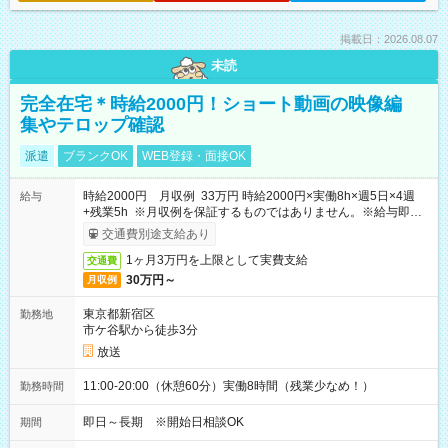
掲載日：2026.08.07
未読
完全在宅＊時給2000円！ショート動画の映像編
集やテロップ確認
派遣
ブランクOK
WEB登録・面接OK
時給2000円 月収例 33万円 時給2000円×実働8h×週5日×4週
給与
+残業5h ※月収例を保証するものではありません。※給与即受
取りサービス利用可（利用条件有）
交通費別途支給あり
1ヶ月3万円を上限として実費支給
交通費
30万円～
月収例
東京都新宿区
勤務地
市ケ谷駅から徒歩3分
放送
11:00-20:00（休憩60分）実働8時間（残業少なめ！）
勤務時間
即日～長期 ※開始日相談OK
期間