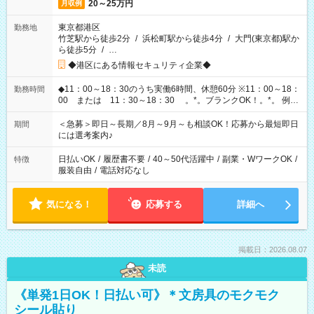
20～25万円
月収例
東京都港区
勤務地
竹芝駅から徒歩2分
/
浜松町駅から徒歩4分
/
大門(東京都)駅か
ら徒歩5分
/
…
◆港区にある情報セキュリティ企業◆
◆11：00～18：30のうち実働6時間、休憩60分 ※11：00～18：
勤務時間
00 または 11：30～18：30 。*。ブランクOK！。*。 例え
ば前職が、 在宅/財団法人/事務/コールセンター/受付/販売/カフェ
スタッフ スイーツ販売/ホテルフロント/化粧品販売/など 様々な
＜急募＞即日～長期／8月～9月～も相談OK！応募から最短即日
期間
業界から入社して活躍されています♪
には選考案内♪
日払いOK
/
履歴書不要
/
40～50代活躍中
/
副業・WワークOK
/
特徴
服装自由
/
電話対応なし
気になる！
応募する
詳細へ
掲載日：2026.08.07
未読
《単発1日OK！日払い可》＊文房具のモクモク
シール貼り