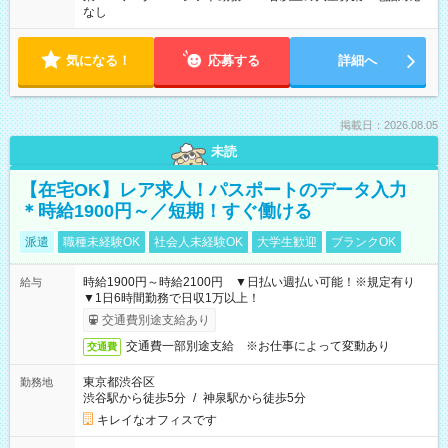
なし
気になる！
応募する
詳細へ
掲載日：2026.08.05
未読
【在宅OK】レア求人！パスポートのデータ入力
＊時給1900円～／短期！すぐ働ける
派遣
職種未経験OK
社会人未経験OK
大学生歓迎
ブランクOK
時給1900円～時給2100円 ▼日払い週払い可能！※規定有り
給与
▼1日6時間勤務で日収1万以上！
交通費別途支給あり
交通費一部別途支給 ※お仕事によって変動あり
交通費
東京都渋谷区
勤務地
渋谷駅から徒歩5分
/
神泉駅から徒歩5分
キレイなオフィスです