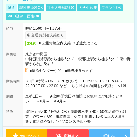
派遣
職種未経験OK
社会人未経験OK
大学生歓迎
ブランクOK
WEB登録・面接OK
時給1,500円～1,875円
給与
交通費別途支給あり
■ 交通費規定内支給 ※派遣先による
交通費
東京都中野区
勤務地
中野(東京都)駅から徒歩5分
/
中野坂上駅から徒歩5分
/
東中野
駅から徒歩5分
/
…
■物流センターなど ■勤務地選べます
＜1日3時間～OK！＞ ▼ 例えば… ▼ 15:00～18:00 15:00～
勤務時間
22:00 17:00～22:00 など こちら以外の時間もお気軽にご相談く
ださい！
単発1日～！ ★勤務開始日や期間はお気軽にご相談くださ
期間
い！ ＃8月～ ＃9月～
週1日からOK
/
日払いOK
/
履歴書不要
/
40～50代活躍中
/
副
特徴
業・WワークOK
/
服装自由
/
シフト勤務
/
10名以上の大量募
集
/
電話対応なし
/
パソコンスキル不要
気になる！
応募する
詳細へ