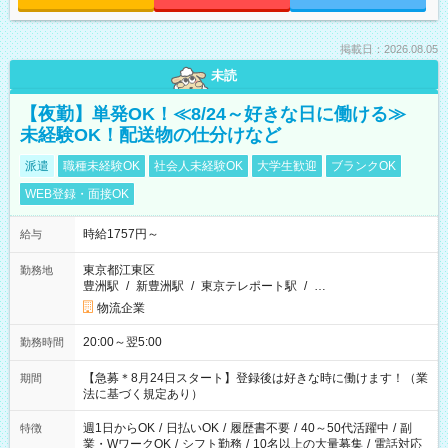
掲載日：2026.08.05
未読
【夜勤】単発OK！≪8/24～好きな日に働ける≫
未経験OK！配送物の仕分けなど
派遣
職種未経験OK
社会人未経験OK
大学生歓迎
ブランクOK
WEB登録・面接OK
時給1757円～
給与
東京都江東区
勤務地
豊洲駅
/
新豊洲駅
/
東京テレポート駅
/
…
物流企業
20:00～翌5:00
勤務時間
【急募＊8月24日スタート】登録後は好きな時に働けます！（業
期間
法に基づく規定あり）
週1日からOK
/
日払いOK
/
履歴書不要
/
40～50代活躍中
/
副
特徴
業・WワークOK
/
シフト勤務
/
10名以上の大量募集
/
電話対応