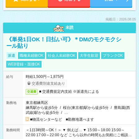
掲載日：2026.08.05
未読
《単発1日OK！日払い可》＊DMのモクモクシ
ール貼り
派遣
職種未経験OK
社会人未経験OK
大学生歓迎
ブランクOK
WEB登録・面接OK
時給1,500円～1,875円
給与
交通費別途支給あり
■ 交通費規定内支給 ※派遣先による
交通費
東京都練馬区
勤務地
練馬駅から徒歩5分
/
桜台(東京都)駅から徒歩5分
/
豊島園(西
武線)駅から徒歩5分
/
…
■物流センターなど ■勤務地選べます
＜1日3時間～OK！＞ ▼ 例えば… ▼ 15:00～18:00 15:00～
勤務時間
22:00 17:00～22:00 など こちら以外の時間もお気軽にご相談く