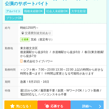
公演のサポートバイト
アルバイト
職種未経験OK
社会人未経験OK
大学生歓迎
ブランクOK
時給1250円～
給与
交通費別途支給あり
支給（規定有り）
交通費
東京都文京区
勤務地
後楽園駅から徒歩5分
/
水道橋駅から徒歩5分
/
春日(東京都)駅
から徒歩7分
株式会社ライブパワー
＜シフト例＞ 7:00～23:00 13:30～22:00 上記の時間から好きな
勤務時間
時間を選べます！ ※時間は変更となる可能性があります
急募！8月15日・16日
期間
週1日からOK
/
履歴書不要
/
副業・WワークOK
/
シフト勤務
/
特徴
電話対応なし
/
パソコンスキル不要
気になる！
応募する
詳細へ