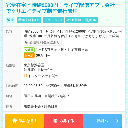
完全在宅＊時給2600円！ライブ配信アプリ会社
でクリエイティブ制作進行管理
派遣
職種未経験OK
ブランクOK
WEB登録・面接OK
時給2600円 月収例 41万円 時給2600円×実働7h30m×週5日×4
給与
週+残業10h ※月収例を保証するものではありません。※給与即
受取りサービス利用可（利用条件有）
交通費別途支給あり
1ヶ月3万円を上限として実費支給
交通費
30万円～
月収例
東京都渋谷区
勤務地
渋谷駅から徒歩1分
インターネット関連
10:00-18:30（休憩60分）実働7時間30分
勤務時間
即日～長期 ※開始日相談OK
期間
履歴書不要
/
服装自由
特徴
気になる！
応募する
詳細へ