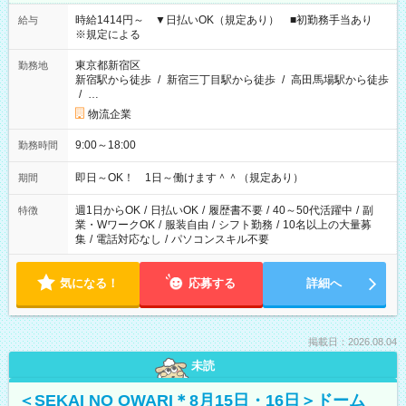
時給1414円～ ▼日払いOK（規定あり） ■初勤務手当あり
給与
※規定による
東京都新宿区
勤務地
新宿駅から徒歩
/
新宿三丁目駅から徒歩
/
高田馬場駅から徒歩
/
…
物流企業
9:00～18:00
勤務時間
即日～OK！ 1日～働けます＾＾（規定あり）
期間
週1日からOK
/
日払いOK
/
履歴書不要
/
40～50代活躍中
/
副
特徴
業・WワークOK
/
服装自由
/
シフト勤務
/
10名以上の大量募
集
/
電話対応なし
/
パソコンスキル不要
気になる！
応募する
詳細へ
掲載日：2026.08.04
未読
＜SEKAI NO OWARI＊8月15日・16日＞ドーム