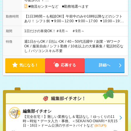
ら徒歩5分
/
…
■物流センターなど ■勤務地選べます
【1日3時間～も相談OK!】午前中のみや18時以降などのシフト
勤務時間
あり！ シフト例 ▼9:00～12:00 ▼9:00～17:00 ▼10:00～19:00
▼18:00～21:00
1日だけの単発OK！＃8月～ ＃9月～
期間
週1日からOK
/
日払いOK
/
40～50代活躍中
/
副業・Wワーク
特徴
OK
/
服装自由
/
シフト勤務
/
10名以上の大量募集
/
電話対応な
し
/
パソコンスキル不要
気になる！
応募する
詳細へ
編集部イチオシ
【完全在宅！】難しい業務なし＆電話なし！ゆっくりの11
時～時短＊データ入力・事務、＜SEKAI NO OWARI＊8月15
日・16日＞ドーム公演のサポートバイトなど
(8/7UP!)