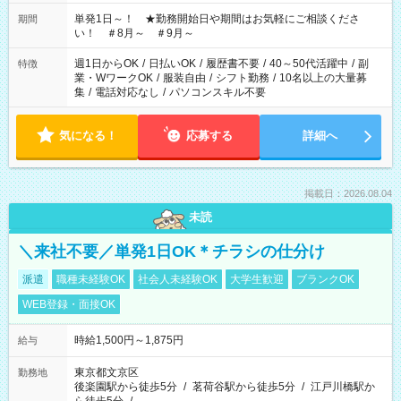
ださい！
単発1日～！ ★勤務開始日や期間はお気軽にご相談くださ
期間
い！ ＃8月～ ＃9月～
週1日からOK
/
日払いOK
/
履歴書不要
/
40～50代活躍中
/
副
特徴
業・WワークOK
/
服装自由
/
シフト勤務
/
10名以上の大量募
集
/
電話対応なし
/
パソコンスキル不要
気になる！
応募する
詳細へ
掲載日：2026.08.04
未読
＼来社不要／単発1日OK＊チラシの仕分け
派遣
職種未経験OK
社会人未経験OK
大学生歓迎
ブランクOK
WEB登録・面接OK
時給1,500円～1,875円
給与
東京都文京区
勤務地
後楽園駅から徒歩5分
/
茗荷谷駅から徒歩5分
/
江戸川橋駅か