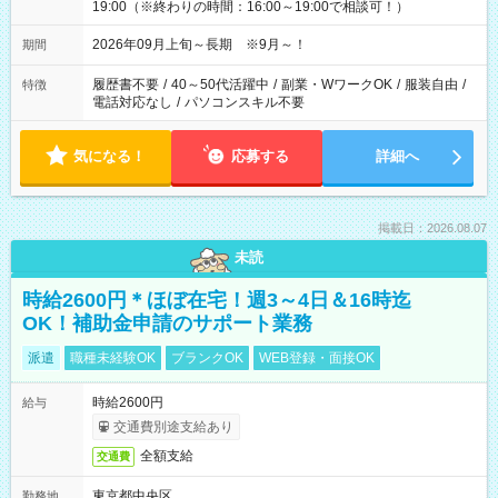
19:00（※終わりの時間：16:00～19:00で相談可！）
2026年09月上旬～長期 ※9月～！
期間
履歴書不要
/
40～50代活躍中
/
副業・WワークOK
/
服装自由
/
特徴
電話対応なし
/
パソコンスキル不要
気になる！
応募する
詳細へ
掲載日：2026.08.07
未読
時給2600円＊ほぼ在宅！週3～4日＆16時迄
OK！補助金申請のサポート業務
派遣
職種未経験OK
ブランクOK
WEB登録・面接OK
時給2600円
給与
交通費別途支給あり
全額支給
交通費
東京都中央区
勤務地