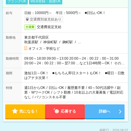
ブランクOK
WEB登録・面接OK
日給：10000円～ 半日：5000円～ ■日払いOK！
給与
交通費別途支給あり
交通費規定支給
交通費
東京都千代田区
勤務地
秋葉原駅
/
神保町駅
/
麹町駅
/
…
オフィス・学校など
09:00～18:00 09:00～13:00 20:00～24：00 22：00～31:00
勤務時間
20:00～24：00 22：00～翌7:00 …など1日4時間～OK！ その他
シフトもございます！ お気軽にご相談ください！
激短1日～OK！ ■もちろん即日スタートもOK！ ■曜日・日数
期間
はアナタ次第！
週1日からOK
/
日払いOK
/
履歴書不要
/
40～50代活躍中
/
副
特徴
業・WワークOK
/
シフト勤務
/
10名以上の大量募集
/
電話対応
なし
/
パソコンスキル不要
気になる！
応募する
詳細へ
掲載日：2026.08.07