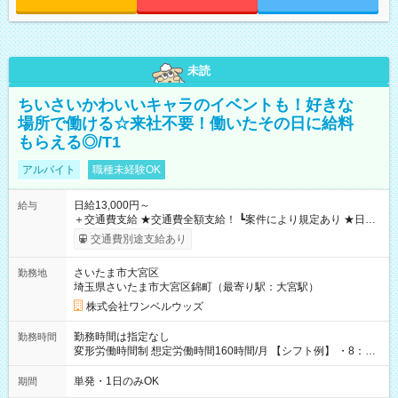
未読
ちいさいかわいいキャラのイベントも！好きな
場所で働ける☆来社不要！働いたその日に給料
もらえる◎/T1
アルバイト
職種未経験OK
日給13,000円～
給与
＋交通費支給 ★交通費全額支給！ ┗案件により規定あり ★日払
いOK！（規定あり） ┗働いたその日に現金GET♪ お仕事後はコ
交通費別途支給あり
ンビニATMから 日払い分を引き落とせます！ 【試用期間】試
用期間なし
さいたま市大宮区
勤務地
埼玉県さいたま市大宮区錦町（最寄り駅：大宮駅）
株式会社ワンベルウッズ
勤務時間は指定なし
勤務時間
変形労働時間制 想定労働時間160時間/月 【シフト例】 ・8：00
～21：00
単発・1日のみOK
期間