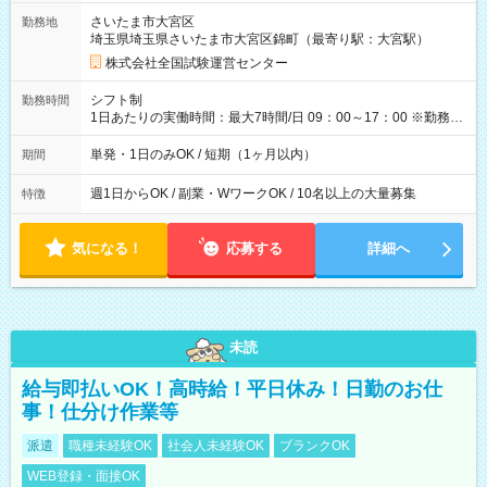
取れます。 ※手数料418円がかかります。 【過去試験日の収入
さいたま市大宮区
勤務地
例】 ・河合塾模擬試験 8:30～17:30（休憩1時間） 時給1,300円
埼玉県埼玉県さいたま市大宮区錦町（最寄り駅：大宮駅）
×8時間＝日収10,400円＋交通費 ※当日の役割により時給＋100
円の場合あり ・国家試験 7:00～13:30（休憩なし） 時給1,300
株式会社全国試験運営センター
円（役割手当＋100円）×6時間＝日収8,400円＋交通費 【試用期
間】試用期間なし
シフト制
勤務時間
1日あたりの実働時間：最大7時間/日 09：00～17：00 ※勤務時
間は 試験により異なります。
単発・1日のみOK / 短期（1ヶ月以内）
期間
週1日からOK / 副業・WワークOK / 10名以上の大量募集
特徴
気になる！
応募する
詳細へ
未読
給与即払いOK！高時給！平日休み！日勤のお仕
事！仕分け作業等
派遣
職種未経験OK
社会人未経験OK
ブランクOK
WEB登録・面接OK