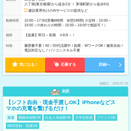
八丁堀(東京都)駅から徒歩2分
/
茅場町駅から徒歩6分
建設業界向けのAIサービスの提供など
10:00～17:00(実働6時間 休憩1時間) ※定時：10:00～
勤務時間
19:00（※終わりの時間：16:00～19:00で相談可！）
【急募】即日～長期 ※8月～！
期間
履歴書不要
/
40～50代活躍中
/
副業・WワークOK
/
服装自由
/
特徴
電話対応なし
/
パソコンスキル不要
気になる！
応募する
詳細へ
掲載日：2026.07.30
未読
【シフト自由・現金手渡しOK】iPhoneなどス
マホの充電を繋げるだけ！
派遣
職種未経験OK
社会人未経験OK
大学生歓迎
ブランクOK
WEB登録・面接OK