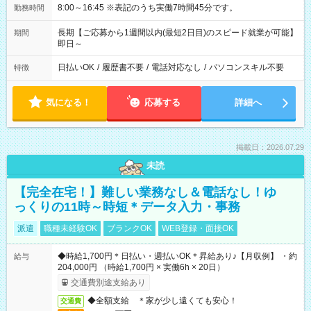
8:00～16:45 ※表記のうち実働7時間45分です。
勤務時間
長期【ご応募から1週間以内(最短2日目)のスピード就業が可能】
期間
即日～
日払いOK
/
履歴書不要
/
電話対応なし
/
パソコンスキル不要
特徴
気になる！
応募する
詳細へ
掲載日：2026.07.29
未読
【完全在宅！】難しい業務なし＆電話なし！ゆ
っくりの11時～時短＊データ入力・事務
派遣
職種未経験OK
ブランクOK
WEB登録・面接OK
◆時給1,700円＊日払い・週払いOK＊昇給あり♪【月収例】 ・約
給与
204,000円 （時給1,700円 × 実働6h × 20日）
交通費別途支給あり
◆全額支給 ＊家が少し遠くても安心！
交通費