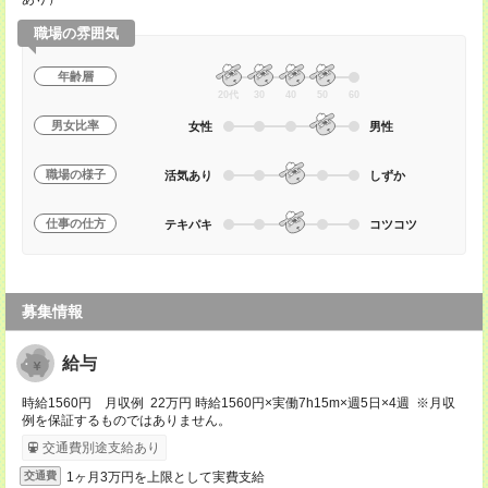
職場の雰囲気
年齢層
20代
30
40
50
60
男女比率
女性
男性
職場の様子
活気あり
しずか
仕事の仕方
テキパキ
コツコツ
募集情報
給与
時給1560円 月収例 22万円 時給1560円×実働7h15m×週5日×4週 ※月収
例を保証するものではありません。
交通費別途支給あり
1ヶ月3万円を上限として実費支給
交通費