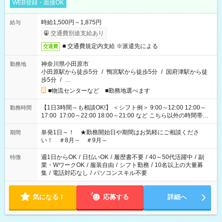
WEB登録・面接OK
時給1,500円～1,875円
給与
交通費別途支給あり
■ 交通費規定内支給 ※派遣先による
交通費
神奈川県小田原市
勤務地
小田原駅から徒歩5分
/
鴨宮駅から徒歩5分
/
国府津駅から徒
歩5分
/
…
■物流センターなど ■勤務地選べます
【1日3時間～も相談OK!】 ＜シフト例＞ 9:00～12:00 12:00～
勤務時間
17:00 17:00～22:00 18:00～21:00 など こちら以外の時間帯も
お気軽にご相談ください！
単発1日～！ ★勤務開始日や期間はお気軽にご相談くださ
期間
い！ ＃8月～ ＃9月～
週1日からOK
/
日払いOK
/
履歴書不要
/
40～50代活躍中
/
副
特徴
業・WワークOK
/
服装自由
/
シフト勤務
/
10名以上の大量募
集
/
電話対応なし
/
パソコンスキル不要
気になる！
応募する
詳細へ