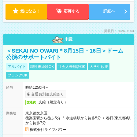
気になる！
応募する
詳細へ
掲載日：2026.08.04
未読
＜SEKAI NO OWARI＊8月15日・16日＞ドーム
公演のサポートバイト
アルバイト
職種未経験OK
社会人未経験OK
大学生歓迎
ブランクOK
時給1250円～
給与
交通費別途支給あり
支給（規定有り）
交通費
東京都文京区
勤務地
後楽園駅から徒歩5分
/
水道橋駅から徒歩5分
/
春日(東京都)駅
から徒歩7分
株式会社ライブパワー