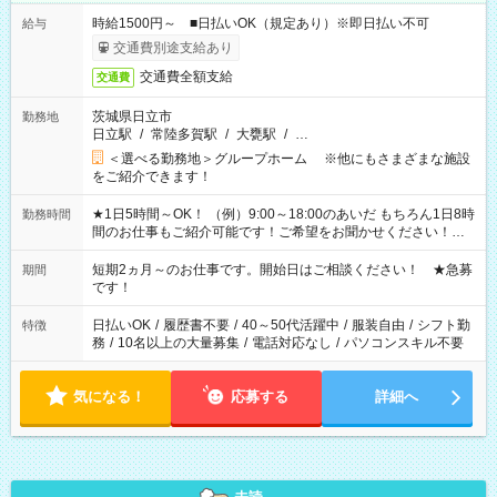
時給1500円～ ■日払いOK（規定あり）※即日払い不可
給与
交通費別途支給あり
交通費全額支給
交通費
茨城県日立市
勤務地
日立駅
/
常陸多賀駅
/
大甕駅
/
…
＜選べる勤務地＞グループホーム ※他にもさまざまな施設
をご紹介できます！
★1日5時間～OK！ （例）9:00～18:00のあいだ もちろん1日8時
勤務時間
間のお仕事もご紹介可能です！ご希望をお聞かせください！★
家庭の都合でお休みが必要な場合も遠慮なくご相談ください。
※週最低15時間以上の勤務が必要です
短期2ヵ月～のお仕事です。開始日はご相談ください！ ★急募
期間
です！
日払いOK
/
履歴書不要
/
40～50代活躍中
/
服装自由
/
シフト勤
特徴
務
/
10名以上の大量募集
/
電話対応なし
/
パソコンスキル不要
気になる！
応募する
詳細へ