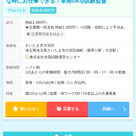
な時にお仕事できる！単発OK◎試験監督
アルバイト
職種未経験OK
時給1,300円～
給与
★交通費一部支給 時給1,300円～ ※試験・役割により手当あり
※勤務回数により昇給あり 【即給（前払い）オプションあ
交通費別途支給あり
り！】 希望される場合、勤務から1週間ほどで給与の一部を受け
取れます。 ※手数料418円がかかります。 【過去試験日の収入
さいたま市大宮区
勤務地
例】 ・河合塾模擬試験 8:30～17:30（休憩1時間） 時給1,300円
埼玉県埼玉県さいたま市大宮区錦町（最寄り駅：大宮駅）
×8時間＝日収10,400円＋交通費 ※当日の役割により時給＋100
円の場合あり ・国家試験 7:00～13:30（休憩なし） 時給1,300
株式会社全国試験運営センター
円（役割手当＋100円）×6時間＝日収8,400円＋交通費 【試用期
間】試用期間なし
シフト制
勤務時間
1日あたりの実働時間：最大7時間/日 09：00～17：00 ※勤務時
間は 試験により異なります。
単発・1日のみOK / 短期（1ヶ月以内）
期間
週1日からOK / 副業・WワークOK / 10名以上の大量募集
特徴
気になる！
応募する
詳細へ