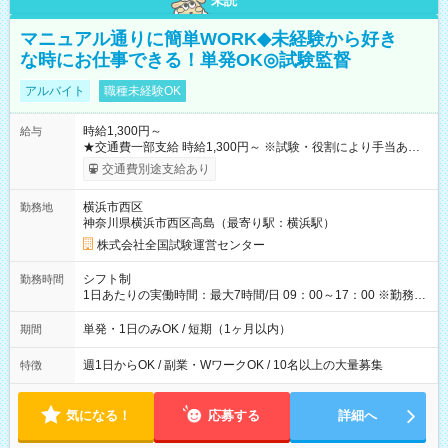
未読
マニュアル通りに簡単WORK◆未経験から好き
な時にお仕事できる！単発OK◎試験監督
アルバイト
職種未経験OK
時給1,300円～
給与
★交通費一部支給 時給1,300円～ ※試験・役割により手当あり
※勤務回数により昇給あり 【即給（前払い）オプションあ
交通費別途支給あり
り！】 希望される場合、勤務から1週間ほどで給与の一部を受け
取れます。 ※手数料418円がかかります。 【過去試験日の収入
横浜市西区
勤務地
例】 ・河合塾模擬試験 8:30～17:30（休憩1時間） 時給1,300円
神奈川県横浜市西区高島（最寄り駅：横浜駅）
×8時間＝日収10,400円＋交通費 ※当日の役割により時給＋100
円の場合あり ・国家試験 7:00～13:30（休憩なし） 時給1,300
株式会社全国試験運営センター
円（役割手当＋100円）×6時間＝日収8,400円＋交通費 【試用期
間】試用期間なし
シフト制
勤務時間
1日あたりの実働時間：最大7時間/日 09：00～17：00 ※勤務時
間は 試験により異なります。
単発・1日のみOK / 短期（1ヶ月以内）
期間
週1日からOK / 副業・WワークOK / 10名以上の大量募集
特徴
気になる！
応募する
詳細へ