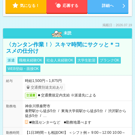
気になる！
応募する
詳細へ
掲載日：2026.07.19
未読
〈カンタン作業！〉スキマ時間にサクッと＊コ
スメの仕分け
派遣
職種未経験OK
社会人未経験OK
大学生歓迎
ブランクOK
WEB登録・面接OK
時給1,500円～1,875円
給与
交通費別途支給あり
■ 交通費規定内支給 ※派遣先による
交通費
神奈川県秦野市
勤務地
秦野駅から徒歩5分
/
東海大学前駅から徒歩5分
/
渋沢駅から
徒歩5分
/
…
■物流センターなど ■勤務地選べます
【1日3時間～も相談OK!】 ＜シフト例＞ 9:00～12:00 10:00～
勤務時間