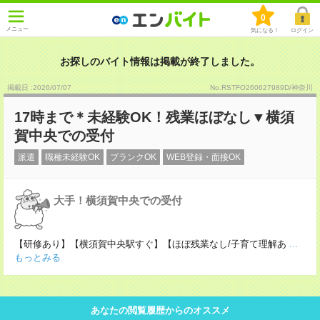
0
メニュー
気になる！
ログイン
お探しのバイト情報は掲載が終了しました。
掲載日 :2026
/
07
/
07
No.RSTFO260627989D/神奈川
17時まで＊未経験OK！残業ほぼなし▼横須
賀中央での受付
派遣
職種未経験OK
ブランクOK
WEB登録・面接OK
大手！横須賀中央での受付
【研修あり】【横須賀中央駅すぐ】【ほぼ残業なし/子育て理解あ
...
もっとみる
あなたの閲覧履歴からのオススメ