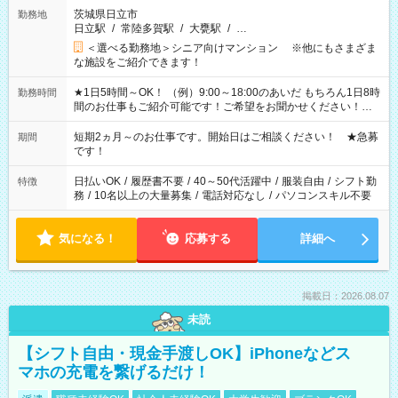
茨城県日立市
勤務地
日立駅
/
常陸多賀駅
/
大甕駅
/
…
＜選べる勤務地＞シニア向けマンション ※他にもさまざま
な施設をご紹介できます！
★1日5時間～OK！ （例）9:00～18:00のあいだ もちろん1日8時
勤務時間
間のお仕事もご紹介可能です！ご希望をお聞かせください！★
家庭の都合でお休みが必要な場合も遠慮なくご相談ください。
※週最低15時間以上の勤務が必要です
短期2ヵ月～のお仕事です。開始日はご相談ください！ ★急募
期間
です！
日払いOK
/
履歴書不要
/
40～50代活躍中
/
服装自由
/
シフト勤
特徴
務
/
10名以上の大量募集
/
電話対応なし
/
パソコンスキル不要
気になる！
応募する
詳細へ
掲載日：2026.08.07
未読
【シフト自由・現金手渡しOK】iPhoneなどス
マホの充電を繋げるだけ！