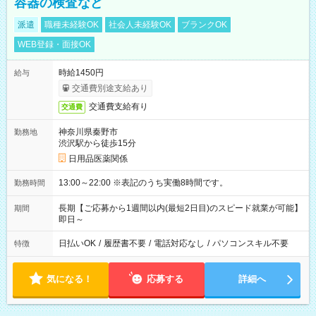
容器の検査など
派遣
職種未経験OK
社会人未経験OK
ブランクOK
WEB登録・面接OK
時給1450円
給与
交通費別途支給あり
交通費支給有り
交通費
神奈川県秦野市
勤務地
渋沢駅から徒歩15分
日用品医薬関係
13:00～22:00 ※表記のうち実働8時間です。
勤務時間
長期【ご応募から1週間以内(最短2日目)のスピード就業が可能】
期間
即日～
日払いOK
/
履歴書不要
/
電話対応なし
/
パソコンスキル不要
特徴
気になる！
応募する
詳細へ