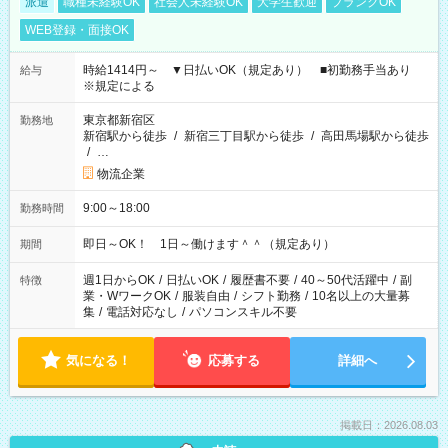
派遣
職種未経験OK
社会人未経験OK
大学生歓迎
ブランクOK
WEB登録・面接OK
時給1414円～ ▼日払いOK（規定あり） ■初勤務手当あり
給与
※規定による
東京都新宿区
勤務地
新宿駅から徒歩
/
新宿三丁目駅から徒歩
/
高田馬場駅から徒歩
/
…
物流企業
9:00～18:00
勤務時間
即日～OK！ 1日～働けます＾＾（規定あり）
期間
週1日からOK
/
日払いOK
/
履歴書不要
/
40～50代活躍中
/
副
特徴
業・WワークOK
/
服装自由
/
シフト勤務
/
10名以上の大量募
集
/
電話対応なし
/
パソコンスキル不要
気になる！
応募する
詳細へ
掲載日：2026.08.03