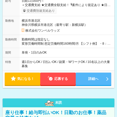
日給13,000円～
給与
＋交通費支給 ★交通費全額支給！ ┗案件により規定あり ★日払
いOK！（規定あり） ┗働いたその日に現金GET♪ お仕事後はコ
交通費別途支給あり
ンビニATMから 日払い分を引き落とせます！ 【試用期間】試
用期間なし
横浜市港北区
勤務地
神奈川県横浜市港北区（最寄り駅：新横浜駅）
株式会社ワンベルウッズ
勤務時間は指定なし
勤務時間
変形労働時間制 想定労働時間160時間/月 【シフト例】 ・8：00
～21：00
単発・1日のみOK
期間
週1日からOK / 日払いOK / 副業・WワークOK / 10名以上の大量
特徴
募集
気になる！
応募する
詳細へ
未読
座り仕事！給与即払いOK！日勤のお仕事！薬品