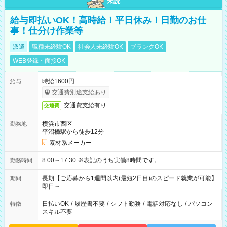
未読
給与即払いOK！高時給！平日休み！日勤のお仕
事！仕分け作業等
派遣
職種未経験OK
社会人未経験OK
ブランクOK
WEB登録・面接OK
時給1600円
給与
交通費別途支給あり
交通費支給有り
交通費
横浜市西区
勤務地
平沼橋駅から徒歩12分
素材系メーカー
8:00～17:30 ※表記のうち実働8時間です。
勤務時間
長期【ご応募から1週間以内(最短2日目)のスピード就業が可能】
期間
即日～
日払いOK
/
履歴書不要
/
シフト勤務
/
電話対応なし
/
パソコン
特徴
スキル不要