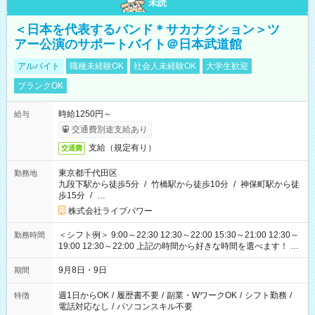
未読
＜日本を代表するバンド＊サカナクション＞ツ
アー公演のサポートバイト＠日本武道館
アルバイト
職種未経験OK
社会人未経験OK
大学生歓迎
ブランクOK
時給1250円～
給与
交通費別途支給あり
支給（規定有り）
交通費
東京都千代田区
勤務地
九段下駅から徒歩5分
/
竹橋駅から徒歩10分
/
神保町駅から徒
歩15分
/
…
株式会社ライブパワー
＜シフト例＞ 9:00～22:30 12:30～22:00 15:30～21:00 12:30～
勤務時間
19:00 12:30～22:00 上記の時間から好きな時間を選べます！ ※
時間は変更となる可能性があります
9月8日・9日
期間
週1日からOK
/
履歴書不要
/
副業・WワークOK
/
シフト勤務
/
特徴
電話対応なし
/
パソコンスキル不要