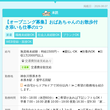
掲載日：2026.08.07
未読
【オープニング募集】おばあちゃんのお散歩付
き添いも仕事の1つ
派遣
職種未経験OK
社会人未経験OK
ブランクOK
WEB登録・面接OK
無資格未経験：時給1500円～ ■週払いOK ■扶養内OK ■日
給与
収1万2000円以上
交通費別途支給あり
交通費全額支給
交通費
神奈川県厚木市
勤務地
本厚木駅
/
愛甲石田駅
≪自宅からドアtoドアで30分以内！≫ご希望の勤務地を紹介
します。
9:00～18:00（休憩60分） ■ご希望があれば下記シフトもOK！
勤務時間
早番 7:00～16:00 遅番 10:00～19:00 夜勤 16:30～翌9:30 「家族
と休みを合わせたい」 「余裕を持って夕飯の準備がしたい」
「できれば残業はしたくない」 など、ご希望を教えてください