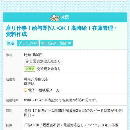
未読
座り仕事！給与即払いOK！高時給！在庫管理・
資料作成
派遣
ブランクOK
WEB登録・面接OK
時給1500円
給与
交通費別途支給あり
交通費支給有り
交通費
神奈川県藤沢市
勤務地
藤沢駅
電子・機械系メーカー
8:00～16:45 ※表記のうち実働7時間45分です。
勤務時間
長期【ご応募から1週間以内(最短2日目)のスピード就業が可能】
期間
即日～
日払いOK
/
履歴書不要
/
電話対応なし
/
パソコンスキル不要
特徴