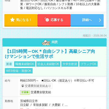
週1日からOK
/
日払いOK
/
履歴書不要
/
40～50代活躍中
/
副
特徴
業・WワークOK
/
服装自由
/
シフト勤務
/
10名以上の大量募
集
/
電話対応なし
/
パソコンスキル不要
気になる！
応募する
詳細へ
掲載日：2026.08.04
未読
【1日5時間～OK＊自由シフト】高級シニア向
けマンションで生活サポ
派遣
職種未経験OK
社会人未経験OK
大学生歓迎
ブランクOK
WEB登録・面接OK
時給1500円～ ■日払いOK（規定あり）※即日払い不可
給与
交通費別途支給あり
交通費全額支給
交通費
茨城県日立市
勤務地
日立駅
/
常陸多賀駅
/
大甕駅
/
…