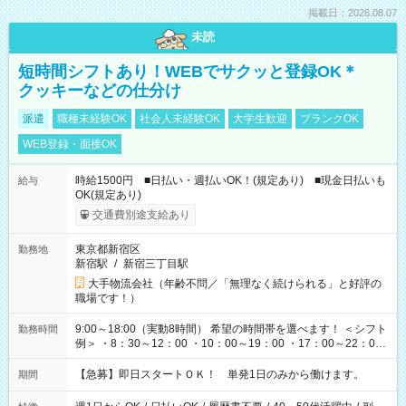
掲載日：2026.08.07
未読
短時間シフトあり！WEBでサクッと登録OK＊
クッキーなどの仕分け
派遣
職種未経験OK
社会人未経験OK
大学生歓迎
ブランクOK
WEB登録・面接OK
時給1500円 ■日払い・週払いOK！(規定あり) ■現金日払いも
給与
OK(規定あり)
交通費別途支給あり
東京都新宿区
勤務地
新宿駅
/
新宿三丁目駅
大手物流会社（年齢不問／「無理なく続けられる」と好評の
職場です！）
9:00～18:00（実動8時間） 希望の時間帯を選べます！ ＜シフト
勤務時間
例＞ ・8：30～12：00 ・10：00～19：00 ・17：00～22：00
・13：00～22：00 ・22：00～翌6：00 など
【急募】即日スタートＯＫ！ 単発1日のみから働けます。
期間