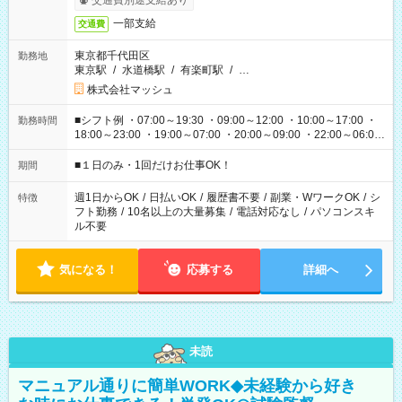
交通費別途支給あり
一部支給
交通費
東京都千代田区
勤務地
東京駅
/
水道橋駅
/
有楽町駅
/
…
株式会社マッシュ
■シフト例 ・07:00～19:30 ・09:00～12:00 ・10:00～17:00 ・
勤務時間
18:00～23:00 ・19:00～07:00 ・20:00～09:00 ・22:00～06:00
etc ★最短で3時間で5,120円のお仕事から 15時間で2万円近く稼
げるお仕事も！ ご希望のお時間に合わせてご紹介！ ※シフトは
■１日のみ・1回だけお仕事OK！
期間
現場によって異なります。 ※勿論、休憩時間はあるのでご安心
ください！
週1日からOK
/
日払いOK
/
履歴書不要
/
副業・WワークOK
/
シ
特徴
フト勤務
/
10名以上の大量募集
/
電話対応なし
/
パソコンスキ
ル不要
気になる！
応募する
詳細へ
未読
マニュアル通りに簡単WORK◆未経験から好き