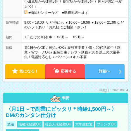
小田原駅から徒歩5分
/
鴨宮駅から徒歩5分
/
国府津駅から徒
歩5分
/
…
■物流センターなど ■勤務地選べます
9:00～18:00 など 他にも ▼10:00～19:00 ▼18:00～21:00 など
勤務時間
のシフトあり！お気軽にご相談下さい！
1日だけの単発OK！＃8月～ ＃9月～
期間
週1日からOK
/
日払いOK
/
履歴書不要
/
40～50代活躍中
/
副
特徴
業・WワークOK
/
服装自由
/
シフト勤務
/
10名以上の大量募
集
/
電話対応なし
/
パソコンスキル不要
気になる！
応募する
詳細へ
掲載日：2026.08.04
未読
〈月1日～で副業にピッタリ＊時給1,500円～〉
DMのカンタン仕分け
派遣
職種未経験OK
社会人未経験OK
大学生歓迎
ブランクOK