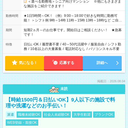
＜選べる勤務地＞シニア向けマンション ※他にもさまざま
な施設をご紹介できます！
★1日5時間～OK！ （例）9:00～18:00で好きな時間に勤務可
勤務時間
能！ ＞シフト例 9時～14時 11時～15時 13時～18時など ご自身
のご都合に合わせて勤務時間をご相談ください！ ★家庭の都合
でお休みや時間の調整が必要な場合も遠慮なくご相談くださ
短期2ヵ月～のお仕事です。開始日はご相談ください！ ★急募
期間
い。
です！
日払いOK
/
履歴書不要
/
40～50代活躍中
/
服装自由
/
シフト勤
特徴
務
/
10名以上の大量募集
/
電話対応なし
/
パソコンスキル不要
気になる！
応募する
詳細へ
掲載日：2026.08.04
未読
【時給1500円＆日払いOK】9人以下の施設で料
理や洗濯などのお手伝い！
派遣
職種未経験OK
社会人未経験OK
大学生歓迎
ブランクOK
WEB登録・面接OK