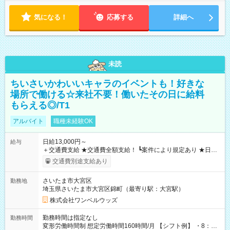
気になる！
応募する
詳細へ
未読
ちいさいかわいいキャラのイベントも！好きな
場所で働ける☆来社不要！働いたその日に給料
もらえる◎/T1
アルバイト
職種未経験OK
日給13,000円～
給与
＋交通費支給 ★交通費全額支給！ ┗案件により規定あり ★日払
いOK！（規定あり） ┗働いたその日に現金GET♪ お仕事後はコ
交通費別途支給あり
ンビニATMから 日払い分を引き落とせます！ 【試用期間】試
用期間なし
さいたま市大宮区
勤務地
埼玉県さいたま市大宮区錦町（最寄り駅：大宮駅）
株式会社ワンベルウッズ
勤務時間は指定なし
勤務時間
変形労働時間制 想定労働時間160時間/月 【シフト例】 ・8：00