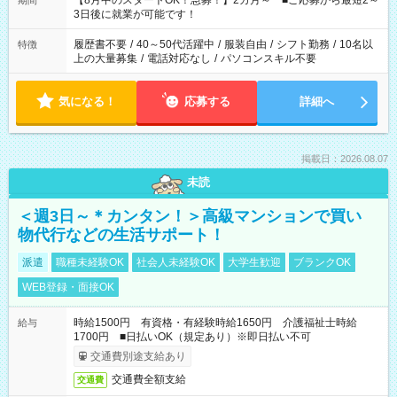
【8月中のスタートOK！急募！】2カ月～ ■ご応募から最短2～
期間
ね。 ※Wワーク希望の方へ 今ご覧のお仕事で希望する勤務時間
3日後に就業が可能です！
と、もう1つのお仕事の勤務時間。 合計で週40時間を超える場
合は応募できません。
履歴書不要
/
40～50代活躍中
/
服装自由
/
シフト勤務
/
10名以
特徴
上の大量募集
/
電話対応なし
/
パソコンスキル不要
気になる！
応募する
詳細へ
掲載日：2026.08.07
未読
＜週3日～＊カンタン！＞高級マンションで買い
物代行などの生活サポート！
派遣
職種未経験OK
社会人未経験OK
大学生歓迎
ブランクOK
WEB登録・面接OK
時給1500円 有資格・有経験時給1650円 介護福祉士時給
給与
1700円 ■日払いOK（規定あり）※即日払い不可
交通費別途支給あり
交通費全額支給
交通費