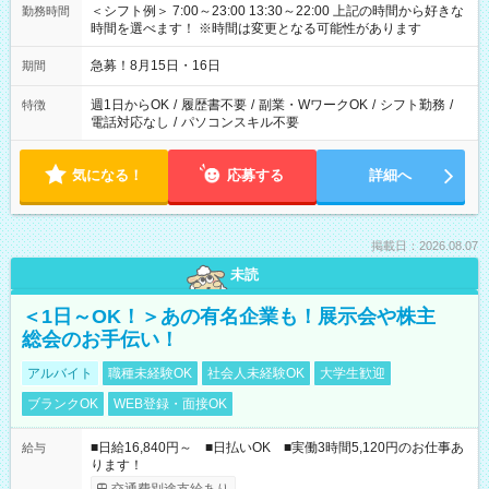
＜シフト例＞ 7:00～23:00 13:30～22:00 上記の時間から好きな
勤務時間
時間を選べます！ ※時間は変更となる可能性があります
急募！8月15日・16日
期間
週1日からOK
/
履歴書不要
/
副業・WワークOK
/
シフト勤務
/
特徴
電話対応なし
/
パソコンスキル不要
気になる！
応募する
詳細へ
掲載日：2026.08.07
未読
＜1日～OK！＞あの有名企業も！展示会や株主
総会のお手伝い！
アルバイト
職種未経験OK
社会人未経験OK
大学生歓迎
ブランクOK
WEB登録・面接OK
■日給16,840円～ ■日払いOK ■実働3時間5,120円のお仕事あ
給与
ります！