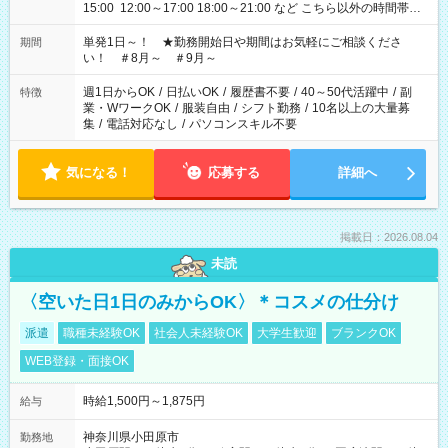
15:00 12:00～17:00 18:00～21:00 など こちら以外の時間帯も
お気軽にご相談ください！
単発1日～！ ★勤務開始日や期間はお気軽にご相談くださ
期間
い！ ＃8月～ ＃9月～
週1日からOK
/
日払いOK
/
履歴書不要
/
40～50代活躍中
/
副
特徴
業・WワークOK
/
服装自由
/
シフト勤務
/
10名以上の大量募
集
/
電話対応なし
/
パソコンスキル不要
気になる！
応募する
詳細へ
掲載日：2026.08.04
未読
〈空いた日1日のみからOK〉＊コスメの仕分け
派遣
職種未経験OK
社会人未経験OK
大学生歓迎
ブランクOK
WEB登録・面接OK
時給1,500円～1,875円
給与
神奈川県小田原市
勤務地