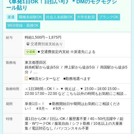
《単発1日OK！日払い可》＊DMのモクモクシ
ール貼り
派遣
職種未経験OK
社会人未経験OK
大学生歓迎
ブランクOK
WEB登録・面接OK
時給1,500円～1,875円
給与
交通費別途支給あり
■ 交通費規定内支給 ※派遣先による
交通費
東京都墨田区
勤務地
錦糸町駅から徒歩5分
/
押上駅から徒歩5分
/
両国駅から徒歩5
分
/
…
■物流センターなど ■勤務地選べます
＜1日3時間～OK！＞ ▼ 例えば… ▼ 15:00～18:00 15:00～
勤務時間
22:00 17:00～22:00 など こちら以外の時間もお気軽にご相談く
ださい！
単発1日～！ ★勤務開始日や期間はお気軽にご相談くださ
期間
い！ ＃8月～ ＃9月～
週1日からOK
/
日払いOK
/
履歴書不要
/
40～50代活躍中
/
副
特徴
業・WワークOK
/
服装自由
/
シフト勤務
/
10名以上の大量募
集
/
電話対応なし
/
パソコンスキル不要