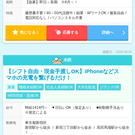
【急募】即日～長期 ※8月～！
期間
履歴書不要
/
40～50代活躍中
/
副業・WワークOK
/
服装自由
/
特徴
電話対応なし
/
パソコンスキル不要
気になる！
応募する
詳細へ
掲載日：2026.08.07
未読
【シフト自由・現金手渡しOK】iPhoneなどス
マホの充電を繋げるだけ！
派遣
職種未経験OK
社会人未経験OK
大学生歓迎
ブランクOK
WEB登録・面接OK
時給1414円～ ▼日払いOK（規定あり） ■初勤務手当あり
給与
※規定による
東京都新宿区
勤務地
新宿駅から徒歩
/
新宿三丁目駅から徒歩
/
高田馬場駅から徒歩
/
…