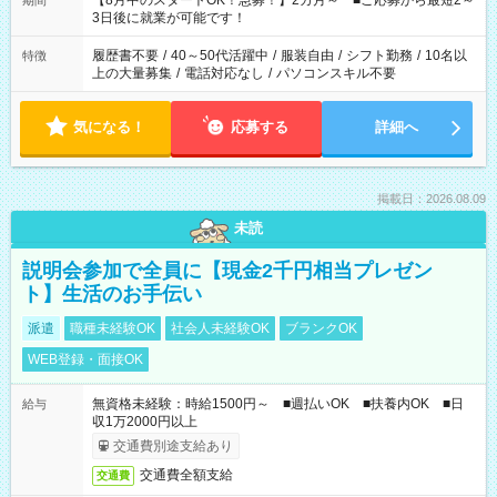
【8月中のスタートOK！急募！】2カ月～ ■ご応募から最短2～
期間
ね。 ※Wワーク希望の方へ 今ご覧のお仕事で希望する勤務時間
3日後に就業が可能です！
と、もう1つのお仕事の勤務時間。 合計で週40時間を超える場
合は応募できません。
履歴書不要
/
40～50代活躍中
/
服装自由
/
シフト勤務
/
10名以
特徴
上の大量募集
/
電話対応なし
/
パソコンスキル不要
気になる！
応募する
詳細へ
掲載日：2026.08.09
未読
説明会参加で全員に【現金2千円相当プレゼン
ト】生活のお手伝い
派遣
職種未経験OK
社会人未経験OK
ブランクOK
WEB登録・面接OK
無資格未経験：時給1500円～ ■週払いOK ■扶養内OK ■日
給与
収1万2000円以上
交通費別途支給あり
交通費全額支給
交通費