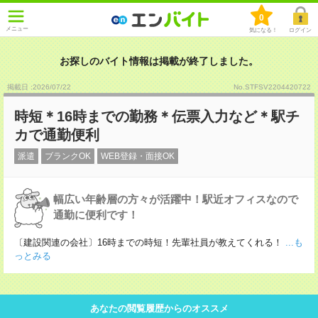
0
メニュー
気になる！
ログイン
お探しのバイト情報は掲載が終了しました。
掲載日 :2026
/
07
/
22
No.STFSV2204420722
時短＊16時までの勤務＊伝票入力など＊駅チ
カで通勤便利
派遣
ブランクOK
WEB登録・面接OK
幅広い年齢層の方々が活躍中！駅近オフィスなので
通勤に便利です！
〔建設関連の会社〕16時までの時短！先輩社員が教えてくれる！
...も
っとみる
あなたの閲覧履歴からのオススメ