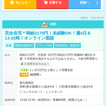
気になる！
応募する
詳細へ
掲載日：2026.08.09
未読
完全在宅＊時給2170円！未経験OK！週4日＆
13-22時！オンライン面談
派遣
職種未経験OK
ブランクOK
WEB登録・面接OK
時給2170円 月収例 34万円 時給2170円×実働8h×週5日×4
給与
週 ※月収例を保証するものではありません。※給与即受取りサ
ービス利用可（利用条件有）
交通費別途支給あり
1ヶ月3万円を上限として実費支給
交通費
30万円～
月収例
東京都港区
勤務地
田町(東京都)駅から徒歩4分
/
三田(東京都)駅から徒歩6分
コンサルタント・シンクタンク
13:00-22:00（休憩60分）実働8時間（残業少なめ！）
勤務時間