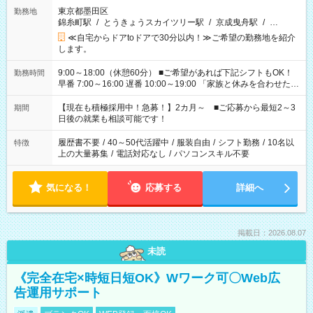
東京都墨田区
勤務地
錦糸町駅
/
とうきょうスカイツリー駅
/
京成曳舟駅
/
…
≪自宅からドアtoドアで30分以内！≫ご希望の勤務地を紹介
します。
9:00～18:00（休憩60分） ■ご希望があれば下記シフトもOK！
勤務時間
早番 7:00～16:00 遅番 10:00～19:00 「家族と休みを合わせた
い」 「余裕を持って夕飯の準備がしたい」 「できれば残業はし
たくない」 など、ご希望を教えてくださいね。 ※Wワーク希望
【現在も積極採用中！急募！】2カ月～ ■ご応募から最短2～3
期間
の方へ 今ご覧のお仕事で希望する勤務時間と、もう1つのお仕事
日後の就業も相談可能です！
の勤務時間。 合計で週40時間を超える場合は応募できません。
履歴書不要
/
40～50代活躍中
/
服装自由
/
シフト勤務
/
10名以
特徴
上の大量募集
/
電話対応なし
/
パソコンスキル不要
気になる！
応募する
詳細へ
掲載日：2026.08.07
未読
《完全在宅×時短日短OK》Wワーク可〇Web広
告運用サポート