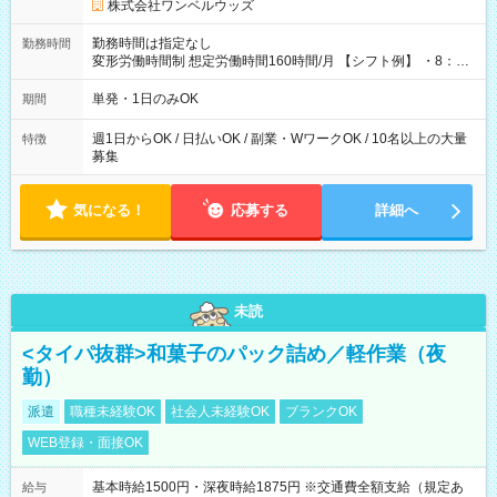
株式会社ワンベルウッズ
勤務時間は指定なし
勤務時間
変形労働時間制 想定労働時間160時間/月 【シフト例】 ・8：00
～21：00
単発・1日のみOK
期間
週1日からOK / 日払いOK / 副業・WワークOK / 10名以上の大量
特徴
募集
気になる！
応募する
詳細へ
未読
<タイパ抜群>和菓子のパック詰め／軽作業（夜
勤）
派遣
職種未経験OK
社会人未経験OK
ブランクOK
WEB登録・面接OK
基本時給1500円・深夜時給1875円 ※交通費全額支給（規定あ
給与