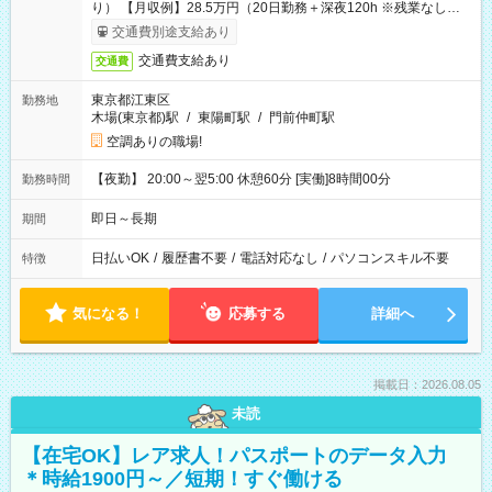
り） 【月収例】28.5万円（20日勤務＋深夜120h ※残業なしの場
合）
交通費別途支給あり
交通費支給あり
交通費
東京都江東区
勤務地
木場(東京都)駅
/
東陽町駅
/
門前仲町駅
空調ありの職場!
【夜勤】 20:00～翌5:00 休憩60分 [実働]8時間00分
勤務時間
即日～長期
期間
日払いOK
/
履歴書不要
/
電話対応なし
/
パソコンスキル不要
特徴
気になる！
応募する
詳細へ
掲載日：2026.08.05
未読
【在宅OK】レア求人！パスポートのデータ入力
＊時給1900円～／短期！すぐ働ける