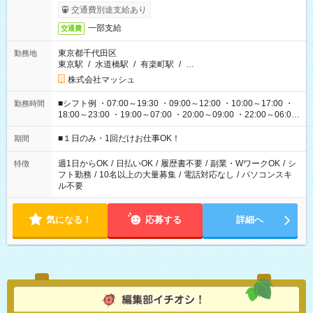
交通費別途支給あり
一部支給
交通費
東京都千代田区
勤務地
東京駅
/
水道橋駅
/
有楽町駅
/
…
株式会社マッシュ
■シフト例 ・07:00～19:30 ・09:00～12:00 ・10:00～17:00 ・
勤務時間
18:00～23:00 ・19:00～07:00 ・20:00～09:00 ・22:00～06:00
etc ★最短で3時間で5,120円のお仕事から 15時間で2万円近く稼
げるお仕事も！ ご希望のお時間に合わせてご紹介！ ※シフトは
■１日のみ・1回だけお仕事OK！
期間
現場によって異なります。 ※勿論、休憩時間はあるのでご安心
ください！
週1日からOK
/
日払いOK
/
履歴書不要
/
副業・WワークOK
/
シ
特徴
フト勤務
/
10名以上の大量募集
/
電話対応なし
/
パソコンスキ
ル不要
気になる！
応募する
詳細へ