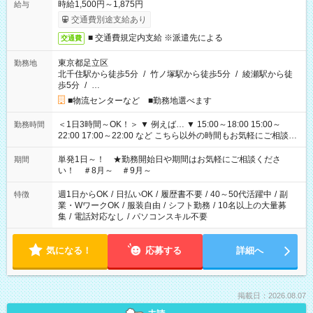
時給1,500円～1,875円
給与
交通費別途支給あり
■ 交通費規定内支給 ※派遣先による
交通費
東京都足立区
勤務地
北千住駅から徒歩5分
/
竹ノ塚駅から徒歩5分
/
綾瀬駅から徒
歩5分
/
…
■物流センターなど ■勤務地選べます
＜1日3時間～OK！＞ ▼ 例えば… ▼ 15:00～18:00 15:00～
勤務時間
22:00 17:00～22:00 など こちら以外の時間もお気軽にご相談く
ださい！
単発1日～！ ★勤務開始日や期間はお気軽にご相談くださ
期間
い！ ＃8月～ ＃9月～
週1日からOK
/
日払いOK
/
履歴書不要
/
40～50代活躍中
/
副
特徴
業・WワークOK
/
服装自由
/
シフト勤務
/
10名以上の大量募
集
/
電話対応なし
/
パソコンスキル不要
気になる！
応募する
詳細へ
掲載日：2026.08.07