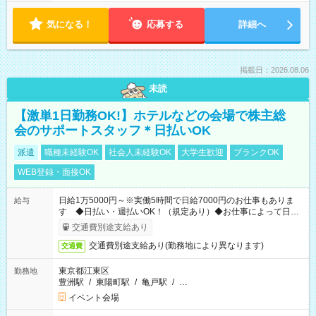
気になる！
応募する
詳細へ
掲載日：2026.08.06
未読
【激単1日勤務OK!】ホテルなどの会場で株主総
会のサポートスタッフ＊日払いOK
派遣
職種未経験OK
社会人未経験OK
大学生歓迎
ブランクOK
WEB登録・面接OK
日給1万5000円～※実働5時間で日給7000円のお仕事もありま
給与
す ◆日払い・週払いOK！（規定あり）◆お仕事によって日給
も異なります
交通費別途支給あり
交通費別途支給あり(勤務地により異なります)
交通費
東京都江東区
勤務地
豊洲駅
/
東陽町駅
/
亀戸駅
/
…
イベント会場