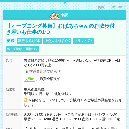
掲載日：2026.08.09
未読
【オープニング募集】おばあちゃんのお散歩付
き添いも仕事の1つ
派遣
職種未経験OK
社会人未経験OK
ブランクOK
WEB登録・面接OK
無資格未経験：時給1500円～ ■週払いOK ■扶養内OK ■日
給与
収1万2000円以上
交通費別途支給あり
交通費全額支給
交通費
東京都豊島区
勤務地
巣鴨駅
/
目白駅
/
北池袋駅
/
…
≪自宅からドアtoドアで30分以内！≫ご希望の勤務地を紹介
します。
9:00～18:00（休憩60分） ■ご希望があれば下記シフトもOK！
勤務時間
早番 7:00～16:00 遅番 10:00～19:00 夜勤 16:30～翌9:30 「家族
と休みを合わせたい」 「余裕を持って夕飯の準備がしたい」
「できれば残業はしたくない」 など、ご希望を教えてください