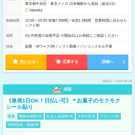
東京都中央区 東京メトロ 日本橋駅から直結（徒歩1分）
Valextra
10:00～20:00 実働7.5時間／休憩1.5時間 営業時間に合わせた
勤務時間
シフト制
3か月程度の短期予定 ※開始日はお気軽にご相談ください
期間
副業・WワークOK
/
シフト勤務
/
パソコンスキル不要
特徴
気になる！
応募する
詳細へ
掲載日：2026.08.08
未読
《単発1日OK！日払い可》＊お菓子のモクモク
シール貼り
派遣
職種未経験OK
社会人未経験OK
大学生歓迎
ブランクOK
WEB登録・面接OK