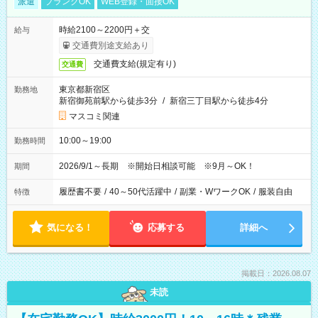
派遣
ブランクOK
WEB登録・面接OK
時給2100～2200円＋交
給与
交通費別途支給あり
交通費支給(規定有り)
交通費
東京都新宿区
勤務地
新宿御苑前駅から徒歩3分
/
新宿三丁目駅から徒歩4分
マスコミ関連
10:00～19:00
勤務時間
2026/9/1～長期 ※開始日相談可能 ※9月～OK！
期間
履歴書不要
/
40～50代活躍中
/
副業・WワークOK
/
服装自由
特徴
気になる！
応募する
詳細へ
掲載日：2026.08.07
未読