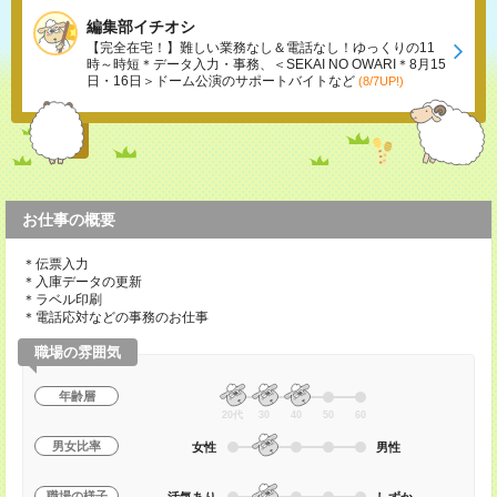
編集部イチオシ
【完全在宅！】難しい業務なし＆電話なし！ゆっくりの11
時～時短＊データ入力・事務、＜SEKAI NO OWARI＊8月15
日・16日＞ドーム公演のサポートバイトなど
(8/7UP!)
お仕事の概要
＊伝票入力
＊入庫データの更新
＊ラベル印刷
＊電話応対などの事務のお仕事
職場の雰囲気
年齢層
20代
30
40
50
60
男女比率
女性
男性
職場の様子
活気あり
しずか