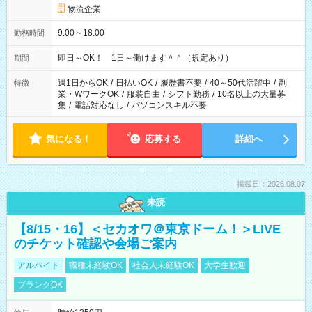
物流企業
9:00～18:00
勤務時間
即日～OK！ 1日～働けます＾＾（規定あり）
期間
週1日からOK
/
日払いOK
/
履歴書不要
/
40～50代活躍中
/
副
特徴
業・WワークOK
/
服装自由
/
シフト勤務
/
10名以上の大量募
集
/
電話対応なし
/
パソコンスキル不要
気になる！
応募する
詳細へ
掲載日：2026.08.07
未読
【8/15・16】＜セカオワ＠東京ドーム！＞LIVE
のチケット確認や会場ご案内
アルバイト
職種未経験OK
社会人未経験OK
大学生歓迎
ブランクOK