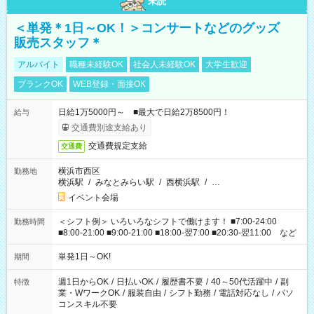
未読
＜単発＊1日～OK！＞コンサートなどのグッズ
販売スタッフ＊
アルバイト
職種未経験OK
社会人未経験OK
大学生歓迎
ブランクOK
WEB登録・面接OK
日給1万5000円～ ■最大で日給2万8500円！
給与
交通費別途支給あり
交通費規定支給
交通費
横浜市西区
勤務地
横浜駅
/
みなとみらい駅
/
西横浜駅
/
…
イベント会場
＜シフト例＞ いろいろなシフトで働けます！ ■7:00-24:00
勤務時間
■8:00-21:00 ■9:00-21:00 ■18:00-翌7:00 ■20:30-翌11:00 など
単発1日～OK!
期間
週1日からOK
/
日払いOK
/
履歴書不要
/
40～50代活躍中
/
副
特徴
業・WワークOK
/
服装自由
/
シフト勤務
/
電話対応なし
/
パソ
コンスキル不要