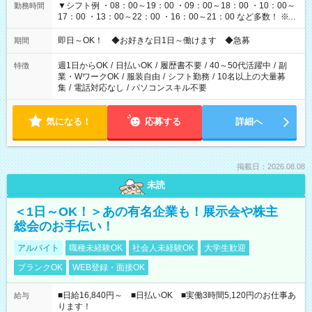
▼シフト例 ・08：00～19：00 ・09：00～18：00 ・10：00～
勤務時間
17：00 ・13：00～22：00 ・16：00～21：00 など多数！ ※お
仕事により勤務時間が異なります
即日～OK！ ◆お好きな日1日～働けます ◆急募
期間
週1日からOK
/
日払いOK
/
履歴書不要
/
40～50代活躍中
/
副
特徴
業・WワークOK
/
服装自由
/
シフト勤務
/
10名以上の大量募
集
/
電話対応なし
/
パソコンスキル不要
気になる！
応募する
詳細へ
掲載日：2026.08.08
未読
＜1日～OK！＞あの有名企業も！展示会や株主
総会のお手伝い！
アルバイト
職種未経験OK
社会人未経験OK
大学生歓迎
ブランクOK
WEB登録・面接OK
■日給16,840円～ ■日払いOK ■実働3時間5,120円のお仕事あ
給与
ります！