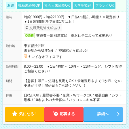
派遣
職種未経験OK
社会人未経験OK
大学生歓迎
ブランクOK
時給1900円～時給2100円 ▼日払い週払い可能！※規定有り
給与
▼1日6時間勤務で日収1万以上！
交通費別途支給あり
交通費一部別途支給 ※お仕事によって変動あり
交通費
東京都渋谷区
勤務地
渋谷駅から徒歩5分
/
神泉駅から徒歩5分
キレイなオフィスです
8:00～22:00 ▼1日4時間～ 10時～・11時～など、シフト希望
勤務時間
ご相談ください！
【急募】即日～短期も長期もOK！最短翌月末まで 1か月ごとの
期間
更新が可能！開始日もご相談ください！
日払いOK
/
履歴書不要
/
副業・WワークOK
/
服装自由
/
シフト
特徴
勤務
/
10名以上の大量募集
/
パソコンスキル不要
気になる！
応募する
詳細へ