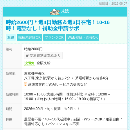
掲載日：2026.08.07
未読
時給2600円＊週4日勤務＆週3日在宅！10-16
時！電話なし！補助金申請サポ
派遣
職種未経験OK
ブランクOK
WEB登録・面接OK
時給2600円
給与
交通費別途支給あり
全額支給
交通費
東京都中央区
勤務地
八丁堀(東京都)駅から徒歩2分
/
茅場町駅から徒歩6分
建設業界向けのAIサービスの提供など
10:00～16:00(実働5時間 休憩1時間) ※定時：10:00～
勤務時間
19:00（※終わりの時間：16:00～19:00で相談可！）
2026年09月上旬～長期 ※9月～！
期間
履歴書不要
/
40～50代活躍中
/
副業・WワークOK
/
服装自由
/
特徴
電話対応なし
/
パソコンスキル不要