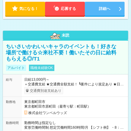
気になる！
応募する
詳細へ
未読
ちいさいかわいいキャラのイベントも！好きな
場所で働ける☆来社不要！働いたその日に給料
もらえる◎/T1
アルバイト
職種未経験OK
日給13,000円～
給与
＋交通費支給 ★交通費全額支給！ ┗案件により規定あり ★日払
いOK！（規定あり） ┗働いたその日に現金GET♪ お仕事後はコ
交通費別途支給あり
ンビニATMから 日払い分を引き落とせます！ 【試用期間】試
用期間なし
東京都町田市
勤務地
東京都町田市原町田（最寄り駅：町田駅）
株式会社ワンベルウッズ
勤務時間は指定なし
勤務時間
変形労働時間制 想定労働時間160時間/月 【シフト例】 ・8：00