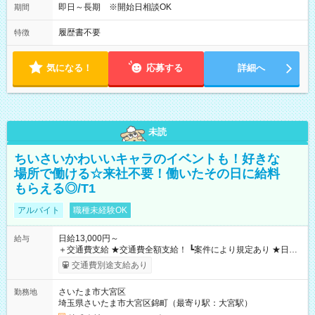
即日～長期 ※開始日相談OK
期間
履歴書不要
特徴
気になる！
応募する
詳細へ
未読
ちいさいかわいいキャラのイベントも！好きな
場所で働ける☆来社不要！働いたその日に給料
もらえる◎/T1
アルバイト
職種未経験OK
日給13,000円～
給与
＋交通費支給 ★交通費全額支給！ ┗案件により規定あり ★日払
いOK！（規定あり） ┗働いたその日に現金GET♪ お仕事後はコ
交通費別途支給あり
ンビニATMから 日払い分を引き落とせます！ 【試用期間】試
用期間なし
さいたま市大宮区
勤務地
埼玉県さいたま市大宮区錦町（最寄り駅：大宮駅）