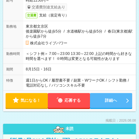
時給1250円～
給与
交通費別途支給あり
支給（規定有り）
交通費
東京都文京区
勤務地
後楽園駅から徒歩5分
/
水道橋駅から徒歩5分
/
春日(東京都)駅
から徒歩7分
株式会社ライブパワー
＜シフト例＞ 7:00～23:00 13:30～22:00 上記の時間から好きな
勤務時間
時間を選べます！ ※時間は変更となる可能性があります
8月15日・16日
期間
週1日からOK
/
履歴書不要
/
副業・WワークOK
/
シフト勤務
/
特徴
電話対応なし
/
パソコンスキル不要
気になる！
応募する
詳細へ
掲載日：2026.08.08
未読