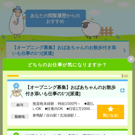
あなたの閲覧履歴からの
おすすめ
【オープニング募集】おばあちゃんのお散歩付き添
いも仕事の1つ[派遣]
×
どちらのお仕事が気になりますか？
[給 与]
無資格未経験：時給1500円～ ■週払い
OK ■扶養内OK ■日収1万2000円以上
1
[交通費]
交通費全額支給
/10
気になる！
[勤務地]
巣鴨駅
/
目白駅
/
北池袋駅
/
…
【オープニング募集】おばあちゃんのお散歩
付き添いも仕事の1つ[派遣]
説明会参加で全員に【現金2千円相当プレゼント】生
活のお手伝い[派遣]
無資格未経験：時給1500円～ ■週払
給与
いOK ■扶養内OK ■日収1万2000円
以上
[給 与]
無資格未経験：時給1500円～ ■週払い
巣鴨駅 / 目白駅 / 北池袋駅 / …
気になる!
勤務地
OK ■扶養内OK ■日収1万2000円以上
[交通費]
交通費全額支給
気になる！
[勤務地]
大井町駅
/
旗の台駅
/
立会川駅
/
…