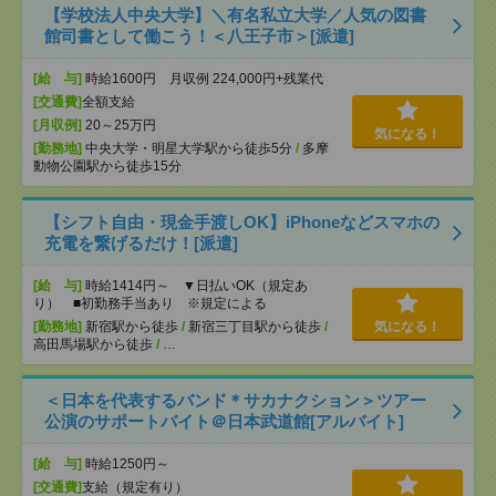
【学校法人中央大学】＼有名私立大学／人気の図書
館司書として働こう！＜八王子市＞[派遣]
[給 与]
時給1600円 月収例 224,000円+残業代
[交通費]
全額支給
[月収例]
20～25万円
気になる！
[勤務地]
中央大学・明星大学駅から徒歩5分
/
多摩
動物公園駅から徒歩15分
【シフト自由・現金手渡しOK】iPhoneなどスマホの
充電を繋げるだけ！[派遣]
[給 与]
時給1414円～ ▼日払いOK（規定あ
り） ■初勤務手当あり ※規定による
[勤務地]
新宿駅から徒歩
/
新宿三丁目駅から徒歩
/
気になる！
高田馬場駅から徒歩
/
…
＜日本を代表するバンド＊サカナクション＞ツアー
公演のサポートバイト＠日本武道館[アルバイト]
[給 与]
時給1250円～
[交通費]
支給（規定有り）