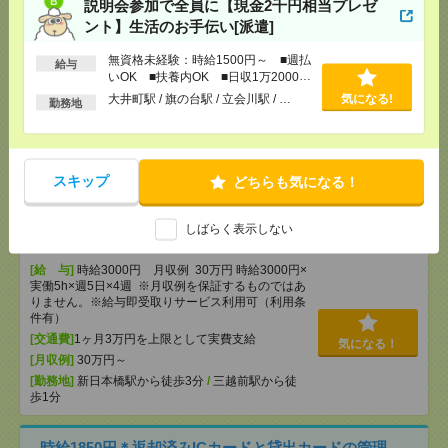
説明会参加で全員に【現金2千円相当プレゼ
ント】生活のお手伝い[派遣]
2050円＊町田市＠確定申告書類のデータ入力／週3～
5勤務／期間限定[派遣]
無資格未経験：時給1500円～ ■週払
給与
いOK ■扶養内OK ■日収1万2000円
以上
大井町駅 / 旗の台駅 / 立会川駅 / …
気になる!
[給 与]
時給2050円 月収例 147,600円
勤務地
[交通費]
全額支給
[月収例]
10～15万円
気になる！
[勤務地]
町田駅から徒歩13分
スキップ
どちらも気になる！
【在宅勤務OK】時給3000円！10～16時＊残業ほぼな
しばらく表示しない
し▼新日本橋で一般事務[派遣]
[給 与]
時給3000円 月収例 30万円 時給3000円×
実働5h×週5日×4週 ※月収例を保証するものではあ
りません。※給与即受取りサービス利用可（利用条
件有）
[交通費]
1ヶ月3万円を上限として実費支給
気になる！
[月収例]
30万円～
[勤務地]
新日本橋駅から徒歩3分
/
三越前駅から徒
歩1分
時給1850円＊返却済みICカードと貸出カードの管理