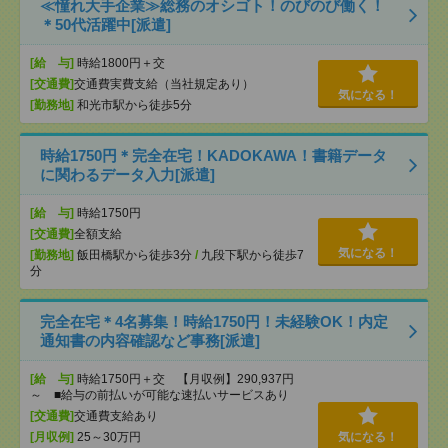
≪憧れ大手企業≫総務のオシゴト！のびのび働く！
＊50代活躍中[派遣]
[給 与]
時給1800円＋交
[交通費]
交通費実費支給（当社規定あり）
気になる！
[勤務地]
和光市駅から徒歩5分
時給1750円＊完全在宅！KADOKAWA！書籍データ
に関わるデータ入力[派遣]
[給 与]
時給1750円
[交通費]
全額支給
気になる！
[勤務地]
飯田橋駅から徒歩3分
/
九段下駅から徒歩7
分
完全在宅＊4名募集！時給1750円！未経験OK！内定
通知書の内容確認など事務[派遣]
[給 与]
時給1750円＋交 【月収例】290,937円
～ ■給与の前払いが可能な速払いサービスあり
[交通費]
交通費支給あり
[月収例]
25～30万円
気になる！