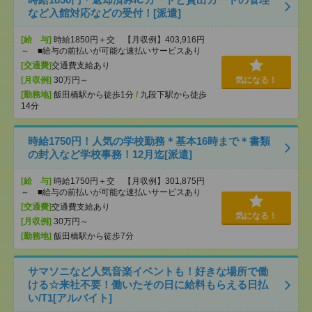
など入館対応などの受付！[派遣]
[給 与]
時給1850円＋交 【月収例】403,916円
～ ■給与の前払いが可能な速払いサービスあり
[交通費]
交通費支給あり
[月収例]
30万円～
気になる！
[勤務地]
飯田橋駅から徒歩1分
/
九段下駅から徒歩
14分
時給1750円！人気の学校勤務＊基本16時まで＊書類
の封入など学校事務！12月迄[派遣]
[給 与]
時給1750円＋交 【月収例】301,875円
～ ■給与の前払いが可能な速払いサービスあり
[交通費]
交通費支給あり
気になる！
[月収例]
30万円～
[勤務地]
飯田橋駅から徒歩7分
サマソニなど人気音楽イベントも！好きな場所で働
ける☆来社不要！働いたその日に給料もらえる日払
い/T1[アルバイト]