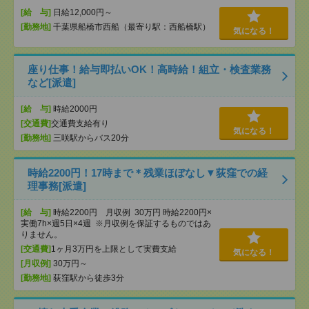
[給 与]
日給12,000円～
[勤務地]
千葉県船橋市西船（最寄り駅：西船橋駅）
気になる！
座り仕事！給与即払いOK！高時給！組立・検査業務
など[派遣]
[給 与]
時給2000円
[交通費]
交通費支給有り
気になる！
[勤務地]
三咲駅からバス20分
時給2200円！17時まで＊残業ほぼなし▼荻窪での経
理事務[派遣]
[給 与]
時給2200円 月収例 30万円 時給2200円×
実働7h×週5日×4週 ※月収例を保証するものではあ
りません。
[交通費]
1ヶ月3万円を上限として実費支給
気になる！
[月収例]
30万円～
[勤務地]
荻窪駅から徒歩3分