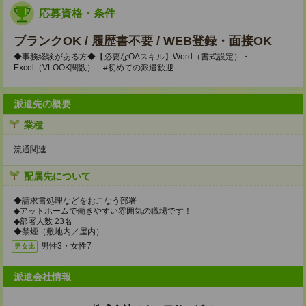
応募資格・条件
ブランクOK / 履歴書不要 / WEB登録・面接OK
◆事務経験がある方◆【必要なOAスキル】Word（書式設定）・
Excel（VLOOK関数） #初めての派遣歓迎
派遣先の概要
業種
流通関連
配属先について
◆請求書処理などをおこなう部署
◆アットホームで働きやすい雰囲気の職場です！
◆部署人数 23名
◆禁煙（敷地内／屋内）
男性3・女性7
男女比
派遣会社情報