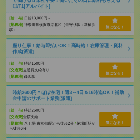
で働ける☆来社不要！働いたその日に給料もらえる
◎/T1[アルバイト]
[給 与]
日給13,000円～
[勤務地]
神奈川県横浜市港北区（最寄り駅：新横浜
気になる！
駅）
座り仕事！給与即払いOK！高時給！在庫管理・資料
作成[派遣]
[給 与]
時給1500円
[交通費]
交通費支給有り
気になる！
[勤務地]
藤沢駅
時給2600円＊ほぼ在宅！週3～4日＆16時迄OK！補助
金申請のサポート業務[派遣]
[給 与]
時給2600円
[交通費]
全額支給
気になる！
[勤務地]
八丁堀(東京都)駅から徒歩2分
/
茅場町駅か
ら徒歩6分