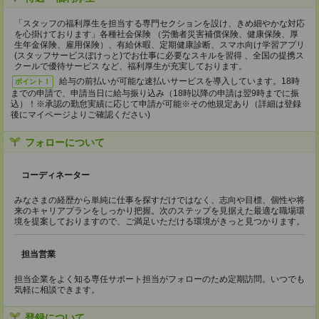
「スタッフの福利厚生を担当する専門セクションを設け、きめ細やかな対応
を心掛けております」各種社会保険 （労働者災害補償保険、健康保険、厚
生年金保険、雇用保険）、有給休暇、定期健康診断、スマホ向け学習アプリ
(スタッフサービスぽけっと)でお仕事に必要なスキルを習得 、全国の提携ス
クールで優待サービス など、福利厚生が充実しております。
給与の前払いが可能な速払いサービスを導入しています。18時
ポイント！
までの申請で、申請当日に給与振り込み（18時以降の申請は翌9時までに振
込）！※承認の勤怠実績に応じて申請が可能※その他規定あり（詳細は登録
後にマイページよりご確認ください)
フォローについて
コーディネーター
みなさまの経歴から単純に仕事を探すだけではなく、志向や目標、個性や将
来のキャリアプランをしっかり把握。次のステップを見据えた最適な職場環
境を提案しておりますので、ご満足いただける環境がきっと見つかります。
担当営業
担当企業をよく知る専任サポート担当がフォローのため定期訪問。いつでも
気軽に相談できます。
登録について