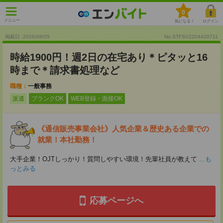
0
メニュー
気になる！
ログイン
掲載日 :2026
/
08
/
05
No.STFSV2204420711
時給1900円！週2日の在宅あり＊ピタッと16
時まで＊請求書処理など
職種：
一般事務
派遣
ブランクOK
WEB登録・面接OK
《通信販売事業会社》人気企業＆歴史ある企業での
就業！本社勤務！
大手企業！OJTしっかり！質問しやすい環境！先輩社員が教えて
...も
っとみる
応募ページへ