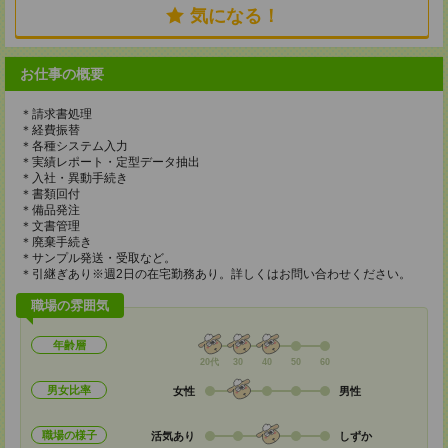
気になる！
お仕事の概要
＊請求書処理
＊経費振替
＊各種システム入力
＊実績レポート・定型データ抽出
＊入社・異動手続き
＊書類回付
＊備品発注
＊文書管理
＊廃棄手続き
＊サンプル発送・受取など。
＊引継ぎあり※週2日の在宅勤務あり。詳しくはお問い合わせください。
職場の雰囲気
年齢層
20代
30
40
50
60
男女比率
女性
男性
職場の様子
活気あり
しずか