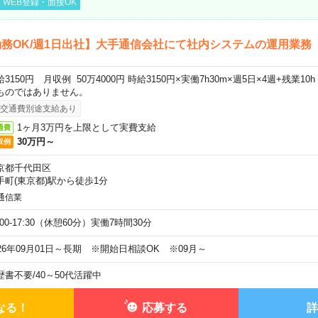
WEB登録・面接OK
務OK/週1日出社】大手通信会社にて社内システムの運用業務
給3150円 月収例 50万4000円 時給3150円×実働7h30m×週5日×4週+残業1
ものではありません。
交通費別途支給あり
1ヶ月3万円を上限として実費支給
通費
30万円～
収例
京都千代田区
手町(東京都)駅から徒歩1分
通信業
:00-17:30（休憩60分）実働7時間30分
026年09月01日～長期 ※開始日相談OK ※09月～
歴書不要
/
40～50代活躍中
なる！
応募する
詳