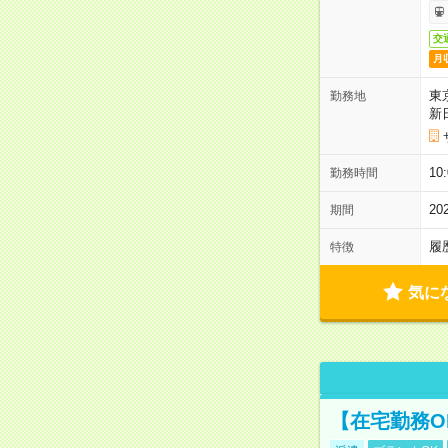
交
月
東
勤務地
新
1
勤務時間
2
期間
履
特徴
気に
【在宅勤務O