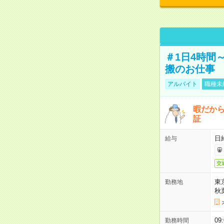
＃1日4時間
搬のお仕事
アルバイト
職種未
暇だか
証
日
給与
交
東
勤務地
秋
09
勤務時間