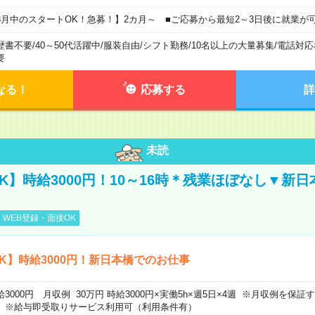
8月中のスタートOK！急募！】2カ月～ ■ご応募から最短2～3日後に就業が
歴書不要
/
40～50代活躍中
/
服装自由
/
シフト勤務
/
10名以上の大量募集
/
電話対応
要
なる！
応募する
詳
未読
K】時給3000円！10～16時＊残業ほぼなし▼新
WEB登録・面接OK
K】時給3000円！新日本橋でのお仕事
給3000円 月収例 30万円 時給3000円×実働5h×週5日×4週 ※月収例を保
。※給与即受取りサービス利用可（利用条件有）