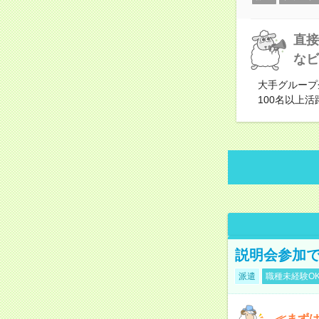
直接
なビ
大手グループ
100名以上
説明会参加で
派遣
職種未経験O
≪まずは