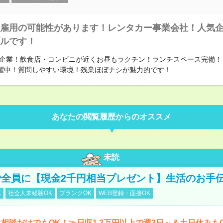
雇用の可能性があります！レンタカー事業会社！人気
ルです！
企業！飲食店・コンビニが近くお昼もラクチン！ランチスペース完備！
活躍中！質問しやすい環境！残業ほぼナシが魅力的です！
あなたの閲覧履歴からのオススメ
未読
全員に【現金2千円相当プレゼント】生活のお手
K
社会人未経験OK
ブランクOK
WEB登録・面接OK
相談だけでもOK！≫日収1.2万円以上で週3日～＆土日休みも