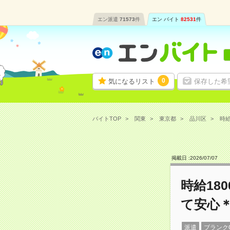
エン派遣
71573
件
エン バイト
82531
件
0
気になるリスト
保存した希
バイトTOP
関東
東京都
品川区
時給
掲載日 :
2026
/
07
/
07
時給18
て安心＊
派遣
ブランク