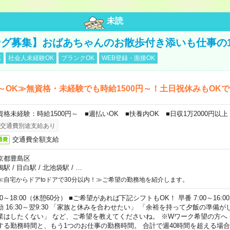
未読
グ募集】おばあちゃんのお散歩付き添いも仕事の
K
社会人未経験OK
ブランクOK
WEB登録・面接OK
～OK≫無資格・未経験でも時給1500円～！土日祝休みもOK
資格未経験：時給1500円～ ■週払いOK ■扶養内OK ■日収1万2000円以上
交通費別途支給あり
交通費全額支給
通費
京都豊島区
鴨駅
/
目白駅
/
北池袋駅
/
…
≪自宅からドアtoドアで30分以内！≫ご希望の勤務地を紹介します。
00～18:00（休憩60分） ■ご希望があれば下記シフトもOK！ 早番 7:00～16:00 遅
勤 16:30～翌9:30 「家族と休みを合わせたい」 「余裕を持って夕飯の準備
業はしたくない」 など、ご希望を教えてくださいね。 ※Wワーク希望の方へ
する勤務時間と、もう1つのお仕事の勤務時間。 合計で週40時間を超える場