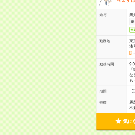
無
給与
交
東
勤務地
浅
9:
勤務時間
「
な
も
【
期間
履
特徴
不
気に