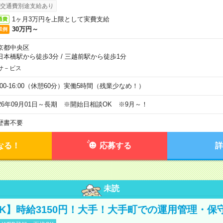
交通費別途支給あり
1ヶ月3万円を上限として実費支給
通費
30万円～
収例
京都中央区
日本橋駅から徒歩3分
/
三越前駅から徒歩1分
サ－ビス
0:00-16:00（休憩60分）実働5時間（残業少なめ！）
026年09月01日～長期 ※開始日相談OK ※9月～！
歴書不要
なる！
応募する
詳
未読
K】時給3150円！大手！大手町での運用管理・保