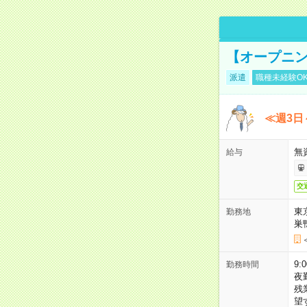
【オープニン
派遣
職種未経験O
≪週3日
無
給与
交
東
勤務地
巣
9:
勤務時間
夜
残
望