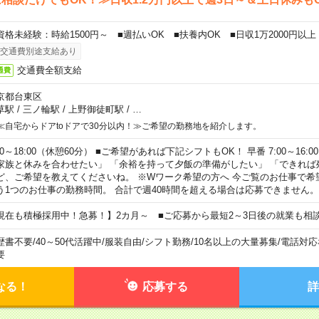
資格未経験：時給1500円～ ■週払いOK ■扶養内OK ■日収1万2000円以上
交通費別途支給あり
交通費全額支給
通費
京都台東区
草駅
/
三ノ輪駅
/
上野御徒町駅
/
…
≪自宅からドアtoドアで30分以内！≫ご希望の勤務地を紹介します。
00～18:00（休憩60分） ■ご希望があれば下記シフトもOK！ 早番 7:00～16:00 遅
家族と休みを合わせたい」 「余裕を持って夕飯の準備がしたい」 「できれば
ど、ご希望を教えてくださいね。 ※Wワーク希望の方へ 今ご覧のお仕事で希
う1つのお仕事の勤務時間。 合計で週40時間を超える場合は応募できません。
現在も積極採用中！急募！】2カ月～ ■ご応募から最短2～3日後の就業も相
歴書不要
/
40～50代活躍中
/
服装自由
/
シフト勤務
/
10名以上の大量募集
/
電話対応
要
なる！
応募する
詳