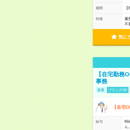
【
期間
履
特徴
不
気に
【在宅勤務O
事務
派遣
ブランクOK
【在宅O
時
給与
ん