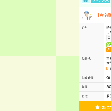
派遣
ブランクOK
【在宅勤
時
給与
る
交
月
東
勤務地
大
09
勤務時間
2
期間
履
特徴
気に