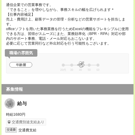
通信企業での営業事務です。
「できること」を増やしながら、事務スキルの幅を広げられます＊
【仕事内容補足】
売上・費用計上、顧客データの管理・分析などの営業サポートを担当しま
す。
officeソフトを用いた事務業務を行うためExcelの機能をフレキシブルに使用
できる方は、習得がスムーズにまた、業務効率化（BPR・RPA）対応や部
内のサポート事務、電話・メール対応もおこないます。
必要に応じて営業同行など外出対応を行う可能性もございます。
職場の雰囲気
年齢層
20代
30
40
50
60
募集情報
給与
時給1680円
交通費別途支給あり
交通費支給
交通費