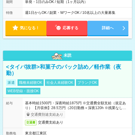
単発・1日のみOK / 短期（1ヶ月以内）
期間
週1日からOK / 副業・WワークOK / 10名以上の大量募集
特徴
気になる！
応募する
詳細へ
未読
<タイパ抜群>和菓子のパック詰め／軽作業（夜
勤）
派遣
職種未経験OK
社会人未経験OK
ブランクOK
WEB登録・面接OK
基本時給1500円・深夜時給1875円 ※交通費全額支給（規定あ
給与
り） 【月収例】28.5万円（20日勤務＋深夜120h ※残業なしの場
合）
交通費別途支給あり
交通費支給あり
交通費
東京都江東区
勤務地