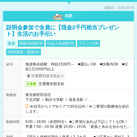
掲載日：2026.08.06
未読
説明会参加で全員に【現金2千円相当プレゼン
ト】生活のお手伝い
派遣
職種未経験OK
社会人未経験OK
ブランクOK
WEB登録・面接OK
無資格未経験：時給1500円～ ■週払いOK ■扶養内OK ■日
給与
収1万2000円以上
交通費別途支給あり
交通費全額支給
交通費
東京都世田谷区
勤務地
下北沢駅
/
駒沢大学駅
/
喜多見駅
/
…
≪自宅からドアtoドアで30分以内！≫ご希望の勤務地を紹介
します。
9:00～18:00（休憩60分） ■ご希望があれば下記シフトもOK！
勤務時間
早番 7:00～16:00 遅番 10:00～19:00 「家族と休みを合わせた
い」 「余裕を持って夕飯の準備がしたい」 「できれば残業はし
たくない」 など、ご希望を教えてくださいね。 ※Wワーク希望