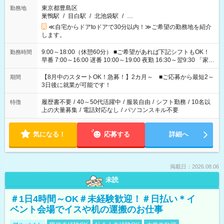
東京都豊島区
勤務地
巣鴨駅
/
目白駅
/
北池袋駅
/
…
≪自宅からドアtoドアで30分以内！≫ご希望の勤務地を紹介
します。
9:00～18:00（休憩60分） ■ご希望があれば下記シフトもOK！
勤務時間
早番 7:00～16:00 遅番 10:00～19:00 夜勤 16:30～翌9:30 「家族
と休みを合わせたい」 「余裕を持って夕飯の準備がしたい」
「できれば残業はしたくない」 など、ご希望を教えてください
【8月中のスタートOK！急募！】2カ月～ ■ご応募から最短2～
期間
ね。 ※Wワーク希望の方へ 今ご覧のお仕事で希望する勤務時間
3日後に就業が可能です！
と、もう1つのお仕事の勤務時間。 合計で週40時間を超える場
合は応募できません。
履歴書不要
/
40～50代活躍中
/
服装自由
/
シフト勤務
/
10名以
特徴
上の大量募集
/
電話対応なし
/
パソコンスキル不要
気になる！
応募する
詳細へ
掲載日：2026.08.06
未読
＃1日4時間～OK＃未経験歓迎！＃日払い＊イ
ベント会場でイスや机の運搬のお仕事