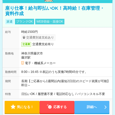
座り仕事！給与即払いOK！高時給！在庫管理・
資料作成
派遣
ブランクOK
WEB登録・面接OK
時給1500円
給与
交通費別途支給あり
交通費支給有り
交通費
神奈川県藤沢市
勤務地
藤沢駅
電子・機械系メーカー
8:00～16:45 ※表記のうち実働7時間45分です。
勤務時間
長期【ご応募から1週間以内(最短2日目)のスピード就業が可能】
期間
即日～
日払いOK
/
履歴書不要
/
電話対応なし
/
パソコンスキル不要
特徴
気になる！
応募する
詳細へ