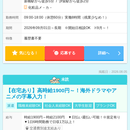
新橋駅から徒歩5分
/
汐留駅から徒歩2分
化粧品メ－カ－
09:00-18:00（休憩60分）実働8時間（残業少なめ！）
勤務時間
2026年09月01日～長期 ※開始日相談OK ※9月～！
期間
履歴書不要
特徴
気になる！
応募する
詳細へ
掲載日：2026.08.05
未読
【在宅あり】高時給1900円～！海外ドラマやア
ニメの字幕入力！
派遣
職種未経験OK
社会人未経験OK
大学生歓迎
ブランクOK
時給1900円～時給2100円 ▼日払い週払い可能！※規定有り
給与
▼1日6時間勤務で日収1万以上！
交通費別途支給あり