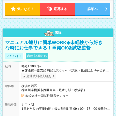
気になる！
応募する
詳細へ
未読
マニュアル通りに簡単WORK◆未経験から好き
な時にお仕事できる！単発OK◎試験監督
アルバイト
職種未経験OK
時給1,300円～
給与
★交通費一部支給 時給1,300円～ ※試験・役割により手当あり
※勤務回数により昇給あり 【即給（前払い）オプションあ
交通費別途支給あり
り！】 希望される場合、勤務から1週間ほどで給与の一部を受け
取れます。 ※手数料418円がかかります。 【過去試験日の収入
横浜市西区
勤務地
例】 ・河合塾模擬試験 8:30～17:30（休憩1時間） 時給1,300円
神奈川県横浜市西区高島（最寄り駅：横浜駅）
×8時間＝日収10,400円＋交通費 ※当日の役割により時給＋100
円の場合あり ・国家試験 7:00～13:30（休憩なし） 時給1,300
株式会社全国試験運営センター
円（役割手当＋100円）×6時間＝日収8,400円＋交通費 【試用期
間】試用期間なし
シフト制
勤務時間
1日あたりの実働時間：最大7時間/日 09：00～17：00 ※勤務時
間は 試験により異なります。