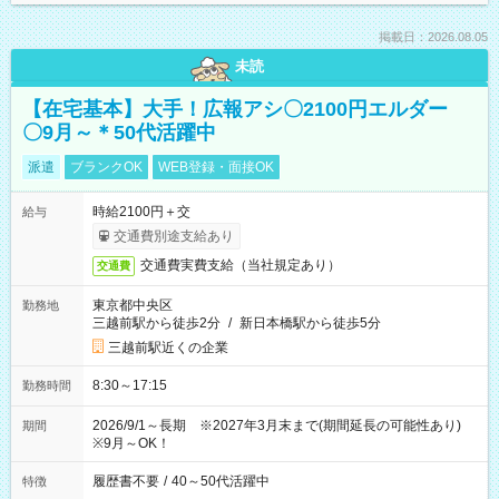
掲載日：2026.08.05
未読
【在宅基本】大手！広報アシ〇2100円エルダー
〇9月～＊50代活躍中
派遣
ブランクOK
WEB登録・面接OK
時給2100円＋交
給与
交通費別途支給あり
交通費実費支給（当社規定あり）
交通費
東京都中央区
勤務地
三越前駅から徒歩2分
/
新日本橋駅から徒歩5分
三越前駅近くの企業
8:30～17:15
勤務時間
2026/9/1～長期 ※2027年3月末まで(期間延長の可能性あり)
期間
※9月～OK！
履歴書不要
/
40～50代活躍中
特徴