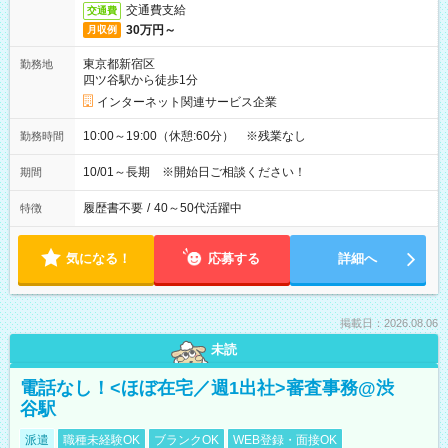
交通費支給
交通費
30万円～
月収例
東京都新宿区
勤務地
四ツ谷駅から徒歩1分
インターネット関連サービス企業
10:00～19:00（休憩:60分） ※残業なし
勤務時間
10/01～長期 ※開始日ご相談ください！
期間
履歴書不要
/
40～50代活躍中
特徴
気になる！
応募する
詳細へ
掲載日：2026.08.06
未読
電話なし！<ほぼ在宅／週1出社>審査事務@渋
谷駅
派遣
職種未経験OK
ブランクOK
WEB登録・面接OK