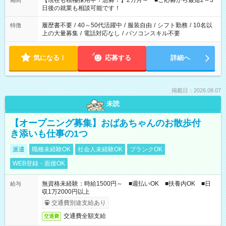
【現在も積極採用中！急募！】2カ月～ ■ご応募から最短2～3
期間
の方へ 今ご覧のお仕事で希望する勤務時間と、もう1つのお仕事
日後の就業も相談可能です！
の勤務時間。 合計で週40時間を超える場合は応募できません。
履歴書不要
/
40～50代活躍中
/
服装自由
/
シフト勤務
/
10名以
特徴
上の大量募集
/
電話対応なし
/
パソコンスキル不要
気になる！
応募する
詳細へ
掲載日：2026.08.07
未読
【オープニング募集】おばあちゃんのお散歩付
き添いも仕事の1つ
派遣
職種未経験OK
社会人未経験OK
ブランクOK
WEB登録・面接OK
無資格未経験：時給1500円～ ■週払いOK ■扶養内OK ■日
給与
収1万2000円以上
交通費別途支給あり
交通費全額支給
交通費