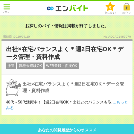
0
メニュー
気になる！
ログイン
お探しのバイト情報は掲載が終了しました。
掲載日 :2026
/
07
/
20
No.ADCA01469070
出社×在宅バランスよく＊週2日在宅OK＊デ
ータ管理・資料作成
派遣
職種未経験OK
WEB登録・面接OK
出社×在宅バランスよく＊週2日在宅OK＊データ管
理・資料作成
40代～50代活躍中！【週2日在宅OK＊出社とのバランスも取
...もっと
みる
あなたの閲覧履歴からのオススメ