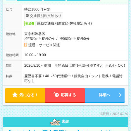
時給1800円＋交
給与
交通費別途支給あり
通勤交通費別途支給(弊社規定あり)
交通費
東京都渋谷区
勤務地
渋谷駅から徒歩7分
/
神泉駅から徒歩5分
流通・サービス関連
10:00～19:00
勤務時間
2026/8/10～長期 ※開始日は前後相談可能です♪ ※8月～OK！
期間
履歴書不要
/
40～50代活躍中
/
服装自由
/
シフト勤務
/
電話対
特徴
応なし
気になる！
応募する
詳細へ
掲載日：2026.07.30
未読