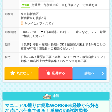
交通費一部別途支給 ※お仕事によって変動あり
交通費
東京都新宿区
勤務地
新宿駅から徒歩5分
キレイなオフィスです
8:00～22:00 ▼1日4時間～ 10時～・11時～など、シフト希望
勤務時間
ご相談ください！
【急募】即日～短期も長期もOK！最短翌月末まで 1か月ごとの
期間
更新が可能！開始日もご相談ください！
日払いOK
/
履歴書不要
/
副業・WワークOK
/
服装自由
/
シフト
特徴
勤務
/
10名以上の大量募集
/
パソコンスキル不要
気になる！
応募する
詳細へ
未読
マニュアル通りに簡単WORK◆未経験から好き
な時にお仕事できる！単発OK◎試験監督