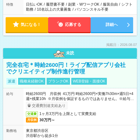
日払いOK
/
履歴書不要
/
副業・WワークOK
/
服装自由
/
シフト
特徴
勤務
/
10名以上の大量募集
/
パソコンスキル不要
気になる！
応募する
詳細へ
掲載日：2026.08.07
未読
完全在宅＊時給2600円！ライブ配信アプリ会社
でクリエイティブ制作進行管理
派遣
職種未経験OK
ブランクOK
WEB登録・面接OK
時給2600円 月収例 41万円 時給2600円×実働7h30m×週5日×4
給与
週+残業10h ※月収例を保証するものではありません。※給与即
受取りサービス利用可（利用条件有）
交通費別途支給あり
1ヶ月3万円を上限として実費支給
交通費
30万円～
月収例
東京都渋谷区
勤務地
渋谷駅から徒歩1分