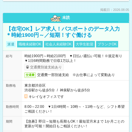
掲載日：2026.08.05
未読
【在宅OK】レア求人！パスポートのデータ入力
＊時給1900円～／短期！すぐ働ける
派遣
職種未経験OK
社会人未経験OK
大学生歓迎
ブランクOK
時給1900円～時給2100円 ▼日払い週払い可能！※規定有り
給与
▼1日6時間勤務で日収1万以上！
交通費別途支給あり
交通費一部別途支給 ※お仕事によって変動あり
交通費
東京都渋谷区
勤務地
渋谷駅から徒歩5分
/
神泉駅から徒歩5分
キレイなオフィスです
8:00～22:00 ▼1日4時間～ 10時～・11時～など、シフト希望
勤務時間
ご相談ください！
【急募】即日～短期も長期もOK！最短翌月末まで 1か月ごとの
期間
更新が可能！開始日もご相談ください！