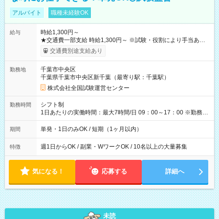
アルバイト
職種未経験OK
時給1,300円～
給与
★交通費一部支給 時給1,300円～ ※試験・役割により手当あり
※勤務回数により昇給あり 【即給（前払い）オプションあ
交通費別途支給あり
り！】 希望される場合、勤務から1週間ほどで給与の一部を受け
取れます。 ※手数料418円がかかります。 【過去試験日の収入
千葉市中央区
勤務地
例】 ・河合塾模擬試験 8:30～17:30（休憩1時間） 時給1,300円
千葉県千葉市中央区新千葉（最寄り駅：千葉駅）
×8時間＝日収10,400円＋交通費 ※当日の役割により時給＋100
円の場合あり ・国家試験 7:00～13:30（休憩なし） 時給1,300
株式会社全国試験運営センター
円（役割手当＋100円）×6時間＝日収8,400円＋交通費 【試用期
間】試用期間なし
シフト制
勤務時間
1日あたりの実働時間：最大7時間/日 09：00～17：00 ※勤務時
間は 試験により異なります。
単発・1日のみOK / 短期（1ヶ月以内）
期間
週1日からOK / 副業・WワークOK / 10名以上の大量募集
特徴
気になる！
応募する
詳細へ
未読