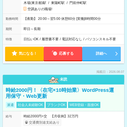
木場(東京都)駅
/
東陽町駅
/
門前仲町駅
空調ありの職場!
【夜勤】 20:00～翌5:00 休憩60分 [実働]8時間00分
勤務時間
即日～長期
期間
日払いOK
/
履歴書不要
/
電話対応なし
/
パソコンスキル不要
特徴
気になる！
応募する
詳細へ
掲載日：2026.08.07
未読
時給2000円！〈在宅×10時始業〉WordPress運
用保守・Web更新
派遣
社会人未経験OK
ブランクOK
WEB登録・面接OK
時給2000円+交 【月収例】32万円
給与
交通費別途支給あり