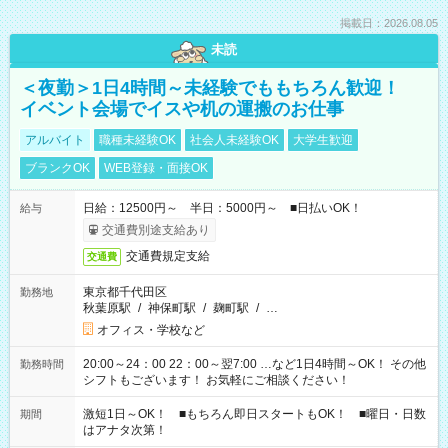
掲載日：2026.08.05
未読
＜夜勤＞1日4時間～未経験でももちろん歓迎！
イベント会場でイスや机の運搬のお仕事
アルバイト
職種未経験OK
社会人未経験OK
大学生歓迎
ブランクOK
WEB登録・面接OK
日給：12500円～ 半日：5000円～ ■日払いOK！
給与
交通費別途支給あり
交通費規定支給
交通費
東京都千代田区
勤務地
秋葉原駅
/
神保町駅
/
麹町駅
/
…
オフィス・学校など
20:00～24：00 22：00～翌7:00 …など1日4時間～OK！ その他
勤務時間
シフトもございます！ お気軽にご相談ください！
激短1日～OK！ ■もちろん即日スタートもOK！ ■曜日・日数
期間
はアナタ次第！