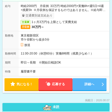
時給2000円 月収例 33万円 時給2000円×実働8h×週5日×4週
給与
+残業5h ※月収例を保証するものではありません。※給与即受
取りサービス利用可（利用条件有）
交通費別途支給あり
1ヶ月3万円を上限として実費支給
交通費
30万円～
月収例
東京都新宿区
勤務地
市ケ谷駅から徒歩3分
放送
11:00-20:00（休憩60分）実働8時間（残業少なめ！）
勤務時間
即日～長期 ※開始日相談OK
期間
履歴書不要
特徴
気になる！
応募する
詳細へ
掲載日：2026.08.07
未読