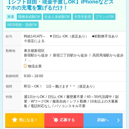
【シフト自由・現金手渡しOK】iPhoneなどス
マホの充電を繋げるだけ！
派遣
職種未経験OK
社会人未経験OK
大学生歓迎
ブランクOK
WEB登録・面接OK
時給1414円～ ▼日払いOK（規定あり） ■初勤務手当あり
給与
※規定による
東京都新宿区
勤務地
新宿駅から徒歩
/
新宿三丁目駅から徒歩
/
高田馬場駅から徒歩
/
…
物流企業
9:00～18:00
勤務時間
即日～OK！ 1日～働けます＾＾（規定あり）
期間
週1日からOK
/
日払いOK
/
履歴書不要
/
40～50代活躍中
/
副
特徴
業・WワークOK
/
服装自由
/
シフト勤務
/
10名以上の大量募
集
/
電話対応なし
/
パソコンスキル不要
気になる！
応募する
詳細へ