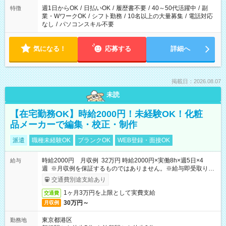
週1日からOK
/
日払いOK
/
履歴書不要
/
40～50代活躍中
/
副
特徴
業・WワークOK
/
シフト勤務
/
10名以上の大量募集
/
電話対応
なし
/
パソコンスキル不要
気になる！
応募する
詳細へ
掲載日：2026.08.07
未読
【在宅勤務OK】時給2000円！未経験OK！化粧
品メーカーで編集・校正・制作
派遣
職種未経験OK
ブランクOK
WEB登録・面接OK
時給2000円 月収例 32万円 時給2000円×実働8h×週5日×4
給与
週 ※月収例を保証するものではありません。※給与即受取りサ
ービス利用可（利用条件有）
交通費別途支給あり
1ヶ月3万円を上限として実費支給
交通費
30万円～
月収例
東京都港区
勤務地