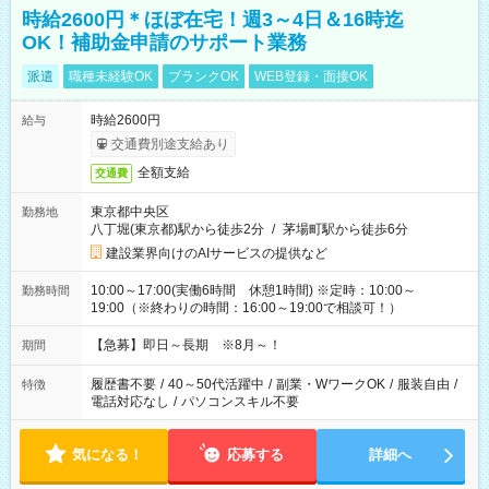
時給2600円＊ほぼ在宅！週3～4日＆16時迄
OK！補助金申請のサポート業務
派遣
職種未経験OK
ブランクOK
WEB登録・面接OK
時給2600円
給与
交通費別途支給あり
全額支給
交通費
東京都中央区
勤務地
八丁堀(東京都)駅から徒歩2分
/
茅場町駅から徒歩6分
建設業界向けのAIサービスの提供など
10:00～17:00(実働6時間 休憩1時間) ※定時：10:00～
勤務時間
19:00（※終わりの時間：16:00～19:00で相談可！）
【急募】即日～長期 ※8月～！
期間
履歴書不要
/
40～50代活躍中
/
副業・WワークOK
/
服装自由
/
特徴
電話対応なし
/
パソコンスキル不要
気になる！
応募する
詳細へ