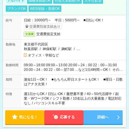
アルバイト
職種未経験OK
社会人未経験OK
大学生歓迎
ブランクOK
WEB登録・面接OK
日給：10000円～ 半日：5000円～ ■日払いOK！
給与
交通費別途支給あり
交通費規定支給
交通費
東京都千代田区
勤務地
秋葉原駅
/
神保町駅
/
麹町駅
/
…
オフィス・学校など
09:00～18:00 09:00～13:00 20:00～24：00 22：00～31:00
勤務時間
20:00～24：00 22：00～翌7:00 …など1日4時間～OK！ その他
シフトもございます！ お気軽にご相談ください！
激短1日～OK！ ■もちろん即日スタートもOK！ ■曜日・日数
期間
はアナタ次第！
週1日からOK
/
日払いOK
/
履歴書不要
/
40～50代活躍中
/
副
特徴
業・WワークOK
/
シフト勤務
/
10名以上の大量募集
/
電話対応
なし
/
パソコンスキル不要
気になる！
応募する
詳細へ