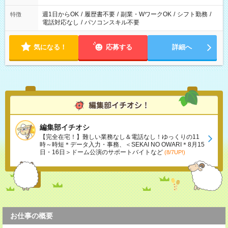
週1日からOK
/
履歴書不要
/
副業・WワークOK
/
シフト勤務
/
特徴
電話対応なし
/
パソコンスキル不要
気になる！
応募する
詳細へ
編集部イチオシ
【完全在宅！】難しい業務なし＆電話なし！ゆっくりの11
時～時短＊データ入力・事務、＜SEKAI NO OWARI＊8月15
日・16日＞ドーム公演のサポートバイトなど
(8/7UP!)
お仕事の概要