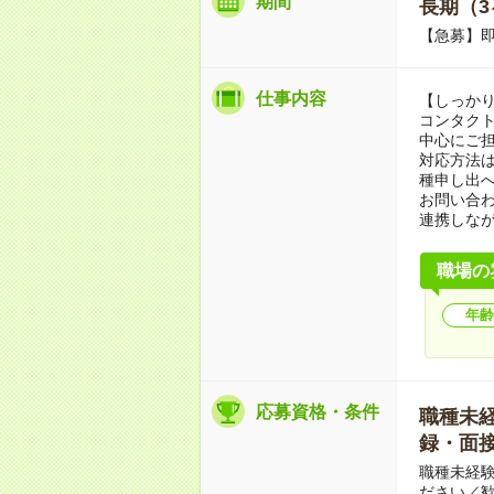
期間
長期（3
【急募】即
仕事内容
【しっか
コンタク
中心にご
対応方法
種申し出
お問い合
連携しな
職場の
年齢
応募資格・条件
職種未経験
録・面接
職種未経験
ださい／