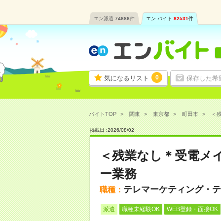
エン派遣
74686
件
エン バイト
82531
件
0
気になるリスト
保存した希
バイトTOP
関東
東京都
町田市
＜残
掲載日 :
2026
/
08
/
02
＜残業なし＊受電メ
ー業務
テレマーケティング・テ
職種：
派遣
職種未経験OK
WEB登録・面接OK