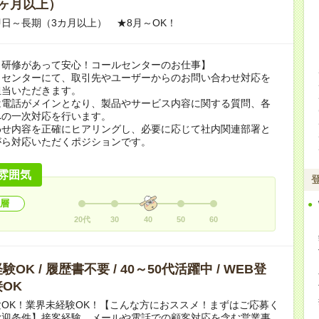
ヶ月以上）
日～長期（3カ月以上） ★8月～OK！
り研修があって安心！コールセンターのお仕事】
トセンターにて、取引先やユーザーからのお問い合わせ対応を
担当いただきます。
は電話がメインとなり、製品やサービス内容に関する質問、各
への一次対応を行います。
わせ内容を正確にヒアリングし、必要に応じて社内関連部署と
がら対応いただくポジションです。
雰囲気
層
20代
30
40
50
60
OK / 履歴書不要 / 40～50代活躍中 / WEB登
OK
OK！業界未経験OK！【こんな方におススメ！まずはご応募く
歓迎条件】接客経験、メールや電話での顧客対応を含む営業事