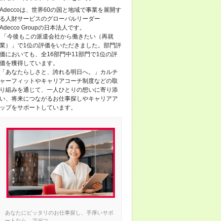
Adeccoは、世界60の国と地域で事業を展開す
る人財サービスのグローバルリーダー
Adecco Groupの日本法人です。
「今後もこの派遣会社から働きたい（再就
業）」で1位の評価をいただきました。部門評
価においても、全16部門中11部門で1位の評
価を獲得しています。
「あなたらしさと、誇れる明日へ。」カルチ
ャーフィットやキャリアコーチ制度などの取
り組みを通じて、一人ひとりの想いに寄り添
い、将来につながるお仕事探しやキャリアア
ップをサポートしています。
あなたにピッタリのお仕事探し、手厚いサポ
ートなら、アデコ