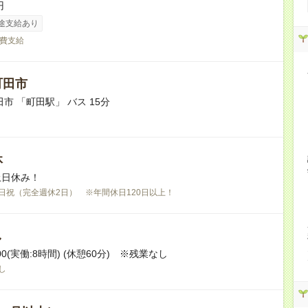
円
途支給あり
費支給
町田市
市 「町田駅」 バス 15分
休
土日休み！
日祝（完全週休2日） ※年間休日120日以上！
し
:00(実働:8時間) (休憩60分) ※残業なし
し