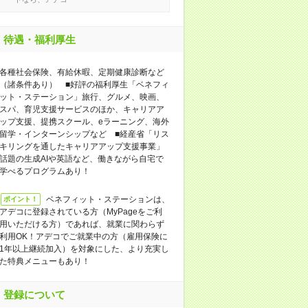
待遇・福利厚生
各種社会保険、有給休暇、定期健康診断など
（諸条件あり） ■好評の福利厚生「ベネフィ
ット・ステーション」旅行、グルメ、映画、
スパ、育児支援サービスのほか、キャリアア
ップ支援、提携スクール、eラーニング、海外
留学・インターンシップなど ■経産省「リス
キリングを通したキャリアアップ支援事業」
話題の生成AIや英語など、働きながら自宅で
学べるプログラムあり！
ベネフィット・ステーションは、
ポイント！
アデコに登録されている方（MyPageをご利
用いただける方）であれば、就業に関わらず
利用OK！アデコでご就業中の方（雇用保険に
1年以上継続加入）を対象にした、より充実し
た特典メニューもあり！
登録について