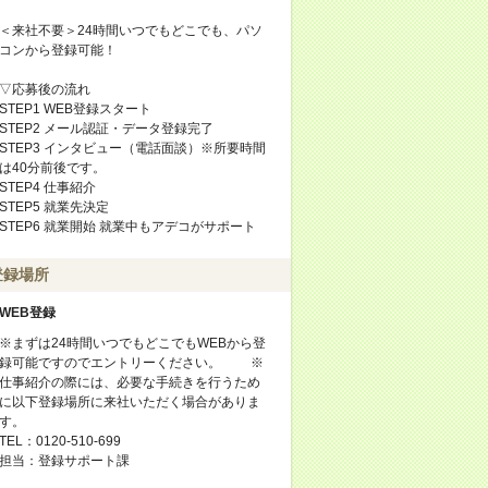
＜来社不要＞24時間いつでもどこでも、パソ
コンから登録可能！
▽応募後の流れ
STEP1 WEB登録スタート
STEP2 メール認証・データ登録完了
STEP3 インタビュー（電話面談）※所要時間
は40分前後です。
STEP4 仕事紹介
STEP5 就業先決定
STEP6 就業開始 就業中もアデコがサポート
登録場所
WEB登録
※まずは24時間いつでもどこでもWEBから登
録可能ですのでエントリーください。 ※
仕事紹介の際には、必要な手続きを行うため
に以下登録場所に来社いただく場合がありま
す。
TEL：0120-510-699
担当：登録サポート課