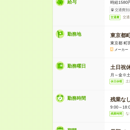
給与
時給1580
交通費別
交通
交通費
勤務地
東京都
東京都 町田
メーカー
勤務曜日
土日祝
月～金※
土
休日休暇
勤務時間
残業な
9:00～18
な
残業時間