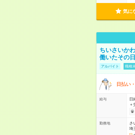
気に
ちいさいか
働いたその日
アルバイト
職種未
日払い・
日給
給与
＋
さ
勤務地
埼