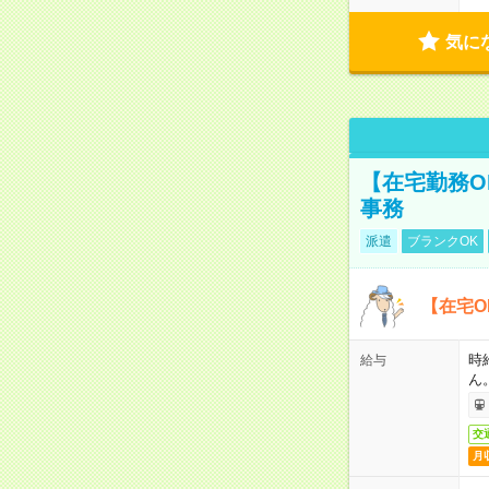
気に
【在宅勤務O
事務
派遣
ブランクOK
【在宅O
時
給与
ん
交
月