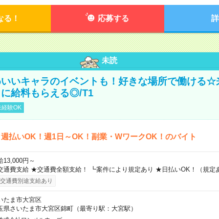
なる！
応募する
詳
未読
わいいキャラのイベントも！好きな場所で働ける☆
に給料もらえる◎/T1
経験OK
週払いOK！週1日～OK！副業・WワークOK！のバイト
13,000円～
交通費支給 ★交通費全額支給！ ┗案件により規定あり ★日払いOK！（規定
交通費別途支給あり
いたま市大宮区
玉県さいたま市大宮区錦町（最寄り駅：大宮駅）