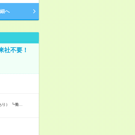
細へ
来社不要！
あり） ┗働…