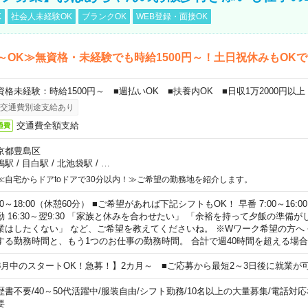
K
社会人未経験OK
ブランクOK
WEB登録・面接OK
～OK≫無資格・未経験でも時給1500円～！土日祝休みもOK
資格未経験：時給1500円～ ■週払いOK ■扶養内OK ■日収1万2000円以上
交通費別途支給あり
交通費全額支給
通費
京都豊島区
鴨駅
/
目白駅
/
北池袋駅
/
…
≪自宅からドアtoドアで30分以内！≫ご希望の勤務地を紹介します。
00～18:00（休憩60分） ■ご希望があれば下記シフトもOK！ 早番 7:00～16:00 遅
勤 16:30～翌9:30 「家族と休みを合わせたい」 「余裕を持って夕飯の準備
業はしたくない」 など、ご希望を教えてくださいね。 ※Wワーク希望の方へ
する勤務時間と、もう1つのお仕事の勤務時間。 合計で週40時間を超える場
8月中のスタートOK！急募！】2カ月～ ■ご応募から最短2～3日後に就業が
歴書不要
/
40～50代活躍中
/
服装自由
/
シフト勤務
/
10名以上の大量募集
/
電話対応
要