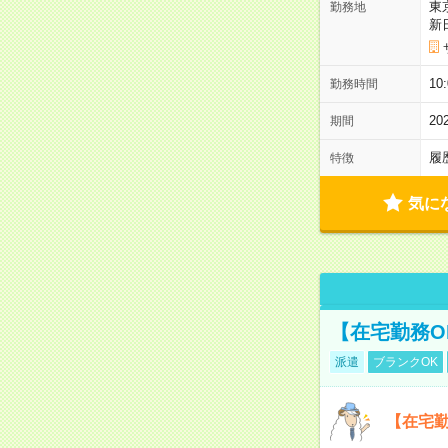
東
勤務地
新
1
勤務時間
2
期間
履
特徴
気に
【在宅勤務O
派遣
ブランクOK
【在宅勤