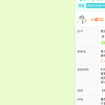
派遣
職種未経験O
≪週3日
無
給与
交
東
勤務地
巣
9:
勤務時間
夜
残
望
【
期間
履
特徴
不