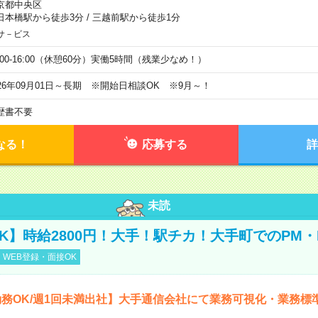
京都中央区
日本橋駅から徒歩3分
/
三越前駅から徒歩1分
サ－ビス
0:00-16:00（休憩60分）実働5時間（残業少なめ！）
026年09月01日～長期 ※開始日相談OK ※9月～！
歴書不要
なる！
応募する
詳
未読
K】時給2800円！大手！駅チカ！大手町でのPM・
WEB登録・面接OK
務OK/週1回未満出社】大手通信会社にて業務可視化・業務標