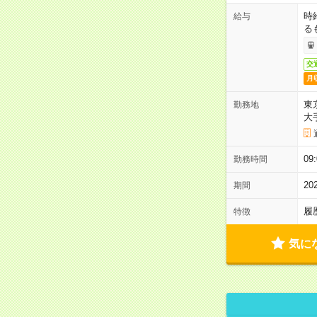
時
給与
る
交
月
東
勤務地
大
09
勤務時間
2
期間
履
特徴
気に