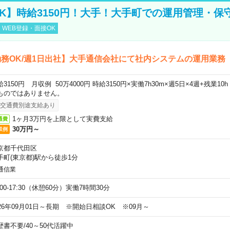
K】時給3150円！大手！大手町での運用管理・保
WEB登録・面接OK
務OK/週1日出社】大手通信会社にて社内システムの運用業務
給3150円 月収例 50万4000円 時給3150円×実働7h30m×週5日×4週+残業1
ものではありません。
交通費別途支給あり
1ヶ月3万円を上限として実費支給
通費
30万円～
収例
京都千代田区
手町(東京都)駅から徒歩1分
通信業
:00-17:30（休憩60分）実働7時間30分
026年09月01日～長期 ※開始日相談OK ※09月～
歴書不要
/
40～50代活躍中