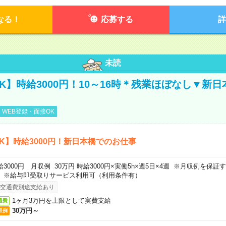
なる！
応募する
詳
未読
K】時給3000円！10～16時＊残業ほぼなし▼新
WEB登録・面接OK
K】時給3000円！新日本橋でのお仕事
給3000円 月収例 30万円 時給3000円×実働5h×週5日×4週 ※月収例を保
。※給与即受取りサービス利用可（利用条件有）
交通費別途支給あり
1ヶ月3万円を上限として実費支給
通費
30万円～
収例