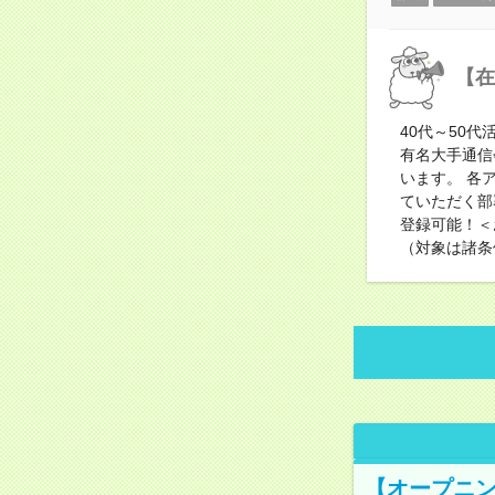
【在
40代～50
有名大手通信
います。 各
ていただく部
登録可能！＜
（対象は諸条
【オープニン