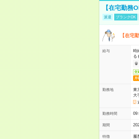
【在宅勤務O
派遣
ブランクOK
【在宅勤
時
給与
る
交
月
東
勤務地
大
09
勤務時間
2
期間
履
特徴