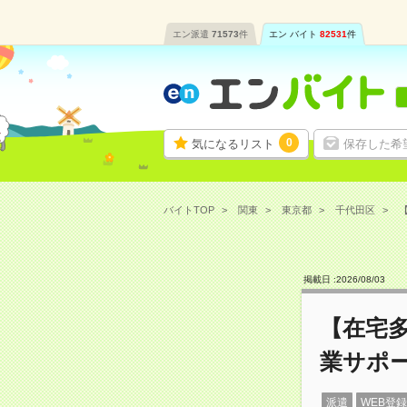
エン派遣
71573
件
エン バイト
82531
件
0
気になるリスト
保存した希
バイトTOP
関東
東京都
千代田区
掲載日 :
2026
/
08
/
03
【在宅
業サポ
派遣
WEB登