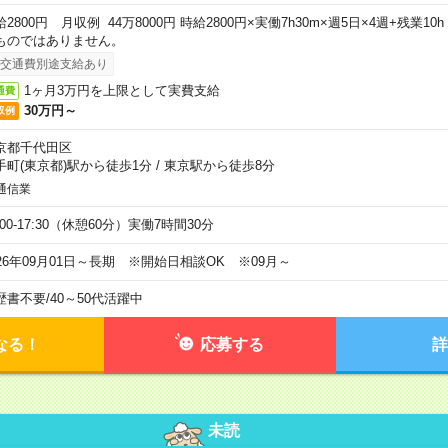
給2800円 月収例 44万8000円 時給2800円×実働7h30m×週5日×4週+残業1
ものではありません。
交通費別途支給あり
1ヶ月3万円を上限として実費支給
通費
30万円～
収例
京都千代田区
手町(東京都)駅から徒歩1分
/
東京駅から徒歩8分
通信業
:00-17:30（休憩60分）実働7時間30分
026年09月01日～長期 ※開始日相談OK ※09月～
歴書不要
/
40～50代活躍中
なる！
応募する
詳
未読