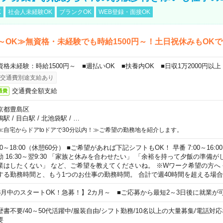
K
社会人未経験OK
ブランクOK
WEB登録・面接OK
～OK≫無資格・未経験でも時給1500円～！土日祝休みもOK
資格未経験：時給1500円～ ■週払いOK ■扶養内OK ■日収1万2000円以上
交通費別途支給あり
交通費全額支給
通費
京都豊島区
鴨駅
/
目白駅
/
北池袋駅
/
…
≪自宅からドアtoドアで30分以内！≫ご希望の勤務地を紹介します。
00～18:00（休憩60分） ■ご希望があれば下記シフトもOK！ 早番 7:00～16:00 遅
勤 16:30～翌9:30 「家族と休みを合わせたい」 「余裕を持って夕飯の準備
業はしたくない」 など、ご希望を教えてくださいね。 ※Wワーク希望の方へ
する勤務時間と、もう1つのお仕事の勤務時間。 合計で週40時間を超える場
8月中のスタートOK！急募！】2カ月～ ■ご応募から最短2～3日後に就業が
歴書不要
/
40～50代活躍中
/
服装自由
/
シフト勤務
/
10名以上の大量募集
/
電話対応
要