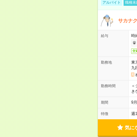
アルバイト
職種未
サカナク
時
給与
交
東
勤務地
九
＜シ
勤務時間
き
9
期間
週
特徴
気に