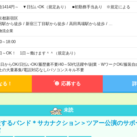
給1414円～ ▼日払いOK（規定あり） ■初勤務手当あり ※規定による
京都新宿区
宿駅から徒歩
/
新宿三丁目駅から徒歩
/
高田馬場駅から徒歩
/
…
物流企業
00～18:00
日～OK！ 1日～働けます＾＾（規定あり）
1日からOK
/
日払いOK
/
履歴書不要
/
40～50代活躍中
/
副業・WワークOK
/
服装自
上の大量募集
/
電話対応なし
/
パソコンスキル不要
なる！
応募する
詳
未読
表するバンド＊サカナクション＞ツアー公演のサポ
館