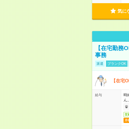
気に
【在宅勤務O
事務
派遣
ブランクOK
【在宅O
時
給与
ん
交
月