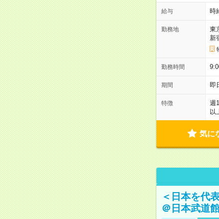
時
給与
東
勤務地
新
9:
勤務時間
即
期間
週
特徴
以
気に
＜日本を代
＠日本武道