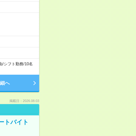
由
/
シフト勤務
/
10名
細へ
掲載日：2026.08.03
ートバイト