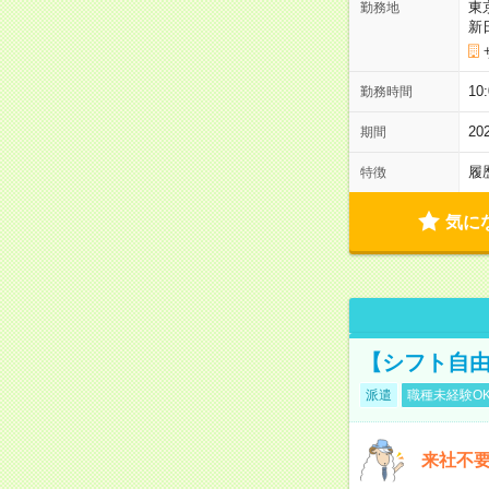
東
勤務地
新
1
勤務時間
2
期間
履
特徴
気に
【シフト自由
派遣
職種未経験O
来社不要