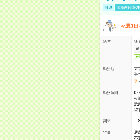
派遣
職種未経験O
≪週3日
無
給与
交
東
勤務地
巣
9:
勤務時間
夜
残
望
【
期間
履
特徴
不