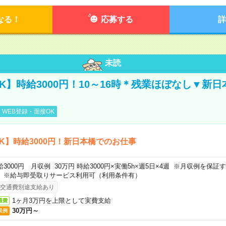
なる！
応募する
詳
未読
K】時給3000円！10～16時＊残業ほぼなし▼新
WEB登録・面接OK
K】時給3000円！新日本橋でのお仕事
給3000円 月収例 30万円 時給3000円×実働5h×週5日×4週 ※月収例を保
。※給与即受取りサービス利用可（利用条件有）
交通費別途支給あり
1ヶ月3万円を上限として実費支給
通費
30万円～
収例