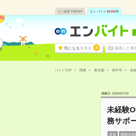
エン派遣
71570
件
エン バイト
82182
件
0
気になるリスト
保存した希
バイトTOP
関東
東京都
府中市
未経
掲載日 :
2026
/
07
/
16
未経験
務サポ
派遣
職種未経