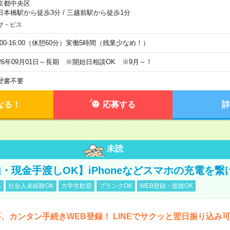
京都中央区
日本橋駅から徒歩3分
/
三越前駅から徒歩1分
サ－ビス
0:00-16:00（休憩60分）実働5時間（残業少なめ！）
026年09月01日～長期 ※開始日相談OK ※9月～！
歴書不要
なる！
応募する
詳
未読
・現金手渡しOK】iPhoneなどスマホの充電を繋
K
社会人未経験OK
大学生歓迎
ブランクOK
WEB登録・面接OK
、カンタン手続きWEB登録！ LINEでサクッと翌日振り込み