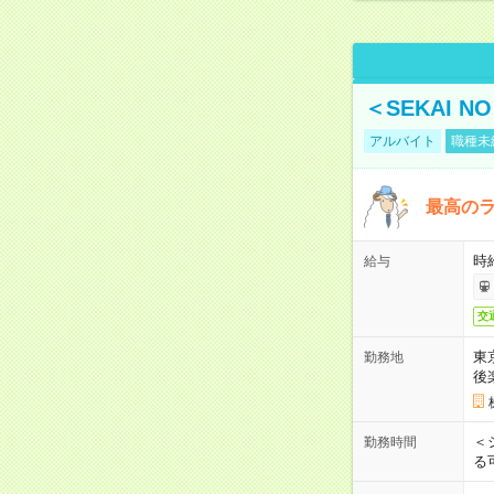
＜SEKAI 
アルバイト
職種未
最高のラ
時
給与
交
東
勤務地
後
＜
勤務時間
る