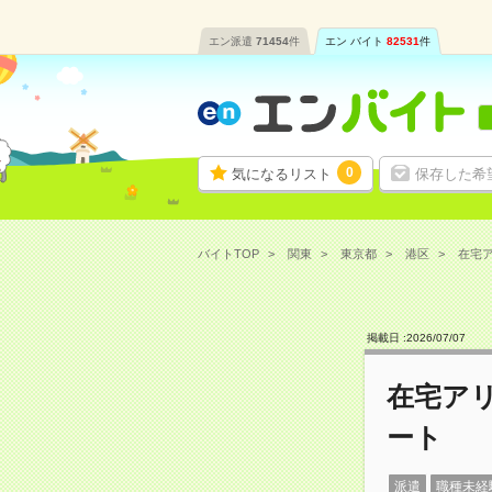
エン派遣
71454
件
エン バイト
82531
件
0
気になるリスト
保存した希
バイトTOP
関東
東京都
港区
在宅ア
掲載日 :
2026
/
07
/
07
在宅ア
ート
派遣
職種未経