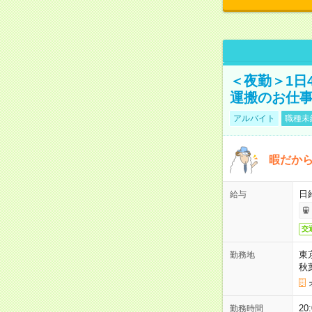
＜夜勤＞1日
運搬のお仕
アルバイト
職種未
暇だか
日
給与
交
東
勤務地
秋
2
勤務時間