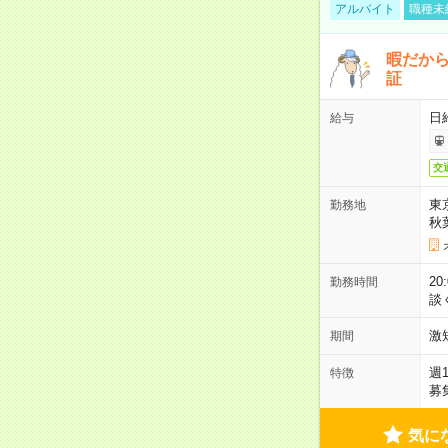
アルバイト
職種未
暇だか
証
日
給与
交
東
勤務地
秋
2
勤務時間
談
激
期間
週
特徴
募
気に