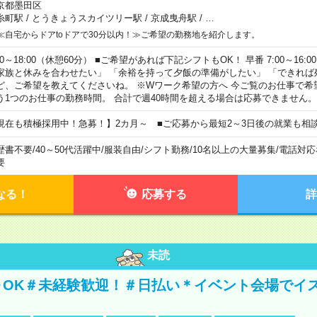
京都墨田区
糸町駅
/
とうきょうスカイツリー駅
/
京成曳舟駅
/
…
≪自宅からドアtoドアで30分以内！≫ご希望の勤務地を紹介します。
00～18:00（休憩60分） ■ご希望があれば下記シフトもOK！ 早番 7:00～16:00 遅
家族と休みを合わせたい」 「余裕を持って夕飯の準備がしたい」 「できれば
ど、ご希望を教えてくださいね。 ※Wワーク希望の方へ 今ご覧のお仕事で希
う1つのお仕事の勤務時間。 合計で週40時間を超える場合は応募できません。
現在も積極採用中！急募！】2カ月～ ■ご応募から最短2～3日後の就業も相
歴書不要
/
40～50代活躍中
/
服装自由
/
シフト勤務
/
10名以上の大量募集
/
電話対応
要
なる！
応募する
詳
未読
～OK＃未経験歓迎！＃日払い＊イベント会場でイ