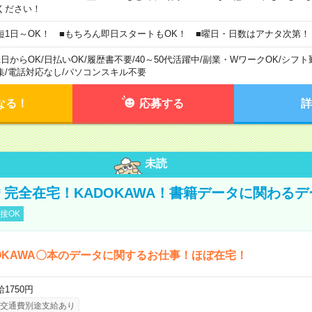
ください！
短1日～OK！ ■もちろん即日スタートもOK！ ■曜日・日数はアナタ次第！
1日からOK
/
日払いOK
/
履歴書不要
/
40～50代活躍中
/
副業・WワークOK
/
シフト
集
/
電話対応なし
/
パソコンスキル不要
なる！
応募する
詳
未読
円＊完全在宅！KADOKAWA！書籍データに関わる
接OK
OKAWA〇本のデータに関するお仕事！ほぼ在宅！
1750円
交通費別途支給あり