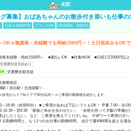
未読
グ募集】おばあちゃんのお散歩付き添いも仕事の
K
社会人未経験OK
ブランクOK
WEB登録・面接OK
～OK≫無資格・未経験でも時給1500円～！土日祝休みもOK
資格未経験：時給1500円～ ■週払いOK ■扶養内OK ■日収1万2000円以上
交通費別途支給あり
交通費全額支給
通費
京都豊島区
鴨駅
/
目白駅
/
北池袋駅
/
…
≪自宅からドアtoドアで30分以内！≫ご希望の勤務地を紹介します。
00～18:00（休憩60分） ■ご希望があれば下記シフトもOK！ 早番 7:00～16:00 遅
勤 16:30～翌9:30 「家族と休みを合わせたい」 「余裕を持って夕飯の準備
業はしたくない」 など、ご希望を教えてくださいね。 ※Wワーク希望の方へ
する勤務時間と、もう1つのお仕事の勤務時間。 合計で週40時間を超える場