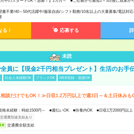
8月中のスタートOK！急募！】2カ月～ ■ご応募から最短2～3日後に就業が
歴書不要
/
40～50代活躍中
/
服装自由
/
シフト勤務
/
10名以上の大量募集
/
電話対応
要
なる！
応募する
詳
未読
全員に【現金2千円相当プレゼント】生活のお手
K
社会人未経験OK
ブランクOK
WEB登録・面接OK
相談だけでもOK！≫日収1.2万円以上で週3日～＆土日休みも
資格未経験：時給1500円～ ■週払いOK ■扶養内OK ■日収1万2000円以上
交通費別途支給あり
交通費全額支給
通費