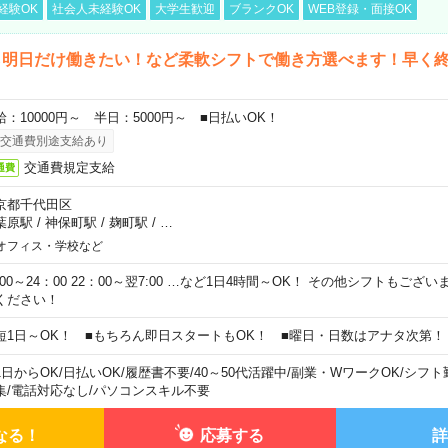
経験OK
社会人未経験OK
大学生歓迎
ブランクOK
WEB登録・面接OK
ら明日だけ働きたい！など柔軟シフトで働き方選べます！早く
給：10000円～ 半日：5000円～ ■日払いOK！
交通費別途支給あり
交通費規定支給
通費
京都千代田区
葉原駅
/
神保町駅
/
麹町駅
/
…
オフィス・学校など
0:00～24：00 22：00～翌7:00 …など1日4時間～OK！ その他シフトもござ
ください！
短1日～OK！ ■もちろん即日スタートもOK！ ■曜日・日数はアナタ次第！
1日からOK
/
日払いOK
/
履歴書不要
/
40～50代活躍中
/
副業・WワークOK
/
シフト
集
/
電話対応なし
/
パソコンスキル不要
なる！
応募する
詳