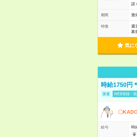
談
激
期間
週
特徴
募
気に
時給1750
派遣
WEB登録・面
〇KAD
時給
給与