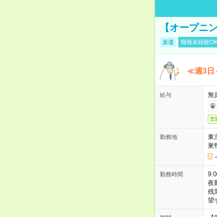
【オープニン
派遣
職種未経験O
≪週3日
無
給与
交
東
勤務地
巣
9:
勤務時間
夜
残
望