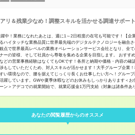
アリ＆残業少なめ！調整スキルを活かせる調達サポー
代活躍中！業務になれたあとは、週に1～2日程度の在宅も可能です！【企
るハイタッチな業務品質に世界最先端のデジタルテクノロジーを融合さ
観点で世界最高レベルの業務オペレーションサービス会社となり、全て
ナーの皆様、そして社員から尊敬を集める企業を目指します。 おすす
などの営業事務経験はなくてもOKです！各所と納期や価格・内容の確
渉もしていただくため、対人スキルが活かせます！大手グループ企業！
すい環境なので、腰を据えてじっくり長くお仕事したい方へ！グループ
活躍しています。GWや夏季休暇などのお休みもしっかりあります＜お
ーン＞アデコでの就業開始で、就業応援金1万円支給（対象は諸条件あ
あなたの閲覧履歴からのオススメ