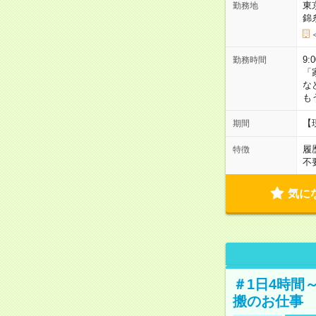
東
勤務地
錦
9:
勤務時間
「
な
も
【
期間
履
特徴
不
気に
＃1日4時間
搬のお仕事