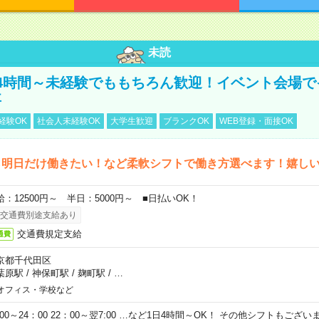
未読
4時間～未経験でももちろん歓迎！イベント会場で
事
経験OK
社会人未経験OK
大学生歓迎
ブランクOK
WEB登録・面接OK
ら明日だけ働きたい！など柔軟シフトで働き方選べます！嬉し
給：12500円～ 半日：5000円～ ■日払いOK！
交通費別途支給あり
交通費規定支給
通費
京都千代田区
葉原駅
/
神保町駅
/
麹町駅
/
…
オフィス・学校など
0:00～24：00 22：00～翌7:00 …など1日4時間～OK！ その他シフトもござ