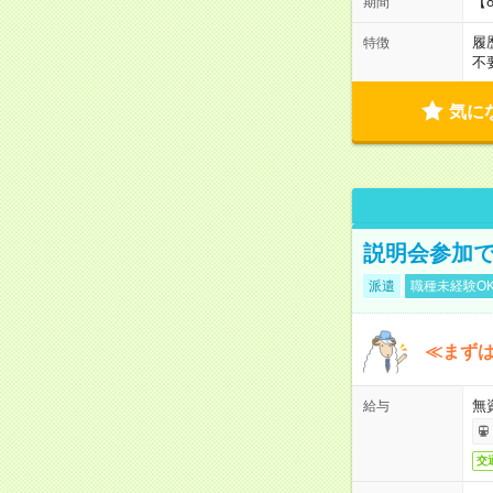
【
期間
履
特徴
不
気に
説明会参加で
派遣
職種未経験O
≪まずは
無
給与
交