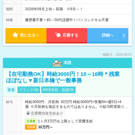
2026年09月上旬～長期 ※9月～！
期間
履歴書不要
/
40～50代活躍中
/
パソコンスキル不要
特徴
気になる！
応募する
詳細へ
掲載日：2026.08.07
未読
【在宅勤務OK】時給3000円！10～16時＊残業
ほぼなし▼新日本橋で一般事務
派遣
ブランクOK
WEB登録・面接OK
時給3000円 月収例 30万円 時給3000円×実働5h×週5日×4
給与
週 ※月収例を保証するものではありません。※給与即受取りサ
ービス利用可（利用条件有）
交通費別途支給あり
1ヶ月3万円を上限として実費支給
交通費
30万円～
月収例