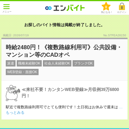
0
メニュー
気になる！
ログイン
お探しのバイト情報は掲載が終了しました。
掲載日 :2026
/
07
/
19
No.STFEA28150
時給2480円！《複数路線利用可》公共設備・
マンション等のCADオペ
派遣
職種未経験OK
社会人未経験OK
ブランクOK
WEB登録・面接OK
≪来社不要！カンタンWEB登録≫月収例39万6800
円！
駅近で複数路線利用可でとても便利です！土日祝はお休みで週末は
...
もっとみる