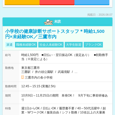
掲載日：2026.08.07
未読
小学校の健康診断サポートスタッフ＊時給1,500
円×未経験OK／三鷹市内
派遣
職種未経験OK
社会人未経験OK
大学生歓迎
ブランクOK
時給1,500円 ■日払い・翌日振込OK（規定あり） ■初勤務手
給与
当（※規定による）
東京都三鷹市
勤務地
三鷹駅
/
井の頭公園駅
/
武蔵境駅
/
…
三鷹市内の各小学校
12:45～15:15 (実働2.5h)
勤務時間
10月9日～11月25日の期間 単発OK！ 9月下旬に事前研修あ
期間
り
週1日からOK
/
日払いOK
/
履歴書不要
/
40～50代活躍中
/
副
特徴
業・WワークOK
/
服装自由
/
シフト勤務
/
10名以上の大量募