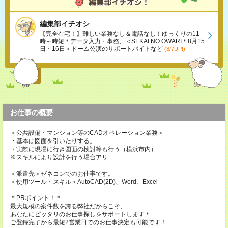
編集部イチオシ
【完全在宅！】難しい業務なし＆電話なし！ゆっくりの11
時～時短＊データ入力・事務、＜SEKAI NO OWARI＊8月15
日・16日＞ドーム公演のサポートバイトなど
(8/7UP!)
お仕事の概要
＜公共設備・マンション等のCADオペレーション業務＞
・基本は図面を引いたりする。
・実際に現場に行き図面の検討等も行う（横浜市内）
※スキルにより設計を行う場合アリ
＜派遣先＞ゼネコンでのお仕事です。
＜使用ツール・スキル＞AutoCAD(2D)、Word、Excel
＊PRポイント！＊
最大規模の案件数を誇る弊社だからこそ、
あなたにピッタリのお仕事探しをサポートします＊
ご登録完了から最短2営業日でのお仕事決定も可能です！