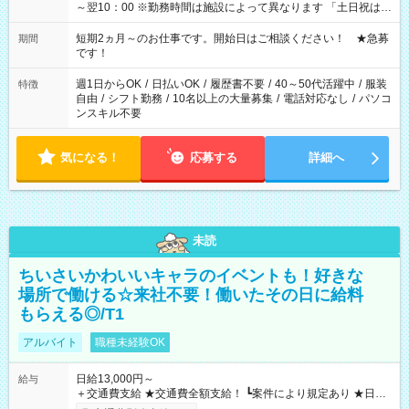
～翌10：00 ※勤務時間は施設によって異なります 「土日祝は休
みたい」 「しっかり稼ぎたい」 「もう少し遅い時間から始めた
い」など ご希望にあったお仕事をご案内いたします。 ※未経験
短期2ヵ月～のお仕事です。開始日はご相談ください！ ★急募
期間
の方の場合は1～2ヶ月間は日中での仕事を経験いただき、 お
です！
仕事に慣れてからの夜勤になります。 ★家庭の都合でお休みが
必要な場合も遠慮なくご相談ください。
週1日からOK
/
日払いOK
/
履歴書不要
/
40～50代活躍中
/
服装
特徴
自由
/
シフト勤務
/
10名以上の大量募集
/
電話対応なし
/
パソコ
ンスキル不要
気になる！
応募する
詳細へ
未読
ちいさいかわいいキャラのイベントも！好きな
場所で働ける☆来社不要！働いたその日に給料
もらえる◎/T1
アルバイト
職種未経験OK
日給13,000円～
給与
＋交通費支給 ★交通費全額支給！ ┗案件により規定あり ★日払
いOK！（規定あり） ┗働いたその日に現金GET♪ お仕事後はコ