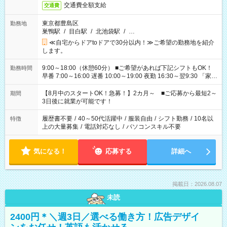
交通費全額支給
交通費
東京都豊島区
勤務地
巣鴨駅
/
目白駅
/
北池袋駅
/
…
≪自宅からドアtoドアで30分以内！≫ご希望の勤務地を紹介
します。
9:00～18:00（休憩60分） ■ご希望があれば下記シフトもOK！
勤務時間
早番 7:00～16:00 遅番 10:00～19:00 夜勤 16:30～翌9:30 「家族
と休みを合わせたい」 「余裕を持って夕飯の準備がしたい」
「できれば残業はしたくない」 など、ご希望を教えてください
【8月中のスタートOK！急募！】2カ月～ ■ご応募から最短2～
期間
ね。 ※Wワーク希望の方へ 今ご覧のお仕事で希望する勤務時間
3日後に就業が可能です！
と、もう1つのお仕事の勤務時間。 合計で週40時間を超える場
合は応募できません。
履歴書不要
/
40～50代活躍中
/
服装自由
/
シフト勤務
/
10名以
特徴
上の大量募集
/
電話対応なし
/
パソコンスキル不要
気になる！
応募する
詳細へ
掲載日：2026.08.07
未読
2400円＊＼週3日／選べる働き方！広告デザイ