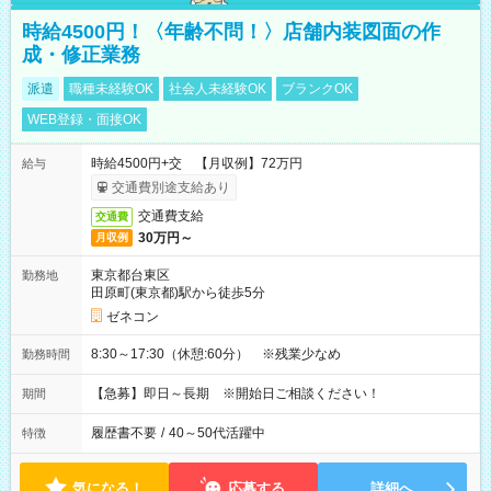
時給4500円！〈年齢不問！〉店舗内装図面の作
成・修正業務
派遣
職種未経験OK
社会人未経験OK
ブランクOK
WEB登録・面接OK
時給4500円+交 【月収例】72万円
給与
交通費別途支給あり
交通費支給
交通費
30万円～
月収例
東京都台東区
勤務地
田原町(東京都)駅から徒歩5分
ゼネコン
8:30～17:30（休憩:60分） ※残業少なめ
勤務時間
【急募】即日～長期 ※開始日ご相談ください！
期間
履歴書不要
/
40～50代活躍中
特徴
気になる！
応募する
詳細へ