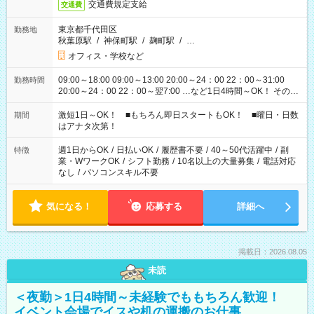
交通費規定支給
交通費
東京都千代田区
勤務地
秋葉原駅
/
神保町駅
/
麹町駅
/
…
オフィス・学校など
09:00～18:00 09:00～13:00 20:00～24：00 22：00～31:00
勤務時間
20:00～24：00 22：00～翌7:00 …など1日4時間～OK！ その他
シフトもございます！ お気軽にご相談ください！
激短1日～OK！ ■もちろん即日スタートもOK！ ■曜日・日数
期間
はアナタ次第！
週1日からOK
/
日払いOK
/
履歴書不要
/
40～50代活躍中
/
副
特徴
業・WワークOK
/
シフト勤務
/
10名以上の大量募集
/
電話対応
なし
/
パソコンスキル不要
気になる！
応募する
詳細へ
掲載日：2026.08.05
未読
＜夜勤＞1日4時間～未経験でももちろん歓迎！
イベント会場でイスや机の運搬のお仕事