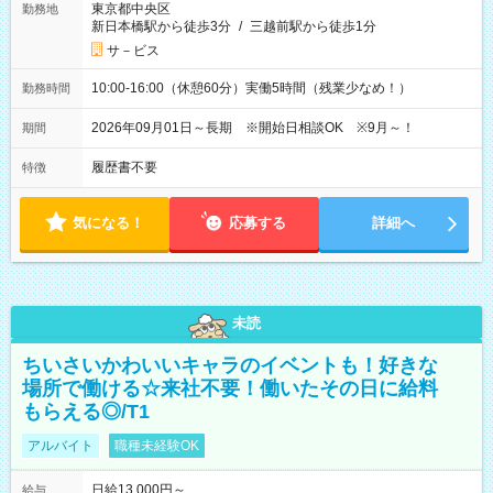
東京都中央区
勤務地
新日本橋駅から徒歩3分
/
三越前駅から徒歩1分
サ－ビス
10:00-16:00（休憩60分）実働5時間（残業少なめ！）
勤務時間
2026年09月01日～長期 ※開始日相談OK ※9月～！
期間
履歴書不要
特徴
気になる！
応募する
詳細へ
未読
ちいさいかわいいキャラのイベントも！好きな
場所で働ける☆来社不要！働いたその日に給料
もらえる◎/T1
アルバイト
職種未経験OK
日給13,000円～
給与