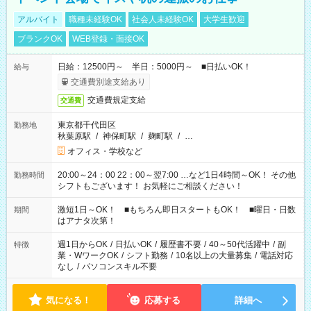
アルバイト
職種未経験OK
社会人未経験OK
大学生歓迎
ブランクOK
WEB登録・面接OK
日給：12500円～ 半日：5000円～ ■日払いOK！
給与
交通費別途支給あり
交通費規定支給
交通費
東京都千代田区
勤務地
秋葉原駅
/
神保町駅
/
麹町駅
/
…
オフィス・学校など
20:00～24：00 22：00～翌7:00 …など1日4時間～OK！ その他
勤務時間
シフトもございます！ お気軽にご相談ください！
激短1日～OK！ ■もちろん即日スタートもOK！ ■曜日・日数
期間
はアナタ次第！
週1日からOK
/
日払いOK
/
履歴書不要
/
40～50代活躍中
/
副
特徴
業・WワークOK
/
シフト勤務
/
10名以上の大量募集
/
電話対応
なし
/
パソコンスキル不要
気になる！
応募する
詳細へ