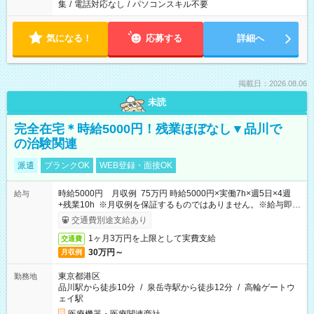
集
/
電話対応なし
/
パソコンスキル不要
気になる！
応募する
詳細へ
掲載日：2026.08.06
未読
完全在宅＊時給5000円！残業ほぼなし▼品川で
の治験関連
派遣
ブランクOK
WEB登録・面接OK
時給5000円 月収例 75万円 時給5000円×実働7h×週5日×4週
給与
+残業10h ※月収例を保証するものではありません。※給与即受
取りサービス利用可（利用条件有）
交通費別途支給あり
1ヶ月3万円を上限として実費支給
交通費
30万円～
月収例
東京都港区
勤務地
品川駅から徒歩10分
/
泉岳寺駅から徒歩12分
/
高輪ゲートウ
ェイ駅