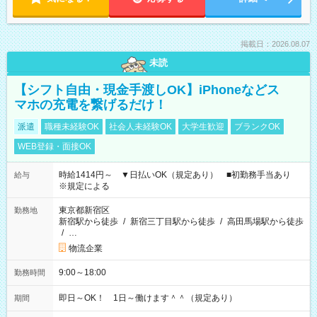
掲載日：2026.08.07
未読
【シフト自由・現金手渡しOK】iPhoneなどス
マホの充電を繋げるだけ！
派遣
職種未経験OK
社会人未経験OK
大学生歓迎
ブランクOK
WEB登録・面接OK
時給1414円～ ▼日払いOK（規定あり） ■初勤務手当あり
給与
※規定による
東京都新宿区
勤務地
新宿駅から徒歩
/
新宿三丁目駅から徒歩
/
高田馬場駅から徒歩
/
…
物流企業
9:00～18:00
勤務時間
即日～OK！ 1日～働けます＾＾（規定あり）
期間