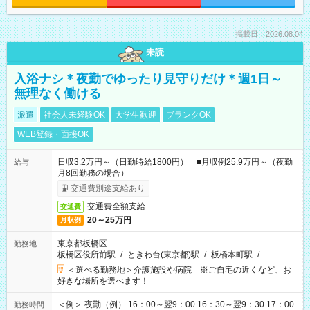
掲載日：2026.08.04
未読
入浴ナシ＊夜勤でゆったり見守りだけ＊週1日～
無理なく働ける
派遣
社会人未経験OK
大学生歓迎
ブランクOK
WEB登録・面接OK
日収3.2万円～（日勤時給1800円） ■月収例25.9万円～（夜勤
給与
月8回勤務の場合）
交通費別途支給あり
交通費全額支給
交通費
20～25万円
月収例
東京都板橋区
勤務地
板橋区役所前駅
/
ときわ台(東京都)駅
/
板橋本町駅
/
…
＜選べる勤務地＞介護施設や病院 ※ご自宅の近くなど、お
好きな場所を選べます！
＜例＞ 夜勤（例） 16：00～翌9：00 16：30～翌9：30 17：00
勤務時間