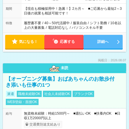
い」 「余裕を持って夕飯の準備がしたい」 「できれば残業はし
たくない」 など、ご希望を教えてくださいね。 ※Wワーク希望
【現在も積極採用中！急募！】2カ月～ ■ご応募から最短2～3
期間
の方へ 今ご覧のお仕事で希望する勤務時間と、もう1つのお仕事
日後の就業も相談可能です！
の勤務時間。 合計で週40時間を超える場合は応募できません。
履歴書不要
/
40～50代活躍中
/
服装自由
/
シフト勤務
/
10名以
特徴
上の大量募集
/
電話対応なし
/
パソコンスキル不要
気になる！
応募する
詳細へ
掲載日：2026.08.07
未読
【オープニング募集】おばあちゃんのお散歩付
き添いも仕事の1つ
派遣
職種未経験OK
社会人未経験OK
ブランクOK
WEB登録・面接OK
無資格未経験：時給1500円～ ■週払いOK ■扶養内OK ■日
給与
収1万2000円以上
交通費別途支給あり