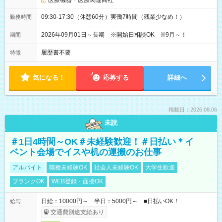
医療機器・医療関連商社
09:30-17:30（休憩60分）実働7時間（残業少なめ！）
勤務時間
2026年09月01日～長期 ※開始日相談OK ※9月～！
期間
履歴書不要
特徴
気になる！
応募する
詳細へ
掲載日：2026.08.06
未読
＃1日4時間～OK＃未経験歓迎！＃日払い＊イ
ベント会場でイスや机の運搬のお仕事
アルバイト
職種未経験OK
社会人未経験OK
大学生歓迎
ブランクOK
WEB登録・面接OK
日給：10000円～ 半日：5000円～ ■日払いOK！
給与
交通費別途支給あり