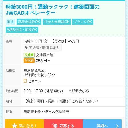
時給3000円！通勤ラクラク！建築図面の
JWCADオペレーター
派遣
職種未経験OK
社会人未経験OK
ブランクOK
WEB登録・面接OK
時給3000円+交 【月収例】45万円
給与
交通費別途支給あり
交通費支給
交通費
30万円～
月収例
東京都台東区
勤務地
上野駅から徒歩10分
ゼネコン
9:00～17:30（休憩:60分） ※残業少なめ
勤務時間
【急募】即日～長期 ※開始日ご相談ください！
期間
履歴書不要
/
40～50代活躍中
特徴
気になる！
応募する
詳細へ