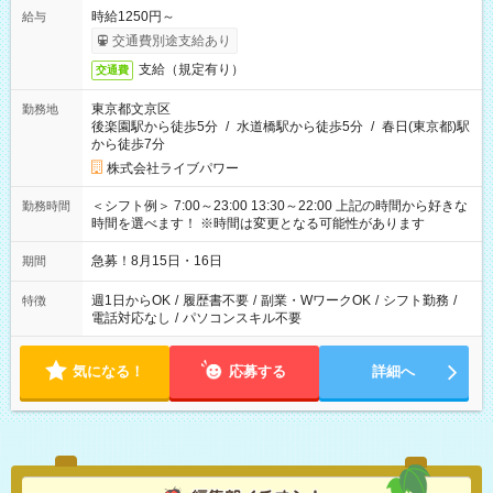
時給1250円～
給与
交通費別途支給あり
支給（規定有り）
交通費
東京都文京区
勤務地
後楽園駅から徒歩5分
/
水道橋駅から徒歩5分
/
春日(東京都)駅
から徒歩7分
株式会社ライブパワー
＜シフト例＞ 7:00～23:00 13:30～22:00 上記の時間から好きな
勤務時間
時間を選べます！ ※時間は変更となる可能性があります
急募！8月15日・16日
期間
週1日からOK
/
履歴書不要
/
副業・WワークOK
/
シフト勤務
/
特徴
電話対応なし
/
パソコンスキル不要
気になる！
応募する
詳細へ