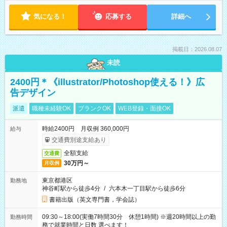
気になる！
応募する
詳細へ
掲載日：2026.08.07
未読
2400円＊《illustrator/Photoshop使える！》広
告デザイン
派遣
職種未経験OK
ブランクOK
WEB登録・面接OK
時給2400円 月収例 360,000円
給与
交通費別途支給あり
全額支給
交通費
30万円～
月収例
東京都港区
勤務地
神谷町駅から徒歩4分
/
六本木一丁目駅から徒歩6分
書籍出版（英文専門書，学会誌）
09:30～18:00(実働7時間30分 休憩1時間) ※週20時間以上の勤
勤務時間
務で就業時間と日数 選べます！