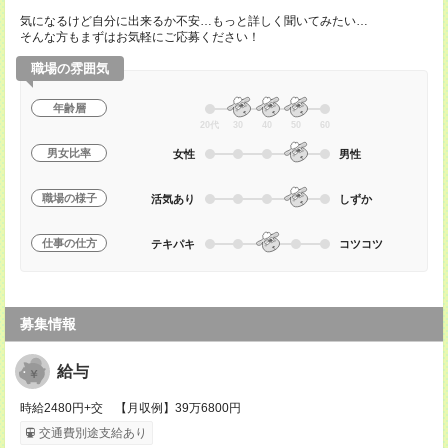
気になるけど自分に出来るか不安…もっと詳しく聞いてみたい…
そんな方もまずはお気軽にご応募ください！
職場の雰囲気
年齢層
20代
30
40
50
60
男女比率
女性
男性
職場の様子
活気あり
しずか
仕事の仕方
テキパキ
コツコツ
募集情報
給与
時給2480円+交 【月収例】39万6800円
交通費別途支給あり