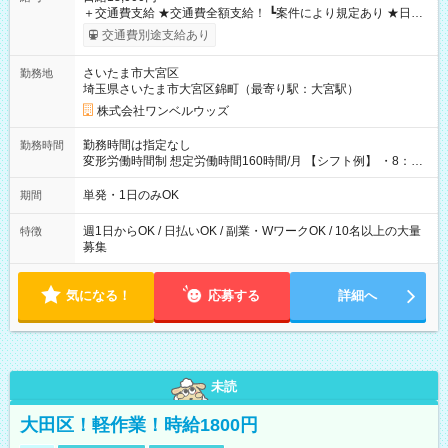
＋交通費支給 ★交通費全額支給！ ┗案件により規定あり ★日払
いOK！（規定あり） ┗働いたその日に現金GET♪ お仕事後はコ
交通費別途支給あり
ンビニATMから 日払い分を引き落とせます！ 【試用期間】試
用期間なし
さいたま市大宮区
勤務地
埼玉県さいたま市大宮区錦町（最寄り駅：大宮駅）
株式会社ワンベルウッズ
勤務時間は指定なし
勤務時間
変形労働時間制 想定労働時間160時間/月 【シフト例】 ・8：00
～21：00
単発・1日のみOK
期間
週1日からOK / 日払いOK / 副業・WワークOK / 10名以上の大量
特徴
募集
気になる！
応募する
詳細へ
未読
大田区！軽作業！時給1800円