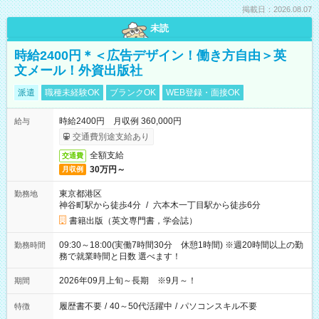
掲載日：2026.08.07
未読
時給2400円＊＜広告デザイン！働き方自由＞英
文メール！外資出版社
派遣
職種未経験OK
ブランクOK
WEB登録・面接OK
時給2400円 月収例 360,000円
給与
交通費別途支給あり
全額支給
交通費
30万円～
月収例
東京都港区
勤務地
神谷町駅から徒歩4分
/
六本木一丁目駅から徒歩6分
書籍出版（英文専門書，学会誌）
09:30～18:00(実働7時間30分 休憩1時間) ※週20時間以上の勤
勤務時間
務で就業時間と日数 選べます！
2026年09月上旬～長期 ※9月～！
期間
履歴書不要
/
40～50代活躍中
/
パソコンスキル不要
特徴