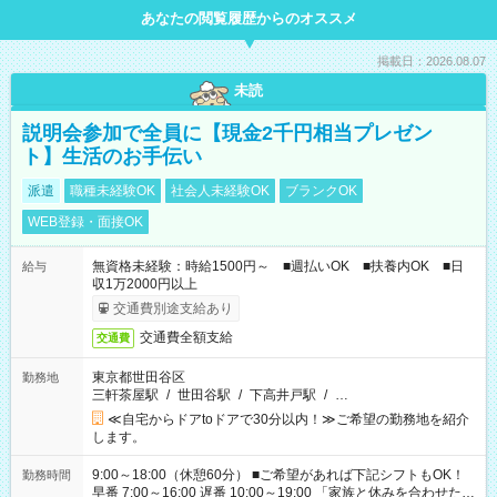
あなたの閲覧履歴からのオススメ
掲載日：2026.08.07
未読
説明会参加で全員に【現金2千円相当プレゼン
ト】生活のお手伝い
派遣
職種未経験OK
社会人未経験OK
ブランクOK
WEB登録・面接OK
無資格未経験：時給1500円～ ■週払いOK ■扶養内OK ■日
給与
収1万2000円以上
交通費別途支給あり
交通費全額支給
交通費
東京都世田谷区
勤務地
三軒茶屋駅
/
世田谷駅
/
下高井戸駅
/
…
≪自宅からドアtoドアで30分以内！≫ご希望の勤務地を紹介
します。
9:00～18:00（休憩60分） ■ご希望があれば下記シフトもOK！
勤務時間
早番 7:00～16:00 遅番 10:00～19:00 「家族と休みを合わせた