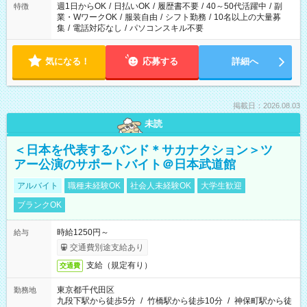
週1日からOK
/
日払いOK
/
履歴書不要
/
40～50代活躍中
/
副
特徴
業・WワークOK
/
服装自由
/
シフト勤務
/
10名以上の大量募
集
/
電話対応なし
/
パソコンスキル不要
気になる！
応募する
詳細へ
掲載日：2026.08.03
未読
＜日本を代表するバンド＊サカナクション＞ツ
アー公演のサポートバイト＠日本武道館
アルバイト
職種未経験OK
社会人未経験OK
大学生歓迎
ブランクOK
時給1250円～
給与
交通費別途支給あり
支給（規定有り）
交通費
東京都千代田区
勤務地
九段下駅から徒歩5分
/
竹橋駅から徒歩10分
/
神保町駅から徒