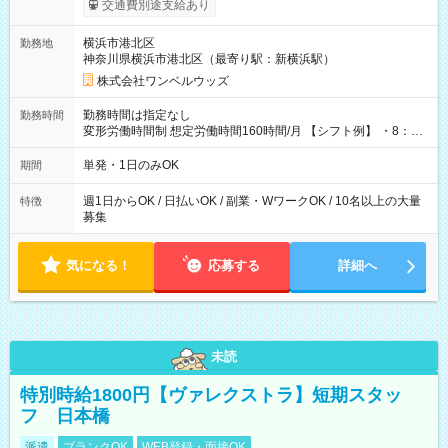
交通費別途支給あり
ンビニATMから 日払い分を引き落とせます！ 【試用期間】試
用期間なし
横浜市港北区
勤務地
神奈川県横浜市港北区（最寄り駅：新横浜駅）
株式会社ワンベルウッズ
勤務時間は指定なし
勤務時間
変形労働時間制 想定労働時間160時間/月 【シフト例】 ・8：00
～21：00
単発・1日のみOK
期間
週1日からOK / 日払いOK / 副業・WワークOK / 10名以上の大量
特徴
募集
気になる！
応募する
詳細へ
未読
特別時給1800円【ヴァレクストラ】短期スタッ
フ 日本橋
派遣
ブランクOK
WEB登録・面接OK