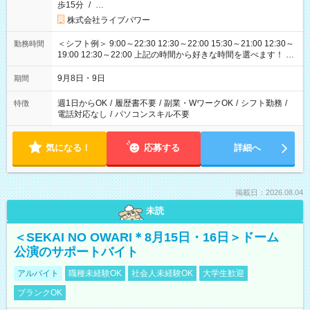
歩15分
/
…
株式会社ライブパワー
＜シフト例＞ 9:00～22:30 12:30～22:00 15:30～21:00 12:30～
勤務時間
19:00 12:30～22:00 上記の時間から好きな時間を選べます！ ※
時間は変更となる可能性があります
9月8日・9日
期間
週1日からOK
/
履歴書不要
/
副業・WワークOK
/
シフト勤務
/
特徴
電話対応なし
/
パソコンスキル不要
気になる！
応募する
詳細へ
掲載日：2026.08.04
未読
＜SEKAI NO OWARI＊8月15日・16日＞ドーム
公演のサポートバイト
アルバイト
職種未経験OK
社会人未経験OK
大学生歓迎
ブランクOK