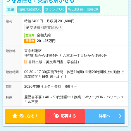
ンをお任せ！英語も活かせる
派遣
職種未経験OK
ブランクOK
WEB登録・面接OK
時給2400円 月収例 201,600円
給与
交通費別途支給あり
全額支給
交通費
20～25万円
月収例
東京都港区
勤務地
神谷町駅から徒歩4分
/
六本木一丁目駅から徒歩6分
書籍出版（英文専門書，学会誌）
09:30～17:30(実働7時間 休憩1時間) ※週20時間以上の勤務で
勤務時間
就業時間と日数 選べます！
2026年09月上旬～長期 ※9月～！
期間
履歴書不要
/
40～50代活躍中
/
副業・WワークOK
/
パソコンス
特徴
キル不要
気になる！
応募する
詳細へ