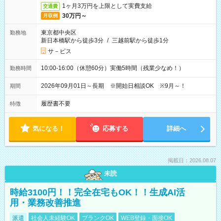
1ヶ月3万円を上限として実費支給
交通費
30万円～
月収例
東京都中央区
勤務地
新日本橋駅から徒歩3分
/
三越前駅から徒歩1分
サ－ビス
10:00-16:00（休憩60分）実働5時間（残業少なめ！）
勤務時間
2026年09月01日～長期 ※開始日相談OK ※9月～！
期間
履歴書不要
特徴
気になる！
応募する
詳細へ
掲載日：2026.08.07
未読
時給3100円！！完全在宅もOK！！生成AI活
用・業務改善推進
派遣
社会人未経験OK
ブランクOK
WEB登録・面接OK