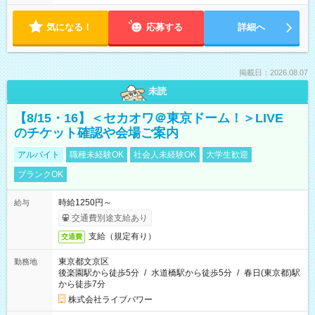
気になる！
応募する
詳細へ
掲載日：2026.08.07
未読
【8/15・16】＜セカオワ＠東京ドーム！＞LIVE
のチケット確認や会場ご案内
アルバイト
職種未経験OK
社会人未経験OK
大学生歓迎
ブランクOK
時給1250円～
給与
交通費別途支給あり
支給（規定有り）
交通費
東京都文京区
勤務地
後楽園駅から徒歩5分
/
水道橋駅から徒歩5分
/
春日(東京都)駅
から徒歩7分
株式会社ライブパワー