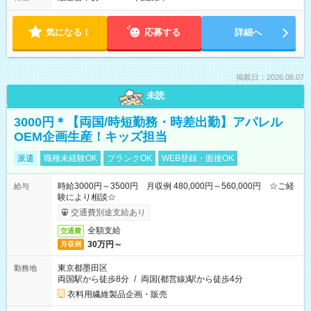
気になる！
応募する
詳細へ
掲載日：2026.08.07
未読
3000円＊【両国/時短勤務・時差出勤】アパレル
OEM企画生産！キッズ担当
派遣
職種未経験OK
ブランクOK
WEB登録・面接OK
時給3000円～3500円 月収例 480,000円～560,000円 ☆ご経
給与
験により相談☆
交通費別途支給あり
全額支給
交通費
30万円～
月収例
東京都墨田区
勤務地
両国駅から徒歩8分
/
両国(都営線)駅から徒歩4分
衣料用繊維製品企画・販売