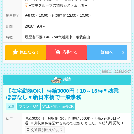
●大手グループの情報システム会社●
★9:00～18:00（休憩時間 12:00～13:00）
勤務時間
2026年9月～
期間
履歴書不要
/
40～50代活躍中
/
服装自由
特徴
気になる！
応募する
詳細へ
掲載日：2026.08.07
未読
【在宅勤務OK】時給3000円！10～16時＊残業
ほぼなし▼新日本橋で一般事務
派遣
ブランクOK
WEB登録・面接OK
時給3000円 月収例 30万円 時給3000円×実働5h×週5日×4
給与
週 ※月収例を保証するものではありません。※給与即受取りサ
ービス利用可（利用条件有）
交通費別途支給あり