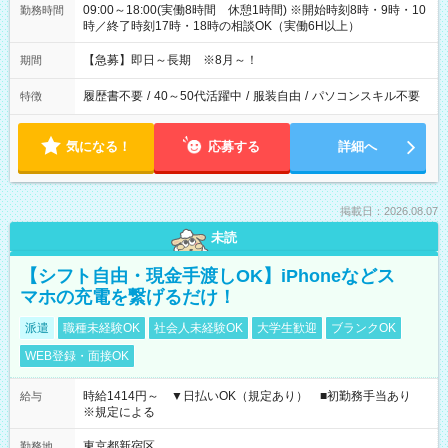
09:00～18:00(実働8時間 休憩1時間) ※開始時刻8時・9時・10
勤務時間
時／終了時刻17時・18時の相談OK（実働6H以上）
【急募】即日～長期 ※8月～！
期間
履歴書不要
/
40～50代活躍中
/
服装自由
/
パソコンスキル不要
特徴
気になる！
応募する
詳細へ
掲載日：2026.08.07
未読
【シフト自由・現金手渡しOK】iPhoneなどス
マホの充電を繋げるだけ！
派遣
職種未経験OK
社会人未経験OK
大学生歓迎
ブランクOK
WEB登録・面接OK
時給1414円～ ▼日払いOK（規定あり） ■初勤務手当あり
給与
※規定による
東京都新宿区
勤務地