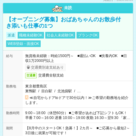
未読
【オープニング募集】おばあちゃんのお散歩付
き添いも仕事の1つ
派遣
職種未経験OK
社会人未経験OK
ブランクOK
WEB登録・面接OK
無資格未経験：時給1500円～ ■週払いOK ■扶養内OK ■日
給与
収1万2000円以上
交通費別途支給あり
交通費全額支給
交通費
東京都豊島区
勤務地
巣鴨駅
/
目白駅
/
北池袋駅
/
…
≪自宅からドアtoドアで30分以内！≫ご希望の勤務地を紹介
します。
9:00～18:00（休憩60分） ■ご希望があれば下記シフトもOK！
勤務時間
早番 7:00～16:00 遅番 10:00～19:00 夜勤 16:30～翌9:30 「家族
と休みを合わせたい」 「余裕を持って夕飯の準備がしたい」
「できれば残業はしたくない」 など、ご希望を教えてください
【8月中のスタートOK！急募！】2カ月～ ■ご応募から最短2～
期間
ね。 ※Wワーク希望の方へ 今ご覧のお仕事で希望する勤務時間
3日後に就業が可能です！