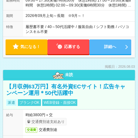
09:00～17:30(実働7時間30分 休憩1時間) 17:00～26:00(実働8
勤務時間
時間 休憩1時間) 02:00～09:30(実働6時間30分 休憩1時間) ※
日勤は就業時間1/夜勤は就業時間2.3を連続で行って頂きます
2026年09月上旬～長期 ※9月～！
期間
履歴書不要
/
40～50代活躍中
/
服装自由
/
シフト勤務
/
パソコ
特徴
ンスキル不要
気になる！
応募する
詳細へ
掲載日：2026.08.03
未読
【月収例63万円】有名外資ECサイト！広告キャ
ンペーン運用＊50代活躍中
派遣
ブランクOK
WEB登録・面接OK
時給3800円＋交
給与
交通費別途支給あり
交通費別途
交通費