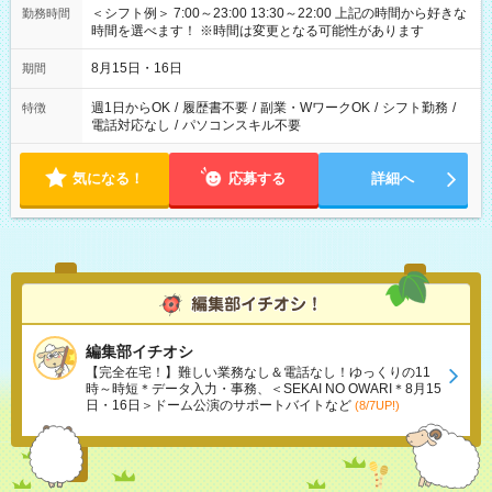
＜シフト例＞ 7:00～23:00 13:30～22:00 上記の時間から好きな
勤務時間
時間を選べます！ ※時間は変更となる可能性があります
8月15日・16日
期間
週1日からOK
/
履歴書不要
/
副業・WワークOK
/
シフト勤務
/
特徴
電話対応なし
/
パソコンスキル不要
気になる！
応募する
詳細へ
編集部イチオシ
【完全在宅！】難しい業務なし＆電話なし！ゆっくりの11
時～時短＊データ入力・事務、＜SEKAI NO OWARI＊8月15
日・16日＞ドーム公演のサポートバイトなど
(8/7UP!)