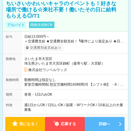
ちいさいかわいいキャラのイベントも！好きな
場所で働ける☆来社不要！働いたその日に給料
もらえる◎/T1
アルバイト
職種未経験OK
日給13,000円～
給与
＋交通費支給 ★交通費全額支給！ ┗案件により規定あり ★日払
いOK！（規定あり） ┗働いたその日に現金GET♪ お仕事後はコ
交通費別途支給あり
ンビニATMから 日払い分を引き落とせます！ 【試用期間】試
用期間なし
さいたま市大宮区
勤務地
埼玉県さいたま市大宮区錦町（最寄り駅：大宮駅）
株式会社ワンベルウッズ
勤務時間は指定なし
勤務時間
変形労働時間制 想定労働時間160時間/月 【シフト例】 ・8：00
～21：00
単発・1日のみOK
期間
週1日からOK / 日払いOK / 副業・WワークOK / 10名以上の大量
特徴
募集
気になる！
応募する
詳細へ