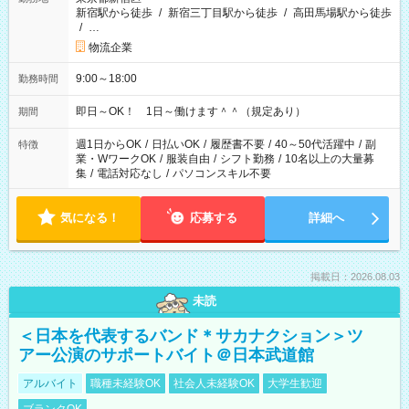
新宿駅から徒歩
/
新宿三丁目駅から徒歩
/
高田馬場駅から徒歩
/
…
物流企業
9:00～18:00
勤務時間
即日～OK！ 1日～働けます＾＾（規定あり）
期間
週1日からOK
/
日払いOK
/
履歴書不要
/
40～50代活躍中
/
副
特徴
業・WワークOK
/
服装自由
/
シフト勤務
/
10名以上の大量募
集
/
電話対応なし
/
パソコンスキル不要
気になる！
応募する
詳細へ
掲載日：2026.08.03
未読
＜日本を代表するバンド＊サカナクション＞ツ
アー公演のサポートバイト＠日本武道館
アルバイト
職種未経験OK
社会人未経験OK
大学生歓迎