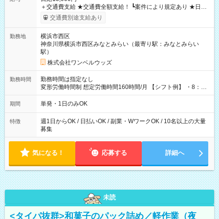
＋交通費支給 ★交通費全額支給！ ┗案件により規定あり ★日払
いOK！（規定あり） ┗働いたその日に現金GET♪ お仕事後はコ
交通費別途支給あり
ンビニATMから 日払い分を引き落とせます！ 【試用期間】試
用期間なし
横浜市西区
勤務地
神奈川県横浜市西区みなとみらい（最寄り駅：みなとみらい
駅）
株式会社ワンベルウッズ
勤務時間は指定なし
勤務時間
変形労働時間制 想定労働時間160時間/月 【シフト例】 ・8：00
～21：00
単発・1日のみOK
期間
週1日からOK / 日払いOK / 副業・WワークOK / 10名以上の大量
特徴
募集
気になる！
応募する
詳細へ
未読
<タイパ抜群>和菓子のパック詰め／軽作業（夜