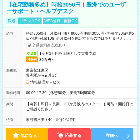
【在宅勤務多め】時給3050円！豊洲でのユーザ
ーサポート・ヘルプデスク
派遣
ブランクOK
WEB登録・面接OK
時給3050円 月収例 48万8000円 時給3050円×実働7h30m×週5
給与
日×4週+残業10h ※月収例を保証するものではありません。※給
与即受取りサービス利用可（利用条件有）
交通費別途支給あり
1ヶ月3万円を上限として実費支給
交通費
30万円～
月収例
東京都江東区
勤務地
豊洲駅から徒歩2分
情報処理サ－ビス
09:00-17:30（休憩60分）実働7時間30分
勤務時間
【急募】即日～長期 ※1か月以内のスタートも可能！開始日は
期間
ご相談ください
履歴書不要
/
40～50代活躍中
特徴
気になる！
応募する
詳細へ