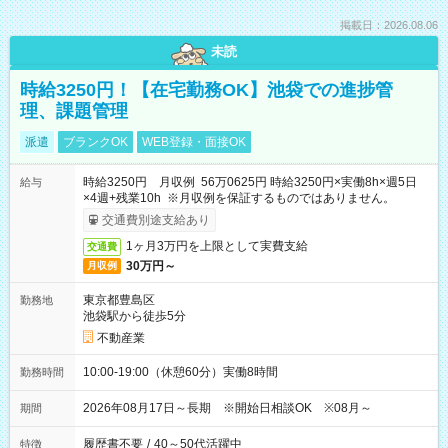
掲載日：2026.08.06
未読
時給3250円！【在宅勤務OK】池袋での進捗管
理、課題管理
派遣
ブランクOK
WEB登録・面接OK
時給3250円 月収例 56万0625円 時給3250円×実働8h×週5日
給与
×4週+残業10h ※月収例を保証するものではありません。
交通費別途支給あり
1ヶ月3万円を上限として実費支給
交通費
30万円～
月収例
東京都豊島区
勤務地
池袋駅から徒歩5分
不動産業
10:00-19:00（休憩60分）実働8時間
勤務時間
2026年08月17日～長期 ※開始日相談OK ※08月～
期間
履歴書不要
/
40～50代活躍中
特徴