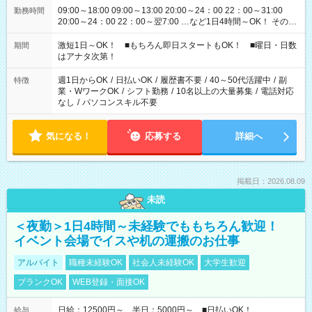
09:00～18:00 09:00～13:00 20:00～24：00 22：00～31:00
勤務時間
20:00～24：00 22：00～翌7:00 …など1日4時間～OK！ その他
シフトもございます！ お気軽にご相談ください！
激短1日～OK！ ■もちろん即日スタートもOK！ ■曜日・日数
期間
はアナタ次第！
週1日からOK
/
日払いOK
/
履歴書不要
/
40～50代活躍中
/
副
特徴
業・WワークOK
/
シフト勤務
/
10名以上の大量募集
/
電話対応
なし
/
パソコンスキル不要
気になる！
応募する
詳細へ
掲載日：2026.08.09
未読
＜夜勤＞1日4時間～未経験でももちろん歓迎！
イベント会場でイスや机の運搬のお仕事
アルバイト
職種未経験OK
社会人未経験OK
大学生歓迎
ブランクOK
WEB登録・面接OK
日給：12500円～ 半日：5000円～ ■日払いOK！
給与