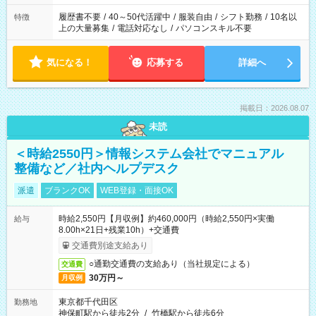
と、もう1つのお仕事の勤務時間。 合計で週40時間を超える場
合は応募できません。
履歴書不要
/
40～50代活躍中
/
服装自由
/
シフト勤務
/
10名以
特徴
上の大量募集
/
電話対応なし
/
パソコンスキル不要
気になる！
応募する
詳細へ
掲載日：2026.08.07
未読
＜時給2550円＞情報システム会社でマニュアル
整備など／社内ヘルプデスク
派遣
ブランクOK
WEB登録・面接OK
時給2,550円【月収例】約460,000円（時給2,550円×実働
給与
8.00h×21日+残業10h）+交通費
交通費別途支給あり
○通勤交通費の支給あり（当社規定による）
交通費
30万円～
月収例
東京都千代田区
勤務地
神保町駅から徒歩2分
/
竹橋駅から徒歩6分