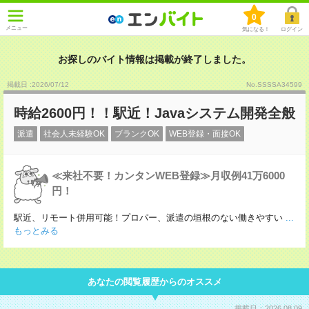
0
メニュー
気になる！
ログイン
お探しのバイト情報は掲載が終了しました。
掲載日 :2026
/
07
/
12
No.SSSSA34599
時給2600円！！駅近！Javaシステム開発全般
派遣
社会人未経験OK
ブランクOK
WEB登録・面接OK
≪来社不要！カンタンWEB登録≫月収例41万6000
円！
駅近、リモート併用可能！プロパー、派遣の垣根のない働きやすい
...
もっとみる
あなたの閲覧履歴からのオススメ
掲載日：2026.08.09