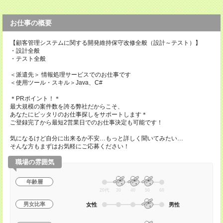
お仕事の概要
【顧客管理システムに関する開発維持保守改修全般（設計～テスト）】
・設計全般
・テスト全般
＜派遣先＞ 情報処理サービスでのお仕事です
＜使用ツール・スキル＞Java、C#
＊PRポイント！＊
最大規模の案件数を誇る弊社だからこそ、
あなたにピッタリのお仕事探しをサポートします＊
ご登録完了から最短2営業日でのお仕事決定も可能です！
気になるけど自分に出来るか不安…もっと詳しく聞いてみたい…
そんな方もまずはお気軽にご応募ください！
職場の雰囲気
年齢層
20代
30
40
50
60
男女比率
女性
男性