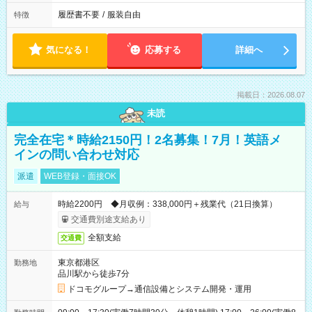
履歴書不要
/
服装自由
特徴
気になる！
応募する
詳細へ
掲載日：2026.08.07
未読
完全在宅＊時給2150円！2名募集！7月！英語メ
インの問い合わせ対応
派遣
WEB登録・面接OK
時給2200円 ◆月収例：338,000円＋残業代（21日換算）
給与
交通費別途支給あり
全額支給
交通費
東京都港区
勤務地
品川駅から徒歩7分
ドコモグループ→通信設備とシステム開発・運用