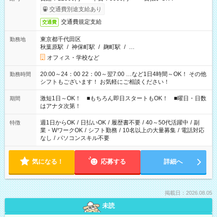
交通費別途支給あり
交通費規定支給
交通費
東京都千代田区
勤務地
秋葉原駅
/
神保町駅
/
麹町駅
/
…
オフィス・学校など
20:00～24：00 22：00～翌7:00 …など1日4時間～OK！ その他
勤務時間
シフトもございます！ お気軽にご相談ください！
激短1日～OK！ ■もちろん即日スタートもOK！ ■曜日・日数
期間
はアナタ次第！
週1日からOK
/
日払いOK
/
履歴書不要
/
40～50代活躍中
/
副
特徴
業・WワークOK
/
シフト勤務
/
10名以上の大量募集
/
電話対応
なし
/
パソコンスキル不要
気になる！
応募する
詳細へ
掲載日：2026.08.05
未読