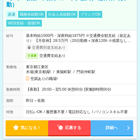
勤）
派遣
職種未経験OK
社会人未経験OK
ブランクOK
WEB登録・面接OK
基本時給1500円・深夜時給1875円 ※交通費全額支給（規定あ
給与
り） 【月収例】28.5万円（20日勤務＋深夜120h ※残業なしの場
合）
交通費別途支給あり
交通費支給あり
交通費
東京都江東区
勤務地
木場(東京都)駅
/
東陽町駅
/
門前仲町駅
空調ありの職場!
【夜勤】 20:00～翌5:00 休憩60分 [実働]8時間00分
勤務時間
即日～長期
期間
日払いOK
/
履歴書不要
/
電話対応なし
/
パソコンスキル不要
特徴
気になる！
応募する
詳細へ