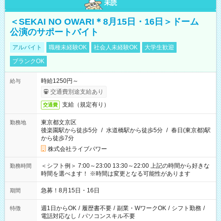
未読
＜SEKAI NO OWARI＊8月15日・16日＞ドーム
公演のサポートバイト
アルバイト
職種未経験OK
社会人未経験OK
大学生歓迎
ブランクOK
時給1250円～
給与
交通費別途支給あり
支給（規定有り）
交通費
東京都文京区
勤務地
後楽園駅から徒歩5分
/
水道橋駅から徒歩5分
/
春日(東京都)駅
から徒歩7分
株式会社ライブパワー
＜シフト例＞ 7:00～23:00 13:30～22:00 上記の時間から好きな
勤務時間
時間を選べます！ ※時間は変更となる可能性があります
急募！8月15日・16日
期間
週1日からOK
/
履歴書不要
/
副業・WワークOK
/
シフト勤務
/
特徴
電話対応なし
/
パソコンスキル不要