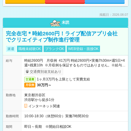
掲載日：2026.08.07
未読
完全在宅＊時給2600円！ライブ配信アプリ会社
でクリエイティブ制作進行管理
派遣
職種未経験OK
ブランクOK
WEB登録・面接OK
時給2600円 月収例 41万円 時給2600円×実働7h30m×週5日×4
給与
週+残業10h ※月収例を保証するものではありません。※給与即
受取りサービス利用可（利用条件有）
交通費別途支給あり
1ヶ月3万円を上限として実費支給
交通費
30万円～
月収例
東京都渋谷区
勤務地
渋谷駅から徒歩1分
インターネット関連
10:00-18:30（休憩60分）実働7時間30分
勤務時間
即日～長期 ※開始日相談OK
期間