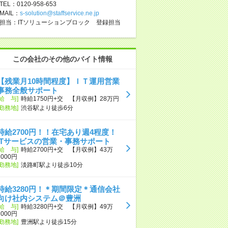
TEL：0120-958-653
MAIL：
s-solution@staffservice.ne.jp
担当：ITソリューションブロック 登録担当
この会社のその他のバイト情報
【残業月10時間程度】ＩＴ運用営業
事務全般サポート
[給 与]
時給1750円+交 【月収例】28万円
[勤務地]
渋谷駅より徒歩6分
時給2700円！！在宅あり週4程度！
ITサービスの営業・事務サポート
[給 与]
時給2700円+交 【月収例】43万
2000円
[勤務地]
淡路町駅より徒歩10分
時給3280円！＊期間限定＊通信会社
向け社内システム＠豊洲
[給 与]
時給3280円+交 【月収例】49万
2000円
[勤務地]
豊洲駅より徒歩15分