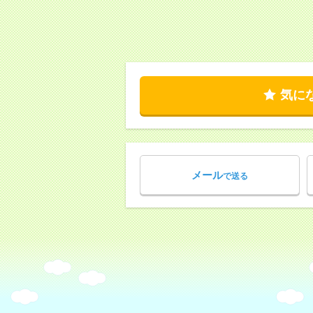
気に
メール
で送る