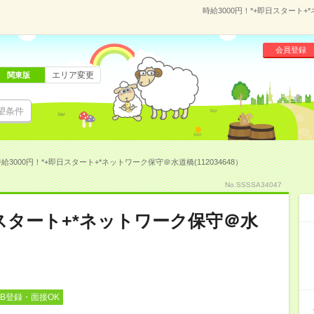
時給3000円！*+即日スタート+
会員登録
エリア変更
関東版
望条件
給3000円！*+即日スタート+*ネットワーク保守＠水道橋(112034648）
No.SSSSA34047
日スタート+*ネットワーク保守＠水
EB登録・面接OK