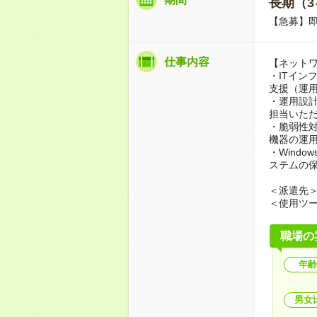
長期（3
【急募】
仕事内容
【ネット
・ITイン
支援（運
・運用設
担当いた
・脆弱性
機器の運
・Windo
ステムの
＜派遣先
＜使用ツール
職場の
年齢
男女