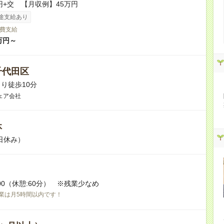
0円+交 【月収例】45万円
途支給あり
費支給
万円～
千代田区
り徒歩10分
ェア会社
休
日休み）
7:00（休憩:60分） ※残業少なめ
業は月5時間以内です！