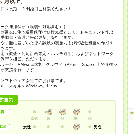
ヶ月以上）
即日～長期 ※開始日ご相談ください！
ワーク運用保守（脆弱性対応含む）】
フラ更改に伴う運用保守の移行支援として、ドキュメント作成
用手順書・管理台帳の更新）を行います。
計や手順に基づいた導入試験の実施および試験仕様書の作成を
だきます。
対応（調査・対応計画策定・パッチ適用）およびネットワーク
用保守を担当いただきます。
wsサーバ、VMware環境、クラウド（Azure・SaaS）上の各種シ
保守支援を行います。
＞ソフトウェア会社でのお仕事です。
・スキル＞Windows、Linux
雰囲気
層
20代
30
40
50
60
比率
女性
男性