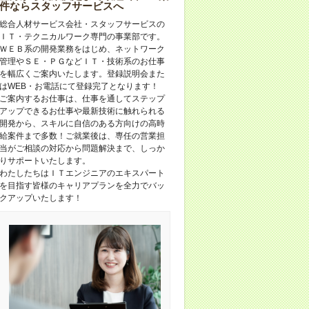
件ならスタッフサービスへ
総合人材サービス会社・スタッフサービスの
ＩＴ・テクニカルワーク専門の事業部です。
ＷＥＢ系の開発業務をはじめ、ネットワーク
管理やＳＥ・ＰＧなどＩＴ・技術系のお仕事
を幅広くご案内いたします。登録説明会また
はWEB・お電話にて登録完了となります！
ご案内するお仕事は、仕事を通してステップ
アップできるお仕事や最新技術に触れられる
開発から、スキルに自信のある方向けの高時
給案件まで多数！ご就業後は、専任の営業担
当がご相談の対応から問題解決まで、しっか
りサポートいたします。
わたしたちはＩＴエンジニアのエキスパート
を目指す皆様のキャリアプランを全力でバッ
クアップいたします！