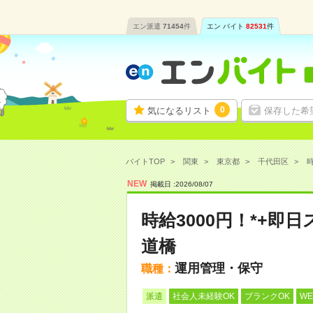
エン派遣
71454
件
エン バイト
82531
件
0
気になるリスト
保存した希
バイトTOP
関東
東京都
千代田区
時
NEW
掲載日 :
2026
/
08
/
07
時給3000円！*+即
道橋
運用管理・保守
職種：
派遣
社会人未経験OK
ブランクOK
W