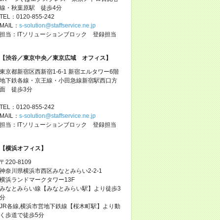
線・秋葉原駅 徒歩4分
TEL：0120-855-242
MAIL：
s-solution@staffservice.ne.jp
担当：ITソリューションブロック 登録担当
【渋谷／東京中央／東京広域 オフィス】
東京都新宿区西新宿1-6-1 新宿エルタワー6階
地下鉄各線・京王線・小田急線新宿駅西口方
面 徒歩3分
TEL：0120-855-242
MAIL：
s-solution@staffservice.ne.jp
担当：ITソリューションブロック 登録担当
【横浜オフィス】
〒220-8109
神奈川県横浜市西区みなとみらい2-2-1
横浜ランドマークタワー13F
みなとみらい線【みなとみらい駅】より徒歩3
分
JR各線,横浜市営地下鉄線【桜木町駅】より動
く歩道で徒歩5分