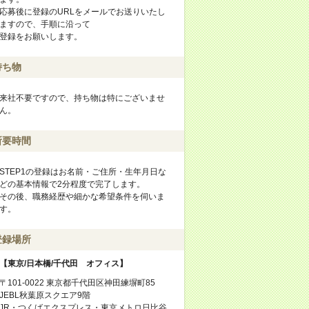
応募後に登録のURLをメールでお送りいたし
ますので、手順に沿って
登録をお願いします。
持ち物
来社不要ですので、持ち物は特にございませ
ん。
所要時間
STEP1の登録はお名前・ご住所・生年月日な
どの基本情報で2分程度で完了します。
その後、職務経歴や細かな希望条件を伺いま
す。
登録場所
【東京/日本橋/千代田 オフィス】
〒101-0022 東京都千代田区神田練塀町85
JEBL秋葉原スクエア9階
JR・つくばエクスプレス・東京メトロ日比谷