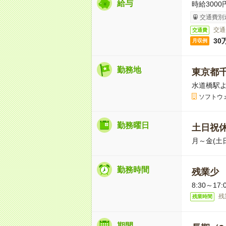
給与
時給300
交通費別
交通
交通費
30
月収例
勤務地
東京都
水道橋駅よ
ソフトウ
勤務曜日
土日祝
月～金(土
勤務時間
残業少
8:30～1
残
残業時間
期間