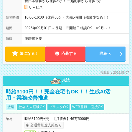
新日本橋駅から徒歩3分
/
三越前駅から徒歩1分
サ－ビス
10:00-16:00（休憩60分）実働5時間（残業少なめ！）
勤務時間
2026年09月01日～長期 ※開始日相談OK ※9月～！
期間
履歴書不要
特徴
気になる！
応募する
詳細へ
掲載日：2026.08.07
未読
時給3100円！！完全在宅もOK！！生成AI活
用・業務改善推進
派遣
社会人未経験OK
ブランクOK
WEB登録・面接OK
時給3100円+交 【月収例】46万5000円
給与
交通費別途支給あり