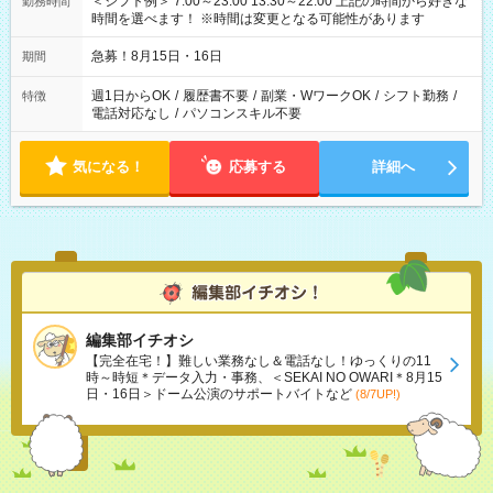
＜シフト例＞ 7:00～23:00 13:30～22:00 上記の時間から好きな
勤務時間
時間を選べます！ ※時間は変更となる可能性があります
急募！8月15日・16日
期間
週1日からOK
/
履歴書不要
/
副業・WワークOK
/
シフト勤務
/
特徴
電話対応なし
/
パソコンスキル不要
気になる！
応募する
詳細へ
編集部イチオシ
【完全在宅！】難しい業務なし＆電話なし！ゆっくりの11
時～時短＊データ入力・事務、＜SEKAI NO OWARI＊8月15
日・16日＞ドーム公演のサポートバイトなど
(8/7UP!)