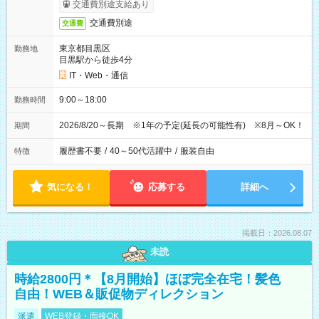
交通費別途支給あり
交通費別途
交通費
東京都目黒区
勤務地
目黒駅から徒歩4分
IT・Web・通信
9:00～18:00
勤務時間
2026/8/20～長期 ※1年の予定(延長の可能性有) ※8月～OK！
期間
履歴書不要
/
40～50代活躍中
/
服装自由
特徴
気になる！
応募する
詳細へ
掲載日：2026.08.07
未読
時給2800円＊【8月開始】ほぼ完全在宅！髪色
自由！WEB＆販促物ディレクション
派遣
WEB登録・面接OK