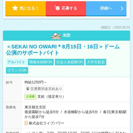
気になる！
応募する
詳細へ
掲載日：2026.08.04
未読
＜SEKAI NO OWARI＊8月15日・16日＞ドーム
公演のサポートバイト
アルバイト
職種未経験OK
社会人未経験OK
大学生歓迎
ブランクOK
時給1250円～
給与
交通費別途支給あり
支給（規定有り）
交通費
東京都文京区
勤務地
後楽園駅から徒歩5分
/
水道橋駅から徒歩5分
/
春日(東京都)駅
から徒歩7分
株式会社ライブパワー