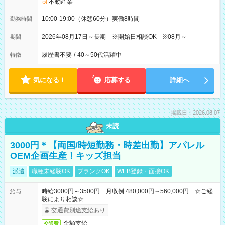
不動産業
10:00-19:00（休憩60分）実働8時間
勤務時間
2026年08月17日～長期 ※開始日相談OK ※08月～
期間
履歴書不要
/
40～50代活躍中
特徴
気になる！
応募する
詳細へ
掲載日：2026.08.07
未読
3000円＊【両国/時短勤務・時差出勤】アパレル
OEM企画生産！キッズ担当
派遣
職種未経験OK
ブランクOK
WEB登録・面接OK
時給3000円～3500円 月収例 480,000円～560,000円 ☆ご経
給与
験により相談☆
交通費別途支給あり
全額支給
交通費