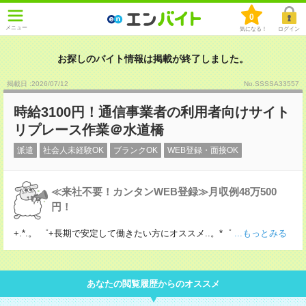
0
メニュー
気になる！
ログイン
お探しのバイト情報は掲載が終了しました。
掲載日 :2026
/
07
/
12
No.SSSSA33557
時給3100円！通信事業者の利用者向けサイト
リプレース作業＠水道橋
派遣
社会人未経験OK
ブランクOK
WEB登録・面接OK
≪来社不要！カンタンWEB登録≫月収例48万500
円！
+.*.。 ゜+長期で安定して働きたい方にオススメ..。*゜
...もっとみる
あなたの閲覧履歴からのオススメ