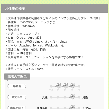
お仕事の概要
【大手通信事業者の利用者向けサイトのインフラ含めたリプレース作業】
・各種サーバのAWSリフトアップなど。
＊作業環境：Windows
＊開発環境：
・言語：シェルスクリプト
・ＤＢ：Oracle、AuroraDB
・環境・ＯＳ：AWS：Linux、オンプレ：Linux
・ツール：Apache、Tomcat、WebLogic、他
＊開発工程：分析、検討、構築
＊体制：～10名体制
＊現場雰囲気：コミュニケーションを大事にする職場です！
＜派遣先＞大手独立系ソフトウェア開発会社でのお仕事です。
＜使用ツール・スキル＞AWS
職場の雰囲気
年齢層
20代
30
40
50
60
男女比率
女性
男性
職場の様子
活気あり
しずか