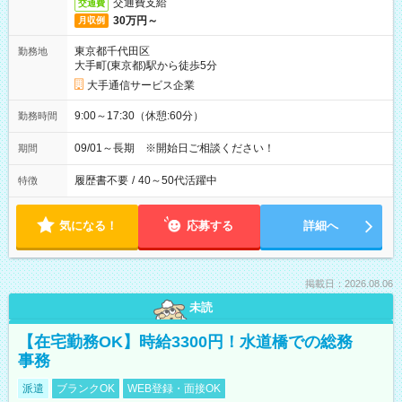
交通費支給
交通費
30万円～
月収例
東京都千代田区
勤務地
大手町(東京都)駅から徒歩5分
大手通信サービス企業
9:00～17:30（休憩:60分）
勤務時間
09/01～長期 ※開始日ご相談ください！
期間
履歴書不要
/
40～50代活躍中
特徴
気になる！
応募する
詳細へ
掲載日：2026.08.06
未読
【在宅勤務OK】時給3300円！水道橋での総務
事務
派遣
ブランクOK
WEB登録・面接OK