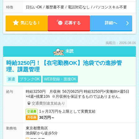
日払いOK
/
履歴書不要
/
電話対応なし
/
パソコンスキル不要
特徴
気になる！
応募する
詳細へ
掲載日：2026.08.06
未読
時給3250円！【在宅勤務OK】池袋での進捗管
理、課題管理
派遣
ブランクOK
WEB登録・面接OK
時給3250円 月収例 56万0625円 時給3250円×実働8h×週5日
給与
×4週+残業10h ※月収例を保証するものではありません。
交通費別途支給あり
1ヶ月3万円を上限として実費支給
交通費
30万円～
月収例
東京都豊島区
勤務地
池袋駅から徒歩5分