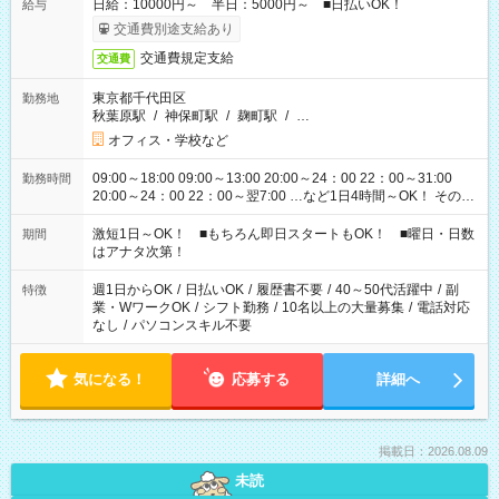
日給：10000円～ 半日：5000円～ ■日払いOK！
給与
交通費別途支給あり
交通費規定支給
交通費
東京都千代田区
勤務地
秋葉原駅
/
神保町駅
/
麹町駅
/
…
オフィス・学校など
09:00～18:00 09:00～13:00 20:00～24：00 22：00～31:00
勤務時間
20:00～24：00 22：00～翌7:00 …など1日4時間～OK！ その他
シフトもございます！ お気軽にご相談ください！
激短1日～OK！ ■もちろん即日スタートもOK！ ■曜日・日数
期間
はアナタ次第！
週1日からOK
/
日払いOK
/
履歴書不要
/
40～50代活躍中
/
副
特徴
業・WワークOK
/
シフト勤務
/
10名以上の大量募集
/
電話対応
なし
/
パソコンスキル不要
気になる！
応募する
詳細へ
掲載日：2026.08.09
未読