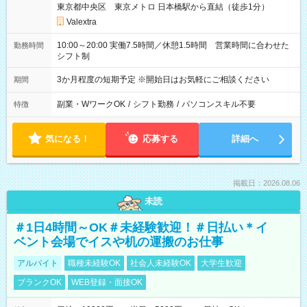
東京都中央区 東京メトロ 日本橋駅から直結（徒歩1分）
Valextra
10:00～20:00 実働7.5時間／休憩1.5時間 営業時間に合わせた
勤務時間
シフト制
3か月程度の短期予定 ※開始日はお気軽にご相談ください
期間
副業・WワークOK
/
シフト勤務
/
パソコンスキル不要
特徴
気になる！
応募する
詳細へ
掲載日：2026.08.06
未読
＃1日4時間～OK＃未経験歓迎！＃日払い＊イ
ベント会場でイスや机の運搬のお仕事
アルバイト
職種未経験OK
社会人未経験OK
大学生歓迎
ブランクOK
WEB登録・面接OK