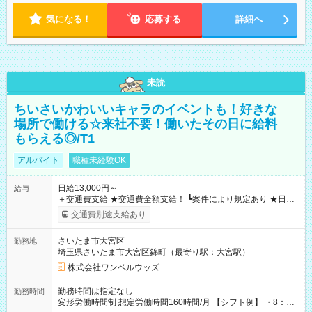
気になる！
応募する
詳細へ
未読
ちいさいかわいいキャラのイベントも！好きな
場所で働ける☆来社不要！働いたその日に給料
もらえる◎/T1
アルバイト
職種未経験OK
日給13,000円～
給与
＋交通費支給 ★交通費全額支給！ ┗案件により規定あり ★日払
いOK！（規定あり） ┗働いたその日に現金GET♪ お仕事後はコ
交通費別途支給あり
ンビニATMから 日払い分を引き落とせます！ 【試用期間】試
用期間なし
さいたま市大宮区
勤務地
埼玉県さいたま市大宮区錦町（最寄り駅：大宮駅）
株式会社ワンベルウッズ
勤務時間は指定なし
勤務時間
変形労働時間制 想定労働時間160時間/月 【シフト例】 ・8：00