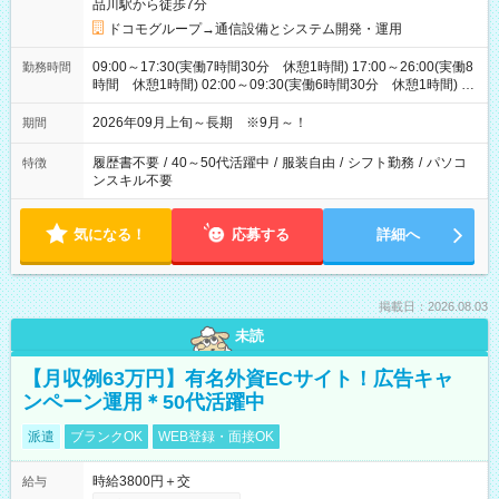
品川駅から徒歩7分
ドコモグループ→通信設備とシステム開発・運用
09:00～17:30(実働7時間30分 休憩1時間) 17:00～26:00(実働8
勤務時間
時間 休憩1時間) 02:00～09:30(実働6時間30分 休憩1時間) ※
日勤は就業時間1/夜勤は就業時間2.3を連続で行って頂きます
2026年09月上旬～長期 ※9月～！
期間
履歴書不要
/
40～50代活躍中
/
服装自由
/
シフト勤務
/
パソコ
特徴
ンスキル不要
気になる！
応募する
詳細へ
掲載日：2026.08.03
未読
【月収例63万円】有名外資ECサイト！広告キャ
ンペーン運用＊50代活躍中
派遣
ブランクOK
WEB登録・面接OK
時給3800円＋交
給与