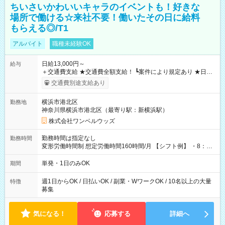
ちいさいかわいいキャラのイベントも！好きな
場所で働ける☆来社不要！働いたその日に給料
もらえる◎/T1
アルバイト
職種未経験OK
日給13,000円～
給与
＋交通費支給 ★交通費全額支給！ ┗案件により規定あり ★日払
いOK！（規定あり） ┗働いたその日に現金GET♪ お仕事後はコ
交通費別途支給あり
ンビニATMから 日払い分を引き落とせます！ 【試用期間】試
用期間なし
横浜市港北区
勤務地
神奈川県横浜市港北区（最寄り駅：新横浜駅）
株式会社ワンベルウッズ
勤務時間は指定なし
勤務時間
変形労働時間制 想定労働時間160時間/月 【シフト例】 ・8：00
～21：00
単発・1日のみOK
期間
週1日からOK / 日払いOK / 副業・WワークOK / 10名以上の大量
特徴
募集
気になる！
応募する
詳細へ