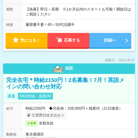
【急募】即日～長期 ※1か月以内のスタートも可能！開始日は
期間
ご相談ください
履歴書不要
/
40～50代活躍中
特徴
気になる！
応募する
詳細へ
掲載日：2026.08.07
未読
完全在宅＊時給2150円！2名募集！7月！英語メ
インの問い合わせ対応
派遣
WEB登録・面接OK
時給2200円 ◆月収例：338,000円＋残業代（21日換算）
給与
交通費別途支給あり
全額支給
交通費
東京都港区
勤務地