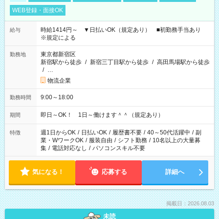
WEB登録・面接OK
時給1414円～ ▼日払いOK（規定あり） ■初勤務手当あり
給与
※規定による
東京都新宿区
勤務地
新宿駅から徒歩
/
新宿三丁目駅から徒歩
/
高田馬場駅から徒歩
/
…
物流企業
9:00～18:00
勤務時間
即日～OK！ 1日～働けます＾＾（規定あり）
期間
週1日からOK
/
日払いOK
/
履歴書不要
/
40～50代活躍中
/
副
特徴
業・WワークOK
/
服装自由
/
シフト勤務
/
10名以上の大量募
集
/
電話対応なし
/
パソコンスキル不要
気になる！
応募する
詳細へ
掲載日：2026.08.03
未読