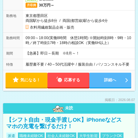
30万円～
月収例
東京都墨田区
勤務地
両国駅から徒歩8分
/
両国(都営線)駅から徒歩4分
衣料用繊維製品企画・販売
09:00～18:00(実働8時間 休憩1時間) ※開始時刻8時・9時・10
勤務時間
時／終了時刻17時・18時の相談OK（実働6H以上）
【急募】即日～長期 ※8月～！
期間
履歴書不要
/
40～50代活躍中
/
服装自由
/
パソコンスキル不要
特徴
気になる！
応募する
詳細へ
掲載日：2026.08.07
未読
【シフト自由・現金手渡しOK】iPhoneなどス
マホの充電を繋げるだけ！
派遣
職種未経験OK
社会人未経験OK
大学生歓迎
ブランクOK