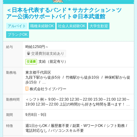
＜日本を代表するバンド＊サカナクション＞ツ
アー公演のサポートバイト＠日本武道館
アルバイト
職種未経験OK
社会人未経験OK
大学生歓迎
ブランクOK
時給1250円～
給与
交通費別途支給あり
支給（規定有り）
交通費
東京都千代田区
勤務地
九段下駅から徒歩5分
/
竹橋駅から徒歩10分
/
神保町駅から徒
歩15分
/
…
株式会社ライブパワー
＜シフト例＞ 9:00～22:30 12:30～22:00 15:30～21:00 12:30～
勤務時間
19:00 12:30～22:00 上記の時間から好きな時間を選べます！ ※
時間は変更となる可能性があります
9月8日・9日
期間
週1日からOK
/
履歴書不要
/
副業・WワークOK
/
シフト勤務
/
特徴
電話対応なし
/
パソコンスキル不要