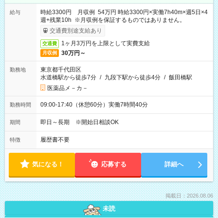
時給3300円 月収例 54万円 時給3300円×実働7h40m×週5日×4
給与
週+残業10h ※月収例を保証するものではありません。
交通費別途支給あり
1ヶ月3万円を上限として実費支給
交通費
30万円～
月収例
東京都千代田区
勤務地
水道橋駅から徒歩7分
/
九段下駅から徒歩4分
/
飯田橋駅
医薬品メ－カ－
09:00-17:40（休憩60分）実働7時間40分
勤務時間
即日～長期 ※開始日相談OK
期間
履歴書不要
特徴
気になる！
応募する
詳細へ
掲載日：2026.08.06
未読