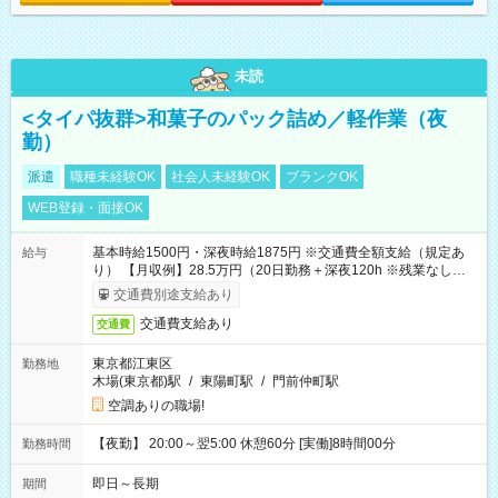
未読
<タイパ抜群>和菓子のパック詰め／軽作業（夜
勤）
派遣
職種未経験OK
社会人未経験OK
ブランクOK
WEB登録・面接OK
基本時給1500円・深夜時給1875円 ※交通費全額支給（規定あ
給与
り） 【月収例】28.5万円（20日勤務＋深夜120h ※残業なしの場
合）
交通費別途支給あり
交通費支給あり
交通費
東京都江東区
勤務地
木場(東京都)駅
/
東陽町駅
/
門前仲町駅
空調ありの職場!
【夜勤】 20:00～翌5:00 休憩60分 [実働]8時間00分
勤務時間
即日～長期
期間