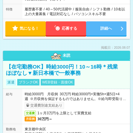
と、もう1つのお仕事の勤務時間。 合計で週40時間を超える場
合は応募できません。
履歴書不要
/
40～50代活躍中
/
服装自由
/
シフト勤務
/
10名以
特徴
上の大量募集
/
電話対応なし
/
パソコンスキル不要
気になる！
応募する
詳細へ
掲載日：2026.08.07
未読
【在宅勤務OK】時給3000円！10～16時＊残業
ほぼなし▼新日本橋で一般事務
派遣
ブランクOK
WEB登録・面接OK
時給3000円 月収例 30万円 時給3000円×実働5h×週5日×4
給与
週 ※月収例を保証するものではありません。※給与即受取りサ
ービス利用可（利用条件有）
交通費別途支給あり
1ヶ月3万円を上限として実費支給
交通費
30万円～
月収例
東京都中央区
勤務地