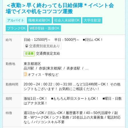
＜夜勤＞早く終わっても日給保障＊イベント会
場でイスや机をコツコツ運搬
アルバイト
職種未経験OK
社会人未経験OK
大学生歓迎
ブランクOK
WEB登録・面接OK
日給：12500円～ 半日：5000円～ ■日払いOK！
給与
交通費別途支給あり
交通費規定支給
交通費
東京都港区
勤務地
品川駅
/
赤坂(東京都)駅
/
表参道駅
/
…
オフィス・学校など
20:00～24：00 22：00～31:00 …など1日4時間～OK！ その他
勤務時間
シフトもございます！ お気軽にご相談ください！
激短1日～OK！ ■もちろん即日スタートもOK！ ■曜日・日数
期間
はアナタ次第！
週1日からOK
/
日払いOK
/
履歴書不要
/
40～50代活躍中
/
副
特徴
業・WワークOK
/
シフト勤務
/
10名以上の大量募集
/
電話対応
なし
/
パソコンスキル不要