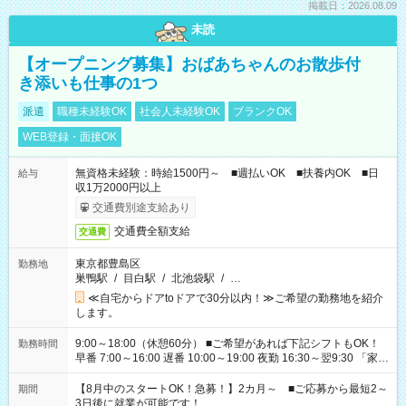
掲載日：2026.08.09
未読
【オープニング募集】おばあちゃんのお散歩付
き添いも仕事の1つ
派遣
職種未経験OK
社会人未経験OK
ブランクOK
WEB登録・面接OK
無資格未経験：時給1500円～ ■週払いOK ■扶養内OK ■日
給与
収1万2000円以上
交通費別途支給あり
交通費全額支給
交通費
東京都豊島区
勤務地
巣鴨駅
/
目白駅
/
北池袋駅
/
…
≪自宅からドアtoドアで30分以内！≫ご希望の勤務地を紹介
します。
9:00～18:00（休憩60分） ■ご希望があれば下記シフトもOK！
勤務時間
早番 7:00～16:00 遅番 10:00～19:00 夜勤 16:30～翌9:30 「家族
と休みを合わせたい」 「余裕を持って夕飯の準備がしたい」
「できれば残業はしたくない」 など、ご希望を教えてください
【8月中のスタートOK！急募！】2カ月～ ■ご応募から最短2～
期間
ね。 ※Wワーク希望の方へ 今ご覧のお仕事で希望する勤務時間
3日後に就業が可能です！