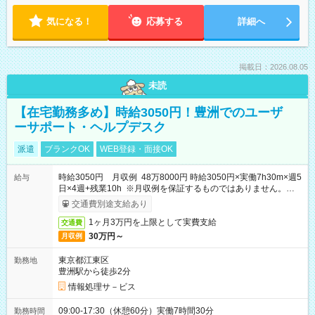
気になる！
応募する
詳細へ
掲載日：2026.08.05
未読
【在宅勤務多め】時給3050円！豊洲でのユーザ
ーサポート・ヘルプデスク
派遣
ブランクOK
WEB登録・面接OK
時給3050円 月収例 48万8000円 時給3050円×実働7h30m×週5
給与
日×4週+残業10h ※月収例を保証するものではありません。※給
与即受取りサービス利用可（利用条件有）
交通費別途支給あり
1ヶ月3万円を上限として実費支給
交通費
30万円～
月収例
東京都江東区
勤務地
豊洲駅から徒歩2分
情報処理サ－ビス
09:00-17:30（休憩60分）実働7時間30分
勤務時間