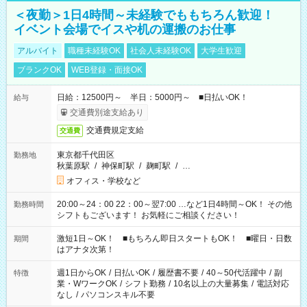
＜夜勤＞1日4時間～未経験でももちろん歓迎！
イベント会場でイスや机の運搬のお仕事
アルバイト
職種未経験OK
社会人未経験OK
大学生歓迎
ブランクOK
WEB登録・面接OK
日給：12500円～ 半日：5000円～ ■日払いOK！
給与
交通費別途支給あり
交通費規定支給
交通費
東京都千代田区
勤務地
秋葉原駅
/
神保町駅
/
麹町駅
/
…
オフィス・学校など
20:00～24：00 22：00～翌7:00 …など1日4時間～OK！ その他
勤務時間
シフトもございます！ お気軽にご相談ください！
激短1日～OK！ ■もちろん即日スタートもOK！ ■曜日・日数
期間
はアナタ次第！
週1日からOK
/
日払いOK
/
履歴書不要
/
40～50代活躍中
/
副
特徴
業・WワークOK
/
シフト勤務
/
10名以上の大量募集
/
電話対応
なし
/
パソコンスキル不要