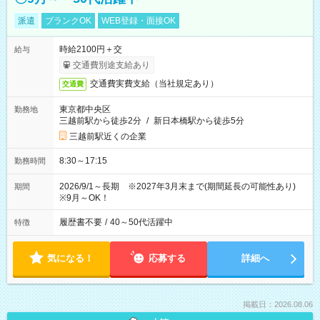
派遣
ブランクOK
WEB登録・面接OK
時給2100円＋交
給与
交通費別途支給あり
交通費実費支給（当社規定あり）
交通費
東京都中央区
勤務地
三越前駅から徒歩2分
/
新日本橋駅から徒歩5分
三越前駅近くの企業
8:30～17:15
勤務時間
2026/9/1～長期 ※2027年3月末まで(期間延長の可能性あり)
期間
※9月～OK！
履歴書不要
/
40～50代活躍中
特徴
気になる！
応募する
詳細へ
掲載日：2026.08.06