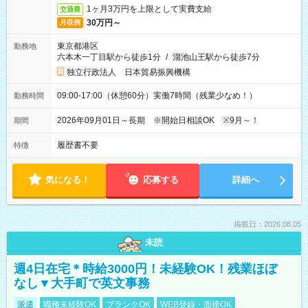
1ヶ月3万円を上限として実費支給
交通費
30万円～
月収例
東京都港区
勤務地
六本木一丁目駅から徒歩1分
/
溜池山王駅から徒歩7分
独立行政法人 日本貿易振興機構
09:00-17:00（休憩60分）実働7時間（残業少なめ！）
勤務時間
2026年09月01日～長期 ※開始日相談OK ※9月～！
期間
履歴書不要
特徴
気になる！
応募する
詳細へ
掲載日：2026.08.05
未読
週4日在宅＊時給3000円！未経験OK！残業ほぼ
なし▼大手町で英文事務
派遣
職種未経験OK
ブランクOK
WEB登録・面接OK