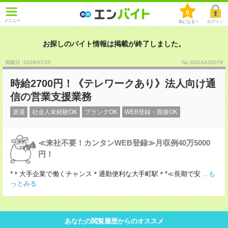
0
メニュー
気になる！
ログイン
お探しのバイト情報は掲載が終了しました。
掲載日 :2026
/
07
/
25
No.SSSSA28079
時給2700円！《テレワークあり》法人向け通
信の営業支援業務
派遣
社会人未経験OK
ブランクOK
WEB登録・面接OK
≪来社不要！カンタンWEB登録≫月収例40万5000
円！
*＊大手企業で働くチャンス＊通勤便利な大手町駅＊*≪長期で安
...も
っとみる
あなたの閲覧履歴からのオススメ