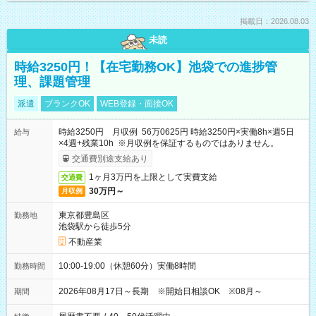
掲載日：2026.08.03
未読
時給3250円！【在宅勤務OK】池袋での進捗管
理、課題管理
派遣
ブランクOK
WEB登録・面接OK
時給3250円 月収例 56万0625円 時給3250円×実働8h×週5日
給与
×4週+残業10h ※月収例を保証するものではありません。
交通費別途支給あり
1ヶ月3万円を上限として実費支給
交通費
30万円～
月収例
東京都豊島区
勤務地
池袋駅から徒歩5分
不動産業
10:00-19:00（休憩60分）実働8時間
勤務時間
2026年08月17日～長期 ※開始日相談OK ※08月～
期間