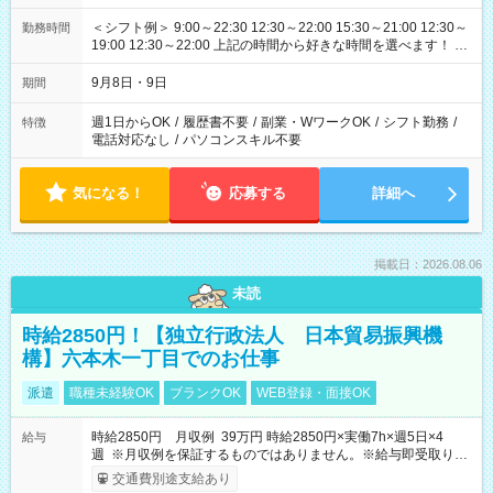
＜シフト例＞ 9:00～22:30 12:30～22:00 15:30～21:00 12:30～
勤務時間
19:00 12:30～22:00 上記の時間から好きな時間を選べます！ ※
時間は変更となる可能性があります
9月8日・9日
期間
週1日からOK
/
履歴書不要
/
副業・WワークOK
/
シフト勤務
/
特徴
電話対応なし
/
パソコンスキル不要
気になる！
応募する
詳細へ
掲載日：2026.08.06
未読
時給2850円！【独立行政法人 日本貿易振興機
構】六本木一丁目でのお仕事
派遣
職種未経験OK
ブランクOK
WEB登録・面接OK
時給2850円 月収例 39万円 時給2850円×実働7h×週5日×4
給与
週 ※月収例を保証するものではありません。※給与即受取りサ
ービス利用可（利用条件有）
交通費別途支給あり