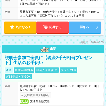
【8月中のスタートOK！急募！】2カ月～ ■ご応募から最短2～
期間
ね。 ※Wワーク希望の方へ 今ご覧のお仕事で希望する勤務時間
3日後に就業が可能です！
と、もう1つのお仕事の勤務時間。 合計で週40時間を超える場
合は応募できません。
履歴書不要
/
40～50代活躍中
/
服装自由
/
シフト勤務
/
10名以
特徴
上の大量募集
/
電話対応なし
/
パソコンスキル不要
気になる！
応募する
詳細へ
掲載日：2026.08.05
未読
説明会参加で全員に【現金2千円相当プレゼン
ト】生活のお手伝い
派遣
職種未経験OK
社会人未経験OK
ブランクOK
WEB登録・面接OK
無資格未経験：時給1500円～ ■週払いOK ■扶養内OK ■日
給与
収1万2000円以上
交通費別途支給あり
交通費全額支給
交通費