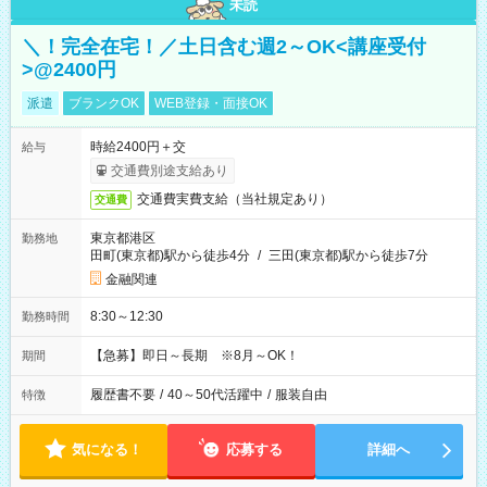
未読
＼！完全在宅！／土日含む週2～OK<講座受付
>@2400円
派遣
ブランクOK
WEB登録・面接OK
時給2400円＋交
給与
交通費別途支給あり
交通費実費支給（当社規定あり）
交通費
東京都港区
勤務地
田町(東京都)駅から徒歩4分
/
三田(東京都)駅から徒歩7分
金融関連
8:30～12:30
勤務時間
【急募】即日～長期 ※8月～OK！
期間
履歴書不要
/
40～50代活躍中
/
服装自由
特徴
気になる！
応募する
詳細へ