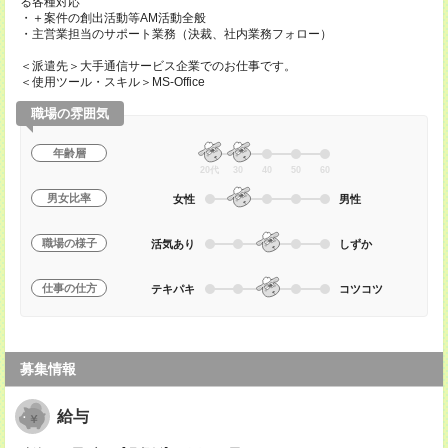
る各種対応
・＋案件の創出活動等AM活動全般
・主営業担当のサポート業務（決裁、社内業務フォロー）
＜派遣先＞大手通信サービス企業でのお仕事です。
＜使用ツール・スキル＞MS-Office
職場の雰囲気
年齢層
20代
30
40
50
60
男女比率
女性
男性
職場の様子
活気あり
しずか
仕事の仕方
テキパキ
コツコツ
募集情報
給与