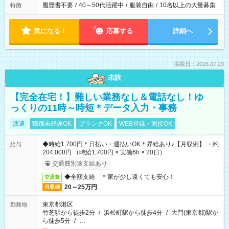
履歴書不要
/
40～50代活躍中
/
服装自由
/
10名以上の大量募集
特徴
気になる！
応募する
詳細へ
掲載日：2026.07.29
未読
【完全在宅！】難しい業務なし＆電話なし！ゆ
っくりの11時～時短＊データ入力・事務
派遣
職種未経験OK
ブランクOK
WEB登録・面接OK
◆時給1,700円＊日払い・週払いOK＊昇給あり♪【月収例】 ・約
給与
204,000円 （時給1,700円 × 実働6h × 20日）
交通費別途支給あり
◆全額支給 ＊家が少し遠くても安心！
交通費
20～25万円
月収例
東京都港区
勤務地
竹芝駅から徒歩2分
/
浜松町駅から徒歩4分
/
大門(東京都)駅か
ら徒歩5分
/
…