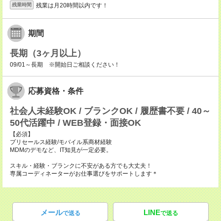
残業は月20時間以内です！
残業時間
期間
長期（3ヶ月以上）
09/01～長期 ※開始日ご相談ください！
応募資格・条件
社会人未経験OK / ブランクOK / 履歴書不要 / 40～
50代活躍中 / WEB登録・面接OK
【必須】
プリセールス経験/モバイル系商材経験
MDMのデモなど、IT知見が一定必要。
スキル・経験・ブランクに不安がある方でも大丈夫！
専属コーディネーターがお仕事選びをサポートします＊
メール
LINE
で送る
で送る