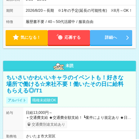
2026/8/20～長期 ※1年の予定(延長の可能性有) ※8月～OK！
期間
履歴書不要
/
40～50代活躍中
/
服装自由
特徴
気になる！
応募する
詳細へ
未読
ちいさいかわいいキャラのイベントも！好きな
場所で働ける☆来社不要！働いたその日に給料
もらえる◎/T1
アルバイト
職種未経験OK
日給13,000円～
給与
＋交通費支給 ★交通費全額支給！ ┗案件により規定あり ★日払
いOK！（規定あり） ┗働いたその日に現金GET♪ お仕事後はコ
交通費別途支給あり
ンビニATMから 日払い分を引き落とせます！ 【試用期間】試
用期間なし
さいたま市大宮区
勤務地