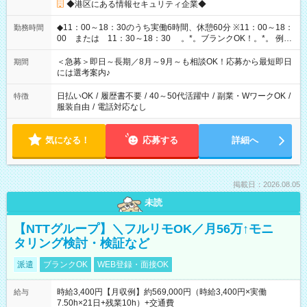
◆港区にある情報セキュリティ企業◆
◆11：00～18：30のうち実働6時間、休憩60分 ※11：00～18：
勤務時間
00 または 11：30～18：30 。*。ブランクOK！。*。 例え
ば前職が、 在宅/財団法人/事務/コールセンター/受付/販売/カフェ
スタッフ スイーツ販売/ホテルフロント/化粧品販売/など 様々な
＜急募＞即日～長期／8月～9月～も相談OK！応募から最短即日
期間
業界から入社して活躍されています♪
には選考案内♪
日払いOK
/
履歴書不要
/
40～50代活躍中
/
副業・WワークOK
/
特徴
服装自由
/
電話対応なし
気になる！
応募する
詳細へ
掲載日：2026.08.05
未読
【NTTグループ】＼フルリモOK／月56万↑モニ
タリング検討・検証など
派遣
ブランクOK
WEB登録・面接OK
時給3,400円【月収例】約569,000円（時給3,400円×実働
給与
7.50h×21日+残業10h）+交通費