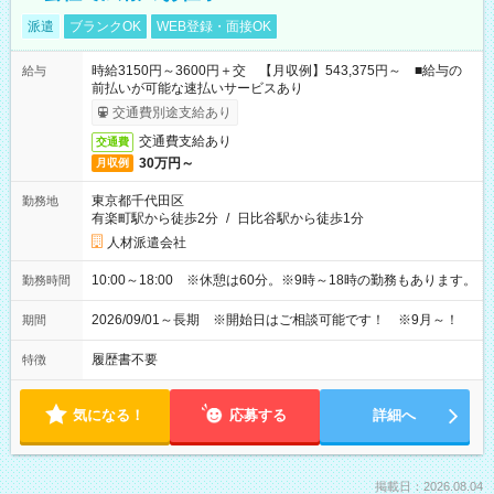
派遣
ブランクOK
WEB登録・面接OK
時給3150円～3600円＋交 【月収例】543,375円～ ■給与の
給与
前払いが可能な速払いサービスあり
交通費別途支給あり
交通費支給あり
交通費
30万円～
月収例
東京都千代田区
勤務地
有楽町駅から徒歩2分
/
日比谷駅から徒歩1分
人材派遣会社
10:00～18:00 ※休憩は60分。※9時～18時の勤務もあります。
勤務時間
2026/09/01～長期 ※開始日はご相談可能です！ ※9月～！
期間
履歴書不要
特徴
気になる！
応募する
詳細へ
掲載日：2026.08.04