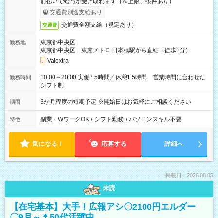
前払いで給与が受け取れます（※上限、条件あり）
交通費別途支給あり
交通費全額支給（規定あり）
交通費
東京都中央区
勤務地
東京都中央区 東京メトロ 日本橋駅から直結（徒歩1分）
Valextra
10:00～20:00 実働7.5時間／休憩1.5時間 営業時間に合わせた
勤務時間
シフト制
3か月程度の短期予定 ※開始日はお気軽にご相談ください
期間
副業・WワークOK
/
シフト勤務
/
パソコンスキル不要
特徴
気になる！
応募する
詳細へ
掲載日：2026.08.05
未読
【在宅基本】大手！広報アシ〇2100円エルダー
〇9月～＊50代活躍中