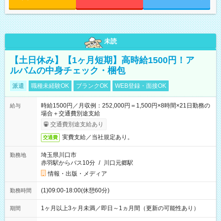
未読
【土日休み】【1ヶ月短期】高時給1500円！ア
ルバムの中身チェック・梱包
派遣
職種未経験OK
ブランクOK
WEB登録・面接OK
時給1500円／月収例：252,000円＝1,500円×8時間×21日勤務の
給与
場合＋交通費別途支給
交通費別途支給あり
実費支給／当社規定あり。
交通費
埼玉県川口市
勤務地
赤羽駅からバス10分
/
川口元郷駅
情報・出版・メディア
(1)09:00-18:00(休憩60分)
勤務時間
1ヶ月以上3ヶ月未満／即日～1ヵ月間（更新の可能性あり）
期間