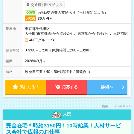
交通費別途支給あり
○通勤交通費の支給あり（当社規定による）
交通費
30万円～
月収例
東京都千代田区
勤務地
大手町(東京都)駅から徒歩2分
/
東京駅から徒歩8分
/
三越前駅
●NTTグループ●
★9:00～17:30（休憩時間 12:00～13:00）
勤務時間
2026年9月～
期間
履歴書不要
/
40～50代活躍中
/
服装自由
特徴
気になる！
応募する
詳細へ
掲載日：2026.08.05
未読
完全在宅＊時給3150円！10時始業！人材サービ
ス会社で広報のお仕事