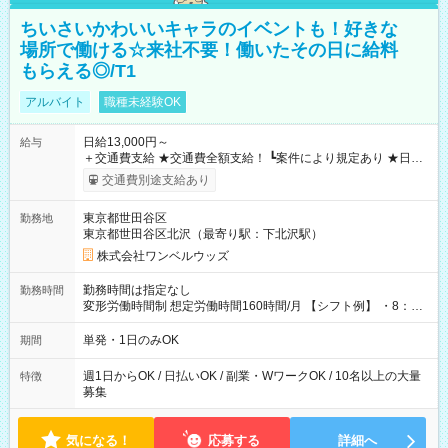
ちいさいかわいいキャラのイベントも！好きな
場所で働ける☆来社不要！働いたその日に給料
もらえる◎/T1
アルバイト
職種未経験OK
日給13,000円～
給与
＋交通費支給 ★交通費全額支給！ ┗案件により規定あり ★日払
いOK！（規定あり） ┗働いたその日に現金GET♪ お仕事後はコ
交通費別途支給あり
ンビニATMから 日払い分を引き落とせます！ 【試用期間】試
用期間なし
東京都世田谷区
勤務地
東京都世田谷区北沢（最寄り駅：下北沢駅）
株式会社ワンベルウッズ
勤務時間は指定なし
勤務時間
変形労働時間制 想定労働時間160時間/月 【シフト例】 ・8：00
～21：00
単発・1日のみOK
期間
週1日からOK / 日払いOK / 副業・WワークOK / 10名以上の大量
特徴
募集
気になる！
応募する
詳細へ