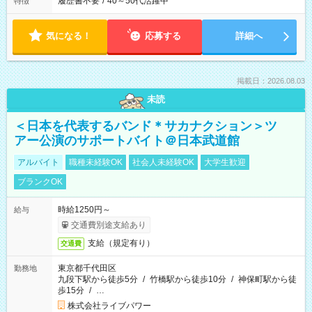
履歴書不要
/
40～50代活躍中
特徴
気になる！
応募する
詳細へ
掲載日：2026.08.03
未読
＜日本を代表するバンド＊サカナクション＞ツ
アー公演のサポートバイト＠日本武道館
アルバイト
職種未経験OK
社会人未経験OK
大学生歓迎
ブランクOK
時給1250円～
給与
交通費別途支給あり
支給（規定有り）
交通費
東京都千代田区
勤務地
九段下駅から徒歩5分
/
竹橋駅から徒歩10分
/
神保町駅から徒
歩15分
/
…
株式会社ライブパワー