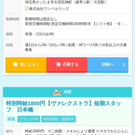
埼玉県さいたま市大宮区錦町（最寄り駅：大宮駅）
株式会社ワンベルウッズ
勤務時間は指定なし
勤務時間
変形労働時間制 想定労働時間160時間/月 【シフト例】 ・8：00
～21：00
単発・1日のみOK
期間
週1日からOK / 日払いOK / 副業・WワークOK / 10名以上の大量
特徴
募集
気になる！
応募する
詳細へ
未読
特別時給1800円【ヴァレクストラ】短期スタッ
フ 日本橋
派遣
ブランクOK
WEB登録・面接OK
時給1800円 ※ご経験・スキルにより優遇 スマホでかんたんに
給与