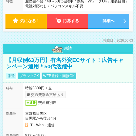
履歴書不要
/
40～50代活躍中
/
副業・WワークOK
/
服装自由
/
特徴
電話対応なし
/
パソコンスキル不要
気になる！
応募する
詳細へ
掲載日：2026.08.03
未読
【月収例63万円】有名外資ECサイト！広告キャ
ンペーン運用＊50代活躍中
派遣
ブランクOK
WEB登録・面接OK
時給3800円＋交
給与
交通費別途支給あり
交通費別途
交通費
東京都目黒区
勤務地
目黒駅から徒歩4分
IT・Web・通信
9:00～18:00
勤務時間