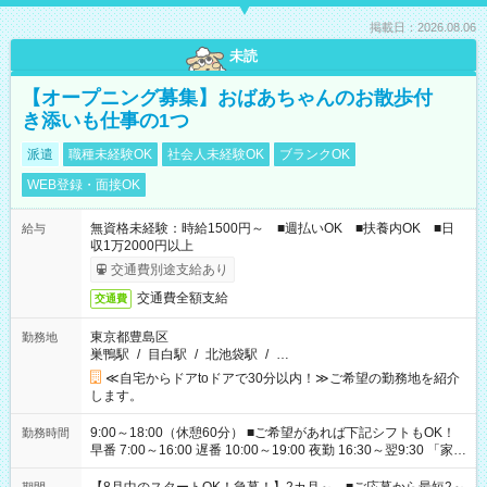
掲載日：2026.08.06
未読
【オープニング募集】おばあちゃんのお散歩付
き添いも仕事の1つ
派遣
職種未経験OK
社会人未経験OK
ブランクOK
WEB登録・面接OK
無資格未経験：時給1500円～ ■週払いOK ■扶養内OK ■日
給与
収1万2000円以上
交通費別途支給あり
交通費全額支給
交通費
東京都豊島区
勤務地
巣鴨駅
/
目白駅
/
北池袋駅
/
…
≪自宅からドアtoドアで30分以内！≫ご希望の勤務地を紹介
します。
9:00～18:00（休憩60分） ■ご希望があれば下記シフトもOK！
勤務時間
早番 7:00～16:00 遅番 10:00～19:00 夜勤 16:30～翌9:30 「家族
と休みを合わせたい」 「余裕を持って夕飯の準備がしたい」
「できれば残業はしたくない」 など、ご希望を教えてください