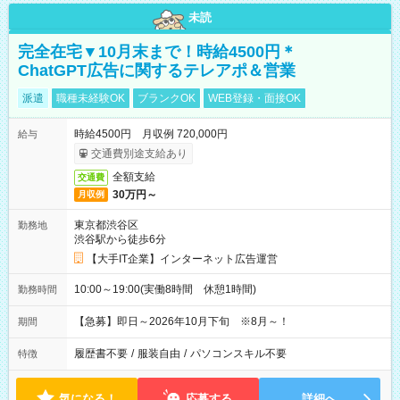
未読
完全在宅▼10月末まで！時給4500円＊
ChatGPT広告に関するテレアポ＆営業
派遣
職種未経験OK
ブランクOK
WEB登録・面接OK
時給4500円 月収例 720,000円
給与
交通費別途支給あり
全額支給
交通費
30万円～
月収例
東京都渋谷区
勤務地
渋谷駅から徒歩6分
【大手IT企業】インターネット広告運営
10:00～19:00(実働8時間 休憩1時間)
勤務時間
【急募】即日～2026年10月下旬 ※8月～！
期間
履歴書不要
/
服装自由
/
パソコンスキル不要
特徴
気になる！
応募する
詳細へ