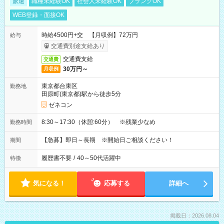
派遣
職種未経験OK
社会人未経験OK
ブランクOK
WEB登録・面接OK
時給4500円+交 【月収例】72万円
給与
交通費別途支給あり
交通費支給
交通費
30万円～
月収例
東京都台東区
勤務地
田原町(東京都)駅から徒歩5分
ゼネコン
8:30～17:30（休憩:60分） ※残業少なめ
勤務時間
【急募】即日～長期 ※開始日ご相談ください！
期間
履歴書不要
/
40～50代活躍中
特徴
気になる！
応募する
詳細へ
掲載日：2026.08.04