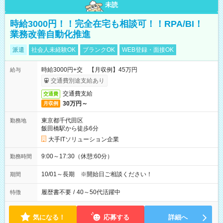
未読
時給3000円！！完全在宅も相談可！！RPA/BI！
業務改善自動化推進
派遣
社会人未経験OK
ブランクOK
WEB登録・面接OK
時給3000円+交 【月収例】45万円
給与
交通費別途支給あり
交通費支給
交通費
30万円～
月収例
東京都千代田区
勤務地
飯田橋駅から徒歩6分
大手ITソリューション企業
9:00～17:30（休憩:60分）
勤務時間
10/01～長期 ※開始日ご相談ください！
期間
履歴書不要
/
40～50代活躍中
特徴
気になる！
応募する
詳細へ