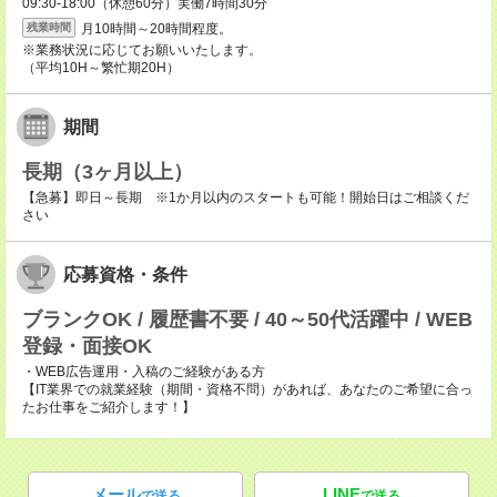
09:30-18:00（休憩60分）実働7時間30分
月10時間～20時間程度。
残業時間
※業務状況に応じてお願いいたします。
（平均10H～繁忙期20H）
期間
長期（3ヶ月以上）
【急募】即日～長期 ※1か月以内のスタートも可能！開始日はご相談くだ
さい
応募資格・条件
ブランクOK / 履歴書不要 / 40～50代活躍中 / WEB
登録・面接OK
・WEB広告運用・入稿のご経験がある方
【IT業界での就業経験（期間・資格不問）があれば、あなたのご希望に合っ
たお仕事をご紹介します！】
メール
LINE
で送る
で送る