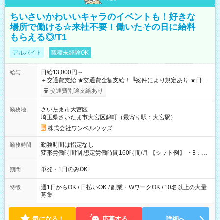
ちいさいかわいいキャラのイベントも！好きな
場所で働ける☆来社不要！働いたその日に給料
もらえる◎/T1
アルバイト
職種未経験OK
日給13,000円～
給与
＋交通費支給 ★交通費全額支給！ ┗案件により規定あり ★日払
いOK！（規定あり） ┗働いたその日に現金GET♪ お仕事後はコ
交通費別途支給あり
ンビニATMから 日払い分を引き落とせます！ 【試用期間】試
用期間なし
さいたま市大宮区
勤務地
埼玉県さいたま市大宮区錦町（最寄り駅：大宮駅）
株式会社ワンベルウッズ
勤務時間は指定なし
勤務時間
変形労働時間制 想定労働時間160時間/月 【シフト例】 ・8：00
～21：00
単発・1日のみOK
期間
週1日からOK / 日払いOK / 副業・WワークOK / 10名以上の大量
特徴
募集
気になる！
応募する
詳細へ