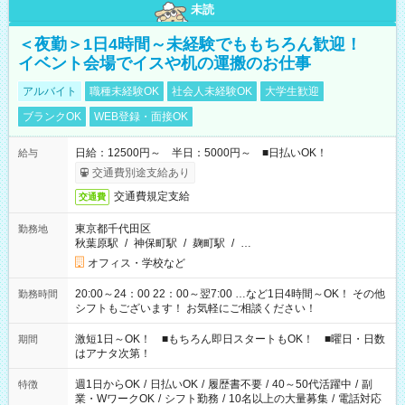
未読
＜夜勤＞1日4時間～未経験でももちろん歓迎！
イベント会場でイスや机の運搬のお仕事
アルバイト
職種未経験OK
社会人未経験OK
大学生歓迎
ブランクOK
WEB登録・面接OK
日給：12500円～ 半日：5000円～ ■日払いOK！
給与
交通費別途支給あり
交通費規定支給
交通費
東京都千代田区
勤務地
秋葉原駅
/
神保町駅
/
麹町駅
/
…
オフィス・学校など
20:00～24：00 22：00～翌7:00 …など1日4時間～OK！ その他
勤務時間
シフトもございます！ お気軽にご相談ください！
激短1日～OK！ ■もちろん即日スタートもOK！ ■曜日・日数
期間
はアナタ次第！
週1日からOK
/
日払いOK
/
履歴書不要
/
40～50代活躍中
/
副
特徴
業・WワークOK
/
シフト勤務
/
10名以上の大量募集
/
電話対応