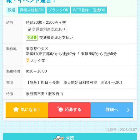
報・イベント運営！
派遣
職種未経験OK
ブランクOK
WEB登録・面接OK
時給2000～2100円＋交
給与
交通費別途支給あり
交通費別途お支払い
交通費
東京都中央区
勤務地
新富町(東京都)駅から徒歩2分
/
東銀座駅から徒歩5分
大手企業
9:30～18:00
勤務時間
【急募】即日～長期 ※☆開始日相談可能 ※8月～OK！
期間
履歴書不要
/
服装自由
特徴
気になる！
応募する
詳細へ
掲載日：2026.08.07
未読