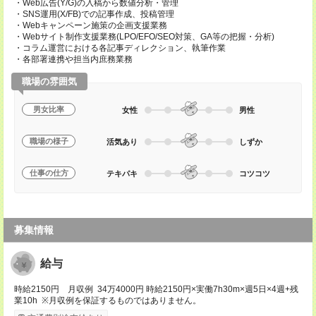
・Web広告(Y/G)の入稿から数値分析・管理
・SNS運用(X/FB)での記事作成、投稿管理
・Webキャンペーン施策の企画支援業務
・Webサイト制作支援業務(LPO/EFO/SEO対策、GA等の把握・分析)
・コラム運営における各記事ディレクション、執筆作業
・各部署連携や担当内庶務業務
職場の雰囲気
男女比率
女性
男性
職場の様子
活気あり
しずか
仕事の仕方
テキパキ
コツコツ
募集情報
給与
時給2150円 月収例 34万4000円 時給2150円×実働7h30m×週5日×4週+残
業10h ※月収例を保証するものではありません。