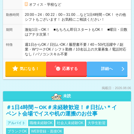
オフィス・学校など
20:00～24：00 22：00～31:00 …など1日4時間～OK！ その他
勤務時間
シフトもございます！ お気軽にご相談ください！
激短1日～OK！ ■もちろん即日スタートもOK！ ■曜日・日数
期間
はアナタ次第！
週1日からOK
/
日払いOK
/
履歴書不要
/
40～50代活躍中
/
副
特徴
業・WワークOK
/
シフト勤務
/
10名以上の大量募集
/
電話対応
なし
/
パソコンスキル不要
気になる！
応募する
詳細へ
掲載日：2026.08.06
未読
＃1日4時間～OK＃未経験歓迎！＃日払い＊イ
ベント会場でイスや机の運搬のお仕事
アルバイト
職種未経験OK
社会人未経験OK
大学生歓迎
ブランクOK
WEB登録・面接OK