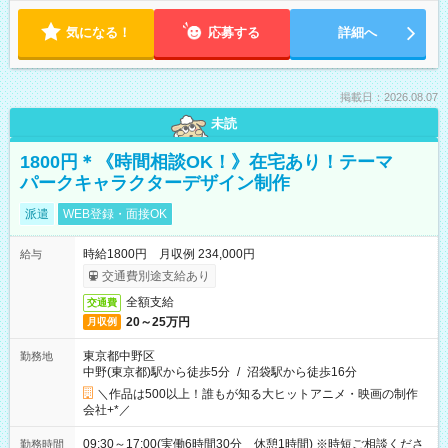
気になる！
応募する
詳細へ
掲載日：2026.08.07
未読
1800円＊《時間相談OK！》在宅あり！テーマ
パークキャラクターデザイン制作
派遣
WEB登録・面接OK
時給1800円 月収例 234,000円
給与
交通費別途支給あり
全額支給
交通費
20～25万円
月収例
東京都中野区
勤務地
中野(東京都)駅から徒歩5分
/
沼袋駅から徒歩16分
＼作品は500以上！誰もが知る大ヒットアニメ・映画の制作
会社+*／
09:30～17:00(実働6時間30分 休憩1時間) ※時短ご相談くださ
勤務時間