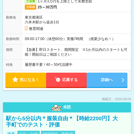
1ヶ月3万円を上限として実費支給
交通費
25～30万円
月収例
東京都港区
勤務地
六本木駅から徒歩1分
教育関連
09:00-17:00（休憩60分）実働7時間 （残業少なめ！）
勤務時間
【急募】即日スタート、期間限定 ※1か月以内のスタートも可
期間
能！開始日はご相談ください
履歴書不要
/
40～50代活躍中
特徴
気になる！
応募する
詳細へ
掲載日：2026.08.06
未読
駅から5分以内＊服装自由＊【時給2200円】大
手町でのテスト・評価