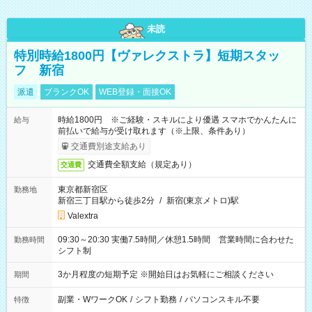
未読
特別時給1800円【ヴァレクストラ】短期スタッ
フ 新宿
派遣
ブランクOK
WEB登録・面接OK
時給1800円 ※ご経験・スキルにより優遇 スマホでかんたんに
給与
前払いで給与が受け取れます（※上限、条件あり）
交通費別途支給あり
交通費全額支給（規定あり）
交通費
東京都新宿区
勤務地
新宿三丁目駅から徒歩2分
/
新宿(東京メトロ)駅
Valextra
09:30～20:30 実働7.5時間／休憩1.5時間 営業時間に合わせた
勤務時間
シフト制
3か月程度の短期予定 ※開始日はお気軽にご相談ください
期間
副業・WワークOK
/
シフト勤務
/
パソコンスキル不要
特徴