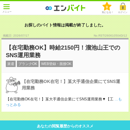
0
メニュー
気になる！
ログイン
お探しのバイト情報は掲載が終了しました。
掲載日 :2026
/
07
/
17
No.RSTI260610504D/12
【在宅勤務OK】時給2150円！溜池山王での
SNS運用業務
派遣
ブランクOK
WEB登録・面接OK
【在宅勤務OK在宅！】某大手通信企業にてSNS運
用業務
【在宅勤務OK在宅！】某大手通信企業にてSNS運用業務▼【工
...も
っとみる
あなたの閲覧履歴からのオススメ