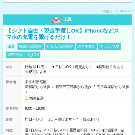
掲載日：2026.08.07
未読
【シフト自由・現金手渡しOK】iPhoneなどス
マホの充電を繋げるだけ！
派遣
職種未経験OK
社会人未経験OK
大学生歓迎
ブランクOK
WEB登録・面接OK
時給1414円～ ▼日払いOK（規定あり） ■初勤務手当あり
給与
※規定による
東京都新宿区
勤務地
新宿駅から徒歩
/
新宿三丁目駅から徒歩
/
高田馬場駅から徒歩
/
…
物流企業
9:00～18:00
勤務時間
即日～OK！ 1日～働けます＾＾（規定あり）
期間
週1日からOK
/
日払いOK
/
履歴書不要
/
40～50代活躍中
/
副
特徴