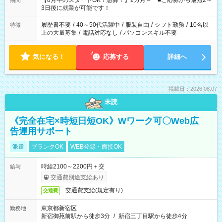
【8月中のスタートOK！急募！】2カ月～ ■ご応募から最短2～
期間
ね。 ※Wワーク希望の方へ 今ご覧のお仕事で希望する勤務時間
3日後に就業が可能です！
と、もう1つのお仕事の勤務時間。 合計で週40時間を超える場
合は応募できません。
履歴書不要
/
40～50代活躍中
/
服装自由
/
シフト勤務
/
10名以
特徴
上の大量募集
/
電話対応なし
/
パソコンスキル不要
気になる！
応募する
詳細へ
掲載日：2026.08.07
未読
《完全在宅×時短日短OK》Wワーク可〇Web広
告運用サポート
派遣
ブランクOK
WEB登録・面接OK
時給2100～2200円＋交
給与
交通費別途支給あり
交通費支給(規定有り)
交通費
東京都新宿区
勤務地
新宿御苑前駅から徒歩3分
/
新宿三丁目駅から徒歩4分