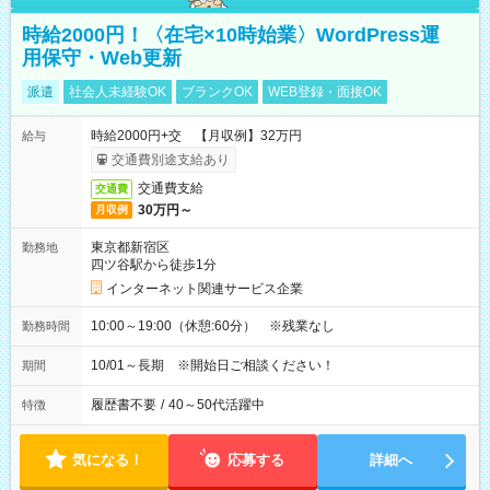
時給2000円！〈在宅×10時始業〉WordPress運
用保守・Web更新
派遣
社会人未経験OK
ブランクOK
WEB登録・面接OK
時給2000円+交 【月収例】32万円
給与
交通費別途支給あり
交通費支給
交通費
30万円～
月収例
東京都新宿区
勤務地
四ツ谷駅から徒歩1分
インターネット関連サービス企業
10:00～19:00（休憩:60分） ※残業なし
勤務時間
10/01～長期 ※開始日ご相談ください！
期間
履歴書不要
/
40～50代活躍中
特徴
気になる！
応募する
詳細へ