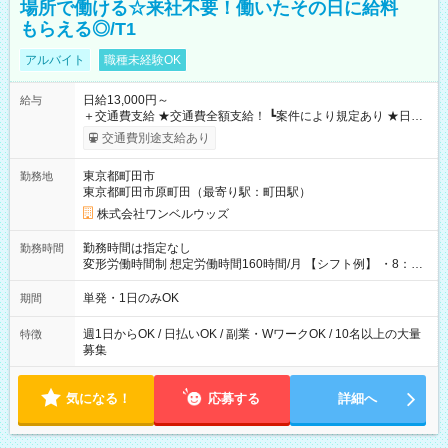
場所で働ける☆来社不要！働いたその日に給料
もらえる◎/T1
アルバイト
職種未経験OK
日給13,000円～
給与
＋交通費支給 ★交通費全額支給！ ┗案件により規定あり ★日払
いOK！（規定あり） ┗働いたその日に現金GET♪ お仕事後はコ
交通費別途支給あり
ンビニATMから 日払い分を引き落とせます！ 【試用期間】試
用期間なし
東京都町田市
勤務地
東京都町田市原町田（最寄り駅：町田駅）
株式会社ワンベルウッズ
勤務時間は指定なし
勤務時間
変形労働時間制 想定労働時間160時間/月 【シフト例】 ・8：00
～21：00
単発・1日のみOK
期間
週1日からOK / 日払いOK / 副業・WワークOK / 10名以上の大量
特徴
募集
気になる！
応募する
詳細へ