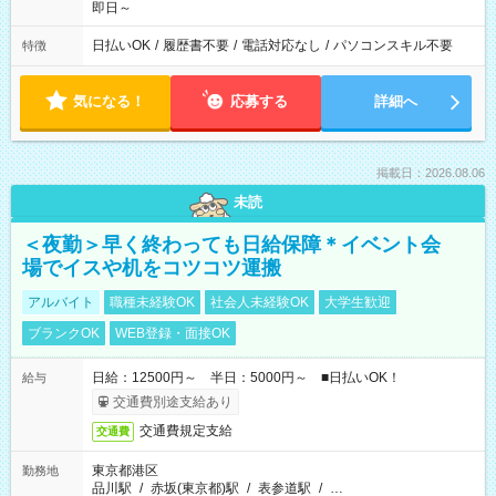
即日～
日払いOK
/
履歴書不要
/
電話対応なし
/
パソコンスキル不要
特徴
気になる！
応募する
詳細へ
掲載日：2026.08.06
未読
＜夜勤＞早く終わっても日給保障＊イベント会
場でイスや机をコツコツ運搬
アルバイト
職種未経験OK
社会人未経験OK
大学生歓迎
ブランクOK
WEB登録・面接OK
日給：12500円～ 半日：5000円～ ■日払いOK！
給与
交通費別途支給あり
交通費規定支給
交通費
東京都港区
勤務地
品川駅
/
赤坂(東京都)駅
/
表参道駅
/
…