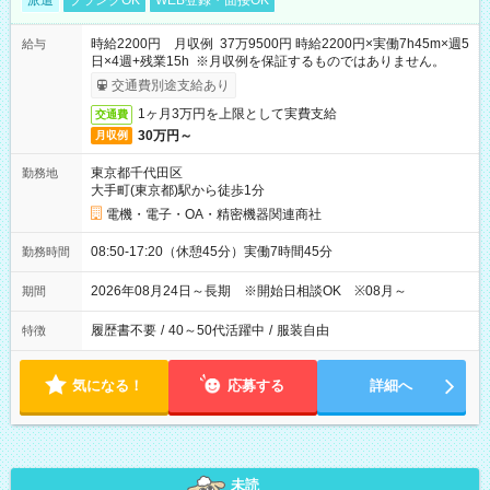
派遣
ブランクOK
WEB登録・面接OK
時給2200円 月収例 37万9500円 時給2200円×実働7h45m×週5
給与
日×4週+残業15h ※月収例を保証するものではありません。
交通費別途支給あり
1ヶ月3万円を上限として実費支給
交通費
30万円～
月収例
東京都千代田区
勤務地
大手町(東京都)駅から徒歩1分
電機・電子・OA・精密機器関連商社
08:50-17:20（休憩45分）実働7時間45分
勤務時間
2026年08月24日～長期 ※開始日相談OK ※08月～
期間
履歴書不要
/
40～50代活躍中
/
服装自由
特徴
気になる！
応募する
詳細へ
未読