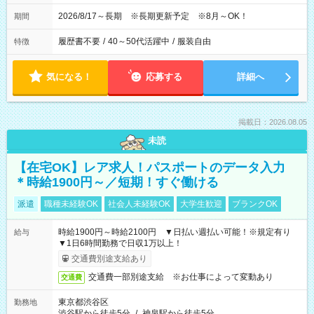
2026/8/17～長期 ※長期更新予定 ※8月～OK！
期間
履歴書不要
/
40～50代活躍中
/
服装自由
特徴
気になる！
応募する
詳細へ
掲載日：2026.08.05
未読
【在宅OK】レア求人！パスポートのデータ入力
＊時給1900円～／短期！すぐ働ける
派遣
職種未経験OK
社会人未経験OK
大学生歓迎
ブランクOK
時給1900円～時給2100円 ▼日払い週払い可能！※規定有り
給与
▼1日6時間勤務で日収1万以上！
交通費別途支給あり
交通費一部別途支給 ※お仕事によって変動あり
交通費
東京都渋谷区
勤務地
渋谷駅から徒歩5分
/
神泉駅から徒歩5分