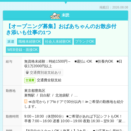
掲載日：2026.08.08
未読
【オープニング募集】おばあちゃんのお散歩付
き添いも仕事の1つ
派遣
職種未経験OK
社会人未経験OK
ブランクOK
WEB登録・面接OK
無資格未経験：時給1500円～ ■週払いOK ■扶養内OK ■日
給与
収1万2000円以上
交通費別途支給あり
交通費全額支給
交通費
東京都豊島区
勤務地
巣鴨駅
/
目白駅
/
北池袋駅
/
…
≪自宅からドアtoドアで30分以内！≫ご希望の勤務地を紹介
します。
9:00～18:00（休憩60分） ■ご希望があれば下記シフトもOK！
勤務時間
早番 7:00～16:00 遅番 10:00～19:00 夜勤 16:30～翌9:30 「家族
と休みを合わせたい」 「余裕を持って夕飯の準備がしたい」
「できれば残業はしたくない」 など、ご希望を教えてください