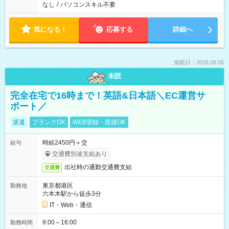
なし
/
パソコンスキル不要
気になる！
応募する
詳細へ
掲載日：2026.08.05
未読
完全在宅で16時まで！英語&日本語＼EC運営サ
ポート／
派遣
ブランクOK
WEB登録・面接OK
時給2450円＋交
給与
交通費別途支給あり
出社時の通勤交通費支給
交通費
東京都港区
勤務地
六本木駅から徒歩3分
IT・Web・通信
9:00～16:00
勤務時間