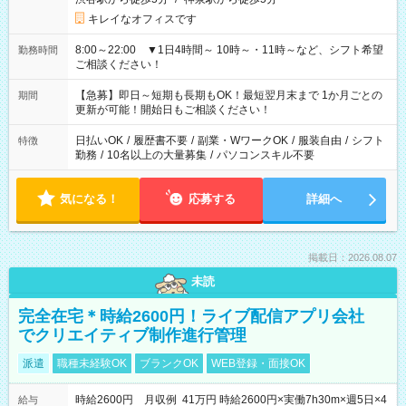
キレイなオフィスです
8:00～22:00 ▼1日4時間～ 10時～・11時～など、シフト希望
勤務時間
ご相談ください！
【急募】即日～短期も長期もOK！最短翌月末まで 1か月ごとの
期間
更新が可能！開始日もご相談ください！
日払いOK
/
履歴書不要
/
副業・WワークOK
/
服装自由
/
シフト
特徴
勤務
/
10名以上の大量募集
/
パソコンスキル不要
気になる！
応募する
詳細へ
掲載日：2026.08.07
未読
完全在宅＊時給2600円！ライブ配信アプリ会社
でクリエイティブ制作進行管理
派遣
職種未経験OK
ブランクOK
WEB登録・面接OK
時給2600円 月収例 41万円 時給2600円×実働7h30m×週5日×4
給与