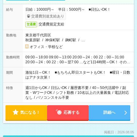
日給：10000円～ 半日：5000円～ ■日払いOK！
給与
交通費別途支給あり
交通費規定支給
交通費
東京都千代田区
勤務地
秋葉原駅
/
神保町駅
/
麹町駅
/
…
オフィス・学校など
09:00～18:00 09:00～13:00 20:00～24：00 22：00～31:00
勤務時間
20:00～24：00 22：00～翌7:00 …など1日4時間～OK！ その他
シフトもございます！ お気軽にご相談ください！
激短1日～OK！ ■もちろん即日スタートもOK！ ■曜日・日数
期間
はアナタ次第！
週1日からOK
/
日払いOK
/
履歴書不要
/
40～50代活躍中
/
副
特徴
業・WワークOK
/
シフト勤務
/
10名以上の大量募集
/
電話対応
なし
/
パソコンスキル不要
気になる！
応募する
詳細へ
掲載日：2026.08.05