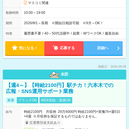
マスコミ関連
10:00～19:00
勤務時間
2026/9/1～長期 ※開始日相談可能 ※9月～OK！
期間
履歴書不要
/
40～50代活躍中
/
副業・WワークOK
/
服装自由
特徴
気になる！
応募する
詳細へ
掲載日：2026.08.06
未読
【週4～】【時給2100円】駅チカ！六本木での
広報・SNS運用サポート業務
派遣
ブランクOK
WEB登録・面接OK
時給2100円 月収例 29万4000円 時給2100円×実働7h×週5日
給与
×4週 ※月収例を保証するものではありません。
交通費別途支給あり