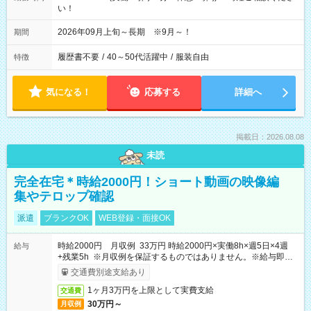
い！
2026年09月上旬～長期 ※9月～！
期間
履歴書不要
/
40～50代活躍中
/
服装自由
特徴
気になる！
応募する
詳細へ
掲載日：2026.08.08
未読
完全在宅＊時給2000円！ショート動画の映像編
集やテロップ確認
派遣
ブランクOK
WEB登録・面接OK
時給2000円 月収例 33万円 時給2000円×実働8h×週5日×4週
給与
+残業5h ※月収例を保証するものではありません。※給与即受
取りサービス利用可（利用条件有）
交通費別途支給あり
1ヶ月3万円を上限として実費支給
交通費
30万円～
月収例