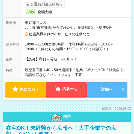
交通費別途支給あり
全額支給
交通費
東京都中央区
勤務地
八丁堀(東京都)駅から徒歩2分
/
茅場町駅から徒歩6分
建設業界向けのAIサービスの提供など
10:00～17:00(実働6時間 休憩1時間) ※定時：10:00～
勤務時間
19:00（※終わりの時間：16:00～19:00で相談可！）
【急募】即日～長期 ※8月～！
期間
履歴書不要
/
40～50代活躍中
/
副業・WワークOK
/
服装自由
/
特徴
電話対応なし
/
パソコンスキル不要
気になる！
応募する
詳細へ
掲載日：2026.08.03
未読
在宅OK！未経験から広報へ！大手企業での広