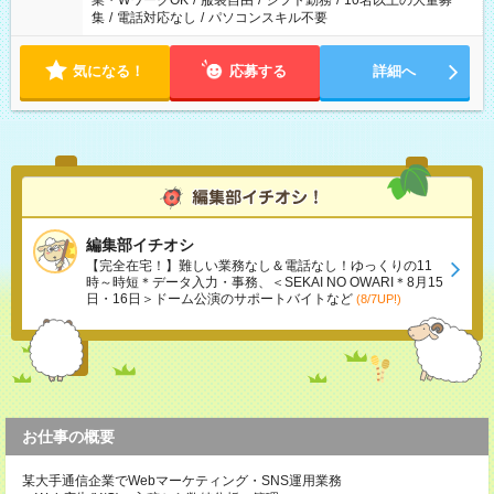
業・WワークOK
/
服装自由
/
シフト勤務
/
10名以上の大量募
集
/
電話対応なし
/
パソコンスキル不要
気になる！
応募する
詳細へ
編集部イチオシ
【完全在宅！】難しい業務なし＆電話なし！ゆっくりの11
時～時短＊データ入力・事務、＜SEKAI NO OWARI＊8月15
日・16日＞ドーム公演のサポートバイトなど
(8/7UP!)
お仕事の概要
某大手通信企業でWebマーケティング・SNS運用業務