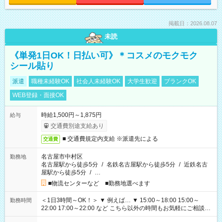
掲載日：2026.08.07
未読
《単発1日OK！日払い可》＊コスメのモクモク
シール貼り
派遣
職種未経験OK
社会人未経験OK
大学生歓迎
ブランクOK
WEB登録・面接OK
時給1,500円～1,875円
給与
交通費別途支給あり
■ 交通費規定内支給 ※派遣先による
交通費
名古屋市中村区
勤務地
名古屋駅から徒歩5分
/
名鉄名古屋駅から徒歩5分
/
近鉄名古
屋駅から徒歩5分
/
…
■物流センターなど ■勤務地選べます
＜1日3時間～OK！＞ ▼ 例えば… ▼ 15:00～18:00 15:00～
勤務時間
22:00 17:00～22:00 など こちら以外の時間もお気軽にご相談く
ださい！