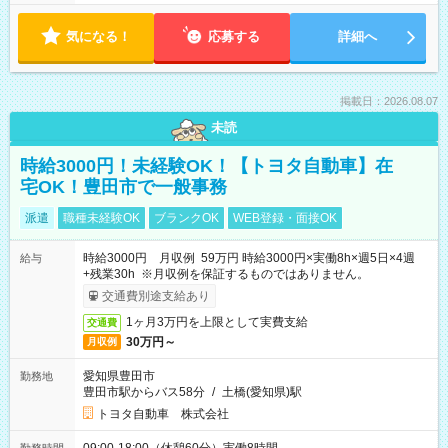
気になる！
応募する
詳細へ
掲載日：2026.08.07
未読
時給3000円！未経験OK！【トヨタ自動車】在
宅OK！豊田市で一般事務
派遣
職種未経験OK
ブランクOK
WEB登録・面接OK
時給3000円 月収例 59万円 時給3000円×実働8h×週5日×4週
給与
+残業30h ※月収例を保証するものではありません。
交通費別途支給あり
1ヶ月3万円を上限として実費支給
交通費
30万円～
月収例
愛知県豊田市
勤務地
豊田市駅からバス58分
/
土橋(愛知県)駅
トヨタ自動車 株式会社