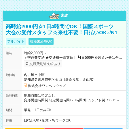
未読
高時給2000円☆1日4時間でOK！国際スポーツ
大会の受付スタッフ☆来社不要！日払いOK♪/N1
アルバイト
職種未経験OK
時給2,000円～
給与
＋交通費支給 ★交通費一部支給！ ┗1日500円を超えた分は全額
支給！ ※往復500円以内の方は自己負担となります ★日払い
交通費別途支給あり
OK！（規定あり） ┗働いたその日に現金GET♪ お仕事後はコン
ビニATMから 日払い分を引き落とせます！ 【試用期間】試用
名古屋市中区
勤務地
期間なし
愛知県名古屋市中区金山（最寄り駅：金山駅）
株式会社ワンベルウッズ
勤務時間は指定なし
勤務時間
変形労働時間制 想定労働時間170時間/月 ☆シフト例 ＊8/15～
10/26 全日共通 08：00～12：00 17：00～21：00 ＊8/31
～9/19のみ下記シフトもあります！ 12：00～16：00 ＊9/6～
単発・1日のみOK
期間
10/6、10/11～26のみ下記シフトもあります！ 07：00～11：
00
日払いOK / 副業・WワークOK
特徴