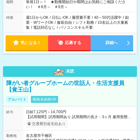
単発1日～！ ★勤務開始日や期間はお気軽にご相談くださ
期間
い！ ＃8月～ ＃9月～
週1日からOK
/
日払いOK
/
履歴書不要
/
40～50代活躍中
/
副
特徴
業・WワークOK
/
服装自由
/
シフト勤務
/
10名以上の大量募
集
/
電話対応なし
/
パソコンスキル不要
気になる！
応募する
詳細へ
未読
障がい者グループホームの世話人・生活支援員
【覚王山】
アルバイト
職種未経験OK
日給7,125円～14,700円
給与
【試用期間】試用期間あり 試用期間の長さ：3ヶ月 雇用形態、
給与は本採用時と同じです。
交通費別途支給あり
名古屋市千種区
勤務地