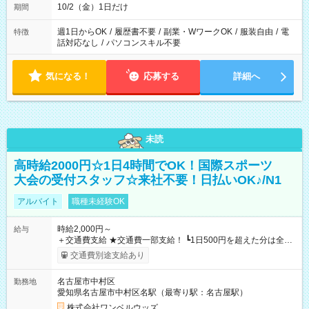
10/2（金）1日だけ
期間
週1日からOK
/
履歴書不要
/
副業・WワークOK
/
服装自由
/
電
特徴
話対応なし
/
パソコンスキル不要
気になる！
応募する
詳細へ
未読
高時給2000円☆1日4時間でOK！国際スポーツ
大会の受付スタッフ☆来社不要！日払いOK♪/N1
アルバイト
職種未経験OK
時給2,000円～
給与
＋交通費支給 ★交通費一部支給！ ┗1日500円を超えた分は全額
支給！ ※往復500円以内の方は自己負担となります ★日払い
交通費別途支給あり
OK！（規定あり） ┗働いたその日に現金GET♪ お仕事後はコン
ビニATMから 日払い分を引き落とせます！ 【試用期間】試用
名古屋市中村区
勤務地
期間なし
愛知県名古屋市中村区名駅（最寄り駅：名古屋駅）
株式会社ワンベルウッズ