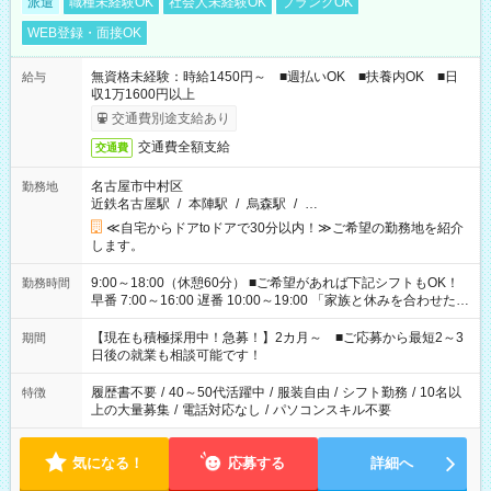
派遣
職種未経験OK
社会人未経験OK
ブランクOK
WEB登録・面接OK
無資格未経験：時給1450円～ ■週払いOK ■扶養内OK ■日
給与
収1万1600円以上
交通費別途支給あり
交通費全額支給
交通費
名古屋市中村区
勤務地
近鉄名古屋駅
/
本陣駅
/
烏森駅
/
…
≪自宅からドアtoドアで30分以内！≫ご希望の勤務地を紹介
します。
9:00～18:00（休憩60分） ■ご希望があれば下記シフトもOK！
勤務時間
早番 7:00～16:00 遅番 10:00～19:00 「家族と休みを合わせた
い」 「余裕を持って夕飯の準備がしたい」 「できれば残業はし
たくない」 など、ご希望を教えてくださいね。 ※Wワーク希望
【現在も積極採用中！急募！】2カ月～ ■ご応募から最短2～3
期間
の方へ 今ご覧のお仕事で希望する勤務時間と、もう1つのお仕事
日後の就業も相談可能です！
の勤務時間。 合計で週40時間を超える場合は応募できません。
履歴書不要
/
40～50代活躍中
/
服装自由
/
シフト勤務
/
10名以
特徴
上の大量募集
/
電話対応なし
/
パソコンスキル不要
気になる！
応募する
詳細へ