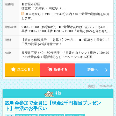
名古屋市緑区
勤務地
徳重駅
/
大高駅
/
有松駅
/
…
≪自宅からドアtoドアで30分以内！≫ご希望の勤務地を紹介
します。
9:00～18:00（休憩60分） ■ご希望があれば下記シフトもOK！
勤務時間
早番 7:00～16:00 遅番 10:00～19:00 「家族と休みを合わせた
い」 「余裕を持って夕飯の準備がしたい」 「できれば残業はし
たくない」 など、ご希望を教えてくださいね。 ※Wワーク希望
【現在も積極採用中！急募！】2カ月～ ■ご応募から最短2～3
期間
の方へ 今ご覧のお仕事で希望する勤務時間と、もう1つのお仕事
日後の就業も相談可能です！
の勤務時間。 合計で週40時間を超える場合は応募できません。
履歴書不要
/
40～50代活躍中
/
服装自由
/
シフト勤務
/
10名以
特徴
上の大量募集
/
電話対応なし
/
パソコンスキル不要
気になる！
応募する
詳細へ
掲載日：2026.08.05
未読
説明会参加で全員に【現金2千円相当プレゼン
ト】生活のお手伝い