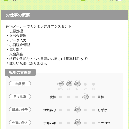
お仕事の概要
住宅メーカーでカンタン経理アシスタント
・伝票処理
・入出金管理
・データ入力
・小口現金管理
・電話対応
・庶務業務
・銀行や役所などへの書類のお届け(社用車利用あり)
＊難しい業務はありません
職場の雰囲気
年齢層
20代
30
40
50
60
男女比率
女性
男性
職場の様子
活気あり
しずか
仕事の仕方
テキパキ
コツコツ