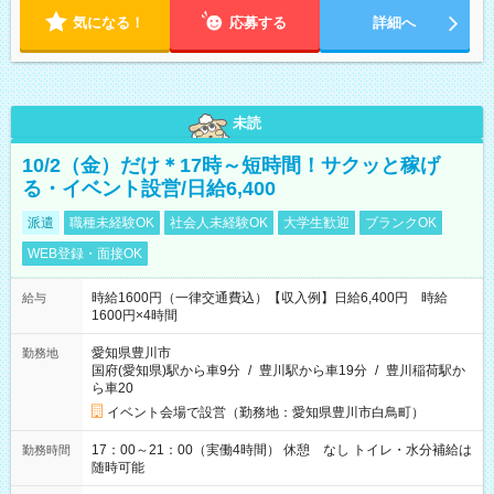
気になる！
応募する
詳細へ
未読
10/2（金）だけ＊17時～短時間！サクッと稼げ
る・イベント設営/日給6,400
派遣
職種未経験OK
社会人未経験OK
大学生歓迎
ブランクOK
WEB登録・面接OK
時給1600円（一律交通費込）【収入例】日給6,400円 時給
給与
1600円×4時間
愛知県豊川市
勤務地
国府(愛知県)駅から車9分
/
豊川駅から車19分
/
豊川稲荷駅か
ら車20
イベント会場で設営（勤務地：愛知県豊川市白鳥町）
17：00～21：00（実働4時間） 休憩 なし トイレ・水分補給は
勤務時間
随時可能