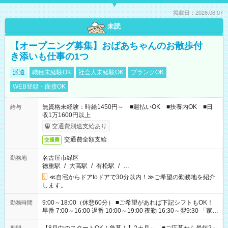
掲載日：2026.08.07
未読
【オープニング募集】おばあちゃんのお散歩付
き添いも仕事の1つ
派遣
職種未経験OK
社会人未経験OK
ブランクOK
WEB登録・面接OK
無資格未経験：時給1450円～ ■週払いOK ■扶養内OK ■日
給与
収1万1600円以上
交通費別途支給あり
交通費全額支給
交通費
名古屋市緑区
勤務地
徳重駅
/
大高駅
/
有松駅
/
…
≪自宅からドアtoドアで30分以内！≫ご希望の勤務地を紹介
します。
9:00～18:00（休憩60分） ■ご希望があれば下記シフトもOK！
勤務時間
早番 7:00～16:00 遅番 10:00～19:00 夜勤 16:30～翌9:30 「家族
と休みを合わせたい」 「余裕を持って夕飯の準備がしたい」
「できれば残業はしたくない」 など、ご希望を教えてください