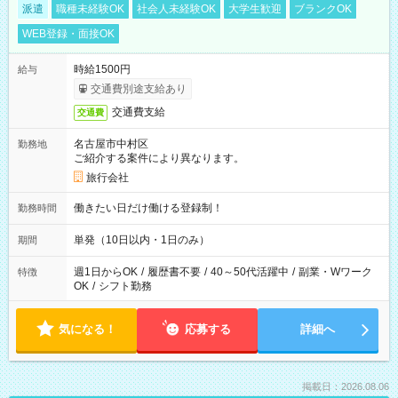
派遣
職種未経験OK
社会人未経験OK
大学生歓迎
ブランクOK
WEB登録・面接OK
時給1500円
給与
交通費別途支給あり
交通費支給
交通費
名古屋市中村区
勤務地
ご紹介する案件により異なります。
旅行会社
働きたい日だけ働ける登録制！
勤務時間
単発（10日以内・1日のみ）
期間
週1日からOK
/
履歴書不要
/
40～50代活躍中
/
副業・Wワーク
特徴
OK
/
シフト勤務
気になる！
応募する
詳細へ
掲載日：2026.08.06