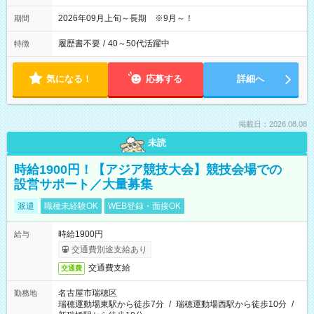
2026年09月上旬～長期 ※9月～！
期間
履歴書不要
/
40～50代活躍中
特徴
気になる！
応募する
詳細へ
掲載日：2026.08.08
未読
時給1900円！【アジア競技大会】競技会場での
設営サポート／大量募集
派遣
職種未経験OK
WEB登録・面接OK
時給1900円
給与
交通費別途支給あり
交通費支給
交通費
名古屋市瑞穂区
勤務地
瑞穂運動場東駅から徒歩7分
/
瑞穂運動場西駅から徒歩10分
/