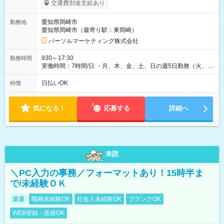
り） 【試用期間】試用期間なし
交通費別途支給あり
愛知県岡崎市
勤務地
愛知県岡崎市（最寄り駅：東岡崎）
パーソルマーケティング株式会社
930～17:30
勤務時間
実働時間：7時間/日 ・月、木、金、土、日の週5日勤務（火、水
は固定休です／夏季、年末年始等、長期休暇有り！） ・ワンシ
フト！ 残業ほぼナシ（0～5h/月）
日払いOK
特徴
気になる！
応募する
詳細へ
未読
＼PC入力の事務／フォーマットあり！15時半ま
で/未経験ＯＫ
派遣
職種未経験OK
社会人未経験OK
ブランクOK
WEB登録・面接OK