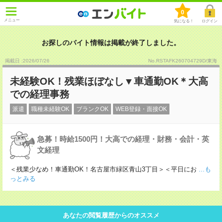
0
メニュー
気になる！
ログイン
お探しのバイト情報は掲載が終了しました。
掲載日 :2026
/
07
/
26
No.RSTAFK260704729D/東海
未経験OK！残業ほぼなし▼車通勤OK＊大高
での経理事務
派遣
職種未経験OK
ブランクOK
WEB登録・面接OK
急募！時給1500円！大高での経理・財務・会計・英
文経理
＜残業少なめ！車通勤OK！名古屋市緑区青山3丁目＞＜平日にお
...も
っとみる
あなたの閲覧履歴からのオススメ