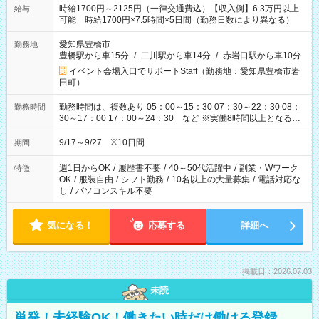
時給1700円～2125円（一律交通費込）【収入例】6.3万円以上
給与
可能 時給1700円×7.5時間×5日間（勤務日数により異なる）
愛知県豊橋市
勤務地
豊橋駅から車15分
/
二川駅から車14分
/
赤岩口駅から車10分
イベント会場入口でサポートStaff（勤務地：愛知県豊橋市岩
田町）
勤務時間は、複数あり 05：00～15：30 07：30～22：30 08：
勤務時間
30～17：00 17：00～24：30 など ※実働8時間以上となる勤
務もあります。 【休憩】60分+他休憩あり 交替で取得します。
安全面に配慮しこまめな休憩があります。
9/17～9/27 ※10日間
期間
週1日からOK
/
履歴書不要
/
40～50代活躍中
/
副業・Wワーク
特徴
OK
/
服装自由
/
シフト勤務
/
10名以上の大量募集
/
電話対応な
し
/
パソコンスキル不要
気になる！
応募する
詳細へ
掲載日：2026.07.03
未読
単発！未経験OK！働きたい時だけ働ける登録