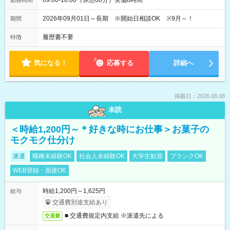
09:00-18:00（休憩60分）実働8時間
勤務時間
2026年09月01日～長期 ※開始日相談OK ※9月～！
期間
履歴書不要
特徴
気になる！
応募する
詳細へ
掲載日：2026.08.08
未読
＜時給1,200円～＊好きな時にお仕事＞お菓子の
モクモク仕分け
派遣
職種未経験OK
社会人未経験OK
大学生歓迎
ブランクOK
WEB登録・面接OK
時給1,200円～1,625円
給与
交通費別途支給あり
■ 交通費規定内支給 ※派遣先による
交通費