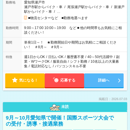
愛知県瀬戸市
勤務地
瀬戸市駅からバイク・車
/
尾張瀬戸駅からバイク・車
/
新瀬戸
駅からバイク・車
/
…
■物流センターなど ■勤務地選べます
9:00～17:00 10:00～19:00 など ■ 他の時間帯もお気軽にご相
勤務時間
談ください！
単発1日～！ ★勤務開始日や期間はお気軽にご相談くださ
期間
い！ ＃8月～ ＃9月～
週1日からOK
/
日払いOK
/
履歴書不要
/
40～50代活躍中
/
副
特徴
業・WワークOK
/
服装自由
/
シフト勤務
/
10名以上の大量募
集
/
電話対応なし
/
パソコンスキル不要
気になる！
応募する
詳細へ
掲載日：2026.07.03
未読
9月～10月愛知県で開催！国際スポーツ大会で
の受付・誘導・接遇業務