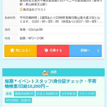
愛知県名古屋市千種区姫池通1-15アベニール姫池通203（最寄り
駅：東山線覚王山駅）
株式会社プラスト
平均労働時間：1週間あたり22時間 勤務日数は最大週２回とな
勤務時間
ります。 (1)22：00～翌5：00 (休憩あり) (2)17：00～翌9：
00 (休憩あり) ３６協定提出済 平均労働時間：1週間あたり22
時間 勤務日数は最大週２回となります。 (1)22：00～翌5：00
単発・1日のみOK
期間
(休憩あり) (2)17：00～翌9：00 (休憩あり) ３６協定提出済
副業・WワークOK
特徴
気になる！
応募する
詳細へ
未読
短期＊イベントスタッフ/身分証チェック・手荷
物検査/日給10,200円～
派遣
職種未経験OK
社会人未経験OK
大学生歓迎
ブランクOK
WEB登録・面接OK