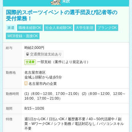
未読
国際的スポーツイベントの選手団及び記者等の
受付業務！
派遣
職種未経験OK
社会人未経験OK
大学生歓迎
ブランクOK
WEB登録・面接OK
時給2,000円
給与
交通費別途支給あり
一部支給（案件により規定あり）
交通費
名古屋市港区
勤務地
金城ふ頭駅から徒歩5分
名古屋市内の企業
(1)（8:00～12:00、17:00～21:00） (2)（8:00～12:00、12:00～
勤務時間
16:00、17:00～21:00）
8/15～10/26
期間
週1日からOK
/
日払いOK
/
履歴書不要
/
40～50代活躍中
/
副
特徴
業・WワークOK
/
シフト勤務
/
電話対応なし
/
パソコンスキル
不要