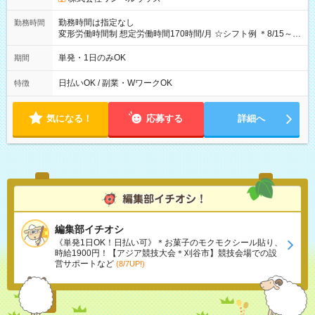
勤務時間は指定なし
勤務時間
変形労働時間制 想定労働時間170時間/月 ☆シフト例 ＊8/15～
10/26 全日共通 08：00～12：00 17：00～21：00 ＊8/31
～9/19のみ下記シフトもあります！ 12：00～16：00 ＊9/6～
単発・1日のみOK
期間
10/6、10/11～26のみ下記シフトもあります！ 07：00～11：
00
日払いOK / 副業・WワークOK
特徴
気になる！
応募する
詳細へ
編集部イチオシ
《単発1日OK！日払い可》＊お菓子のモクモクシール貼り、
時給1900円！【アジア競技大会＊刈谷市】競技会場での設
営サポートなど
(8/7UP!)