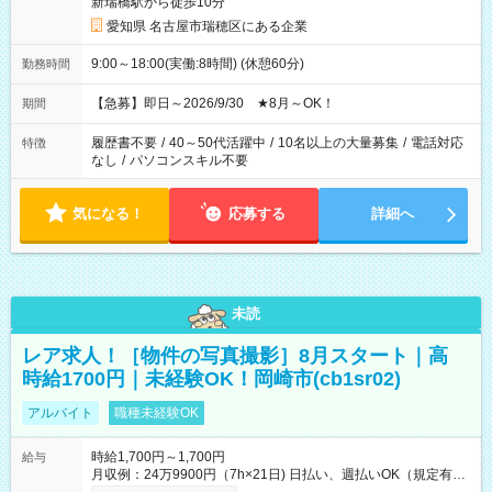
新瑞橋駅から徒歩10分
愛知県 名古屋市瑞穂区にある企業
9:00～18:00(実働:8時間) (休憩60分)
勤務時間
【急募】即日～2026/9/30 ★8月～OK！
期間
履歴書不要
/
40～50代活躍中
/
10名以上の大量募集
/
電話対応
特徴
なし
/
パソコンスキル不要
気になる！
応募する
詳細へ
未読
レア求人！［物件の写真撮影］8月スタート｜高
時給1700円｜未経験OK！岡崎市(cb1sr02)
アルバイト
職種未経験OK
時給1,700円～1,700円
給与
月収例：24万9900円（7h×21日) 日払い、週払いOK（規定有