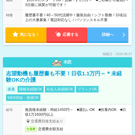
【8月中のスタートOK！急募！】2カ月～ ■ご応募から最短2～
期間
ね。 ※Wワーク希望の方へ 今ご覧のお仕事で希望する勤務時間
3日後に就業が可能です！
と、もう1つのお仕事の勤務時間。 合計で週40時間を超える場
合は応募できません。
履歴書不要
/
40～50代活躍中
/
服装自由
/
シフト勤務
/
10名以
特徴
上の大量募集
/
電話対応なし
/
パソコンスキル不要
気になる！
応募する
詳細へ
掲載日：2026.08.07
未読
志望動機も履歴書も不要！日収1.1万円～＊未経
験OKの介護
派遣
職種未経験OK
社会人未経験OK
ブランクOK
WEB登録・面接OK
無資格未経験：時給1450円～ ■週払いOK ■扶養内OK ■日
給与
収1万1600円以上
交通費別途支給あり
交通費全額支給
交通費