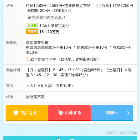
時給1250円～1563円+交通費規定支給 【月収例】時給1250円
給与
×6時間×20日+土曜出勤2回
交通費別途支給あり
月額上限規定あり
交通費
15～20万円
月収例
愛知県豊明市
勤務地
中京競馬場前駅から車10分
/
前後駅から車10分
/
有松駅から
車13分
総合病院で事務（勤務地：豊明市沓掛町）
【月～金曜日】 8：45～15：30（実働6時間） 【土曜日】※隔
勤務時間
週 8：45～12：30（実働3時間45分）
＜入社日応相談・長期歓迎＞
期間
履歴書不要
特徴
気になる！
応募する
詳細へ
掲載日：2026.08.06