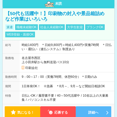
未読
【50代も活躍中！】印刷物の封入や景品箱詰め
など作業はいろいろ
派遣
職種未経験OK
社会人未経験OK
大学生歓迎
ブランクOK
WEB登録・面接OK
時給1400円 ＊日給9,800円＝時給1,400円×実働7時間 ＊日払
給与
い・週払い（速払システム）制度あり
名古屋市西区
勤務地
上小田井駅から無料送迎バス10分
印刷会社
9：00～17：00（実働7時間、休憩60分） ＊日勤のみ
勤務時間
1日単発OK！ ※急募 ＊8月～、9月～など開始日相談OK
期間
日払いOK
/
履歴書不要
/
40～50代活躍中
/
10名以上の大量募
特徴
集
/
パソコンスキル不要
気になる！
応募する
詳細へ