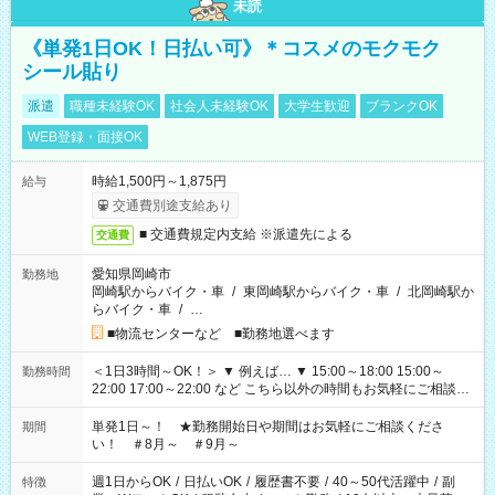
未読
《単発1日OK！日払い可》＊コスメのモクモク
シール貼り
派遣
職種未経験OK
社会人未経験OK
大学生歓迎
ブランクOK
WEB登録・面接OK
時給1,500円～1,875円
給与
交通費別途支給あり
■ 交通費規定内支給 ※派遣先による
交通費
愛知県岡崎市
勤務地
岡崎駅からバイク・車
/
東岡崎駅からバイク・車
/
北岡崎駅か
らバイク・車
/
…
■物流センターなど ■勤務地選べます
＜1日3時間～OK！＞ ▼ 例えば… ▼ 15:00～18:00 15:00～
勤務時間
22:00 17:00～22:00 など こちら以外の時間もお気軽にご相談く
ださい！
単発1日～！ ★勤務開始日や期間はお気軽にご相談くださ
期間
い！ ＃8月～ ＃9月～
週1日からOK
/
日払いOK
/
履歴書不要
/
40～50代活躍中
/
副
特徴