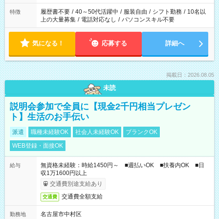
と、もう1つのお仕事の勤務時間。 合計で週40時間を超える場
合は応募できません。
履歴書不要
/
40～50代活躍中
/
服装自由
/
シフト勤務
/
10名以
特徴
上の大量募集
/
電話対応なし
/
パソコンスキル不要
気になる！
応募する
詳細へ
掲載日：2026.08.05
未読
説明会参加で全員に【現金2千円相当プレゼン
ト】生活のお手伝い
派遣
職種未経験OK
社会人未経験OK
ブランクOK
WEB登録・面接OK
無資格未経験：時給1450円～ ■週払いOK ■扶養内OK ■日
給与
収1万1600円以上
交通費別途支給あり
交通費全額支給
交通費
名古屋市中村区
勤務地