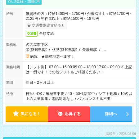
WEB登録・面接OK
無資格の方：時給1400円～1750円 / 介護福祉士：時給1700円～
給与
2125円 / 初任者以上：時給1500円～1875円
交通費別途支給あり
全額支給
交通費
名古屋市中区
勤務地
栄(愛知県)駅
/
伏見(愛知県)駅
/
矢場町駅
/
…
病院 ★勤務地選べます！
【シフト例】 07:00～16:00 09:00～18:00 17:00～09:00 ※ 上記
勤務時間
は一例です！その他シフトもご相談ください！
即日～2ヶ月以上
期間
日払いOK
/
履歴書不要
/
40～50代活躍中
/
シフト勤務
/
10名以
特徴
上の大量募集
/
電話対応なし
/
パソコンスキル不要
気になる！
応募する
詳細へ
掲載日：2026.08.06