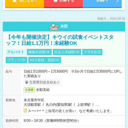
気になる！
応募する
詳細へ
掲載日：2026.08.05
未読
【今年も開催決定】キウイの試食イベントスタ
ッフ！日給1.1万円！未経験OK
アルバイト
職種未経験OK
社会人未経験OK
大学生歓迎
ブランクOK
WEB登録・面接OK
日給1万1000円～1万3000円 ※3か月で日給1万3000円にUPし
給与
た実績あり
交通費別途支給あり
全額支給
交通費
名古屋市中区
勤務地
大須観音駅
/
丸の内(愛知県)駅
/
上前津駅
/
…
スーパー＊ご自宅の近くが良い、など考慮いたします。
9:00～18:30（実働8時間/休憩90分）
勤務時間