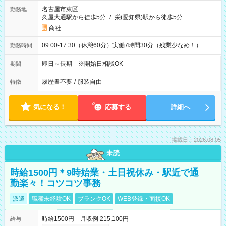
名古屋市東区
勤務地
久屋大通駅から徒歩5分
/
栄(愛知県)駅から徒歩5分
商社
09:00-17:30（休憩60分）実働7時間30分（残業少なめ！）
勤務時間
即日～長期 ※開始日相談OK
期間
履歴書不要
/
服装自由
特徴
気になる！
応募する
詳細へ
掲載日：2026.08.05
未読
時給1500円＊9時始業・土日祝休み・駅近で通
勤楽々！コツコツ事務
派遣
職種未経験OK
ブランクOK
WEB登録・面接OK
時給1500円 月収例 215,100円
給与