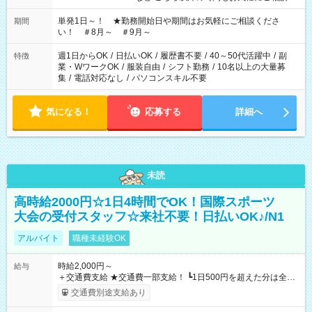
ださい！
単発1日～！ ★勤務開始日や期間はお気軽にご相談くださ
期間
い！ ＃8月～ ＃9月～
週1日からOK
/
日払いOK
/
履歴書不要
/
40～50代活躍中
/
副
特徴
業・WワークOK
/
服装自由
/
シフト勤務
/
10名以上の大量募
集
/
電話対応なし
/
パソコンスキル不要
気になる！
応募する
詳細へ
未読
高時給2000円☆1日4時間でOK！国際スポーツ
大会の受付スタッフ☆来社不要！日払いOK♪/N1
アルバイト
職種未経験OK
時給2,000円～
給与
＋交通費支給 ★交通費一部支給！ ┗1日500円を超えた分は全額
支給！ ※往復500円以内の方は自己負担となります ★日払い
交通費別途支給あり
OK！（規定あり） ┗働いたその日に現金GET♪ お仕事後はコン
ビニATMから 日払い分を引き落とせます！ 【試用期間】試用