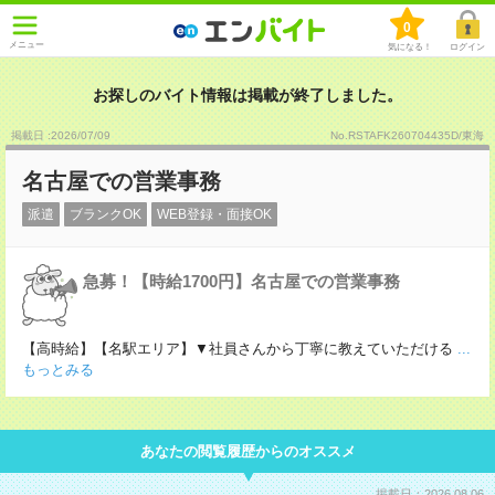
0
メニュー
気になる！
ログイン
お探しのバイト情報は掲載が終了しました。
掲載日 :2026
/
07
/
09
No.RSTAFK260704435D/東海
名古屋での営業事務
派遣
ブランクOK
WEB登録・面接OK
急募！【時給1700円】名古屋での営業事務
【高時給】【名駅エリア】▼社員さんから丁寧に教えていただける
...
もっとみる
あなたの閲覧履歴からのオススメ
掲載日：2026.08.06