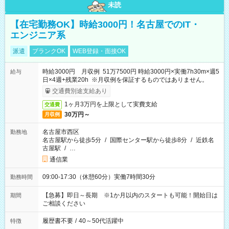
未読
【在宅勤務OK】時給3000円！名古屋でのIT・
エンジニア系
派遣
ブランクOK
WEB登録・面接OK
時給3000円 月収例 51万7500円 時給3000円×実働7h30m×週5
給与
日×4週+残業20h ※月収例を保証するものではありません。
交通費別途支給あり
1ヶ月3万円を上限として実費支給
交通費
30万円～
月収例
名古屋市西区
勤務地
名古屋駅から徒歩5分
/
国際センター駅から徒歩8分
/
近鉄名
古屋駅
/
…
通信業
09:00-17:30（休憩60分）実働7時間30分
勤務時間
【急募】即日～長期 ※1か月以内のスタートも可能！開始日は
期間
ご相談ください
履歴書不要
/
40～50代活躍中
特徴