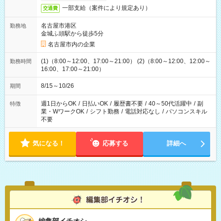
一部支給（案件により規定あり）
交通費
名古屋市港区
勤務地
金城ふ頭駅から徒歩5分
名古屋市内の企業
(1)（8:00～12:00、17:00～21:00） (2)（8:00～12:00、12:00～
勤務時間
16:00、17:00～21:00）
8/15～10/26
期間
週1日からOK
/
日払いOK
/
履歴書不要
/
40～50代活躍中
/
副
特徴
業・WワークOK
/
シフト勤務
/
電話対応なし
/
パソコンスキル
不要
気になる！
応募する
詳細へ