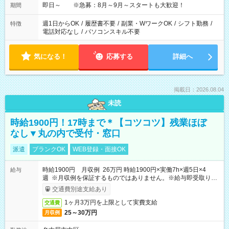
即日～ ※急募：8月～9月～スタートも大歓迎！
期間
週1日からOK
/
履歴書不要
/
副業・WワークOK
/
シフト勤務
/
特徴
電話対応なし
/
パソコンスキル不要
気になる！
応募する
詳細へ
掲載日：2026.08.04
未読
時給1900円！17時まで＊【コツコツ】残業ほぼ
なし▼丸の内で受付・窓口
派遣
ブランクOK
WEB登録・面接OK
時給1900円 月収例 26万円 時給1900円×実働7h×週5日×4
給与
週 ※月収例を保証するものではありません。※給与即受取りサ
ービス利用可（利用条件有）
交通費別途支給あり
1ヶ月3万円を上限として実費支給
交通費
25～30万円
月収例