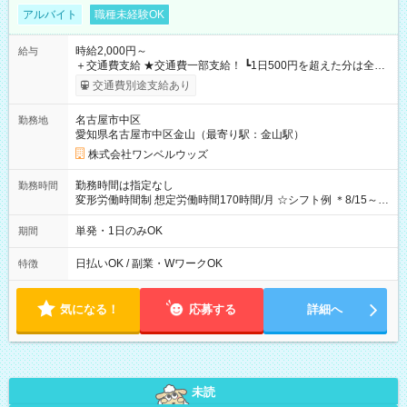
アルバイト
職種未経験OK
時給2,000円～
給与
＋交通費支給 ★交通費一部支給！ ┗1日500円を超えた分は全額
支給！ ※往復500円以内の方は自己負担となります ★日払い
交通費別途支給あり
OK！（規定あり） ┗働いたその日に現金GET♪ お仕事後はコン
ビニATMから 日払い分を引き落とせます！ 【試用期間】試用
名古屋市中区
勤務地
期間なし
愛知県名古屋市中区金山（最寄り駅：金山駅）
株式会社ワンベルウッズ
勤務時間は指定なし
勤務時間
変形労働時間制 想定労働時間170時間/月 ☆シフト例 ＊8/15～
10/26 全日共通 08：00～12：00 17：00～21：00 ＊8/31
～9/19のみ下記シフトもあります！ 12：00～16：00 ＊9/6～
単発・1日のみOK
期間
10/6、10/11～26のみ下記シフトもあります！ 07：00～11：
00
日払いOK / 副業・WワークOK
特徴
気になる！
応募する
詳細へ
未読