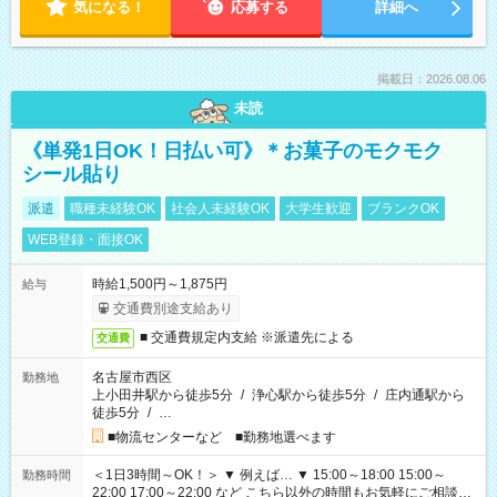
気になる！
応募する
詳細へ
掲載日：2026.08.06
未読
《単発1日OK！日払い可》＊お菓子のモクモク
シール貼り
派遣
職種未経験OK
社会人未経験OK
大学生歓迎
ブランクOK
WEB登録・面接OK
時給1,500円～1,875円
給与
交通費別途支給あり
■ 交通費規定内支給 ※派遣先による
交通費
名古屋市西区
勤務地
上小田井駅から徒歩5分
/
浄心駅から徒歩5分
/
庄内通駅から
徒歩5分
/
…
■物流センターなど ■勤務地選べます
＜1日3時間～OK！＞ ▼ 例えば… ▼ 15:00～18:00 15:00～
勤務時間
22:00 17:00～22:00 など こちら以外の時間もお気軽にご相談く