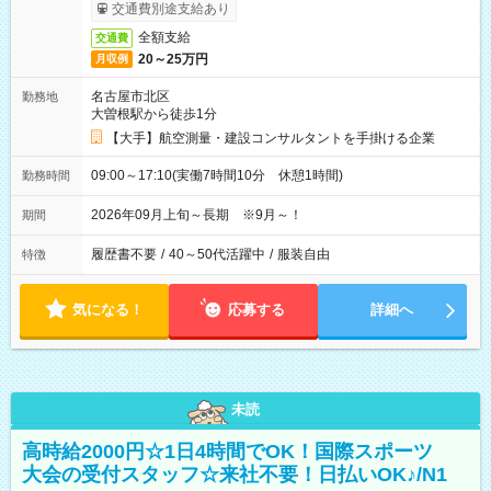
交通費別途支給あり
全額支給
交通費
20～25万円
月収例
名古屋市北区
勤務地
大曽根駅から徒歩1分
【大手】航空測量・建設コンサルタントを手掛ける企業
09:00～17:10(実働7時間10分 休憩1時間)
勤務時間
2026年09月上旬～長期 ※9月～！
期間
履歴書不要
/
40～50代活躍中
/
服装自由
特徴
気になる！
応募する
詳細へ
未読
高時給2000円☆1日4時間でOK！国際スポーツ
大会の受付スタッフ☆来社不要！日払いOK♪/N1