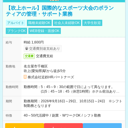
【吹上ホール】国際的なスポーツ大会のボラン
ティアの管理・サポート業務
アルバイト
職種未経験OK
社会人未経験OK
大学生歓迎
ブランクOK
WEB登録・面接OK
時給 1,600円
給与
交通費別途支給あり
交通費支給
交通費
名古屋市千種区
勤務地
吹上(愛知県)駅から徒歩5分
株式会社近鉄HRパートナーズ
勤務時間：5：45～9：30の範囲で日によって異なります。
勤務時間
(1)5：45～18：45（休憩1時間）ホテル前泊あり！
(2)6：00～19：00（休憩1時間）ホテル前泊あり！
(3)6：45～19：45（休憩1時間） (4)7：
勤務期間：2026年9月16日～29日、10月15日～24日 ※シフト
期間
30～20：30（休憩1時間） (5)8：30～18：00（休憩
制勤務となります
1時間） (6)9：30～21：30（休憩1時間）
40～50代活躍中
/
副業・WワークOK
/
シフト勤務
特徴