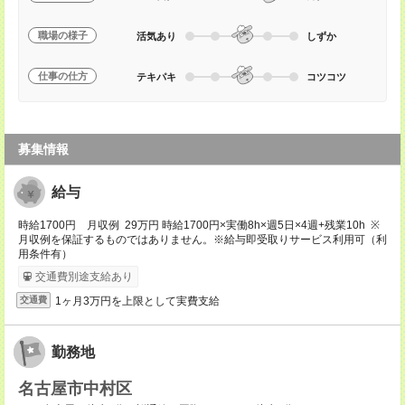
職場の様子
活気あり
しずか
仕事の仕方
テキパキ
コツコツ
募集情報
給与
時給1700円 月収例 29万円 時給1700円×実働8h×週5日×4週+残業10h ※
月収例を保証するものではありません。※給与即受取りサービス利用可（利
用条件有）
交通費別途支給あり
1ヶ月3万円を上限として実費支給
交通費
勤務地
名古屋市中村区