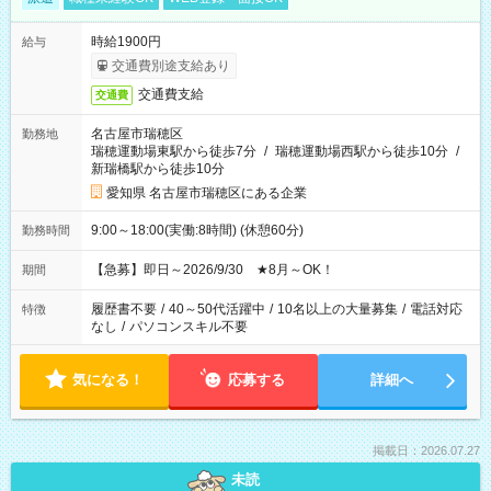
時給1900円
給与
交通費別途支給あり
交通費支給
交通費
名古屋市瑞穂区
勤務地
瑞穂運動場東駅から徒歩7分
/
瑞穂運動場西駅から徒歩10分
/
新瑞橋駅から徒歩10分
愛知県 名古屋市瑞穂区にある企業
9:00～18:00(実働:8時間) (休憩60分)
勤務時間
【急募】即日～2026/9/30 ★8月～OK！
期間
履歴書不要
/
40～50代活躍中
/
10名以上の大量募集
/
電話対応
特徴
なし
/
パソコンスキル不要
気になる！
応募する
詳細へ
掲載日：2026.07.27
未読