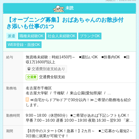
未読
【オープニング募集】おばあちゃんのお散歩付
き添いも仕事の1つ
派遣
職種未経験OK
社会人未経験OK
ブランクOK
WEB登録・面接OK
無資格未経験：時給1450円～ ■週払いOK ■扶養内OK ■日
給与
収1万1600円以上
交通費別途支給あり
交通費全額支給
交通費
名古屋市千種区
勤務地
名古屋大学駅
/
千種駅
/
東山公園(愛知県)駅
/
…
≪自宅からドアtoドアで30分以内！≫ご希望の勤務地を紹介
します。
9:00～18:00（休憩60分） ■ご希望があれば下記シフトもOK！
勤務時間
早番 7:00～16:00 遅番 10:00～19:00 夜勤 16:30～翌9:30 「家族
と休みを合わせたい」 「余裕を持って夕飯の準備がしたい」
「できれば残業はしたくない」 など、ご希望を教えてください
【8月中のスタートOK！急募！】2カ月～ ■ご応募から最短2～
期間
ね。 ※Wワーク希望の方へ 今ご覧のお仕事で希望する勤務時間
3日後に就業が可能です！