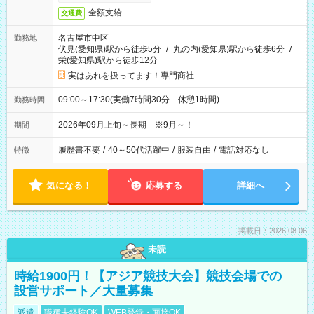
全額支給
交通費
名古屋市中区
勤務地
伏見(愛知県)駅から徒歩5分
/
丸の内(愛知県)駅から徒歩6分
/
栄(愛知県)駅から徒歩12分
実はあれを扱ってます！専門商社
09:00～17:30(実働7時間30分 休憩1時間)
勤務時間
2026年09月上旬～長期 ※9月～！
期間
履歴書不要
/
40～50代活躍中
/
服装自由
/
電話対応なし
特徴
気になる！
応募する
詳細へ
掲載日：2026.08.06
未読
時給1900円！【アジア競技大会】競技会場での
設営サポート／大量募集
派遣
職種未経験OK
WEB登録・面接OK