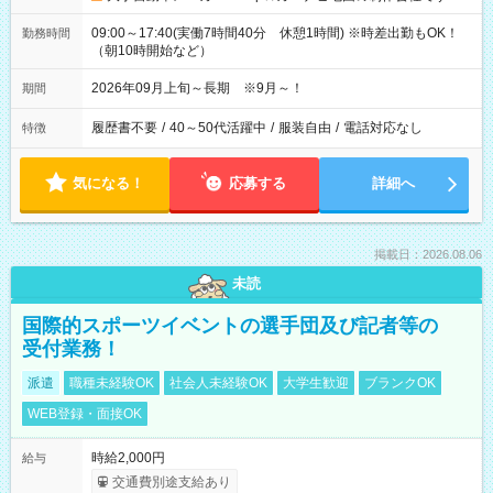
09:00～17:40(実働7時間40分 休憩1時間) ※時差出勤もOK！
勤務時間
（朝10時開始など）
2026年09月上旬～長期 ※9月～！
期間
履歴書不要
/
40～50代活躍中
/
服装自由
/
電話対応なし
特徴
気になる！
応募する
詳細へ
掲載日：2026.08.06
未読
国際的スポーツイベントの選手団及び記者等の
受付業務！
派遣
職種未経験OK
社会人未経験OK
大学生歓迎
ブランクOK
WEB登録・面接OK
時給2,000円
給与
交通費別途支給あり