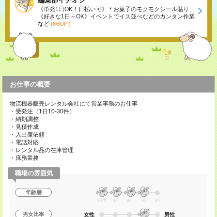
編集部イチオシ
《単発1日OK！日払い可》＊お菓子のモクモクシール貼り、
《好きな1日～OK》イベントでイス並べなどのカンタン作業
など
(8/6UP!)
お仕事の概要
物流機器販売レンタル会社にて営業事務のお仕事
・受発注（1日10-30件）
・納期調整
・見積作成
・入出庫依頼
・電話対応
・レンタル品の在庫管理
・庶務業務
職場の雰囲気
年齢層
20代
30
40
50
60
男女比率
女性
男性