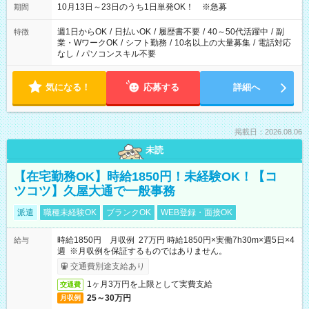
10/22→「17：00～24：30」 10/23→「16：00～23：00」 ＊
10月13日～23日のうち1日単発OK！ ※急募
期間
勤務時間に関して、面談時にしっかりお伝えします！ 朝だ
け、夕方だけ、などもOKです！
週1日からOK
/
日払いOK
/
履歴書不要
/
40～50代活躍中
/
副
特徴
業・WワークOK
/
シフト勤務
/
10名以上の大量募集
/
電話対応
なし
/
パソコンスキル不要
気になる！
応募する
詳細へ
掲載日：2026.08.06
未読
【在宅勤務OK】時給1850円！未経験OK！【コ
ツコツ】久屋大通で一般事務
派遣
職種未経験OK
ブランクOK
WEB登録・面接OK
時給1850円 月収例 27万円 時給1850円×実働7h30m×週5日×4
給与
週 ※月収例を保証するものではありません。
交通費別途支給あり
1ヶ月3万円を上限として実費支給
交通費
25～30万円
月収例