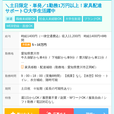
＼土日限定・単発／1勤務1万円以上！家具配達
サポート◎大学生活躍中
派遣
職種未経験OK
社会人未経験OK
大学生歓迎
ブランクOK
WEB登録・面接OK
時給1400円（一律交通費込）収入11,200円 時給1400円×8時
給与
間
5～10万円
月収例
愛知県豊川市
勤務地
牛久保駅から車4分
/
下地駅から車9分
/
豊川駅から車11分
/
…
家具移動・配達補助（勤務地：愛知県豊川市正岡町）
9：00～18：00（実働8時間） 【残業】なし 【休憩】60分 ・ト
勤務時間
イレ、水分補給、随時可能
土日祝 ※短期（延長の可能性あり）
期間
週1日からOK
/
履歴書不要
/
副業・WワークOK
/
服装自由
/
シ
特徴
フト勤務
/
電話対応なし