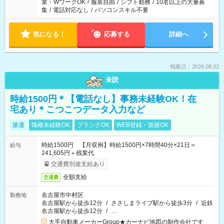
業・WワークOK
/
服装自由
/
シフト勤務
/
10名以上の大量募
集
/
電話対応なし
/
パソコンスキル不要
気になる！
応募する
詳細へ
掲載日：2026.08.02
未読
時給1500円＊【電話なし】事務未経験OK！在
宅あり＊こつこつデータ入力など
派遣
職種未経験OK
ブランクOK
WEB登録・面接OK
時給1500円 【月収例】時給1500円×7時間40分×21日＝
給与
241,605円＋残業代
交通費別途支給あり
全額支給
交通費
名古屋市中村区
勤務地
名古屋駅から徒歩12分
/
ささしまライブ駅から徒歩3分
/
近鉄
名古屋駅から徒歩12分
/
…
大手自動車メーカーGroup★カーナビ地図の制作会社です