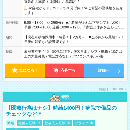
近鉄名古屋駅
/
本陣駅
/
烏森駅
/
…
≪自宅からドアtoドアで30分以内！≫ご希望の勤務地を紹介
します。
9:00～18:00（休憩60分） ■ご希望があれば下記シフトもOK！
勤務時間
早番 7:00～16:00 遅番 10:00～19:00 「家族と休みを合わせた
い」 「余裕を持って夕飯の準備がしたい」 「できれば残業はし
たくない」 など、ご希望を教えてくださいね。 ※Wワーク希望
【現在も積極採用中！急募！】2カ月～ ■ご応募から最短2～3
期間
の方へ 今ご覧のお仕事で希望する勤務時間と、もう1つのお仕事
日後の就業も相談可能です！
の勤務時間。 合計で週40時間を超える場合は応募できません。
履歴書不要
/
40～50代活躍中
/
服装自由
/
シフト勤務
/
10名以
特徴
上の大量募集
/
電話対応なし
/
パソコンスキル不要
気になる！
応募する
詳細へ
掲載日：2026.08.06
未読
【医療行為はナシ】時給1400円！病院で備品の
チェックなど＊
派遣
職種未経験OK
社会人未経験OK
ブランクOK