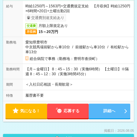
時給1250円～1563円+交通費規定支給 【月収例】時給1250円
給与
×6時間×20日+土曜出勤2回
交通費別途支給あり
月額上限規定あり
交通費
15～20万円
月収例
愛知県豊明市
勤務地
中京競馬場前駅から車10分
/
前後駅から車10分
/
有松駅から
車13分
総合病院で事務（勤務地：豊明市沓掛町）
【月～金曜日】 8：45～15：30（実働6時間） 【土曜日】※隔
勤務時間
週 8：45～12：30（実働3時間45分）
＜入社日応相談・長期歓迎＞
期間
履歴書不要
特徴
気になる！
応募する
詳細へ
掲載日：2026.08.05