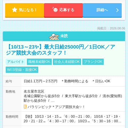
気になる！
応募する
詳細へ
掲載日：2026.08.06
未読
【10/13～23✨】最大日給25000円／1日OK／ア
ジア競技大会のスタッフ！
アルバイト
職種未経験OK
社会人未経験OK
ブランクOK
WEB登録・面接OK
日給1.1万円～2.5万円 ＊勤務時間による ＊日払いOK
給与
名古屋市北区
勤務地
名城公園駅から徒歩5分
/
東大手駅から徒歩5分
/
清水(愛知県)
駅から徒歩5分
/
…
パラリンピック＊アジア競技大会✨！
【朝】 10/13・14・15→「6：00～21：00」 10/16・17・19・
勤務時間
20・21・22→「4：30～17：00」 10/23→「5：30～16：00」
【夕方】 10/16・17・19～21→「17：00～26：00」