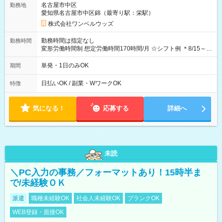
名古屋市中区
勤務地
期間なし
愛知県名古屋市中区錦（最寄り駅：栄駅）
株式会社ワンベルウッズ
勤務時間は指定なし
勤務時間
変形労働時間制 想定労働時間170時間/月 ☆シフト例 ＊8/15～
10/26 全日共通 08：00～12：00 17：00～21：00 ＊8/31
～9/19のみ下記シフトもあります！ 12：00～16：00 ＊9/6～
単発・1日のみOK
期間
10/6、10/11～26のみ下記シフトもあります！ 07：00～11：
00
日払いOK / 副業・WワークOK
特徴
気になる！
応募する
詳細へ
未読
＼PC入力の事務／フォーマットあり！15時半ま
で/未経験ＯＫ
派遣
職種未経験OK
社会人未経験OK
ブランクOK
WEB登録・面接OK