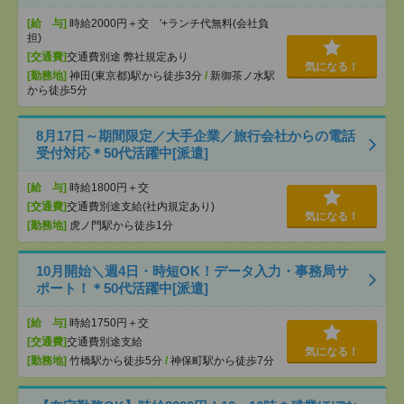
[給 与]
時給2000円＋交 '+ランチ代無料(会社負
担)
[交通費]
交通費別途 弊社規定あり
気になる！
[勤務地]
神田(東京都)駅から徒歩3分
/
新御茶ノ水駅
から徒歩5分
8月17日～期間限定／大手企業／旅行会社からの電話
受付対応＊50代活躍中[派遣]
[給 与]
時給1800円＋交
[交通費]
交通費別途支給(社内規定あり)
気になる！
[勤務地]
虎ノ門駅から徒歩1分
10月開始＼週4日・時短OK！データ入力・事務局サ
ポート！＊50代活躍中[派遣]
[給 与]
時給1750円＋交
[交通費]
交通費別途支給
気になる！
[勤務地]
竹橋駅から徒歩5分
/
神保町駅から徒歩7分