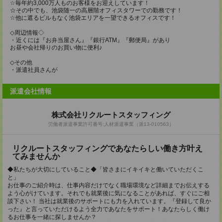
☆毎年約3,000万人ものお客様をお迎えしています！
☆その中でも、池袋随一の高層階オフィスタワーでの勤務です！
☆他に遮るビルもなく池袋エリアを一望できるオフィスです！
◇周辺情報◇
・近くには『お弁当屋さん』『銀行ATM』『郵便局』があり
お昼や会社帰りのお買い物に便利♪
◇その他
・派遣社員さんが
派遣会社情報
株式会社リクルートスタッフィング
労働者派遣事業許可番号:人材派遣事業（派13-010563）
リクルートスタッフィングであなたらしい働き方叶え
てみませんか
◆私たちが大切にしていること◆「皆さまにイキイキと働いていただくこ
と」
お仕事のご紹介時は、仕事内容だけでなく職場環境など詳細までお伝えする
よう心がけています。それでも就業後に気になることがあれば、すぐにご相
談下さい！ 当社は就業後のサポートにも力を入れています。『登録して良か
った』と言っていただけるよう全力であなたをサポート！あなたらしく働け
るお仕事を一緒に探しませんか？