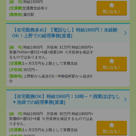
[給 与]
時給1500円
[交通費]
交通費支給有り
気になる！
[勤務地]
藤沢駅
【在宅勤務多め】【電話なし】時給1900円！未経験
OK！上野での経理事務[派遣]
[給 与]
時給1900円 月収例 31万円 時給1900円×
実働7h45m×週5日×4週+残業10h ※月収例を保証す
るものではありません。
[交通費]
1ヶ月3万円を上限として実費支給
気になる！
[月収例]
30万円～
[勤務地]
上野駅から徒歩2分
/
仲御徒町駅から徒歩5
分
【在宅勤務OK】時給1900円！10時～＊残業ほぼなし
▼池袋での経理事務[派遣]
[給 与]
時給1900円 月収例 30万円 時給1900円×
実働8h×週5日×4週 ※月収例を保証するものではあ
りません。
[交通費]
1ヶ月3万円を上限として実費支給
気になる！