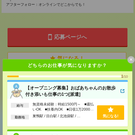
↓
アフターフォロー：オンラインでどこからでも！
応募ページへ
気になる！
×
どちらのお仕事が気になりますか？
1
/10
メール
LINE
で送る
で送る
【オープニング募集】おばあちゃんのお散歩
付き添いも仕事の1つ[派遣]
シェア
ツイート
ブックマーク
無資格未経験：時給1500円～ ■週払
給与
いOK ■扶養内OK ■日収1万2000円
以上
巣鴨駅 / 目白駅 / 北池袋駅 / …
気になる!
勤務地
あなたの閲覧履歴からの
おすすめ