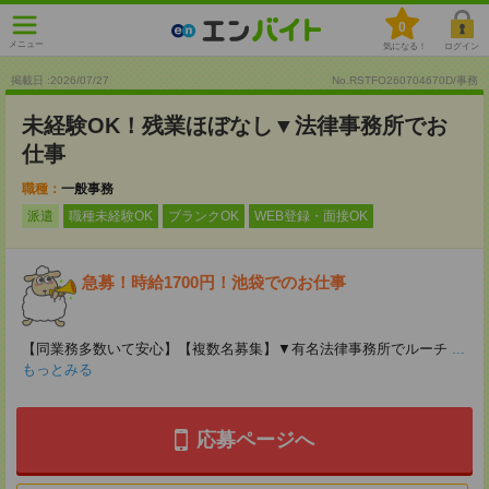
0
メニュー
気になる！
ログイン
掲載日 :2026
/
07
/
27
No.RSTFO260704670D/事務
未経験OK！残業ほぼなし▼法律事務所でお
仕事
職種：
一般事務
派遣
職種未経験OK
ブランクOK
WEB登録・面接OK
急募！時給1700円！池袋でのお仕事
【同業務多数いて安心】【複数名募集】▼有名法律事務所でルーチ
...
もっとみる
応募ページへ