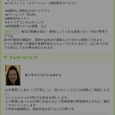
●ベネフィット・ステーション（福利厚生サービス）
●就業中に便利なサポートアプリ
●eラーニング「ELAN」
●無料OAセミナー
●キャリアコンサルティング
●外部提携スクール多数 など
毎日の勤務を安心・便利にしてくれる派遣スタッフ向け専用ア
ポイント！
プリは
給与や勤怠の確認や、遅刻やお休みの連絡もスマホから簡単にできます。
さらに担当者への相談や各種手続きもスムーズに行えるので、はじめての方
でも安心してお仕事を続けられます。
フォローについて
オンラインコンシェルジュ
お仕事探しにあたって不安なこと、知りたいことなどお気軽にご相談くださ
い。
コンシェルジュが1対1でお話をお伺いします。
より希望にあったお仕事に出会えるよう登録情報や希望条件入力など、幅広
くサポートいたします。
※予約可能期間は、登録手続き完了から7日間です。