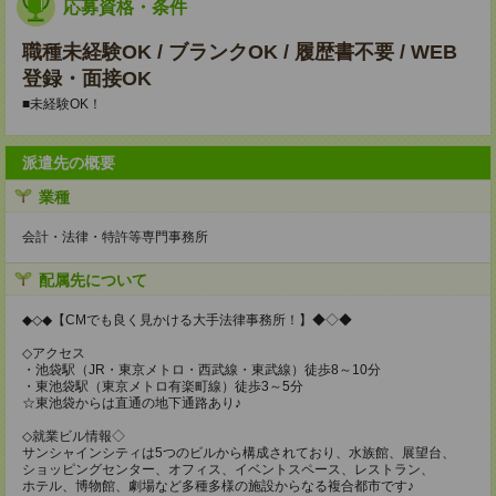
応募資格・条件
職種未経験OK / ブランクOK / 履歴書不要 / WEB
登録・面接OK
■未経験OK！
派遣先の概要
業種
会計・法律・特許等専門事務所
配属先について
◆◇◆【CMでも良く見かける大手法律事務所！】◆◇◆
◇アクセス
・池袋駅（JR・東京メトロ・西武線・東武線）徒歩8～10分
・東池袋駅（東京メトロ有楽町線）徒歩3～5分
☆東池袋からは直通の地下通路あり♪
◇就業ビル情報◇
サンシャインシティは5つのビルから構成されており、水族館、展望台、
ショッピングセンター、オフィス、イベントスペース、レストラン、
ホテル、博物館、劇場など多種多様の施設からなる複合都市です♪