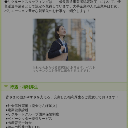
◆リクルートスタッフィングは、「優良派遣事業者認定制度」において、優
良派遣事業者として認定を取得しています。大手企業や人気企業をはじめ、
バリエーション豊かな就業先のお仕事をご紹介します！
当社ならあらゆる選択肢があります。ベスト
マッチングなお仕事に出会えるはずです。
待遇・福利厚生
皆さまの働きやすさを支える、充実した福利厚生をご用意しております！
●社会保険完備（協会けんぽ加入）
●定期健康診断
●リクルートグループ団体保険制度
●ベビーシッター割引サービス
●出産育児一時金
●給与の即受け取りOK