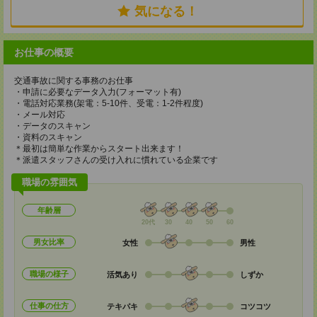
気になる！
お仕事の概要
交通事故に関する事務のお仕事
・申請に必要なデータ入力(フォーマット有)
・電話対応業務(架電：5-10件、受電：1-2件程度)
・メール対応
・データのスキャン
・資料のスキャン
＊最初は簡単な作業からスタート出来ます！
＊派遣スタッフさんの受け入れに慣れている企業です
職場の雰囲気
年齢層
20代
30
40
50
60
男女比率
女性
男性
職場の様子
活気あり
しずか
仕事の仕方
テキパキ
コツコツ