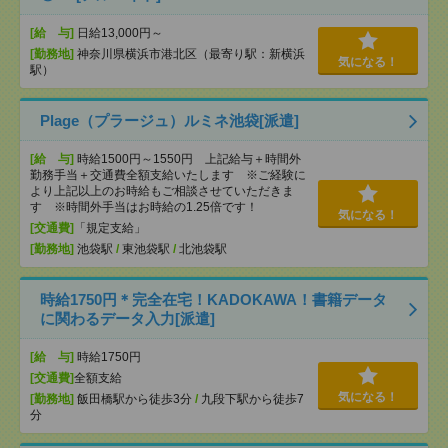
[給 与]
日給13,000円～
[勤務地]
神奈川県横浜市港北区（最寄り駅：新横浜
気になる！
駅）
Plage（プラージュ）ルミネ池袋[派遣]
[給 与]
時給1500円～1550円 上記給与＋時間外
勤務手当＋交通費全額支給いたします ※ご経験に
より上記以上のお時給もご相談させていただきま
す ※時間外手当はお時給の1.25倍です！
気になる！
[交通費]
「規定支給」
[勤務地]
池袋駅
/
東池袋駅
/
北池袋駅
時給1750円＊完全在宅！KADOKAWA！書籍データ
に関わるデータ入力[派遣]
[給 与]
時給1750円
[交通費]
全額支給
気になる！
[勤務地]
飯田橋駅から徒歩3分
/
九段下駅から徒歩7
分