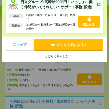
日立グループ×高時給2000円！いっしょに働
く仲間がいてうれしい＊サポート事務[派遣]
時給2000円 月収例 310,000円+残業
【オープニング募集】おばあちゃんのお散歩付き添
給与
代
いも仕事の1つ[派遣]
池袋駅から徒歩11分 / 東池袋駅から徒
気になる!
勤務地
歩5分
[給 与]
無資格未経験：時給1500円～ ■週払い
OK ■扶養内OK ■日収1万2000円以上
[交通費]
交通費全額支給
気になる！
[勤務地]
巣鴨駅
/
目白駅
/
北池袋駅
/
…
スキップ
どちらも気になる！
日立グループ×高時給2000円！いっしょに働く仲間が
しばらく表示しない
いてうれしい＊サポート事務[派遣]
[給 与]
時給2000円 月収例 310,000円+残業代
[交通費]
全額支給
[月収例]
30万円～
気になる！
[勤務地]
池袋駅から徒歩11分
/
東池袋駅から徒歩5
分
＼時給2000円&ランチ無料／未経験OK！かんたん事
務[派遣]