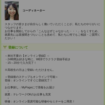
コーディネーター
スタッフの皆さまが自分らしく働いていただくことが、私たちのやりがいに
つながります。
お仕事を開始してからの「こんなはずじゃなかった・・・」をなくすため、
就業先には直接聞きづらいことも含めて、私たちに何でもご相談・ご質問く
ださい！
登録について
～来社不要の【オンライン登録】～
・24時間お好きな時に、WEBでラクラク登録手続き
・15～20分で入力完了！
※高校生の方はご登録いただけません。
＜登録後のステップもオンラインで可能＞
登録：オンラインですぐに登録完了！
↓
お仕事探し：MyPageにて情報をお届け
↓
就業：テレワークOKのお仕事も充実
↓
研修：オンライン受講可能な研修やセミナーをご用意！