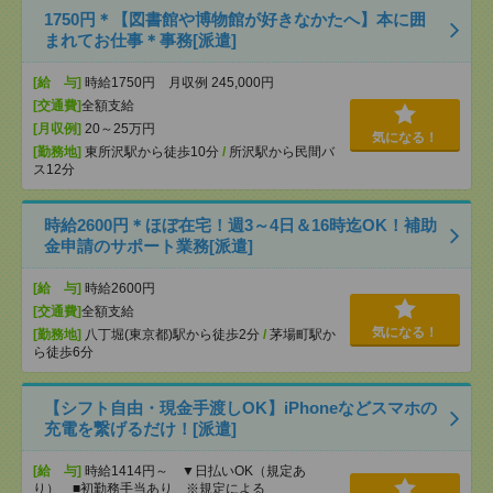
1750円＊【図書館や博物館が好きなかたへ】本に囲
まれてお仕事＊事務[派遣]
[給 与]
時給1750円 月収例 245,000円
[交通費]
全額支給
[月収例]
20～25万円
気になる！
[勤務地]
東所沢駅から徒歩10分
/
所沢駅から民間バ
ス12分
時給2600円＊ほぼ在宅！週3～4日＆16時迄OK！補助
金申請のサポート業務[派遣]
[給 与]
時給2600円
[交通費]
全額支給
気になる！
[勤務地]
八丁堀(東京都)駅から徒歩2分
/
茅場町駅か
ら徒歩6分
【シフト自由・現金手渡しOK】iPhoneなどスマホの
充電を繋げるだけ！[派遣]
[給 与]
時給1414円～ ▼日払いOK（規定あ
り） ■初勤務手当あり ※規定による