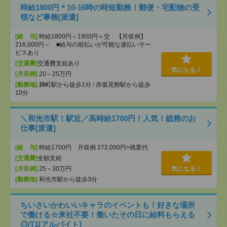
時給1800円＊10-16時の時短勤務！郵便・宅配物の受
領など事務[派遣]
[給 与]
時給1800円～1900円＋交 【月収例】
216,000円～ ■給与の前払いが可能な速払いサー
ビスあり
[交通費]
交通費支給あり
気になる！
[月収例]
20～25万円
[勤務地]
麹町駅から徒歩1分
/
赤坂見附駅から徒歩
10分
＼和光市駅！駅近／高時給1700円！人気！総務のお
仕事[派遣]
[給 与]
時給1700円 月収例 272,000円+残業代
[交通費]
全額支給
[月収例]
25～30万円
気になる！
[勤務地]
和光市駅から徒歩3分
ちいさいかわいいキャラのイベントも！好きな場所
で働ける☆来社不要！働いたその日に給料もらえる
◎/T1[アルバイト]