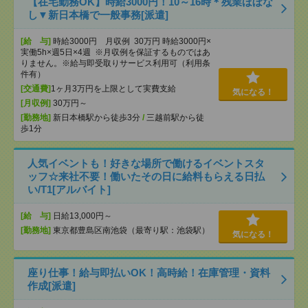
【在宅勤務OK】時給3000円！10～16時＊残業ほぼな
し▼新日本橋で一般事務[派遣]
[給 与]
時給3000円 月収例 30万円 時給3000円×
実働5h×週5日×4週 ※月収例を保証するものではあ
りません。※給与即受取りサービス利用可（利用条
件有）
[交通費]
1ヶ月3万円を上限として実費支給
気になる！
[月収例]
30万円～
[勤務地]
新日本橋駅から徒歩3分
/
三越前駅から徒
歩1分
人気イベントも！好きな場所で働けるイベントスタ
ッフ☆来社不要！働いたその日に給料もらえる日払
い/T1[アルバイト]
[給 与]
日給13,000円～
[勤務地]
東京都豊島区南池袋（最寄り駅：池袋駅）
気になる！
座り仕事！給与即払いOK！高時給！在庫管理・資料
作成[派遣]