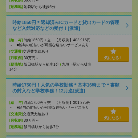
[月収例]
30万円～
[勤務地]
池袋駅から徒歩5分
時給1850円＊返却済みICカードと貸出カードの管理
など入館対応などの受付！[派遣]
[給 与]
時給1850円＋交 【月収例】403,916円
～ ■給与の前払いが可能な速払いサービスあり
[交通費]
交通費支給あり
[月収例]
30万円～
気になる！
[勤務地]
飯田橋駅から徒歩1分
/
九段下駅から徒歩
14分
時給1750円！人気の学校勤務＊基本16時まで＊書類
の封入など学校事務！12月迄[派遣]
[給 与]
時給1750円＋交 【月収例】301,875円
～ ■給与の前払いが可能な速払いサービスあり
[交通費]
交通費支給あり
気になる！
[月収例]
30万円～
[勤務地]
飯田橋駅から徒歩7分