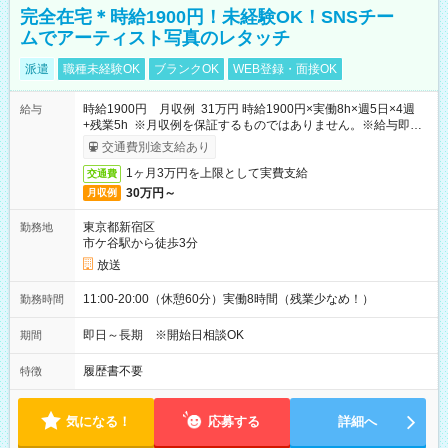
完全在宅＊時給1900円！未経験OK！SNSチー
ムでアーティスト写真のレタッチ
派遣
職種未経験OK
ブランクOK
WEB登録・面接OK
時給1900円 月収例 31万円 時給1900円×実働8h×週5日×4週
給与
+残業5h ※月収例を保証するものではありません。※給与即受
取りサービス利用可（利用条件有）
交通費別途支給あり
1ヶ月3万円を上限として実費支給
交通費
30万円～
月収例
東京都新宿区
勤務地
市ケ谷駅から徒歩3分
放送
11:00-20:00（休憩60分）実働8時間（残業少なめ！）
勤務時間
即日～長期 ※開始日相談OK
期間
履歴書不要
特徴
気になる！
応募する
詳細へ