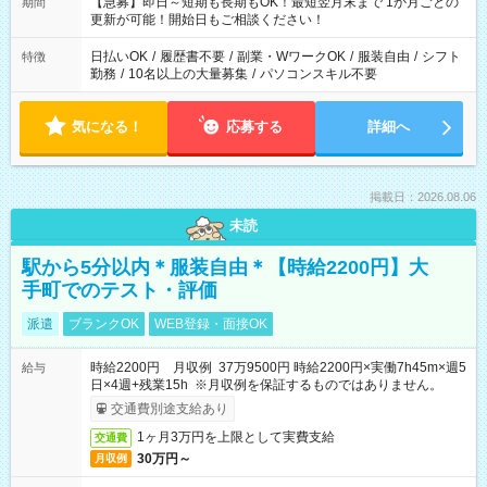
【急募】即日～短期も長期もOK！最短翌月末まで 1か月ごとの
期間
更新が可能！開始日もご相談ください！
日払いOK
/
履歴書不要
/
副業・WワークOK
/
服装自由
/
シフト
特徴
勤務
/
10名以上の大量募集
/
パソコンスキル不要
気になる！
応募する
詳細へ
掲載日：2026.08.06
未読
駅から5分以内＊服装自由＊【時給2200円】大
手町でのテスト・評価
派遣
ブランクOK
WEB登録・面接OK
時給2200円 月収例 37万9500円 時給2200円×実働7h45m×週5
給与
日×4週+残業15h ※月収例を保証するものではありません。
交通費別途支給あり
1ヶ月3万円を上限として実費支給
交通費
30万円～
月収例