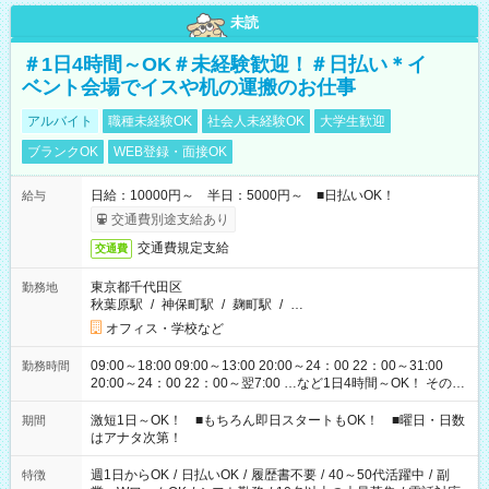
未読
＃1日4時間～OK＃未経験歓迎！＃日払い＊イ
ベント会場でイスや机の運搬のお仕事
アルバイト
職種未経験OK
社会人未経験OK
大学生歓迎
ブランクOK
WEB登録・面接OK
日給：10000円～ 半日：5000円～ ■日払いOK！
給与
交通費別途支給あり
交通費規定支給
交通費
東京都千代田区
勤務地
秋葉原駅
/
神保町駅
/
麹町駅
/
…
オフィス・学校など
09:00～18:00 09:00～13:00 20:00～24：00 22：00～31:00
勤務時間
20:00～24：00 22：00～翌7:00 …など1日4時間～OK！ その他
シフトもございます！ お気軽にご相談ください！
激短1日～OK！ ■もちろん即日スタートもOK！ ■曜日・日数
期間
はアナタ次第！
週1日からOK
/
日払いOK
/
履歴書不要
/
40～50代活躍中
/
副
特徴