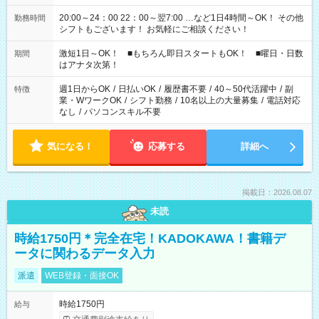
20:00～24：00 22：00～翌7:00 …など1日4時間～OK！ その他
勤務時間
シフトもございます！ お気軽にご相談ください！
激短1日～OK！ ■もちろん即日スタートもOK！ ■曜日・日数
期間
はアナタ次第！
週1日からOK
/
日払いOK
/
履歴書不要
/
40～50代活躍中
/
副
特徴
業・WワークOK
/
シフト勤務
/
10名以上の大量募集
/
電話対応
なし
/
パソコンスキル不要
気になる！
応募する
詳細へ
掲載日：2026.08.07
未読
時給1750円＊完全在宅！KADOKAWA！書籍デ
ータに関わるデータ入力
派遣
WEB登録・面接OK
時給1750円
給与