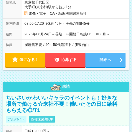
東京都千代田区
勤務地
大手町(東京都)駅から徒歩1分
電機・電子・OA・精密機器関連商社
08:50-17:20（休憩45分）実働7時間45分
勤務時間
2026年08月24日～長期 ※開始日相談OK ※08月～
期間
履歴書不要
/
40～50代活躍中
/
服装自由
特徴
気になる！
応募する
詳細へ
未読
ちいさいかわいいキャラのイベントも！好きな
場所で働ける☆来社不要！働いたその日に給料
もらえる◎/T1
アルバイト
職種未経験OK
日給13,000円～
給与