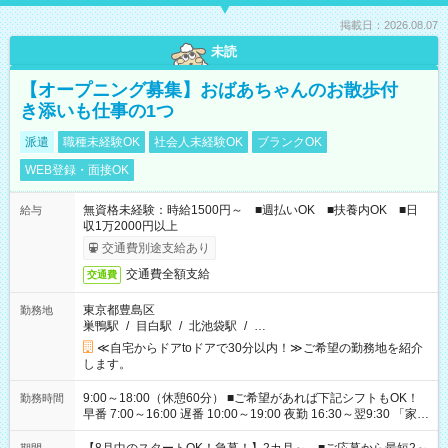
掲載日：2026.08.07
未読
【オープニング募集】おばあちゃんのお散歩付
き添いも仕事の1つ
派遣
職種未経験OK
社会人未経験OK
ブランクOK
WEB登録・面接OK
無資格未経験：時給1500円～ ■週払いOK ■扶養内OK ■日
給与
収1万2000円以上
交通費別途支給あり
交通費全額支給
交通費
東京都豊島区
勤務地
巣鴨駅
/
目白駅
/
北池袋駅
/
…
≪自宅からドアtoドアで30分以内！≫ご希望の勤務地を紹介
します。
9:00～18:00（休憩60分） ■ご希望があれば下記シフトもOK！
勤務時間
早番 7:00～16:00 遅番 10:00～19:00 夜勤 16:30～翌9:30 「家族
と休みを合わせたい」 「余裕を持って夕飯の準備がしたい」
「できれば残業はしたくない」 など、ご希望を教えてください