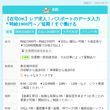
掲載日：2026.08.05
未読
【在宅OK】レア求人！パスポートのデータ入力
＊時給1900円～／短期！すぐ働ける
派遣
職種未経験OK
社会人未経験OK
大学生歓迎
ブランクOK
時給1900円～時給2100円 ▼日払い週払い可能！※規定有り
給与
▼1日6時間勤務で日収1万以上！
交通費別途支給あり
交通費一部別途支給 ※お仕事によって変動あり
交通費
東京都渋谷区
勤務地
渋谷駅から徒歩5分
/
神泉駅から徒歩5分
キレイなオフィスです
8:00～22:00 ▼1日4時間～ 10時～・11時～など、シフト希望
勤務時間
ご相談ください！
【急募】即日～短期も長期もOK！最短翌月末まで 1か月ごとの
期間
更新が可能！開始日もご相談ください！
日払いOK
/
履歴書不要
/
副業・WワークOK
/
服装自由
/
シフト
特徴