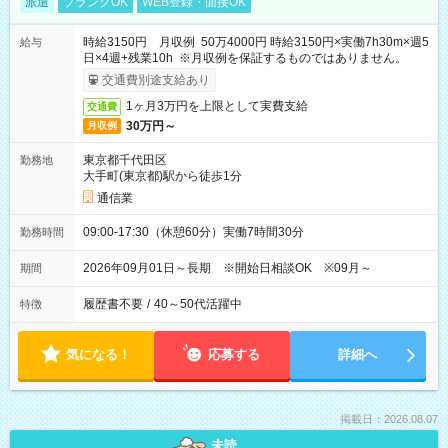
派遣
ブランクOK
WEB登録・面接OK
時給3150円 月収例 50万4000円 時給3150円×実働7h30m×週5
給与
日×4週+残業10h ※月収例を保証するものではありません。
交通費別途支給あり
1ヶ月3万円を上限として実費支給
交通費
30万円～
月収例
東京都千代田区
勤務地
大手町(東京都)駅から徒歩1分
通信業
09:00-17:30（休憩60分）実働7時間30分
勤務時間
2026年09月01日～長期 ※開始日相談OK ※09月～
期間
履歴書不要
/
40～50代活躍中
特徴
気になる！
応募する
詳細へ
掲載日：2026.08.07
未読