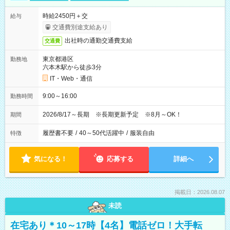
時給2450円＋交
給与
交通費別途支給あり
出社時の通勤交通費支給
交通費
東京都港区
勤務地
六本木駅から徒歩3分
IT・Web・通信
9:00～16:00
勤務時間
2026/8/17～長期 ※長期更新予定 ※8月～OK！
期間
履歴書不要
/
40～50代活躍中
/
服装自由
特徴
気になる！
応募する
詳細へ
掲載日：2026.08.07
未読
在宅あり＊10～17時【4名】電話ゼロ！大手転