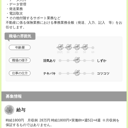
・データ管理
・発送業務
・電話取次
＊その他付随するサポート業務など
不動産に係る保険業務における事務業務全般（発送、入力、記入 等）をお
任せします。
職場の雰囲気
年齢層
20代
30
40
50
60
職場の様子
活気あり
しずか
仕事の仕方
テキパキ
コツコツ
募集情報
給与
時給1800円 月収例 28万円 時給1800円×実働8h×週5日×4週 ※月収例を
保証するものではありません。