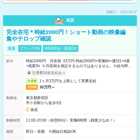
掲載日：2026.08.07
未読
完全在宅＊時給2000円！ショート動画の映像編
集やテロップ確認
派遣
ブランクOK
WEB登録・面接OK
時給2000円 月収例 33万円 時給2000円×実働8h×週5日×4週
給与
+残業5h ※月収例を保証するものではありません。※給与即受
取りサービス利用可（利用条件有）
交通費別途支給あり
1ヶ月3万円を上限として実費支給
交通費
30万円～
月収例
東京都新宿区
勤務地
市ケ谷駅から徒歩3分
放送
11:00-20:00（休憩60分）実働8時間（残業少なめ！）
勤務時間
即日～長期 ※開始日相談OK
期間