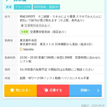
派遣
ブランクOK
WEB登録・面接OK
時給1800円 ※ご経験・スキルにより優遇 スマホでかんたんに
給与
前払いで給与が受け取れます（※上限、条件あり）
交通費別途支給あり
交通費全額支給（規定あり）
交通費
東京都中央区
勤務地
東京都中央区 東京メトロ 日本橋駅から直結（徒歩1分）
Valextra
10:00～20:00 実働7.5時間／休憩1.5時間 営業時間に合わせた
勤務時間
シフト制
3か月程度の短期予定 ※開始日はお気軽にご相談ください
期間
副業・WワークOK
/
シフト勤務
/
パソコンスキル不要
特徴
気になる！
応募する
詳細へ
掲載日：2026.08.06