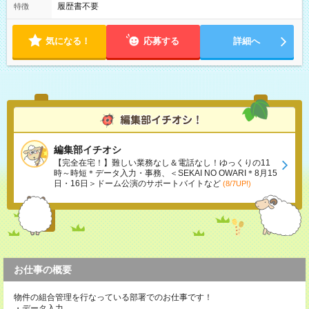
履歴書不要
特徴
気になる！
応募する
詳細へ
編集部イチオシ
【完全在宅！】難しい業務なし＆電話なし！ゆっくりの11
時～時短＊データ入力・事務、＜SEKAI NO OWARI＊8月15
日・16日＞ドーム公演のサポートバイトなど
(8/7UP!)
お仕事の概要
物件の組合管理を行なっている部署でのお仕事です！
・データ入力