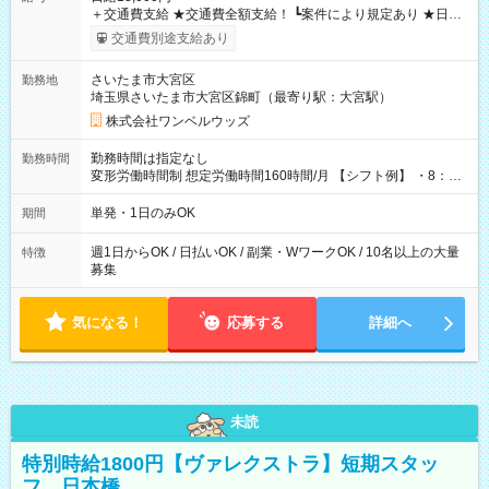
＋交通費支給 ★交通費全額支給！ ┗案件により規定あり ★日払
いOK！（規定あり） ┗働いたその日に現金GET♪ お仕事後はコ
交通費別途支給あり
ンビニATMから 日払い分を引き落とせます！ 【試用期間】試
用期間なし
さいたま市大宮区
勤務地
埼玉県さいたま市大宮区錦町（最寄り駅：大宮駅）
株式会社ワンベルウッズ
勤務時間は指定なし
勤務時間
変形労働時間制 想定労働時間160時間/月 【シフト例】 ・8：00
～21：00
単発・1日のみOK
期間
週1日からOK / 日払いOK / 副業・WワークOK / 10名以上の大量
特徴
募集
気になる！
応募する
詳細へ
未読
特別時給1800円【ヴァレクストラ】短期スタッ
フ 日本橋