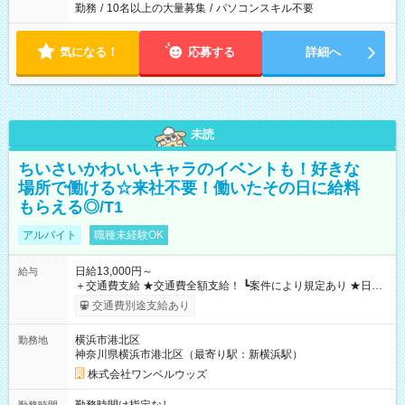
勤務
/
10名以上の大量募集
/
パソコンスキル不要
気になる！
応募する
詳細へ
未読
ちいさいかわいいキャラのイベントも！好きな
場所で働ける☆来社不要！働いたその日に給料
もらえる◎/T1
アルバイト
職種未経験OK
日給13,000円～
給与
＋交通費支給 ★交通費全額支給！ ┗案件により規定あり ★日払
いOK！（規定あり） ┗働いたその日に現金GET♪ お仕事後はコ
交通費別途支給あり
ンビニATMから 日払い分を引き落とせます！ 【試用期間】試
用期間なし
横浜市港北区
勤務地
神奈川県横浜市港北区（最寄り駅：新横浜駅）
株式会社ワンベルウッズ