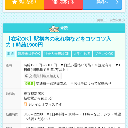
気になる！
応募する
詳細へ
掲載日：2026.08.07
未読
【在宅OK】駅構内の忘れ物などをコツコツ入
力！時給1900円
派遣
職種未経験OK
社会人未経験OK
大学生歓迎
ブランクOK
時給1900円～2100円 ▼日払い週払い可能！※規定有り ▼1
給与
日6時間勤務で日収1万以上！
交通費別途支給あり
交通費一部別途支給 ※お仕事によって変動あり
交通費
東京都新宿区
勤務地
新宿駅から徒歩5分
キレイなオフィスです
8:00～22:00 ▼1日4時間～ 10時～・11時～など、シフト希望
勤務時間
ご相談ください！