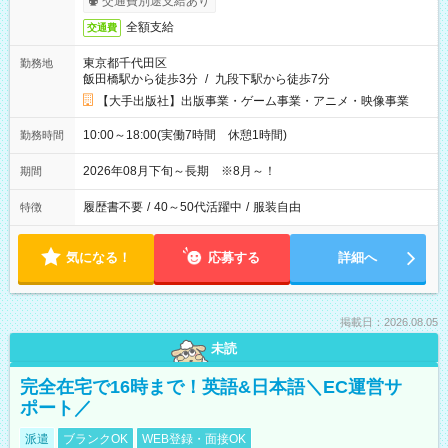
交通費別途支給あり
全額支給
交通費
東京都千代田区
勤務地
飯田橋駅から徒歩3分
/
九段下駅から徒歩7分
【大手出版社】出版事業・ゲーム事業・アニメ・映像事業
10:00～18:00(実働7時間 休憩1時間)
勤務時間
2026年08月下旬～長期 ※8月～！
期間
履歴書不要
/
40～50代活躍中
/
服装自由
特徴
気になる！
応募する
詳細へ
掲載日：2026.08.05
未読
完全在宅で16時まで！英語&日本語＼EC運営サ
ポート／
派遣
ブランクOK
WEB登録・面接OK