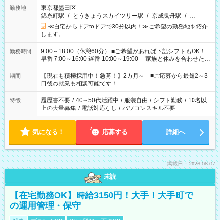
東京都墨田区
勤務地
錦糸町駅
/
とうきょうスカイツリー駅
/
京成曳舟駅
/
…
≪自宅からドアtoドアで30分以内！≫ご希望の勤務地を紹介
します。
9:00～18:00（休憩60分） ■ご希望があれば下記シフトもOK！
勤務時間
早番 7:00～16:00 遅番 10:00～19:00 「家族と休みを合わせた
い」 「余裕を持って夕飯の準備がしたい」 「できれば残業はし
たくない」 など、ご希望を教えてくださいね。 ※Wワーク希望
【現在も積極採用中！急募！】2カ月～ ■ご応募から最短2～3
期間
の方へ 今ご覧のお仕事で希望する勤務時間と、もう1つのお仕事
日後の就業も相談可能です！
の勤務時間。 合計で週40時間を超える場合は応募できません。
履歴書不要
/
40～50代活躍中
/
服装自由
/
シフト勤務
/
10名以
特徴
上の大量募集
/
電話対応なし
/
パソコンスキル不要
気になる！
応募する
詳細へ
掲載日：2026.08.07
未読
【在宅勤務OK】時給3150円！大手！大手町で
の運用管理・保守