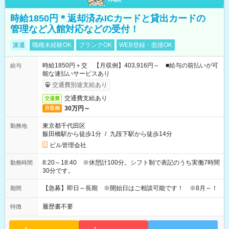
時給1850円＊返却済みICカードと貸出カードの
管理など入館対応などの受付！
派遣
職種未経験OK
ブランクOK
WEB登録・面接OK
時給1850円＋交 【月収例】403,916円～ ■給与の前払いが可
給与
能な速払いサービスあり
交通費別途支給あり
交通費支給あり
交通費
30万円～
月収例
東京都千代田区
勤務地
飯田橋駅から徒歩1分
/
九段下駅から徒歩14分
ビル管理会社
8:20～18:40 ※休憩計100分。シフト制で表記のうち実働7時間
勤務時間
30分です。
【急募】即日～長期 ※開始日はご相談可能です！ ※8月～！
期間
履歴書不要
特徴