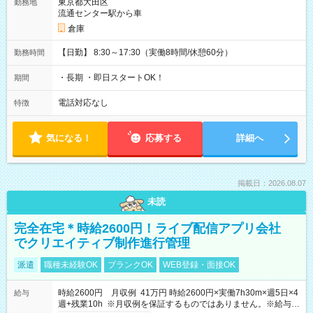
東京都大田区
勤務地
流通センター駅から車
倉庫
【日勤】 8:30～17:30（実働8時間/休憩60分）
勤務時間
・長期 ・即日スタートOK！
期間
電話対応なし
特徴
気になる！
応募する
詳細へ
掲載日：2026.08.07
未読
完全在宅＊時給2600円！ライブ配信アプリ会社
でクリエイティブ制作進行管理
派遣
職種未経験OK
ブランクOK
WEB登録・面接OK
時給2600円 月収例 41万円 時給2600円×実働7h30m×週5日×4
給与
週+残業10h ※月収例を保証するものではありません。※給与即