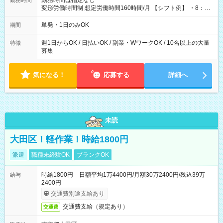
勤務時間は指定なし
勤務時間
変形労働時間制 想定労働時間160時間/月 【シフト例】 ・8：00
～21：00
単発・1日のみOK
期間
週1日からOK / 日払いOK / 副業・WワークOK / 10名以上の大量
特徴
募集
気になる！
応募する
詳細へ
未読
大田区！軽作業！時給1800円
派遣
職種未経験OK
ブランクOK
時給1800円 日額平均1万4400円/月額30万2400円/残込39万
給与
2400円
交通費別途支給あり
交通費支給（規定あり）
交通費