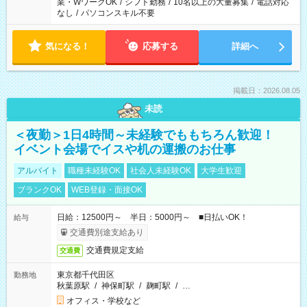
業・WワークOK
/
シフト勤務
/
10名以上の大量募集
/
電話対応
なし
/
パソコンスキル不要
気になる！
応募する
詳細へ
掲載日：2026.08.05
未読
＜夜勤＞1日4時間～未経験でももちろん歓迎！
イベント会場でイスや机の運搬のお仕事
アルバイト
職種未経験OK
社会人未経験OK
大学生歓迎
ブランクOK
WEB登録・面接OK
日給：12500円～ 半日：5000円～ ■日払いOK！
給与
交通費別途支給あり
交通費規定支給
交通費
東京都千代田区
勤務地
秋葉原駅
/
神保町駅
/
麹町駅
/
…
オフィス・学校など