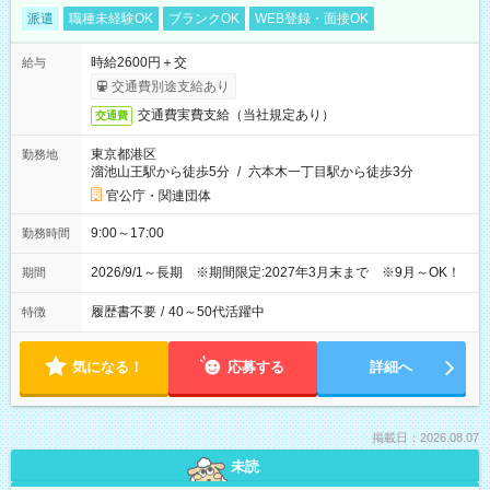
派遣
職種未経験OK
ブランクOK
WEB登録・面接OK
時給2600円＋交
給与
交通費別途支給あり
交通費実費支給（当社規定あり）
交通費
東京都港区
勤務地
溜池山王駅から徒歩5分
/
六本木一丁目駅から徒歩3分
官公庁・関連団体
9:00～17:00
勤務時間
2026/9/1～長期 ※期間限定:2027年3月末まで ※9月～OK！
期間
履歴書不要
/
40～50代活躍中
特徴
気になる！
応募する
詳細へ
掲載日：2026.08.07
未読