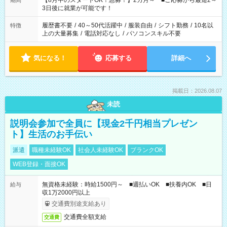
【8月中のスタートOK！急募！】2カ月～ ■ご応募から最短2～
期間
ね。 ※Wワーク希望の方へ 今ご覧のお仕事で希望する勤務時間
3日後に就業が可能です！
と、もう1つのお仕事の勤務時間。 合計で週40時間を超える場
合は応募できません。
履歴書不要
/
40～50代活躍中
/
服装自由
/
シフト勤務
/
10名以
特徴
上の大量募集
/
電話対応なし
/
パソコンスキル不要
気になる！
応募する
詳細へ
掲載日：2026.08.07
未読
説明会参加で全員に【現金2千円相当プレゼン
ト】生活のお手伝い
派遣
職種未経験OK
社会人未経験OK
ブランクOK
WEB登録・面接OK
無資格未経験：時給1500円～ ■週払いOK ■扶養内OK ■日
給与
収1万2000円以上
交通費別途支給あり
交通費全額支給
交通費