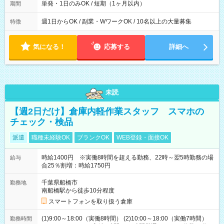
単発・1日のみOK / 短期（1ヶ月以内）
期間
週1日からOK / 副業・WワークOK / 10名以上の大量募集
特徴
気になる！
応募する
詳細へ
未読
【週2日だけ】倉庫内軽作業スタッフ スマホの
チェック・検品
派遣
職種未経験OK
ブランクOK
WEB登録・面接OK
時給1400円 ※実働8時間を超える勤務、22時～翌5時勤務の場
給与
合25％割増：時給1750円
千葉県船橋市
勤務地
南船橋駅から徒歩10分程度
スマートフォンを取り扱う倉庫
(1)9:00～18:00（実働8時間） (2)10:00～18:00（実働7時間）
勤務時間