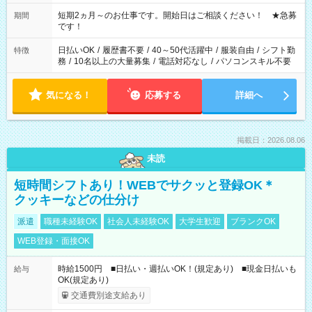
家庭の都合でお休みが必要な場合も遠慮なくご相談ください。
※週最低15時間以上の勤務が必要です
短期2ヵ月～のお仕事です。開始日はご相談ください！ ★急募
期間
です！
日払いOK
/
履歴書不要
/
40～50代活躍中
/
服装自由
/
シフト勤
特徴
務
/
10名以上の大量募集
/
電話対応なし
/
パソコンスキル不要
気になる！
応募する
詳細へ
掲載日：2026.08.06
未読
短時間シフトあり！WEBでサクッと登録OK＊
クッキーなどの仕分け
派遣
職種未経験OK
社会人未経験OK
大学生歓迎
ブランクOK
WEB登録・面接OK
時給1500円 ■日払い・週払いOK！(規定あり) ■現金日払いも
給与
OK(規定あり)
交通費別途支給あり