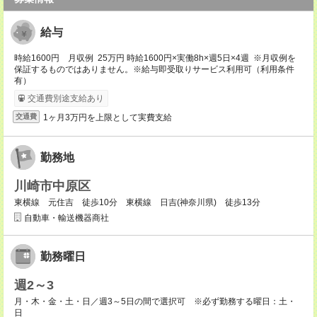
給与
時給1600円 月収例 25万円 時給1600円×実働8h×週5日×4週 ※月収例を
保証するものではありません。※給与即受取りサービス利用可（利用条件
有）
交通費別途支給あり
1ヶ月3万円を上限として実費支給
交通費
勤務地
川崎市中原区
東横線 元住吉 徒歩10分 東横線 日吉(神奈川県) 徒歩13分
自動車・輸送機器商社
勤務曜日
週2～3
月・木・金・土・日／週3～5日の間で選択可 ※必ず勤務する曜日：土・
日