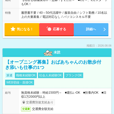
【現在も積極採用中！急募！】2カ月～ ■8月～、9月スタート
期間
の方へ 今ご覧のお仕事で希望する勤務時間と、もう1つのお仕事
もOK！
の勤務時間。 合計で週40時間を超える場合は応募できません。
履歴書不要
/
40～50代活躍中
/
服装自由
/
シフト勤務
/
10名以
特徴
上の大量募集
/
電話対応なし
/
パソコンスキル不要
気になる！
応募する
詳細へ
掲載日：2026.08.06
未読
【オープニング募集】おばあちゃんのお散歩付
き添いも仕事の1つ
派遣
職種未経験OK
社会人未経験OK
ブランクOK
WEB登録・面接OK
無資格未経験：時給1500円～ ■週払いOK ■扶養内OK ■日
給与
収1万2000円以上
交通費別途支給あり
交通費全額支給
交通費