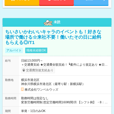
未読
ちいさいかわいいキャラのイベントも！好きな
場所で働ける☆来社不要！働いたその日に給料
もらえる◎/T1
アルバイト
職種未経験OK
日給13,000円～
給与
＋交通費支給 ★交通費全額支給！ ┗案件により規定あり ★日払
いOK！（規定あり） ┗働いたその日に現金GET♪ お仕事後はコ
交通費別途支給あり
ンビニATMから 日払い分を引き落とせます！ 【試用期間】試
用期間なし
横浜市港北区
勤務地
神奈川県横浜市港北区（最寄り駅：新横浜駅）
株式会社ワンベルウッズ
勤務時間は指定なし
勤務時間
変形労働時間制 想定労働時間160時間/月 【シフト例】 ・8：00
～21：00
単発・1日のみOK
期間