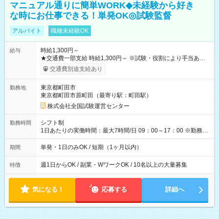
マニュアル通りに簡単WORK◆未経験から好き
な時にお仕事できる！単発OK◎試験監督
アルバイト
職種未経験OK
時給1,300円～
給与
★交通費一部支給 時給1,300円～ ※試験・役割により手当あり
※勤務回数により昇給あり 【即給（前払い）オプションあ
交通費別途支給あり
り！】 希望される場合、勤務から1週間ほどで給与の一部を受け
取れます。 ※手数料418円がかかります。 【過去試験日の収入
東京都町田市
勤務地
例】 ・河合塾模擬試験 8:30～17:30（休憩1時間） 時給1,300円
東京都町田市原町田（最寄り駅：町田駅）
×8時間＝日収10,400円＋交通費 ※当日の役割により時給＋100
円の場合あり ・国家試験 7:00～13:30（休憩なし） 時給1,300
株式会社全国試験運営センター
円（役割手当＋100円）×6時間＝日収8,400円＋交通費 【試用期
間】試用期間なし
シフト制
勤務時間
1日あたりの実働時間：最大7時間/日 09：00～17：00 ※勤務時
間は 試験により異なります。
単発・1日のみOK / 短期（1ヶ月以内）
期間
週1日からOK / 副業・WワークOK / 10名以上の大量募集
特徴
気になる！
応募する
詳細へ