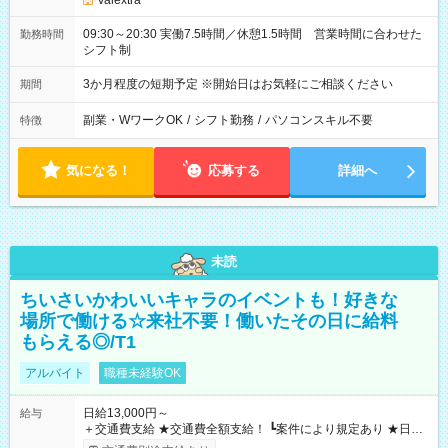
Valextra
09:30～20:30 実働7.5時間／休憩1.5時間 営業時間に合わせた
勤務時間
シフト制
3か月程度の短期予定 ※開始日はお気軽にご相談ください
期間
副業・WワークOK
/
シフト勤務
/
パソコンスキル不要
特徴
気になる！
応募する
詳細へ
未読
ちいさいかわいいキャラのイベントも！好きな
場所で働ける☆来社不要！働いたその日に給料
もらえる◎/T1
アルバイト
職種未経験OK
日給13,000円～
給与
＋交通費支給 ★交通費全額支給！ ┗案件により規定あり ★日払
いOK！（規定あり） ┗働いたその日に現金GET♪ お仕事後はコ