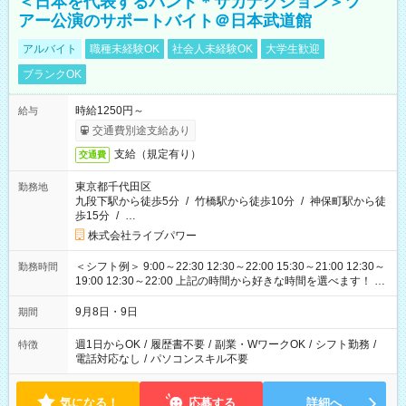
＜日本を代表するバンド＊サカナクション＞ツ
アー公演のサポートバイト＠日本武道館
アルバイト
職種未経験OK
社会人未経験OK
大学生歓迎
ブランクOK
時給1250円～
給与
交通費別途支給あり
支給（規定有り）
交通費
東京都千代田区
勤務地
九段下駅から徒歩5分
/
竹橋駅から徒歩10分
/
神保町駅から徒
歩15分
/
…
株式会社ライブパワー
＜シフト例＞ 9:00～22:30 12:30～22:00 15:30～21:00 12:30～
勤務時間
19:00 12:30～22:00 上記の時間から好きな時間を選べます！ ※
時間は変更となる可能性があります
9月8日・9日
期間
週1日からOK
/
履歴書不要
/
副業・WワークOK
/
シフト勤務
/
特徴
電話対応なし
/
パソコンスキル不要
気になる！
応募する
詳細へ