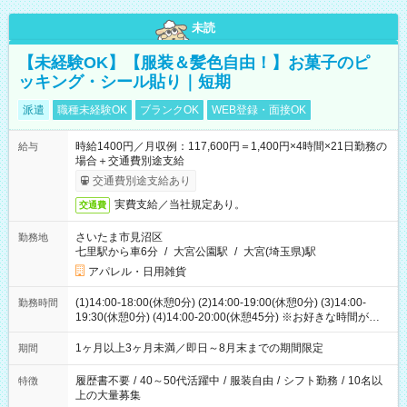
未読
【未経験OK】【服装＆髪色自由！】お菓子のピ
ッキング・シール貼り｜短期
派遣
職種未経験OK
ブランクOK
WEB登録・面接OK
時給1400円／月収例：117,600円＝1,400円×4時間×21日勤務の
給与
場合＋交通費別途支給
交通費別途支給あり
実費支給／当社規定あり。
交通費
さいたま市見沼区
勤務地
七里駅から車6分
/
大宮公園駅
/
大宮(埼玉県)駅
アパレル・日用雑貨
(1)14:00-18:00(休憩0分) (2)14:00-19:00(休憩0分) (3)14:00-
勤務時間
19:30(休憩0分) (4)14:00-20:00(休憩45分) ※お好きな時間が選べ
ます
1ヶ月以上3ヶ月未満／即日～8月末までの期間限定
期間
履歴書不要
/
40～50代活躍中
/
服装自由
/
シフト勤務
/
10名以
特徴
上の大量募集