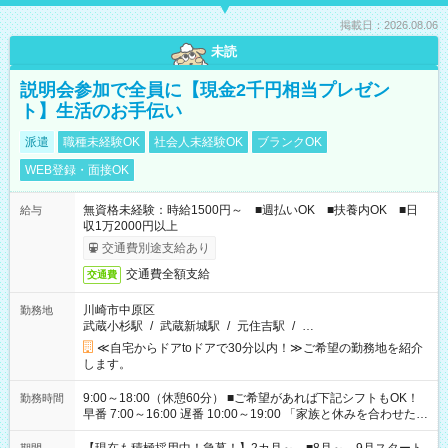
掲載日：2026.08.06
未読
説明会参加で全員に【現金2千円相当プレゼン
ト】生活のお手伝い
派遣
職種未経験OK
社会人未経験OK
ブランクOK
WEB登録・面接OK
無資格未経験：時給1500円～ ■週払いOK ■扶養内OK ■日
給与
収1万2000円以上
交通費別途支給あり
交通費全額支給
交通費
川崎市中原区
勤務地
武蔵小杉駅
/
武蔵新城駅
/
元住吉駅
/
…
≪自宅からドアtoドアで30分以内！≫ご希望の勤務地を紹介
します。
9:00～18:00（休憩60分） ■ご希望があれば下記シフトもOK！
勤務時間
早番 7:00～16:00 遅番 10:00～19:00 「家族と休みを合わせた
い」 「余裕を持って夕飯の準備がしたい」 「できれば残業はし
たくない」 など、ご希望を教えてくださいね。 ※Wワーク希望