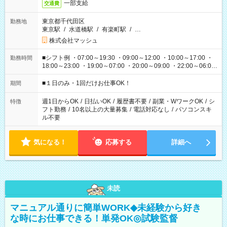
一部支給
交通費
東京都千代田区
勤務地
東京駅
/
水道橋駅
/
有楽町駅
/
…
株式会社マッシュ
■シフト例 ・07:00～19:30 ・09:00～12:00 ・10:00～17:00 ・
勤務時間
18:00～23:00 ・19:00～07:00 ・20:00～09:00 ・22:00～06:00
etc ★最短で3時間で5,120円のお仕事から 15時間で2万円近く稼
げるお仕事も！ ご希望のお時間に合わせてご紹介！ ※シフトは
■１日のみ・1回だけお仕事OK！
期間
現場によって異なります。 ※勿論、休憩時間はあるのでご安心
ください！
週1日からOK
/
日払いOK
/
履歴書不要
/
副業・WワークOK
/
シ
特徴
フト勤務
/
10名以上の大量募集
/
電話対応なし
/
パソコンスキ
ル不要
気になる！
応募する
詳細へ
未読
マニュアル通りに簡単WORK◆未経験から好き
な時にお仕事できる！単発OK◎試験監督