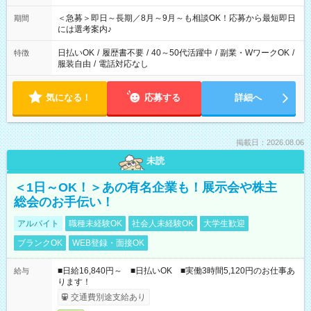
ば前職が、 在宅/財団法人/事務/コールセンター/受付/販売/カフェ
スタッフ スイーツ販売/ホテルフロント/化粧品販売/など 様々な
＜急募＞即日～長期／8月～9月～も相談OK！応募から最短即日
期間
業界から入社して活躍されています♪
には選考案内♪
日払いOK
/
履歴書不要
/
40～50代活躍中
/
副業・WワークOK
/
特徴
服装自由
/
電話対応なし
気になる！
応募する
詳細へ
掲載日：2026.08.06
未読
＜1日～OK！＞あの有名企業も！展示会や株主
総会のお手伝い！
アルバイト
職種未経験OK
社会人未経験OK
大学生歓迎
ブランクOK
WEB登録・面接OK
■日給16,840円～ ■日払いOK ■実働3時間5,120円のお仕事あ
給与
ります！
交通費別途支給あり