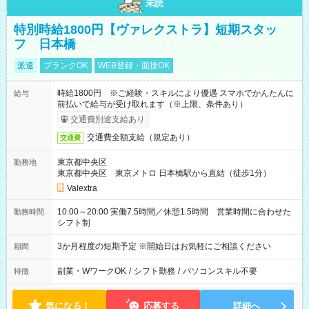
未読
特別時給1800円【ヴァレクストラ】短期スタッ
フ 日本橋
派遣
ブランクOK
WEB登録・面接OK
時給1800円 ※ご経験・スキルにより優遇 スマホでかんたんに
給与
前払いで給与が受け取れます（※上限、条件あり）
交通費別途支給あり
交通費全額支給（規定あり）
交通費
東京都中央区
勤務地
東京都中央区 東京メトロ 日本橋駅から直結（徒歩1分）
Valextra
10:00～20:00 実働7.5時間／休憩1.5時間 営業時間に合わせた
勤務時間
シフト制
3か月程度の短期予定 ※開始日はお気軽にご相談ください
期間
副業・WワークOK
/
シフト勤務
/
パソコンスキル不要
特徴
気になる！
応募する
詳細へ