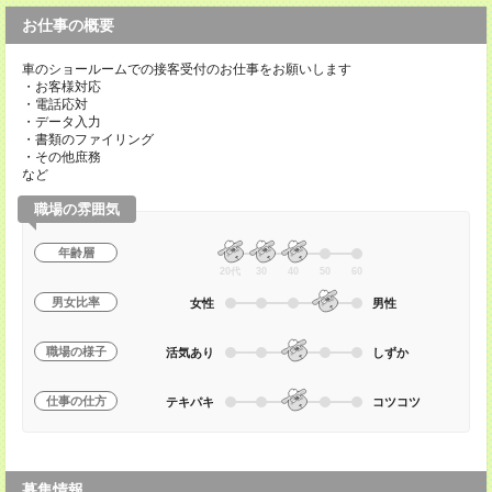
お仕事の概要
車のショールームでの接客受付のお仕事をお願いします
・お客様対応
・電話応対
・データ入力
・書類のファイリング
・その他庶務
など
職場の雰囲気
年齢層
20代
30
40
50
60
男女比率
女性
男性
職場の様子
活気あり
しずか
仕事の仕方
テキパキ
コツコツ
募集情報