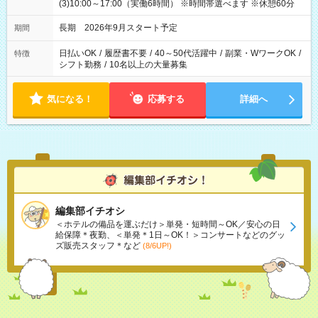
(3)10:00～17:00（実働6時間） ※時間帯選べます ※休憩60分
長期 2026年9月スタート予定
期間
日払いOK
/
履歴書不要
/
40～50代活躍中
/
副業・WワークOK
/
特徴
シフト勤務
/
10名以上の大量募集
気になる！
応募する
詳細へ
編集部イチオシ
＜ホテルの備品を運ぶだけ＞単発・短時間～OK／安心の日
給保障＊夜勤、＜単発＊1日～OK！＞コンサートなどのグッ
ズ販売スタッフ＊など
(8/6UP!)