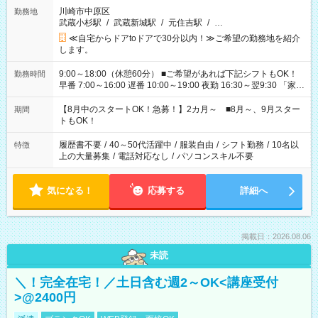
川崎市中原区
勤務地
武蔵小杉駅
/
武蔵新城駅
/
元住吉駅
/
…
≪自宅からドアtoドアで30分以内！≫ご希望の勤務地を紹介
します。
9:00～18:00（休憩60分） ■ご希望があれば下記シフトもOK！
勤務時間
早番 7:00～16:00 遅番 10:00～19:00 夜勤 16:30～翌9:30 「家族
と休みを合わせたい」 「余裕を持って夕飯の準備がしたい」
「できれば残業はしたくない」 など、ご希望を教えてください
【8月中のスタートOK！急募！】2カ月～ ■8月～、9月スター
期間
ね。 ※Wワーク希望の方へ 今ご覧のお仕事で希望する勤務時間
トもOK！
と、もう1つのお仕事の勤務時間。 合計で週40時間を超える場
合は応募できません。
履歴書不要
/
40～50代活躍中
/
服装自由
/
シフト勤務
/
10名以
特徴
上の大量募集
/
電話対応なし
/
パソコンスキル不要
気になる！
応募する
詳細へ
掲載日：2026.08.06
未読
＼！完全在宅！／土日含む週2～OK<講座受付
>@2400円