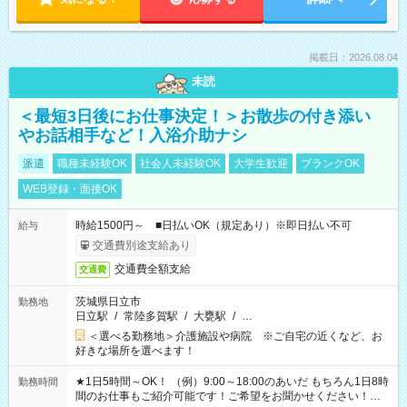
掲載日：2026.08.04
未読
＜最短3日後にお仕事決定！＞お散歩の付き添い
やお話相手など！入浴介助ナシ
派遣
職種未経験OK
社会人未経験OK
大学生歓迎
ブランクOK
WEB登録・面接OK
時給1500円～ ■日払いOK（規定あり）※即日払い不可
給与
交通費別途支給あり
交通費全額支給
交通費
茨城県日立市
勤務地
日立駅
/
常陸多賀駅
/
大甕駅
/
…
＜選べる勤務地＞介護施設や病院 ※ご自宅の近くなど、お
好きな場所を選べます！
★1日5時間～OK！ （例）9:00～18:00のあいだ もちろん1日8時
勤務時間
間のお仕事もご紹介可能です！ご希望をお聞かせください！★