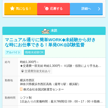
気になる！
応募する
詳細へ
未読
マニュアル通りに簡単WORK◆未経験から好き
な時にお仕事できる！単発OK◎試験監督
アルバイト
職種未経験OK
時給1,300円～
給与
★交通費一部支給 時給1,300円～ ※試験・役割により手当あり
※勤務回数により昇給あり 【即給（前払い）オプションあ
交通費別途支給あり
り！】 希望される場合、勤務から1週間ほどで給与の一部を受け
取れます。 ※手数料418円がかかります。 【過去試験日の収入
横浜市西区
勤務地
例】 ・河合塾模擬試験 8:30～17:30（休憩1時間） 時給1,300円
神奈川県横浜市西区高島（最寄り駅：横浜駅）
×8時間＝日収10,400円＋交通費 ※当日の役割により時給＋100
円の場合あり ・国家試験 7:00～13:30（休憩なし） 時給1,300
株式会社全国試験運営センター
円（役割手当＋100円）×6時間＝日収8,400円＋交通費 【試用期
間】試用期間なし
シフト制
勤務時間
1日あたりの実働時間：最大7時間/日 09：00～17：00 ※勤務時
間は 試験により異なります。