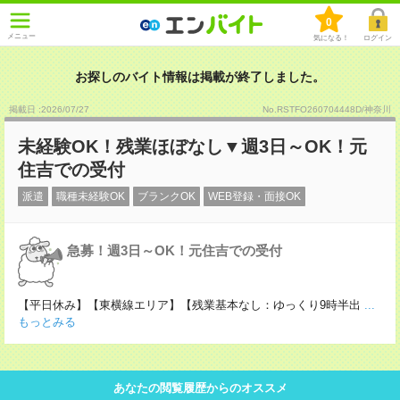
0
メニュー
気になる！
ログイン
お探しのバイト情報は掲載が終了しました。
掲載日 :2026
/
07
/
27
No.RSTFO260704448D/神奈川
未経験OK！残業ほぼなし▼週3日～OK！元
住吉での受付
派遣
職種未経験OK
ブランクOK
WEB登録・面接OK
急募！週3日～OK！元住吉での受付
【平日休み】【東横線エリア】【残業基本なし：ゆっくり9時半出
...
もっとみる
あなたの閲覧履歴からのオススメ