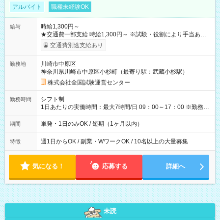
アルバイト
職種未経験OK
時給1,300円～
給与
★交通費一部支給 時給1,300円～ ※試験・役割により手当あり
※勤務回数により昇給あり 【即給（前払い）オプションあ
交通費別途支給あり
り！】 希望される場合、勤務から1週間ほどで給与の一部を受け
取れます。 ※手数料418円がかかります。 【過去試験日の収入
川崎市中原区
勤務地
例】 ・河合塾模擬試験 8:30～17:30（休憩1時間） 時給1,300円
神奈川県川崎市中原区小杉町（最寄り駅：武蔵小杉駅）
×8時間＝日収10,400円＋交通費 ※当日の役割により時給＋100
円の場合あり ・国家試験 7:00～13:30（休憩なし） 時給1,300
株式会社全国試験運営センター
円（役割手当＋100円）×6時間＝日収8,400円＋交通費 【試用期
間】試用期間なし
シフト制
勤務時間
1日あたりの実働時間：最大7時間/日 09：00～17：00 ※勤務時
間は 試験により異なります。
単発・1日のみOK / 短期（1ヶ月以内）
期間
週1日からOK / 副業・WワークOK / 10名以上の大量募集
特徴
気になる！
応募する
詳細へ
未読