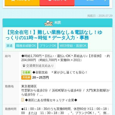
掲載日：2026.07.29
未読
【完全在宅！】難しい業務なし＆電話なし！ゆ
っくりの11時～時短＊データ入力・事務
派遣
職種未経験OK
ブランクOK
WEB登録・面接OK
◆時給1,700円＊日払い・週払いOK＊昇給あり♪【月収例】 ・約
給与
204,000円 （時給1,700円 × 実働6h × 20日）
交通費別途支給あり
◆全額支給 ＊家が少し遠くても安心！
交通費
20～25万円
月収例
東京都港区
勤務地
竹芝駅から徒歩2分
/
浜松町駅から徒歩4分
/
大門(東京都)駅か
ら徒歩5分
/
…
◆港区にある情報セキュリティ企業◆
◆11：00～18：30のうち実働6時間、休憩60分 ※11：00～18：
勤務時間
00 または 11：30～18：30 。*。ブランクOK！。*。 例え