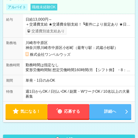
アルバイト
職種未経験OK
日給13,000円～
給与
＋交通費支給 ★交通費全額支給！ ┗案件により規定あり ★日払
いOK！（規定あり） ┗働いたその日に現金GET♪ お仕事後はコ
交通費別途支給あり
ンビニATMから 日払い分を引き落とせます！ 【試用期間】試
用期間なし
川崎市中原区
勤務地
神奈川県川崎市中原区小杉町（最寄り駅：武蔵小杉駅）
株式会社ワンベルウッズ
勤務時間は指定なし
勤務時間
変形労働時間制 想定労働時間160時間/月 【シフト例】 ・8：00
～21：00
単発・1日のみOK
期間
週1日からOK / 日払いOK / 副業・WワークOK / 10名以上の大量
特徴
募集
気になる！
応募する
詳細へ