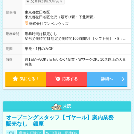
交通費別途支給あり
ンビニATMから 日払い分を引き落とせます！ 【試用期間】試
用期間なし
東京都世田谷区
勤務地
東京都世田谷区北沢（最寄り駅：下北沢駅）
株式会社ワンベルウッズ
勤務時間は指定なし
勤務時間
変形労働時間制 想定労働時間160時間/月 【シフト例】 ・8：00
～21：00
単発・1日のみOK
期間
週1日からOK / 日払いOK / 副業・WワークOK / 10名以上の大量
特徴
募集
気になる！
応募する
詳細へ
未読
オープニングスタッフ【ゴヤール】案内業務
販売なし 銀座
派遣
職種未経験OK
WEB登録・面接OK