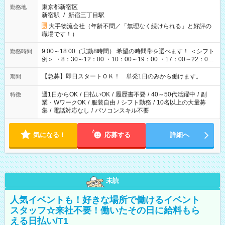
東京都新宿区
勤務地
新宿駅
/
新宿三丁目駅
大手物流会社（年齢不問／「無理なく続けられる」と好評の
職場です！）
9:00～18:00（実動8時間） 希望の時間帯を選べます！ ＜シフト
勤務時間
例＞ ・8：30～12：00 ・10：00～19：00 ・17：00～22：00
・13：00～22：00 ・22：00～翌6：00 など
【急募】即日スタートＯＫ！ 単発1日のみから働けます。
期間
週1日からOK
/
日払いOK
/
履歴書不要
/
40～50代活躍中
/
副
特徴
業・WワークOK
/
服装自由
/
シフト勤務
/
10名以上の大量募
集
/
電話対応なし
/
パソコンスキル不要
気になる！
応募する
詳細へ
未読
人気イベントも！好きな場所で働けるイベント
スタッフ☆来社不要！働いたその日に給料もら
える日払い/T1