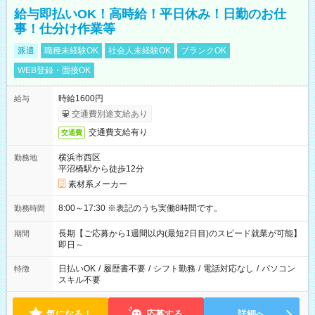
給与即払いOK！高時給！平日休み！日勤のお仕
事！仕分け作業等
派遣
職種未経験OK
社会人未経験OK
ブランクOK
WEB登録・面接OK
時給1600円
給与
交通費別途支給あり
交通費支給有り
交通費
横浜市西区
勤務地
平沼橋駅から徒歩12分
素材系メーカー
8:00～17:30 ※表記のうち実働8時間です。
勤務時間
長期【ご応募から1週間以内(最短2日目)のスピード就業が可能】
期間
即日～
日払いOK
/
履歴書不要
/
シフト勤務
/
電話対応なし
/
パソコン
特徴
スキル不要
気になる！
応募する
詳細へ