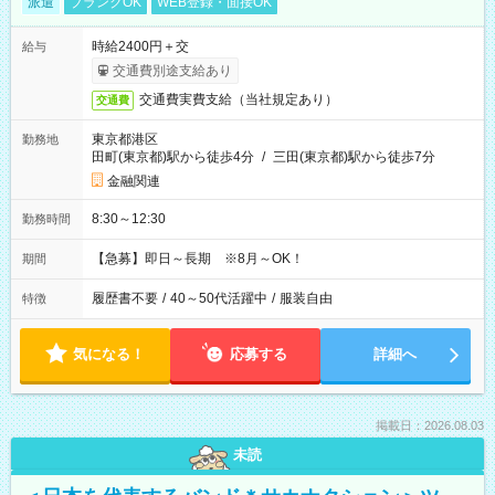
派遣
ブランクOK
WEB登録・面接OK
時給2400円＋交
給与
交通費別途支給あり
交通費実費支給（当社規定あり）
交通費
東京都港区
勤務地
田町(東京都)駅から徒歩4分
/
三田(東京都)駅から徒歩7分
金融関連
8:30～12:30
勤務時間
【急募】即日～長期 ※8月～OK！
期間
履歴書不要
/
40～50代活躍中
/
服装自由
特徴
気になる！
応募する
詳細へ
掲載日：2026.08.03
未読