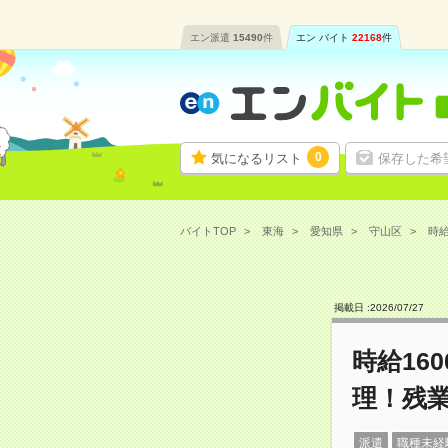
エン派遣
15490
件
エン バイト
22168
件
0
気になるリスト
保存した希
バイトTOP
東海
愛知県
守山区
時給
掲載日 :
2026
/
07
/
27
時給16
理！残業
派遣
職種未経