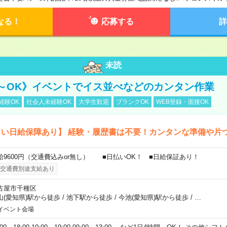
なる！
応募する
詳
未読
～OK》イベントでイス並べなどのカンタン作業
経験OK
社会人未経験OK
大学生歓迎
ブランクOK
WEB登録・面接OK
しい日給保障あり】 経験・履歴書は不要！カンタンな準備や片
給9600円（交通費込みor無し） ■日払いOK！ ■日給保証あり！
交通費別途支給あり
古屋市千種区
山(愛知県)駅から徒歩
/
池下駅から徒歩
/
今池(愛知県)駅から徒歩
/
…
イベント会場