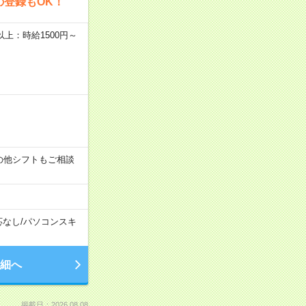
の登録もOK！
者以上：時給1500円～
す！その他シフトもご相談
応なし
/
パソコンスキ
細へ
掲載日：2026.08.08