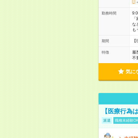
9:
勤務時間
「
な
も
【
期間
履
特徴
不
気に
【医療行為は
派遣
職種未経験O