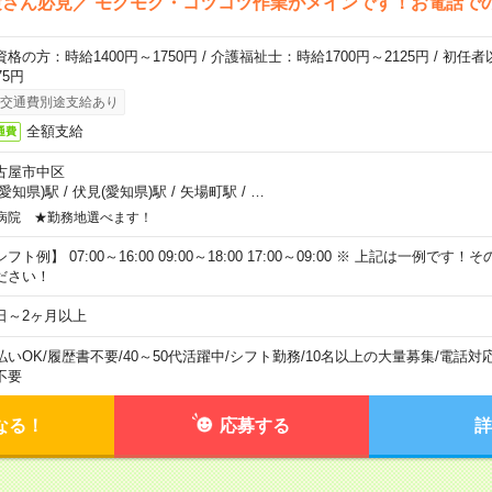
さん必見／ モクモク・コツコツ作業がメインです！お電話で
資格の方：時給1400円～1750円 / 介護福祉士：時給1700円～2125円 / 初任
75円
交通費別途支給あり
全額支給
通費
古屋市中区
(愛知県)駅
/
伏見(愛知県)駅
/
矢場町駅
/
…
病院 ★勤務地選べます！
フト例】 07:00～16:00 09:00～18:00 17:00～09:00 ※ 上記は一例で
ださい！
日～2ヶ月以上
払いOK
/
履歴書不要
/
40～50代活躍中
/
シフト勤務
/
10名以上の大量募集
/
電話対
不要
なる！
応募する
詳