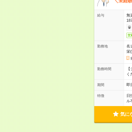
＼未経験
無
給与
18
交
名
勤務地
栄
【シ
勤務時間
く
即
期間
日
特徴
ル
気に