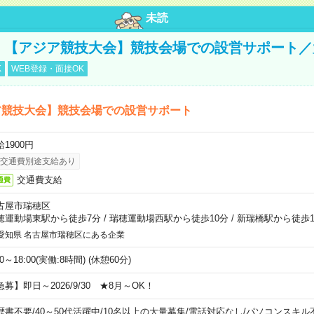
未読
円！【アジア競技大会】競技会場での設営サポート
K
WEB登録・面接OK
ア競技大会】競技会場での設営サポート
1900円
交通費別途支給あり
交通費支給
通費
古屋市瑞穂区
穂運動場東駅から徒歩7分
/
瑞穂運動場西駅から徒歩10分
/
新瑞橋駅から徒歩1
愛知県 名古屋市瑞穂区にある企業
00～18:00(実働:8時間) (休憩60分)
急募】即日～2026/9/30 ★8月～OK！
歴書不要
/
40～50代活躍中
/
10名以上の大量募集
/
電話対応なし
/
パソコンスキル