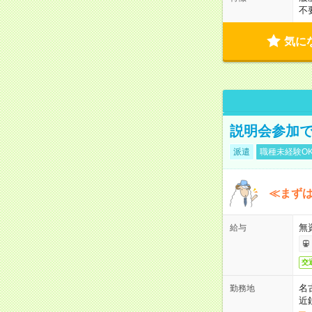
不
気に
説明会参加で
派遣
職種未経験O
≪まずは
無
給与
交
名
勤務地
近