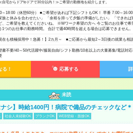
≪自宅からドアtoドアで30分以内！≫ご希望の勤務地を紹介します。
00～18:00（休憩60分） ■ご希望があれば下記シフトもOK！ 早番 7:00～16:00 遅
家族と休みを合わせたい」 「余裕を持って夕飯の準備がしたい」 「できれば
ど、ご希望を教えてくださいね。 ※Wワーク希望の方へ 今ご覧のお仕事で希
う1つのお仕事の勤務時間。 合計で週40時間を超える場合は応募できません。
現在も積極採用中！急募！】2カ月～ ■ご応募から最短2～3日後の就業も相
歴書不要
/
40～50代活躍中
/
服装自由
/
シフト勤務
/
10名以上の大量募集
/
電話対応
要
なる！
応募する
詳
未読
ナシ】時給1400円！病院で備品のチェックなど＊
K
社会人未経験OK
ブランクOK
WEB登録・面接OK