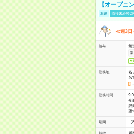
【オープニン
派遣
職種未経験O
≪週3日
無
給与
交
名
勤務地
名
9:
勤務時間
夜
残
望
【
期間
履
特徴