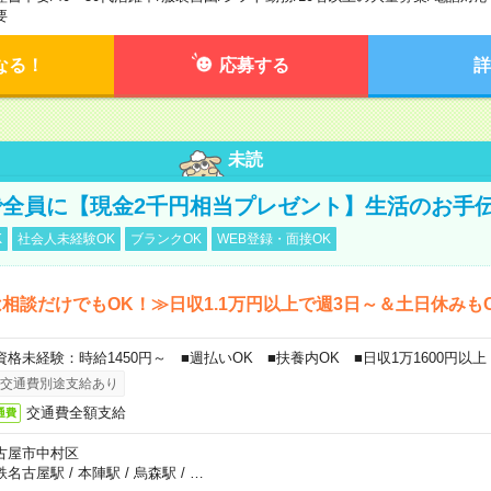
要
なる！
応募する
詳
未読
全員に【現金2千円相当プレゼント】生活のお手
K
社会人未経験OK
ブランクOK
WEB登録・面接OK
相談だけでもOK！≫日収1.1万円以上で週3日～＆土日休みも
資格未経験：時給1450円～ ■週払いOK ■扶養内OK ■日収1万1600円以上
交通費別途支給あり
交通費全額支給
通費
古屋市中村区
鉄名古屋駅
/
本陣駅
/
烏森駅
/
…