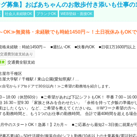
グ募集】おばあちゃんのお散歩付き添いも仕事の
K
社会人未経験OK
ブランクOK
WEB登録・面接OK
～OK≫無資格・未経験でも時給1450円～！土日祝休みもOK
資格未経験：時給1450円～ ■週払いOK ■扶養内OK ■日収1万1600円以上
交通費別途支給あり
交通費全額支給
通費
古屋市千種区
古屋大学駅
/
千種駅
/
東山公園(愛知県)駅
/
…
≪自宅からドアtoドアで30分以内！≫ご希望の勤務地を紹介します。
00～18:00（休憩60分） ■ご希望があれば下記シフトもOK！ 早番 7:00～16:00 遅
勤 16:30～翌9:30 「家族と休みを合わせたい」 「余裕を持って夕飯の準備
業はしたくない」 など、ご希望を教えてくださいね。 ※Wワーク希望の方へ
する勤務時間と、もう1つのお仕事の勤務時間。 合計で週40時間を超える場
8月中のスタートOK！急募！】2カ月～ ■ご応募から最短2～3日後に就業が
歴書不要
/
40～50代活躍中
/
服装自由
/
シフト勤務
/
10名以上の大量募集
/
電話対応