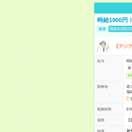
時給1900
派遣
職種未経験O
【アジ
時給
給与
交
名
勤務地
瑞
9:
勤務時間
【
期間
履
特徴