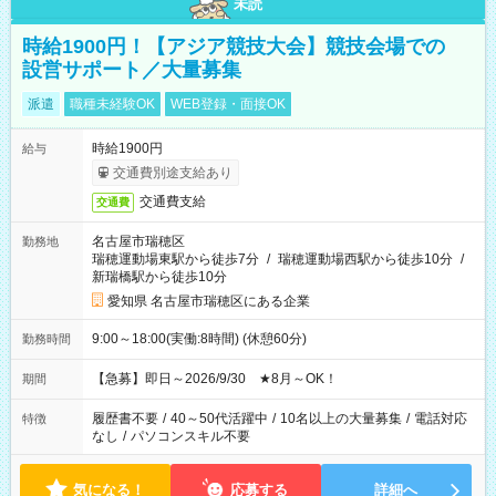
未読
時給1900円！【アジア競技大会】競技会場での
設営サポート／大量募集
派遣
職種未経験OK
WEB登録・面接OK
時給1900円
給与
交通費別途支給あり
交通費支給
交通費
名古屋市瑞穂区
勤務地
瑞穂運動場東駅から徒歩7分
/
瑞穂運動場西駅から徒歩10分
/
新瑞橋駅から徒歩10分
愛知県 名古屋市瑞穂区にある企業
9:00～18:00(実働:8時間) (休憩60分)
勤務時間
【急募】即日～2026/9/30 ★8月～OK！
期間
履歴書不要
/
40～50代活躍中
/
10名以上の大量募集
/
電話対応
特徴
なし
/
パソコンスキル不要
気になる！
応募する
詳細へ