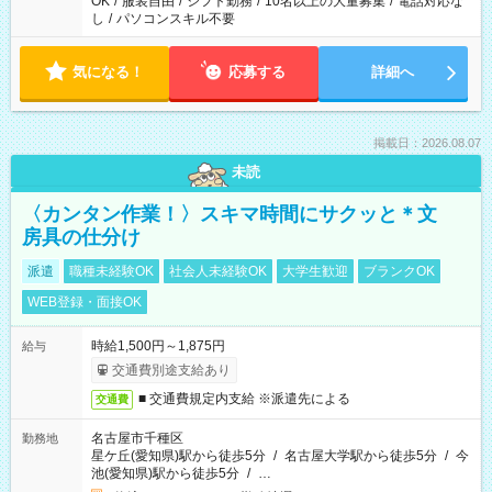
OK
/
服装自由
/
シフト勤務
/
10名以上の大量募集
/
電話対応な
し
/
パソコンスキル不要
気になる！
応募する
詳細へ
掲載日：2026.08.07
未読
〈カンタン作業！〉スキマ時間にサクッと＊文
房具の仕分け
派遣
職種未経験OK
社会人未経験OK
大学生歓迎
ブランクOK
WEB登録・面接OK
時給1,500円～1,875円
給与
交通費別途支給あり
■ 交通費規定内支給 ※派遣先による
交通費
名古屋市千種区
勤務地
星ケ丘(愛知県)駅から徒歩5分
/
名古屋大学駅から徒歩5分
/
今
池(愛知県)駅から徒歩5分
/
…