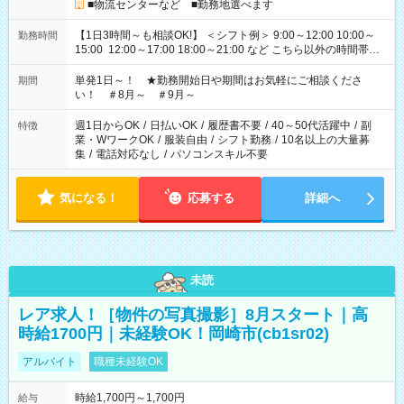
■物流センターなど ■勤務地選べます
【1日3時間～も相談OK!】 ＜シフト例＞ 9:00～12:00 10:00～
勤務時間
15:00 12:00～17:00 18:00～21:00 など こちら以外の時間帯も
お気軽にご相談ください！
単発1日～！ ★勤務開始日や期間はお気軽にご相談くださ
期間
い！ ＃8月～ ＃9月～
週1日からOK
/
日払いOK
/
履歴書不要
/
40～50代活躍中
/
副
特徴
業・WワークOK
/
服装自由
/
シフト勤務
/
10名以上の大量募
集
/
電話対応なし
/
パソコンスキル不要
気になる！
応募する
詳細へ
未読
レア求人！［物件の写真撮影］8月スタート｜高
時給1700円｜未経験OK！岡崎市(cb1sr02)
アルバイト
職種未経験OK
時給1,700円～1,700円
給与