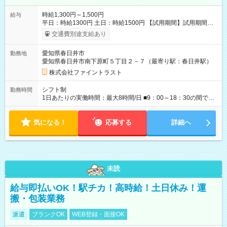
時給1,300円～1,500円
給与
平日：時給1300円 土日：時給1500円 【試用期間】試用期間あ
り 試用期間の長さ：3ヶ月 雇用形態、給与は本採用時と同じで
交通費別途支給あり
す。
愛知県春日井市
勤務地
愛知県春日井市南下原町５丁目２－７（最寄り駅：春日井駅）
株式会社ファイントラスト
シフト制
勤務時間
1日あたりの実働時間：最大8時間/日 ■9：00～18：30の間でシ
フト制 週2日以上、1日3時間以上勤務可能な方 限られた時間
帯、曜日でもご相談お受けします。まずはお問合せください！
気になる！
応募する
詳細へ
未読
給与即払いOK！駅チカ！高時給！土日休み！運
搬・包装業務
派遣
ブランクOK
WEB登録・面接OK