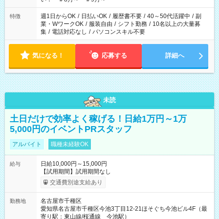
週1日からOK
/
日払いOK
/
履歴書不要
/
40～50代活躍中
/
副
特徴
業・WワークOK
/
服装自由
/
シフト勤務
/
10名以上の大量募
集
/
電話対応なし
/
パソコンスキル不要
気になる！
応募する
詳細へ
未読
土日だけで効率よく稼げる！日給1万円～1万
5,000円のイベントPRスタッフ
アルバイト
職種未経験OK
日給10,000円～15,000円
給与
【試用期間】試用期間なし
交通費別途支給あり
名古屋市千種区
勤務地
愛知県名古屋市千種区今池3丁目12-21ほそぐち今池ビル4F（最
寄り駅：東山線/桜通線 今池駅）