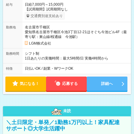
日給7,000円～15,000円
給与
【試用期間】試用期間なし
交通費別途支給あり
名古屋市千種区
勤務地
愛知県名古屋市千種区今池3丁目12-21ほそぐち今池ビル4F（最
寄り駅：東山線/桜通線 今池駅）
LGM株式会社
シフト制
勤務時間
1日あたりの実働時間：最大5時間/日 実働4時間から
日払いOK / 副業・WワークOK
特徴
気になる！
応募する
詳細へ
未読
＼土日限定・単発／1勤務1万円以上！家具配達
サポート◎大学生活躍中