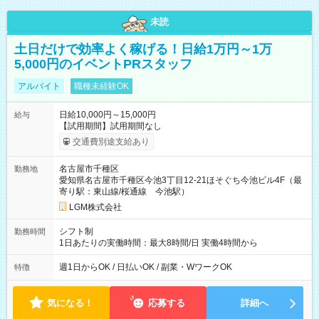
未読
土日だけで効率よく稼げる！日給1万円～1万
5,000円のイベントPRスタッフ
アルバイト
職種未経験OK
日給10,000円～15,000円
給与
【試用期間】試用期間なし
交通費別途支給あり
名古屋市千種区
勤務地
愛知県名古屋市千種区今池3丁目12-21ほそぐち今池ビル4F（最
寄り駅：東山線/桜通線 今池駅）
LGM株式会社
シフト制
勤務時間
1日あたりの実働時間：最大8時間/日 実働4時間から
週1日からOK / 日払いOK / 副業・WワークOK
特徴
気になる！
応募する
詳細へ