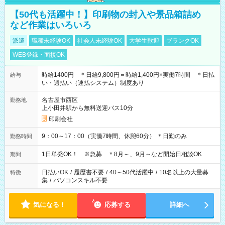
【50代も活躍中！】印刷物の封入や景品箱詰め
など作業はいろいろ
派遣
職種未経験OK
社会人未経験OK
大学生歓迎
ブランクOK
WEB登録・面接OK
時給1400円 ＊日給9,800円＝時給1,400円×実働7時間 ＊日払
給与
い・週払い（速払システム）制度あり
名古屋市西区
勤務地
上小田井駅から無料送迎バス10分
印刷会社
9：00～17：00（実働7時間、休憩60分） ＊日勤のみ
勤務時間
1日単発OK！ ※急募 ＊8月～、9月～など開始日相談OK
期間
日払いOK
/
履歴書不要
/
40～50代活躍中
/
10名以上の大量募
特徴
集
/
パソコンスキル不要
気になる！
応募する
詳細へ