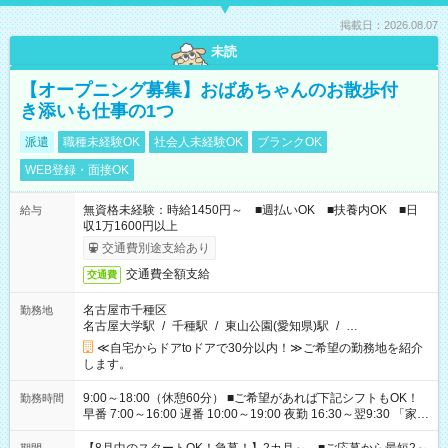
掲載日：2026.08.07
未読
【オープニング募集】おばあちゃんのお散歩付
き添いも仕事の1つ
派遣
職種未経験OK
社会人未経験OK
ブランクOK
WEB登録・面接OK
無資格未経験：時給1450円～ ■週払いOK ■扶養内OK ■日
給与
収1万1600円以上
交通費別途支給あり
交通費全額支給
交通費
名古屋市千種区
勤務地
名古屋大学駅
/
千種駅
/
東山公園(愛知県)駅
/
…
≪自宅からドアtoドアで30分以内！≫ご希望の勤務地を紹介
します。
9:00～18:00（休憩60分） ■ご希望があれば下記シフトもOK！
勤務時間
早番 7:00～16:00 遅番 10:00～19:00 夜勤 16:30～翌9:30 「家族
と休みを合わせたい」 「余裕を持って夕飯の準備がしたい」
「できれば残業はしたくない」 など、ご希望を教えてください