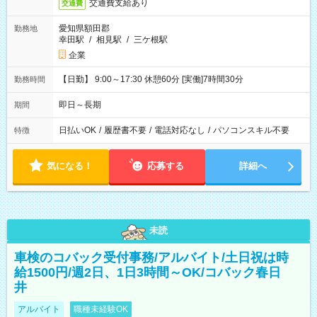
交通費支給あり
交通費
愛知県額田郡
勤務地
幸田駅
/
相見駅
/
三ケ根駅
企業
【日勤】 9:00～17:30 休憩60分 [実働]7時間30分
勤務時間
即日～長期
期間
日払いOK
/
履歴書不要
/
電話対応なし
/
パソコンスキル不要
特徴
気になる！
応募する
詳細へ
未読
車検のコバック受付事務/アルバイト/土日祝は時
給1500円/週2日、1日3時間～OK/コバック春日
井
アルバイト
職種未経験OK