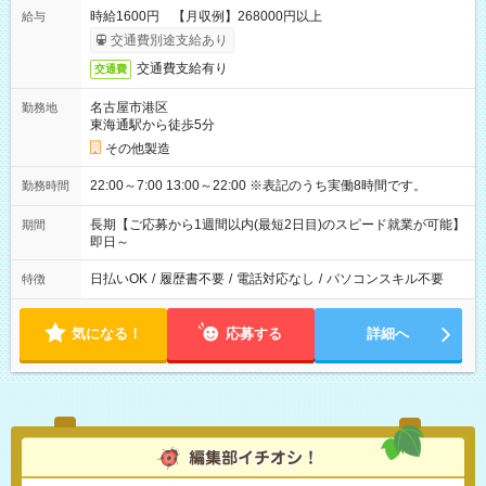
時給1600円 【月収例】268000円以上
給与
交通費別途支給あり
交通費支給有り
交通費
名古屋市港区
勤務地
東海通駅から徒歩5分
その他製造
22:00～7:00 13:00～22:00 ※表記のうち実働8時間です。
勤務時間
長期【ご応募から1週間以内(最短2日目)のスピード就業が可能】
期間
即日～
日払いOK
/
履歴書不要
/
電話対応なし
/
パソコンスキル不要
特徴
気になる！
応募する
詳細へ