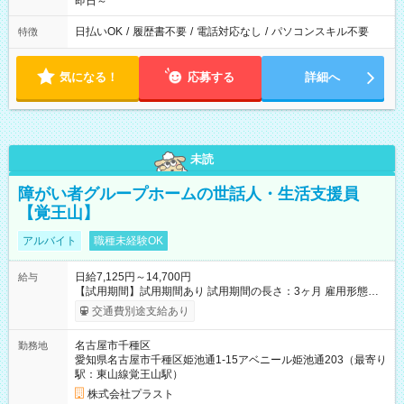
即日～
日払いOK
/
履歴書不要
/
電話対応なし
/
パソコンスキル不要
特徴
気になる！
応募する
詳細へ
未読
障がい者グループホームの世話人・生活支援員
【覚王山】
アルバイト
職種未経験OK
日給7,125円～14,700円
給与
【試用期間】試用期間あり 試用期間の長さ：3ヶ月 雇用形態、
給与は本採用時と同じです。
交通費別途支給あり
名古屋市千種区
勤務地
愛知県名古屋市千種区姫池通1-15アベニール姫池通203（最寄り
駅：東山線覚王山駅）
株式会社プラスト