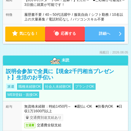
【8月中のスタートOK！急募！】2カ月～ ■ご応募から最短2～
期間
ね。 ※Wワーク希望の方へ 今ご覧のお仕事で希望する勤務時間
3日後に就業が可能です！
と、もう1つのお仕事の勤務時間。 合計で週40時間を超える場
合は応募できません。
履歴書不要
/
40～50代活躍中
/
服装自由
/
シフト勤務
/
10名以
特徴
上の大量募集
/
電話対応なし
/
パソコンスキル不要
気になる！
応募する
詳細へ
掲載日：2026.08.05
未読
説明会参加で全員に【現金2千円相当プレゼン
ト】生活のお手伝い
派遣
職種未経験OK
社会人未経験OK
ブランクOK
WEB登録・面接OK
無資格未経験：時給1450円～ ■週払いOK ■扶養内OK ■日
給与
収1万1600円以上
交通費別途支給あり
交通費全額支給
交通費