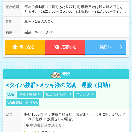
平均労働時間：1週間あたり22時間 勤務日数は最大週２回とな
勤務時間
ります。 (1)22：00～翌5：00 (休憩あり) (2)17：00～翌9：
00 (休憩あり) ３６協定提出済 平均労働時間：1週間あたり22
時間 勤務日数は最大週２回となります。 (1)22：00～翌5：00
単発・1日のみOK
期間
(休憩あり) (2)17：00～翌9：00 (休憩あり) ３６協定提出済
副業・WワークOK
特徴
気になる！
応募する
詳細へ
未読
<タイパ抜群>メッキ液の充填・運搬（日勤）
派遣
職種未経験OK
社会人未経験OK
ブランクOK
WEB登録・面接OK
時給1800円 ※交通費全額支給（規定あり） 【月収例】27.0万円
給与
（20日勤務 ※残業なしの場合）
交通費別途支給あり