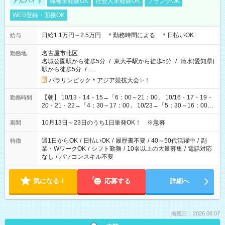
アルバイト
職種未経験OK
社会人未経験OK
ブランクOK
WEB登録・面接OK
日給1.1万円～2.5万円 ＊勤務時間による ＊日払いOK
給与
名古屋市北区
勤務地
名城公園駅から徒歩5分
/
東大手駅から徒歩5分
/
清水(愛知県)
駅から徒歩5分
/
…
パラリンピック＊アジア競技大会✨！
【朝】 10/13・14・15→「6：00～21：00」 10/16・17・19・
勤務時間
20・21・22→「4：30～17：00」 10/23→「5：30～16：00」
【夕方】 10/16・17・19～21→「17：00～26：00」
10/22→「17：00～24：30」 10/23→「16：00～23：00」 ＊
10月13日～23日のうち1日単発OK！ ※急募
期間
勤務時間に関して、面談時にしっかりお伝えします！ 朝だ
け、夕方だけ、などもOKです！
週1日からOK
/
日払いOK
/
履歴書不要
/
40～50代活躍中
/
副
特徴
業・WワークOK
/
シフト勤務
/
10名以上の大量募集
/
電話対応
なし
/
パソコンスキル不要
気になる！
応募する
詳細へ
掲載日：2026.08.07