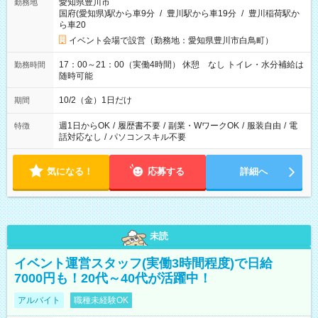
愛知県豊川市
勤務地
国府(愛知県)駅から車9分
/
豊川駅から車19分
/
豊川稲荷駅か
ら車20
イベント会場で設営（勤務地：愛知県豊川市白鳥町）
17：00～21：00（実働4時間） 休憩 なし トイレ・水分補給は
勤務時間
随時可能
10/2（金）1日だけ
期間
週1日からOK
/
履歴書不要
/
副業・WワークOK
/
服装自由
/
電
特徴
話対応なし
/
パソコンスキル不要
気になる！
応募する
詳細へ
未読
イベント運営スタッフ(実働3時間程度)で日給
7000円も！20代～40代が活躍中！
アルバイト
職種未経験OK