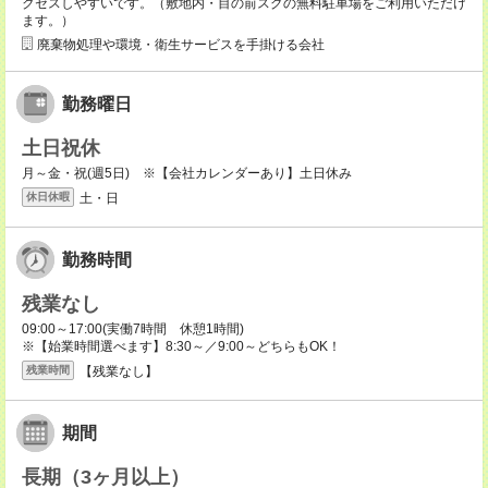
クセスしやすいです。（敷地内・目の前スグの無料駐車場をご利用いただけ
ます。）
廃棄物処理や環境・衛生サービスを手掛ける会社
勤務曜日
土日祝休
月～金・祝(週5日) ※【会社カレンダーあり】土日休み
土・日
休日休暇
勤務時間
残業なし
09:00～17:00(実働7時間 休憩1時間)
※【始業時間選べます】8:30～／9:00～どちらもOK！
【残業なし】
残業時間
期間
長期（3ヶ月以上）