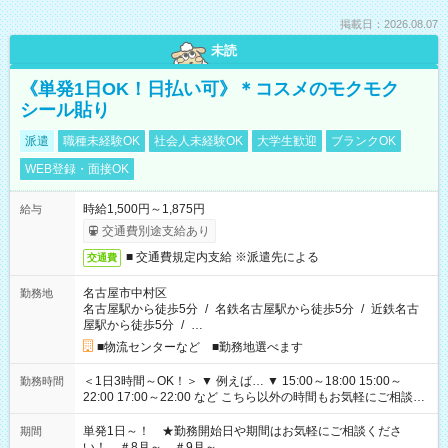
掲載日：2026.08.07
未読
《単発1日OK！日払い可》＊コスメのモクモク
シール貼り
派遣
職種未経験OK
社会人未経験OK
大学生歓迎
ブランクOK
WEB登録・面接OK
時給1,500円～1,875円
給与
交通費別途支給あり
■ 交通費規定内支給 ※派遣先による
交通費
名古屋市中村区
勤務地
名古屋駅から徒歩5分
/
名鉄名古屋駅から徒歩5分
/
近鉄名古
屋駅から徒歩5分
/
…
■物流センターなど ■勤務地選べます
＜1日3時間～OK！＞ ▼ 例えば… ▼ 15:00～18:00 15:00～
勤務時間
22:00 17:00～22:00 など こちら以外の時間もお気軽にご相談く
ださい！
単発1日～！ ★勤務開始日や期間はお気軽にご相談くださ
期間
い！ ＃8月～ ＃9月～