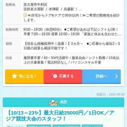
名古屋市中村区
勤務地
近鉄名古屋駅
/
本陣駅
/
烏森駅
/
…
≪自宅からドアtoドアで30分以内！≫ご希望の勤務地を紹介
します。
9:00～18:00（休憩60分） ■ご希望があれば下記シフトもOK！
勤務時間
早番 7:00～16:00 遅番 10:00～19:00 「家族と休みを合わせた
い」 「余裕を持って夕飯の準備がしたい」 「できれば残業はし
たくない」 など、ご希望を教えてくださいね。 ※Wワーク希望
【現在も積極採用中！急募！】2カ月～ ■ご応募から最短2～3
期間
の方へ 今ご覧のお仕事で希望する勤務時間と、もう1つのお仕事
日後の就業も相談可能です！
の勤務時間。 合計で週40時間を超える場合は応募できません。
履歴書不要
/
40～50代活躍中
/
服装自由
/
シフト勤務
/
10名以
特徴
上の大量募集
/
電話対応なし
/
パソコンスキル不要
気になる！
応募する
詳細へ
掲載日：2026.08.06
未読
【10/13～23✨】最大日給25000円／1日OK／ア
ジア競技大会のスタッフ！