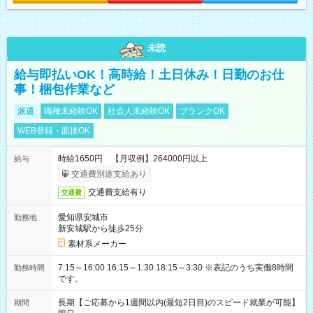
未読
給与即払いOK！高時給！土日休み！日勤のお仕
事！梱包作業など
派遣
職種未経験OK
社会人未経験OK
ブランクOK
WEB登録・面接OK
時給1650円 【月収例】264000円以上
給与
交通費別途支給あり
交通費支給有り
交通費
愛知県安城市
勤務地
新安城駅から徒歩25分
素材系メーカー
7:15～16:00 16:15～1:30 18:15～3:30 ※表記のうち実働8時間
勤務時間
です。
長期【ご応募から1週間以内(最短2日目)のスピード就業が可能】
期間