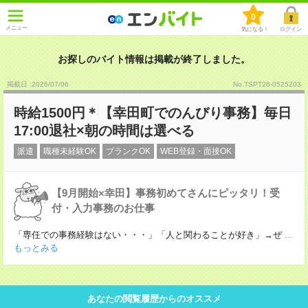
0
メニュー
気になる！
ログイン
お探しのバイト情報は掲載が終了しました。
掲載日 :2026
/
07
/
06
No.TSPT26-0525203
時給1500円＊【幸田町でのんびり事務】毎日
17:00退社×朝の時間は選べる
派遣
職種未経験OK
ブランクOK
WEB登録・面接OK
【9月開始×幸田】事務初めてさんにピッタリ！受
付・入力事務のお仕事
「専任での事務経験はない・・・」「人と関わることが好き」→ぜ
...
もっとみる
あなたの閲覧履歴からのオススメ