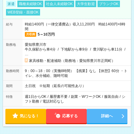
派遣
職種未経験OK
社会人未経験OK
大学生歓迎
ブランクOK
WEB登録・面接OK
時給1400円（一律交通費込）収入11,200円 時給1400円×8時
給与
間
5～10万円
月収例
愛知県豊川市
勤務地
牛久保駅から車4分
/
下地駅から車9分
/
豊川駅から車11分
/
…
家具移動・配達補助（勤務地：愛知県豊川市正岡町）
9：00～18：00（実働8時間） 【残業】なし 【休憩】60分 ・ト
勤務時間
イレ、水分補給、随時可能
土日祝 ※短期（延長の可能性あり）
期間
週1日からOK
/
履歴書不要
/
副業・WワークOK
/
服装自由
/
シ
特徴
フト勤務
/
電話対応なし
気になる！
応募する
詳細へ