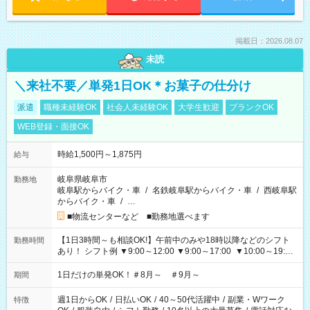
掲載日：2026.08.07
未読
＼来社不要／単発1日OK＊お菓子の仕分け
派遣
職種未経験OK
社会人未経験OK
大学生歓迎
ブランクOK
WEB登録・面接OK
時給1,500円～1,875円
給与
岐阜県岐阜市
勤務地
岐阜駅からバイク・車
/
名鉄岐阜駅からバイク・車
/
西岐阜駅
からバイク・車
/
…
■物流センターなど ■勤務地選べます
【1日3時間～も相談OK!】午前中のみや18時以降などのシフト
勤務時間
あり！ シフト例 ▼9:00～12:00 ▼9:00～17:00 ▼10:00～19:00
▼18:00～21:00
1日だけの単発OK！＃8月～ ＃9月～
期間
週1日からOK
/
日払いOK
/
40～50代活躍中
/
副業・Wワーク
特徴