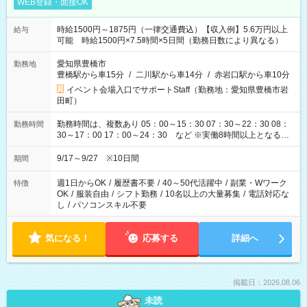
WEB登録・面接OK
時給1500円～1875円（一律交通費込）【収入例】5.6万円以上
給与
可能 時給1500円×7.5時間×5日間（勤務日数により異なる）
愛知県豊橋市
勤務地
豊橋駅から車15分
/
二川駅から車14分
/
赤岩口駅から車10分
イベント会場入口でサポートStaff（勤務地：愛知県豊橋市岩
田町）
勤務時間は、複数あり 05：00～15：30 07：30～22：30 08：
勤務時間
30～17：00 17：00～24：30 など ※実働8時間以上となる勤
務もあります。 【休憩】60分+他休憩あり 交替で取得します。
安全面に配慮しこまめな休憩があります。
9/17～9/27 ※10日間
期間
週1日からOK
/
履歴書不要
/
40～50代活躍中
/
副業・Wワーク
特徴
OK
/
服装自由
/
シフト勤務
/
10名以上の大量募集
/
電話対応な
し
/
パソコンスキル不要
気になる！
応募する
詳細へ
掲載日：2026.08.06
未読