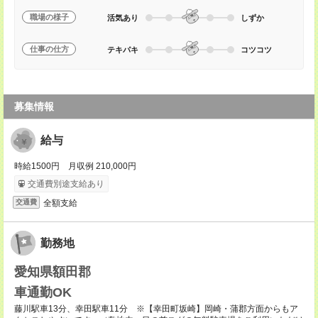
職場の様子
活気あり
しずか
仕事の仕方
テキパキ
コツコツ
募集情報
給与
時給1500円 月収例 210,000円
交通費別途支給あり
全額支給
交通費
勤務地
愛知県額田郡
車通勤OK
藤川駅車13分、幸田駅車11分 ※【幸田町坂崎】岡崎・蒲郡方面からもア