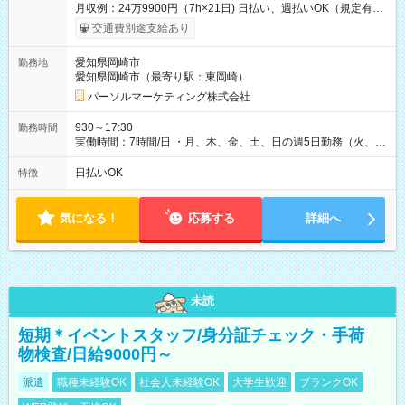
月収例：24万9900円（7h×21日) 日払い、週払いOK（規定有
り） 【試用期間】試用期間なし
交通費別途支給あり
愛知県岡崎市
勤務地
愛知県岡崎市（最寄り駅：東岡崎）
パーソルマーケティング株式会社
930～17:30
勤務時間
実働時間：7時間/日 ・月、木、金、土、日の週5日勤務（火、水
は固定休です／夏季、年末年始等、長期休暇有り！） ・ワンシ
フト！ 残業ほぼナシ（0～5h/月）
日払いOK
特徴
気になる！
応募する
詳細へ
未読
短期＊イベントスタッフ/身分証チェック・手荷
物検査/日給9000円～
派遣
職種未経験OK
社会人未経験OK
大学生歓迎
ブランクOK