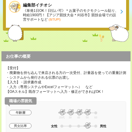
編集部イチオシ
《単発1日OK！日払い可》＊お菓子のモクモクシール貼り、
時給1900円！【アジア競技大会＊刈谷市】競技会場での設
営サポートなど
(8/7UP!)
お仕事の概要
【受付】
・廃棄物を持ち込んで来店される方の一次受付、計量器を使っての重量計測
・システムから発行される伝票のお渡し
【入力】・請求書作成
・入力（専用システムやExcelフォーマットへ） など
【OAスキル】既存フォーマットへ入力・修正ができればOK！
職場の雰囲気
年齢層
20代
30
40
50
60
男女比率
女性
男性