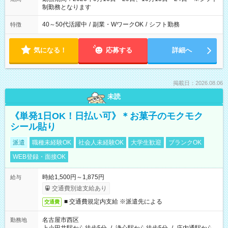
30～20：30（休憩1時間） (5)8：30～18：00（休憩
制勤務となります
1時間） (6)9：30～21：30（休憩1時間）
40～50代活躍中
/
副業・WワークOK
/
シフト勤務
特徴
気になる！
応募する
詳細へ
掲載日：2026.08.06
未読
《単発1日OK！日払い可》＊お菓子のモクモク
シール貼り
派遣
職種未経験OK
社会人未経験OK
大学生歓迎
ブランクOK
WEB登録・面接OK
時給1,500円～1,875円
給与
交通費別途支給あり
■ 交通費規定内支給 ※派遣先による
交通費
名古屋市西区
勤務地