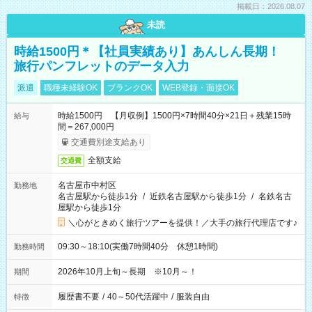
掲載日：2026.08.07
未読
時給1500円＊【社員実績あり】あんしん長期！
旅行パンフレットのデータ入力
派遣
職種未経験OK
ブランクOK
WEB登録・面接OK
時給1500円 【月収例】1500円×7時間40分×21日＋残業15時
給与
間＝267,000円
交通費別途支給あり
全額支給
交通費
名古屋市中村区
勤務地
名古屋駅から徒歩1分
/
近鉄名古屋駅から徒歩1分
/
名鉄名古
屋駅から徒歩1分
＼心がときめく旅行ツアーを提供！／大手の旅行代理店です♪
09:30～18:10(実働7時間40分 休憩1時間)
勤務時間
2026年10月上旬～長期 ※10月～！
期間
履歴書不要
/
40～50代活躍中
/
服装自由
特徴