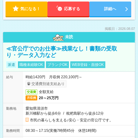
気になる！
応募する
詳細へ
掲載日：2026.08.07
未読
≪官公庁でのお仕事≫残業なし！書類の受取
り・データ入力など
派遣
職種未経験OK
ブランクOK
WEB登録・面接OK
時給1420円 月収例 220,100円～
給与
交通費別途支給あり
全額支給
交通費
20～25万円
月収例
愛知県清須市
勤務地
新川橋駅から徒歩6分
/
枇杷島駅から徒歩12分
市民の暮らしを支える♪安心・安定の官公庁です。
08:30～17:15(実働7時間45分 休憩1時間)
勤務時間