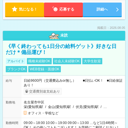
気になる！
応募する
詳細へ
掲載日：2026.08.05
未読
《早く終わっても1日分の給料ゲット》好きな日
だけ＊備品運び！
アルバイト
職種未経験OK
社会人未経験OK
大学生歓迎
ブランクOK
WEB登録・面接OK
日給9600円（交通費込みor無し） ■日払いOK！ ■日給保証
給与
あり！
交通費別途支給あり
名古屋市中区
勤務地
栄(愛知県)駅
/
金山(愛知県)駅
/
伏見(愛知県)駅
/
…
オフィス・学校など
09:00～18:00 10:00～19:00 09:00～13:00 …など1日4時間～
勤務時間
OK！ その他シフトもございます！ お気軽にご相談ください！