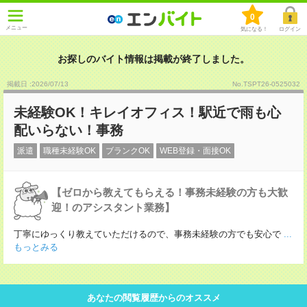
0
メニュー
気になる！
ログイン
お探しのバイト情報は掲載が終了しました。
掲載日 :2026
/
07
/
13
No.TSPT26-0525032
未経験OK！キレイオフィス！駅近で雨も心
配いらない！事務
派遣
職種未経験OK
ブランクOK
WEB登録・面接OK
【ゼロから教えてもらえる！事務未経験の方も大歓
迎！のアシスタント業務】
丁寧にゆっくり教えていただけるので、事務未経験の方でも安心で
...
もっとみる
あなたの閲覧履歴からのオススメ