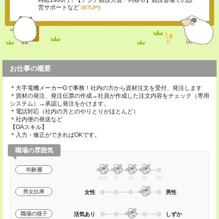
時給1900円！【アジア競技大会＊刈谷市】競技会場での設
営サポートなど
(8/7UP!)
お仕事の概要
＊大手電機メーカーGで事務！社内の方から資材注文を受付、発注します
＊資材の発注、発注伝票の作成→社員が作成した注文内容をチェック（専用
システム）→承認し発注をかけます。
＊電話対応（社内の方とのやりとりがほとんど）
＊社内便の発送など
【OAスキル】
＊入力・修正ができればOKです。
職場の雰囲気
年齢層
20代
30
40
50
60
男女比率
女性
男性
職場の様子
活気あり
しずか