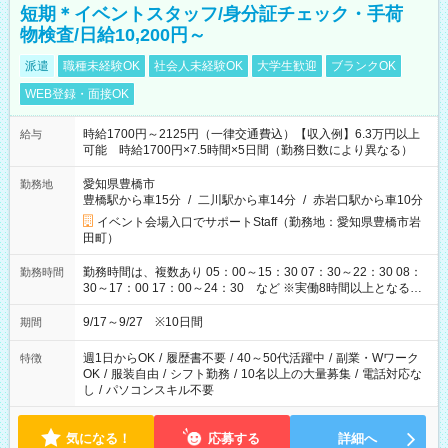
短期＊イベントスタッフ/身分証チェック・手荷
物検査/日給10,200円～
派遣
職種未経験OK
社会人未経験OK
大学生歓迎
ブランクOK
WEB登録・面接OK
時給1700円～2125円（一律交通費込）【収入例】6.3万円以上
給与
可能 時給1700円×7.5時間×5日間（勤務日数により異なる）
愛知県豊橋市
勤務地
豊橋駅から車15分
/
二川駅から車14分
/
赤岩口駅から車10分
イベント会場入口でサポートStaff（勤務地：愛知県豊橋市岩
田町）
勤務時間は、複数あり 05：00～15：30 07：30～22：30 08：
勤務時間
30～17：00 17：00～24：30 など ※実働8時間以上となる勤
務もあります。 【休憩】60分+他休憩あり 交替で取得します。
安全面に配慮しこまめな休憩があります。
9/17～9/27 ※10日間
期間
週1日からOK
/
履歴書不要
/
40～50代活躍中
/
副業・Wワーク
特徴
OK
/
服装自由
/
シフト勤務
/
10名以上の大量募集
/
電話対応な
し
/
パソコンスキル不要
気になる！
応募する
詳細へ