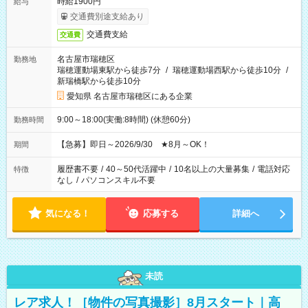
時給1900円
給与
交通費別途支給あり
交通費支給
交通費
名古屋市瑞穂区
勤務地
瑞穂運動場東駅から徒歩7分
/
瑞穂運動場西駅から徒歩10分
/
新瑞橋駅から徒歩10分
愛知県 名古屋市瑞穂区にある企業
9:00～18:00(実働:8時間) (休憩60分)
勤務時間
【急募】即日～2026/9/30 ★8月～OK！
期間
履歴書不要
/
40～50代活躍中
/
10名以上の大量募集
/
電話対応
特徴
なし
/
パソコンスキル不要
気になる！
応募する
詳細へ
未読
レア求人！［物件の写真撮影］8月スタート｜高