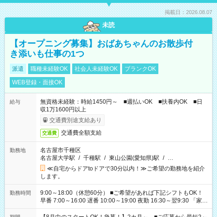
掲載日：2026.08.07
未読
【オープニング募集】おばあちゃんのお散歩付
き添いも仕事の1つ
派遣
職種未経験OK
社会人未経験OK
ブランクOK
WEB登録・面接OK
無資格未経験：時給1450円～ ■週払いOK ■扶養内OK ■日
給与
収1万1600円以上
交通費別途支給あり
交通費全額支給
交通費
名古屋市千種区
勤務地
名古屋大学駅
/
千種駅
/
東山公園(愛知県)駅
/
…
≪自宅からドアtoドアで30分以内！≫ご希望の勤務地を紹介
します。
9:00～18:00（休憩60分） ■ご希望があれば下記シフトもOK！
勤務時間
早番 7:00～16:00 遅番 10:00～19:00 夜勤 16:30～翌9:30 「家族
と休みを合わせたい」 「余裕を持って夕飯の準備がしたい」
「できれば残業はしたくない」 など、ご希望を教えてください