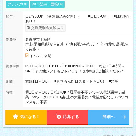
ブランクOK
WEB登録・面接OK
日給9600円（交通費込みor無し） ■日払いOK！ ■日給保証
給与
あり！
交通費別途支給あり
名古屋市千種区
勤務地
本山(愛知県)駅から徒歩
/
池下駅から徒歩
/
今池(愛知県)駅か
ら徒歩
/
…
イベント会場
09:00～18:00 10:00～19:00 09:00～13:00 …など1日4時間～
勤務時間
OK！ その他シフトもございます！ お気軽にご相談ください！
激短1日～OK！ ■もちろん即日スタートもOK！ ■急募
期間
週1日からOK
/
日払いOK
/
履歴書不要
/
40～50代活躍中
/
副
特徴
業・WワークOK
/
10名以上の大量募集
/
電話対応なし
/
パソコ
ンスキル不要
気になる！
応募する
詳細へ