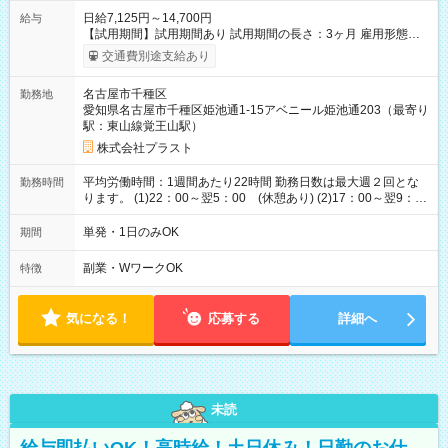
日給7,125円～14,700円
給与
【試用期間】試用期間あり 試用期間の長さ：3ヶ月 雇用形態、
給与は本採用時と同じです。
交通費別途支給あり
名古屋市千種区
勤務地
愛知県名古屋市千種区姫池通1-15アベニール姫池通203（最寄り
駅：東山線覚王山駅）
株式会社プラスト
平均労働時間：1週間あたり22時間 勤務日数は最大週２回とな
勤務時間
ります。 (1)22：00～翌5：00 (休憩あり) (2)17：00～翌9：
00 (休憩あり) ３６協定提出済 平均労働時間：1週間あたり22
時間 勤務日数は最大週２回となります。 (1)22：00～翌5：00
単発・1日のみOK
期間
(休憩あり) (2)17：00～翌9：00 (休憩あり) ３６協定提出済
副業・WワークOK
特徴
気になる！
応募する
詳細へ
未読