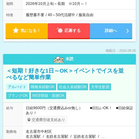
2026年10月上旬～長期 ※10月～！
期間
履歴書不要
/
40～50代活躍中
/
服装自由
特徴
気になる！
応募する
詳細へ
掲載日：2026.08.05
未読
＜短期！好きな1日～OK＞イベントでイスを並
べるなど簡単作業
アルバイト
職種未経験OK
社会人未経験OK
大学生歓迎
ブランクOK
WEB登録・面接OK
日給9600円（交通費込みor無し） ■日払いOK！ ■日給保証
給与
あり！
交通費別途支給あり
名古屋市中村区
勤務地
名古屋駅
/
名鉄名古屋駅
/
近鉄名古屋駅
/
…