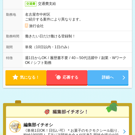
交通費支給
交通費
名古屋市中村区
勤務地
ご紹介する案件により異なります。
旅行会社
働きたい日だけ働ける登録制！
勤務時間
単発（10日以内・1日のみ）
期間
週1日からOK
/
履歴書不要
/
40～50代活躍中
/
副業・Wワーク
特徴
OK
/
シフト勤務
気になる！
応募する
詳細へ
編集部イチオシ
《単発1日OK！日払い可》＊お菓子のモクモクシール貼り、