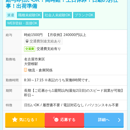
給与即払いOK！高時給！土日休み！日勤のお仕
事！出荷準備
派遣
職種未経験OK
社会人未経験OK
ブランクOK
WEB登録・面接OK
時給1500円 【月収例】240000円以上
給与
交通費別途支給あり
交通費支給有り
交通費
名古屋市東区
勤務地
大曽根駅
物流・倉庫関係
8:30～17:15 ※表記のうち実働8時間です。
勤務時間
長期【ご応募から1週間以内(最短2日目)のスピード就業が可能】
期間
即日～
日払いOK
/
履歴書不要
/
電話対応なし
/
パソコンスキル不要
特徴
気になる！
応募する
詳細へ