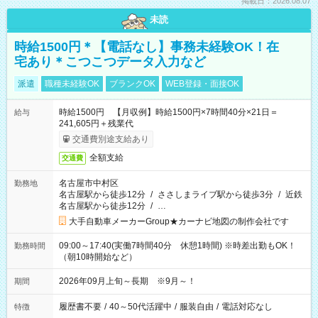
掲載日：2026.08.07
未読
時給1500円＊【電話なし】事務未経験OK！在
宅あり＊こつこつデータ入力など
派遣
職種未経験OK
ブランクOK
WEB登録・面接OK
時給1500円 【月収例】時給1500円×7時間40分×21日＝
給与
241,605円＋残業代
交通費別途支給あり
全額支給
交通費
名古屋市中村区
勤務地
名古屋駅から徒歩12分
/
ささしまライブ駅から徒歩3分
/
近鉄
名古屋駅から徒歩12分
/
…
大手自動車メーカーGroup★カーナビ地図の制作会社です
09:00～17:40(実働7時間40分 休憩1時間) ※時差出勤もOK！
勤務時間
（朝10時開始など）
2026年09月上旬～長期 ※9月～！
期間
履歴書不要
/
40～50代活躍中
/
服装自由
/
電話対応なし
特徴