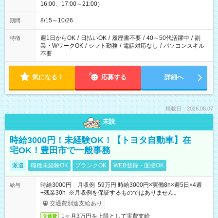
16:00、17:00～21:00）
8/15～10/26
期間
週1日からOK
/
日払いOK
/
履歴書不要
/
40～50代活躍中
/
副
特徴
業・WワークOK
/
シフト勤務
/
電話対応なし
/
パソコンスキル
不要
気になる！
応募する
詳細へ
掲載日：2026.08.07
未読
時給3000円！未経験OK！【トヨタ自動車】在
宅OK！豊田市で一般事務
派遣
職種未経験OK
ブランクOK
WEB登録・面接OK
時給3000円 月収例 59万円 時給3000円×実働8h×週5日×4週
給与
+残業30h ※月収例を保証するものではありません。
交通費別途支給あり
1ヶ月3万円を上限として実費支給
交通費