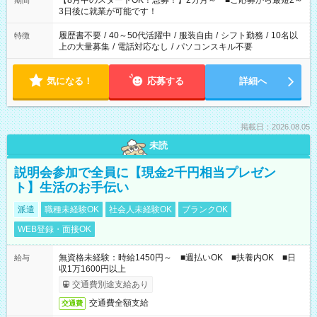
【8月中のスタートOK！急募！】2カ月～ ■ご応募から最短2～
期間
ね。 ※Wワーク希望の方へ 今ご覧のお仕事で希望する勤務時間
3日後に就業が可能です！
と、もう1つのお仕事の勤務時間。 合計で週40時間を超える場
合は応募できません。
履歴書不要
/
40～50代活躍中
/
服装自由
/
シフト勤務
/
10名以
特徴
上の大量募集
/
電話対応なし
/
パソコンスキル不要
気になる！
応募する
詳細へ
掲載日：2026.08.05
未読
説明会参加で全員に【現金2千円相当プレゼン
ト】生活のお手伝い
派遣
職種未経験OK
社会人未経験OK
ブランクOK
WEB登録・面接OK
無資格未経験：時給1450円～ ■週払いOK ■扶養内OK ■日
給与
収1万1600円以上
交通費別途支給あり
交通費全額支給
交通費