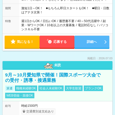
激短1日～OK！ ■もちろん即日スタートもOK！ ■曜日・日数
期間
はアナタ次第！
週1日からOK
/
日払いOK
/
履歴書不要
/
40～50代活躍中
/
副
特徴
業・WワークOK
/
10名以上の大量募集
/
電話対応なし
/
パソコ
ンスキル不要
気になる！
応募する
詳細へ
掲載日：2026.07.03
未読
9月～10月愛知県で開催！国際スポーツ大会で
の受付・誘導・接遇業務
派遣
職種未経験OK
社会人未経験OK
大学生歓迎
ブランクOK
WEB登録・面接OK
時給1500円
給与
交通費別途支給あり