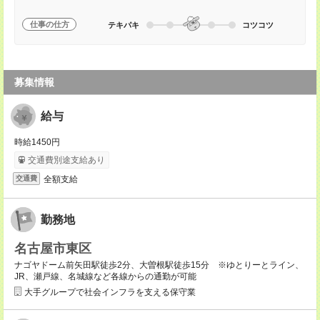
仕事の仕方
テキパキ
コツコツ
募集情報
給与
時給1450円
交通費別途支給あり
全額支給
交通費
勤務地
名古屋市東区
ナゴヤドーム前矢田駅徒歩2分、大曽根駅徒歩15分 ※ゆとりーとライン、
JR、瀬戸線、名城線など各線からの通勤が可能
大手グループで社会インフラを支える保守業