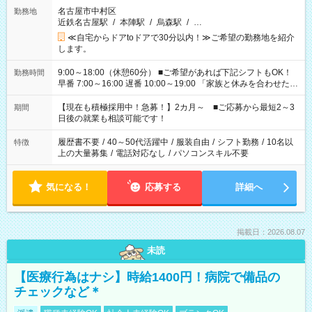
名古屋市中村区
勤務地
近鉄名古屋駅
/
本陣駅
/
烏森駅
/
…
≪自宅からドアtoドアで30分以内！≫ご希望の勤務地を紹介
します。
9:00～18:00（休憩60分） ■ご希望があれば下記シフトもOK！
勤務時間
早番 7:00～16:00 遅番 10:00～19:00 「家族と休みを合わせた
い」 「余裕を持って夕飯の準備がしたい」 「できれば残業はし
たくない」 など、ご希望を教えてくださいね。 ※Wワーク希望
【現在も積極採用中！急募！】2カ月～ ■ご応募から最短2～3
期間
の方へ 今ご覧のお仕事で希望する勤務時間と、もう1つのお仕事
日後の就業も相談可能です！
の勤務時間。 合計で週40時間を超える場合は応募できません。
履歴書不要
/
40～50代活躍中
/
服装自由
/
シフト勤務
/
10名以
特徴
上の大量募集
/
電話対応なし
/
パソコンスキル不要
気になる！
応募する
詳細へ
掲載日：2026.08.07
未読
【医療行為はナシ】時給1400円！病院で備品の
チェックなど＊