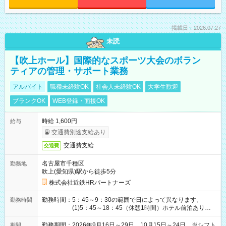
掲載日：2026.07.27
未読
【吹上ホール】国際的なスポーツ大会のボラン
ティアの管理・サポート業務
アルバイト
職種未経験OK
社会人未経験OK
大学生歓迎
ブランクOK
WEB登録・面接OK
時給 1,600円
給与
交通費別途支給あり
交通費支給
交通費
名古屋市千種区
勤務地
吹上(愛知県)駅から徒歩5分
株式会社近鉄HRパートナーズ
勤務時間：5：45～9：30の範囲で日によって異なります。
勤務時間
(1)5：45～18：45（休憩1時間）ホテル前泊あり！
(2)6：00～19：00（休憩1時間）ホテル前泊あり！
(3)6：45～19：45（休憩1時間） (4)7：
勤務期間：2026年9月16日～29日、10月15日～24日 ※シフト
期間