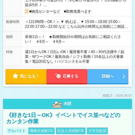
上小田井駅から徒歩5分
/
浄心駅から徒歩5分
/
庄内通駅から
徒歩5分
/
…
■物流センターなど ■勤務地選べます
＜1日3時間～OK！＞ ▼ 例えば… ▼ 15:00～18:00 15:00～
勤務時間
22:00 17:00～22:00 など こちら以外の時間もお気軽にご相談く
ださい！
単発1日～！ ★勤務開始日や期間はお気軽にご相談くださ
期間
い！ ＃8月～ ＃9月～
週1日からOK
/
日払いOK
/
履歴書不要
/
40～50代活躍中
/
副
特徴
業・WワークOK
/
服装自由
/
シフト勤務
/
10名以上の大量募
集
/
電話対応なし
/
パソコンスキル不要
気になる！
応募する
詳細へ
掲載日：2026.08.07
未読
《好きな1日～OK》イベントでイス並べなどの
カンタン作業
アルバイト
職種未経験OK
社会人未経験OK
大学生歓迎