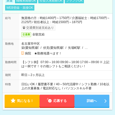
派遣
職種未経験OK
社会人未経験OK
ブランクOK
WEB登録・面接OK
無資格の方：時給1400円～1750円 / 介護福祉士：時給1700円～
給与
2125円 / 初任者以上：時給1500円～1875円
交通費別途支給あり
全額支給
交通費
名古屋市中区
勤務地
栄(愛知県)駅
/
伏見(愛知県)駅
/
矢場町駅
/
…
病院 ★勤務地選べます！
【シフト例】 07:00～16:00 09:00～18:00 17:00～09:00 ※ 上記
勤務時間
は一例です！その他シフトもご相談ください！
即日～2ヶ月以上
期間
日払いOK
/
履歴書不要
/
40～50代活躍中
/
シフト勤務
/
10名以
特徴
上の大量募集
/
電話対応なし
/
パソコンスキル不要
気になる！
応募する
詳細へ