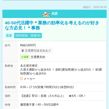
掲載日：2026.08.06
未読
40-50代活躍中＊業務の効率化を考えるのが好き
な方必見！＊事務
派遣
WEB登録・面接OK
時給1800円
給与
交通費別途支給あり
交通費支給
交通費
名古屋市東区
勤務地
久屋大通駅から徒歩4分
/
栄町(愛知県)駅から徒歩5分
/
栄(愛
知県)駅から徒歩5分
メーカー
9:00～17:15(実働:7時間15分) (休憩60分)
勤務時間
【急募】即日～長期（3カ月以上） ★8月～OK！
期間
履歴書不要
/
40～50代活躍中
特徴