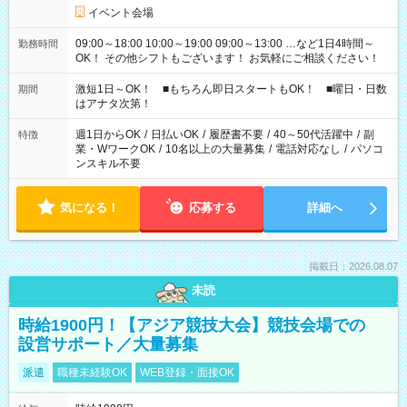
イベント会場
09:00～18:00 10:00～19:00 09:00～13:00 …など1日4時間～
勤務時間
OK！ その他シフトもございます！ お気軽にご相談ください！
激短1日～OK！ ■もちろん即日スタートもOK！ ■曜日・日数
期間
はアナタ次第！
週1日からOK
/
日払いOK
/
履歴書不要
/
40～50代活躍中
/
副
特徴
業・WワークOK
/
10名以上の大量募集
/
電話対応なし
/
パソコ
ンスキル不要
気になる！
応募する
詳細へ
掲載日：2026.08.07
未読
時給1900円！【アジア競技大会】競技会場での
設営サポート／大量募集
派遣
職種未経験OK
WEB登録・面接OK