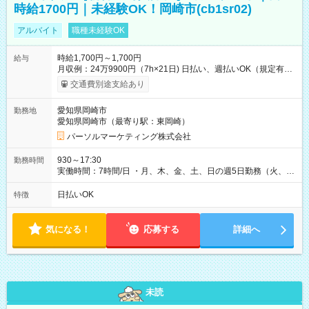
時給1700円｜未経験OK！岡崎市(cb1sr02)
アルバイト
職種未経験OK
時給1,700円～1,700円
給与
月収例：24万9900円（7h×21日) 日払い、週払いOK（規定有
り） 【試用期間】試用期間なし
交通費別途支給あり
愛知県岡崎市
勤務地
愛知県岡崎市（最寄り駅：東岡崎）
パーソルマーケティング株式会社
930～17:30
勤務時間
実働時間：7時間/日 ・月、木、金、土、日の週5日勤務（火、水
は固定休です／夏季、年末年始等、長期休暇有り！） ・ワンシ
フト！ 残業ほぼナシ（0～5h/月）
日払いOK
特徴
気になる！
応募する
詳細へ
未読