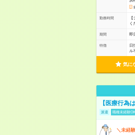
浜
【シ
勤務時間
く
即
期間
日
特徴
ル
気に
【医療行為は
派遣
職種未経験O
＼未経験