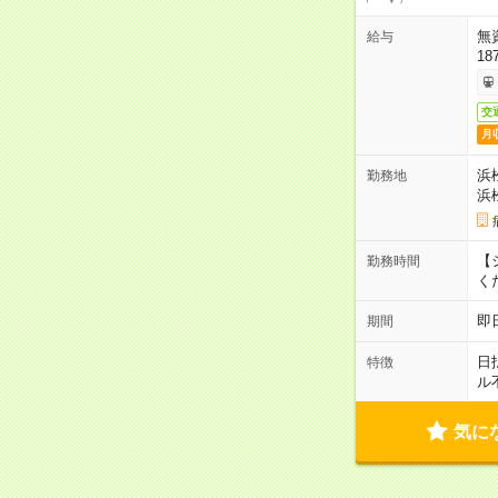
無
給与
18
交
月
浜
勤務地
浜
【シ
勤務時間
く
即
期間
日
特徴
ル
気に