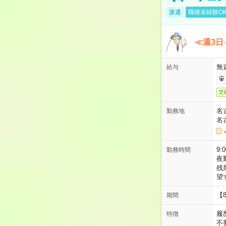
派遣
職種未経験O
≪週3日
無
給与
交
名
勤務地
名
9:
勤務時間
夜
残
望
【
期間
履
特徴
不