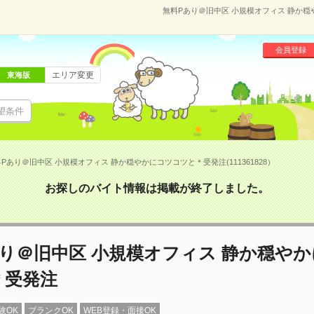
無料Pあり＠旧中区 小規模オフィス 静か穏や
会員登録
エリア変更
東海版
望条件
Pあり＠旧中区 小規模オフィス 静か穏やかにコツコツと＊受発注(111361828）
お探しのバイト情報は掲載が終了しました。
り＠旧中区 小規模オフィス 静か穏や
＊受発注
験OK
ブランクOK
WEB登録・面接OK