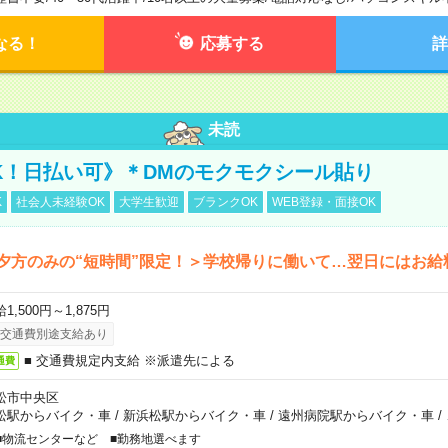
なる！
応募する
詳
未読
K！日払い可》＊DMのモクモクシール貼り
K
社会人未経験OK
大学生歓迎
ブランクOK
WEB登録・面接OK
夕方のみの“短時間”限定！＞学校帰りに働いて…翌日にはお給
1,500円～1,875円
交通費別途支給あり
■ 交通費規定内支給 ※派遣先による
通費
松市中央区
松駅からバイク・車
/
新浜松駅からバイク・車
/
遠州病院駅からバイク・車
/
■物流センターなど ■勤務地選べます