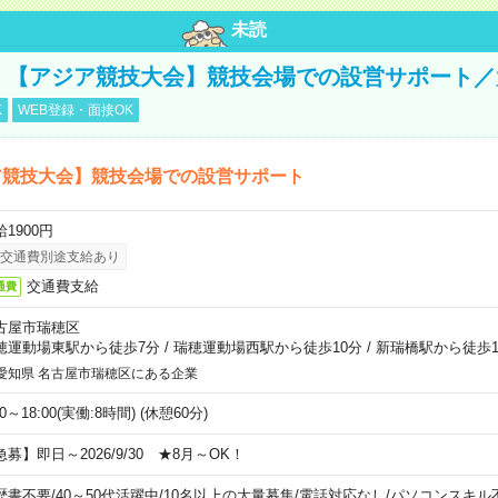
未読
円！【アジア競技大会】競技会場での設営サポート
K
WEB登録・面接OK
ア競技大会】競技会場での設営サポート
1900円
交通費別途支給あり
交通費支給
通費
古屋市瑞穂区
穂運動場東駅から徒歩7分
/
瑞穂運動場西駅から徒歩10分
/
新瑞橋駅から徒歩1
愛知県 名古屋市瑞穂区にある企業
00～18:00(実働:8時間) (休憩60分)
急募】即日～2026/9/30 ★8月～OK！
歴書不要
/
40～50代活躍中
/
10名以上の大量募集
/
電話対応なし
/
パソコンスキル