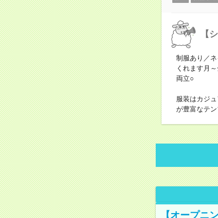
【シ
制服あり／ネ
くれます月～
両立○
服装はカジュ
が豊富なテン
【オープニン