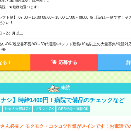
松駅
/
遠州病院駅
/
曳馬駅
/
…
病院 ★勤務地選べます！
フト例】 07:00～16:00 09:00～18:00 17:00～09:00 ※ 上記は一例で
ださい！
日～2ヶ月以上
払いOK
/
履歴書不要
/
40～50代活躍中
/
シフト勤務
/
10名以上の大量募集
/
電話対
不要
なる！
応募する
詳
未読
ナシ】時給1400円！病院で備品のチェックなど
K
社会人未経験OK
ブランクOK
WEB登録・面接OK
さん必見／ モクモク・コツコツ作業がメインです！お電話で