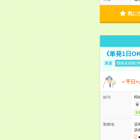
気に
《単発1日O
派遣
職種未経験O
＜平日×
時給
給与
交
浜
勤務地
浜