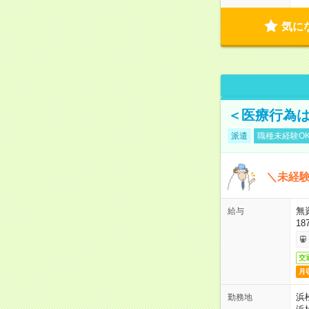
気に
＜医療行為は
派遣
職種未経験O
＼未経験
無
給与
18
交
月
浜
勤務地