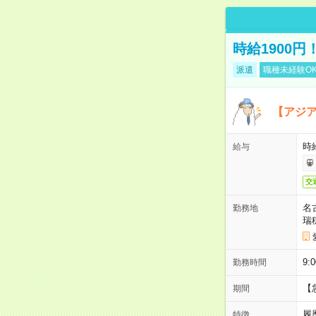
時給1900
派遣
職種未経験O
【アジ
時給
給与
交
名
勤務地
瑞
9:
勤務時間
【
期間
履
特徴