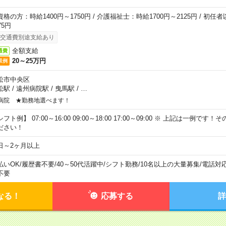
資格の方：時給1400円～1750円 / 介護福祉士：時給1700円～2125円 / 初任
75円
交通費別途支給あり
全額支給
通費
20～25万円
収例
松市中央区
松駅
/
遠州病院駅
/
曳馬駅
/
…
病院 ★勤務地選べます！
フト例】 07:00～16:00 09:00～18:00 17:00～09:00 ※ 上記は一例で
ださい！
日～2ヶ月以上
払いOK
/
履歴書不要
/
40～50代活躍中
/
シフト勤務
/
10名以上の大量募集
/
電話対
不要
なる！
応募する
詳