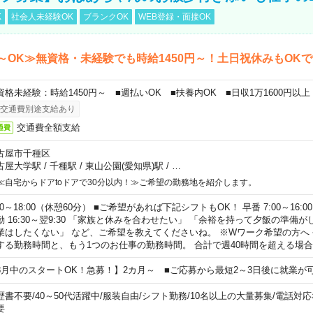
K
社会人未経験OK
ブランクOK
WEB登録・面接OK
～OK≫無資格・未経験でも時給1450円～！土日祝休みもOK
資格未経験：時給1450円～ ■週払いOK ■扶養内OK ■日収1万1600円以上
交通費別途支給あり
交通費全額支給
通費
古屋市千種区
古屋大学駅
/
千種駅
/
東山公園(愛知県)駅
/
…
≪自宅からドアtoドアで30分以内！≫ご希望の勤務地を紹介します。
00～18:00（休憩60分） ■ご希望があれば下記シフトもOK！ 早番 7:00～16:00 遅
勤 16:30～翌9:30 「家族と休みを合わせたい」 「余裕を持って夕飯の準備
業はしたくない」 など、ご希望を教えてくださいね。 ※Wワーク希望の方へ
する勤務時間と、もう1つのお仕事の勤務時間。 合計で週40時間を超える場
8月中のスタートOK！急募！】2カ月～ ■ご応募から最短2～3日後に就業が
歴書不要
/
40～50代活躍中
/
服装自由
/
シフト勤務
/
10名以上の大量募集
/
電話対応
要