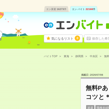
エン派遣
16273
件
エン バイト
22168
件
0
気になるリスト
保存した希
バイトTOP
東海
静岡県
中央区
無料
掲載日 :
2026
/
07
/
06
無料Pあ
コツと
派遣
職種未経