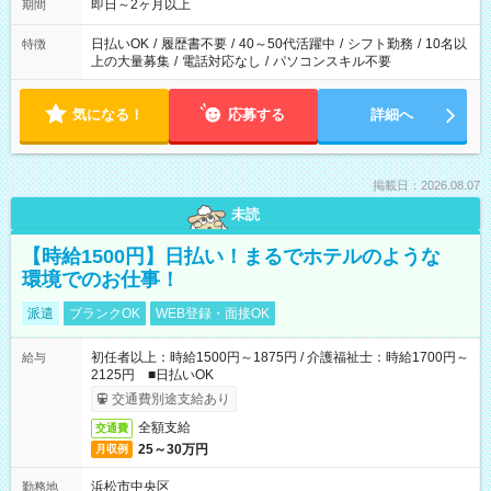
即日～2ヶ月以上
期間
日払いOK
/
履歴書不要
/
40～50代活躍中
/
シフト勤務
/
10名以
特徴
上の大量募集
/
電話対応なし
/
パソコンスキル不要
気になる！
応募する
詳細へ
掲載日：2026.08.07
未読
【時給1500円】日払い！まるでホテルのような
環境でのお仕事！
派遣
ブランクOK
WEB登録・面接OK
初任者以上：時給1500円～1875円 / 介護福祉士：時給1700円～
給与
2125円 ■日払いOK
交通費別途支給あり
全額支給
交通費
25～30万円
月収例
浜松市中央区
勤務地