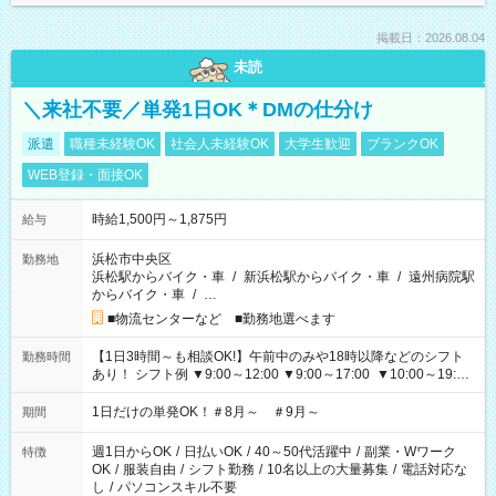
掲載日：2026.08.04
未読
＼来社不要／単発1日OK＊DMの仕分け
派遣
職種未経験OK
社会人未経験OK
大学生歓迎
ブランクOK
WEB登録・面接OK
時給1,500円～1,875円
給与
浜松市中央区
勤務地
浜松駅からバイク・車
/
新浜松駅からバイク・車
/
遠州病院駅
からバイク・車
/
…
■物流センターなど ■勤務地選べます
【1日3時間～も相談OK!】午前中のみや18時以降などのシフト
勤務時間
あり！ シフト例 ▼9:00～12:00 ▼9:00～17:00 ▼10:00～19:00
▼18:00～21:00
1日だけの単発OK！＃8月～ ＃9月～
期間
週1日からOK
/
日払いOK
/
40～50代活躍中
/
副業・Wワーク
特徴
OK
/
服装自由
/
シフト勤務
/
10名以上の大量募集
/
電話対応な
し
/
パソコンスキル不要