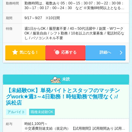
勤務時間は、複数あり 05：00～15：30 07：30～22：30 08：
勤務時間
30～17：00 17：00～24：30 など ※実働8時間以上となる勤
務もあります。 【休憩】60分+他休憩あり 交替で取得します。
安全面に配慮しこまめな休憩があります。
9/17～9/27 ※10日間
期間
週1日からOK
/
履歴書不要
/
40～50代活躍中
/
副業・Wワーク
特徴
OK
/
服装自由
/
シフト勤務
/
10名以上の大量募集
/
電話対応な
し
/
パソコンスキル不要
気になる！
応募する
詳細へ
未読
【未経験OK】単発バイトとスタッフのマッチン
グwork★週3～4日勤務！時短勤務で無理なく♪/
浜松店
アルバイト
職種未経験OK
時給1,100円～
給与
※交通費別途支給（規定内） 【試用期間】試用期間あり 試用期