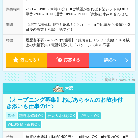
9:00～18:00（休憩60分） ■ご希望があれば下記シフトもOK！
勤務時間
早番 7:00～16:00 遅番 10:00～19:00 「家族と休みを合わせた
い」 「余裕を持って夕飯の準備がしたい」 「できれば残業はし
たくない」 など、ご希望を教えてくださいね。 ※Wワーク希望
【現在も積極採用中！急募！】2カ月～ ■ご応募から最短2～3
期間
の方へ 今ご覧のお仕事で希望する勤務時間と、もう1つのお仕事
日後の就業も相談可能です！
の勤務時間。 合計で週40時間を超える場合は応募できません。
履歴書不要
/
40～50代活躍中
/
服装自由
/
シフト勤務
/
10名以
特徴
上の大量募集
/
電話対応なし
/
パソコンスキル不要
気になる！
応募する
詳細へ
掲載日：2026.07.29
未読
【オープニング募集】おばあちゃんのお散歩付
き添いも仕事の1つ
派遣
職種未経験OK
社会人未経験OK
ブランクOK
WEB登録・面接OK
無資格未経験：時給1400円～ ■週払いOK ■扶養内OK ■日
給与