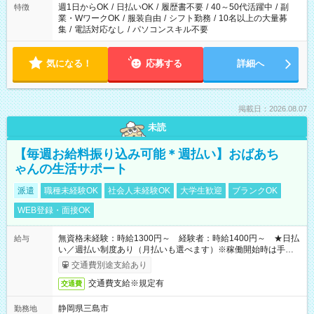
週1日からOK
/
日払いOK
/
履歴書不要
/
40～50代活躍中
/
副
特徴
業・WワークOK
/
服装自由
/
シフト勤務
/
10名以上の大量募
集
/
電話対応なし
/
パソコンスキル不要
気になる！
応募する
詳細へ
掲載日：2026.08.07
未読
【毎週お給料振り込み可能＊週払い】おばあち
ゃんの生活サポート
派遣
職種未経験OK
社会人未経験OK
大学生歓迎
ブランクOK
WEB登録・面接OK
無資格未経験：時給1300円～ 経験者：時給1400円～ ★日払
給与
い／週払い制度あり（月払いも選べます）※稼働開始時は手続き
完了次第のお支払いとなります。
交通費別途支給あり
交通費支給※規定有
交通費
静岡県三島市
勤務地