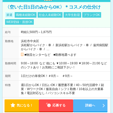
〈空いた日1日のみからOK〉＊コスメの仕分け
派遣
職種未経験OK
社会人未経験OK
大学生歓迎
ブランクOK
WEB登録・面接OK
時給1,500円～1,875円
給与
浜松市中央区
勤務地
浜松駅からバイク・車
/
新浜松駅からバイク・車
/
遠州病院駅
からバイク・車
/
…
■物流センターなど ■勤務地選べます
9:00～18:00 など 他にも ▼10:00～19:00 ▼18:00～21:00 など
勤務時間
のシフトあり！お気軽にご相談下さい！
1日だけの単発OK！＃8月～ ＃9月～
期間
週1日からOK
/
日払いOK
/
履歴書不要
/
40～50代活躍中
/
副
特徴
業・WワークOK
/
服装自由
/
シフト勤務
/
10名以上の大量募
集
/
電話対応なし
/
パソコンスキル不要
気になる！
応募する
詳細へ