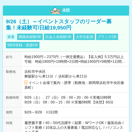
未読
9/26（土）～イベントスタッフのリーダー募
集！未経験可/日給19,950円
派遣
職種未経験OK
社会人未経験OK
大学生歓迎
ブランクOK
WEB登録・面接OK
時給1900円～2375円（一律交通費込）【収入例】5.3万円以上
給与
可能 時給1900円×10時間×2日間+時給1900円×5時間×1日間
（実働8時間を越えた時給：2375円）
浜松市中央区
勤務地
舞阪駅から車11分
/
浜松駅から車21分
イベント会場で案内・誘導（勤務地：静岡県浜松市中央区篠
原町）
9/26（土）、27（日） 09：00～20：00 ※実働10時間
勤務時間
9/28（日） 09：00～15：00 ※実働5時間 【休憩】60分
9/26～9/28 ※3日間
期間
履歴書不要
/
40～50代活躍中
/
副業・WワークOK
/
服装自由
/
特徴
シフト勤務
/
10名以上の大量募集
/
電話対応なし
/
パソコンス