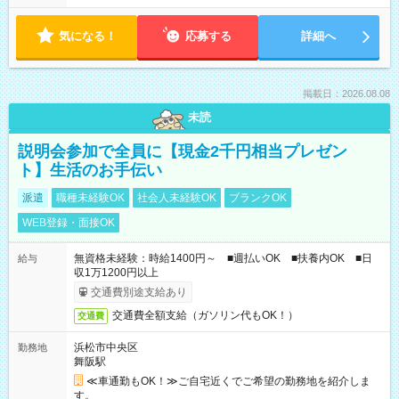
気になる！
応募する
詳細へ
掲載日：2026.08.08
未読
説明会参加で全員に【現金2千円相当プレゼン
ト】生活のお手伝い
派遣
職種未経験OK
社会人未経験OK
ブランクOK
WEB登録・面接OK
無資格未経験：時給1400円～ ■週払いOK ■扶養内OK ■日
給与
収1万1200円以上
交通費別途支給あり
交通費全額支給（ガソリン代もOK！）
交通費
浜松市中央区
勤務地
舞阪駅
≪車通勤もOK！≫ご自宅近くでご希望の勤務地を紹介しま
す。