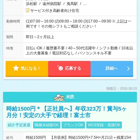
浜松駅
/
遠州病院駅
/
曳馬駅
/
…
サービス付き高齢者向け住宅
(1)07:00～16:00 (2)09:00～18:00 (3)17:00～09:00 ※ 上記は一
勤務時間
例です！その他シフトもご相談ください！
即日～2ヶ月以上
期間
日払いOK
/
履歴書不要
/
40～50代活躍中
/
シフト勤務
/
10名以
特徴
上の大量募集
/
電話対応なし
/
パソコンスキル不要
気になる！
応募する
詳細へ
掲載日：2026.08.03
未読
時給1500円＊【正社員へ】年収323万！賞与5ヶ
月分！安定の大手で経理！富士市
紹介予定派遣
職種未経験OK
ブランクOK
WEB登録・面接OK
時給1500円 【月収例】時給1500円×7.5H×月21日＋残業15H
給与