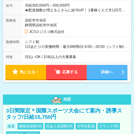
月給300,000円～500,000円
給与
★配達個数が増えるとさらに給与UP！ 1番稼ぐ人で月120万ほ
ど！ ・主要都市エリア 月収55万円／週5日稼働 月収65万~112
万円／週6日稼働 ・地方郊外エリア 月収40万円／週5日稼働 月
浜松市中央区
勤務地
収40万円~50万円／週6日稼働 ＜モデルイメージ＞ ■月収50万
静岡県浜松市中央区
円 (27歳男性/江東区在住)※元建築関係 1日150個配達×25日勤務
JCSロジスコ株式会社
(日休み) ■月収80万円(43歳男性/墨田区在住)※元営業 1日200個
配達×25日勤務(月休み) 【試用期間】試用期間なし
シフト制
勤務時間
1日あたりの実働時間：最大8時間/日 8:00～20:00（シフト制/実
働8時間） ※週5日勤務（場所次第では週4も有り） ※配達状況
によって時間外での勤務可能性有り ※案件により多少の前後あ
日払いOK / 10名以上の大量募集
特徴
り ※配達が完了次第、帰社OKです
気になる！
応募する
詳細へ
未読
3日間限定＊国際スポーツ大会にて案内・誘導ス
タッフ/日給15,750円
派遣
職種未経験OK
社会人未経験OK
大学生歓迎
ブランクOK