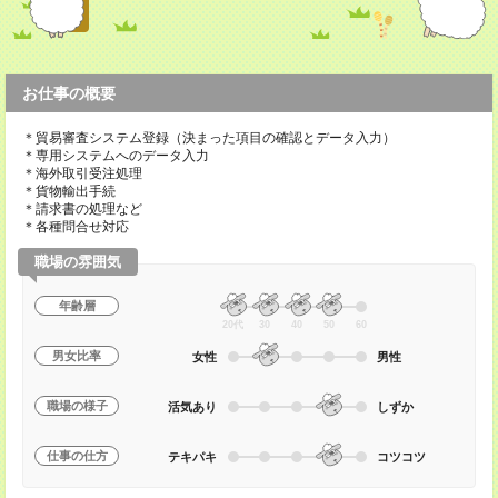
お仕事の概要
＊貿易審査システム登録（決まった項目の確認とデータ入力）
＊専用システムへのデータ入力
＊海外取引受注処理
＊貨物輸出手続
＊請求書の処理など
＊各種問合せ対応
職場の雰囲気
年齢層
20代
30
40
50
60
男女比率
女性
男性
職場の様子
活気あり
しずか
仕事の仕方
テキパキ
コツコツ