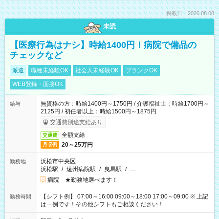
掲載日：2026.08.08
未読
【医療行為はナシ】時給1400円！病院で備品の
チェックなど
派遣
職種未経験OK
社会人未経験OK
ブランクOK
WEB登録・面接OK
無資格の方：時給1400円～1750円 / 介護福祉士：時給1700円～
給与
2125円 / 初任者以上：時給1500円～1875円
交通費別途支給あり
全額支給
交通費
20～25万円
月収例
浜松市中央区
勤務地
浜松駅
/
遠州病院駅
/
曳馬駅
/
…
病院 ★勤務地選べます！
【シフト例】 07:00～16:00 09:00～18:00 17:00～09:00 ※ 上記
勤務時間
は一例です！その他シフトもご相談ください！