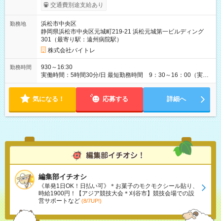
間の長さ：2ヶ月 雇用形態、給与は本採用時と同じです。
交通費別途支給あり
浜松市中央区
勤務地
静岡県浜松市中央区元城町219-21 浜松元城第一ビルディング
301（最寄り駅：遠州病院駅）
株式会社バイトレ
930～16:30
勤務時間
実働時間：5時間30分/日 最短勤務時間 9：30～16：00（実働
5.5時間） 9：30～16：30（実働6時間）、9：30～17：00（実
働6.5時間）など勤務時間選択可 ※週4日～相談可
気になる！
応募する
詳細へ
編集部イチオシ
《単発1日OK！日払い可》＊お菓子のモクモクシール貼り、
時給1900円！【アジア競技大会＊刈谷市】競技会場での設
営サポートなど
(8/7UP!)