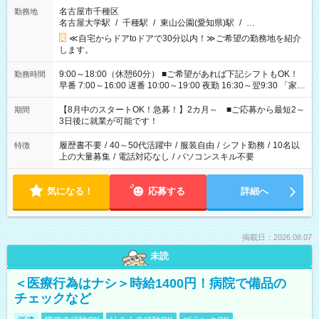
名古屋市千種区
勤務地
名古屋大学駅
/
千種駅
/
東山公園(愛知県)駅
/
…
≪自宅からドアtoドアで30分以内！≫ご希望の勤務地を紹介
します。
9:00～18:00（休憩60分） ■ご希望があれば下記シフトもOK！
勤務時間
早番 7:00～16:00 遅番 10:00～19:00 夜勤 16:30～翌9:30 「家族
と休みを合わせたい」 「余裕を持って夕飯の準備がしたい」
「できれば残業はしたくない」 など、ご希望を教えてください
【8月中のスタートOK！急募！】2カ月～ ■ご応募から最短2～
期間
ね。 ※Wワーク希望の方へ 今ご覧のお仕事で希望する勤務時間
3日後に就業が可能です！
と、もう1つのお仕事の勤務時間。 合計で週40時間を超える場
合は応募できません。
履歴書不要
/
40～50代活躍中
/
服装自由
/
シフト勤務
/
10名以
特徴
上の大量募集
/
電話対応なし
/
パソコンスキル不要
気になる！
応募する
詳細へ
掲載日：2026.08.07
未読
＜医療行為はナシ＞時給1400円！病院で備品の
チェックなど