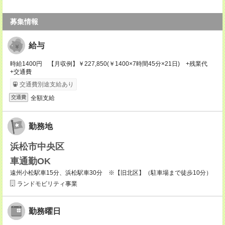
募集情報
給与
時給1400円 【月収例】￥227,850(￥1400×7時間45分×21日) +残業代
+交通費
交通費別途支給あり
全額支給
交通費
勤務地
浜松市中央区
車通勤OK
遠州小松駅車15分、浜松駅車30分 ※【旧北区】（駐車場まで徒歩10分）
ランドモビリティ事業
勤務曜日