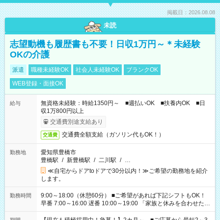
掲載日：2026.08.08
未読
志望動機も履歴書も不要！日収1万円～＊未経験
OKの介護
派遣
職種未経験OK
社会人未経験OK
ブランクOK
WEB登録・面接OK
無資格未経験：時給1350円～ ■週払いOK ■扶養内OK ■日
給与
収1万800円以上
交通費別途支給あり
交通費全額支給（ガソリン代もOK！）
交通費
愛知県豊橋市
勤務地
豊橋駅
/
新豊橋駅
/
二川駅
/
…
≪自宅からドアtoドアで30分以内！≫ご希望の勤務地を紹介
します。
9:00～18:00（休憩60分） ■ご希望があれば下記シフトもOK！
勤務時間
早番 7:00～16:00 遅番 10:00～19:00 「家族と休みを合わせた
い」 「余裕を持って夕飯の準備がしたい」 「できれば残業はし
たくない」 など、ご希望を教えてくださいね。 ※Wワーク希望