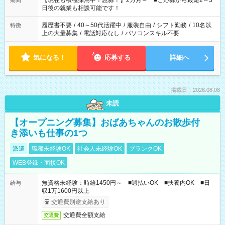
【現在も積極採用中！急募！】2カ月～ ■ご応募から最短2～3
期間
の方へ 今ご覧のお仕事で希望する勤務時間と、もう1つのお仕事
日後の就業も相談可能です！
の勤務時間。 合計で週40時間を超える場合は応募できません。
履歴書不要
/
40～50代活躍中
/
服装自由
/
シフト勤務
/
10名以
特徴
上の大量募集
/
電話対応なし
/
パソコンスキル不要
気になる！
応募する
詳細へ
掲載日：2026.08.08
未読
【オープニング募集】おばあちゃんのお散歩付
き添いも仕事の1つ
派遣
職種未経験OK
社会人未経験OK
ブランクOK
WEB登録・面接OK
無資格未経験：時給1450円～ ■週払いOK ■扶養内OK ■日
給与
収1万1600円以上
交通費別途支給あり
交通費全額支給
交通費