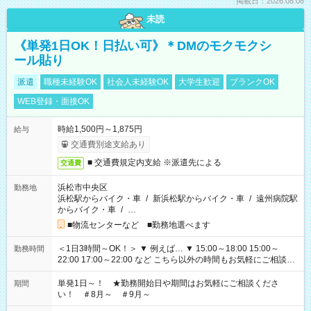
掲載日：2026.08.08
未読
《単発1日OK！日払い可》＊DMのモクモクシ
ール貼り
派遣
職種未経験OK
社会人未経験OK
大学生歓迎
ブランクOK
WEB登録・面接OK
時給1,500円～1,875円
給与
交通費別途支給あり
■ 交通費規定内支給 ※派遣先による
交通費
浜松市中央区
勤務地
浜松駅からバイク・車
/
新浜松駅からバイク・車
/
遠州病院駅
からバイク・車
/
…
■物流センターなど ■勤務地選べます
＜1日3時間～OK！＞ ▼ 例えば… ▼ 15:00～18:00 15:00～
勤務時間
22:00 17:00～22:00 など こちら以外の時間もお気軽にご相談く
ださい！
単発1日～！ ★勤務開始日や期間はお気軽にご相談くださ
期間
い！ ＃8月～ ＃9月～