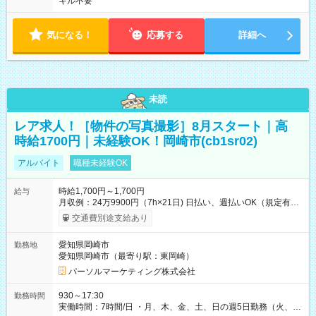
キル不要
気になる！
応募する
詳細へ
未読
レア求人！［物件の写真撮影］8月スタート｜高
時給1700円｜未経験OK！岡崎市(cb1sr02)
アルバイト
職種未経験OK
時給1,700円～1,700円
給与
月収例：24万9900円（7h×21日) 日払い、週払いOK（規定有
り） 【試用期間】試用期間なし
交通費別途支給あり
愛知県岡崎市
勤務地
愛知県岡崎市（最寄り駅：東岡崎）
パーソルマーケティング株式会社
930～17:30
勤務時間
実働時間：7時間/日 ・月、木、金、土、日の週5日勤務（火、水