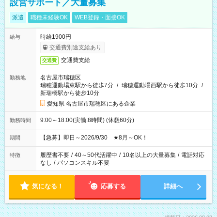
設営サポート／大量募集
派遣
職種未経験OK
WEB登録・面接OK
時給1900円
給与
交通費別途支給あり
交通費支給
交通費
名古屋市瑞穂区
勤務地
瑞穂運動場東駅から徒歩7分
/
瑞穂運動場西駅から徒歩10分
/
新瑞橋駅から徒歩10分
愛知県 名古屋市瑞穂区にある企業
9:00～18:00(実働:8時間) (休憩60分)
勤務時間
【急募】即日～2026/9/30 ★8月～OK！
期間
履歴書不要
/
40～50代活躍中
/
10名以上の大量募集
/
電話対応
特徴
なし
/
パソコンスキル不要
気になる！
応募する
詳細へ