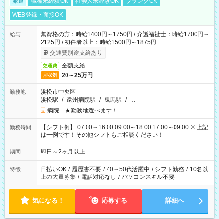
派遣
職種未経験OK
社会人未経験OK
ブランクOK
WEB登録・面接OK
無資格の方：時給1400円～1750円 / 介護福祉士：時給1700円～
給与
2125円 / 初任者以上：時給1500円～1875円
交通費別途支給あり
全額支給
交通費
20～25万円
月収例
浜松市中央区
勤務地
浜松駅
/
遠州病院駅
/
曳馬駅
/
…
病院 ★勤務地選べます！
【シフト例】 07:00～16:00 09:00～18:00 17:00～09:00 ※ 上記
勤務時間
は一例です！その他シフトもご相談ください！
即日～2ヶ月以上
期間
日払いOK
/
履歴書不要
/
40～50代活躍中
/
シフト勤務
/
10名以
特徴
上の大量募集
/
電話対応なし
/
パソコンスキル不要
気になる！
応募する
詳細へ