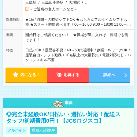
三島駅
/
三島広小路駅
/
大場駅
/
…
＜ご近所の老人ホームなど＞
★1日4時間～の時短シフトOK ★もちろんフルタイムシフトも可
勤務時間
能 ★スタート時間選べます 7:00～16:00 9:00～18:00 11:00～
20:00 など 残業なし！ ※Wワークの場合、他のお仕事と合わせ
週40時間超の就業はご案内できません ※法令に基づき、週20時
開始日はご相談ください！ ★職場が気に入れば、長期でも働
期間
間以上勤務は社会保険への加入対象となります ※労働者派遣法
けます！
（日雇い派遣の原則禁止）により、短時間・短期間の就業はご
案内が難しい場合があります
日払いOK
/
履歴書不要
/
40～50代活躍中
/
副業・WワークOK
/
特徴
服装自由
/
シフト勤務
/
10名以上の大量募集
/
電話対応なし
/
パ
ソコンスキル不要
気になる！
応募する
詳細へ
未読
◎完全未経験OK/日払い・週払い対応！配送ス
タッフ/初期費用0円！【JCSロジスコ】
アルバイト
職種未経験OK