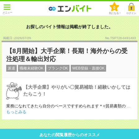
0
メニュー
気になる！
ログイン
お探しのバイト情報は掲載が終了しました。
掲載日 :2026
/
07
/
29
No.TSPT26-0491493
【8月開始】大手企業！長期！海外からの受
注処理＆輸出対応
派遣
職種未経験OK
ブランクOK
WEB登録・面接OK
【大手企業】やりがい〇貿易補助！経験いかしては
たらこう！
業務になれてきたら自分のペースですすめられます＊○貿易書類の
...
もっとみる
あなたの閲覧履歴からのオススメ