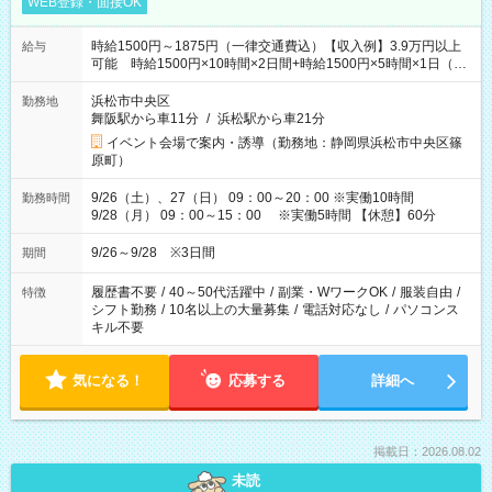
WEB登録・面接OK
時給1500円～1875円（一律交通費込）【収入例】3.9万円以上
給与
可能 時給1500円×10時間×2日間+時給1500円×5時間×1日（実
働8時間を越えた時給：1875円）
浜松市中央区
勤務地
舞阪駅から車11分
/
浜松駅から車21分
イベント会場で案内・誘導（勤務地：静岡県浜松市中央区篠
原町）
9/26（土）、27（日） 09：00～20：00 ※実働10時間
勤務時間
9/28（月） 09：00～15：00 ※実働5時間 【休憩】60分
9/26～9/28 ※3日間
期間
履歴書不要
/
40～50代活躍中
/
副業・WワークOK
/
服装自由
/
特徴
シフト勤務
/
10名以上の大量募集
/
電話対応なし
/
パソコンス
キル不要
気になる！
応募する
詳細へ
掲載日：2026.08.02
未読