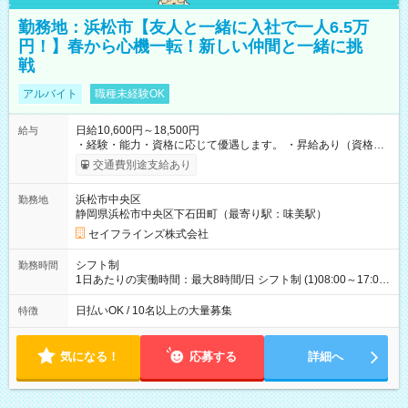
勤務地：浜松市【友人と一緒に入社で一人6.5万
円！】春から心機一転！新しい仲間と一緒に挑
戦
アルバイト
職種未経験OK
日給10,600円～18,500円
給与
・経験・能力・資格に応じて優遇します。 ・昇給あり（資格取
得・勤務成績により随時） ・交通費全額支給（規定あり） ・日
交通費別途支給あり
払い・週払い制度あり（規定あり） ・早く勤務が終わっても日
給全額保証 ・各種手当あり（深夜手当、資格手当） ・資格取得
浜松市中央区
勤務地
支援あり（費用会社全額負担） ・紹介手当制度あり（最大
静岡県浜松市中央区下石田町（最寄り駅：味美駅）
130,000円） 【試用期間】試用期間あり 試用期間の長さ：3ヶ月
雇用形態、給与は本採用時と同じです。
セイフラインズ株式会社
シフト制
勤務時間
1日あたりの実働時間：最大8時間/日 シフト制 (1)08:00～17:00
(2)21:00～06:00
日払いOK / 10名以上の大量募集
特徴
気になる！
応募する
詳細へ