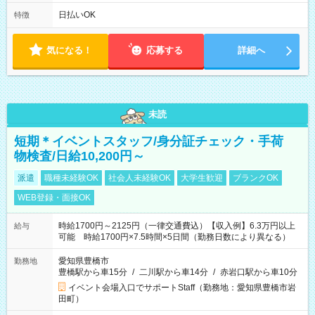
は固定休です／夏季、年末年始等、長期休暇有り！） ・ワンシ
フト！ 残業ほぼナシ（0～5h/月）
日払いOK
特徴
気になる！
応募する
詳細へ
未読
短期＊イベントスタッフ/身分証チェック・手荷
物検査/日給10,200円～
派遣
職種未経験OK
社会人未経験OK
大学生歓迎
ブランクOK
WEB登録・面接OK
時給1700円～2125円（一律交通費込）【収入例】6.3万円以上
給与
可能 時給1700円×7.5時間×5日間（勤務日数により異なる）
愛知県豊橋市
勤務地
豊橋駅から車15分
/
二川駅から車14分
/
赤岩口駅から車10分
イベント会場入口でサポートStaff（勤務地：愛知県豊橋市岩
田町）