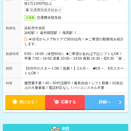
収1万1200円以上
交通費別途支給あり
交通費全額支給
交通費
浜松市中央区
勤務地
浜松駅
/
遠州病院駅
/
曳馬駅
/
…
≪自宅からドアtoドアで30分以内！≫ご希望の勤務地を紹介
します。
9:00～18:00（休憩60分） ■ご希望があれば下記シフトもOK！
勤務時間
早番 7:00～16:00 遅番 10:00～19:00 夜勤 16:30～翌9:30 「家族
と休みを合わせたい」 「余裕を持って夕飯の準備がしたい」
「できれば残業はしたくない」 など、ご希望を教えてください
【8月中のスタートOK！急募！】2カ月～ ■8月～、9月スター
期間
ね。 ※Wワーク希望の方へ 今ご覧のお仕事で希望する勤務時間
トもOK！
と、もう1つのお仕事の勤務時間。 合計で週40時間を超える場
合は応募できません。
履歴書不要
/
40～50代活躍中
/
服装自由
/
シフト勤務
/
10名以
特徴
上の大量募集
/
電話対応なし
/
パソコンスキル不要
気になる！
応募する
詳細へ
未読