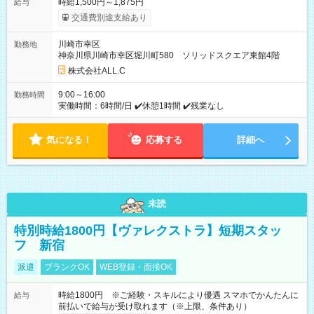
時給1,500円～1,875円
給与
交通費別途支給あり
川崎市幸区
勤務地
神奈川県川崎市幸区堀川町580 ソリッドスクエア東館4階
株式会社ALL.C
9:00～16:00
勤務時間
実働時間：6時間/日 ✔️休憩1時間 ✔️残業なし
気になる！
応募する
詳細へ
未読
特別時給1800円【ヴァレクストラ】短期スタッ
フ 新宿
派遣
ブランクOK
WEB登録・面接OK
時給1800円 ※ご経験・スキルにより優遇 スマホでかんたんに
給与
前払いで給与が受け取れます（※上限、条件あり）