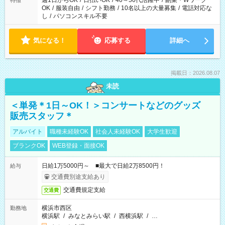
週1日からOK
/
日払いOK
/
40～50代活躍中
/
副業・Wワーク
特徴
OK
/
服装自由
/
シフト勤務
/
10名以上の大量募集
/
電話対応な
し
/
パソコンスキル不要
気になる！
応募する
詳細へ
掲載日：2026.08.07
未読
＜単発＊1日～OK！＞コンサートなどのグッズ
販売スタッフ＊
アルバイト
職種未経験OK
社会人未経験OK
大学生歓迎
ブランクOK
WEB登録・面接OK
日給1万5000円～ ■最大で日給2万8500円！
給与
交通費別途支給あり
交通費規定支給
交通費
横浜市西区
勤務地
横浜駅
/
みなとみらい駅
/
西横浜駅
/
…