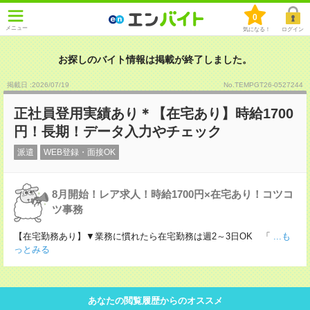
0
メニュー
気になる！
ログイン
お探しのバイト情報は掲載が終了しました。
掲載日 :2026
/
07
/
19
No.TEMPGT26-0527244
正社員登用実績あり＊【在宅あり】時給1700
円！長期！データ入力やチェック
派遣
WEB登録・面接OK
8月開始！レア求人！時給1700円×在宅あり！コツコ
ツ事務
【在宅勤務あり】▼業務に慣れたら在宅勤務は週2～3日OK 「
...も
っとみる
あなたの閲覧履歴からのオススメ