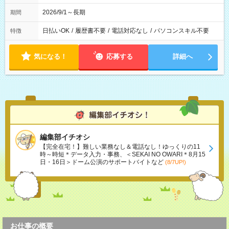
2026/9/1～長期
期間
日払いOK
/
履歴書不要
/
電話対応なし
/
パソコンスキル不要
特徴
気になる！
応募する
詳細へ
編集部イチオシ
【完全在宅！】難しい業務なし＆電話なし！ゆっくりの11
時～時短＊データ入力・事務、＜SEKAI NO OWARI＊8月15
日・16日＞ドーム公演のサポートバイトなど
(8/7UP!)
お仕事の概要