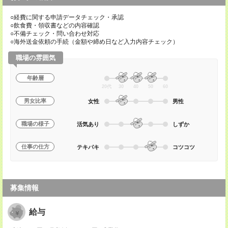
○経費に関する申請データチェック・承認
○飲食費・領収書などの内容確認
○不備チェック・問い合わせ対応
○海外送金依頼の手続（金額や締め日など入力内容チェック）
職場の雰囲気
年齢層
20代
30
40
50
60
男女比率
女性
男性
職場の様子
活気あり
しずか
仕事の仕方
テキパキ
コツコツ
募集情報
給与