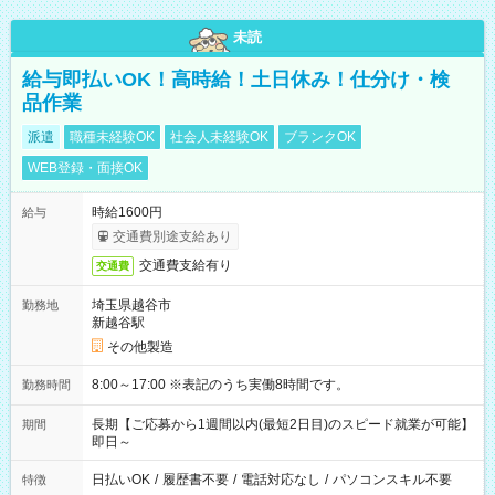
未読
給与即払いOK！高時給！土日休み！仕分け・検
品作業
派遣
職種未経験OK
社会人未経験OK
ブランクOK
WEB登録・面接OK
時給1600円
給与
交通費別途支給あり
交通費支給有り
交通費
埼玉県越谷市
勤務地
新越谷駅
その他製造
8:00～17:00 ※表記のうち実働8時間です。
勤務時間
長期【ご応募から1週間以内(最短2日目)のスピード就業が可能】
期間
即日～
日払いOK
/
履歴書不要
/
電話対応なし
/
パソコンスキル不要
特徴