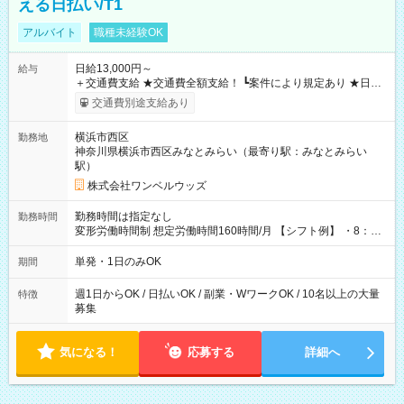
える日払い/T1
アルバイト
職種未経験OK
日給13,000円～
給与
＋交通費支給 ★交通費全額支給！ ┗案件により規定あり ★日払
いOK！（規定あり） ┗働いたその日に現金GET♪ お仕事後はコ
交通費別途支給あり
ンビニATMから 日払い分を引き落とせます！ 【試用期間】試
用期間なし
横浜市西区
勤務地
神奈川県横浜市西区みなとみらい（最寄り駅：みなとみらい
駅）
株式会社ワンベルウッズ
勤務時間は指定なし
勤務時間
変形労働時間制 想定労働時間160時間/月 【シフト例】 ・8：00
～21：00
単発・1日のみOK
期間
週1日からOK / 日払いOK / 副業・WワークOK / 10名以上の大量
特徴
募集
気になる！
応募する
詳細へ