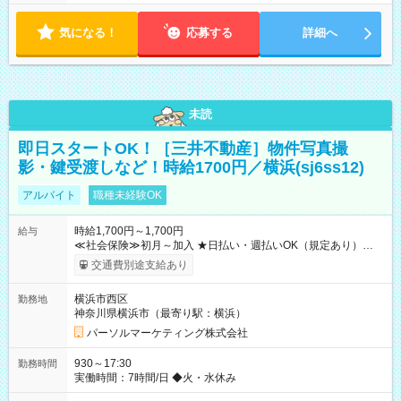
気になる！
応募する
詳細へ
未読
即日スタートOK！［三井不動産］物件写真撮
影・鍵受渡しなど！時給1700円／横浜(sj6ss12)
アルバイト
職種未経験OK
時給1,700円～1,700円
給与
≪社会保険≫初月～加入 ★日払い・週払いOK（規定あり）
【試用期間】試用期間なし
交通費別途支給あり
横浜市西区
勤務地
神奈川県横浜市（最寄り駅：横浜）
パーソルマーケティング株式会社
930～17:30
勤務時間
実働時間：7時間/日 ◆火・水休み