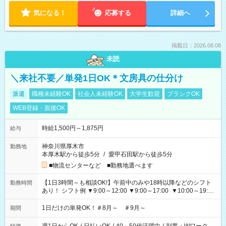
気になる！
応募する
詳細へ
掲載日：2026.08.08
未読
＼来社不要／単発1日OK＊文房具の仕分け
派遣
職種未経験OK
社会人未経験OK
大学生歓迎
ブランクOK
WEB登録・面接OK
時給1,500円～1,875円
給与
神奈川県厚木市
勤務地
本厚木駅から徒歩5分
/
愛甲石田駅から徒歩5分
■物流センターなど ■勤務地選べます
【1日3時間～も相談OK!】午前中のみや18時以降などのシフト
勤務時間
あり！ シフト例 ▼9:00～12:00 ▼9:00～17:00 ▼10:00～19:00
▼18:00～21:00
1日だけの単発OK！＃8月～ ＃9月～
期間