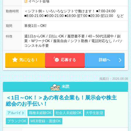
イベント会場
＜シフト例＞ いろいろなシフトで働けます！ ■7:00-24:00
勤務時間
■8:00-21:00 ■9:00-21:00 ■18:00-翌7:00 ■20:30-翌11:00 など
単発1日～OK!
期間
週1日からOK
/
日払いOK
/
履歴書不要
/
40～50代活躍中
/
副
特徴
業・WワークOK
/
服装自由
/
シフト勤務
/
電話対応なし
/
パソ
コンスキル不要
気になる！
応募する
詳細へ
掲載日：2026.08.08
未読
＜1日～OK！＞あの有名企業も！展示会や株主
総会のお手伝い！
アルバイト
職種未経験OK
社会人未経験OK
大学生歓迎
ブランクOK
WEB登録・面接OK