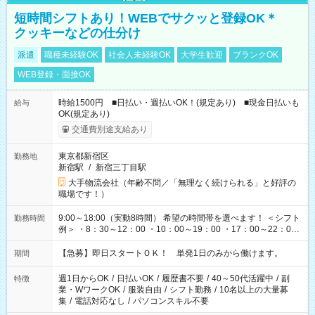
短時間シフトあり！WEBでサクッと登録OK＊
クッキーなどの仕分け
派遣
職種未経験OK
社会人未経験OK
大学生歓迎
ブランクOK
WEB登録・面接OK
時給1500円 ■日払い・週払いOK！(規定あり) ■現金日払いも
給与
OK(規定あり)
交通費別途支給あり
東京都新宿区
勤務地
新宿駅
/
新宿三丁目駅
大手物流会社（年齢不問／「無理なく続けられる」と好評の
職場です！）
9:00～18:00（実動8時間） 希望の時間帯を選べます！ ＜シフト
勤務時間
例＞ ・8：30～12：00 ・10：00～19：00 ・17：00～22：00
・13：00～22：00 ・22：00～翌6：00 など
【急募】即日スタートＯＫ！ 単発1日のみから働けます。
期間
週1日からOK
/
日払いOK
/
履歴書不要
/
40～50代活躍中
/
副
特徴
業・WワークOK
/
服装自由
/
シフト勤務
/
10名以上の大量募
集
/
電話対応なし
/
パソコンスキル不要