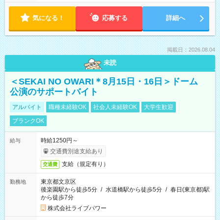
気になる！
応募する
詳細へ
掲載日：2026.08.04
未読
＜SEKAI NO OWARI＊8月15日・16日＞ドーム
公演のサポートバイト
アルバイト
職種未経験OK
社会人未経験OK
大学生歓迎
ブランクOK
時給1250円～
給与
交通費別途支給あり
支給（規定有り）
交通費
東京都文京区
勤務地
後楽園駅から徒歩5分
/
水道橋駅から徒歩5分
/
春日(東京都)駅
から徒歩7分
株式会社ライブパワー