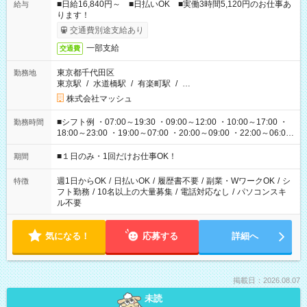
■日給16,840円～ ■日払いOK ■実働3時間5,120円のお仕事あ
給与
ります！
交通費別途支給あり
一部支給
交通費
東京都千代田区
勤務地
東京駅
/
水道橋駅
/
有楽町駅
/
…
株式会社マッシュ
■シフト例 ・07:00～19:30 ・09:00～12:00 ・10:00～17:00 ・
勤務時間
18:00～23:00 ・19:00～07:00 ・20:00～09:00 ・22:00～06:00
etc ★最短で3時間で5,120円のお仕事から 15時間で2万円近く稼
げるお仕事も！ ご希望のお時間に合わせてご紹介！ ※シフトは
■１日のみ・1回だけお仕事OK！
期間
現場によって異なります。 ※勿論、休憩時間はあるのでご安心
ください！
週1日からOK
/
日払いOK
/
履歴書不要
/
副業・WワークOK
/
シ
特徴
フト勤務
/
10名以上の大量募集
/
電話対応なし
/
パソコンスキ
ル不要
気になる！
応募する
詳細へ
掲載日：2026.08.07
未読