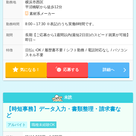
横浜市西区
勤務地
平沼橋駅から徒歩12分
素材系メーカー
8:00～17:30 ※表記のうち実働8時間です。
勤務時間
長期【ご応募から1週間以内(最短2日目)のスピード就業が可能】
期間
即日～
日払いOK
/
履歴書不要
/
シフト勤務
/
電話対応なし
/
パソコン
特徴
スキル不要
気になる！
応募する
詳細へ
未読
【時短事務】データ入力・書類整理・請求書な
ど
アルバイト
職種未経験OK