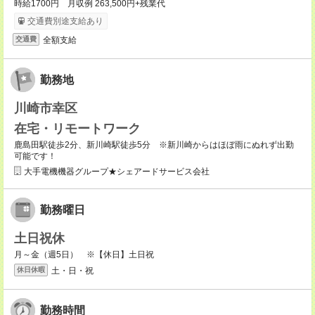
時給1700円 月収例 263,500円+残業代
交通費別途支給あり
全額支給
交通費
勤務地
川崎市幸区
在宅・リモートワーク
鹿島田駅徒歩2分、新川崎駅徒歩5分 ※新川崎からはほぼ雨にぬれず出勤
可能です！
大手電機機器グループ★シェアードサービス会社
勤務曜日
土日祝休
月～金（週5日） ※【休日】土日祝
土・日・祝
休日休暇
勤務時間