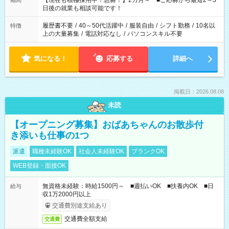
【現在も積極採用中！急募！】2カ月～ ■ご応募から最短2～3
期間
の方へ 今ご覧のお仕事で希望する勤務時間と、もう1つのお仕事
日後の就業も相談可能です！
の勤務時間。 合計で週40時間を超える場合は応募できません。
履歴書不要
/
40～50代活躍中
/
服装自由
/
シフト勤務
/
10名以
特徴
上の大量募集
/
電話対応なし
/
パソコンスキル不要
気になる！
応募する
詳細へ
掲載日：2026.08.08
未読
【オープニング募集】おばあちゃんのお散歩付
き添いも仕事の1つ
派遣
職種未経験OK
社会人未経験OK
ブランクOK
WEB登録・面接OK
無資格未経験：時給1500円～ ■週払いOK ■扶養内OK ■日
給与
収1万2000円以上
交通費別途支給あり
交通費全額支給
交通費