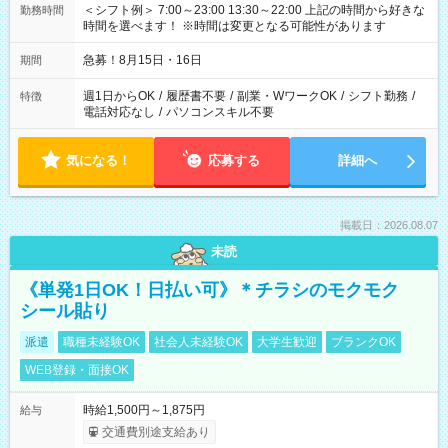
＜シフト例＞ 7:00～23:00 13:30～22:00 上記の時間から好きな
勤務時間
時間を選べます！ ※時間は変更となる可能性があります
急募！8月15日・16日
期間
週1日からOK
/
履歴書不要
/
副業・WワークOK
/
シフト勤務
/
特徴
電話対応なし
/
パソコンスキル不要
気になる！
応募する
詳細へ
掲載日：2026.08.07
未読
《単発1日OK！日払い可》＊チラシのモクモク
シール貼り
派遣
職種未経験OK
社会人未経験OK
大学生歓迎
ブランクOK
WEB登録・面接OK
時給1,500円～1,875円
給与
交通費別途支給あり