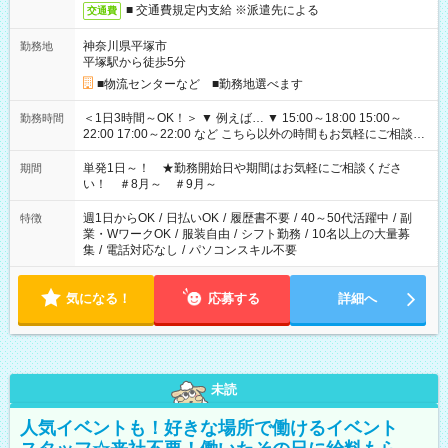
■ 交通費規定内支給 ※派遣先による
交通費
神奈川県平塚市
勤務地
平塚駅から徒歩5分
■物流センターなど ■勤務地選べます
＜1日3時間～OK！＞ ▼ 例えば… ▼ 15:00～18:00 15:00～
勤務時間
22:00 17:00～22:00 など こちら以外の時間もお気軽にご相談く
ださい！
単発1日～！ ★勤務開始日や期間はお気軽にご相談くださ
期間
い！ ＃8月～ ＃9月～
週1日からOK
/
日払いOK
/
履歴書不要
/
40～50代活躍中
/
副
特徴
業・WワークOK
/
服装自由
/
シフト勤務
/
10名以上の大量募
集
/
電話対応なし
/
パソコンスキル不要
気になる！
応募する
詳細へ
未読
人気イベントも！好きな場所で働けるイベント