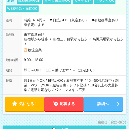
派遣
職種未経験OK
社会人未経験OK
大学生歓迎
ブランクOK
WEB登録・面接OK
時給1414円～ ▼日払いOK（規定あり） ■初勤務手当あり
給与
※規定による
東京都新宿区
勤務地
新宿駅から徒歩
/
新宿三丁目駅から徒歩
/
高田馬場駅から徒歩
/
…
物流企業
9:00～18:00
勤務時間
即日～OK！ 1日～働けます＾＾（規定あり）
期間
週1日からOK
/
日払いOK
/
履歴書不要
/
40～50代活躍中
/
副
特徴
業・WワークOK
/
服装自由
/
シフト勤務
/
10名以上の大量募
集
/
電話対応なし
/
パソコンスキル不要
気になる！
応募する
詳細へ
掲載日：2026.08.03