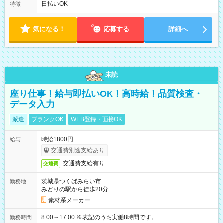
日払いOK
特徴
気になる！
応募する
詳細へ
未読
座り仕事！給与即払いOK！高時給！品質検査・
データ入力
派遣
ブランクOK
WEB登録・面接OK
時給1800円
給与
交通費別途支給あり
交通費支給有り
交通費
茨城県つくばみらい市
勤務地
みどりの駅から徒歩20分
素材系メーカー
8:00～17:00 ※表記のうち実働8時間です。
勤務時間