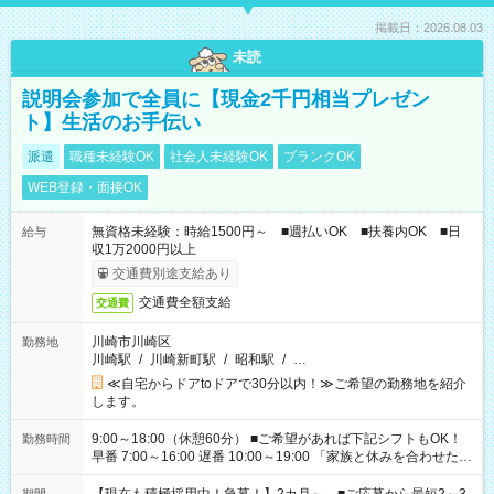
掲載日：2026.08.03
未読
説明会参加で全員に【現金2千円相当プレゼン
ト】生活のお手伝い
派遣
職種未経験OK
社会人未経験OK
ブランクOK
WEB登録・面接OK
無資格未経験：時給1500円～ ■週払いOK ■扶養内OK ■日
給与
収1万2000円以上
交通費別途支給あり
交通費全額支給
交通費
川崎市川崎区
勤務地
川崎駅
/
川崎新町駅
/
昭和駅
/
…
≪自宅からドアtoドアで30分以内！≫ご希望の勤務地を紹介
します。
9:00～18:00（休憩60分） ■ご希望があれば下記シフトもOK！
勤務時間
早番 7:00～16:00 遅番 10:00～19:00 「家族と休みを合わせた
い」 「余裕を持って夕飯の準備がしたい」 「できれば残業はし
たくない」 など、ご希望を教えてくださいね。 ※Wワーク希望