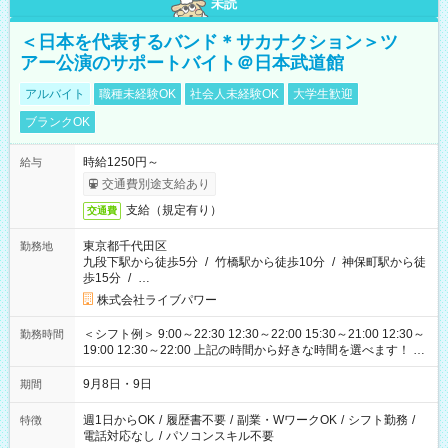
未読
＜日本を代表するバンド＊サカナクション＞ツ
アー公演のサポートバイト＠日本武道館
アルバイト
職種未経験OK
社会人未経験OK
大学生歓迎
ブランクOK
時給1250円～
給与
交通費別途支給あり
支給（規定有り）
交通費
東京都千代田区
勤務地
九段下駅から徒歩5分
/
竹橋駅から徒歩10分
/
神保町駅から徒
歩15分
/
…
株式会社ライブパワー
＜シフト例＞ 9:00～22:30 12:30～22:00 15:30～21:00 12:30～
勤務時間
19:00 12:30～22:00 上記の時間から好きな時間を選べます！ ※
時間は変更となる可能性があります
9月8日・9日
期間
週1日からOK
/
履歴書不要
/
副業・WワークOK
/
シフト勤務
/
特徴
電話対応なし
/
パソコンスキル不要