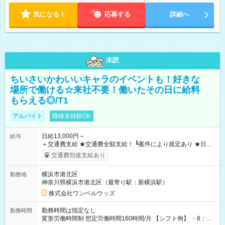
気になる！
応募する
詳細へ
未読
ちいさいかわいいキャラのイベントも！好きな
場所で働ける☆来社不要！働いたその日に給料
もらえる◎/T1
アルバイト
職種未経験OK
日給13,000円～
給与
＋交通費支給 ★交通費全額支給！ ┗案件により規定あり ★日払
いOK！（規定あり） ┗働いたその日に現金GET♪ お仕事後はコ
交通費別途支給あり
ンビニATMから 日払い分を引き落とせます！ 【試用期間】試
用期間なし
横浜市港北区
勤務地
神奈川県横浜市港北区（最寄り駅：新横浜駅）
株式会社ワンベルウッズ
勤務時間は指定なし
勤務時間
変形労働時間制 想定労働時間160時間/月 【シフト例】 ・8：00