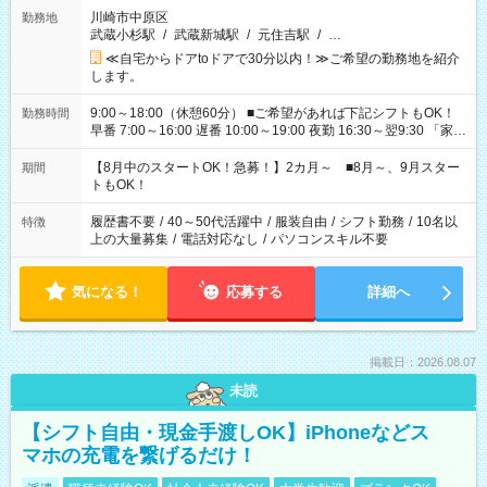
川崎市中原区
勤務地
武蔵小杉駅
/
武蔵新城駅
/
元住吉駅
/
…
≪自宅からドアtoドアで30分以内！≫ご希望の勤務地を紹介
します。
9:00～18:00（休憩60分） ■ご希望があれば下記シフトもOK！
勤務時間
早番 7:00～16:00 遅番 10:00～19:00 夜勤 16:30～翌9:30 「家族
と休みを合わせたい」 「余裕を持って夕飯の準備がしたい」
「できれば残業はしたくない」 など、ご希望を教えてください
【8月中のスタートOK！急募！】2カ月～ ■8月～、9月スター
期間
ね。 ※Wワーク希望の方へ 今ご覧のお仕事で希望する勤務時間
トもOK！
と、もう1つのお仕事の勤務時間。 合計で週40時間を超える場
合は応募できません。
履歴書不要
/
40～50代活躍中
/
服装自由
/
シフト勤務
/
10名以
特徴
上の大量募集
/
電話対応なし
/
パソコンスキル不要
気になる！
応募する
詳細へ
掲載日：2026.08.07
未読
【シフト自由・現金手渡しOK】iPhoneなどス
マホの充電を繋げるだけ！