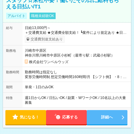
スタッフ☆来社不要！働いたその日に給料もら
える日払い/T1
アルバイト
職種未経験OK
日給13,000円～
給与
＋交通費支給 ★交通費全額支給！ ┗案件により規定あり ★日払
いOK！（規定あり） ┗働いたその日に現金GET♪ お仕事後はコ
交通費別途支給あり
ンビニATMから 日払い分を引き落とせます！ 【試用期間】試
用期間なし
川崎市中原区
勤務地
神奈川県川崎市中原区小杉町（最寄り駅：武蔵小杉駅）
株式会社ワンベルウッズ
勤務時間は指定なし
勤務時間
変形労働時間制 想定労働時間160時間/月 【シフト例】 ・8：00
～21：00
単発・1日のみOK
期間
週1日からOK / 日払いOK / 副業・WワークOK / 10名以上の大量
特徴
募集
気になる！
応募する
詳細へ