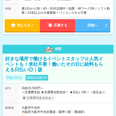
週1日からOK
/
40～50代活躍中
/
副業・WワークOK
/
シフト勤
特徴
務
/
10名以上の大量募集
/
パソコンスキル不要
気になる！
応募する
詳細へ
未読
好きな場所で働けるイベントスタッフ☆人気イ
ベントも！来社不要！働いたその日に給料もら
える日払い◎｜阪
アルバイト
職種未経験OK
日給16,500円～
給与
＋交通費支給 ★交通費全額支給！ ★日払いOK！（規定あり） ┗
働いたその日に現金GET♪ お仕事後はコンビニATMから 日払
交通費別途支給あり
い分を引き落とせます！ 【試用期間】試用期間なし
大阪市中央区
勤務地
大阪府大阪市中央区難波（最寄り駅：難波駅）