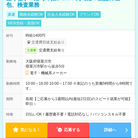
包、検査業務
派遣
職種未経験OK
社会人未経験OK
ブランクOK
WEB登録・面接OK
時給1400円
給与
交通費別途支給あり
交通費支給有り
交通費
大阪府寝屋川市
勤務地
寝屋川市駅から徒歩5分
電子・機械系メーカー
10:00～16:00 10:00～17:00 ※表記のうち実働5時間から6時間で
勤務時間
す。
長期【ご応募から1週間以内(最短2日目)のスピード就業が可能】
期間
即日～
日払いOK
/
履歴書不要
/
電話対応なし
/
パソコンスキル不要
特徴
気になる！
応募する
詳細へ