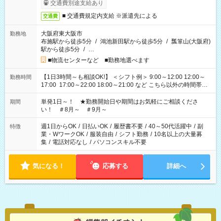
交通費別途支給あり
■ 交通費規定内支給 ※派遣先による
交通費
大阪府東大阪市
勤務地
布施駅から徒歩5分
/
鴻池新田駅から徒歩5分
/
瓢箪山(大阪府)
駅から徒歩5分
/
…
■物流センターなど ■勤務地選べます
【1日3時間～も相談OK!】 ＜シフト例＞ 9:00～12:00 12:00～
勤務時間
17:00 17:00～22:00 18:00～21:00 など こちら以外の時間帯も
お気軽にご相談ください！
単発1日～！ ★勤務開始日や期間はお気軽にご相談くださ
期間
い！ ＃8月～ ＃9月～
週1日からOK
/
日払いOK
/
履歴書不要
/
40～50代活躍中
/
副
特徴
業・WワークOK
/
服装自由
/
シフト勤務
/
10名以上の大量募
集
/
電話対応なし
/
パソコンスキル不要
気になる！
応募する
詳細へ