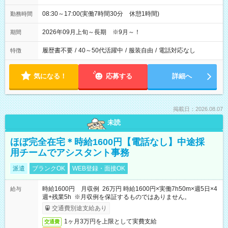
08:30～17:00(実働7時間30分 休憩1時間)
勤務時間
2026年09月上旬～長期 ※9月～！
期間
履歴書不要
/
40～50代活躍中
/
服装自由
/
電話対応なし
特徴
気になる！
応募する
詳細へ
掲載日：2026.08.07
未読
ほぼ完全在宅＊時給1600円【電話なし】中途採
用チームでアシスタント事務
派遣
ブランクOK
WEB登録・面接OK
時給1600円 月収例 26万円 時給1600円×実働7h50m×週5日×4
給与
週+残業5h ※月収例を保証するものではありません。
交通費別途支給あり
1ヶ月3万円を上限として実費支給
交通費