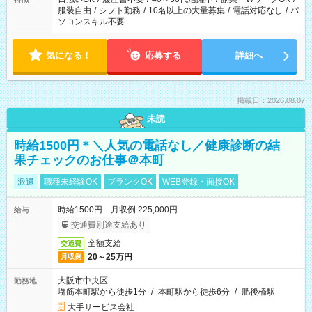
服装自由
/
シフト勤務
/
10名以上の大量募集
/
電話対応なし
/
パ
ソコンスキル不要
気になる！
応募する
詳細へ
掲載日：2026.08.07
未読
時給1500円＊＼人気の電話なし／健康診断の結
果チェックのお仕事＠本町
派遣
職種未経験OK
ブランクOK
WEB登録・面接OK
時給1500円 月収例 225,000円
給与
交通費別途支給あり
全額支給
交通費
20～25万円
月収例
大阪市中央区
勤務地
堺筋本町駅から徒歩1分
/
本町駅から徒歩6分
/
肥後橋駅
大手サービス会社