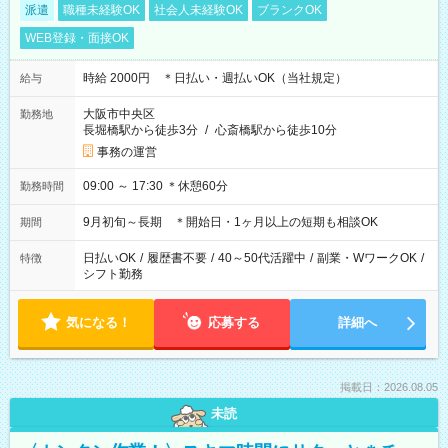
派遣
職種未経験OK
社会人未経験OK
ブランクOK
WEB登録・面接OK
時給 2000円 ＊日払い・週払いOK（当社規定）
給与
大阪市中央区
勤務地
長堀橋駅から徒歩3分
/
心斎橋駅から徒歩10分
事務の運営
09:00 ～ 17:30 ＊休憩60分
勤務時間
9月初旬～長期 ＊開始日・1ヶ月以上の短期も相談OK
期間
日払いOK
/
履歴書不要
/
40～50代活躍中
/
副業・WワークOK
/
特徴
シフト勤務
気になる！
応募する
詳細へ
掲載日：2026.08.05
未読