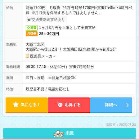
時給1700円 月収例 26万円 時給1700円×実働7h45m×週5日×4
給与
週 ※月収例を保証するものではありません。
交通費別途支給あり
1ヶ月3万円を上限として実費支給
交通費
25～30万円
月収例
大阪市北区
勤務地
大阪駅から徒歩2分
/
大阪梅田(阪急線)駅から徒歩2分
医薬品メ－カ－
08:30-17:15（休憩60分）実働7時間45分
勤務時間
即日～長期 ※開始日相談OK
期間
履歴書不要
/
電話対応なし
特徴
気になる！
応募する
詳細へ
掲載日：2026.07.30
未読