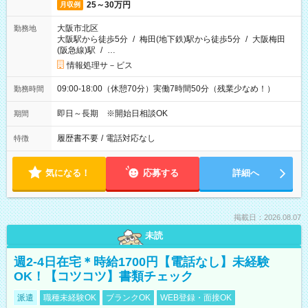
25～30万円
月収例
大阪市北区
勤務地
大阪駅から徒歩5分
/
梅田(地下鉄)駅から徒歩5分
/
大阪梅田
(阪急線)駅
/
…
情報処理サ－ビス
09:00-18:00（休憩70分）実働7時間50分（残業少なめ！）
勤務時間
即日～長期 ※開始日相談OK
期間
履歴書不要
/
電話対応なし
特徴
気になる！
応募する
詳細へ
掲載日：2026.08.07
未読
週2-4日在宅＊時給1700円【電話なし】未経験
OK！【コツコツ】書類チェック
派遣
職種未経験OK
ブランクOK
WEB登録・面接OK