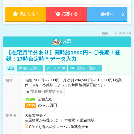
気になる！
応募する
詳細へ
掲載日：2026.08.06
未読
【在宅月半分あり】高時給1900円～〇長期！登
録！17時台定時＊データ入力
派遣
職種未経験OK
ブランクOK
WEB登録・面接OK
時給1900円～2000円 月収例 294,500円～310,000円+残業
給与
代 スキルや経験によってお時間給相談可能です♪
交通費別途支給あり
全額支給
交通費
25～30万円
月収例
大阪市中央区
勤務地
淀屋橋駅から徒歩5分
/
本町駅
/
肥後橋駅
CMでも有名◎グローバル製薬会社★