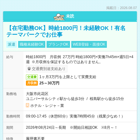
掲載日：2026.08.07
未読
【在宅勤務OK】時給1800円！未経験OK！有名
テーマパークでお仕事
派遣
職種未経験OK
ブランクOK
WEB登録・面接OK
時給1800円 月収例 27万円 時給1800円×実働7h45m×週5日×4
給与
週 ※月収例を保証するものではありません。
交通費別途支給あり
1ヶ月3万円を上限として実費支給
交通費
25～30万円
月収例
大阪市此花区
勤務地
ユニバーサルシティ駅から徒歩3分
/
桜島駅から徒歩15分
ホテル・レジャ－業
09:00-17:45（休憩60分）実働7時間45分（残業少なめ！）
勤務時間
2026年08月24日～長期 ※開始日相談OK ※8月～！
期間
履歴書不要
特徴