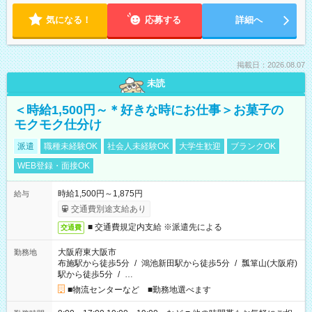
気になる！
応募する
詳細へ
掲載日：2026.08.07
未読
＜時給1,500円～＊好きな時にお仕事＞お菓子の
モクモク仕分け
派遣
職種未経験OK
社会人未経験OK
大学生歓迎
ブランクOK
WEB登録・面接OK
時給1,500円～1,875円
給与
交通費別途支給あり
■ 交通費規定内支給 ※派遣先による
交通費
大阪府東大阪市
勤務地
布施駅から徒歩5分
/
鴻池新田駅から徒歩5分
/
瓢箪山(大阪府)
駅から徒歩5分
/
…
■物流センターなど ■勤務地選べます