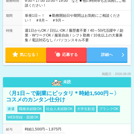
9:00～17:00 10:00～19:00 など ■ 他の時間帯もお気軽にご相
勤務時間
談ください！
単発1日～！ ★勤務開始日や期間はお気軽にご相談くださ
期間
い！ ＃8月～ ＃9月～
週1日からOK
/
日払いOK
/
履歴書不要
/
40～50代活躍中
/
副
特徴
業・WワークOK
/
服装自由
/
シフト勤務
/
10名以上の大量募
集
/
電話対応なし
/
パソコンスキル不要
気になる！
応募する
詳細へ
掲載日：2026.08.05
未読
〈月1日～で副業にピッタリ＊時給1,500円～〉
コスメのカンタン仕分け
派遣
職種未経験OK
社会人未経験OK
大学生歓迎
ブランクOK
WEB登録・面接OK
時給1,500円～1,875円
給与