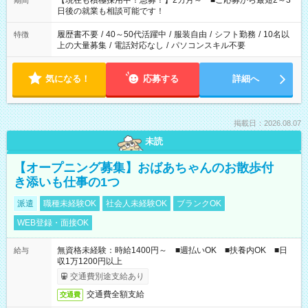
【現在も積極採用中！急募！】2カ月～ ■ご応募から最短2～3
期間
の方へ 今ご覧のお仕事で希望する勤務時間と、もう1つのお仕事
日後の就業も相談可能です！
の勤務時間。 合計で週40時間を超える場合は応募できません。
履歴書不要
/
40～50代活躍中
/
服装自由
/
シフト勤務
/
10名以
特徴
上の大量募集
/
電話対応なし
/
パソコンスキル不要
気になる！
応募する
詳細へ
掲載日：2026.08.07
未読
【オープニング募集】おばあちゃんのお散歩付
き添いも仕事の1つ
派遣
職種未経験OK
社会人未経験OK
ブランクOK
WEB登録・面接OK
無資格未経験：時給1400円～ ■週払いOK ■扶養内OK ■日
給与
収1万1200円以上
交通費別途支給あり
交通費全額支給
交通費