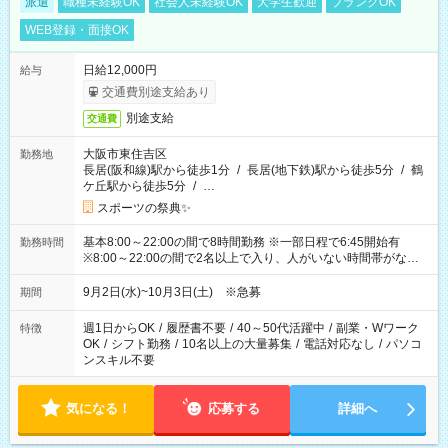
派遣
職種未経験OK
社会人未経験OK
大学生歓迎
ブランクOK
WEB登録・面接OK
日給12,000円
給与
交通費別途支給あり
別途支給
交通費
大阪市東住吉区
勤務地
長居(阪和線)駅から徒歩1分
/
長居(地下鉄)駅から徒歩5分
/
鶴
ケ丘駅から徒歩5分
/
…
スポーツの祭典✨
基本8:00～22:00の間で8時間勤務 ※一部日程で6:45開始有
勤務時間
※8:00～22:00の間で2名以上で入り、人がいない時間帯がない
ように相方と時間を分け合うイメージです
9月2日(水)~10月3日(土) ※急募
期間
週1日からOK
/
履歴書不要
/
40～50代活躍中
/
副業・Wワーク
特徴
OK
/
シフト勤務
/
10名以上の大量募集
/
電話対応なし
/
パソコ
ンスキル不要
気になる！
応募する
詳細へ