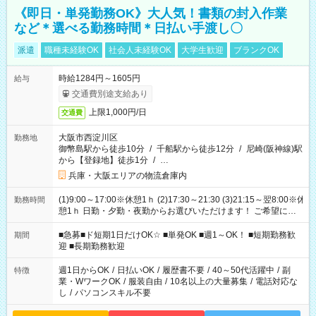
《即日・単発勤務OK》大人気！書類の封入作業
など＊選べる勤務時間＊日払い手渡し〇
派遣
職種未経験OK
社会人未経験OK
大学生歓迎
ブランクOK
時給1284円～1605円
給与
交通費別途支給あり
上限1,000円/日
交通費
大阪市西淀川区
勤務地
御幣島駅から徒歩10分
/
千船駅から徒歩12分
/
尼崎(阪神線)駅
から【登録地】徒歩1分
/
…
兵庫・大阪エリアの物流倉庫内
(1)9:00～17:00※休憩1ｈ (2)17:30～21:30 (3)21:15～翌8:00※休
勤務時間
憩1ｈ 日勤・夕勤・夜勤からお選びいただけます！ ご希望に合
わせて働けるお仕事です(*^^*) 【その他選べる勤務時間】 8-17
時/9-17時/9-18時/10-18時/11-21時/18-22時/20-翌4時/21-翌5
■急募■ド短期1日だけOK☆ ■単発OK ■週1～OK！ ■短期勤務歓
期間
時/22-翌6時/0-翌8時 ご自身のご都合で選んで頂ける完全自由シ
迎 ■長期勤務歓迎
フト！
週1日からOK
/
日払いOK
/
履歴書不要
/
40～50代活躍中
/
副
特徴
業・WワークOK
/
服装自由
/
10名以上の大量募集
/
電話対応な
し
/
パソコンスキル不要