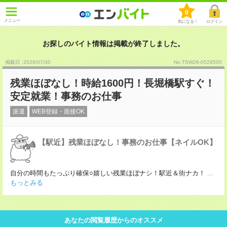
0
メニュー
気になる！
ログイン
お探しのバイト情報は掲載が終了しました。
掲載日 :2026
/
07
/
30
No.TSW26-0528500
残業ほぼなし！時給1600円！長堀橋駅すぐ！
安定就業！事務のお仕事
派遣
WEB登録・面接OK
【駅近】残業ほぼなし！事務のお仕事【ネイルOK】
自分の時間もたっぷり確保○嬉しい残業ほぼナシ！駅近＆街ナカ！
...
もっとみる
あなたの閲覧履歴からのオススメ