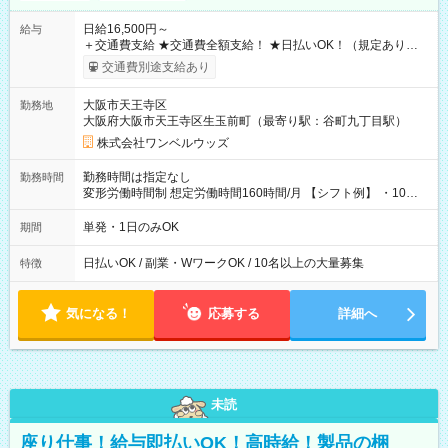
日給16,500円～
給与
＋交通費支給 ★交通費全額支給！ ★日払いOK！（規定あり） ┗
働いたその日に現金GET♪ お仕事後はコンビニATMから 日払
交通費別途支給あり
い分を引き落とせます！ 【試用期間】試用期間なし
大阪市天王寺区
勤務地
大阪府大阪市天王寺区生玉前町（最寄り駅：谷町九丁目駅）
株式会社ワンベルウッズ
勤務時間は指定なし
勤務時間
変形労働時間制 想定労働時間160時間/月 【シフト例】 ・10：
00～20：00
単発・1日のみOK
期間
日払いOK / 副業・WワークOK / 10名以上の大量募集
特徴
気になる！
応募する
詳細へ
未読
座り仕事！給与即払いOK！高時給！製品の梱