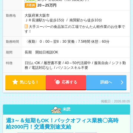
20～25万円
月収例
大阪府東大阪市
勤務地
ＪＲ長瀬駅から徒歩15分
/
南巽駅から徒歩10分
大手スーパーの食品加工の工場でかんたん軽作業のお仕事で
す！
〈夜勤〉 0：00～翌8：30 実働：7.5時間 休憩：60分
勤務時間
長期 開始日相談OK
期間
日払いOK
/
履歴書不要
/
40～50代活躍中
/
服装自由
/
シフト勤
特徴
務
/
電話対応なし
/
パソコンスキル不要
気になる！
応募する
詳細へ
掲載日：2026.08.05
未読
週3～＆短期もOK！バックオフィス業務〇高時
給2000円！交通費別途支給