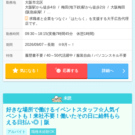
大阪市北区
勤務地
大阪駅から徒歩4分
/
梅田(地下鉄)駅から徒歩2分
/
大阪梅田
(阪急線)駅
/
…
求職者と企業をつなぐ♪「はたらく」を支援する大手広告代理
店です。
09:30～18:15(実働7時間45分 休憩1時間)
勤務時間
2026/09/07～長期 ※9月～！
期間
履歴書不要
/
40～50代活躍中
/
服装自由
/
パソコンスキル不要
特徴
気になる！
応募する
詳細へ
未読
好きな場所で働けるイベントスタッフ☆人気イ
ベントも！来社不要！働いたその日に給料もら
える日払い◎｜阪
アルバイト
職種未経験OK