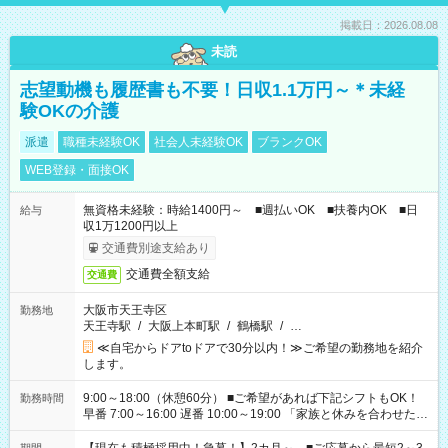
掲載日：2026.08.08
未読
志望動機も履歴書も不要！日収1.1万円～＊未経
験OKの介護
派遣
職種未経験OK
社会人未経験OK
ブランクOK
WEB登録・面接OK
無資格未経験：時給1400円～ ■週払いOK ■扶養内OK ■日
給与
収1万1200円以上
交通費別途支給あり
交通費全額支給
交通費
大阪市天王寺区
勤務地
天王寺駅
/
大阪上本町駅
/
鶴橋駅
/
…
≪自宅からドアtoドアで30分以内！≫ご希望の勤務地を紹介
します。
9:00～18:00（休憩60分） ■ご希望があれば下記シフトもOK！
勤務時間
早番 7:00～16:00 遅番 10:00～19:00 「家族と休みを合わせた
い」 「余裕を持って夕飯の準備がしたい」 「できれば残業はし
たくない」 など、ご希望を教えてくださいね。 ※Wワーク希望