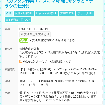
〈カンタン作業！〉スキマ時間にサクッと＊チ
ラシの仕分け
派遣
職種未経験OK
社会人未経験OK
大学生歓迎
ブランクOK
WEB登録・面接OK
時給1,500円～1,875円
給与
交通費別途支給あり
■ 交通費規定内支給 ※派遣先による
交通費
大阪府東大阪市
勤務地
布施駅から徒歩5分
/
鴻池新田駅から徒歩5分
/
瓢箪山(大阪府)
駅から徒歩5分
/
…
■物流センターなど ■勤務地選べます
【1日3時間～も相談OK!】 ＜シフト例＞ 9:00～12:00 10:00～
勤務時間
15:00 12:00～17:00 18:00～21:00 など こちら以外の時間帯も
お気軽にご相談ください！
単発1日～！ ★勤務開始日や期間はお気軽にご相談くださ
期間
い！ ＃8月～ ＃9月～
週1日からOK
/
日払いOK
/
履歴書不要
/
40～50代活躍中
/
副
特徴
業・WワークOK
/
服装自由
/
シフト勤務
/
10名以上の大量募
集
/
電話対応なし
/
パソコンスキル不要