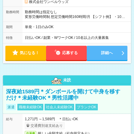
株式会社ワンベルウッズ
勤務時間は指定なし
勤務時間
変形労働時間制 想定労働時間160時間/月 【シフト例】 ・10：
00～20：00
単発・1日のみOK
期間
日払いOK / 副業・WワークOK / 10名以上の大量募集
特徴
気になる！
応募する
詳細へ
未読
深夜給1589円＊ダンボールを開けて中身を移す
だけ＊未経験OK＊男性活躍中
派遣
職種未経験OK
社会人未経験OK
ブランクOK
1,271円 ～1,589円 ＊日払いOK
給与
交通費別途支給あり
嬉しい全額支給（社内規定あり）
交通費