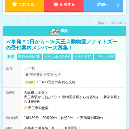
気になる！
応募する
詳細へ
掲載日：2026.08.07
未読
≪単発＊1日から～≫天王寺動物園／ナイトズー
の受付案内メンバー大募集！
派遣
職種未経験OK
社会人未経験OK
大学生歓迎
ブランクOK
1177円
給与
交通費別途支給あり
1日450円迄の実費を支給
交通費
大阪市天王寺区
勤務地
天王寺駅から徒歩5分
/
動物園前駅から徒歩5分
/
新今宮駅か
ら徒歩5分
天王寺動物園
16時30分～20時00分（休憩0分）／実働3時間30分
勤務時間
≪短期＊単発≫ 8・9・10月限定！
期間