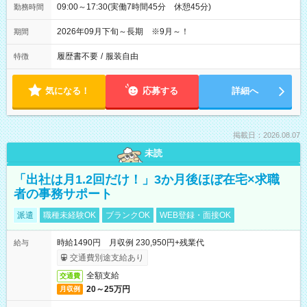
09:00～17:30(実働7時間45分 休憩45分)
勤務時間
2026年09月下旬～長期 ※9月～！
期間
履歴書不要
/
服装自由
特徴
気になる！
応募する
詳細へ
掲載日：2026.08.07
未読
「出社は月1.2回だけ！」3か月後ほぼ在宅×求職
者の事務サポート
派遣
職種未経験OK
ブランクOK
WEB登録・面接OK
時給1490円 月収例 230,950円+残業代
給与
交通費別途支給あり
全額支給
交通費
20～25万円
月収例