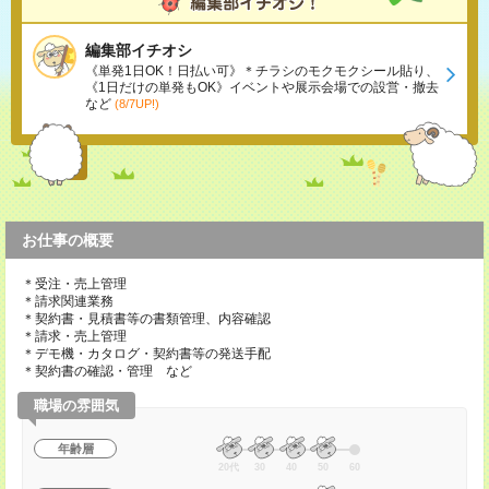
編集部イチオシ
《単発1日OK！日払い可》＊チラシのモクモクシール貼り、
《1日だけの単発もOK》イベントや展示会場での設営・撤去
など
(8/7UP!)
お仕事の概要
＊受注・売上管理
＊請求関連業務
＊契約書・見積書等の書類管理、内容確認
＊請求・売上管理
＊デモ機・カタログ・契約書等の発送手配
＊契約書の確認・管理 など
職場の雰囲気
年齢層
20代
30
40
50
60