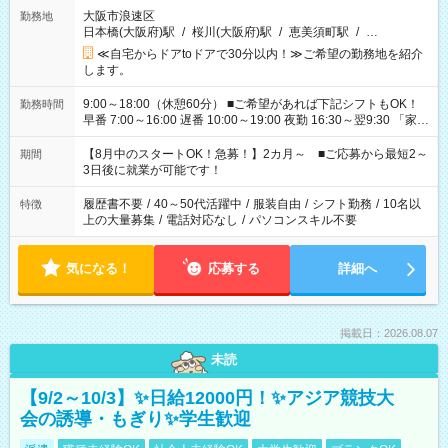
大阪市浪速区
勤務地
日本橋(大阪府)駅
/
桜川(大阪府)駅
/
恵美須町駅
/
…
≪自宅からドアtoドアで30分以内！≫ご希望の勤務地を紹介
します。
9:00～18:00（休憩60分） ■ご希望があれば下記シフトもOK！
勤務時間
早番 7:00～16:00 遅番 10:00～19:00 夜勤 16:30～翌9:30 「家族
と休みを合わせたい」 「余裕を持って夕飯の準備がしたい」
「できれば残業はしたくない」 など、ご希望を教えてください
【8月中のスタートOK！急募！】2カ月～ ■ご応募から最短2～
期間
ね。 ※Wワーク希望の方へ 今ご覧のお仕事で希望する勤務時間
3日後に就業が可能です！
と、もう1つのお仕事の勤務時間。 合計で週40時間を超える場
合は応募できません。
履歴書不要
/
40～50代活躍中
/
服装自由
/
シフト勤務
/
10名以
特徴
上の大量募集
/
電話対応なし
/
パソコンスキル不要
気になる！
応募する
詳細へ
掲載日：2026.08.07
未読
【9/2～10/3】✨日給12000円！✨アジア競技大
会の誘導・もぎり✨学生歓迎