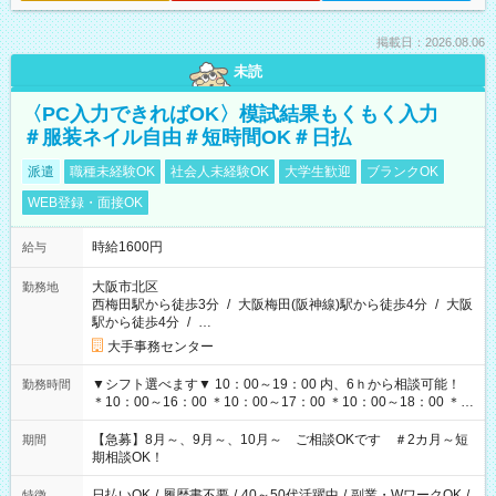
掲載日：2026.08.06
未読
〈PC入力できればOK〉模試結果もくもく入力
＃服装ネイル自由＃短時間OK＃日払
派遣
職種未経験OK
社会人未経験OK
大学生歓迎
ブランクOK
WEB登録・面接OK
時給1600円
給与
大阪市北区
勤務地
西梅田駅から徒歩3分
/
大阪梅田(阪神線)駅から徒歩4分
/
大阪
駅から徒歩4分
/
…
大手事務センター
▼シフト選べます▼ 10：00～19：00 内、6ｈから相談可能！
勤務時間
＊10：00～16：00 ＊10：00～17：00 ＊10：00～18：00 ＊
11：00～19：00 ＊12：00～19：00 ＊13：00～19：00
【急募】8月～、9月～、10月～ ご相談OKです ＃2カ月～短
期間
期相談OK！
日払いOK
/
履歴書不要
/
40～50代活躍中
/
副業・WワークOK
/
特徴