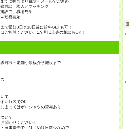
日までに担当より電話・メールでご連絡
登録面談→求人とマッチング
の施設で、職場見学
定→勤務開始
まで最短3日＆10日後に給料GETも可！
はご相談ください。1か月以上先の相談もOK！
介護施設～老舗小規模介護施設まで！
ビス
ついて
すい服装でOK
よってはポロシャツの貸与あり
について
お聞かせください！
家事優先で／はじめは日数少なめで