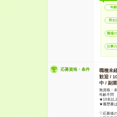
年齢
男女
職場の
仕事の
応募資格・条件
職種未経験
歓迎 / 
中 / 
無資格・未
年齢不問
★10名以
★履歴書
▽応募後