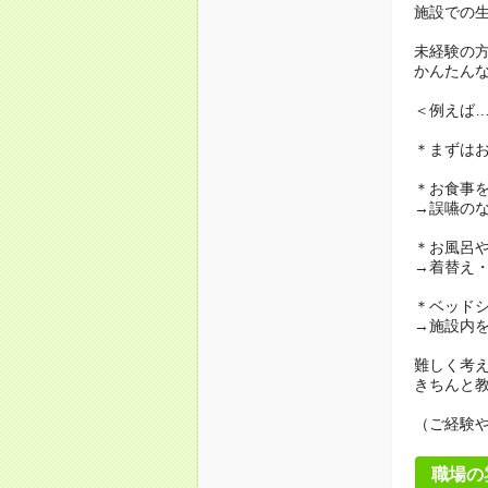
施設での
未経験の
かんたん
＜例えば
＊まずは
＊お食事
→誤嚥の
＊お風呂
→着替え
＊ベッド
→施設内
難しく考
きちんと
（ご経験
職場の