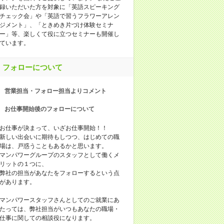
録いただいた方を対象に「英語スピーキング
チェック会」や「英語で習うフラワーアレン
ジメント」、「ときめき片づけ体験セミナ
ー」等、楽しくて役に立つセミナーも開催し
ています。
フォローについて
営業担当・フォロー担当よりコメント
お仕事開始後のフォローについて
お仕事が決まって、いざお仕事開始！！
新しい出会いに期待もしつつ、はじめての職
場は、戸惑うこともあるかと思います。
マンパワーグループのスタッフとして働くメ
リットの１つに、
弊社の担当があなたをフォローするという点
があります。
マンパワースタッフさんとしてのご就業にあ
たっては、弊社担当がいつもあなたの職場・
仕事に関しての相談役になります。