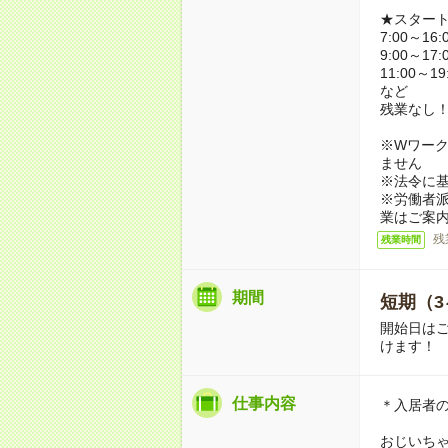
★スター
7:00～16:
9:00～17:
11:00～19
など
残業なし
※Wワーク
ません
※法令に基
※労働者
業はご案
残
残業時間
期間
短期（3
開始日は
けます！
仕事内容
＊入居者
おじいち