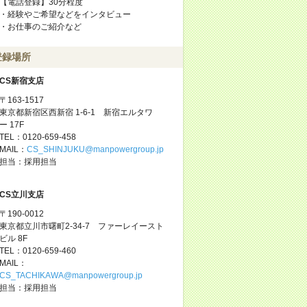
【電話登録】30分程度
・経験やご希望などをインタビュー
・お仕事のご紹介など
登録場所
CS新宿支店
〒163-1517
東京都新宿区西新宿 1-6-1 新宿エルタワ
ー 17F
TEL：0120-659-458
MAIL：
CS_SHINJUKU@manpowergroup.jp
担当：採用担当
CS立川支店
〒190-0012
東京都立川市曙町2-34-7 ファーレイースト
ビル 8F
TEL：0120-659-460
MAIL：
CS_TACHIKAWA@manpowergroup.jp
担当：採用担当