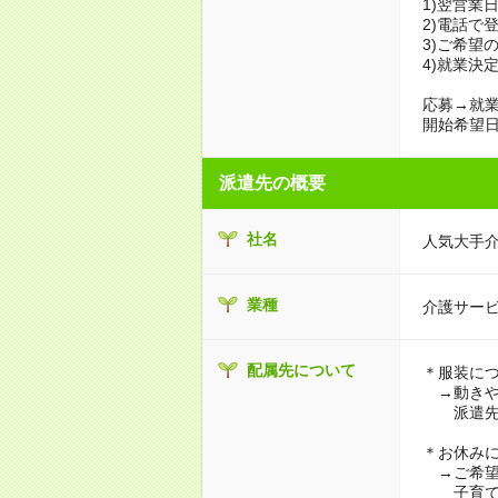
1)翌営業
2)電話で
3)ご希望
4)就業決
応募→就業
開始希望日
派遣先の概要
社名
人気大手
業種
介護サー
配属先について
＊服装に
→動きや
派遣先に
＊お休み
→ご希望
子育て・