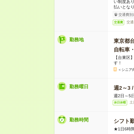
い制度あ
払いとな
交通費別
交通
交通費
勤務地
東京都
自転車
【台東区
す！
＜シニア
勤務曜日
週2～3 
週2日～5
土
休日休暇
勤務時間
シフト勤
★1日6時