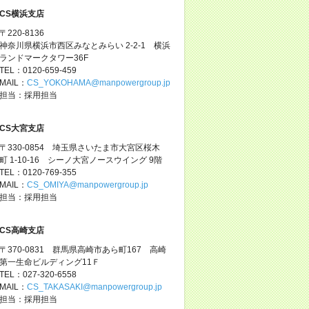
CS横浜支店
〒220-8136
神奈川県横浜市西区みなとみらい 2-2-1 横浜
ランドマークタワー36F
TEL：0120-659-459
MAIL：
CS_YOKOHAMA@manpowergroup.jp
担当：採用担当
CS大宮支店
〒330-0854 埼玉県さいたま市大宮区桜木
町 1-10-16 シーノ大宮ノースウイング 9階
TEL：0120-769-355
MAIL：
CS_OMIYA@manpowergroup.jp
担当：採用担当
CS高崎支店
〒370-0831 群馬県高崎市あら町167 高崎
第一生命ビルディング11Ｆ
TEL：027-320-6558
MAIL：
CS_TAKASAKI@manpowergroup.jp
担当：採用担当