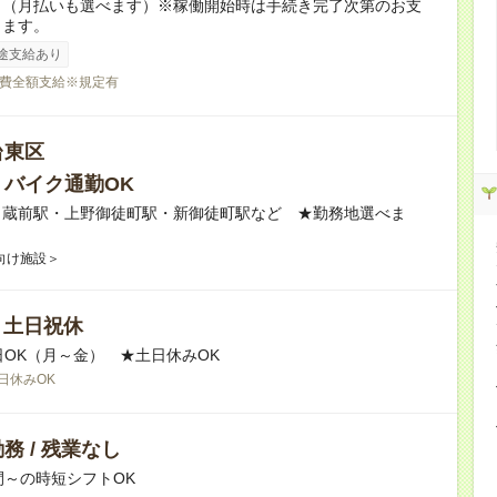
り（月払いも選べます）※稼働開始時は手続き完了次第のお支
ります。
途支給あり
費全額支給※規定有
台東区
・バイク通勤OK
】蔵前駅・上野御徒町駅・新御徒町駅など ★勤務地選べま
向け施設＞
/ 土日祝休
日OK（月～金） ★土日休みOK
日休みOK
務 / 残業なし
間～の時短シフトOK