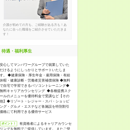
介護が初めての方も、ご経験がある方も！あ
なたに合った職場をご紹介させていただきま
す！
待遇・福利厚生
安心してマンパワーグループで就業していた
だけるようにしっかりとサポートいたしま
す。 ◆健康保険・厚生年金・雇用保険・有給
休暇・健康診断・労働者災害補償保険 ◆無料
で自宅で学習できるパソコントレーニング◆
無料キャリアカウンセリング ◆各種提携スク
ールのメニューを優待料金で受講など【その
他】◆リゾート・レジャー・スパ・ショッピ
ング・グルメ・エステなど各施設を特別割引
価格にて利用できる優待サービス
有資格者によるキャリアカウンセ
ポイント！
リングを無料でご提供しています。 またご登