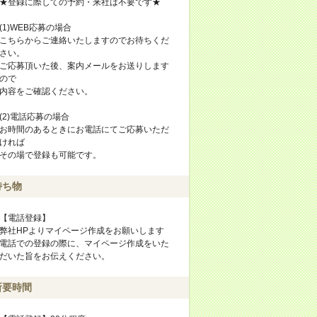
★登録に際しての予約・来社は不要です★
(1)WEB応募の場合
こちらからご連絡いたしますのでお待ちくだ
さい。
ご応募頂いた後、案内メールをお送りします
ので
内容をご確認ください。
(2)電話応募の場合
お時間のあるときにお電話にてご応募いただ
ければ
その場で登録も可能です。
持ち物
【電話登録】
弊社HPよりマイページ作成をお願いします
電話での登録の際に、マイページ作成をいた
だいた旨をお伝えください。
所要時間