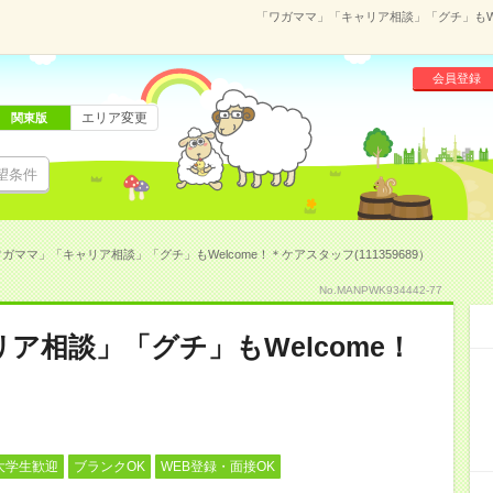
「ワガママ」「キャリア相談」「グチ」もWel
会員登録
エリア変更
関東版
望条件
ガママ」「キャリア相談」「グチ」もWelcome！＊ケアスタッフ(111359689）
No.MANPWK934442-77
ア相談」「グチ」もWelcome！
大学生歓迎
ブランクOK
WEB登録・面接OK