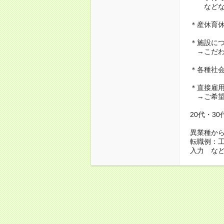
などな
＊産休育
＊施設に
→こだわ
＊各種社
＊直接雇
→ご希望
20代・3
異業種か
転職例：
入力 な