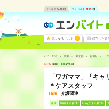
エン派遣
74686
件
エン バイト
82531
件
0
気になるリスト
保存した希
バイトTOP
関東
東京都
台東区
「ワ
NEW
掲載日 :
2026
/
08
/
04
「ワガママ」「キャリ
＊ケアスタッフ
介護関連
職種：
派遣
職種未経験OK
社会人未経験OK