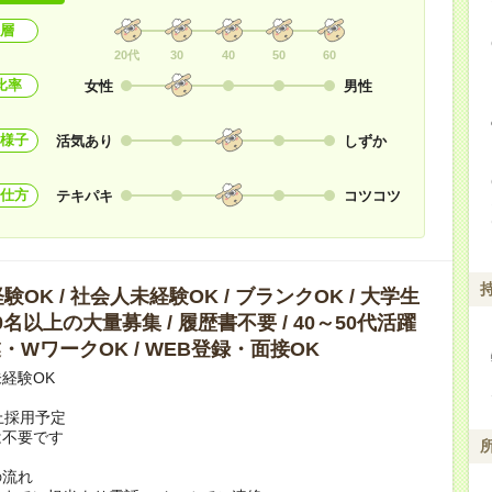
層
20代
30
40
50
60
比率
女性
男性
様子
活気あり
しずか
仕方
テキパキ
コツコツ
OK / 社会人未経験OK / ブランクOK / 大学生
10名以上の大量募集 / 履歴書不要 / 40～50代活躍
副業・WワークOK / WEB登録・面接OK
経験OK
上採用予定
は不要です
の流れ