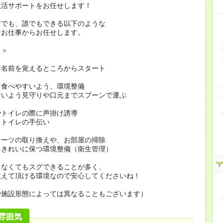
生活サポートをお任せします！
方でも、誰でもできる以下のような
なお仕事からお任せします。
…＞
お名前を覚えるところからスタート
を食べやすいよう、環境整備
ないよう見守りや口元までスプーンで運ぶ
やトイレの際に声掛け誘導
・トイレの手伝い
シーツの取り換えや、お部屋の掃除
をきれいに保つ環境整備（衛生管理）
えなくてもスグできることが多く、
教えて頂ける環境なので安心してくださいね！
や施設形態によっては異なることもございます）
雰囲気