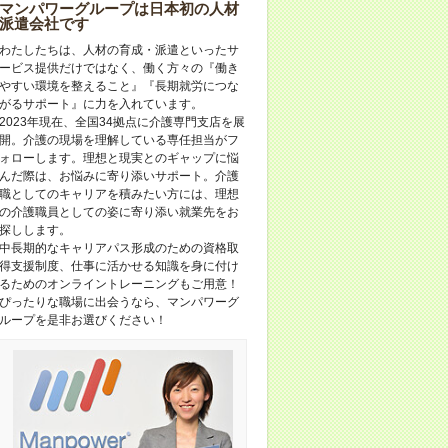
マンパワーグループは日本初の人材
派遣会社です
わたしたちは、人材の育成・派遣といったサ
ービス提供だけではなく、働く方々の『働き
やすい環境を整えること』『長期就労につな
がるサポート』に力を入れています。
2023年現在、全国34拠点に介護専門支店を展
開。介護の現場を理解している専任担当がフ
ォローします。理想と現実とのギャップに悩
んだ際は、お悩みに寄り添いサポート。介護
職としてのキャリアを積みたい方には、理想
の介護職員としての姿に寄り添い就業先をお
探しします。
中長期的なキャリアパス形成のための資格取
得支援制度、仕事に活かせる知識を身に付け
るためのオンライントレーニングもご用意！
ぴったりな職場に出会うなら、マンパワーグ
ループを是非お選びください！