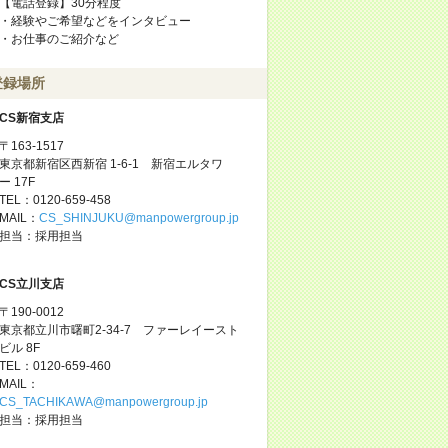
【電話登録】30分程度
・経験やご希望などをインタビュー
・お仕事のご紹介など
登録場所
CS新宿支店
〒163-1517
東京都新宿区西新宿 1-6-1 新宿エルタワ
ー 17F
TEL：0120-659-458
MAIL：
CS_SHINJUKU@manpowergroup.jp
担当：採用担当
CS立川支店
〒190-0012
東京都立川市曙町2-34-7 ファーレイースト
ビル 8F
TEL：0120-659-460
MAIL：
CS_TACHIKAWA@manpowergroup.jp
担当：採用担当