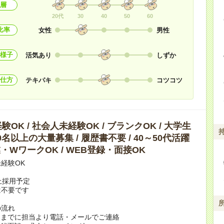
層
20代
30
40
50
60
比率
女性
男性
様子
活気あり
しずか
仕方
テキパキ
コツコツ
OK / 社会人未経験OK / ブランクOK / 大学生
10名以上の大量募集 / 履歴書不要 / 40～50代活躍
副業・WワークOK / WEB登録・面接OK
経験OK
上採用予定
は不要です
の流れ
日までに担当より電話・メールでご連絡