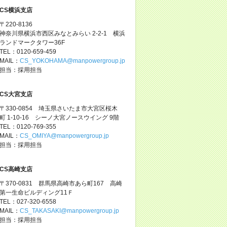
CS横浜支店
〒220-8136
神奈川県横浜市西区みなとみらい 2-2-1 横浜
ランドマークタワー36F
TEL：0120-659-459
MAIL：
CS_YOKOHAMA@manpowergroup.jp
担当：採用担当
CS大宮支店
〒330-0854 埼玉県さいたま市大宮区桜木
町 1-10-16 シーノ大宮ノースウイング 9階
TEL：0120-769-355
MAIL：
CS_OMIYA@manpowergroup.jp
担当：採用担当
CS高崎支店
〒370-0831 群馬県高崎市あら町167 高崎
第一生命ビルディング11Ｆ
TEL：027-320-6558
MAIL：
CS_TAKASAKI@manpowergroup.jp
担当：採用担当