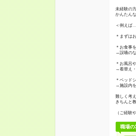
未経験の
かんたん
＜例えば
＊まずは
＊お食事
→誤嚥の
＊お風呂
→着替え
＊ベッド
→施設内
難しく考
きちんと
（ご経験
職場の