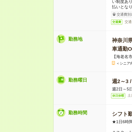
い制度あ
払いとな
交通費別
交通
交通費
勤務地
神奈川
車通勤O
【海老名市
＜シニア
勤務曜日
週2～3 
週2日～5
土
休日休暇
勤務時間
シフト勤
★1日6時