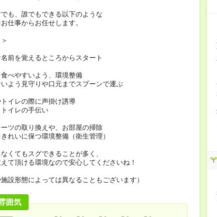
方でも、誰でもできる以下のような
なお仕事からお任せします。
…＞
お名前を覚えるところからスタート
を食べやすいよう、環境整備
ないよう見守りや口元までスプーンで運ぶ
やトイレの際に声掛け誘導
・トイレの手伝い
シーツの取り換えや、お部屋の掃除
をきれいに保つ環境整備（衛生管理）
えなくてもスグできることが多く、
教えて頂ける環境なので安心してくださいね！
や施設形態によっては異なることもございます）
雰囲気