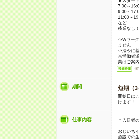
★スター
7:00～16:
9:00～17:
11:00～19
など
残業なし
※Wワーク
ません
※法令に基
※労働者
業はご案
残
残業時間
期間
短期（3
開始日は
けます！
仕事内容
＊入居者
おじいち
施設での