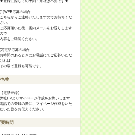
★登録に際しての予約・来社は不要です★
(1)WEB応募の場合
こちらからご連絡いたしますのでお待ちくだ
さい。
ご応募頂いた後、案内メールをお送りします
ので
内容をご確認ください。
(2)電話応募の場合
お時間のあるときにお電話にてご応募いただ
ければ
その場で登録も可能です。
持ち物
【電話登録】
弊社HPよりマイページ作成をお願いします
電話での登録の際に、マイページ作成をいた
だいた旨をお伝えください。
所要時間