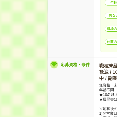
年齢
男女
職場の
仕事の
応募資格・条件
職種未経験
歓迎 / 
中 / 
無資格・未
年齢不問
★10名以
★履歴書
▽応募後
1)翌営業