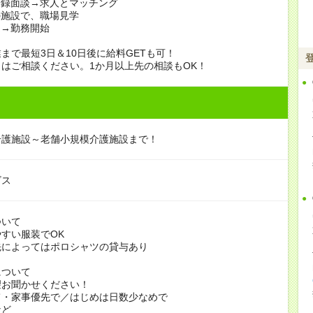
登録面談→求人とマッチング
の施設で、職場見学
定→勤務開始
まで最短3日＆10日後に給料GETも可！
はご相談ください。1か月以上先の相談もOK！
介護施設～老舗小規模介護施設まで！
ビス
ついて
すい服装でOK
よってはポロシャツの貸与あり
について
お聞かせください！
家事優先で／はじめは日数少なめで
ど