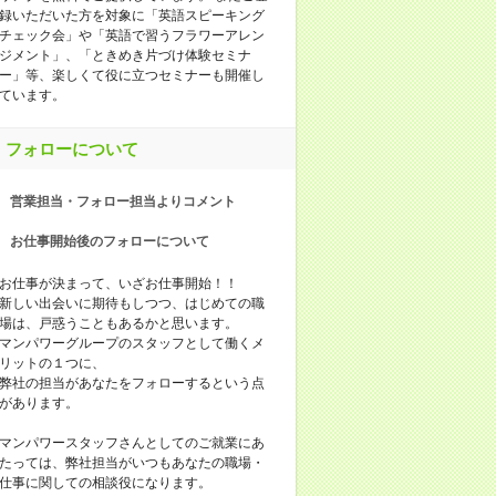
録いただいた方を対象に「英語スピーキング
チェック会」や「英語で習うフラワーアレン
ジメント」、「ときめき片づけ体験セミナ
ー」等、楽しくて役に立つセミナーも開催し
ています。
フォローについて
営業担当・フォロー担当よりコメント
お仕事開始後のフォローについて
お仕事が決まって、いざお仕事開始！！
新しい出会いに期待もしつつ、はじめての職
場は、戸惑うこともあるかと思います。
マンパワーグループのスタッフとして働くメ
リットの１つに、
弊社の担当があなたをフォローするという点
があります。
マンパワースタッフさんとしてのご就業にあ
たっては、弊社担当がいつもあなたの職場・
仕事に関しての相談役になります。