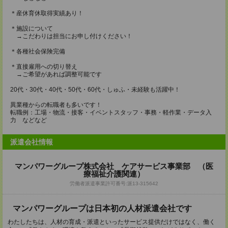
＊産休育休取得実績あり！
＊施設について
→こだわりは担当にお申し付けください！
＊各種社会保険完備
＊直接雇用への切り替え
→ご希望があれば調整可能です
20代・30代・40代・50代・60代・しゅふ・未経験も活躍中！
異業種からの転職者も多いです！
転職例：工場・物流・接客・イベントスタッフ・事務・軽作業・データ入
力 などなど
派遣会社情報
マンパワーグループ株式会社 ケアサービス事業部 （医
療福祉介護関連）
労働者派遣事業許可番号:派13-315642
マンパワーグループは日本初の人材派遣会社です
わたしたちは、人材の育成・派遣といったサービス提供だけではなく、働く