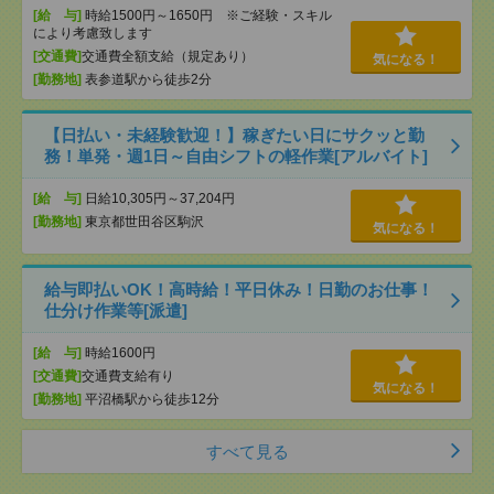
[給 与]
時給1500円～1650円 ※ご経験・スキル
により考慮致します
[交通費]
交通費全額支給（規定あり）
気になる！
[勤務地]
表参道駅から徒歩2分
【日払い・未経験歓迎！】稼ぎたい日にサクッと勤
務！単発・週1日～自由シフトの軽作業[アルバイト]
[給 与]
日給10,305円～37,204円
[勤務地]
東京都世田谷区駒沢
気になる！
給与即払いOK！高時給！平日休み！日勤のお仕事！
仕分け作業等[派遣]
[給 与]
時給1600円
[交通費]
交通費支給有り
気になる！
[勤務地]
平沼橋駅から徒歩12分
すべて見る