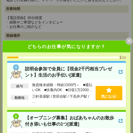
電話での登録の際に、マイページ作成をいただいた旨をお伝えください。
所要時間
【電話登録】30分程度
・経験やご希望などをインタビュー
・お仕事のご紹介など
登録場所
×
どちらのお仕事が気になりますか？
CS新宿支店
〒163-1517
東京都新宿区西新宿 1-6-1 新宿エルタワー 17F
1
/10
TEL：0120-659-458
MAIL：
CS_SHINJUKU@manpowergroup.jp
説明会参加で全員に【現金2千円相当プレゼ
担当：採用担当
ント】生活のお手伝い[派遣]
CS立川支店
〒190-0012
無資格未経験：時給1500円～ ■週払
給与
東京都立川市曙町2-34-7 ファーレイーストビル 8F
いOK ■扶養内OK ■日収1万2000円
TEL：0120-659-460
以上
三軒茶屋駅 / 世田谷駅 / 下高井戸駅 /
気になる!
勤務地
MAIL：
CS_TACHIKAWA@manpowergroup.jp
…
担当：採用担当
CS横浜支店
【オープニング募集】おばあちゃんのお散歩
〒220-8136
神奈川県横浜市西区みなとみらい 2-2-1 横浜ランドマークタワー36F
付き添いも仕事の1つ[派遣]
TEL：0120-659-459
MAIL：
CS_YOKOHAMA@manpowergroup.jp