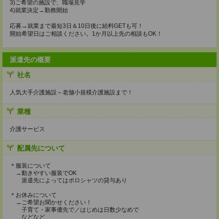
3)ご希望の施設で、職場見学
4)就業決定→勤務開始
応募→就業まで最短3日＆10日後に給料GETも可！
開始希望日はご相談ください。1か月以上先の相談もOK！
派遣先の概要
社名
人気大手介護施設～老舗小規模介護施設まで！
業種
介護サービス
配属先について
＊服装について
→動きやすい服装でOK
派遣先によってはポロシャツの貸与あり
＊お休みについて
→ご希望お聞かせください！
子育て・家事優先で／はじめは日数少なめで
などなど