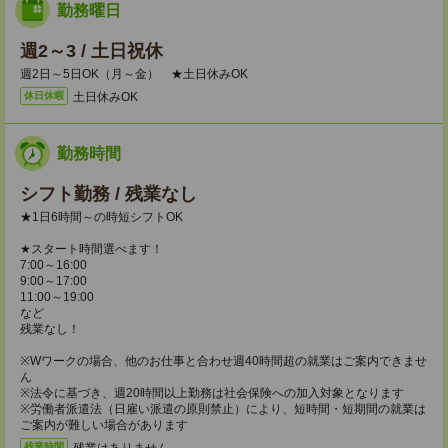
勤務曜日
週2～3 / 土日祝休
週2日～5日OK（月～金） ★土日休みOK
土日休みOK
休日休暇
勤務時間
シフト勤務 / 残業なし
★1日6時間～の時短シフトOK
★スタート時間選べます！
7:00～16:00
9:00～17:00
11:00～19:00
など
残業なし！
※Wワークの場合、他のお仕事と合わせ週40時間超の就業はご案内できませ
ん
※法令に基づき、週20時間以上勤務は社会保険への加入対象となります
※労働者派遣法（日雇い派遣の原則禁止）により、短時間・短期間の就業は
ご案内が難しい場合があります
残業はありません。
残業時間