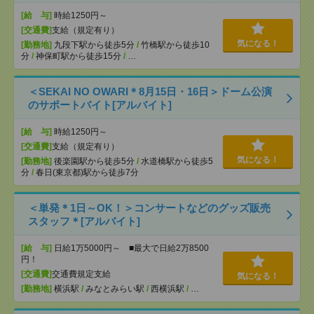
[給 与]
時給1250円～
[交通費]
支給（規定有り）
気になる！
[勤務地]
九段下駅から徒歩5分
/
竹橋駅から徒歩10
分
/
神保町駅から徒歩15分
/
…
＜SEKAI NO OWARI＊8月15日・16日＞ドーム公演
のサポートバイト[アルバイト]
[給 与]
時給1250円～
[交通費]
支給（規定有り）
気になる！
[勤務地]
後楽園駅から徒歩5分
/
水道橋駅から徒歩5
分
/
春日(東京都)駅から徒歩7分
＜単発＊1日～OK！＞コンサートなどのグッズ販売
スタッフ＊[アルバイト]
[給 与]
日給1万5000円～ ■最大で日給2万8500
円！
[交通費]
交通費規定支給
気になる！
[勤務地]
横浜駅
/
みなとみらい駅
/
西横浜駅
/
…