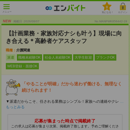
0
メニュー
気になる！
ログイン
NEW
掲載日 :2026
/
08
/
07
No.MANPWK856442-19
【計画業務・家族対応ナシも叶う】現場に向
き合える＊高齢者ケアスタッフ
職種：
介護関連
派遣
職種未経験OK
社会人未経験OK
大学生歓迎
ブランクOK
WEB登録・面接OK
「やることが明確」だから迷わず働ける、無理なく
続けられます！
▼派遣だからこそ、任される業務はシンプル！家族への連絡やクレ
...
もっとみる
応募が集まった時点で掲載終了
この求人は応募が集まり次第、掲載終了致します。予めご理解くださ