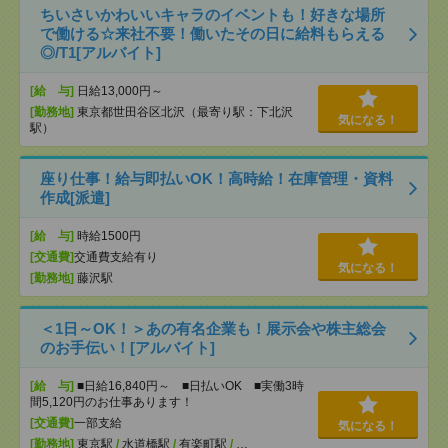
ちいさいかわいいキャラのイベントも！好きな場所
で働ける☆来社不要！働いたその日に給料もらえる
◎/T1[アルバイト]
[給 与]
日給13,000円～
[勤務地]
東京都世田谷区北沢（最寄り駅：下北沢
気になる！
駅）
座り仕事！給与即払いOK！高時給！在庫管理・資料
作成[派遣]
[給 与]
時給1500円
[交通費]
交通費支給有り
気になる！
[勤務地]
藤沢駅
＜1日～OK！＞あの有名企業も！展示会や株主総会
のお手伝い！[アルバイト]
[給 与]
■日給16,840円～ ■日払いOK ■実働3時
間5,120円のお仕事あります！
[交通費]
一部支給
気になる！
[勤務地]
東京駅
/
水道橋駅
/
有楽町駅
/
…