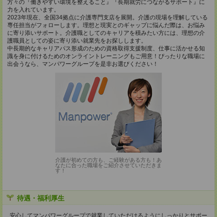
方々の『働きやすい環境を整えること』『長期就労につながるサポート』に
力を入れています。
2023年現在、全国34拠点に介護専門支店を展開。介護の現場を理解している
専任担当がフォローします。理想と現実とのギャップに悩んだ際は、お悩み
に寄り添いサポート。介護職としてのキャリアを積みたい方には、理想の介
護職員としての姿に寄り添い就業先をお探しします。
中長期的なキャリアパス形成のための資格取得支援制度、仕事に活かせる知
識を身に付けるためのオンライントレーニングもご用意！ぴったりな職場に
出会うなら、マンパワーグループを是非お選びください！
介護が初めての方も、ご経験がある方も！あ
なたに合った職場をご紹介させていただきま
す！
待遇・福利厚生
安心してマンパワーグループで就業していただけるようにしっかりとサポー