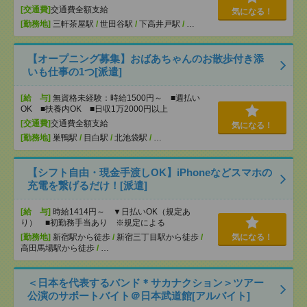
[交通費]
交通費全額支給
気になる！
[勤務地]
三軒茶屋駅
/
世田谷駅
/
下高井戸駅
/
…
【オープニング募集】おばあちゃんのお散歩付き添
いも仕事の1つ[派遣]
[給 与]
無資格未経験：時給1500円～ ■週払い
OK ■扶養内OK ■日収1万2000円以上
[交通費]
交通費全額支給
気になる！
[勤務地]
巣鴨駅
/
目白駅
/
北池袋駅
/
…
【シフト自由・現金手渡しOK】iPhoneなどスマホの
充電を繋げるだけ！[派遣]
[給 与]
時給1414円～ ▼日払いOK（規定あ
り） ■初勤務手当あり ※規定による
[勤務地]
新宿駅から徒歩
/
新宿三丁目駅から徒歩
/
気になる！
高田馬場駅から徒歩
/
…
＜日本を代表するバンド＊サカナクション＞ツアー
公演のサポートバイト＠日本武道館[アルバイト]