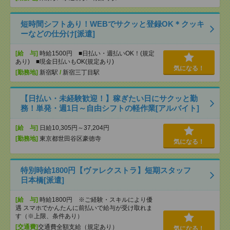
短時間シフトあり！WEBでサクッと登録OK＊クッキ
ーなどの仕分け[派遣]
[給 与]
時給1500円 ■日払い・週払いOK！(規定
あり) ■現金日払いもOK(規定あり)
気になる！
[勤務地]
新宿駅
/
新宿三丁目駅
【日払い・未経験歓迎！】稼ぎたい日にサクッと勤
務！単発・週1日～自由シフトの軽作業[アルバイト]
[給 与]
日給10,305円～37,204円
[勤務地]
東京都世田谷区豪徳寺
気になる！
特別時給1800円【ヴァレクストラ】短期スタッフ
日本橋[派遣]
[給 与]
時給1800円 ※ご経験・スキルにより優
遇 スマホでかんたんに前払いで給与が受け取れま
す（※上限、条件あり）
[交通費]
交通費全額支給（規定あり）
気になる！