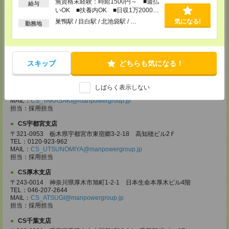
無資格未経験：時給1500円～ ■週払
担当：採用担当
給与
いOK ■扶養内OK ■日収1万2000円
以上
CS大宮支店
巣鴨駅 / 目白駅 / 北池袋駅 / …
気になる!
勤務地
〒330-0854 埼玉県さいたま市大宮区桜木町 1-10-16 シーノ大宮ノース
ウイング 9階
TEL：0120-769-355
MAIL：
CS_OMIYA@manpowergroup.jp
担当：採用担当
スキップ
どちらも気になる！
CS高崎支店
〒370-0831 群馬県高崎市あら町167 高崎第一生命ビルディング11Ｆ
しばらく表示しない
TEL：027-320-6558
MAIL：
CS_TAKASAKI@manpowergroup.jp
担当：採用担当
CS宇都宮支店
〒321-0953 栃木県宇都宮市東宿郷3-2-18 高知穂ビル2Ｆ
TEL：0120-923-962
MAIL：
CS_UTSUNOMIYA@manpowergroup.jp
担当：採用担当
CS厚木支店
〒243-0014 神奈川県厚木市旭町1-2-1 日本生命本厚木ビル4階
TEL：046-207-2644
MAIL：
CS_ATSUGI@manpowergroup.jp
担当：採用担当
CS千葉支店