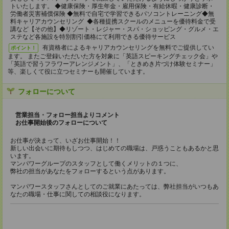
トいたします。 ◆健康保険・厚生年金・雇用保険・有給休暇・健康診断・
労働者災害補償保険 ◆無料で自宅で学習できるパソコントレーニング◆無
料キャリアカウンセリング ◆各種提携スクールのメニューを優待料金で受
講など【その他】◆リゾート・レジャー・スパ・ショッピング・グルメ・エ
ステなど各施設を特別割引価格にて利用できる優待サービス
有資格者によるキャリアカウンセリングを無料でご提供してい
ポイント！
ます。 またご登録いただいた方を対象に「英語スピーキングチェック会」や
「英語で習うフラワーアレンジメント」、「ときめき片づけ体験セミナー」
等、楽しくて役に立つセミナーも開催しています。
フォローについて
営業担当・フォロー担当よりコメント
お仕事開始後のフォローについて
お仕事が決まって、いざお仕事開始！！
新しい出会いに期待もしつつ、はじめての職場は、戸惑うこともあるかと思
います。
マンパワーグループのスタッフとして働くメリットの１つに、
弊社の担当があなたをフォローするという点があります。
マンパワースタッフさんとしてのご就業にあたっては、弊社担当がいつもあ
なたの職場・仕事に関しての相談役になります。