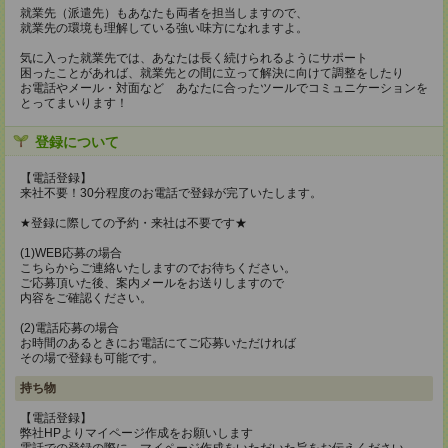
就業先（派遣先）もあなたも両者を担当しますので、
就業先の環境も理解している強い味方になれますよ。
気に入った就業先では、あなたは長く続けられるようにサポート
困ったことがあれば、就業先との間に立って解決に向けて調整をしたり
お電話やメール・対面など あなたに合ったツールでコミュニケーションを
とってまいります！
登録について
【電話登録】
来社不要！30分程度のお電話で登録が完了いたします。
★登録に際しての予約・来社は不要です★
(1)WEB応募の場合
こちらからご連絡いたしますのでお待ちください。
ご応募頂いた後、案内メールをお送りしますので
内容をご確認ください。
(2)電話応募の場合
お時間のあるときにお電話にてご応募いただければ
その場で登録も可能です。
持ち物
【電話登録】
弊社HPよりマイページ作成をお願いします