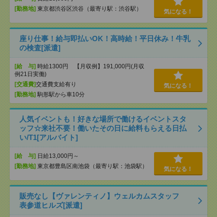
[勤務地]
東京都渋谷区渋谷（最寄り駅：渋谷駅）
気になる！
座り仕事！給与即払いOK！高時給！平日休み！牛乳
の検査[派遣]
[給 与]
時給1300円 【月収例】191,000円(月収
例21日実働)
[交通費]
交通費支給有り
気になる！
[勤務地]
駒形駅から車10分
人気イベントも！好きな場所で働けるイベントスタ
ッフ☆来社不要！働いたその日に給料もらえる日払
い/T1[アルバイト]
[給 与]
日給13,000円～
[勤務地]
東京都豊島区南池袋（最寄り駅：池袋駅）
気になる！
販売なし【ヴァレンティノ】ウェルカムスタッフ
表参道ヒルズ[派遣]