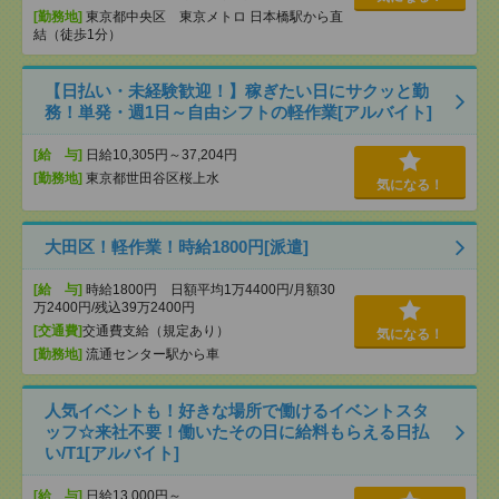
[勤務地]
東京都中央区 東京メトロ 日本橋駅から直
結（徒歩1分）
【日払い・未経験歓迎！】稼ぎたい日にサクッと勤
務！単発・週1日～自由シフトの軽作業[アルバイト]
[給 与]
日給10,305円～37,204円
[勤務地]
東京都世田谷区桜上水
気になる！
大田区！軽作業！時給1800円[派遣]
[給 与]
時給1800円 日額平均1万4400円/月額30
万2400円/残込39万2400円
[交通費]
交通費支給（規定あり）
気になる！
[勤務地]
流通センター駅から車
人気イベントも！好きな場所で働けるイベントスタ
ッフ☆来社不要！働いたその日に給料もらえる日払
い/T1[アルバイト]
[給 与]
日給13,000円～