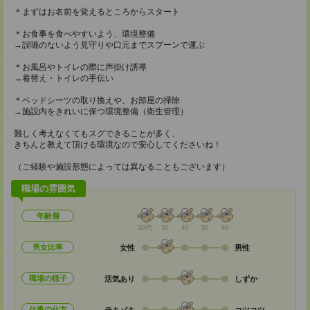
＊まずはお名前を覚えるところからスタート
＊お食事を食べやすいよう、環境整備
→誤嚥のないよう見守りや口元までスプーンで運ぶ
＊お風呂やトイレの際に声掛け誘導
→着替え・トイレの手伝い
＊ベッドシーツの取り換えや、お部屋の掃除
→施設内をきれいに保つ環境整備（衛生管理）
難しく考えなくてもスグできることが多く、
きちんと教えて頂ける環境なので安心してくださいね！
（ご経験や施設形態によっては異なることもございます）
職場の雰囲気
年齢層
20代
30
40
50
60
男女比率
女性
男性
職場の様子
活気あり
しずか
仕事の仕方
テキパキ
コツコツ