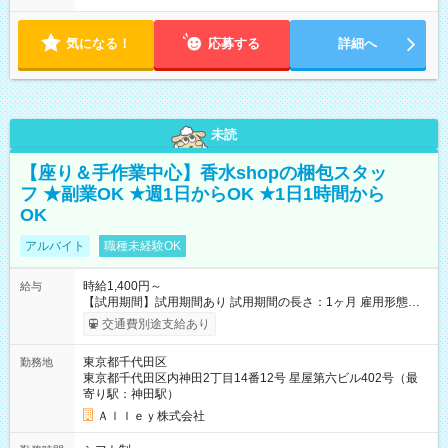
気になる！
応募する
詳細へ
未読
【座り＆手作業中心】香水shopの梱包スタッ
フ ★副業OK ★週1日からOK ★1日1時間から
OK
アルバイト
職種未経験OK
時給1,400円～
給与
【試用期間】試用期間あり 試用期間の長さ：1ヶ月 雇用形態、
給与は本採用時と同じです。
交通費別途支給あり
東京都千代田区
勤務地
東京都千代田区内神田2丁目14番12号 星屋第六ビル402号（最
寄り駅：神田駅）
Ａｌｌｅｙ株式会社