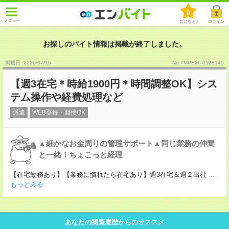
0
メニュー
気になる！
ログイン
お探しのバイト情報は掲載が終了しました。
掲載日 :2026
/
07
/
15
No.TMPE26-0528145
【週3在宅＊時給1900円＊時間調整OK】シス
テム操作や経費処理など
派遣
WEB登録・面接OK
▲細かなお金周りの管理サポート▲同じ業務の仲間
と一緒！ちょこっと経理
【在宅勤務あり】【業務に慣れたら在宅あり】週3在宅＆週２出社
...
もっとみる
あなたの閲覧履歴からのオススメ