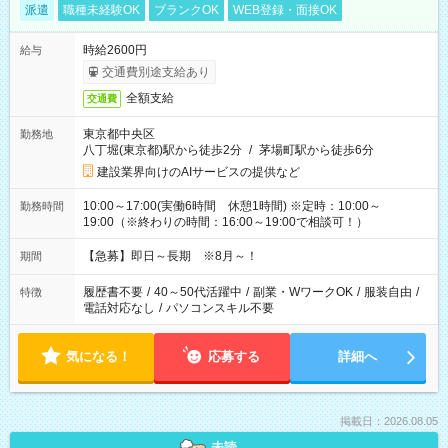
派遣
職種未経験OK
ブランクOK
WEB登録・面接OK
時給2600円
給与
交通費別途支給あり
全額支給
交通費
東京都中央区
勤務地
八丁堀(東京都)駅から徒歩2分
/
茅場町駅から徒歩6分
建設業界向けのAIサービスの提供など
10:00～17:00(実働6時間 休憩1時間) ※定時：10:00～
勤務時間
19:00（※終わりの時間：16:00～19:00で相談可！）
【急募】即日～長期 ※8月～！
期間
履歴書不要
/
40～50代活躍中
/
副業・WワークOK
/
服装自由
/
特徴
電話対応なし
/
パソコンスキル不要
気になる！
応募する
詳細へ
掲載日：2026.08.05
未読