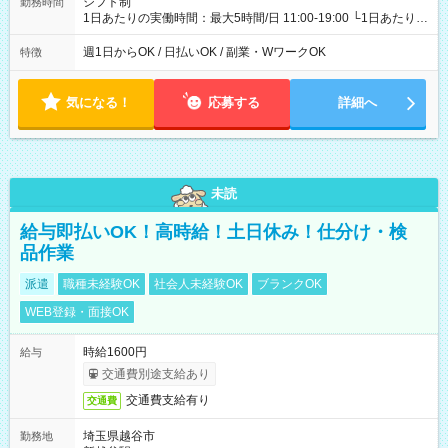
シフト制
勤務時間
1日あたりの実働時間：最大5時間/日 11:00-19:00 └1日あたりの
実働時間：1-5時間 └上記の時間帯内であれば、いつでも勤務可
能！ └平日・土曜日の中で、お好きな曜日でご勤務いただけま
週1日からOK / 日払いOK / 副業・WワークOK
特徴
す！ 【シフト例】 ・11:00～14:00 ・16:30～19:00 ・13:00～
18:00 などのように、自由な働き方が可能なお仕事です！
気になる！
応募する
詳細へ
未読
給与即払いOK！高時給！土日休み！仕分け・検
品作業
派遣
職種未経験OK
社会人未経験OK
ブランクOK
WEB登録・面接OK
時給1600円
給与
交通費別途支給あり
交通費支給有り
交通費
埼玉県越谷市
勤務地