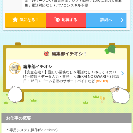
業・WワークOK
/
服装自由
/
シフト勤務
/
10名以上の大量募
集
/
電話対応なし
/
パソコンスキル不要
気になる！
応募する
詳細へ
編集部イチオシ
【完全在宅！】難しい業務なし＆電話なし！ゆっくりの11
時～時短＊データ入力・事務、＜SEKAI NO OWARI＊8月15
日・16日＞ドーム公演のサポートバイトなど
(8/7UP!)
お仕事の概要
＊専用システム操作(Salesforce)