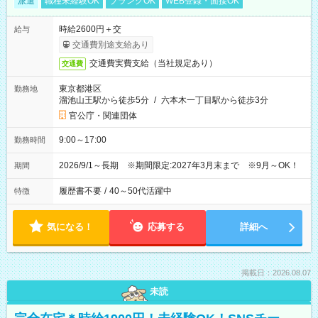
派遣
職種未経験OK
ブランクOK
WEB登録・面接OK
時給2600円＋交
給与
交通費別途支給あり
交通費実費支給（当社規定あり）
交通費
東京都港区
勤務地
溜池山王駅から徒歩5分
/
六本木一丁目駅から徒歩3分
官公庁・関連団体
9:00～17:00
勤務時間
2026/9/1～長期 ※期間限定:2027年3月末まで ※9月～OK！
期間
履歴書不要
/
40～50代活躍中
特徴
気になる！
応募する
詳細へ
掲載日：2026.08.07
未読