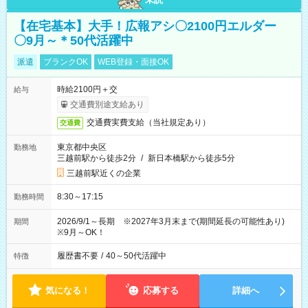
【在宅基本】大手！広報アシ〇2100円エルダー
〇9月～＊50代活躍中
派遣
ブランクOK
WEB登録・面接OK
時給2100円＋交
給与
交通費別途支給あり
交通費実費支給（当社規定あり）
交通費
東京都中央区
勤務地
三越前駅から徒歩2分
/
新日本橋駅から徒歩5分
三越前駅近くの企業
8:30～17:15
勤務時間
2026/9/1～長期 ※2027年3月末まで(期間延長の可能性あり)
期間
※9月～OK！
履歴書不要
/
40～50代活躍中
特徴
気になる！
応募する
詳細へ