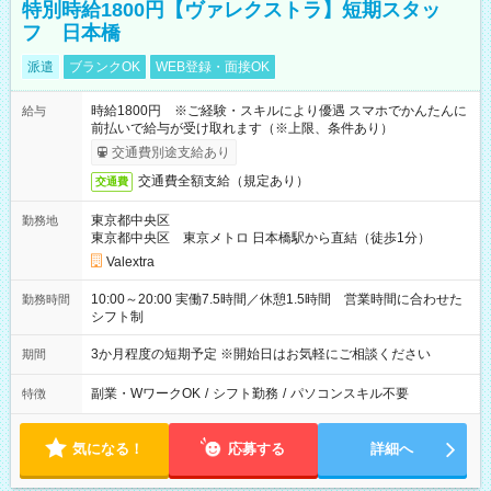
特別時給1800円【ヴァレクストラ】短期スタッ
フ 日本橋
派遣
ブランクOK
WEB登録・面接OK
時給1800円 ※ご経験・スキルにより優遇 スマホでかんたんに
給与
前払いで給与が受け取れます（※上限、条件あり）
交通費別途支給あり
交通費全額支給（規定あり）
交通費
東京都中央区
勤務地
東京都中央区 東京メトロ 日本橋駅から直結（徒歩1分）
Valextra
10:00～20:00 実働7.5時間／休憩1.5時間 営業時間に合わせた
勤務時間
シフト制
3か月程度の短期予定 ※開始日はお気軽にご相談ください
期間
副業・WワークOK
/
シフト勤務
/
パソコンスキル不要
特徴
気になる！
応募する
詳細へ