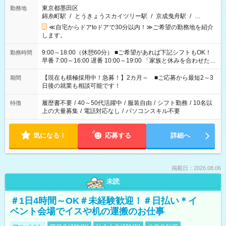
東京都墨田区
勤務地
錦糸町駅
/
とうきょうスカイツリー駅
/
京成曳舟駅
/
…
≪自宅からドアtoドアで30分以内！≫ご希望の勤務地を紹介
します。
9:00～18:00（休憩60分） ■ご希望があれば下記シフトもOK！
勤務時間
早番 7:00～16:00 遅番 10:00～19:00 「家族と休みを合わせた
い」 「余裕を持って夕飯の準備がしたい」 「できれば残業はし
たくない」 など、ご希望を教えてくださいね。 ※Wワーク希望
【現在も積極採用中！急募！】2カ月～ ■ご応募から最短2～3
期間
の方へ 今ご覧のお仕事で希望する勤務時間と、もう1つのお仕事
日後の就業も相談可能です！
の勤務時間。 合計で週40時間を超える場合は応募できません。
履歴書不要
/
40～50代活躍中
/
服装自由
/
シフト勤務
/
10名以
特徴
上の大量募集
/
電話対応なし
/
パソコンスキル不要
気になる！
応募する
詳細へ
掲載日：2026.08.06
未読
＃1日4時間～OK＃未経験歓迎！＃日払い＊イ
ベント会場でイスや机の運搬のお仕事