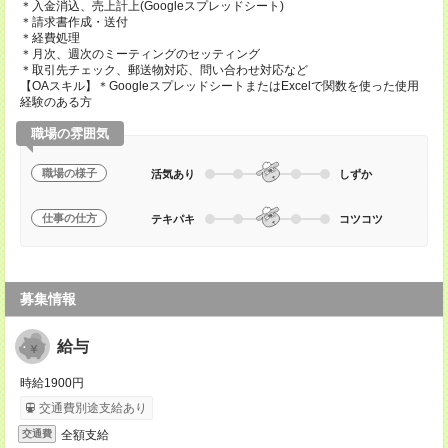
＊入金消込、売上計上(Googleスプレッドシート)
＊請求書作成・送付
＊経費処理
＊月次、週次のミーティングのセッティング
＊取引先チェック、郵送物対応、問い合わせ対応など
【OAスキル】＊GoogleスプレッドシートまたはExcelで関数を使った使用
経験のある方
職場の雰囲気
職場の様子
活気あり
しずか
仕事の仕方
テキパキ
コツコツ
募集情報
給与
時給1900円
交通費別途支給あり
全額支給
交通費