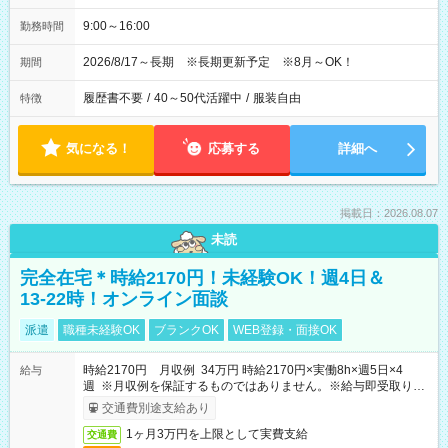
9:00～16:00
勤務時間
2026/8/17～長期 ※長期更新予定 ※8月～OK！
期間
履歴書不要
/
40～50代活躍中
/
服装自由
特徴
気になる！
応募する
詳細へ
掲載日：2026.08.07
未読
完全在宅＊時給2170円！未経験OK！週4日＆
13-22時！オンライン面談
派遣
職種未経験OK
ブランクOK
WEB登録・面接OK
時給2170円 月収例 34万円 時給2170円×実働8h×週5日×4
給与
週 ※月収例を保証するものではありません。※給与即受取りサ
ービス利用可（利用条件有）
交通費別途支給あり
1ヶ月3万円を上限として実費支給
交通費