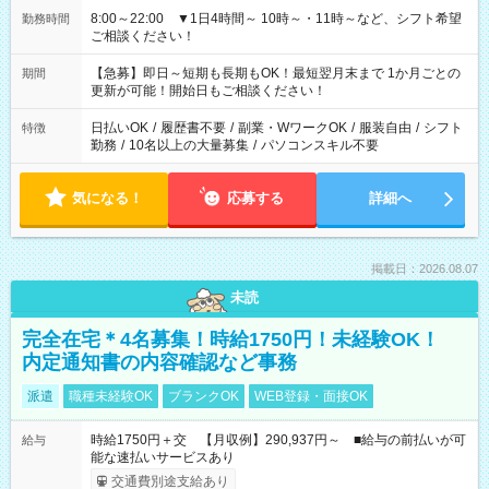
8:00～22:00 ▼1日4時間～ 10時～・11時～など、シフト希望
勤務時間
ご相談ください！
【急募】即日～短期も長期もOK！最短翌月末まで 1か月ごとの
期間
更新が可能！開始日もご相談ください！
日払いOK
/
履歴書不要
/
副業・WワークOK
/
服装自由
/
シフト
特徴
勤務
/
10名以上の大量募集
/
パソコンスキル不要
気になる！
応募する
詳細へ
掲載日：2026.08.07
未読
完全在宅＊4名募集！時給1750円！未経験OK！
内定通知書の内容確認など事務
派遣
職種未経験OK
ブランクOK
WEB登録・面接OK
時給1750円＋交 【月収例】290,937円～ ■給与の前払いが可
給与
能な速払いサービスあり
交通費別途支給あり