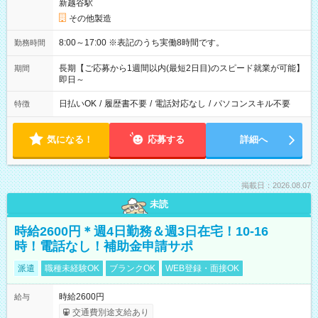
新越谷駅
その他製造
8:00～17:00 ※表記のうち実働8時間です。
勤務時間
長期【ご応募から1週間以内(最短2日目)のスピード就業が可能】
期間
即日～
日払いOK
/
履歴書不要
/
電話対応なし
/
パソコンスキル不要
特徴
気になる！
応募する
詳細へ
掲載日：2026.08.07
未読
時給2600円＊週4日勤務＆週3日在宅！10-16
時！電話なし！補助金申請サポ
派遣
職種未経験OK
ブランクOK
WEB登録・面接OK
時給2600円
給与
交通費別途支給あり