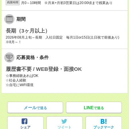
月0～10時間 ※月末+月初3営業日は20:00頃まで残業あり
残業時間
期間
長期（3ヶ月以上）
2026年08月上旬～長期 入社日固定 毎月1日or15日(土日祝で前後あり)
※8月～！
応募資格・条件
履歴書不要 / WEB登録・面接OK
☆事務経験あればOK
☆社会人経験
☆自宅にWiFi環境
メール
LINE
で送る
で送る
シェア
ツイート
ブックマーク