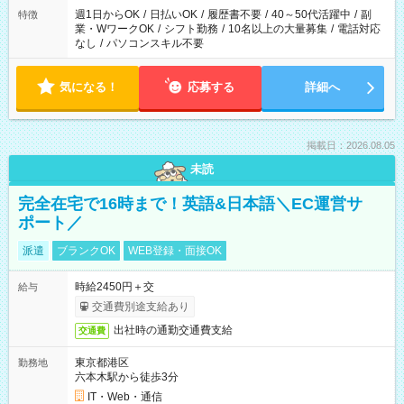
週1日からOK
/
日払いOK
/
履歴書不要
/
40～50代活躍中
/
副
特徴
業・WワークOK
/
シフト勤務
/
10名以上の大量募集
/
電話対応
なし
/
パソコンスキル不要
気になる！
応募する
詳細へ
掲載日：2026.08.05
未読
完全在宅で16時まで！英語&日本語＼EC運営サ
ポート／
派遣
ブランクOK
WEB登録・面接OK
時給2450円＋交
給与
交通費別途支給あり
出社時の通勤交通費支給
交通費
東京都港区
勤務地
六本木駅から徒歩3分
IT・Web・通信