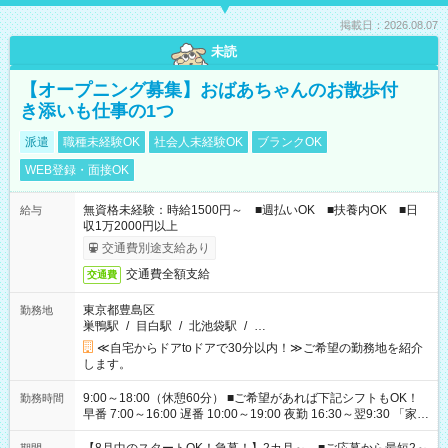
掲載日：2026.08.07
未読
【オープニング募集】おばあちゃんのお散歩付
き添いも仕事の1つ
派遣
職種未経験OK
社会人未経験OK
ブランクOK
WEB登録・面接OK
無資格未経験：時給1500円～ ■週払いOK ■扶養内OK ■日
給与
収1万2000円以上
交通費別途支給あり
交通費全額支給
交通費
東京都豊島区
勤務地
巣鴨駅
/
目白駅
/
北池袋駅
/
…
≪自宅からドアtoドアで30分以内！≫ご希望の勤務地を紹介
します。
9:00～18:00（休憩60分） ■ご希望があれば下記シフトもOK！
勤務時間
早番 7:00～16:00 遅番 10:00～19:00 夜勤 16:30～翌9:30 「家族
と休みを合わせたい」 「余裕を持って夕飯の準備がしたい」
「できれば残業はしたくない」 など、ご希望を教えてください