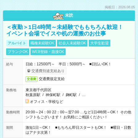
掲載日：2026.08.05
未読
＜夜勤＞1日4時間～未経験でももちろん歓迎！
イベント会場でイスや机の運搬のお仕事
アルバイト
職種未経験OK
社会人未経験OK
大学生歓迎
ブランクOK
WEB登録・面接OK
日給：12500円～ 半日：5000円～ ■日払いOK！
給与
交通費別途支給あり
交通費規定支給
交通費
東京都千代田区
勤務地
秋葉原駅
/
神保町駅
/
麹町駅
/
…
オフィス・学校など
20:00～24：00 22：00～翌7:00 …など1日4時間～OK！ その他
勤務時間
シフトもございます！ お気軽にご相談ください！
激短1日～OK！ ■もちろん即日スタートもOK！ ■曜日・日数
期間
はアナタ次第！