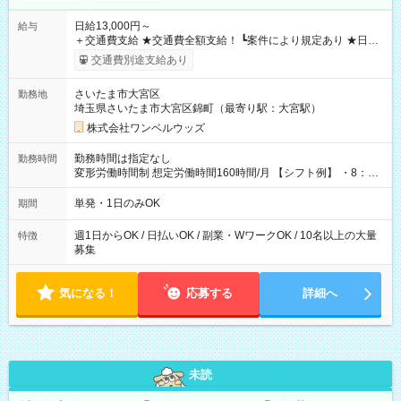
日給13,000円～
給与
＋交通費支給 ★交通費全額支給！ ┗案件により規定あり ★日払
いOK！（規定あり） ┗働いたその日に現金GET♪ お仕事後はコ
交通費別途支給あり
ンビニATMから 日払い分を引き落とせます！ 【試用期間】試
用期間なし
さいたま市大宮区
勤務地
埼玉県さいたま市大宮区錦町（最寄り駅：大宮駅）
株式会社ワンベルウッズ
勤務時間は指定なし
勤務時間
変形労働時間制 想定労働時間160時間/月 【シフト例】 ・8：00
～21：00
単発・1日のみOK
期間
週1日からOK / 日払いOK / 副業・WワークOK / 10名以上の大量
特徴
募集
気になる！
応募する
詳細へ
未読