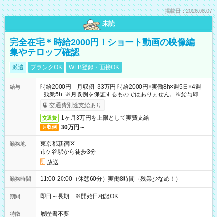
掲載日：2026.08.07
未読
完全在宅＊時給2000円！ショート動画の映像編
集やテロップ確認
派遣
ブランクOK
WEB登録・面接OK
時給2000円 月収例 33万円 時給2000円×実働8h×週5日×4週
給与
+残業5h ※月収例を保証するものではありません。※給与即受
取りサービス利用可（利用条件有）
交通費別途支給あり
1ヶ月3万円を上限として実費支給
交通費
30万円～
月収例
東京都新宿区
勤務地
市ケ谷駅から徒歩3分
放送
11:00-20:00（休憩60分）実働8時間（残業少なめ！）
勤務時間
即日～長期 ※開始日相談OK
期間
履歴書不要
特徴