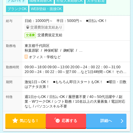
アルバイト
職種未経験OK
社会人未経験OK
大学生歓迎
ブランクOK
WEB登録・面接OK
日給：10000円～ 半日：5000円～ ■日払いOK！
給与
交通費別途支給あり
交通費規定支給
交通費
東京都千代田区
勤務地
秋葉原駅
/
神保町駅
/
麹町駅
/
…
オフィス・学校など
09:00～18:00 09:00～13:00 20:00～24：00 22：00～31:00
勤務時間
20:00～24：00 22：00～翌7:00 …など1日4時間～OK！ その他
シフトもございます！ お気軽にご相談ください！
激短1日～OK！ ■もちろん即日スタートもOK！ ■曜日・日数
期間
はアナタ次第！
週1日からOK
/
日払いOK
/
履歴書不要
/
40～50代活躍中
/
副
特徴
業・WワークOK
/
シフト勤務
/
10名以上の大量募集
/
電話対応
なし
/
パソコンスキル不要
気になる！
応募する
詳細へ