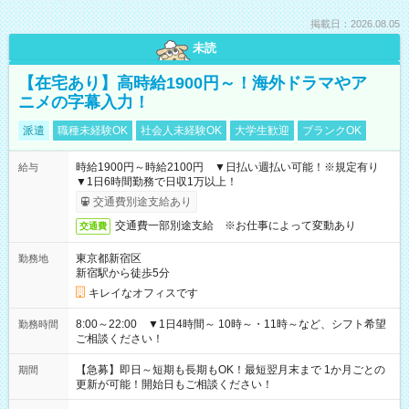
掲載日：2026.08.05
未読
【在宅あり】高時給1900円～！海外ドラマやア
ニメの字幕入力！
派遣
職種未経験OK
社会人未経験OK
大学生歓迎
ブランクOK
時給1900円～時給2100円 ▼日払い週払い可能！※規定有り
給与
▼1日6時間勤務で日収1万以上！
交通費別途支給あり
交通費一部別途支給 ※お仕事によって変動あり
交通費
東京都新宿区
勤務地
新宿駅から徒歩5分
キレイなオフィスです
8:00～22:00 ▼1日4時間～ 10時～・11時～など、シフト希望
勤務時間
ご相談ください！
【急募】即日～短期も長期もOK！最短翌月末まで 1か月ごとの
期間
更新が可能！開始日もご相談ください！