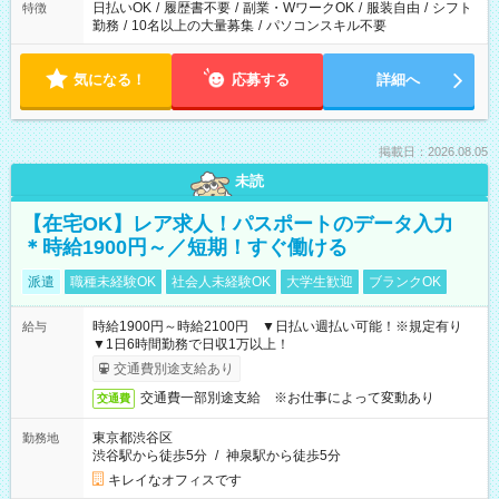
日払いOK
/
履歴書不要
/
副業・WワークOK
/
服装自由
/
シフト
特徴
勤務
/
10名以上の大量募集
/
パソコンスキル不要
気になる！
応募する
詳細へ
掲載日：2026.08.05
未読
【在宅OK】レア求人！パスポートのデータ入力
＊時給1900円～／短期！すぐ働ける
派遣
職種未経験OK
社会人未経験OK
大学生歓迎
ブランクOK
時給1900円～時給2100円 ▼日払い週払い可能！※規定有り
給与
▼1日6時間勤務で日収1万以上！
交通費別途支給あり
交通費一部別途支給 ※お仕事によって変動あり
交通費
東京都渋谷区
勤務地
渋谷駅から徒歩5分
/
神泉駅から徒歩5分
キレイなオフィスです