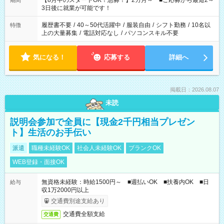
【8月中のスタートOK！急募！】2カ月～ ■ご応募から最短2～
期間
ね。 ※Wワーク希望の方へ 今ご覧のお仕事で希望する勤務時間
3日後に就業が可能です！
と、もう1つのお仕事の勤務時間。 合計で週40時間を超える場
合は応募できません。
履歴書不要
/
40～50代活躍中
/
服装自由
/
シフト勤務
/
10名以
特徴
上の大量募集
/
電話対応なし
/
パソコンスキル不要
気になる！
応募する
詳細へ
掲載日：2026.08.07
未読
説明会参加で全員に【現金2千円相当プレゼン
ト】生活のお手伝い
派遣
職種未経験OK
社会人未経験OK
ブランクOK
WEB登録・面接OK
無資格未経験：時給1500円～ ■週払いOK ■扶養内OK ■日
給与
収1万2000円以上
交通費別途支給あり
交通費全額支給
交通費