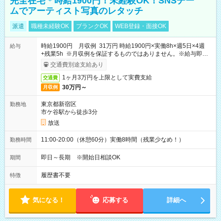
完全在宅＊時給1900円！未経験OK！SNSチー
ムでアーティスト写真のレタッチ
派遣
職種未経験OK
ブランクOK
WEB登録・面接OK
時給1900円 月収例 31万円 時給1900円×実働8h×週5日×4週
給与
+残業5h ※月収例を保証するものではありません。※給与即受
取りサービス利用可（利用条件有）
交通費別途支給あり
1ヶ月3万円を上限として実費支給
交通費
30万円～
月収例
東京都新宿区
勤務地
市ケ谷駅から徒歩3分
放送
11:00-20:00（休憩60分）実働8時間（残業少なめ！）
勤務時間
即日～長期 ※開始日相談OK
期間
履歴書不要
特徴
気になる！
応募する
詳細へ