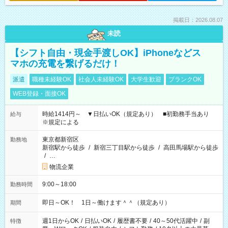
掲載日：2026.08.07
未読
【シフト自由・現金手渡しOK】iPhoneなどス
マホの充電を繋げるだけ！
派遣
職種未経験OK
社会人未経験OK
大学生歓迎
ブランクOK
WEB登録・面接OK
時給1414円～ ▼日払いOK（規定あり） ■初勤務手当あり
給与
※規定による
東京都新宿区
勤務地
新宿駅から徒歩
/
新宿三丁目駅から徒歩
/
高田馬場駅から徒歩
/
…
物流企業
9:00～18:00
勤務時間
即日～OK！ 1日～働けます＾＾（規定あり）
期間
週1日からOK
/
日払いOK
/
履歴書不要
/
40～50代活躍中
/
副
特徴