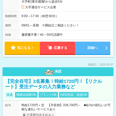
大手町(東京都)駅から徒歩5分
大手通信サービス企業
9:00～17:30（休憩:60分）
勤務時間
09/01～長期 ※開始日ご相談ください！
期間
履歴書不要
/
40～50代活躍中
特徴
気になる！
応募する
詳細へ
掲載日：2026.08.07
未読
【完全在宅】2名募集！時給1720円！【リクル
ート】受注データの入力業務など
派遣
職種未経験OK
ブランクOK
WEB登録・面接OK
時給1720円＋交 【月収例】339,700円～ ■給与の前払いが可
給与
能な速払いサービスあり
交通費別途支給あり