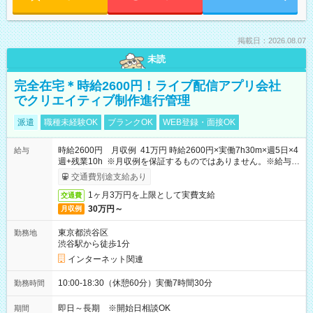
掲載日：2026.08.07
未読
完全在宅＊時給2600円！ライブ配信アプリ会社
でクリエイティブ制作進行管理
派遣
職種未経験OK
ブランクOK
WEB登録・面接OK
時給2600円 月収例 41万円 時給2600円×実働7h30m×週5日×4
給与
週+残業10h ※月収例を保証するものではありません。※給与即
受取りサービス利用可（利用条件有）
交通費別途支給あり
1ヶ月3万円を上限として実費支給
交通費
30万円～
月収例
東京都渋谷区
勤務地
渋谷駅から徒歩1分
インターネット関連
10:00-18:30（休憩60分）実働7時間30分
勤務時間
即日～長期 ※開始日相談OK
期間