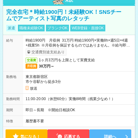
未読
完全在宅＊時給1900円！未経験OK！SNSチー
ムでアーティスト写真のレタッチ
派遣
職種未経験OK
ブランクOK
WEB登録・面接OK
時給1900円 月収例 31万円 時給1900円×実働8h×週5日×4週
給与
+残業5h ※月収例を保証するものではありません。※給与即受
取りサービス利用可（利用条件有）
交通費別途支給あり
1ヶ月3万円を上限として実費支給
交通費
30万円～
月収例
東京都新宿区
勤務地
市ケ谷駅から徒歩3分
放送
11:00-20:00（休憩60分）実働8時間（残業少なめ！）
勤務時間
即日～長期 ※開始日相談OK
期間
履歴書不要
特徴
気になる！
応募する
詳細へ