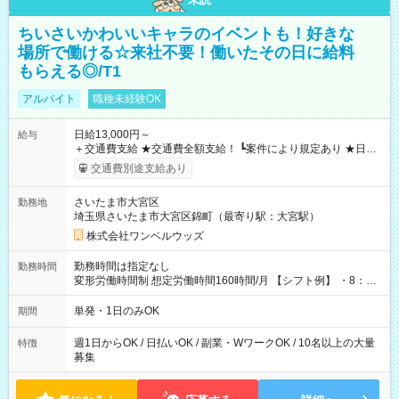
ちいさいかわいいキャラのイベントも！好きな
場所で働ける☆来社不要！働いたその日に給料
もらえる◎/T1
アルバイト
職種未経験OK
日給13,000円～
給与
＋交通費支給 ★交通費全額支給！ ┗案件により規定あり ★日払
いOK！（規定あり） ┗働いたその日に現金GET♪ お仕事後はコ
交通費別途支給あり
ンビニATMから 日払い分を引き落とせます！ 【試用期間】試
用期間なし
さいたま市大宮区
勤務地
埼玉県さいたま市大宮区錦町（最寄り駅：大宮駅）
株式会社ワンベルウッズ
勤務時間は指定なし
勤務時間
変形労働時間制 想定労働時間160時間/月 【シフト例】 ・8：00
～21：00
単発・1日のみOK
期間
週1日からOK / 日払いOK / 副業・WワークOK / 10名以上の大量
特徴
募集