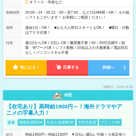
オフィス・学校など
20:00～24：00 22：00～翌7:00 …など1日4時間～OK！ その他
勤務時間
シフトもございます！ お気軽にご相談ください！
激短1日～OK！ ■もちろん即日スタートもOK！ ■曜日・日数
期間
はアナタ次第！
週1日からOK
/
日払いOK
/
履歴書不要
/
40～50代活躍中
/
副
特徴
業・WワークOK
/
シフト勤務
/
10名以上の大量募集
/
電話対応
なし
/
パソコンスキル不要
気になる！
応募する
詳細へ
掲載日：2026.08.05
未読
【在宅あり】高時給1900円～！海外ドラマやア
ニメの字幕入力！
派遣
職種未経験OK
社会人未経験OK
大学生歓迎
ブランクOK
時給1900円～時給2100円 ▼日払い週払い可能！※規定有り
給与