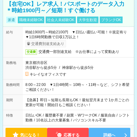
【在宅OK】レア求人！パスポートのデータ入力
＊時給1900円～／短期！すぐ働ける
派遣
職種未経験OK
社会人未経験OK
大学生歓迎
ブランクOK
時給1900円～時給2100円 ▼日払い週払い可能！※規定有り
給与
▼1日6時間勤務で日収1万以上！
交通費別途支給あり
交通費一部別途支給 ※お仕事によって変動あり
交通費
東京都渋谷区
勤務地
渋谷駅から徒歩5分
/
神泉駅から徒歩5分
キレイなオフィスです
8:00～22:00 ▼1日4時間～ 10時～・11時～など、シフト希望
勤務時間
ご相談ください！
【急募】即日～短期も長期もOK！最短翌月末まで 1か月ごとの
期間
更新が可能！開始日もご相談ください！
日払いOK
/
履歴書不要
/
副業・WワークOK
/
服装自由
/
シフト
特徴
勤務
/
10名以上の大量募集
/
パソコンスキル不要
気になる！
応募する
詳細へ