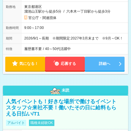
東京都港区
勤務地
溜池山王駅から徒歩5分
/
六本木一丁目駅から徒歩3分
官公庁・関連団体
9:00～17:00
勤務時間
2026/9/1～長期 ※期間限定:2027年3月末まで ※9月～OK！
期間
履歴書不要
/
40～50代活躍中
特徴
気になる！
応募する
詳細へ
未読
人気イベントも！好きな場所で働けるイベント
スタッフ☆来社不要！働いたその日に給料もら
える日払い/T1
アルバイト
職種未経験OK