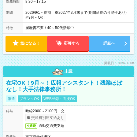
8:30～17:15
勤務時間
2026/9/1～長期 ※2027年3月末まで(期間延長の可能性あり)
期間
※9月～OK！
履歴書不要
/
40～50代活躍中
特徴
気になる！
応募する
詳細へ
掲載日：2026.08.08
未読
在宅OK！9月～！広報アシスタント！残業ほぼ
なし！大手法律事務所！
派遣
ブランクOK
WEB登録・面接OK
時給2000～2100円＋交
給与
交通費別途支給あり
通勤交通費支給
交通費
東京都千代田区
勤務地