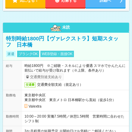
気になる！
応募する
詳細へ
未読
特別時給1800円【ヴァレクストラ】短期スタッ
フ 日本橋
派遣
ブランクOK
WEB登録・面接OK
時給1800円 ※ご経験・スキルにより優遇 スマホでかんたんに
給与
前払いで給与が受け取れます（※上限、条件あり）
交通費別途支給あり
交通費全額支給（規定あり）
交通費
東京都中央区
勤務地
東京都中央区 東京メトロ 日本橋駅から直結（徒歩1分）
Valextra
10:00～20:00 実働7.5時間／休憩1.5時間 営業時間に合わせた
勤務時間
シフト制
3か月程度の短期予定 ※開始日はお気軽にご相談ください
期間