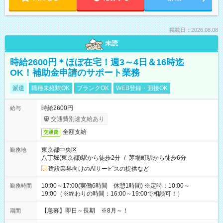
掲載日：2026.08.08
未読
時給2600円＊ほぼ在宅！週3～4日＆16時迄
OK！補助金申請のサポート業務
派遣
職種未経験OK
ブランクOK
WEB登録・面接OK
時給2600円
給与
交通費別途支給あり
全額支給
交通費
東京都中央区
勤務地
八丁堀(東京都)駅から徒歩2分
/
茅場町駅から徒歩6分
建設業界向けのAIサービスの提供など
10:00～17:00(実働6時間 休憩1時間) ※定時：10:00～
勤務時間
19:00（※終わりの時間：16:00～19:00で相談可！）
【急募】即日～長期 ※8月～！
期間