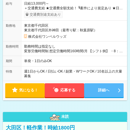
日給13,000円～
給与
＋交通費支給 ★交通費全額支給！ ┗案件により規定あり ★日払
いOK！（規定あり） ┗働いたその日に現金GET♪ お仕事後はコ
交通費別途支給あり
ンビニATMから 日払い分を引き落とせます！ 【試用期間】試
用期間なし
東京都千代田区
勤務地
東京都千代田区外神田（最寄り駅：秋葉原駅）
株式会社ワンベルウッズ
勤務時間は指定なし
勤務時間
変形労働時間制 想定労働時間160時間/月 【シフト例】 ・8：00
～21：00
単発・1日のみOK
期間
週1日からOK / 日払いOK / 副業・WワークOK / 10名以上の大量
特徴
募集
気になる！
応募する
詳細へ
未読
大田区！軽作業！時給1800円