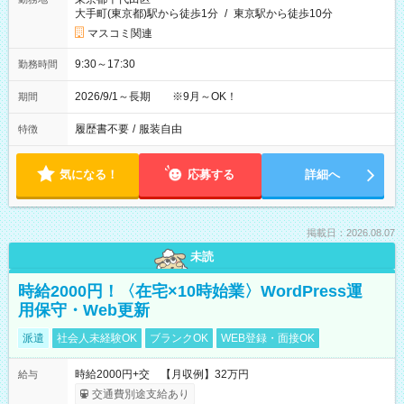
大手町(東京都)駅から徒歩1分
/
東京駅から徒歩10分
マスコミ関連
9:30～17:30
勤務時間
2026/9/1～長期 ※9月～OK！
期間
履歴書不要
/
服装自由
特徴
気になる！
応募する
詳細へ
掲載日：2026.08.07
未読
時給2000円！〈在宅×10時始業〉WordPress運
用保守・Web更新
派遣
社会人未経験OK
ブランクOK
WEB登録・面接OK
時給2000円+交 【月収例】32万円
給与
交通費別途支給あり