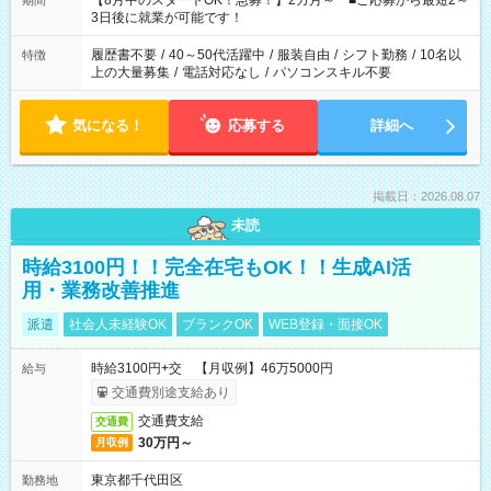
【8月中のスタートOK！急募！】2カ月～ ■ご応募から最短2～
期間
ね。 ※Wワーク希望の方へ 今ご覧のお仕事で希望する勤務時間
3日後に就業が可能です！
と、もう1つのお仕事の勤務時間。 合計で週40時間を超える場
合は応募できません。
履歴書不要
/
40～50代活躍中
/
服装自由
/
シフト勤務
/
10名以
特徴
上の大量募集
/
電話対応なし
/
パソコンスキル不要
気になる！
応募する
詳細へ
掲載日：2026.08.07
未読
時給3100円！！完全在宅もOK！！生成AI活
用・業務改善推進
派遣
社会人未経験OK
ブランクOK
WEB登録・面接OK
時給3100円+交 【月収例】46万5000円
給与
交通費別途支給あり
交通費支給
交通費
30万円～
月収例
東京都千代田区
勤務地