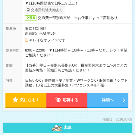
▼1日6時間勤務で日収1万以上！
交通費別途支給あり
交通費一部別途支給 ※お仕事によって変動あり
交通費
東京都新宿区
勤務地
新宿駅から徒歩5分
キレイなオフィスです
8:00～22:00 ▼1日4時間～ 10時～・11時～など、シフト希望
勤務時間
ご相談ください！
【急募】即日～短期も長期もOK！最短翌月末まで 1か月ごとの
期間
更新が可能！開始日もご相談ください！
日払いOK
/
履歴書不要
/
副業・WワークOK
/
服装自由
/
シフト
特徴
勤務
/
10名以上の大量募集
/
パソコンスキル不要
気になる！
応募する
詳細へ
掲載日：2026.08.05
未読