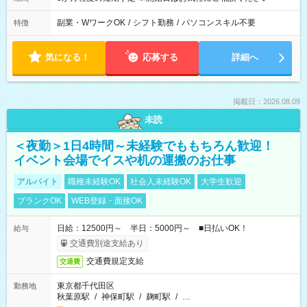
副業・WワークOK
/
シフト勤務
/
パソコンスキル不要
特徴
気になる！
応募する
詳細へ
掲載日：2026.08.09
未読
＜夜勤＞1日4時間～未経験でももちろん歓迎！
イベント会場でイスや机の運搬のお仕事
アルバイト
職種未経験OK
社会人未経験OK
大学生歓迎
ブランクOK
WEB登録・面接OK
日給：12500円～ 半日：5000円～ ■日払いOK！
給与
交通費別途支給あり
交通費規定支給
交通費
東京都千代田区
勤務地
秋葉原駅
/
神保町駅
/
麹町駅
/
…