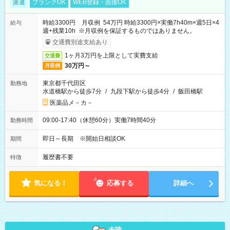
派遣
ブランクOK
WEB登録・面接OK
時給3300円 月収例 54万円 時給3300円×実働7h40m×週5日×4
給与
週+残業10h ※月収例を保証するものではありません。
交通費別途支給あり
1ヶ月3万円を上限として実費支給
交通費
30万円～
月収例
東京都千代田区
勤務地
水道橋駅から徒歩7分
/
九段下駅から徒歩4分
/
飯田橋駅
医薬品メ－カ－
09:00-17:40（休憩60分）実働7時間40分
勤務時間
即日～長期 ※開始日相談OK
期間
履歴書不要
特徴
気になる！
応募する
詳細へ
未読