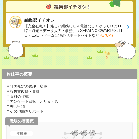
編集部イチオシ
【完全在宅！】難しい業務なし＆電話なし！ゆっくりの11
時～時短＊データ入力・事務、＜SEKAI NO OWARI＊8月15
日・16日＞ドーム公演のサポートバイトなど
(8/7UP!)
お仕事の概要
＊社内規定の管理・変更
＊報告書改修・集計
＊資料の作成
＊アンケート回収・とりまとめ
＊押印申請
＊その他部内サポート
職場の雰囲気
年齢層
20代
30
40
50
60