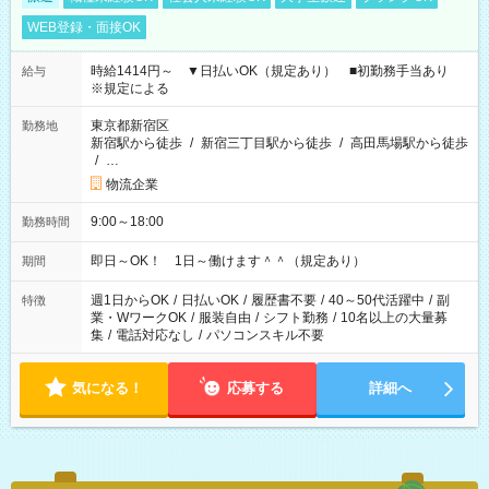
WEB登録・面接OK
時給1414円～ ▼日払いOK（規定あり） ■初勤務手当あり
給与
※規定による
東京都新宿区
勤務地
新宿駅から徒歩
/
新宿三丁目駅から徒歩
/
高田馬場駅から徒歩
/
…
物流企業
9:00～18:00
勤務時間
即日～OK！ 1日～働けます＾＾（規定あり）
期間
週1日からOK
/
日払いOK
/
履歴書不要
/
40～50代活躍中
/
副
特徴
業・WワークOK
/
服装自由
/
シフト勤務
/
10名以上の大量募
集
/
電話対応なし
/
パソコンスキル不要
気になる！
応募する
詳細へ