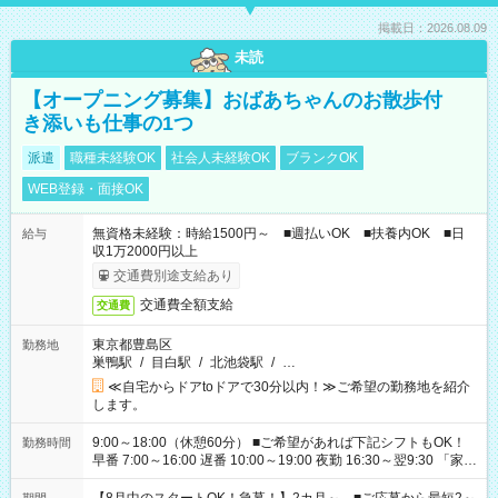
掲載日：2026.08.09
未読
【オープニング募集】おばあちゃんのお散歩付
き添いも仕事の1つ
派遣
職種未経験OK
社会人未経験OK
ブランクOK
WEB登録・面接OK
無資格未経験：時給1500円～ ■週払いOK ■扶養内OK ■日
給与
収1万2000円以上
交通費別途支給あり
交通費全額支給
交通費
東京都豊島区
勤務地
巣鴨駅
/
目白駅
/
北池袋駅
/
…
≪自宅からドアtoドアで30分以内！≫ご希望の勤務地を紹介
します。
9:00～18:00（休憩60分） ■ご希望があれば下記シフトもOK！
勤務時間
早番 7:00～16:00 遅番 10:00～19:00 夜勤 16:30～翌9:30 「家族
と休みを合わせたい」 「余裕を持って夕飯の準備がしたい」
「できれば残業はしたくない」 など、ご希望を教えてください