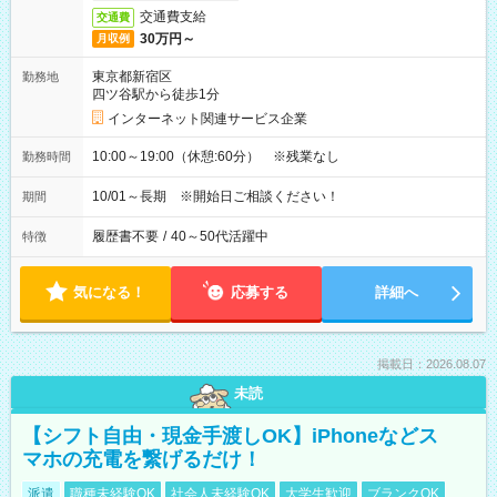
交通費支給
交通費
30万円～
月収例
東京都新宿区
勤務地
四ツ谷駅から徒歩1分
インターネット関連サービス企業
10:00～19:00（休憩:60分） ※残業なし
勤務時間
10/01～長期 ※開始日ご相談ください！
期間
履歴書不要
/
40～50代活躍中
特徴
気になる！
応募する
詳細へ
掲載日：2026.08.07
未読
【シフト自由・現金手渡しOK】iPhoneなどス
マホの充電を繋げるだけ！
派遣
職種未経験OK
社会人未経験OK
大学生歓迎
ブランクOK