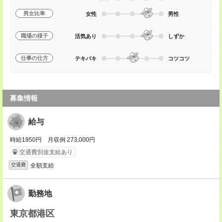
男女比率
女性
男性
職場の様子
活気あり
しずか
仕事の仕方
テキパキ
コツコツ
募集情報
給与
時給1950円 月収例 273,000円
交通費別途支給あり
全額支給
交通費
勤務地
東京都港区