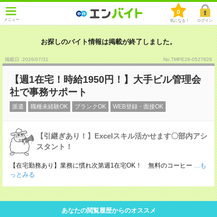
0
メニュー
気になる！
ログイン
お探しのバイト情報は掲載が終了しました。
掲載日 :2026
/
07
/
31
No.TMPE26-0527826
【週1在宅！時給1950円！】大手ビル管理会
社で事務サポート
派遣
職種未経験OK
ブランクOK
WEB登録・面接OK
【引継ぎあり！】Excelスキル活かせます〇部内アシ
スタント！
【在宅勤務あり】業務に慣れ次第週1在宅OK！ 無料のコーヒー
...も
っとみる
あなたの閲覧履歴からのオススメ