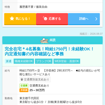
履歴書不要
/
服装自由
特徴
気になる！
応募する
詳細へ
掲載日：2026.08.07
未読
完全在宅＊4名募集！時給1750円！未経験OK！
内定通知書の内容確認など事務
派遣
職種未経験OK
ブランクOK
WEB登録・面接OK
時給1750円＋交 【月収例】290,937円～ ■給与の前払いが可
給与
能な速払いサービスあり
交通費別途支給あり
交通費支給あり
交通費
25～30万円
月収例
東京都千代田区
勤務地
東京駅から徒歩1分
/
京橋(東京都)駅から徒歩5分