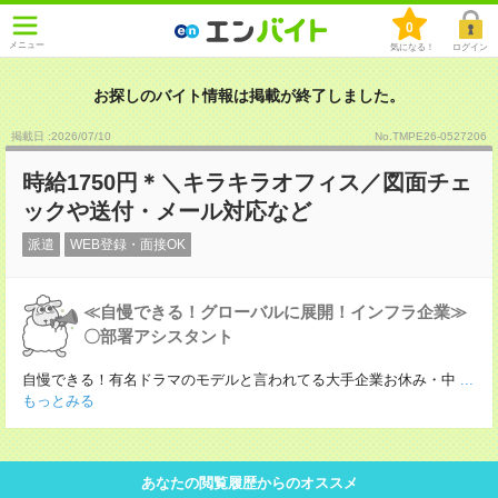
0
メニュー
気になる！
ログイン
お探しのバイト情報は掲載が終了しました。
掲載日 :2026
/
07
/
10
No.TMPE26-0527206
時給1750円＊＼キラキラオフィス／図面チェ
ックや送付・メール対応など
派遣
WEB登録・面接OK
≪自慢できる！グローバルに展開！インフラ企業≫
〇部署アシスタント
自慢できる！有名ドラマのモデルと言われてる大手企業お休み・中
...
もっとみる
あなたの閲覧履歴からのオススメ