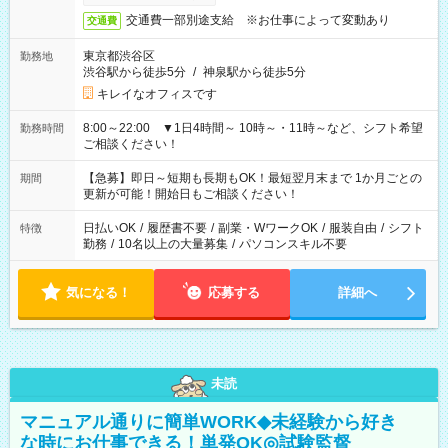
交通費一部別途支給 ※お仕事によって変動あり
交通費
東京都渋谷区
勤務地
渋谷駅から徒歩5分
/
神泉駅から徒歩5分
キレイなオフィスです
8:00～22:00 ▼1日4時間～ 10時～・11時～など、シフト希望
勤務時間
ご相談ください！
【急募】即日～短期も長期もOK！最短翌月末まで 1か月ごとの
期間
更新が可能！開始日もご相談ください！
日払いOK
/
履歴書不要
/
副業・WワークOK
/
服装自由
/
シフト
特徴
勤務
/
10名以上の大量募集
/
パソコンスキル不要
気になる！
応募する
詳細へ
未読
マニュアル通りに簡単WORK◆未経験から好き
な時にお仕事できる！単発OK◎試験監督