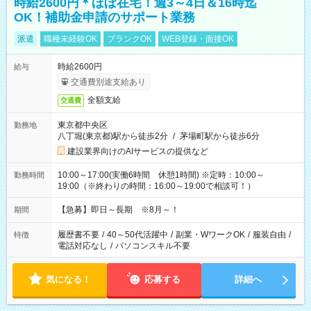
時給2600円＊ほぼ在宅！週3～4日＆16時迄
OK！補助金申請のサポート業務
派遣
職種未経験OK
ブランクOK
WEB登録・面接OK
時給2600円
給与
交通費別途支給あり
全額支給
交通費
東京都中央区
勤務地
八丁堀(東京都)駅から徒歩2分
/
茅場町駅から徒歩6分
建設業界向けのAIサービスの提供など
10:00～17:00(実働6時間 休憩1時間) ※定時：10:00～
勤務時間
19:00（※終わりの時間：16:00～19:00で相談可！）
【急募】即日～長期 ※8月～！
期間
履歴書不要
/
40～50代活躍中
/
副業・WワークOK
/
服装自由
/
特徴
電話対応なし
/
パソコンスキル不要
気になる！
応募する
詳細へ