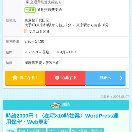
交通費別途支給あり
通勤交通費支給
交通費
東京都千代田区
勤務地
大手町(東京都)駅から徒歩1分
/
東京駅から徒歩10分
マスコミ関連
9:30～17:30
勤務時間
2026/9/1～長期 ※9月～OK！
期間
履歴書不要
/
服装自由
特徴
気になる！
応募する
詳細へ
掲載日：2026.08.07
未読
時給2000円！〈在宅×10時始業〉WordPress運
用保守・Web更新
派遣
社会人未経験OK
ブランクOK
WEB登録・面接OK