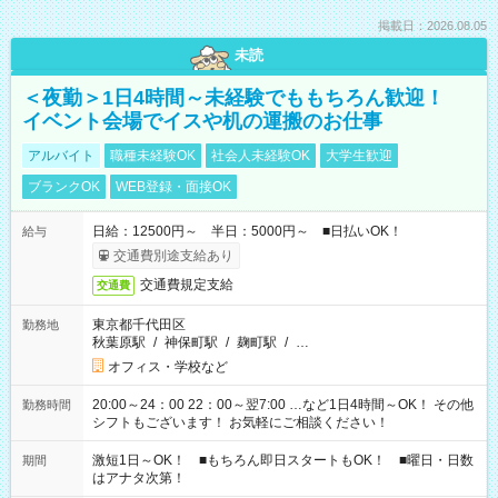
掲載日：2026.08.05
未読
＜夜勤＞1日4時間～未経験でももちろん歓迎！
イベント会場でイスや机の運搬のお仕事
アルバイト
職種未経験OK
社会人未経験OK
大学生歓迎
ブランクOK
WEB登録・面接OK
日給：12500円～ 半日：5000円～ ■日払いOK！
給与
交通費別途支給あり
交通費規定支給
交通費
東京都千代田区
勤務地
秋葉原駅
/
神保町駅
/
麹町駅
/
…
オフィス・学校など
20:00～24：00 22：00～翌7:00 …など1日4時間～OK！ その他
勤務時間
シフトもございます！ お気軽にご相談ください！
激短1日～OK！ ■もちろん即日スタートもOK！ ■曜日・日数
期間
はアナタ次第！