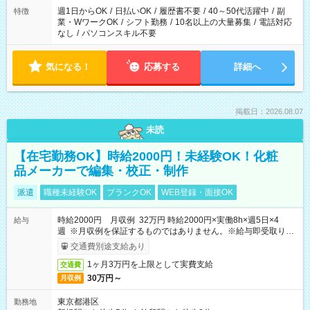
週1日からOK
/
日払いOK
/
履歴書不要
/
40～50代活躍中
/
副
特徴
業・WワークOK
/
シフト勤務
/
10名以上の大量募集
/
電話対応
なし
/
パソコンスキル不要
気になる！
応募する
詳細へ
掲載日：2026.08.07
未読
【在宅勤務OK】時給2000円！未経験OK！化粧
品メーカーで編集・校正・制作
派遣
職種未経験OK
ブランクOK
WEB登録・面接OK
時給2000円 月収例 32万円 時給2000円×実働8h×週5日×4
給与
週 ※月収例を保証するものではありません。※給与即受取りサ
ービス利用可（利用条件有）
交通費別途支給あり
1ヶ月3万円を上限として実費支給
交通費
30万円～
月収例
東京都港区
勤務地