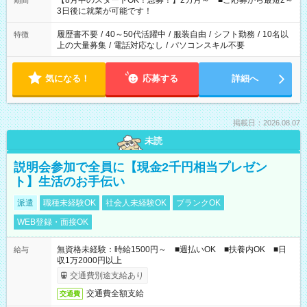
【8月中のスタートOK！急募！】2カ月～ ■ご応募から最短2～
期間
ね。 ※Wワーク希望の方へ 今ご覧のお仕事で希望する勤務時間
3日後に就業が可能です！
と、もう1つのお仕事の勤務時間。 合計で週40時間を超える場
合は応募できません。
履歴書不要
/
40～50代活躍中
/
服装自由
/
シフト勤務
/
10名以
特徴
上の大量募集
/
電話対応なし
/
パソコンスキル不要
気になる！
応募する
詳細へ
掲載日：2026.08.07
未読
説明会参加で全員に【現金2千円相当プレゼン
ト】生活のお手伝い
派遣
職種未経験OK
社会人未経験OK
ブランクOK
WEB登録・面接OK
無資格未経験：時給1500円～ ■週払いOK ■扶養内OK ■日
給与
収1万2000円以上
交通費別途支給あり
交通費全額支給
交通費