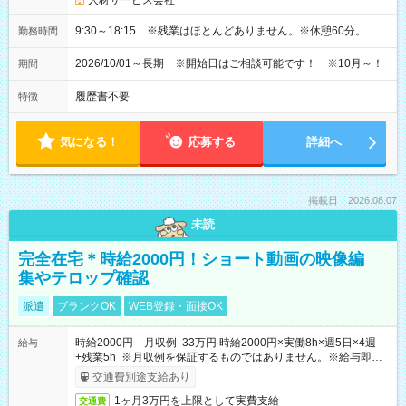
人材サービス会社
9:30～18:15 ※残業はほとんどありません。※休憩60分。
勤務時間
2026/10/01～長期 ※開始日はご相談可能です！ ※10月～！
期間
履歴書不要
特徴
気になる！
応募する
詳細へ
掲載日：2026.08.07
未読
完全在宅＊時給2000円！ショート動画の映像編
集やテロップ確認
派遣
ブランクOK
WEB登録・面接OK
時給2000円 月収例 33万円 時給2000円×実働8h×週5日×4週
給与
+残業5h ※月収例を保証するものではありません。※給与即受
取りサービス利用可（利用条件有）
交通費別途支給あり
1ヶ月3万円を上限として実費支給
交通費