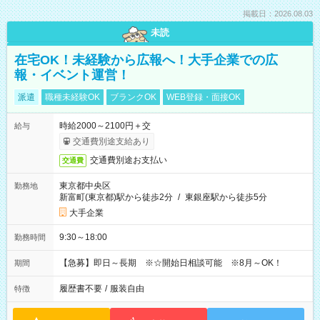
掲載日：2026.08.03
未読
在宅OK！未経験から広報へ！大手企業での広
報・イベント運営！
派遣
職種未経験OK
ブランクOK
WEB登録・面接OK
時給2000～2100円＋交
給与
交通費別途支給あり
交通費別途お支払い
交通費
東京都中央区
勤務地
新富町(東京都)駅から徒歩2分
/
東銀座駅から徒歩5分
大手企業
9:30～18:00
勤務時間
【急募】即日～長期 ※☆開始日相談可能 ※8月～OK！
期間
履歴書不要
/
服装自由
特徴