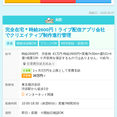
掲載日：2026.08.07
未読
完全在宅＊時給2600円！ライブ配信アプリ会社
でクリエイティブ制作進行管理
派遣
職種未経験OK
ブランクOK
WEB登録・面接OK
時給2600円 月収例 41万円 時給2600円×実働7h30m×週5日×4
給与
週+残業10h ※月収例を保証するものではありません。※給与即
受取りサービス利用可（利用条件有）
交通費別途支給あり
1ヶ月3万円を上限として実費支給
交通費
30万円～
月収例
東京都渋谷区
勤務地
渋谷駅から徒歩1分
インターネット関連
10:00-18:30（休憩60分）実働7時間30分
勤務時間
即日～長期 ※開始日相談OK
期間