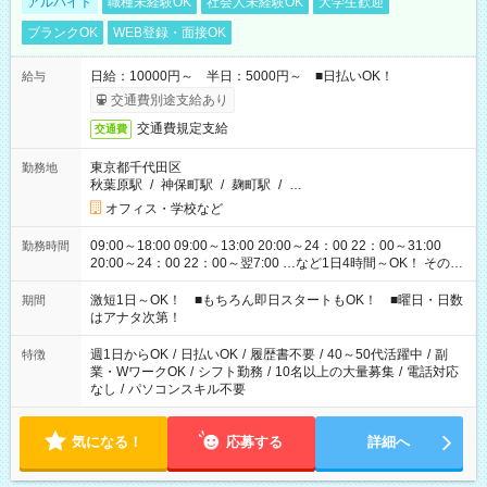
アルバイト
職種未経験OK
社会人未経験OK
大学生歓迎
ブランクOK
WEB登録・面接OK
日給：10000円～ 半日：5000円～ ■日払いOK！
給与
交通費別途支給あり
交通費規定支給
交通費
東京都千代田区
勤務地
秋葉原駅
/
神保町駅
/
麹町駅
/
…
オフィス・学校など
09:00～18:00 09:00～13:00 20:00～24：00 22：00～31:00
勤務時間
20:00～24：00 22：00～翌7:00 …など1日4時間～OK！ その他
シフトもございます！ お気軽にご相談ください！
激短1日～OK！ ■もちろん即日スタートもOK！ ■曜日・日数
期間
はアナタ次第！
週1日からOK
/
日払いOK
/
履歴書不要
/
40～50代活躍中
/
副
特徴
業・WワークOK
/
シフト勤務
/
10名以上の大量募集
/
電話対応
なし
/
パソコンスキル不要
気になる！
応募する
詳細へ