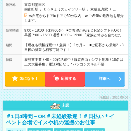
東京都墨田区
勤務地
錦糸町駅
/
とうきょうスカイツリー駅
/
京成曳舟駅
/
…
≪自宅からドアtoドアで30分以内！≫ご希望の勤務地を紹介
します。
9:00～18:00（休憩60分） ■ご希望があれば下記シフトもOK！
勤務時間
早番 7:00～16:00 遅番 10:00～19:00 「家族と休みを合わせた
い」 「余裕を持って夕飯の準備がしたい」 「できれば残業はし
たくない」 など、ご希望を教えてくださいね。 ※Wワーク希望
【現在も積極採用中！急募！】2カ月～ ■ご応募から最短2～3
期間
の方へ 今ご覧のお仕事で希望する勤務時間と、もう1つのお仕事
日後の就業も相談可能です！
の勤務時間。 合計で週40時間を超える場合は応募できません。
履歴書不要
/
40～50代活躍中
/
服装自由
/
シフト勤務
/
10名以
特徴
上の大量募集
/
電話対応なし
/
パソコンスキル不要
気になる！
応募する
詳細へ
掲載日：2026.08.06
未読
＃1日4時間～OK＃未経験歓迎！＃日払い＊イ
ベント会場でイスや机の運搬のお仕事