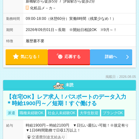
新橋駅から徒歩5分
/
汐留駅から徒歩2分
化粧品メ－カ－
09:00-18:00（休憩60分）実働8時間（残業少なめ！）
勤務時間
2026年09月01日～長期 ※開始日相談OK ※9月～！
期間
履歴書不要
特徴
気になる！
応募する
詳細へ
掲載日：2026.08.05
未読
【在宅OK】レア求人！パスポートのデータ入力
＊時給1900円～／短期！すぐ働ける
派遣
職種未経験OK
社会人未経験OK
大学生歓迎
ブランクOK
時給1900円～時給2100円 ▼日払い週払い可能！※規定有り
給与
▼1日6時間勤務で日収1万以上！
交通費別途支給あり