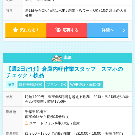
週1日からOK / 日払いOK / 副業・WワークOK / 10名以上の大量
特徴
募集
気になる！
応募する
詳細へ
未読
【週2日だけ】倉庫内軽作業スタッフ スマホの
チェック・検品
派遣
職種未経験OK
ブランクOK
WEB登録・面接OK
時給1400円 ※実働8時間を超える勤務、22時～翌5時勤務の場
給与
合25％割増：時給1750円
千葉県船橋市
勤務地
南船橋駅から徒歩10分程度
スマートフォンを取り扱う倉庫
(1)9:00～18:00（実働8時間） (2)10:00～18:00（実働7時間）
勤務時間