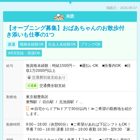
掲載日：2026.08.07
未読
【オープニング募集】おばあちゃんのお散歩付
き添いも仕事の1つ
派遣
職種未経験OK
社会人未経験OK
ブランクOK
WEB登録・面接OK
無資格未経験：時給1500円～ ■週払いOK ■扶養内OK ■日
給与
収1万2000円以上
交通費別途支給あり
交通費全額支給
交通費
東京都豊島区
勤務地
巣鴨駅
/
目白駅
/
北池袋駅
/
…
≪自宅からドアtoドアで30分以内！≫ご希望の勤務地を紹介
します。
9:00～18:00（休憩60分） ■ご希望があれば下記シフトもOK！
勤務時間
早番 7:00～16:00 遅番 10:00～19:00 夜勤 16:30～翌9:30 「家族
と休みを合わせたい」 「余裕を持って夕飯の準備がしたい」
「できれば残業はしたくない」 など、ご希望を教えてください