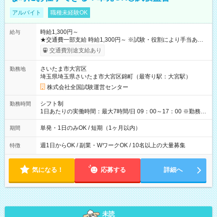
アルバイト
職種未経験OK
時給1,300円～
給与
★交通費一部支給 時給1,300円～ ※試験・役割により手当あり
※勤務回数により昇給あり 【即給（前払い）オプションあ
交通費別途支給あり
り！】 希望される場合、勤務から1週間ほどで給与の一部を受け
取れます。 ※手数料418円がかかります。 【過去試験日の収入
さいたま市大宮区
勤務地
例】 ・河合塾模擬試験 8:30～17:30（休憩1時間） 時給1,300円
埼玉県埼玉県さいたま市大宮区錦町（最寄り駅：大宮駅）
×8時間＝日収10,400円＋交通費 ※当日の役割により時給＋100
円の場合あり ・国家試験 7:00～13:30（休憩なし） 時給1,300
株式会社全国試験運営センター
円（役割手当＋100円）×6時間＝日収8,400円＋交通費 【試用期
間】試用期間なし
シフト制
勤務時間
1日あたりの実働時間：最大7時間/日 09：00～17：00 ※勤務時
間は 試験により異なります。
単発・1日のみOK / 短期（1ヶ月以内）
期間
週1日からOK / 副業・WワークOK / 10名以上の大量募集
特徴
気になる！
応募する
詳細へ
未読