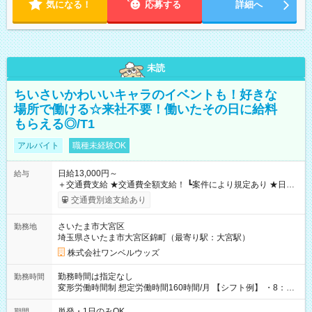
気になる！
応募する
詳細へ
未読
ちいさいかわいいキャラのイベントも！好きな
場所で働ける☆来社不要！働いたその日に給料
もらえる◎/T1
アルバイト
職種未経験OK
日給13,000円～
給与
＋交通費支給 ★交通費全額支給！ ┗案件により規定あり ★日払
いOK！（規定あり） ┗働いたその日に現金GET♪ お仕事後はコ
交通費別途支給あり
ンビニATMから 日払い分を引き落とせます！ 【試用期間】試
用期間なし
さいたま市大宮区
勤務地
埼玉県さいたま市大宮区錦町（最寄り駅：大宮駅）
株式会社ワンベルウッズ
勤務時間は指定なし
勤務時間
変形労働時間制 想定労働時間160時間/月 【シフト例】 ・8：00
～21：00
単発・1日のみOK
期間