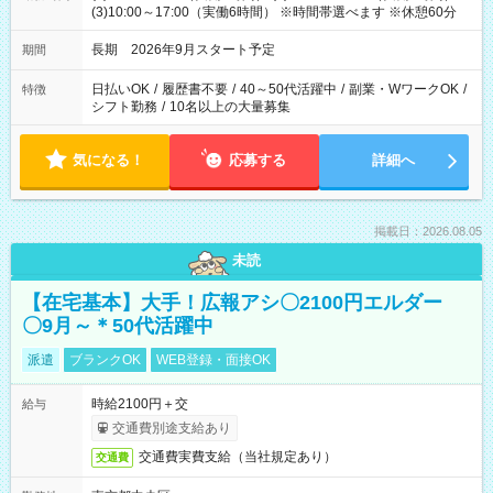
(3)10:00～17:00（実働6時間） ※時間帯選べます ※休憩60分
長期 2026年9月スタート予定
期間
日払いOK
/
履歴書不要
/
40～50代活躍中
/
副業・WワークOK
/
特徴
シフト勤務
/
10名以上の大量募集
気になる！
応募する
詳細へ
掲載日：2026.08.05
未読
【在宅基本】大手！広報アシ〇2100円エルダー
〇9月～＊50代活躍中
派遣
ブランクOK
WEB登録・面接OK
時給2100円＋交
給与
交通費別途支給あり
交通費実費支給（当社規定あり）
交通費