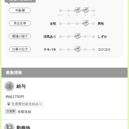
年齢層
20代
30
40
50
60
男女比率
女性
男性
職場の様子
活気あり
しずか
仕事の仕方
テキパキ
コツコツ
募集情報
給与
時給1750円
交通費別途支給あり
全額支給
交通費
勤務地