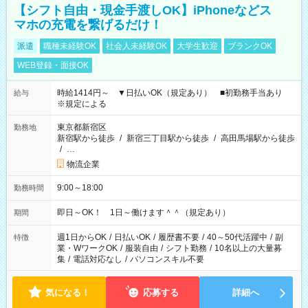
【シフト自由・現金手渡しOK】iPhoneなどス
マホの充電を繋げるだけ！
派遣
職種未経験OK
社会人未経験OK
大学生歓迎
ブランクOK
WEB登録・面接OK
時給1414円～ ▼日払いOK（規定あり） ■初勤務手当あり
給与
※規定による
東京都新宿区
勤務地
新宿駅から徒歩
/
新宿三丁目駅から徒歩
/
高田馬場駅から徒歩
/
…
物流企業
9:00～18:00
勤務時間
即日～OK！ 1日～働けます＾＾（規定あり）
期間
週1日からOK
/
日払いOK
/
履歴書不要
/
40～50代活躍中
/
副
特徴
業・WワークOK
/
服装自由
/
シフト勤務
/
10名以上の大量募
集
/
電話対応なし
/
パソコンスキル不要
気になる！
応募する
詳細へ