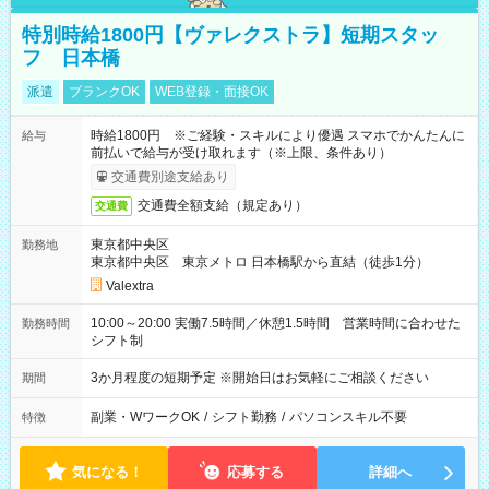
特別時給1800円【ヴァレクストラ】短期スタッ
フ 日本橋
派遣
ブランクOK
WEB登録・面接OK
時給1800円 ※ご経験・スキルにより優遇 スマホでかんたんに
給与
前払いで給与が受け取れます（※上限、条件あり）
交通費別途支給あり
交通費全額支給（規定あり）
交通費
東京都中央区
勤務地
東京都中央区 東京メトロ 日本橋駅から直結（徒歩1分）
Valextra
10:00～20:00 実働7.5時間／休憩1.5時間 営業時間に合わせた
勤務時間
シフト制
3か月程度の短期予定 ※開始日はお気軽にご相談ください
期間
副業・WワークOK
/
シフト勤務
/
パソコンスキル不要
特徴
気になる！
応募する
詳細へ