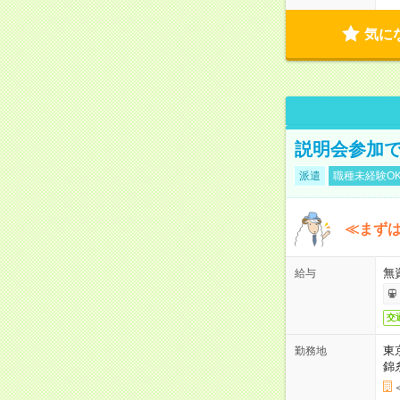
気に
説明会参加で
派遣
職種未経験O
≪まずは
無
給与
交
東
勤務地
錦