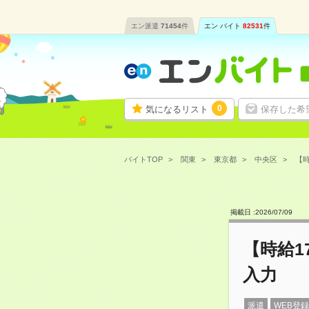
エン派遣
71454
件
エン バイト
82531
件
0
気になるリスト
保存した希
バイトTOP
関東
東京都
中央区
【時
掲載日 :
2026
/
07
/
09
【時給1
入力
派遣
WEB登