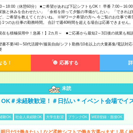
00～18:00（休憩60分） ■ご希望があれば下記シフトもOK！ 早番 7:00～16:00 遅
家族と休みを合わせたい」 「余裕を持って夕飯の準備がしたい」 「できれば
ど、ご希望を教えてくださいね。 ※Wワーク希望の方へ 今ご覧のお仕事で希
う1つのお仕事の勤務時間。 合計で週40時間を超える場合は応募できません。
現在も積極採用中！急募！】2カ月～ ■ご応募から最短2～3日後の就業も相
歴書不要
/
40～50代活躍中
/
服装自由
/
シフト勤務
/
10名以上の大量募集
/
電話対応
要
なる！
応募する
詳
未読
～OK＃未経験歓迎！＃日払い＊イベント会場でイ
経験OK
社会人未経験OK
大学生歓迎
ブランクOK
WEB登録・面接OK
ら明日だけ働きたい！など柔軟シフトで働き方選べます！早く