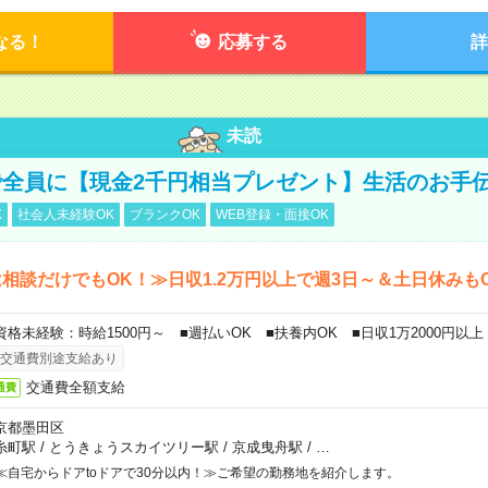
なる！
応募する
詳
未読
全員に【現金2千円相当プレゼント】生活のお手
K
社会人未経験OK
ブランクOK
WEB登録・面接OK
相談だけでもOK！≫日収1.2万円以上で週3日～＆土日休みも
資格未経験：時給1500円～ ■週払いOK ■扶養内OK ■日収1万2000円以上
交通費別途支給あり
交通費全額支給
通費
京都墨田区
糸町駅
/
とうきょうスカイツリー駅
/
京成曳舟駅
/
…
≪自宅からドアtoドアで30分以内！≫ご希望の勤務地を紹介します。