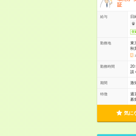
証
日
給与
交
東
勤務地
秋
2
勤務時間
談
激
期間
週
特徴
募
気に