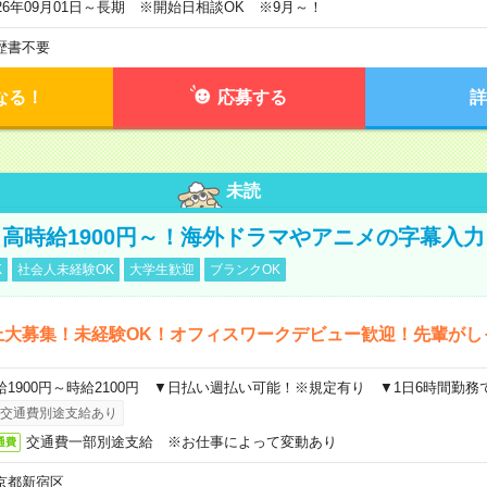
026年09月01日～長期 ※開始日相談OK ※9月～！
歴書不要
なる！
応募する
詳
未読
高時給1900円～！海外ドラマやアニメの字幕入力
K
社会人未経験OK
大学生歓迎
ブランクOK
上大募集！未経験OK！オフィスワークデビュー歓迎！先輩がし
給1900円～時給2100円 ▼日払い週払い可能！※規定有り ▼1日6時間勤務
交通費別途支給あり
交通費一部別途支給 ※お仕事によって変動あり
通費
京都新宿区