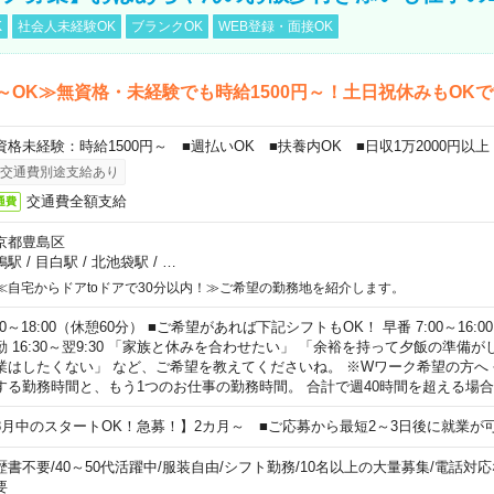
K
社会人未経験OK
ブランクOK
WEB登録・面接OK
～OK≫無資格・未経験でも時給1500円～！土日祝休みもOK
資格未経験：時給1500円～ ■週払いOK ■扶養内OK ■日収1万2000円以上
交通費別途支給あり
交通費全額支給
通費
京都豊島区
鴨駅
/
目白駅
/
北池袋駅
/
…
≪自宅からドアtoドアで30分以内！≫ご希望の勤務地を紹介します。
00～18:00（休憩60分） ■ご希望があれば下記シフトもOK！ 早番 7:00～16:00 遅
勤 16:30～翌9:30 「家族と休みを合わせたい」 「余裕を持って夕飯の準備
業はしたくない」 など、ご希望を教えてくださいね。 ※Wワーク希望の方へ
する勤務時間と、もう1つのお仕事の勤務時間。 合計で週40時間を超える場
8月中のスタートOK！急募！】2カ月～ ■ご応募から最短2～3日後に就業が
歴書不要
/
40～50代活躍中
/
服装自由
/
シフト勤務
/
10名以上の大量募集
/
電話対応
要