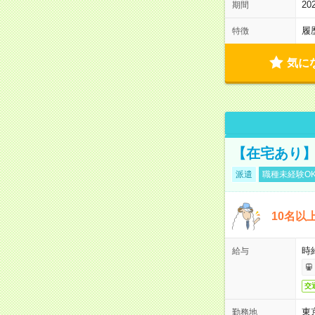
2
期間
履
特徴
気に
【在宅あり】
派遣
職種未経験O
10名以
時
給与
交
東
勤務地