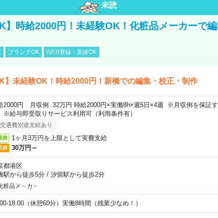
未読
K】時給2000円！未経験OK！化粧品メーカーで
K
ブランクOK
WEB登録・面接OK
K】未経験OK！時給2000円！新橋での編集・校正・制作
給2000円 月収例 32万円 時給2000円×実働8h×週5日×4週 ※月収例を保
。※給与即受取りサービス利用可（利用条件有）
交通費別途支給あり
1ヶ月3万円を上限として実費支給
通費
30万円～
収例
京都港区
橋駅から徒歩5分
/
汐留駅から徒歩2分
化粧品メ－カ－
9:00-18:00（休憩60分）実働8時間（残業少なめ！）