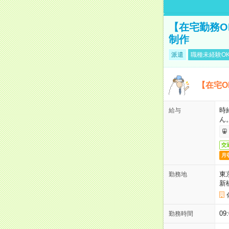
【在宅勤務O
制作
派遣
職種未経験O
【在宅O
時
給与
ん
交
月
東
勤務地
新
0
勤務時間