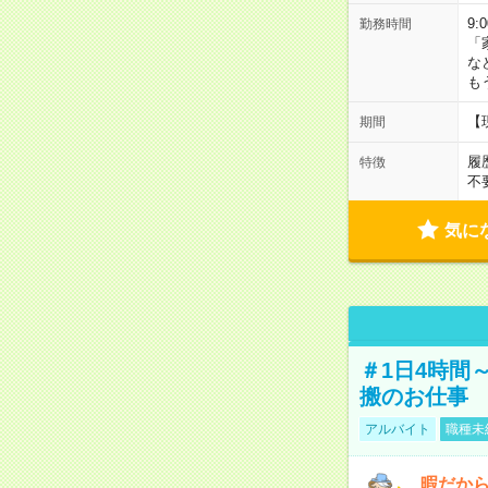
9:
勤務時間
「
な
も
【
期間
履
特徴
不
気に
＃1日4時間
搬のお仕事
アルバイト
職種未
暇だか