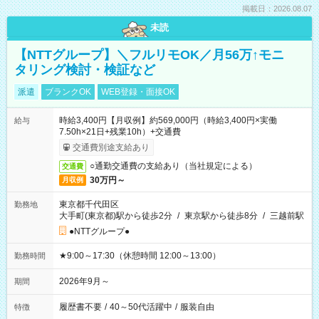
掲載日：2026.08.07
未読
【NTTグループ】＼フルリモOK／月56万↑モニ
タリング検討・検証など
派遣
ブランクOK
WEB登録・面接OK
時給3,400円【月収例】約569,000円（時給3,400円×実働
給与
7.50h×21日+残業10h）+交通費
交通費別途支給あり
○通勤交通費の支給あり（当社規定による）
交通費
30万円～
月収例
東京都千代田区
勤務地
大手町(東京都)駅から徒歩2分
/
東京駅から徒歩8分
/
三越前駅
●NTTグループ●
★9:00～17:30（休憩時間 12:00～13:00）
勤務時間
2026年9月～
期間
履歴書不要
/
40～50代活躍中
/
服装自由
特徴