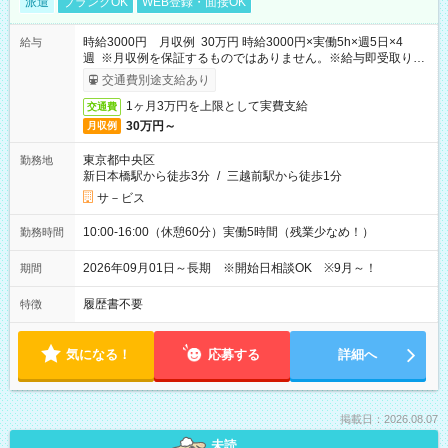
派遣
ブランクOK
WEB登録・面接OK
時給3000円 月収例 30万円 時給3000円×実働5h×週5日×4
給与
週 ※月収例を保証するものではありません。※給与即受取りサ
ービス利用可（利用条件有）
交通費別途支給あり
1ヶ月3万円を上限として実費支給
交通費
30万円～
月収例
東京都中央区
勤務地
新日本橋駅から徒歩3分
/
三越前駅から徒歩1分
サ－ビス
10:00-16:00（休憩60分）実働5時間（残業少なめ！）
勤務時間
2026年09月01日～長期 ※開始日相談OK ※9月～！
期間
履歴書不要
特徴
気になる！
応募する
詳細へ
掲載日：2026.08.07
未読