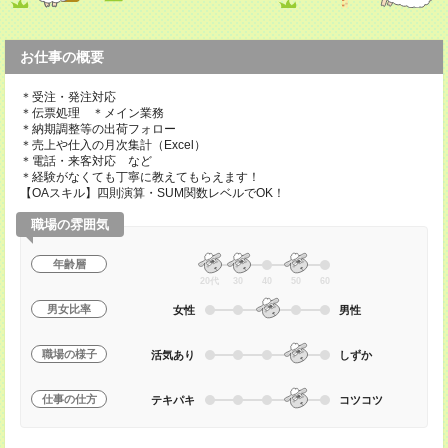
お仕事の概要
＊受注・発注対応
＊伝票処理 ＊メイン業務
＊納期調整等の出荷フォロー
＊売上や仕入の月次集計（Excel）
＊電話・来客対応 など
＊経験がなくても丁寧に教えてもらえます！
【OAスキル】四則演算・SUM関数レベルでOK！
職場の雰囲気
年齢層
20代
30
40
50
60
男女比率
女性
男性
職場の様子
活気あり
しずか
仕事の仕方
テキパキ
コツコツ