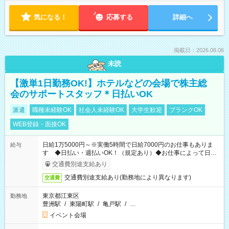
気になる！
応募する
詳細へ
掲載日：2026.08.06
未読
【激単1日勤務OK!】ホテルなどの会場で株主総
会のサポートスタッフ＊日払いOK
派遣
職種未経験OK
社会人未経験OK
大学生歓迎
ブランクOK
WEB登録・面接OK
日給1万5000円～※実働5時間で日給7000円のお仕事もありま
給与
す ◆日払い・週払いOK！（規定あり）◆お仕事によって日給
も異なります
交通費別途支給あり
交通費別途支給あり(勤務地により異なります)
交通費
東京都江東区
勤務地
豊洲駅
/
東陽町駅
/
亀戸駅
/
…
イベント会場