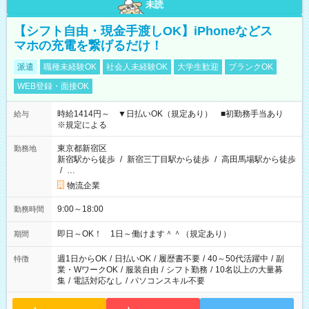
未読
【シフト自由・現金手渡しOK】iPhoneなどス
マホの充電を繋げるだけ！
派遣
職種未経験OK
社会人未経験OK
大学生歓迎
ブランクOK
WEB登録・面接OK
時給1414円～ ▼日払いOK（規定あり） ■初勤務手当あり
給与
※規定による
東京都新宿区
勤務地
新宿駅から徒歩
/
新宿三丁目駅から徒歩
/
高田馬場駅から徒歩
/
…
物流企業
9:00～18:00
勤務時間
即日～OK！ 1日～働けます＾＾（規定あり）
期間
週1日からOK
/
日払いOK
/
履歴書不要
/
40～50代活躍中
/
副
特徴
業・WワークOK
/
服装自由
/
シフト勤務
/
10名以上の大量募
集
/
電話対応なし
/
パソコンスキル不要