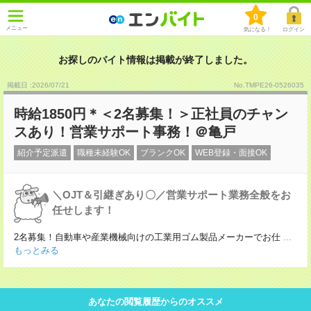
0
メニュー
気になる！
ログイン
お探しのバイト情報は掲載が終了しました。
掲載日 :2026
/
07
/
21
No.TMPE26-0526035
時給1850円＊＜2名募集！＞正社員のチャン
スあり！営業サポート事務！＠亀戸
紹介予定派遣
職種未経験OK
ブランクOK
WEB登録・面接OK
＼OJT＆引継ぎあり〇／営業サポート業務全般をお
任せします！
2名募集！自動車や産業機械向けの工業用ゴム製品メーカーでお仕
...
もっとみる
あなたの閲覧履歴からのオススメ