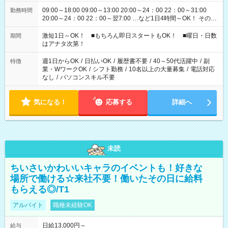
09:00～18:00 09:00～13:00 20:00～24：00 22：00～31:00
勤務時間
20:00～24：00 22：00～翌7:00 …など1日4時間～OK！ その他
シフトもございます！ お気軽にご相談ください！
激短1日～OK！ ■もちろん即日スタートもOK！ ■曜日・日数
期間
はアナタ次第！
週1日からOK
/
日払いOK
/
履歴書不要
/
40～50代活躍中
/
副
特徴
業・WワークOK
/
シフト勤務
/
10名以上の大量募集
/
電話対応
なし
/
パソコンスキル不要
気になる！
応募する
詳細へ
未読
ちいさいかわいいキャラのイベントも！好きな
場所で働ける☆来社不要！働いたその日に給料
もらえる◎/T1
アルバイト
職種未経験OK
日給13,000円～
給与