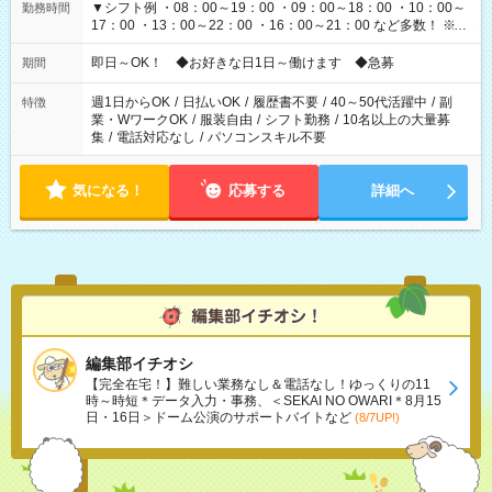
▼シフト例 ・08：00～19：00 ・09：00～18：00 ・10：00～
勤務時間
17：00 ・13：00～22：00 ・16：00～21：00 など多数！ ※お
仕事により勤務時間が異なります
即日～OK！ ◆お好きな日1日～働けます ◆急募
期間
週1日からOK
/
日払いOK
/
履歴書不要
/
40～50代活躍中
/
副
特徴
業・WワークOK
/
服装自由
/
シフト勤務
/
10名以上の大量募
集
/
電話対応なし
/
パソコンスキル不要
気になる！
応募する
詳細へ
編集部イチオシ
【完全在宅！】難しい業務なし＆電話なし！ゆっくりの11
時～時短＊データ入力・事務、＜SEKAI NO OWARI＊8月15
日・16日＞ドーム公演のサポートバイトなど
(8/7UP!)