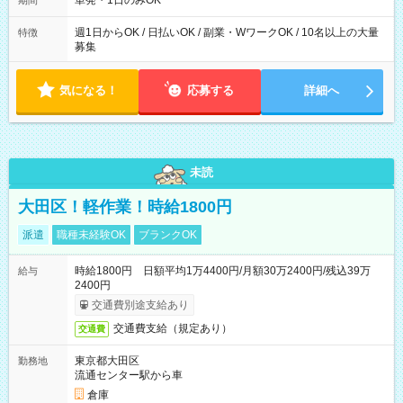
単発・1日のみOK
期間
週1日からOK / 日払いOK / 副業・WワークOK / 10名以上の大量
特徴
募集
気になる！
応募する
詳細へ
未読
大田区！軽作業！時給1800円
派遣
職種未経験OK
ブランクOK
時給1800円 日額平均1万4400円/月額30万2400円/残込39万
給与
2400円
交通費別途支給あり
交通費支給（規定あり）
交通費
東京都大田区
勤務地
流通センター駅から車
倉庫