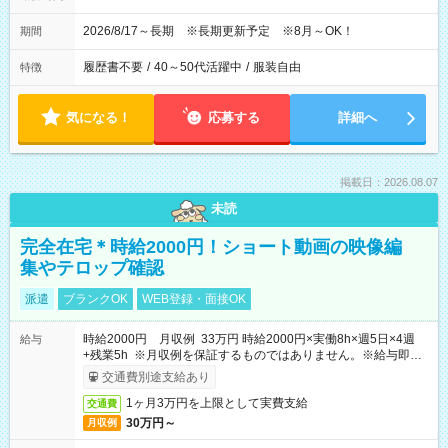
2026/8/17～長期 ※長期更新予定 ※8月～OK！
期間
履歴書不要
/
40～50代活躍中
/
服装自由
特徴
気になる！
応募する
詳細へ
掲載日：2026.08.07
未読
完全在宅＊時給2000円！ショート動画の映像編
集やテロップ確認
派遣
ブランクOK
WEB登録・面接OK
時給2000円 月収例 33万円 時給2000円×実働8h×週5日×4週
給与
+残業5h ※月収例を保証するものではありません。※給与即受
取りサービス利用可（利用条件有）
交通費別途支給あり
1ヶ月3万円を上限として実費支給
交通費
30万円～
月収例