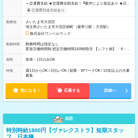
＋交通費支給 ★交通費全額支給！ ┗案件により規定あり ★日払
いOK！（規定あり） ┗働いたその日に現金GET♪ お仕事後はコ
交通費別途支給あり
ンビニATMから 日払い分を引き落とせます！ 【試用期間】試
用期間なし
さいたま市大宮区
勤務地
埼玉県さいたま市大宮区錦町（最寄り駅：大宮駅）
株式会社ワンベルウッズ
勤務時間は指定なし
勤務時間
変形労働時間制 想定労働時間160時間/月 【シフト例】 ・8：00
～21：00
単発・1日のみOK
期間
週1日からOK / 日払いOK / 副業・WワークOK / 10名以上の大量
特徴
募集
気になる！
応募する
詳細へ
未読
特別時給1800円【ヴァレクストラ】短期スタッ
フ 日本橋