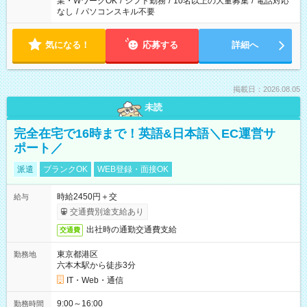
業・WワークOK
/
シフト勤務
/
10名以上の大量募集
/
電話対応
なし
/
パソコンスキル不要
気になる！
応募する
詳細へ
掲載日：2026.08.05
未読
完全在宅で16時まで！英語&日本語＼EC運営サ
ポート／
派遣
ブランクOK
WEB登録・面接OK
時給2450円＋交
給与
交通費別途支給あり
出社時の通勤交通費支給
交通費
東京都港区
勤務地
六本木駅から徒歩3分
IT・Web・通信
9:00～16:00
勤務時間