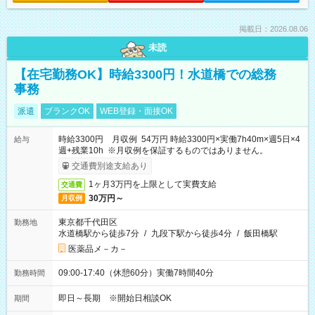
掲載日：2026.08.06
未読
【在宅勤務OK】時給3300円！水道橋での総務
事務
派遣
ブランクOK
WEB登録・面接OK
時給3300円 月収例 54万円 時給3300円×実働7h40m×週5日×4
給与
週+残業10h ※月収例を保証するものではありません。
交通費別途支給あり
1ヶ月3万円を上限として実費支給
交通費
30万円～
月収例
東京都千代田区
勤務地
水道橋駅から徒歩7分
/
九段下駅から徒歩4分
/
飯田橋駅
医薬品メ－カ－
09:00-17:40（休憩60分）実働7時間40分
勤務時間
即日～長期 ※開始日相談OK
期間