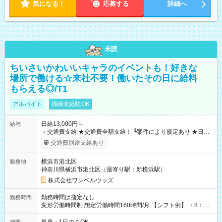
気になる！
応募する
詳細へ
未読
ちいさいかわいいキャラのイベントも！好きな
場所で働ける☆来社不要！働いたその日に給料
もらえる◎/T1
アルバイト
職種未経験OK
日給13,000円～
給与
＋交通費支給 ★交通費全額支給！ ┗案件により規定あり ★日払
いOK！（規定あり） ┗働いたその日に現金GET♪ お仕事後はコ
交通費別途支給あり
ンビニATMから 日払い分を引き落とせます！ 【試用期間】試
用期間なし
横浜市港北区
勤務地
神奈川県横浜市港北区（最寄り駅：新横浜駅）
株式会社ワンベルウッズ
勤務時間は指定なし
勤務時間
変形労働時間制 想定労働時間160時間/月 【シフト例】 ・8：00
～21：00