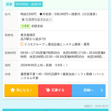
派遣
WEB登録・面接OK
時給2200円 ◆月収例：338,000円＋残業代（21日換算）
給与
交通費別途支給あり
全額支給
交通費
東京都港区
勤務地
品川駅から徒歩7分
ドコモグループ→通信設備とシステム開発・運用
09:00～17:30(実働7時間30分 休憩1時間) 17:00～26:00(実働8
勤務時間
時間 休憩1時間) 02:00～09:30(実働6時間30分 休憩1時間) ※
日勤は就業時間1/夜勤は就業時間2.3を連続で行って頂きます
2026年09月上旬～長期 ※9月～！
期間
履歴書不要
/
40～50代活躍中
/
服装自由
/
シフト勤務
/
パソコ
特徴
ンスキル不要
気になる！
応募する
詳細へ
掲載日：2026.08.07