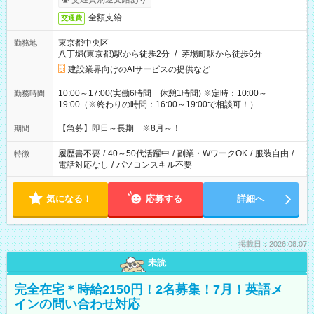
全額支給
交通費
東京都中央区
勤務地
八丁堀(東京都)駅から徒歩2分
/
茅場町駅から徒歩6分
建設業界向けのAIサービスの提供など
10:00～17:00(実働6時間 休憩1時間) ※定時：10:00～
勤務時間
19:00（※終わりの時間：16:00～19:00で相談可！）
【急募】即日～長期 ※8月～！
期間
履歴書不要
/
40～50代活躍中
/
副業・WワークOK
/
服装自由
/
特徴
電話対応なし
/
パソコンスキル不要
気になる！
応募する
詳細へ
掲載日：2026.08.07
未読
完全在宅＊時給2150円！2名募集！7月！英語メ
インの問い合わせ対応