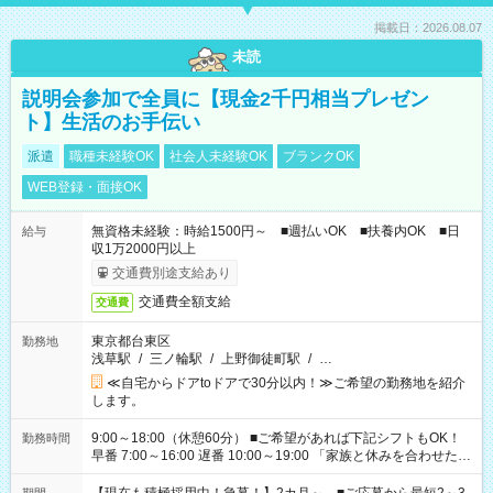
掲載日：2026.08.07
未読
説明会参加で全員に【現金2千円相当プレゼン
ト】生活のお手伝い
派遣
職種未経験OK
社会人未経験OK
ブランクOK
WEB登録・面接OK
無資格未経験：時給1500円～ ■週払いOK ■扶養内OK ■日
給与
収1万2000円以上
交通費別途支給あり
交通費全額支給
交通費
東京都台東区
勤務地
浅草駅
/
三ノ輪駅
/
上野御徒町駅
/
…
≪自宅からドアtoドアで30分以内！≫ご希望の勤務地を紹介
します。
9:00～18:00（休憩60分） ■ご希望があれば下記シフトもOK！
勤務時間
早番 7:00～16:00 遅番 10:00～19:00 「家族と休みを合わせた
い」 「余裕を持って夕飯の準備がしたい」 「できれば残業はし
たくない」 など、ご希望を教えてくださいね。 ※Wワーク希望