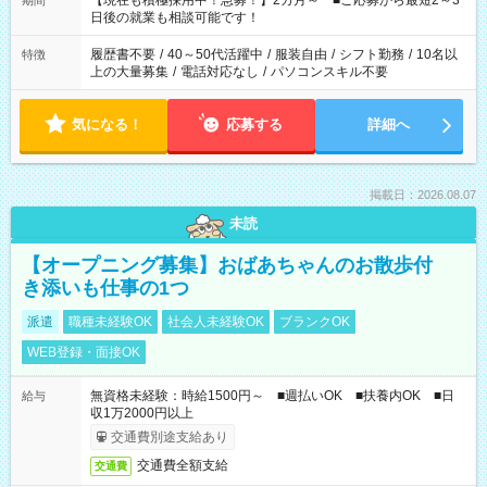
【現在も積極採用中！急募！】2カ月～ ■ご応募から最短2～3
期間
の方へ 今ご覧のお仕事で希望する勤務時間と、もう1つのお仕事
日後の就業も相談可能です！
の勤務時間。 合計で週40時間を超える場合は応募できません。
履歴書不要
/
40～50代活躍中
/
服装自由
/
シフト勤務
/
10名以
特徴
上の大量募集
/
電話対応なし
/
パソコンスキル不要
気になる！
応募する
詳細へ
掲載日：2026.08.07
未読
【オープニング募集】おばあちゃんのお散歩付
き添いも仕事の1つ
派遣
職種未経験OK
社会人未経験OK
ブランクOK
WEB登録・面接OK
無資格未経験：時給1500円～ ■週払いOK ■扶養内OK ■日
給与
収1万2000円以上
交通費別途支給あり
交通費全額支給
交通費