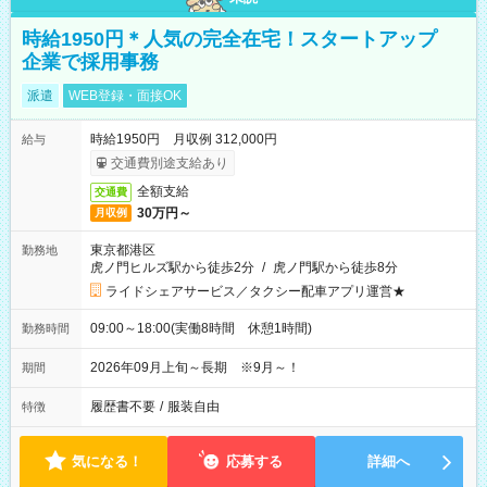
時給1950円＊人気の完全在宅！スタートアップ
企業で採用事務
派遣
WEB登録・面接OK
時給1950円 月収例 312,000円
給与
交通費別途支給あり
全額支給
交通費
30万円～
月収例
東京都港区
勤務地
虎ノ門ヒルズ駅から徒歩2分
/
虎ノ門駅から徒歩8分
ライドシェアサービス／タクシー配車アプリ運営★
09:00～18:00(実働8時間 休憩1時間)
勤務時間
2026年09月上旬～長期 ※9月～！
期間
履歴書不要
/
服装自由
特徴
気になる！
応募する
詳細へ