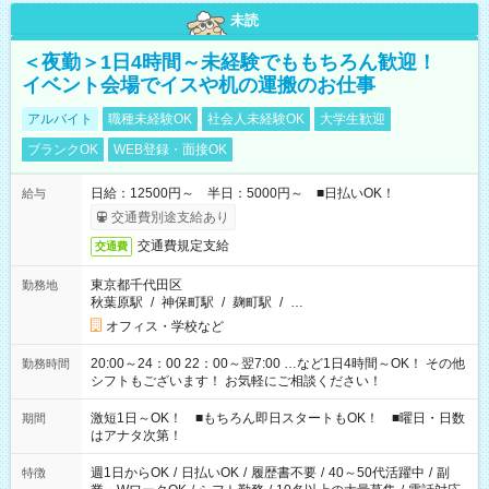
未読
＜夜勤＞1日4時間～未経験でももちろん歓迎！
イベント会場でイスや机の運搬のお仕事
アルバイト
職種未経験OK
社会人未経験OK
大学生歓迎
ブランクOK
WEB登録・面接OK
日給：12500円～ 半日：5000円～ ■日払いOK！
給与
交通費別途支給あり
交通費規定支給
交通費
東京都千代田区
勤務地
秋葉原駅
/
神保町駅
/
麹町駅
/
…
オフィス・学校など
20:00～24：00 22：00～翌7:00 …など1日4時間～OK！ その他
勤務時間
シフトもございます！ お気軽にご相談ください！
激短1日～OK！ ■もちろん即日スタートもOK！ ■曜日・日数
期間
はアナタ次第！
週1日からOK
/
日払いOK
/
履歴書不要
/
40～50代活躍中
/
副
特徴