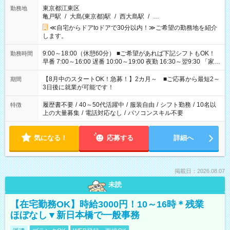
東京都江東区
勤務地
亀戸駅
/
大島(東京都)駅
/
西大島駅
/
…
≪自宅からドアtoドアで30分以内！≫ご希望の勤務地を紹介
します。
9:00～18:00（休憩60分） ■ご希望があれば下記シフトもOK！
勤務時間
早番 7:00～16:00 遅番 10:00～19:00 夜勤 16:30～翌9:30 「家族
と休みを合わせたい」 「余裕を持って夕飯の準備がしたい」
「できれば残業はしたくない」 など、ご希望を教えてください
【8月中のスタートOK！急募！】2カ月～ ■ご応募から最短2～
期間
ね。 ※Wワーク希望の方へ 今ご覧のお仕事で希望する勤務時間
3日後に就業が可能です！
と、もう1つのお仕事の勤務時間。 合計で週40時間を超える場
合は応募できません。
履歴書不要
/
40～50代活躍中
/
服装自由
/
シフト勤務
/
10名以
特徴
上の大量募集
/
電話対応なし
/
パソコンスキル不要
気になる！
応募する
詳細へ
掲載日：2026.08.07
未読
【在宅勤務OK】時給3000円！10～16時＊残業
ほぼなし▼新日本橋で一般事務