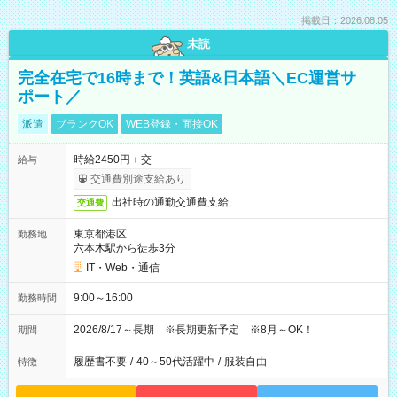
掲載日：2026.08.05
未読
完全在宅で16時まで！英語&日本語＼EC運営サ
ポート／
派遣
ブランクOK
WEB登録・面接OK
時給2450円＋交
給与
交通費別途支給あり
出社時の通勤交通費支給
交通費
東京都港区
勤務地
六本木駅から徒歩3分
IT・Web・通信
9:00～16:00
勤務時間
2026/8/17～長期 ※長期更新予定 ※8月～OK！
期間
履歴書不要
/
40～50代活躍中
/
服装自由
特徴