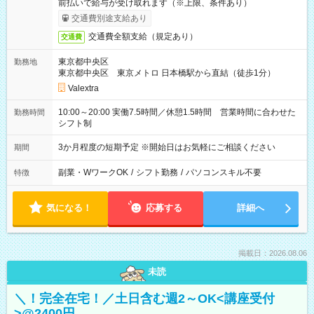
前払いで給与が受け取れます（※上限、条件あり）
交通費別途支給あり
交通費全額支給（規定あり）
交通費
東京都中央区
勤務地
東京都中央区 東京メトロ 日本橋駅から直結（徒歩1分）
Valextra
10:00～20:00 実働7.5時間／休憩1.5時間 営業時間に合わせた
勤務時間
シフト制
3か月程度の短期予定 ※開始日はお気軽にご相談ください
期間
副業・WワークOK
/
シフト勤務
/
パソコンスキル不要
特徴
気になる！
応募する
詳細へ
掲載日：2026.08.06
未読
＼！完全在宅！／土日含む週2～OK<講座受付
>@2400円