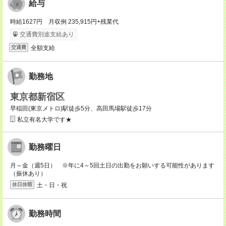
給与
時給1627円 月収例 235,915円+残業代
交通費別途支給あり
全額支給
交通費
勤務地
東京都新宿区
早稲田(東京メトロ)駅徒歩5分、高田馬場駅徒歩17分
私立有名大学です★
勤務曜日
月～金（週5日） ※年に4～5回土日の出勤をお願いする可能性があります
（振休あり）
土・日・祝
休日休暇
勤務時間