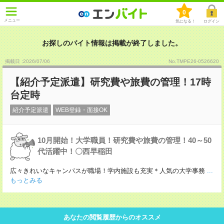
0
メニュー
気になる！
ログイン
お探しのバイト情報は掲載が終了しました。
掲載日 :2026
/
07
/
06
No.TMPE26-0526620
【紹介予定派遣】研究費や旅費の管理！17時
台定時
紹介予定派遣
WEB登録・面接OK
10月開始！大学職員！研究費や旅費の管理！40～50
代活躍中！〇西早稲田
広々きれいなキャンパスが職場！学内施設も充実＊人気の大学事務
...
もっとみる
あなたの閲覧履歴からのオススメ