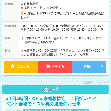
東京都豊島区
勤務地
巣鴨駅
/
目白駅
/
北池袋駅
/
…
≪自宅からドアtoドアで30分以内！≫ご希望の勤務地を紹介
します。
9:00～18:00（休憩60分） ■ご希望があれば下記シフトもOK！
勤務時間
早番 7:00～16:00 遅番 10:00～19:00 夜勤 16:30～翌9:30 「家族
と休みを合わせたい」 「余裕を持って夕飯の準備がしたい」
「できれば残業はしたくない」 など、ご希望を教えてください
【8月中のスタートOK！急募！】2カ月～ ■ご応募から最短2～
期間
ね。 ※Wワーク希望の方へ 今ご覧のお仕事で希望する勤務時間
3日後に就業が可能です！
と、もう1つのお仕事の勤務時間。 合計で週40時間を超える場
合は応募できません。
履歴書不要
/
40～50代活躍中
/
服装自由
/
シフト勤務
/
10名以
特徴
上の大量募集
/
電話対応なし
/
パソコンスキル不要
気になる！
応募する
詳細へ
掲載日：2026.08.06
未読
＃1日4時間～OK＃未経験歓迎！＃日払い＊イ
ベント会場でイスや机の運搬のお仕事