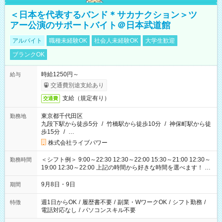
＜日本を代表するバンド＊サカナクション＞ツ
アー公演のサポートバイト＠日本武道館
アルバイト
職種未経験OK
社会人未経験OK
大学生歓迎
ブランクOK
時給1250円～
給与
交通費別途支給あり
支給（規定有り）
交通費
東京都千代田区
勤務地
九段下駅から徒歩5分
/
竹橋駅から徒歩10分
/
神保町駅から徒
歩15分
/
…
株式会社ライブパワー
＜シフト例＞ 9:00～22:30 12:30～22:00 15:30～21:00 12:30～
勤務時間
19:00 12:30～22:00 上記の時間から好きな時間を選べます！ ※
時間は変更となる可能性があります
9月8日・9日
期間
週1日からOK
/
履歴書不要
/
副業・WワークOK
/
シフト勤務
/
特徴
電話対応なし
/
パソコンスキル不要