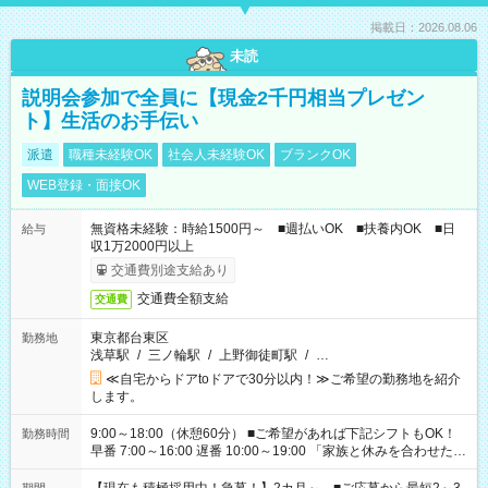
掲載日：2026.08.06
未読
説明会参加で全員に【現金2千円相当プレゼン
ト】生活のお手伝い
派遣
職種未経験OK
社会人未経験OK
ブランクOK
WEB登録・面接OK
無資格未経験：時給1500円～ ■週払いOK ■扶養内OK ■日
給与
収1万2000円以上
交通費別途支給あり
交通費全額支給
交通費
東京都台東区
勤務地
浅草駅
/
三ノ輪駅
/
上野御徒町駅
/
…
≪自宅からドアtoドアで30分以内！≫ご希望の勤務地を紹介
します。
9:00～18:00（休憩60分） ■ご希望があれば下記シフトもOK！
勤務時間
早番 7:00～16:00 遅番 10:00～19:00 「家族と休みを合わせた
い」 「余裕を持って夕飯の準備がしたい」 「できれば残業はし
たくない」 など、ご希望を教えてくださいね。 ※Wワーク希望