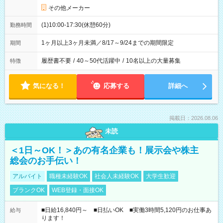
その他メーカー
(1)10:00-17:30(休憩60分)
勤務時間
1ヶ月以上3ヶ月未満／8/17～9/24までの期間限定
期間
履歴書不要
/
40～50代活躍中
/
10名以上の大量募集
特徴
気になる！
応募する
詳細へ
掲載日：2026.08.06
未読
＜1日～OK！＞あの有名企業も！展示会や株主
総会のお手伝い！
アルバイト
職種未経験OK
社会人未経験OK
大学生歓迎
ブランクOK
WEB登録・面接OK
■日給16,840円～ ■日払いOK ■実働3時間5,120円のお仕事あ
給与
ります！