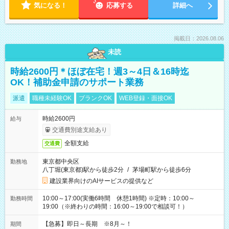
気になる！
応募する
詳細へ
掲載日：2026.08.06
未読
時給2600円＊ほぼ在宅！週3～4日＆16時迄
OK！補助金申請のサポート業務
派遣
職種未経験OK
ブランクOK
WEB登録・面接OK
時給2600円
給与
交通費別途支給あり
全額支給
交通費
東京都中央区
勤務地
八丁堀(東京都)駅から徒歩2分
/
茅場町駅から徒歩6分
建設業界向けのAIサービスの提供など
10:00～17:00(実働6時間 休憩1時間) ※定時：10:00～
勤務時間
19:00（※終わりの時間：16:00～19:00で相談可！）
【急募】即日～長期 ※8月～！
期間