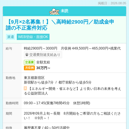
掲載日：2026.08.05
未読
【9月×2名募集！】＼高時給2900円／助成金申
請の不正案件対応
派遣
WEB登録・面接OK
時給2900円～3000円 月収例 449,500円～465,000円+残業代
給与
交通費別途支給あり
全額支給
交通費
30万円～
月収例
東京都新宿区
勤務地
新宿駅から徒歩7分
/
都庁前駅から徒歩5分
【エネルギー開発・省エネなど】より良い日本の未来を考え
る公益財団法人
09:00～17:45(実働7時間45分 休憩1時間)
勤務時間
2026年09月上旬～長期 8月開始をご希望の方もご相談くださ
期間
い！ ※9月～！
履歴書不要
/
40～50代活躍中
特徴