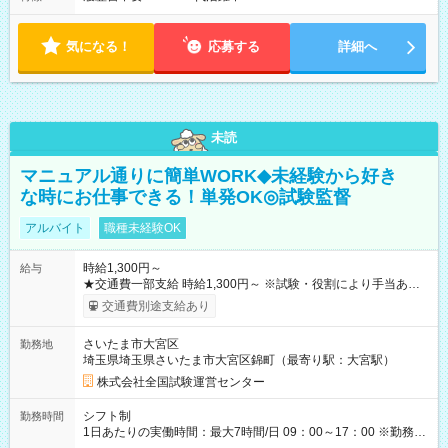
気になる！
応募する
詳細へ
未読
マニュアル通りに簡単WORK◆未経験から好き
な時にお仕事できる！単発OK◎試験監督
アルバイト
職種未経験OK
時給1,300円～
給与
★交通費一部支給 時給1,300円～ ※試験・役割により手当あり
※勤務回数により昇給あり 【即給（前払い）オプションあ
交通費別途支給あり
り！】 希望される場合、勤務から1週間ほどで給与の一部を受け
取れます。 ※手数料418円がかかります。 【過去試験日の収入
さいたま市大宮区
勤務地
例】 ・河合塾模擬試験 8:30～17:30（休憩1時間） 時給1,300円
埼玉県埼玉県さいたま市大宮区錦町（最寄り駅：大宮駅）
×8時間＝日収10,400円＋交通費 ※当日の役割により時給＋100
円の場合あり ・国家試験 7:00～13:30（休憩なし） 時給1,300
株式会社全国試験運営センター
円（役割手当＋100円）×6時間＝日収8,400円＋交通費 【試用期
間】試用期間なし
シフト制
勤務時間
1日あたりの実働時間：最大7時間/日 09：00～17：00 ※勤務時