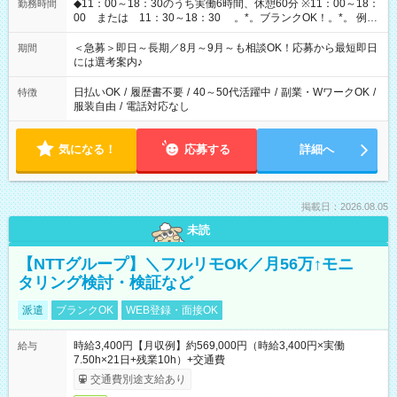
◆11：00～18：30のうち実働6時間、休憩60分 ※11：00～18：
勤務時間
00 または 11：30～18：30 。*。ブランクOK！。*。 例え
ば前職が、 在宅/財団法人/事務/コールセンター/受付/販売/カフェ
スタッフ スイーツ販売/ホテルフロント/化粧品販売/など 様々な
＜急募＞即日～長期／8月～9月～も相談OK！応募から最短即日
期間
業界から入社して活躍されています♪
には選考案内♪
日払いOK
/
履歴書不要
/
40～50代活躍中
/
副業・WワークOK
/
特徴
服装自由
/
電話対応なし
気になる！
応募する
詳細へ
掲載日：2026.08.05
未読
【NTTグループ】＼フルリモOK／月56万↑モニ
タリング検討・検証など
派遣
ブランクOK
WEB登録・面接OK
時給3,400円【月収例】約569,000円（時給3,400円×実働
給与
7.50h×21日+残業10h）+交通費
交通費別途支給あり