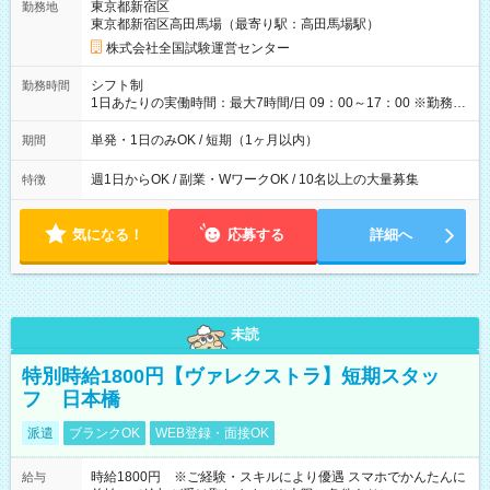
東京都新宿区
勤務地
例】 ・河合塾模擬試験 8:30～17:30（休憩1時間） 時給1,300円
東京都新宿区高田馬場（最寄り駅：高田馬場駅）
×8時間＝日収10,400円＋交通費 ※当日の役割により時給＋100
円の場合あり ・国家試験 7:00～13:30（休憩なし） 時給1,300
株式会社全国試験運営センター
円（役割手当＋100円）×6時間＝日収8,400円＋交通費 【試用期
間】試用期間なし
シフト制
勤務時間
1日あたりの実働時間：最大7時間/日 09：00～17：00 ※勤務時
間は 試験により異なります。
単発・1日のみOK / 短期（1ヶ月以内）
期間
週1日からOK / 副業・WワークOK / 10名以上の大量募集
特徴
気になる！
応募する
詳細へ
未読
特別時給1800円【ヴァレクストラ】短期スタッ
フ 日本橋
派遣
ブランクOK
WEB登録・面接OK
時給1800円 ※ご経験・スキルにより優遇 スマホでかんたんに
給与