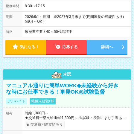
8:30～17:15
勤務時間
2026/9/1～長期 ※2027年3月末まで(期間延長の可能性あり)
期間
※9月～OK！
履歴書不要
/
40～50代活躍中
特徴
気になる！
応募する
詳細へ
未読
マニュアル通りに簡単WORK◆未経験から好き
な時にお仕事できる！単発OK◎試験監督
アルバイト
職種未経験OK
時給1,300円～
給与
★交通費一部支給 時給1,300円～ ※試験・役割により手当あり
※勤務回数により昇給あり 【即給（前払い）オプションあ
交通費別途支給あり
り！】 希望される場合、勤務から1週間ほどで給与の一部を受け
取れます。 ※手数料418円がかかります。 【過去試験日の収入