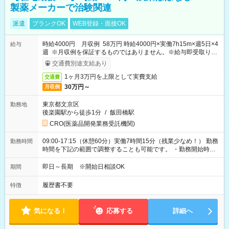
製薬メーカーで治験関連
派遣
ブランクOK
WEB登録・面接OK
時給4000円 月収例 58万円 時給4000円×実働7h15m×週5日×4
給与
週 ※月収例を保証するものではありません。※給与即受取りサ
ービス利用可（利用条件有）
交通費別途支給あり
1ヶ月3万円を上限として実費支給
交通費
30万円～
月収例
東京都文京区
勤務地
後楽園駅から徒歩1分
/
飯田橋駅
CRO(医薬品開発業務受託機関)
09:00-17:15（休憩60分）実働7時間15分（残業少なめ！） 勤務
勤務時間
時間を下記の範囲で調整することも可能です。 ・勤務開始時
間 09:00～10:00 ・勤務終了時間 16:00～17:15 ・実働
05:00～07:15
即日～長期 ※開始日相談OK
期間
履歴書不要
特徴
気になる！
応募する
詳細へ