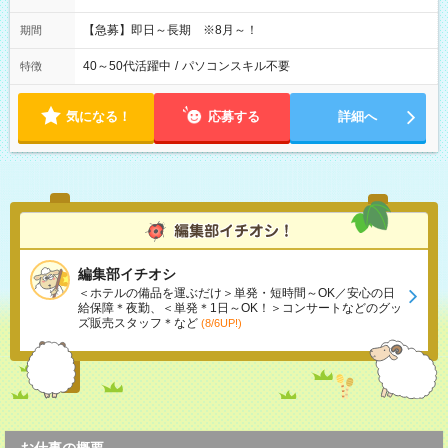
【急募】即日～長期 ※8月～！
期間
40～50代活躍中
/
パソコンスキル不要
特徴
気になる！
応募する
詳細へ
編集部イチオシ
＜ホテルの備品を運ぶだけ＞単発・短時間～OK／安心の日
給保障＊夜勤、＜単発＊1日～OK！＞コンサートなどのグッ
ズ販売スタッフ＊など
(8/6UP!)