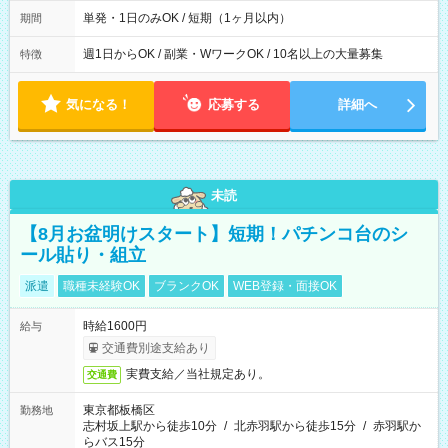
間は 試験により異なります。
単発・1日のみOK / 短期（1ヶ月以内）
期間
週1日からOK / 副業・WワークOK / 10名以上の大量募集
特徴
気になる！
応募する
詳細へ
未読
【8月お盆明けスタート】短期！パチンコ台のシ
ール貼り・組立
派遣
職種未経験OK
ブランクOK
WEB登録・面接OK
時給1600円
給与
交通費別途支給あり
実費支給／当社規定あり。
交通費
東京都板橋区
勤務地
志村坂上駅から徒歩10分
/
北赤羽駅から徒歩15分
/
赤羽駅か
らバス15分