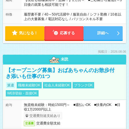
【現在も積極採用中！急募！】2カ月～ ■ご応募から最短2～3
期間
の方へ 今ご覧のお仕事で希望する勤務時間と、もう1つのお仕事
日後の就業も相談可能です！
の勤務時間。 合計で週40時間を超える場合は応募できません。
履歴書不要
/
40～50代活躍中
/
服装自由
/
シフト勤務
/
10名以
特徴
上の大量募集
/
電話対応なし
/
パソコンスキル不要
気になる！
応募する
詳細へ
掲載日：2026.08.06
未読
【オープニング募集】おばあちゃんのお散歩付
き添いも仕事の1つ
派遣
職種未経験OK
社会人未経験OK
ブランクOK
WEB登録・面接OK
無資格未経験：時給1500円～ ■週払いOK ■扶養内OK ■日
給与
収1万2000円以上
交通費別途支給あり
交通費全額支給
交通費