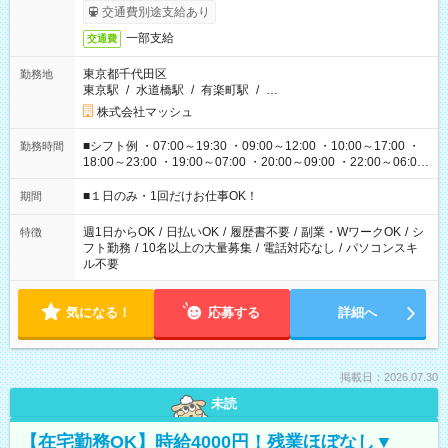
交通費別途支給あり
一部支給
交通費
東京都千代田区
勤務地
東京駅
/
水道橋駅
/
有楽町駅
/
…
株式会社マッシュ
■シフト例 ・07:00～19:30 ・09:00～12:00 ・10:00～17:00 ・
勤務時間
18:00～23:00 ・19:00～07:00 ・20:00～09:00 ・22:00～06:00
etc ★最短で3時間で5,120円のお仕事から 15時間で2万円近く稼
げるお仕事も！ ご希望のお時間に合わせてご紹介！ ※シフトは
■１日のみ・1回だけお仕事OK！
期間
現場によって異なります。 ※勿論、休憩時間はあるのでご安心
ください！
週1日からOK
/
日払いOK
/
履歴書不要
/
副業・WワークOK
/
シ
特徴
フト勤務
/
10名以上の大量募集
/
電話対応なし
/
パソコンスキ
ル不要
気になる！
応募する
詳細へ
掲載日：2026.07.30
未読
【在宅勤務OK】時給4000円！残業ほぼなし▼