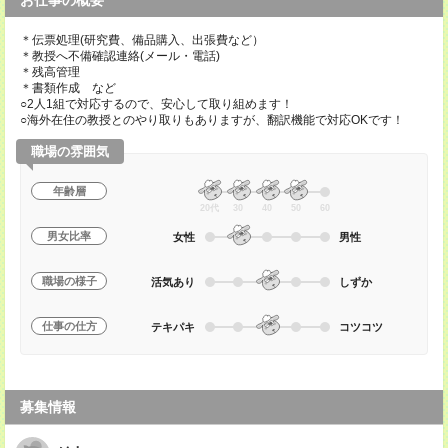
お仕事の概要
＊伝票処理(研究費、備品購入、出張費など）
＊教授へ不備確認連絡(メール・電話)
＊残高管理
＊書類作成 など
○2人1組で対応するので、安心して取り組めます！
○海外在住の教授とのやり取りもありますが、翻訳機能で対応OKです！
職場の雰囲気
年齢層
20代
30
40
50
60
男女比率
女性
男性
職場の様子
活気あり
しずか
仕事の仕方
テキパキ
コツコツ
募集情報