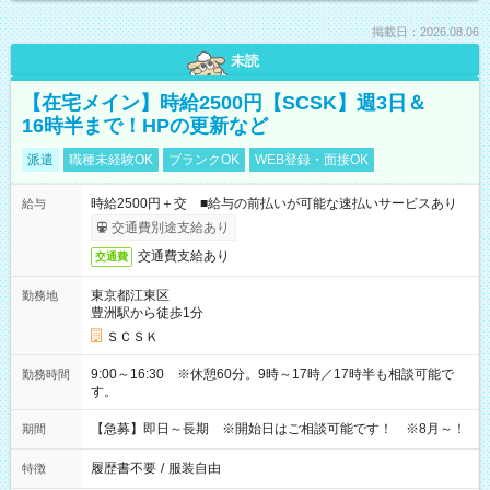
掲載日：2026.08.06
未読
【在宅メイン】時給2500円【SCSK】週3日＆
16時半まで！HPの更新など
派遣
職種未経験OK
ブランクOK
WEB登録・面接OK
時給2500円＋交 ■給与の前払いが可能な速払いサービスあり
給与
交通費別途支給あり
交通費支給あり
交通費
東京都江東区
勤務地
豊洲駅から徒歩1分
ＳＣＳＫ
9:00～16:30 ※休憩60分。9時～17時／17時半も相談可能で
勤務時間
す。
【急募】即日～長期 ※開始日はご相談可能です！ ※8月～！
期間
履歴書不要
/
服装自由
特徴