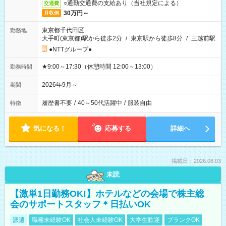
○通勤交通費の支給あり（当社規定による）
交通費
30万円～
月収例
東京都千代田区
勤務地
大手町(東京都)駅から徒歩2分
/
東京駅から徒歩8分
/
三越前駅
●NTTグループ●
★9:00～17:30（休憩時間 12:00～13:00）
勤務時間
2026年9月～
期間
履歴書不要
/
40～50代活躍中
/
服装自由
特徴
気になる！
応募する
詳細へ
掲載日：2026.08.03
未読
【激単1日勤務OK!】ホテルなどの会場で株主総
会のサポートスタッフ＊日払いOK
派遣
職種未経験OK
社会人未経験OK
大学生歓迎
ブランクOK