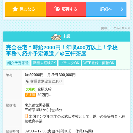
気になる！
応募する
詳細へ
掲載日：2026.08.06
未読
完全在宅＊時給2000円！年収400万以上！学校
事務＼紹介予定派遣／＠三軒茶屋
紹介予定派遣
職種未経験OK
ブランクOK
WEB登録・面接OK
時給2000円 月収例 300,000円
給与
交通費別途支給あり
全額支給
交通費
30万円～
月収例
東京都世田谷区
勤務地
三軒茶屋駅から徒歩6分
米国テンプル大学の公式日本校として、以下の高等教育・継
続教育事業
09:00～17:30(実働7時間30分 休憩1時間)
勤務時間