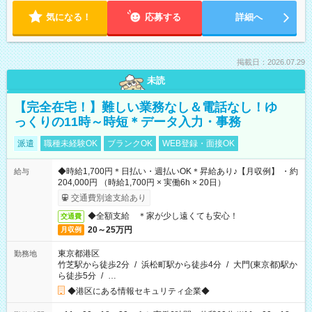
気になる！
応募する
詳細へ
掲載日：2026.07.29
未読
【完全在宅！】難しい業務なし＆電話なし！ゆ
っくりの11時～時短＊データ入力・事務
派遣
職種未経験OK
ブランクOK
WEB登録・面接OK
◆時給1,700円＊日払い・週払いOK＊昇給あり♪【月収例】 ・約
給与
204,000円 （時給1,700円 × 実働6h × 20日）
交通費別途支給あり
◆全額支給 ＊家が少し遠くても安心！
交通費
20～25万円
月収例
東京都港区
勤務地
竹芝駅から徒歩2分
/
浜松町駅から徒歩4分
/
大門(東京都)駅か
ら徒歩5分
/
…
◆港区にある情報セキュリティ企業◆