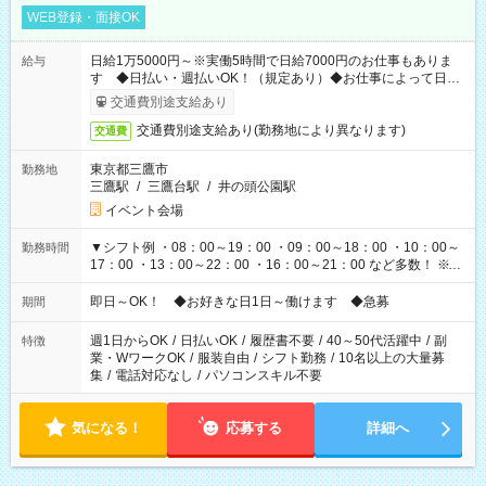
WEB登録・面接OK
日給1万5000円～※実働5時間で日給7000円のお仕事もありま
給与
す ◆日払い・週払いOK！（規定あり）◆お仕事によって日給
も異なります
交通費別途支給あり
交通費別途支給あり(勤務地により異なります)
交通費
東京都三鷹市
勤務地
三鷹駅
/
三鷹台駅
/
井の頭公園駅
イベント会場
▼シフト例 ・08：00～19：00 ・09：00～18：00 ・10：00～
勤務時間
17：00 ・13：00～22：00 ・16：00～21：00 など多数！ ※お
仕事により勤務時間が異なります
即日～OK！ ◆お好きな日1日～働けます ◆急募
期間
週1日からOK
/
日払いOK
/
履歴書不要
/
40～50代活躍中
/
副
特徴
業・WワークOK
/
服装自由
/
シフト勤務
/
10名以上の大量募
集
/
電話対応なし
/
パソコンスキル不要
気になる！
応募する
詳細へ