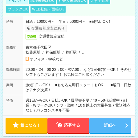
アルバイト
職種未経験OK
社会人未経験OK
大学生歓迎
ブランクOK
WEB登録・面接OK
日給：10000円～ 半日：5000円～ ■日払いOK！
給与
交通費別途支給あり
交通費規定支給
交通費
東京都千代田区
勤務地
秋葉原駅
/
神保町駅
/
麹町駅
/
…
オフィス・学校など
20:00～24：00 22：00～翌7:00 …など1日4時間～OK！ その他
勤務時間
シフトもございます！ お気軽にご相談ください！
激短1日～OK！ ■もちろん即日スタートもOK！ ■曜日・日数
期間
はアナタ次第！
週1日からOK
/
日払いOK
/
履歴書不要
/
40～50代活躍中
/
副
特徴
業・WワークOK
/
シフト勤務
/
10名以上の大量募集
/
電話対応
なし
/
パソコンスキル不要
気になる！
応募する
詳細へ