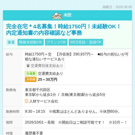
掲載日：2026.08.05
未読
完全在宅＊4名募集！時給1750円！未経験OK！
内定通知書の内容確認など事務
派遣
職種未経験OK
ブランクOK
WEB登録・面接OK
時給1750円＋交 【月収例】290,937円～ ■給与の前払いが可
給与
能な速払いサービスあり
交通費別途支給あり
交通費支給あり
交通費
25～30万円
月収例
東京都千代田区
勤務地
東京駅から徒歩1分
/
京橋(東京都)駅から徒歩5分
人材サービス会社
9:30～18:15 ※残業はほとんどありません。※休憩60分。
勤務時間
2026/10/01～長期 ※開始日はご相談可能です！ ※10月～！
期間
履歴書不要
特徴