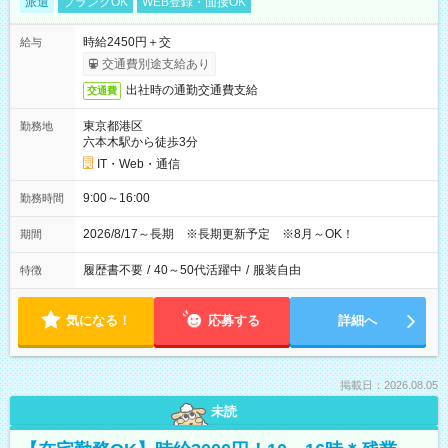
派遣
ブランクOK
WEB登録・面接OK
時給2450円＋交
給与
交通費別途支給あり
出社時の通勤交通費支給
交通費
東京都港区
勤務地
六本木駅から徒歩3分
IT・Web・通信
9:00～16:00
勤務時間
2026/8/17～長期 ※長期更新予定 ※8月～OK！
期間
履歴書不要
/
40～50代活躍中
/
服装自由
特徴
気になる！
応募する
詳細へ
掲載日：2026.08.05
未読