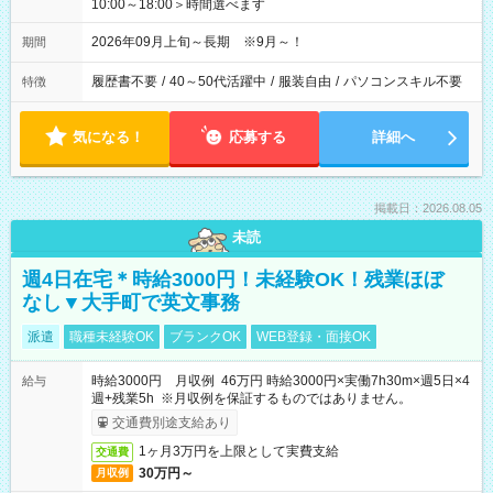
10:00～18:00＞時間選べます
2026年09月上旬～長期 ※9月～！
期間
履歴書不要
/
40～50代活躍中
/
服装自由
/
パソコンスキル不要
特徴
気になる！
応募する
詳細へ
掲載日：2026.08.05
未読
週4日在宅＊時給3000円！未経験OK！残業ほぼ
なし▼大手町で英文事務
派遣
職種未経験OK
ブランクOK
WEB登録・面接OK
時給3000円 月収例 46万円 時給3000円×実働7h30m×週5日×4
給与
週+残業5h ※月収例を保証するものではありません。
交通費別途支給あり
1ヶ月3万円を上限として実費支給
交通費
30万円～
月収例