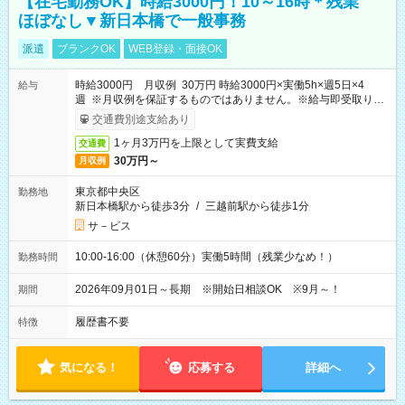
【在宅勤務OK】時給3000円！10～16時＊残業
ほぼなし▼新日本橋で一般事務
派遣
ブランクOK
WEB登録・面接OK
時給3000円 月収例 30万円 時給3000円×実働5h×週5日×4
給与
週 ※月収例を保証するものではありません。※給与即受取りサ
ービス利用可（利用条件有）
交通費別途支給あり
1ヶ月3万円を上限として実費支給
交通費
30万円～
月収例
東京都中央区
勤務地
新日本橋駅から徒歩3分
/
三越前駅から徒歩1分
サ－ビス
10:00-16:00（休憩60分）実働5時間（残業少なめ！）
勤務時間
2026年09月01日～長期 ※開始日相談OK ※9月～！
期間
履歴書不要
特徴
気になる！
応募する
詳細へ