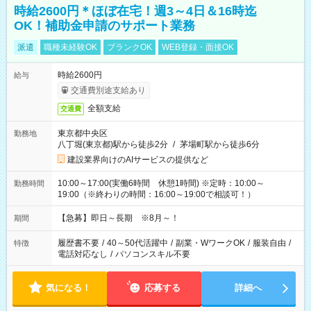
時給2600円＊ほぼ在宅！週3～4日＆16時迄
OK！補助金申請のサポート業務
派遣
職種未経験OK
ブランクOK
WEB登録・面接OK
時給2600円
給与
交通費別途支給あり
全額支給
交通費
東京都中央区
勤務地
八丁堀(東京都)駅から徒歩2分
/
茅場町駅から徒歩6分
建設業界向けのAIサービスの提供など
10:00～17:00(実働6時間 休憩1時間) ※定時：10:00～
勤務時間
19:00（※終わりの時間：16:00～19:00で相談可！）
【急募】即日～長期 ※8月～！
期間
履歴書不要
/
40～50代活躍中
/
副業・WワークOK
/
服装自由
/
特徴
電話対応なし
/
パソコンスキル不要
気になる！
応募する
詳細へ