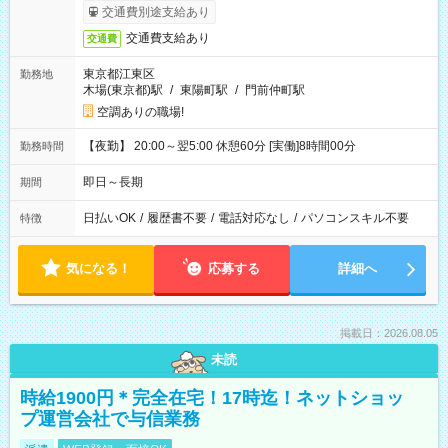
合）
交通費別途支給あり
交通費支給あり
交通費
東京都江東区
勤務地
木場(東京都)駅
/
東陽町駅
/
門前仲町駅
空調ありの職場!
【夜勤】 20:00～翌5:00 休憩60分 [実働]8時間00分
勤務時間
即日～長期
期間
日払いOK
/
履歴書不要
/
電話対応なし
/
パソコンスキル不要
特徴
気になる！
応募する
詳細へ
掲載日：2026.08.05
未読
時給1900円＊完全在宅！17時迄！ネットショッ
プ運営会社で与信業務