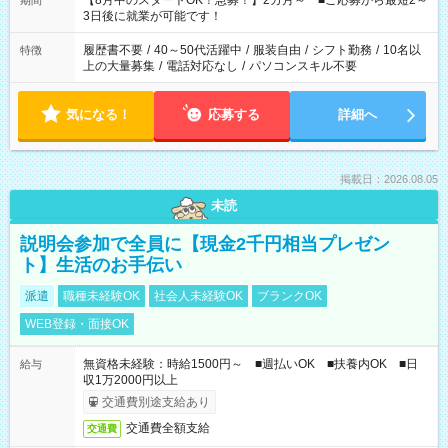
【8月中のスタートOK！急募！】2カ月～ ■ご応募から最短2～
期間
ね。 ※Wワーク希望の方へ 今ご覧のお仕事で希望する勤務時間
3日後に就業が可能です！
と、もう1つのお仕事の勤務時間。 合計で週40時間を超える場
合は応募できません。
履歴書不要
/
40～50代活躍中
/
服装自由
/
シフト勤務
/
10名以
特徴
上の大量募集
/
電話対応なし
/
パソコンスキル不要
気になる！
応募する
詳細へ
掲載日：2026.08.05
未読
説明会参加で全員に【現金2千円相当プレゼン
ト】生活のお手伝い
派遣
職種未経験OK
社会人未経験OK
ブランクOK
WEB登録・面接OK
無資格未経験：時給1500円～ ■週払いOK ■扶養内OK ■日
給与
収1万2000円以上
交通費別途支給あり
交通費全額支給
交通費