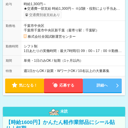
時給1,300円～
給与
★交通費一部支給 時給1,300円～ ※試験・役割により手当あり
※勤務回数により昇給あり 【即給（前払い）オプションあ
交通費別途支給あり
り！】 希望される場合、勤務から1週間ほどで給与の一部を受け
取れます。 ※手数料418円がかかります。 【過去試験日の収入
千葉市中央区
勤務地
例】 ・河合塾模擬試験 8:30～17:30（休憩1時間） 時給1,300円
千葉県千葉市中央区新千葉（最寄り駅：千葉駅）
×8時間＝日収10,400円＋交通費 ※当日の役割により時給＋100
円の場合あり ・国家試験 7:00～13:30（休憩なし） 時給1,300
株式会社全国試験運営センター
円（役割手当＋100円）×6時間＝日収8,400円＋交通費 【試用期
間】試用期間なし
シフト制
勤務時間
1日あたりの実働時間：最大7時間/日 09：00～17：00 ※勤務時
間は 試験により異なります。
単発・1日のみOK / 短期（1ヶ月以内）
期間
週1日からOK / 副業・WワークOK / 10名以上の大量募集
特徴
気になる！
応募する
詳細へ
未読
【時給1600円】かんたん軽作業部品にシール貼