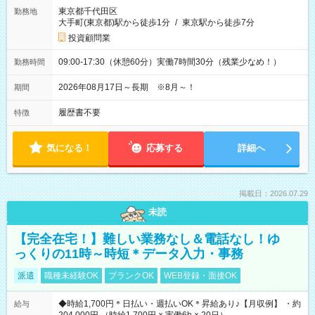
東京都千代田区
勤務地
大手町(東京都)駅から徒歩1分
/
東京駅から徒歩7分
投資顧問業
09:00-17:30（休憩60分）実働7時間30分（残業少なめ！）
勤務時間
2026年08月17日～長期 ※8月～！
期間
履歴書不要
特徴
気になる！
応募する
詳細へ
掲載日：2026.07.29
未読
【完全在宅！】難しい業務なし＆電話なし！ゆ
っくりの11時～時短＊データ入力・事務
派遣
職種未経験OK
ブランクOK
WEB登録・面接OK
◆時給1,700円＊日払い・週払いOK＊昇給あり♪【月収例】 ・約
給与