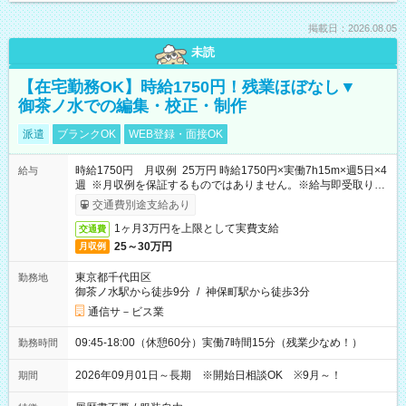
掲載日：2026.08.05
未読
【在宅勤務OK】時給1750円！残業ほぼなし▼
御茶ノ水での編集・校正・制作
派遣
ブランクOK
WEB登録・面接OK
時給1750円 月収例 25万円 時給1750円×実働7h15m×週5日×4
給与
週 ※月収例を保証するものではありません。※給与即受取りサ
ービス利用可（利用条件有）
交通費別途支給あり
1ヶ月3万円を上限として実費支給
交通費
25～30万円
月収例
東京都千代田区
勤務地
御茶ノ水駅から徒歩9分
/
神保町駅から徒歩3分
通信サ－ビス業
09:45-18:00（休憩60分）実働7時間15分（残業少なめ！）
勤務時間
2026年09月01日～長期 ※開始日相談OK ※9月～！
期間