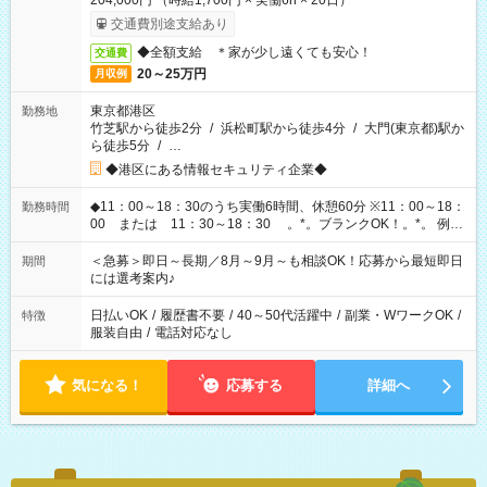
204,000円 （時給1,700円 × 実働6h × 20日）
交通費別途支給あり
◆全額支給 ＊家が少し遠くても安心！
交通費
20～25万円
月収例
東京都港区
勤務地
竹芝駅から徒歩2分
/
浜松町駅から徒歩4分
/
大門(東京都)駅か
ら徒歩5分
/
…
◆港区にある情報セキュリティ企業◆
◆11：00～18：30のうち実働6時間、休憩60分 ※11：00～18：
勤務時間
00 または 11：30～18：30 。*。ブランクOK！。*。 例え
ば前職が、 在宅/財団法人/事務/コールセンター/受付/販売/カフェ
スタッフ スイーツ販売/ホテルフロント/化粧品販売/など 様々な
＜急募＞即日～長期／8月～9月～も相談OK！応募から最短即日
期間
業界から入社して活躍されています♪
には選考案内♪
日払いOK
/
履歴書不要
/
40～50代活躍中
/
副業・WワークOK
/
特徴
服装自由
/
電話対応なし
気になる！
応募する
詳細へ