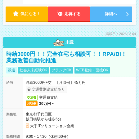
気になる！
応募する
詳細へ
掲載日：2026.08.04
未読
時給3000円！！完全在宅も相談可！！RPA/BI！
業務改善自動化推進
派遣
社会人未経験OK
ブランクOK
WEB登録・面接OK
時給3000円+交 【月収例】45万円
給与
交通費別途支給あり
交通費支給
交通費
30万円～
月収例
東京都千代田区
勤務地
飯田橋駅から徒歩6分
大手ITソリューション企業
9:00～17:30（休憩:60分）
勤務時間