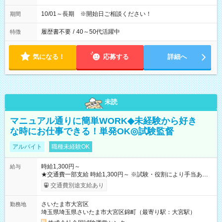
10/01～長期 ※開始日ご相談ください！
期間
履歴書不要
/
40～50代活躍中
特徴
気になる！
応募する
詳細へ
未読
マニュアル通りに簡単WORK◆未経験から好き
な時にお仕事できる！単発OK◎試験監督
アルバイト
職種未経験OK
時給1,300円～
給与
★交通費一部支給 時給1,300円～ ※試験・役割により手当あり
※勤務回数により昇給あり 【即給（前払い）オプションあ
交通費別途支給あり
り！】 希望される場合、勤務から1週間ほどで給与の一部を受け
取れます。 ※手数料418円がかかります。 【過去試験日の収入
さいたま市大宮区
勤務地
例】 ・河合塾模擬試験 8:30～17:30（休憩1時間） 時給1,300円
埼玉県埼玉県さいたま市大宮区錦町（最寄り駅：大宮駅）
×8時間＝日収10,400円＋交通費 ※当日の役割により時給＋100