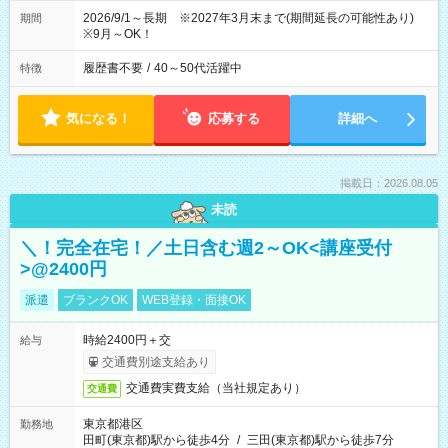
2026/9/1～長期 ※2027年3月末まで(期間延長の可能性あり)
期間
※9月～OK！
履歴書不要
/
40～50代活躍中
特徴
気になる！
応募する
詳細へ
掲載日：2026.08.05
未読
＼！完全在宅！／土日含む週2～OK<講座受付
>@2400円
派遣
ブランクOK
WEB登録・面接OK
時給2400円＋交
給与
交通費別途支給あり
交通費実費支給（当社規定あり）
交通費
東京都港区
勤務地
田町(東京都)駅から徒歩4分
/
三田(東京都)駅から徒歩7分