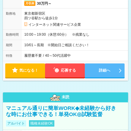
30万円～
月収例
東京都新宿区
勤務地
四ツ谷駅から徒歩1分
インターネット関連サービス企業
10:00～19:00（休憩:60分） ※残業なし
勤務時間
10/01～長期 ※開始日ご相談ください！
期間
履歴書不要
/
40～50代活躍中
特徴
気になる！
応募する
詳細へ
未読
マニュアル通りに簡単WORK◆未経験から好き
な時にお仕事できる！単発OK◎試験監督
アルバイト
職種未経験OK