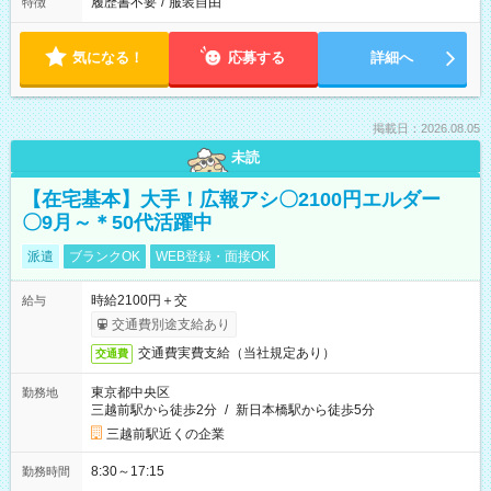
履歴書不要
/
服装自由
特徴
気になる！
応募する
詳細へ
掲載日：2026.08.05
未読
【在宅基本】大手！広報アシ〇2100円エルダー
〇9月～＊50代活躍中
派遣
ブランクOK
WEB登録・面接OK
時給2100円＋交
給与
交通費別途支給あり
交通費実費支給（当社規定あり）
交通費
東京都中央区
勤務地
三越前駅から徒歩2分
/
新日本橋駅から徒歩5分
三越前駅近くの企業
8:30～17:15
勤務時間