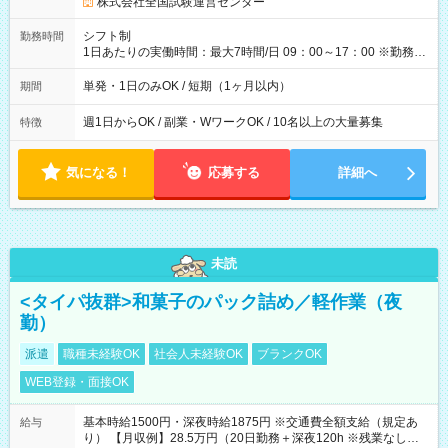
円の場合あり ・国家試験 7:00～13:30（休憩なし） 時給1,300
株式会社全国試験運営センター
円（役割手当＋100円）×6時間＝日収8,400円＋交通費 【試用期
間】試用期間なし
シフト制
勤務時間
1日あたりの実働時間：最大7時間/日 09：00～17：00 ※勤務時
間は 試験により異なります。
単発・1日のみOK / 短期（1ヶ月以内）
期間
週1日からOK / 副業・WワークOK / 10名以上の大量募集
特徴
気になる！
応募する
詳細へ
未読
<タイパ抜群>和菓子のパック詰め／軽作業（夜
勤）
派遣
職種未経験OK
社会人未経験OK
ブランクOK
WEB登録・面接OK
基本時給1500円・深夜時給1875円 ※交通費全額支給（規定あ
給与
り） 【月収例】28.5万円（20日勤務＋深夜120h ※残業なしの場