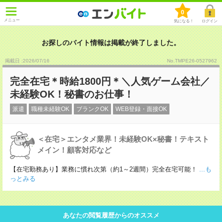
0
メニュー
気になる！
ログイン
お探しのバイト情報は掲載が終了しました。
掲載日 :2026
/
07
/
16
No.TMPE26-0527962
完全在宅＊時給1800円＊＼人気ゲーム会社／
未経験OK！秘書のお仕事！
派遣
職種未経験OK
ブランクOK
WEB登録・面接OK
＜在宅＞エンタメ業界！未経験OK×秘書！テキスト
メイン！顧客対応など
【在宅勤務あり】業務に慣れ次第（約1～2週間）完全在宅可能！
...も
っとみる
あなたの閲覧履歴からのオススメ