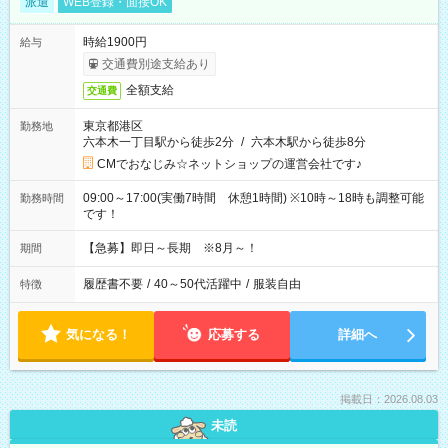
派遣
WEB登録・面接OK
時給1900円
給与
交通費別途支給あり
全額支給
交通費
東京都港区
勤務地
六本木一丁目駅から徒歩2分
/
六本木駅から徒歩8分
CMでおなじみ☆ネットショップの運営会社です♪
09:00～17:00(実働7時間 休憩1時間) ※10時～18時も調整可能
勤務時間
です！
【急募】即日～長期 ※8月～！
期間
履歴書不要
/
40～50代活躍中
/
服装自由
特徴
気になる！
応募する
詳細へ
掲載日：2026.08.03
未読