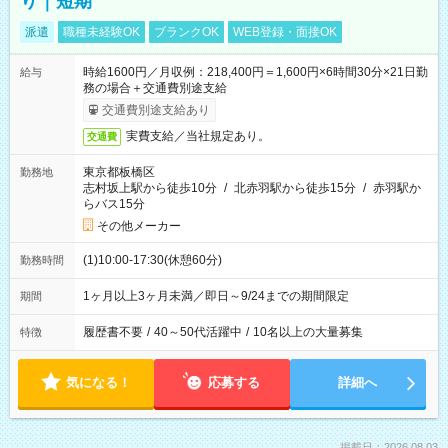
り｜短期
派遣
職種未経験OK
ブランクOK
WEB登録・面接OK
時給1600円／月収例：218,400円＝1,600円×6時間30分×21日勤
給与
務の場合＋交通費別途支給
交通費別途支給あり
実費支給／当社規定あり。
交通費
東京都板橋区
勤務地
志村坂上駅から徒歩10分
/
北赤羽駅から徒歩15分
/
赤羽駅か
らバス15分
その他メーカー
(1)10:00-17:30(休憩60分)
勤務時間
1ヶ月以上3ヶ月未満／即日～9/24までの期間限定
期間
履歴書不要
/
40～50代活躍中
/
10名以上の大量募集
特徴
気になる！
応募する
詳細へ
掲載日：2026.08.03