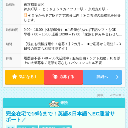
東京都墨田区
勤務地
錦糸町駅
/
とうきょうスカイツリー駅
/
京成曳舟駅
/
…
≪自宅からドアtoドアで30分以内！≫ご希望の勤務地を紹介
します。
9:00～18:00（休憩60分） ■ご希望があれば下記シフトもOK！
勤務時間
早番 7:00～16:00 遅番 10:00～19:00 「家族と休みを合わせた
い」 「余裕を持って夕飯の準備がしたい」 「できれば残業はし
たくない」 など、ご希望を教えてくださいね。 ※Wワーク希望
【現在も積極採用中！急募！】2カ月～ ■ご応募から最短2～3
期間
の方へ 今ご覧のお仕事で希望する勤務時間と、もう1つのお仕事
日後の就業も相談可能です！
の勤務時間。 合計で週40時間を超える場合は応募できません。
履歴書不要
/
40～50代活躍中
/
服装自由
/
シフト勤務
/
10名以
特徴
上の大量募集
/
電話対応なし
/
パソコンスキル不要
気になる！
応募する
詳細へ
掲載日：2026.08.05
未読
完全在宅で16時まで！英語&日本語＼EC運営サ
ポート／