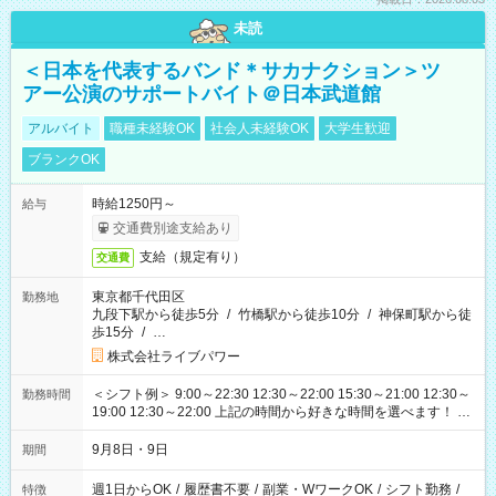
未読
＜日本を代表するバンド＊サカナクション＞ツ
アー公演のサポートバイト＠日本武道館
アルバイト
職種未経験OK
社会人未経験OK
大学生歓迎
ブランクOK
時給1250円～
給与
交通費別途支給あり
支給（規定有り）
交通費
東京都千代田区
勤務地
九段下駅から徒歩5分
/
竹橋駅から徒歩10分
/
神保町駅から徒
歩15分
/
…
株式会社ライブパワー
＜シフト例＞ 9:00～22:30 12:30～22:00 15:30～21:00 12:30～
勤務時間
19:00 12:30～22:00 上記の時間から好きな時間を選べます！ ※
時間は変更となる可能性があります
9月8日・9日
期間
週1日からOK
/
履歴書不要
/
副業・WワークOK
/
シフト勤務
/
特徴