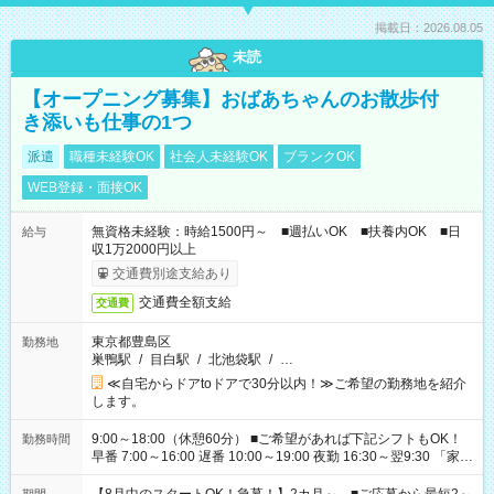
掲載日：2026.08.05
未読
【オープニング募集】おばあちゃんのお散歩付
き添いも仕事の1つ
派遣
職種未経験OK
社会人未経験OK
ブランクOK
WEB登録・面接OK
無資格未経験：時給1500円～ ■週払いOK ■扶養内OK ■日
給与
収1万2000円以上
交通費別途支給あり
交通費全額支給
交通費
東京都豊島区
勤務地
巣鴨駅
/
目白駅
/
北池袋駅
/
…
≪自宅からドアtoドアで30分以内！≫ご希望の勤務地を紹介
します。
9:00～18:00（休憩60分） ■ご希望があれば下記シフトもOK！
勤務時間
早番 7:00～16:00 遅番 10:00～19:00 夜勤 16:30～翌9:30 「家族
と休みを合わせたい」 「余裕を持って夕飯の準備がしたい」
「できれば残業はしたくない」 など、ご希望を教えてください