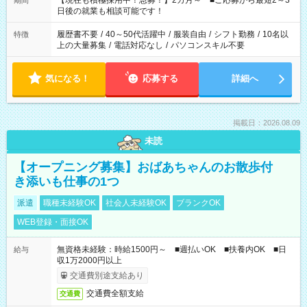
【現在も積極採用中！急募！】2カ月～ ■ご応募から最短2～3
期間
の方へ 今ご覧のお仕事で希望する勤務時間と、もう1つのお仕事
日後の就業も相談可能です！
の勤務時間。 合計で週40時間を超える場合は応募できません。
履歴書不要
/
40～50代活躍中
/
服装自由
/
シフト勤務
/
10名以
特徴
上の大量募集
/
電話対応なし
/
パソコンスキル不要
気になる！
応募する
詳細へ
掲載日：2026.08.09
未読
【オープニング募集】おばあちゃんのお散歩付
き添いも仕事の1つ
派遣
職種未経験OK
社会人未経験OK
ブランクOK
WEB登録・面接OK
無資格未経験：時給1500円～ ■週払いOK ■扶養内OK ■日
給与
収1万2000円以上
交通費別途支給あり
交通費全額支給
交通費