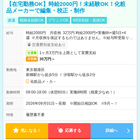
【在宅勤務OK】時給2000円！未経験OK！化粧
品メーカーで編集・校正・制作
派遣
職種未経験OK
ブランクOK
WEB登録・面接OK
時給2000円 月収例 32万円 時給2000円×実働8h×週5日×4
給与
週 ※月収例を保証するものではありません。※給与即受取りサ
ービス利用可（利用条件有）
交通費別途支給あり
1ヶ月3万円を上限として実費支給
交通費
30万円～
月収例
東京都港区
勤務地
新橋駅から徒歩5分
/
汐留駅から徒歩2分
化粧品メ－カ－
09:00-18:00（休憩60分）実働8時間（残業少なめ！）
勤務時間
2026年09月01日～長期 ※開始日相談OK ※9月～！
期間
履歴書不要
特徴
気になる！
応募する
詳細へ