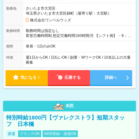
用期間なし
さいたま市大宮区
勤務地
埼玉県さいたま市大宮区錦町（最寄り駅：大宮駅）
株式会社ワンベルウッズ
勤務時間は指定なし
勤務時間
変形労働時間制 想定労働時間160時間/月 【シフト例】 ・8：00
～21：00
単発・1日のみOK
期間
週1日からOK / 日払いOK / 副業・WワークOK / 10名以上の大量
特徴
募集
気になる！
応募する
詳細へ
未読
特別時給1800円【ヴァレクストラ】短期スタッ
フ 日本橋
派遣
ブランクOK
WEB登録・面接OK