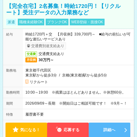
【完全在宅】2名募集！時給1720円！【リクル
ート】受注データの入力業務など
派遣
職種未経験OK
ブランクOK
WEB登録・面接OK
時給1720円＋交 【月収例】339,700円～ ■給与の前払いが可
給与
能な速払いサービスあり
交通費別途支給あり
交通費支給あり
交通費
30万円～
月収例
東京都千代田区
勤務地
東京駅から徒歩3分
/
京橋(東京都)駅から徒歩5分
リクルート
10:00～19:00 ※残業はほとんどありません。※休憩60分。
勤務時間
2026/09/09～長期 ※開始日はご相談可能です！ ※9月～！
期間
履歴書不要
特徴
気になる！
応募する
詳細へ