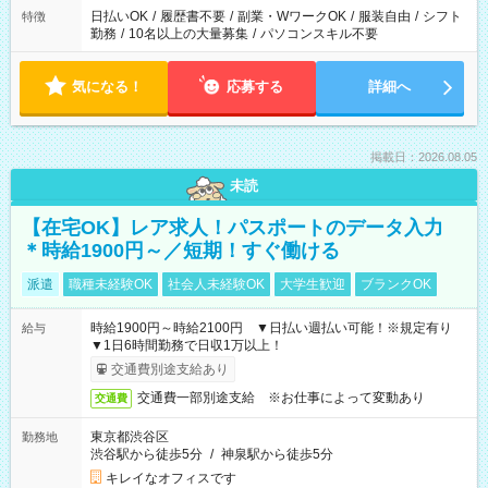
日払いOK
/
履歴書不要
/
副業・WワークOK
/
服装自由
/
シフト
特徴
勤務
/
10名以上の大量募集
/
パソコンスキル不要
気になる！
応募する
詳細へ
掲載日：2026.08.05
未読
【在宅OK】レア求人！パスポートのデータ入力
＊時給1900円～／短期！すぐ働ける
派遣
職種未経験OK
社会人未経験OK
大学生歓迎
ブランクOK
時給1900円～時給2100円 ▼日払い週払い可能！※規定有り
給与
▼1日6時間勤務で日収1万以上！
交通費別途支給あり
交通費一部別途支給 ※お仕事によって変動あり
交通費
東京都渋谷区
勤務地
渋谷駅から徒歩5分
/
神泉駅から徒歩5分
キレイなオフィスです