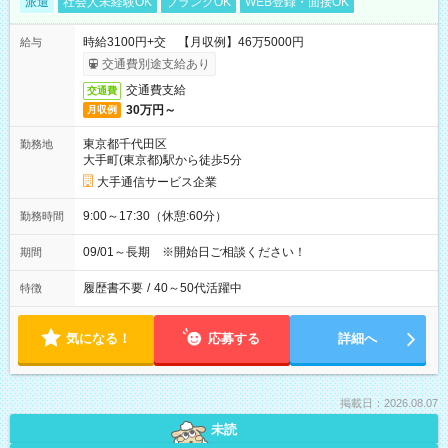
派遣
社会人未経験OK
ブランクOK
WEB登録・面接OK
時給3100円+交 【月収例】46万5000円
給与
交通費別途支給あり
交通費支給
交通費
30万円～
月収例
東京都千代田区
勤務地
大手町(東京都)駅から徒歩5分
大手通信サービス企業
9:00～17:30（休憩:60分）
勤務時間
09/01～長期 ※開始日ご相談ください！
期間
履歴書不要
/
40～50代活躍中
特徴
気になる！
応募する
詳細へ
掲載日：2026.08.07
未読