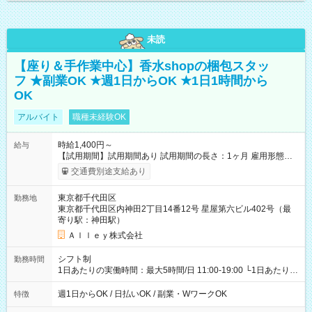
未読
【座り＆手作業中心】香水shopの梱包スタッ
フ ★副業OK ★週1日からOK ★1日1時間から
OK
アルバイト
職種未経験OK
時給1,400円～
給与
【試用期間】試用期間あり 試用期間の長さ：1ヶ月 雇用形態、
給与は本採用時と同じです。
交通費別途支給あり
東京都千代田区
勤務地
東京都千代田区内神田2丁目14番12号 星屋第六ビル402号（最
寄り駅：神田駅）
Ａｌｌｅｙ株式会社
シフト制
勤務時間
1日あたりの実働時間：最大5時間/日 11:00-19:00 └1日あたりの
実働時間：1-5時間 └上記の時間帯内であれば、いつでも勤務可
能！ └平日・土曜日の中で、お好きな曜日でご勤務いただけま
週1日からOK / 日払いOK / 副業・WワークOK
特徴
す！ 【シフト例】 ・11:00～14:00 ・16:30～19:00 ・13:00～