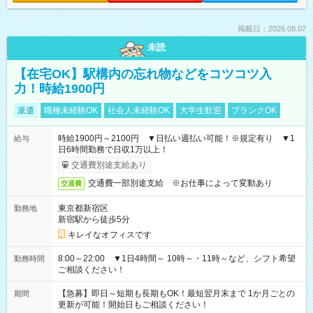
掲載日：2026.08.07
未読
【在宅OK】駅構内の忘れ物などをコツコツ入
力！時給1900円
派遣
職種未経験OK
社会人未経験OK
大学生歓迎
ブランクOK
時給1900円～2100円 ▼日払い週払い可能！※規定有り ▼1
給与
日6時間勤務で日収1万以上！
交通費別途支給あり
交通費一部別途支給 ※お仕事によって変動あり
交通費
東京都新宿区
勤務地
新宿駅から徒歩5分
キレイなオフィスです
8:00～22:00 ▼1日4時間～ 10時～・11時～など、シフト希望
勤務時間
ご相談ください！
【急募】即日～短期も長期もOK！最短翌月末まで 1か月ごとの
期間
更新が可能！開始日もご相談ください！