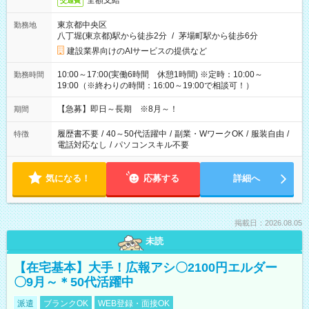
全額支給
交通費
東京都中央区
勤務地
八丁堀(東京都)駅から徒歩2分
/
茅場町駅から徒歩6分
建設業界向けのAIサービスの提供など
10:00～17:00(実働6時間 休憩1時間) ※定時：10:00～
勤務時間
19:00（※終わりの時間：16:00～19:00で相談可！）
【急募】即日～長期 ※8月～！
期間
履歴書不要
/
40～50代活躍中
/
副業・WワークOK
/
服装自由
/
特徴
電話対応なし
/
パソコンスキル不要
気になる！
応募する
詳細へ
掲載日：2026.08.05
未読
【在宅基本】大手！広報アシ〇2100円エルダー
〇9月～＊50代活躍中
派遣
ブランクOK
WEB登録・面接OK