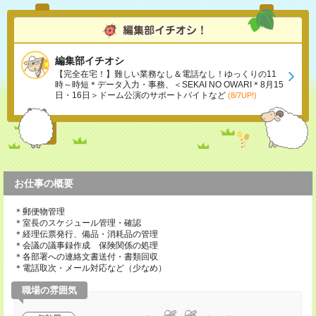
編集部イチオシ
【完全在宅！】難しい業務なし＆電話なし！ゆっくりの11
時～時短＊データ入力・事務、＜SEKAI NO OWARI＊8月15
日・16日＞ドーム公演のサポートバイトなど
(8/7UP!)
お仕事の概要
＊郵便物管理
＊室長のスケジュール管理・確認
＊経理伝票発行、備品・消耗品の管理
＊会議の議事録作成 保険関係の処理
＊各部署への連絡文書送付・書類回収
＊電話取次・メール対応など（少なめ）
職場の雰囲気