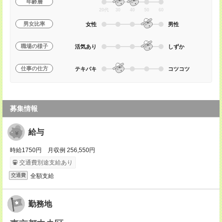
年齢層
20代
30
40
50
60
男女比率
女性
男性
職場の様子
活気あり
しずか
仕事の仕方
テキパキ
コツコツ
募集情報
給与
時給1750円 月収例 256,550円
交通費別途支給あり
全額支給
交通費
勤務地