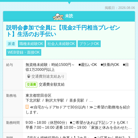
掲載日：2026.08.06
未読
説明会参加で全員に【現金2千円相当プレゼン
ト】生活のお手伝い
派遣
職種未経験OK
社会人未経験OK
ブランクOK
WEB登録・面接OK
無資格未経験：時給1500円～ ■週払いOK ■扶養内OK ■日
給与
収1万2000円以上
交通費別途支給あり
交通費全額支給
交通費
東京都世田谷区
勤務地
下北沢駅
/
駒沢大学駅
/
喜多見駅
/
…
≪自宅からドアtoドアで30分以内！≫ご希望の勤務地を紹介
します。
9:00～18:00（休憩60分） ■ご希望があれば下記シフトもOK！
勤務時間
早番 7:00～16:00 遅番 10:00～19:00 「家族と休みを合わせた
い」 「余裕を持って夕飯の準備がしたい」 「できれば残業はし
たくない」 など、ご希望を教えてくださいね。 ※Wワーク希望