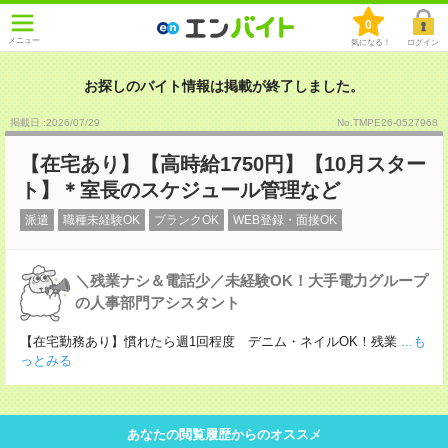
0
メニュー
気になる！
ログイン
お探しのバイト情報は掲載が終了しました。
掲載日 :2026
/
07
/
29
No.TMPE26-0527968
【在宅あり】【高時給1750円】【10月スター
ト】＊室長のスケジュール管理など
派遣
職種未経験OK
ブランクOK
WEB登録・面接OK
＼残業ナシ＆電話少／未経験OK！大手電力グループ
の人事部門アシスタント
【在宅勤務あり】慣れたら週1回程度 デニム・ネイルOK！残業
...も
っとみる
あなたの閲覧履歴からのオススメ