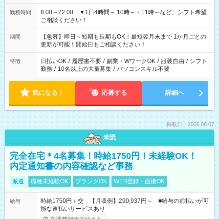
8:00～22:00 ▼1日4時間～ 10時～・11時～など、シフト希望
勤務時間
ご相談ください！
【急募】即日～短期も長期もOK！最短翌月末まで 1か月ごとの
期間
更新が可能！開始日もご相談ください！
日払いOK
/
履歴書不要
/
副業・WワークOK
/
服装自由
/
シフト
特徴
勤務
/
10名以上の大量募集
/
パソコンスキル不要
気になる！
応募する
詳細へ
掲載日：2026.08.07
未読
完全在宅＊4名募集！時給1750円！未経験OK！
内定通知書の内容確認など事務
派遣
職種未経験OK
ブランクOK
WEB登録・面接OK
時給1750円＋交 【月収例】290,937円～ ■給与の前払いが可
給与
能な速払いサービスあり