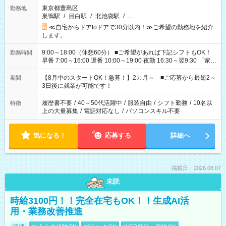
東京都豊島区
勤務地
巣鴨駅
/
目白駅
/
北池袋駅
/
…
≪自宅からドアtoドアで30分以内！≫ご希望の勤務地を紹介
します。
9:00～18:00（休憩60分） ■ご希望があれば下記シフトもOK！
勤務時間
早番 7:00～16:00 遅番 10:00～19:00 夜勤 16:30～翌9:30 「家族
と休みを合わせたい」 「余裕を持って夕飯の準備がしたい」
「できれば残業はしたくない」 など、ご希望を教えてください
【8月中のスタートOK！急募！】2カ月～ ■ご応募から最短2～
期間
ね。 ※Wワーク希望の方へ 今ご覧のお仕事で希望する勤務時間
3日後に就業が可能です！
と、もう1つのお仕事の勤務時間。 合計で週40時間を超える場
合は応募できません。
履歴書不要
/
40～50代活躍中
/
服装自由
/
シフト勤務
/
10名以
特徴
上の大量募集
/
電話対応なし
/
パソコンスキル不要
気になる！
応募する
詳細へ
掲載日：2026.08.07
未読
時給3100円！！完全在宅もOK！！生成AI活
用・業務改善推進