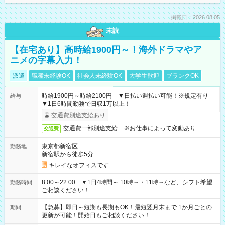
掲載日：2026.08.05
未読
【在宅あり】高時給1900円～！海外ドラマやア
ニメの字幕入力！
派遣
職種未経験OK
社会人未経験OK
大学生歓迎
ブランクOK
時給1900円～時給2100円 ▼日払い週払い可能！※規定有り
給与
▼1日6時間勤務で日収1万以上！
交通費別途支給あり
交通費一部別途支給 ※お仕事によって変動あり
交通費
東京都新宿区
勤務地
新宿駅から徒歩5分
キレイなオフィスです
8:00～22:00 ▼1日4時間～ 10時～・11時～など、シフト希望
勤務時間
ご相談ください！
【急募】即日～短期も長期もOK！最短翌月末まで 1か月ごとの
期間
更新が可能！開始日もご相談ください！