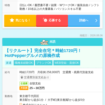
日払いOK
/
履歴書不要
/
副業・WワークOK
/
服装自由
/
シフト
特徴
勤務
/
10名以上の大量募集
/
パソコンスキル不要
気になる！
応募する
詳細へ
掲載日：2026.08.06
未読
【リクルート】完全在宅＊時給1720円！
HotPepperグルメの原稿作成
派遣
職種未経験OK
ブランクOK
WEB登録・面接OK
時給1720円 月収例 258,000円 交通費・残業代別途支給
給与
交通費別途支給あり
全額支給
交通費
25～30万円
月収例
東京都千代田区
勤務地
東京駅から徒歩1分
/
大手町(東京都)駅から徒歩5分