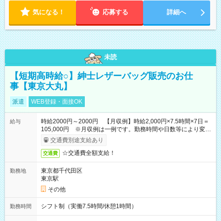
18:00 などのように、自由な働き方が可能なお仕事です！
気になる！
応募する
詳細へ
未読
【短期高時給○】紳士レザーバッグ販売のお仕
事【東京大丸】
派遣
WEB登録・面接OK
時給2000円～2000円 【月収例】時給2,000円×7.5時間×7日＝
給与
105,000円 ※月収例は一例です。勤務時間や日数等により変動
いたします。
交通費別途支給あり
☆交通費全額支給！
交通費
東京都千代田区
勤務地
東京駅
その他
シフト制（実働7.5時間/休憩1時間）
勤務時間