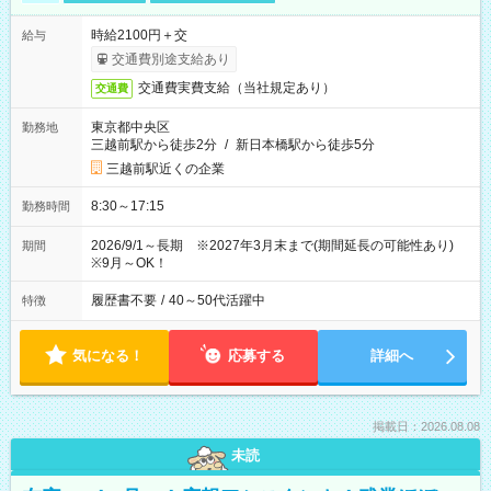
時給2100円＋交
給与
交通費別途支給あり
交通費実費支給（当社規定あり）
交通費
東京都中央区
勤務地
三越前駅から徒歩2分
/
新日本橋駅から徒歩5分
三越前駅近くの企業
8:30～17:15
勤務時間
2026/9/1～長期 ※2027年3月末まで(期間延長の可能性あり)
期間
※9月～OK！
履歴書不要
/
40～50代活躍中
特徴
気になる！
応募する
詳細へ
掲載日：2026.08.08
未読