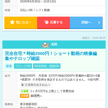
2026年9月30日～10月13日
期間
日払いOK
/
シフト勤務
特徴
気になる！
応募する
詳細へ
掲載日：2026.08.09
未読
完全在宅＊時給2000円！ショート動画の映像編
集やテロップ確認
派遣
ブランクOK
WEB登録・面接OK
時給2000円 月収例 33万円 時給2000円×実働8h×週5日×4週
給与
+残業5h ※月収例を保証するものではありません。※給与即受
取りサービス利用可（利用条件有）
交通費別途支給あり
1ヶ月3万円を上限として実費支給
交通費
30万円～
月収例
東京都新宿区
勤務地