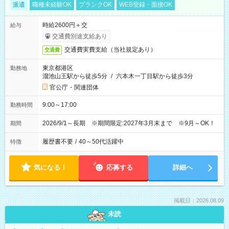
派遣
職種未経験OK
ブランクOK
WEB登録・面接OK
時給2600円＋交
給与
交通費別途支給あり
交通費実費支給（当社規定あり）
交通費
東京都港区
勤務地
溜池山王駅から徒歩5分
/
六本木一丁目駅から徒歩3分
官公庁・関連団体
9:00～17:00
勤務時間
2026/9/1～長期 ※期間限定:2027年3月末まで ※9月～OK！
期間
履歴書不要
/
40～50代活躍中
特徴
気になる！
応募する
詳細へ
掲載日：2026.08.09
未読