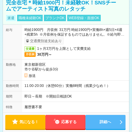
完全在宅＊時給1900円！未経験OK！SNSチー
ムでアーティスト写真のレタッチ
派遣
職種未経験OK
ブランクOK
WEB登録・面接OK
時給1900円 月収例 31万円 時給1900円×実働8h×週5日×4週
給与
+残業5h ※月収例を保証するものではありません。※給与即受
取りサービス利用可（利用条件有）
交通費別途支給あり
1ヶ月3万円を上限として実費支給
交通費
30万円～
月収例
東京都新宿区
勤務地
市ケ谷駅から徒歩3分
放送
11:00-20:00（休憩60分）実働8時間（残業少なめ！）
勤務時間
即日～長期 ※開始日相談OK
期間
履歴書不要
特徴
気になる！
応募する
詳細へ