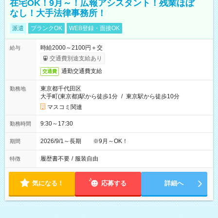
在宅OK！9月～！広報アシスタント！残業ほぼ
なし！大手法律事務所！
派遣
ブランクOK
WEB登録・面接OK
時給2000～2100円＋交
給与
交通費別途支給あり
通勤交通費支給
交通費
東京都千代田区
勤務地
大手町(東京都)駅から徒歩1分
/
東京駅から徒歩10分
マスコミ関連
9:30～17:30
勤務時間
2026/9/1～長期 ※9月～OK！
期間
履歴書不要
/
服装自由
特徴
気になる！
応募する
詳細へ