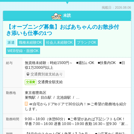
掲載日：2026.08.06
未読
【オープニング募集】おばあちゃんのお散歩付
き添いも仕事の1つ
派遣
職種未経験OK
社会人未経験OK
ブランクOK
WEB登録・面接OK
無資格未経験：時給1500円～ ■週払いOK ■扶養内OK ■日
給与
収1万2000円以上
交通費別途支給あり
交通費全額支給
交通費
東京都豊島区
勤務地
巣鴨駅
/
目白駅
/
北池袋駅
/
…
≪自宅からドアtoドアで30分以内！≫ご希望の勤務地を紹介
します。
9:00～18:00（休憩60分） ■ご希望があれば下記シフトもOK！
勤務時間
早番 7:00～16:00 遅番 10:00～19:00 夜勤 16:30～翌9:30 「家族
と休みを合わせたい」 「余裕を持って夕飯の準備がしたい」
「できれば残業はしたくない」 など、ご希望を教えてください