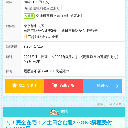
時給2100円＋交
給与
交通費別途支給あり
交通費実費支給（当社規定あり）
交通費
東京都中央区
勤務地
三越前駅から徒歩2分
/
新日本橋駅から徒歩5分
三越前駅近くの企業
8:30～17:15
勤務時間
2026/9/1～長期 ※2027年3月末まで(期間延長の可能性あり)
期間
※9月～OK！
履歴書不要
/
40～50代活躍中
特徴
気になる！
応募する
詳細へ
掲載日：2026.08.06
未読
＼！完全在宅！／土日含む週2～OK<講座受付