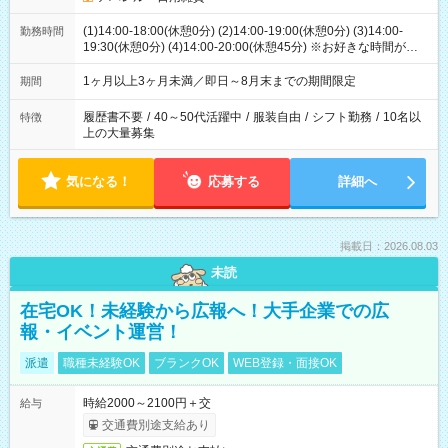
(1)14:00-18:00(休憩0分) (2)14:00-19:00(休憩0分) (3)14:00-
勤務時間
19:30(休憩0分) (4)14:00-20:00(休憩45分) ※お好きな時間が選べ
ます
1ヶ月以上3ヶ月未満／即日～8月末までの期間限定
期間
履歴書不要
/
40～50代活躍中
/
服装自由
/
シフト勤務
/
10名以
特徴
上の大量募集
気になる！
応募する
詳細へ
掲載日：2026.08.03
未読
在宅OK！未経験から広報へ！大手企業での広
報・イベント運営！
派遣
職種未経験OK
ブランクOK
WEB登録・面接OK
時給2000～2100円＋交
給与
交通費別途支給あり