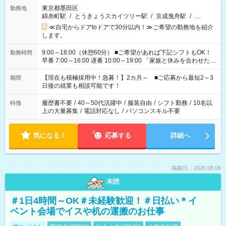
東京都墨田区
勤務地
錦糸町駅
/
とうきょうスカイツリー駅
/
京成曳舟駅
/
…
≪自宅からドアtoドアで30分以内！≫ご希望の勤務地を紹介
します。
9:00～18:00（休憩60分） ■ご希望があれば下記シフトもOK！
勤務時間
早番 7:00～16:00 遅番 10:00～19:00 「家族と休みを合わせた
い」 「余裕を持って夕飯の準備がしたい」 「できれば残業はし
たくない」 など、ご希望を教えてくださいね。 ※Wワーク希望
【現在も積極採用中！急募！】2カ月～ ■ご応募から最短2～3
期間
の方へ 今ご覧のお仕事で希望する勤務時間と、もう1つのお仕事
日後の就業も相談可能です！
の勤務時間。 合計で週40時間を超える場合は応募できません。
履歴書不要
/
40～50代活躍中
/
服装自由
/
シフト勤務
/
10名以
特徴
上の大量募集
/
電話対応なし
/
パソコンスキル不要
気になる！
応募する
詳細へ
掲載日：2026.08.06
未読
＃1日4時間～OK＃未経験歓迎！＃日払い＊イ
ベント会場でイスや机の運搬のお仕事