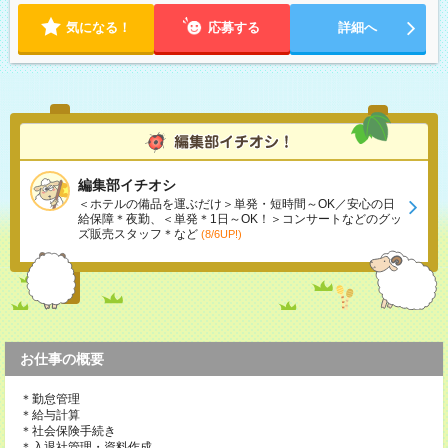
気になる！
応募する
詳細へ
編集部イチオシ
＜ホテルの備品を運ぶだけ＞単発・短時間～OK／安心の日
給保障＊夜勤、＜単発＊1日～OK！＞コンサートなどのグッ
ズ販売スタッフ＊など
(8/6UP!)
お仕事の概要
＊勤怠管理
＊給与計算
＊社会保険手続き
＊入退社管理・資料作成