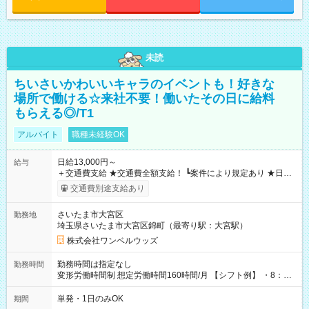
未読
ちいさいかわいいキャラのイベントも！好きな
場所で働ける☆来社不要！働いたその日に給料
もらえる◎/T1
アルバイト
職種未経験OK
日給13,000円～
給与
＋交通費支給 ★交通費全額支給！ ┗案件により規定あり ★日払
いOK！（規定あり） ┗働いたその日に現金GET♪ お仕事後はコ
交通費別途支給あり
ンビニATMから 日払い分を引き落とせます！ 【試用期間】試
用期間なし
さいたま市大宮区
勤務地
埼玉県さいたま市大宮区錦町（最寄り駅：大宮駅）
株式会社ワンベルウッズ
勤務時間は指定なし
勤務時間
変形労働時間制 想定労働時間160時間/月 【シフト例】 ・8：00
～21：00
単発・1日のみOK
期間