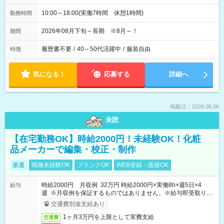
10:00～18:00(実働7時間 休憩1時間)
勤務時間
2026年08月下旬～長期 ※8月～！
期間
履歴書不要
/
40～50代活躍中
/
服装自由
特徴
気になる！
応募する
詳細へ
掲載日：2026.08.06
未読
【在宅勤務OK】時給2000円！未経験OK！化粧
品メーカーで編集・校正・制作
派遣
職種未経験OK
ブランクOK
WEB登録・面接OK
時給2000円 月収例 32万円 時給2000円×実働8h×週5日×4
給与
週 ※月収例を保証するものではありません。※給与即受取りサ
ービス利用可（利用条件有）
交通費別途支給あり
1ヶ月3万円を上限として実費支給
交通費