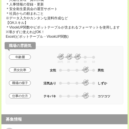
＊人事情報の登録・更新
＊安全衛生委員会の運営サポート
＊社員からの頼まれごと
※データ入力やカンタンな資料作成など
【OAスキル】
＊VlookUP関数やピボットテーブルが含まれるフォーマットを使用します
※壊さずに使えればOK！
Excel(ピボットテーブル・VlookUP関数)
職場の雰囲気
年齢層
20代
30
40
50
60
男女比率
女性
男性
職場の様子
活気あり
しずか
仕事の仕方
テキパキ
コツコツ
募集情報