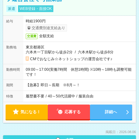
派遣
WEB登録・面接OK
時給1900円
給与
交通費別途支給あり
全額支給
交通費
東京都港区
勤務地
六本木一丁目駅から徒歩2分
/
六本木駅から徒歩8分
CMでおなじみ☆ネットショップの運営会社です♪
09:00～17:00(実働7時間 休憩1時間) ※10時～18時も調整可能
勤務時間
です！
【急募】即日～長期 ※8月～！
期間
履歴書不要
/
40～50代活躍中
/
服装自由
特徴
気になる！
応募する
詳細へ
掲載日：2026.08.06