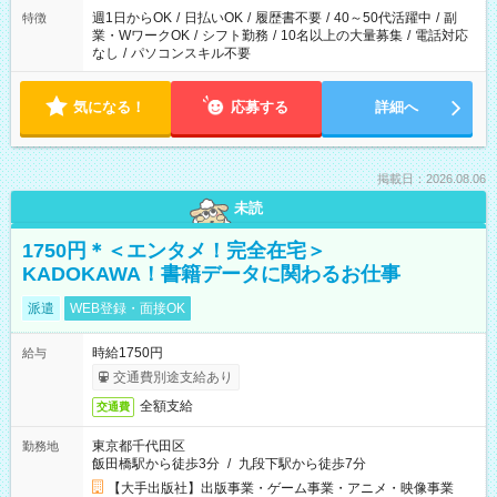
週1日からOK
/
日払いOK
/
履歴書不要
/
40～50代活躍中
/
副
特徴
業・WワークOK
/
シフト勤務
/
10名以上の大量募集
/
電話対応
なし
/
パソコンスキル不要
気になる！
応募する
詳細へ
掲載日：2026.08.06
未読
1750円＊＜エンタメ！完全在宅＞
KADOKAWA！書籍データに関わるお仕事
派遣
WEB登録・面接OK
時給1750円
給与
交通費別途支給あり
全額支給
交通費
東京都千代田区
勤務地
飯田橋駅から徒歩3分
/
九段下駅から徒歩7分
【大手出版社】出版事業・ゲーム事業・アニメ・映像事業