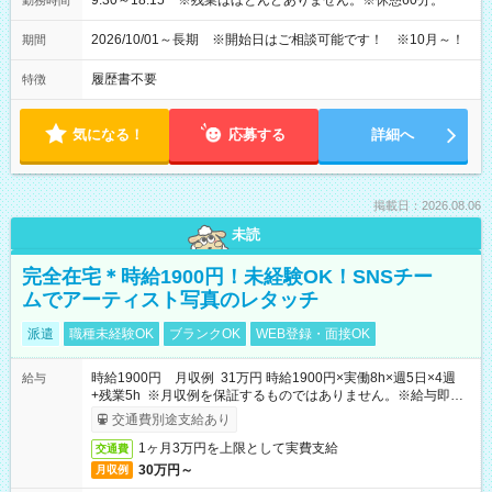
9:30～18:15 ※残業はほとんどありません。※休憩60分。
勤務時間
2026/10/01～長期 ※開始日はご相談可能です！ ※10月～！
期間
履歴書不要
特徴
気になる！
応募する
詳細へ
掲載日：2026.08.06
未読
完全在宅＊時給1900円！未経験OK！SNSチー
ムでアーティスト写真のレタッチ
派遣
職種未経験OK
ブランクOK
WEB登録・面接OK
時給1900円 月収例 31万円 時給1900円×実働8h×週5日×4週
給与
+残業5h ※月収例を保証するものではありません。※給与即受
取りサービス利用可（利用条件有）
交通費別途支給あり
1ヶ月3万円を上限として実費支給
交通費
30万円～
月収例