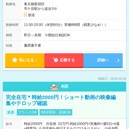
東京都新宿区
勤務地
市ケ谷駅から徒歩3分
放送
11:00-20:00（休憩60分）実働8時間（残業少なめ！）
勤務時間
即日～長期 ※開始日相談OK
期間
履歴書不要
特徴
気になる！
応募する
詳細へ
掲載日：2026.08.06
未読
完全在宅＊時給2000円！ショート動画の映像編
集やテロップ確認
派遣
ブランクOK
WEB登録・面接OK
時給2000円 月収例 33万円 時給2000円×実働8h×週5日×4週
給与
+残業5h ※月収例を保証するものではありません。※給与即受