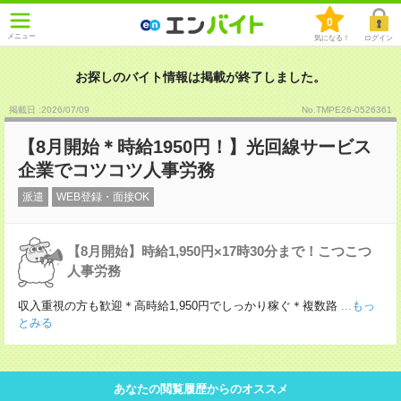
0
メニュー
気になる！
ログイン
お探しのバイト情報は掲載が終了しました。
掲載日 :2026
/
07
/
09
No.TMPE26-0526361
【8月開始＊時給1950円！】光回線サービス
企業でコツコツ人事労務
派遣
WEB登録・面接OK
【8月開始】時給1,950円×17時30分まで！こつこつ
人事労務
収入重視の方も歓迎＊高時給1,950円でしっかり稼ぐ＊複数路
...もっ
とみる
あなたの閲覧履歴からのオススメ