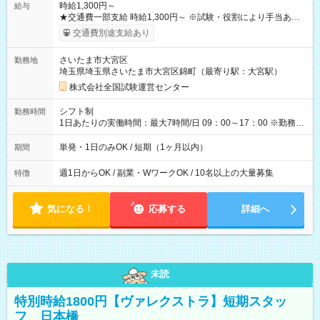
時給1,300円～
給与
★交通費一部支給 時給1,300円～ ※試験・役割により手当あり
※勤務回数により昇給あり 【即給（前払い）オプションあ
交通費別途支給あり
り！】 希望される場合、勤務から1週間ほどで給与の一部を受け
取れます。 ※手数料418円がかかります。 【過去試験日の収入
さいたま市大宮区
勤務地
例】 ・河合塾模擬試験 8:30～17:30（休憩1時間） 時給1,300円
埼玉県埼玉県さいたま市大宮区錦町（最寄り駅：大宮駅）
×8時間＝日収10,400円＋交通費 ※当日の役割により時給＋100
円の場合あり ・国家試験 7:00～13:30（休憩なし） 時給1,300
株式会社全国試験運営センター
円（役割手当＋100円）×6時間＝日収8,400円＋交通費 【試用期
間】試用期間なし
シフト制
勤務時間
1日あたりの実働時間：最大7時間/日 09：00～17：00 ※勤務時
間は 試験により異なります。
単発・1日のみOK / 短期（1ヶ月以内）
期間
週1日からOK / 副業・WワークOK / 10名以上の大量募集
特徴
気になる！
応募する
詳細へ
未読
特別時給1800円【ヴァレクストラ】短期スタッ
フ 日本橋