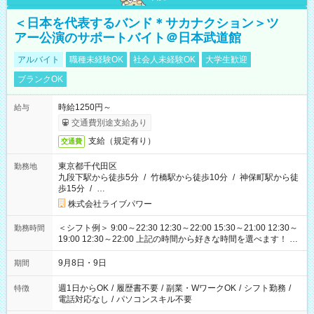
＜日本を代表するバンド＊サカナクション＞ツ
アー公演のサポートバイト＠日本武道館
アルバイト
職種未経験OK
社会人未経験OK
大学生歓迎
ブランクOK
時給1250円～
給与
交通費別途支給あり
支給（規定有り）
交通費
東京都千代田区
勤務地
九段下駅から徒歩5分
/
竹橋駅から徒歩10分
/
神保町駅から徒
歩15分
/
…
株式会社ライブパワー
＜シフト例＞ 9:00～22:30 12:30～22:00 15:30～21:00 12:30～
勤務時間
19:00 12:30～22:00 上記の時間から好きな時間を選べます！ ※
時間は変更となる可能性があります
9月8日・9日
期間
週1日からOK
/
履歴書不要
/
副業・WワークOK
/
シフト勤務
/
特徴
電話対応なし
/
パソコンスキル不要