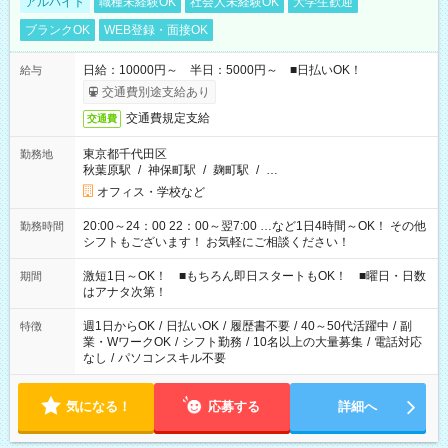
アルバイト
職種未経験OK
社会人未経験OK
大学生歓迎
ブランクOK
WEB登録・面接OK
日給：10000円～ 半日：5000円～ ■日払いOK！
給与
交通費別途支給あり
交通費規定支給
交通費
東京都千代田区
勤務地
秋葉原駅
/
神保町駅
/
麹町駅
/
…
オフィス・学校など
20:00～24：00 22：00～翌7:00 …など1日4時間～OK！ その他
勤務時間
シフトもございます！ お気軽にご相談ください！
激短1日～OK！ ■もちろん即日スタートもOK！ ■曜日・日数
期間
はアナタ次第！
週1日からOK
/
日払いOK
/
履歴書不要
/
40～50代活躍中
/
副
特徴
業・WワークOK
/
シフト勤務
/
10名以上の大量募集
/
電話対応
なし
/
パソコンスキル不要
気になる！
応募する
詳細へ