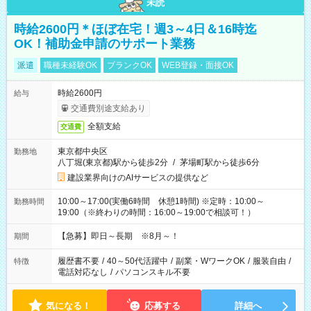
未読
時給2600円＊ほぼ在宅！週3～4日＆16時迄
OK！補助金申請のサポート業務
派遣
職種未経験OK
ブランクOK
WEB登録・面接OK
時給2600円
給与
交通費別途支給あり
全額支給
交通費
東京都中央区
勤務地
八丁堀(東京都)駅から徒歩2分
/
茅場町駅から徒歩6分
建設業界向けのAIサービスの提供など
10:00～17:00(実働6時間 休憩1時間) ※定時：10:00～
勤務時間
19:00（※終わりの時間：16:00～19:00で相談可！）
【急募】即日～長期 ※8月～！
期間
履歴書不要
/
40～50代活躍中
/
副業・WワークOK
/
服装自由
/
特徴
電話対応なし
/
パソコンスキル不要
気になる！
応募する
詳細へ