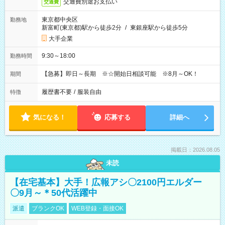
交通費別途お支払い
交通費
東京都中央区
勤務地
新富町(東京都)駅から徒歩2分
/
東銀座駅から徒歩5分
大手企業
9:30～18:00
勤務時間
【急募】即日～長期 ※☆開始日相談可能 ※8月～OK！
期間
履歴書不要
/
服装自由
特徴
気になる！
応募する
詳細へ
掲載日：2026.08.05
未読
【在宅基本】大手！広報アシ〇2100円エルダー
〇9月～＊50代活躍中
派遣
ブランクOK
WEB登録・面接OK