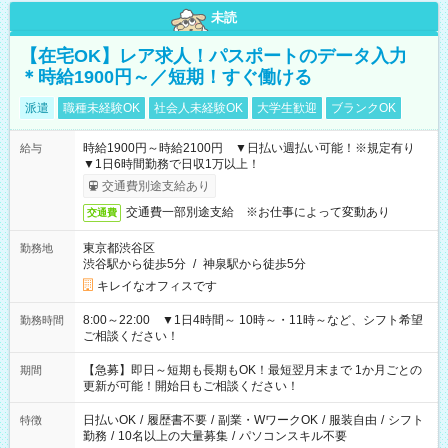
未読
【在宅OK】レア求人！パスポートのデータ入力
＊時給1900円～／短期！すぐ働ける
派遣
職種未経験OK
社会人未経験OK
大学生歓迎
ブランクOK
時給1900円～時給2100円 ▼日払い週払い可能！※規定有り
給与
▼1日6時間勤務で日収1万以上！
交通費別途支給あり
交通費一部別途支給 ※お仕事によって変動あり
交通費
東京都渋谷区
勤務地
渋谷駅から徒歩5分
/
神泉駅から徒歩5分
キレイなオフィスです
8:00～22:00 ▼1日4時間～ 10時～・11時～など、シフト希望
勤務時間
ご相談ください！
【急募】即日～短期も長期もOK！最短翌月末まで 1か月ごとの
期間
更新が可能！開始日もご相談ください！
日払いOK
/
履歴書不要
/
副業・WワークOK
/
服装自由
/
シフト
特徴
勤務
/
10名以上の大量募集
/
パソコンスキル不要