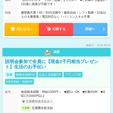
【8月中のスタートOK！急募！】2カ月～ ■ご応募から最短2～
期間
ね。 ※Wワーク希望の方へ 今ご覧のお仕事で希望する勤務時間
3日後に就業が可能です！
と、もう1つのお仕事の勤務時間。 合計で週40時間を超える場
合は応募できません。
履歴書不要
/
40～50代活躍中
/
服装自由
/
シフト勤務
/
10名以
特徴
上の大量募集
/
電話対応なし
/
パソコンスキル不要
気になる！
応募する
詳細へ
掲載日：2026.08.05
未読
説明会参加で全員に【現金2千円相当プレゼン
ト】生活のお手伝い
派遣
職種未経験OK
社会人未経験OK
ブランクOK
WEB登録・面接OK
無資格未経験：時給1500円～ ■週払いOK ■扶養内OK ■日
給与
収1万2000円以上
交通費別途支給あり
交通費全額支給
交通費