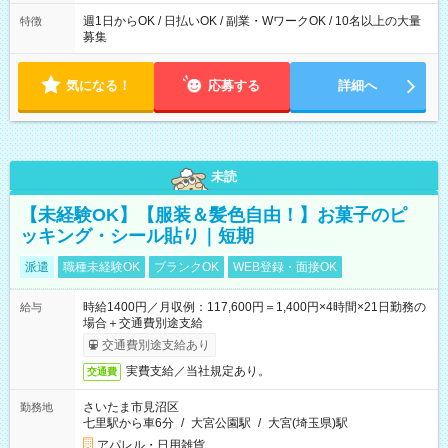
週1日からOK / 日払いOK / 副業・WワークOK / 10名以上の大量
特徴
募集
気になる！
応募する
詳細へ
未読
【未経験OK】【服装＆髪色自由！】お菓子のピ
ッキング・シール貼り｜短期
派遣
職種未経験OK
ブランクOK
WEB登録・面接OK
時給1400円／月収例：117,600円＝1,400円×4時間×21日勤務の
給与
場合＋交通費別途支給
交通費別途支給あり
実費支給／当社規定あり。
交通費
さいたま市見沼区
勤務地
七里駅から車6分
/
大宮公園駅
/
大宮(埼玉県)駅
アパレル・日用雑貨