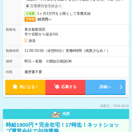
取りサービス利用可（利用条件有）
交通費別途支給あり
1ヶ月3万円を上限として実費支給
交通費
30万円～
月収例
東京都新宿区
勤務地
市ケ谷駅から徒歩3分
放送
11:00-20:00（休憩60分）実働8時間（残業少なめ！）
勤務時間
即日～長期 ※開始日相談OK
期間
履歴書不要
特徴
気になる！
応募する
詳細へ
掲載日：2026.08.06
未読
時給1900円＊完全在宅！17時迄！ネットショッ
プ運営会社で与信業務