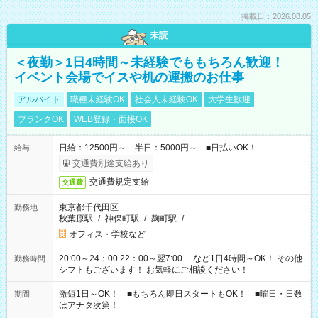
掲載日：2026.08.05
未読
＜夜勤＞1日4時間～未経験でももちろん歓迎！
イベント会場でイスや机の運搬のお仕事
アルバイト
職種未経験OK
社会人未経験OK
大学生歓迎
ブランクOK
WEB登録・面接OK
日給：12500円～ 半日：5000円～ ■日払いOK！
給与
交通費別途支給あり
交通費規定支給
交通費
東京都千代田区
勤務地
秋葉原駅
/
神保町駅
/
麹町駅
/
…
オフィス・学校など
20:00～24：00 22：00～翌7:00 …など1日4時間～OK！ その他
勤務時間
シフトもございます！ お気軽にご相談ください！
激短1日～OK！ ■もちろん即日スタートもOK！ ■曜日・日数
期間
はアナタ次第！