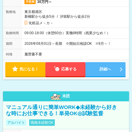
30万円～
月収例
東京都港区
勤務地
新橋駅から徒歩5分
/
汐留駅から徒歩2分
化粧品メ－カ－
09:00-18:00（休憩60分）実働8時間（残業少なめ！）
勤務時間
2026年09月01日～長期 ※開始日相談OK ※9月～！
期間
履歴書不要
特徴
気になる！
応募する
詳細へ
未読
マニュアル通りに簡単WORK◆未経験から好き
な時にお仕事できる！単発OK◎試験監督
アルバイト
職種未経験OK