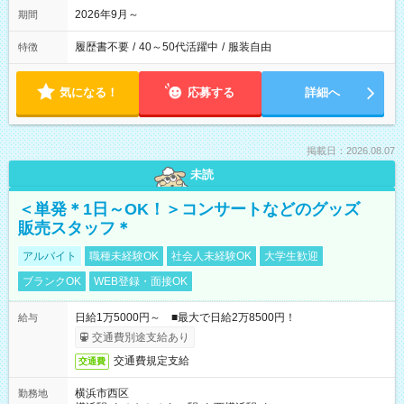
2026年9月～
期間
履歴書不要
/
40～50代活躍中
/
服装自由
特徴
気になる！
応募する
詳細へ
掲載日：2026.08.07
未読
＜単発＊1日～OK！＞コンサートなどのグッズ
販売スタッフ＊
アルバイト
職種未経験OK
社会人未経験OK
大学生歓迎
ブランクOK
WEB登録・面接OK
日給1万5000円～ ■最大で日給2万8500円！
給与
交通費別途支給あり
交通費規定支給
交通費
横浜市西区
勤務地