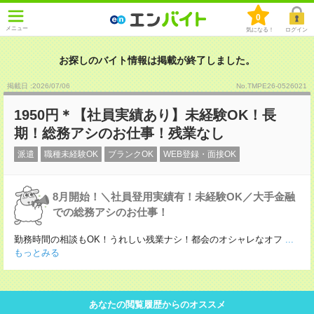
0
メニュー
気になる！
ログイン
お探しのバイト情報は掲載が終了しました。
掲載日 :2026
/
07
/
06
No.TMPE26-0526021
1950円＊【社員実績あり】未経験OK！長
期！総務アシのお仕事！残業なし
派遣
職種未経験OK
ブランクOK
WEB登録・面接OK
8月開始！＼社員登用実績有！未経験OK／大手金融
での総務アシのお仕事！
勤務時間の相談もOK！うれしい残業ナシ！都会のオシャレなオフ
...
もっとみる
あなたの閲覧履歴からのオススメ