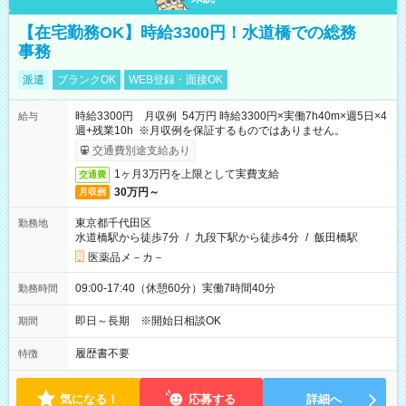
【在宅勤務OK】時給3300円！水道橋での総務
事務
派遣
ブランクOK
WEB登録・面接OK
時給3300円 月収例 54万円 時給3300円×実働7h40m×週5日×4
給与
週+残業10h ※月収例を保証するものではありません。
交通費別途支給あり
1ヶ月3万円を上限として実費支給
交通費
30万円～
月収例
東京都千代田区
勤務地
水道橋駅から徒歩7分
/
九段下駅から徒歩4分
/
飯田橋駅
医薬品メ－カ－
09:00-17:40（休憩60分）実働7時間40分
勤務時間
即日～長期 ※開始日相談OK
期間
履歴書不要
特徴
気になる！
応募する
詳細へ