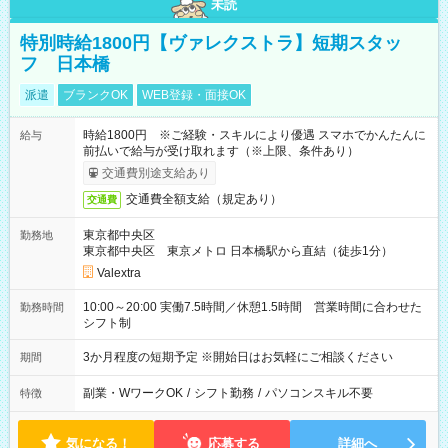
未読
特別時給1800円【ヴァレクストラ】短期スタッ
フ 日本橋
派遣
ブランクOK
WEB登録・面接OK
時給1800円 ※ご経験・スキルにより優遇 スマホでかんたんに
給与
前払いで給与が受け取れます（※上限、条件あり）
交通費別途支給あり
交通費全額支給（規定あり）
交通費
東京都中央区
勤務地
東京都中央区 東京メトロ 日本橋駅から直結（徒歩1分）
Valextra
10:00～20:00 実働7.5時間／休憩1.5時間 営業時間に合わせた
勤務時間
シフト制
3か月程度の短期予定 ※開始日はお気軽にご相談ください
期間
副業・WワークOK
/
シフト勤務
/
パソコンスキル不要
特徴
気になる！
応募する
詳細へ