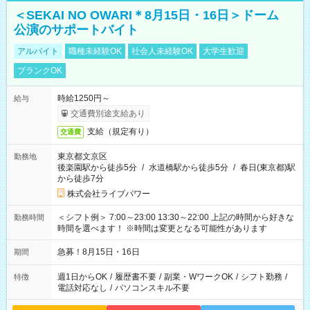
＜SEKAI NO OWARI＊8月15日・16日＞ドーム
公演のサポートバイト
アルバイト
職種未経験OK
社会人未経験OK
大学生歓迎
ブランクOK
時給1250円～
給与
交通費別途支給あり
支給（規定有り）
交通費
東京都文京区
勤務地
後楽園駅から徒歩5分
/
水道橋駅から徒歩5分
/
春日(東京都)駅
から徒歩7分
株式会社ライブパワー
＜シフト例＞ 7:00～23:00 13:30～22:00 上記の時間から好きな
勤務時間
時間を選べます！ ※時間は変更となる可能性があります
急募！8月15日・16日
期間
週1日からOK
/
履歴書不要
/
副業・WワークOK
/
シフト勤務
/
特徴
電話対応なし
/
パソコンスキル不要