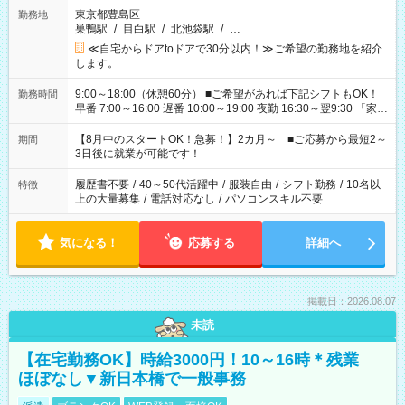
東京都豊島区
勤務地
巣鴨駅
/
目白駅
/
北池袋駅
/
…
≪自宅からドアtoドアで30分以内！≫ご希望の勤務地を紹介
します。
9:00～18:00（休憩60分） ■ご希望があれば下記シフトもOK！
勤務時間
早番 7:00～16:00 遅番 10:00～19:00 夜勤 16:30～翌9:30 「家族
と休みを合わせたい」 「余裕を持って夕飯の準備がしたい」
「できれば残業はしたくない」 など、ご希望を教えてください
【8月中のスタートOK！急募！】2カ月～ ■ご応募から最短2～
期間
ね。 ※Wワーク希望の方へ 今ご覧のお仕事で希望する勤務時間
3日後に就業が可能です！
と、もう1つのお仕事の勤務時間。 合計で週40時間を超える場
合は応募できません。
履歴書不要
/
40～50代活躍中
/
服装自由
/
シフト勤務
/
10名以
特徴
上の大量募集
/
電話対応なし
/
パソコンスキル不要
気になる！
応募する
詳細へ
掲載日：2026.08.07
未読
【在宅勤務OK】時給3000円！10～16時＊残業
ほぼなし▼新日本橋で一般事務