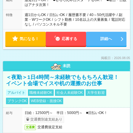
激短1日～OK！ ■もちろん即日スタートもOK！ ■曜日・日数
期間
はアナタ次第！
週1日からOK
/
日払いOK
/
履歴書不要
/
40～50代活躍中
/
副
特徴
業・WワークOK
/
シフト勤務
/
10名以上の大量募集
/
電話対応
なし
/
パソコンスキル不要
気になる！
応募する
詳細へ
掲載日：2026.08.05
未読
＜夜勤＞1日4時間～未経験でももちろん歓迎！
イベント会場でイスや机の運搬のお仕事
アルバイト
職種未経験OK
社会人未経験OK
大学生歓迎
ブランクOK
WEB登録・面接OK
日給：12500円～ 半日：5000円～ ■日払いOK！
給与
交通費別途支給あり
交通費規定支給
交通費