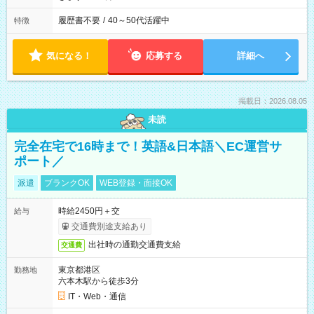
履歴書不要
/
40～50代活躍中
特徴
気になる！
応募する
詳細へ
掲載日：2026.08.05
未読
完全在宅で16時まで！英語&日本語＼EC運営サ
ポート／
派遣
ブランクOK
WEB登録・面接OK
時給2450円＋交
給与
交通費別途支給あり
出社時の通勤交通費支給
交通費
東京都港区
勤務地
六本木駅から徒歩3分
IT・Web・通信