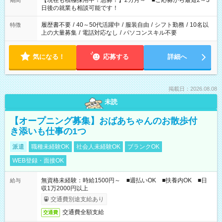
【現在も積極採用中！急募！】2カ月～ ■ご応募から最短2～3
期間
の方へ 今ご覧のお仕事で希望する勤務時間と、もう1つのお仕事
日後の就業も相談可能です！
の勤務時間。 合計で週40時間を超える場合は応募できません。
履歴書不要
/
40～50代活躍中
/
服装自由
/
シフト勤務
/
10名以
特徴
上の大量募集
/
電話対応なし
/
パソコンスキル不要
気になる！
応募する
詳細へ
掲載日：2026.08.08
未読
【オープニング募集】おばあちゃんのお散歩付
き添いも仕事の1つ
派遣
職種未経験OK
社会人未経験OK
ブランクOK
WEB登録・面接OK
無資格未経験：時給1500円～ ■週払いOK ■扶養内OK ■日
給与
収1万2000円以上
交通費別途支給あり
交通費全額支給
交通費