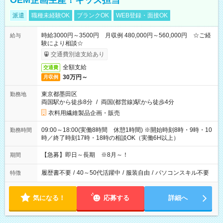
OEM企画生産！キッズ担当
派遣
職種未経験OK
ブランクOK
WEB登録・面接OK
時給3000円～3500円 月収例 480,000円～560,000円 ☆ご経
給与
験により相談☆
交通費別途支給あり
全額支給
交通費
30万円～
月収例
東京都墨田区
勤務地
両国駅から徒歩8分
/
両国(都営線)駅から徒歩4分
衣料用繊維製品企画・販売
09:00～18:00(実働8時間 休憩1時間) ※開始時刻8時・9時・10
勤務時間
時／終了時刻17時・18時の相談OK（実働6H以上）
【急募】即日～長期 ※8月～！
期間
履歴書不要
/
40～50代活躍中
/
服装自由
/
パソコンスキル不要
特徴
気になる！
応募する
詳細へ