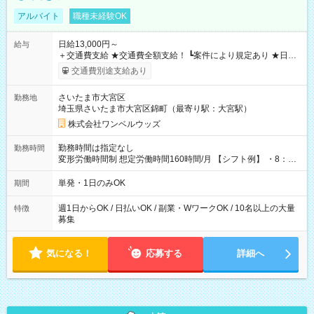
アルバイト
職種未経験OK
日給13,000円～
給与
＋交通費支給 ★交通費全額支給！ ┗案件により規定あり ★日払
いOK！（規定あり） ┗働いたその日に現金GET♪ お仕事後はコ
交通費別途支給あり
ンビニATMから 日払い分を引き落とせます！ 【試用期間】試
用期間なし
さいたま市大宮区
勤務地
埼玉県さいたま市大宮区錦町（最寄り駅：大宮駅）
株式会社ワンベルウッズ
勤務時間は指定なし
勤務時間
変形労働時間制 想定労働時間160時間/月 【シフト例】 ・8：00
～21：00
単発・1日のみOK
期間
週1日からOK / 日払いOK / 副業・WワークOK / 10名以上の大量
特徴
募集
気になる！
応募する
詳細へ