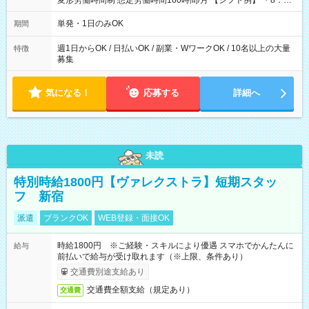
変形労働時間制 想定労働時間160時間/月 【シフト例】 ・8：00
～21：00
単発・1日のみOK
期間
週1日からOK / 日払いOK / 副業・WワークOK / 10名以上の大量
特徴
募集
気になる！
応募する
詳細へ
未読
特別時給1800円【ヴァレクストラ】短期スタッ
フ 新宿
派遣
ブランクOK
WEB登録・面接OK
時給1800円 ※ご経験・スキルにより優遇 スマホでかんたんに
給与
前払いで給与が受け取れます（※上限、条件あり）
交通費別途支給あり
交通費全額支給（規定あり）
交通費