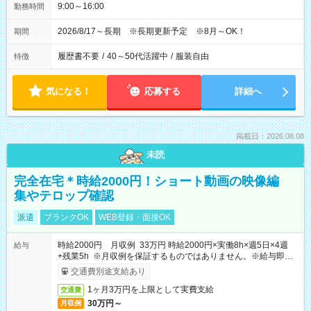
9:00～16:00
勤務時間
2026/8/17～長期 ※長期更新予定 ※8月～OK！
期間
履歴書不要
/
40～50代活躍中
/
服装自由
特徴
気になる！
応募する
詳細へ
掲載日：2026.08.08
未読
完全在宅＊時給2000円！ショート動画の映像編
集やテロップ確認
派遣
ブランクOK
WEB登録・面接OK
時給2000円 月収例 33万円 時給2000円×実働8h×週5日×4週
給与
+残業5h ※月収例を保証するものではありません。※給与即受
取りサービス利用可（利用条件有）
交通費別途支給あり
1ヶ月3万円を上限として実費支給
交通費
30万円～
月収例