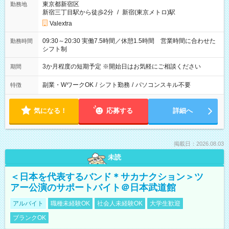
東京都新宿区
勤務地
新宿三丁目駅から徒歩2分
/
新宿(東京メトロ)駅
Valextra
09:30～20:30 実働7.5時間／休憩1.5時間 営業時間に合わせた
勤務時間
シフト制
3か月程度の短期予定 ※開始日はお気軽にご相談ください
期間
副業・WワークOK
/
シフト勤務
/
パソコンスキル不要
特徴
気になる！
応募する
詳細へ
掲載日：2026.08.03
未読
＜日本を代表するバンド＊サカナクション＞ツ
アー公演のサポートバイト＠日本武道館
アルバイト
職種未経験OK
社会人未経験OK
大学生歓迎
ブランクOK