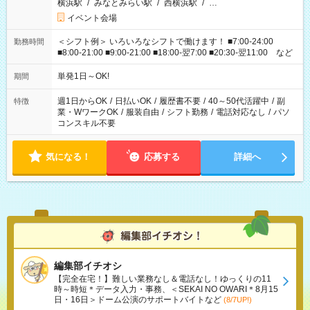
横浜駅
/
みなとみらい駅
/
西横浜駅
/
…
イベント会場
＜シフト例＞ いろいろなシフトで働けます！ ■7:00-24:00
勤務時間
■8:00-21:00 ■9:00-21:00 ■18:00-翌7:00 ■20:30-翌11:00 など
単発1日～OK!
期間
週1日からOK
/
日払いOK
/
履歴書不要
/
40～50代活躍中
/
副
特徴
業・WワークOK
/
服装自由
/
シフト勤務
/
電話対応なし
/
パソ
コンスキル不要
気になる！
応募する
詳細へ
編集部イチオシ
【完全在宅！】難しい業務なし＆電話なし！ゆっくりの11
時～時短＊データ入力・事務、＜SEKAI NO OWARI＊8月15
日・16日＞ドーム公演のサポートバイトなど
(8/7UP!)