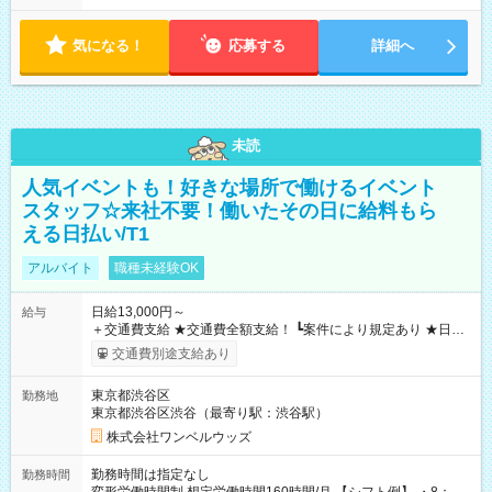
気になる！
応募する
詳細へ
未読
人気イベントも！好きな場所で働けるイベント
スタッフ☆来社不要！働いたその日に給料もら
える日払い/T1
アルバイト
職種未経験OK
日給13,000円～
給与
＋交通費支給 ★交通費全額支給！ ┗案件により規定あり ★日払
いOK！（規定あり） ┗働いたその日に現金GET♪ お仕事後はコ
交通費別途支給あり
ンビニATMから 日払い分を引き落とせます！ 【試用期間】試
用期間なし
東京都渋谷区
勤務地
東京都渋谷区渋谷（最寄り駅：渋谷駅）
株式会社ワンベルウッズ
勤務時間は指定なし
勤務時間