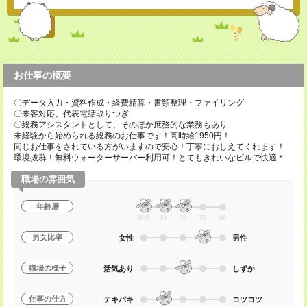
お仕事の概要
〇データ入力・資料作成・経費精算・書類整理・ファイリング
〇来客対応、代表電話取りつぎ
〇総務アシスタントとして、そのほか庶務的な業務もあり
未経験から始められる総務のお仕事です！高時給1950円！
同じお仕事をされている方がいますので安心！丁寧におしえてくれます！
環境抜群！無料ウォーターサーバー利用可！とてもきれいなビルで快適＊
職場の雰囲気
年齢層
20代
30
40
50
60
男女比率
女性
男性
職場の様子
活気あり
しずか
仕事の仕方
テキパキ
コツコツ