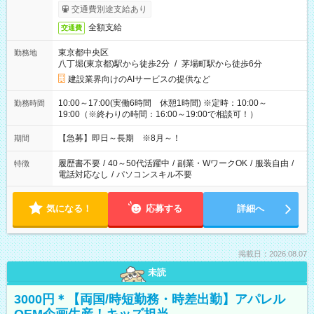
交通費別途支給あり
全額支給
交通費
東京都中央区
勤務地
八丁堀(東京都)駅から徒歩2分
/
茅場町駅から徒歩6分
建設業界向けのAIサービスの提供など
10:00～17:00(実働6時間 休憩1時間) ※定時：10:00～
勤務時間
19:00（※終わりの時間：16:00～19:00で相談可！）
【急募】即日～長期 ※8月～！
期間
履歴書不要
/
40～50代活躍中
/
副業・WワークOK
/
服装自由
/
特徴
電話対応なし
/
パソコンスキル不要
気になる！
応募する
詳細へ
掲載日：2026.08.07
未読
3000円＊【両国/時短勤務・時差出勤】アパレル