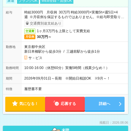
派遣
ブランクOK
WEB登録・面接OK
時給3000円 月収例 30万円 時給3000円×実働5h×週5日×4
給与
週 ※月収例を保証するものではありません。※給与即受取りサ
ービス利用可（利用条件有）
交通費別途支給あり
1ヶ月3万円を上限として実費支給
交通費
30万円～
月収例
東京都中央区
勤務地
新日本橋駅から徒歩3分
/
三越前駅から徒歩1分
サ－ビス
10:00-16:00（休憩60分）実働5時間（残業少なめ！）
勤務時間
2026年09月01日～長期 ※開始日相談OK ※9月～！
期間
履歴書不要
特徴
気になる！
応募する
詳細へ
掲載日：2026.08.06
未読