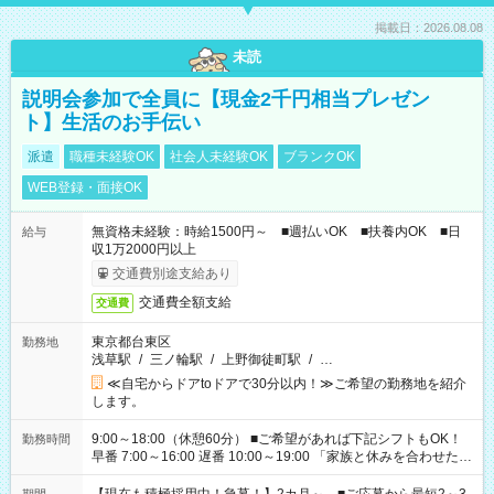
掲載日：2026.08.08
未読
説明会参加で全員に【現金2千円相当プレゼン
ト】生活のお手伝い
派遣
職種未経験OK
社会人未経験OK
ブランクOK
WEB登録・面接OK
無資格未経験：時給1500円～ ■週払いOK ■扶養内OK ■日
給与
収1万2000円以上
交通費別途支給あり
交通費全額支給
交通費
東京都台東区
勤務地
浅草駅
/
三ノ輪駅
/
上野御徒町駅
/
…
≪自宅からドアtoドアで30分以内！≫ご希望の勤務地を紹介
します。
9:00～18:00（休憩60分） ■ご希望があれば下記シフトもOK！
勤務時間
早番 7:00～16:00 遅番 10:00～19:00 「家族と休みを合わせた
い」 「余裕を持って夕飯の準備がしたい」 「できれば残業はし
たくない」 など、ご希望を教えてくださいね。 ※Wワーク希望