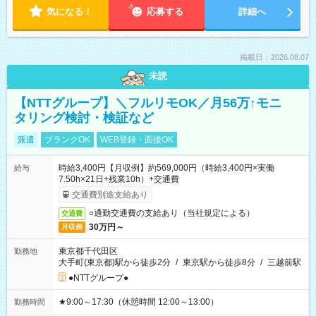
気になる！
応募する
詳細へ
掲載日：2026.08.07
未読
【NTTグループ】＼フルリモOK／月56万↑モニ
タリング検討・検証など
派遣
ブランクOK
WEB登録・面接OK
時給3,400円【月収例】約569,000円（時給3,400円×実働
給与
7.50h×21日+残業10h）+交通費
交通費別途支給あり
○通勤交通費の支給あり（当社規定による）
交通費
30万円～
月収例
東京都千代田区
勤務地
大手町(東京都)駅から徒歩2分
/
東京駅から徒歩8分
/
三越前駅
●NTTグループ●
★9:00～17:30（休憩時間 12:00～13:00）
勤務時間