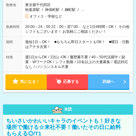
東京都千代田区
勤務地
秋葉原駅
/
神保町駅
/
麹町駅
/
…
オフィス・学校など
20:00～24：00 22：00～翌7:00 …など1日4時間～OK！ その他
勤務時間
シフトもございます！ お気軽にご相談ください！
激短1日～OK！ ■もちろん即日スタートもOK！ ■曜日・日数
期間
はアナタ次第！
週1日からOK
/
日払いOK
/
履歴書不要
/
40～50代活躍中
/
副
特徴
業・WワークOK
/
シフト勤務
/
10名以上の大量募集
/
電話対応
なし
/
パソコンスキル不要
気になる！
応募する
詳細へ
未読
ちいさいかわいいキャラのイベントも！好きな
場所で働ける☆来社不要！働いたその日に給料
もらえる◎/T1