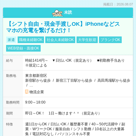
掲載日：2026.08.07
未読
【シフト自由・現金手渡しOK】iPhoneなどス
マホの充電を繋げるだけ！
派遣
職種未経験OK
社会人未経験OK
大学生歓迎
ブランクOK
WEB登録・面接OK
時給1414円～ ▼日払いOK（規定あり） ■初勤務手当あり
給与
※規定による
東京都新宿区
勤務地
新宿駅から徒歩
/
新宿三丁目駅から徒歩
/
高田馬場駅から徒歩
/
…
物流企業
9:00～18:00
勤務時間
即日～OK！ 1日～働けます＾＾（規定あり）
期間
週1日からOK
/
日払いOK
/
履歴書不要
/
40～50代活躍中
/
副
特徴
業・WワークOK
/
服装自由
/
シフト勤務
/
10名以上の大量募
集
/
電話対応なし
/
パソコンスキル不要