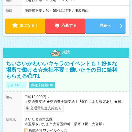
【急募】即日～長期 ※8月～！
期間
履歴書不要
/
40～50代活躍中
/
服装自由
特徴
気になる！
応募する
詳細へ
未読
ちいさいかわいいキャラのイベントも！好きな
場所で働ける☆来社不要！働いたその日に給料
もらえる◎/T1
アルバイト
職種未経験OK
日給13,000円～
給与
＋交通費支給 ★交通費全額支給！ ┗案件により規定あり ★日払
いOK！（規定あり） ┗働いたその日に現金GET♪ お仕事後はコ
交通費別途支給あり
ンビニATMから 日払い分を引き落とせます！ 【試用期間】試
用期間なし
さいたま市大宮区
勤務地
埼玉県さいたま市大宮区錦町（最寄り駅：大宮駅）
株式会社ワンベルウッズ