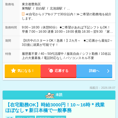
東京都豊島区
勤務地
巣鴨駅
/
目白駅
/
北池袋駅
/
…
≪自宅からドアtoドアで30分以内！≫ご希望の勤務地を紹介
します。
9:00～18:00（休憩60分） ■ご希望があれば下記シフトもOK！
勤務時間
早番 7:00～16:00 遅番 10:00～19:00 夜勤 16:30～翌9:30 「家族
と休みを合わせたい」 「余裕を持って夕飯の準備がしたい」
「できれば残業はしたくない」 など、ご希望を教えてください
【8月中のスタートOK！急募！】2カ月～ ■ご応募から最短2～
期間
ね。 ※Wワーク希望の方へ 今ご覧のお仕事で希望する勤務時間
3日後に就業が可能です！
と、もう1つのお仕事の勤務時間。 合計で週40時間を超える場
合は応募できません。
履歴書不要
/
40～50代活躍中
/
服装自由
/
シフト勤務
/
10名以
特徴
上の大量募集
/
電話対応なし
/
パソコンスキル不要
気になる！
応募する
詳細へ
掲載日：2026.08.07
未読
【在宅勤務OK】時給3000円！10～16時＊残業
ほぼなし▼新日本橋で一般事務