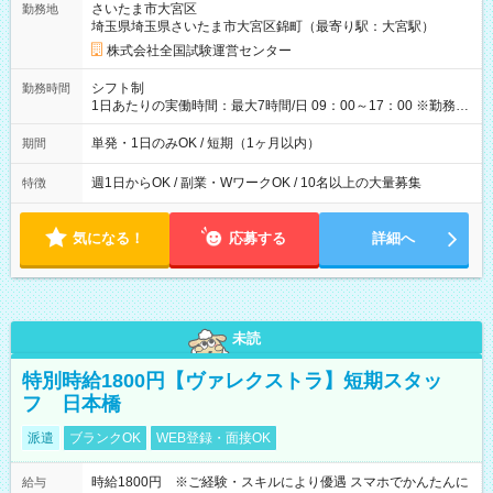
さいたま市大宮区
勤務地
例】 ・河合塾模擬試験 8:30～17:30（休憩1時間） 時給1,300円
埼玉県埼玉県さいたま市大宮区錦町（最寄り駅：大宮駅）
×8時間＝日収10,400円＋交通費 ※当日の役割により時給＋100
円の場合あり ・国家試験 7:00～13:30（休憩なし） 時給1,300
株式会社全国試験運営センター
円（役割手当＋100円）×6時間＝日収8,400円＋交通費 【試用期
間】試用期間なし
シフト制
勤務時間
1日あたりの実働時間：最大7時間/日 09：00～17：00 ※勤務時
間は 試験により異なります。
単発・1日のみOK / 短期（1ヶ月以内）
期間
週1日からOK / 副業・WワークOK / 10名以上の大量募集
特徴
気になる！
応募する
詳細へ
未読
特別時給1800円【ヴァレクストラ】短期スタッ
フ 日本橋
派遣
ブランクOK
WEB登録・面接OK
時給1800円 ※ご経験・スキルにより優遇 スマホでかんたんに
給与