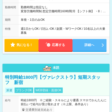
勤務時間は指定なし
勤務時間
変形労働時間制 想定労働時間160時間/月 【シフト例】 ・8：00
～21：00
単発・1日のみOK
期間
週1日からOK / 日払いOK / 副業・WワークOK / 10名以上の大量
特徴
募集
気になる！
応募する
詳細へ
未読
特別時給1800円【ヴァレクストラ】短期スタッ
フ 新宿
派遣
ブランクOK
WEB登録・面接OK
時給1800円 ※ご経験・スキルにより優遇 スマホでかんたんに
給与
前払いで給与が受け取れます（※上限、条件あり）
交通費別途支給あり