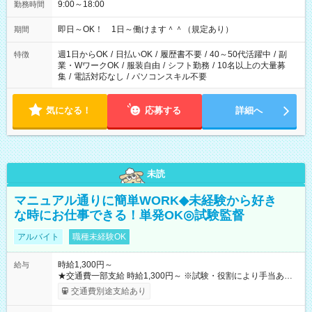
9:00～18:00
勤務時間
即日～OK！ 1日～働けます＾＾（規定あり）
期間
週1日からOK
/
日払いOK
/
履歴書不要
/
40～50代活躍中
/
副
特徴
業・WワークOK
/
服装自由
/
シフト勤務
/
10名以上の大量募
集
/
電話対応なし
/
パソコンスキル不要
気になる！
応募する
詳細へ
未読
マニュアル通りに簡単WORK◆未経験から好き
な時にお仕事できる！単発OK◎試験監督
アルバイト
職種未経験OK
時給1,300円～
給与
★交通費一部支給 時給1,300円～ ※試験・役割により手当あり
※勤務回数により昇給あり 【即給（前払い）オプションあ
交通費別途支給あり
り！】 希望される場合、勤務から1週間ほどで給与の一部を受け
取れます。 ※手数料418円がかかります。 【過去試験日の収入