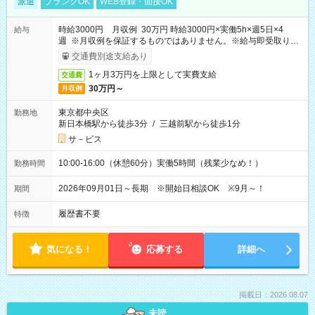
派遣
ブランクOK
WEB登録・面接OK
時給3000円 月収例 30万円 時給3000円×実働5h×週5日×4
給与
週 ※月収例を保証するものではありません。※給与即受取りサ
ービス利用可（利用条件有）
交通費別途支給あり
1ヶ月3万円を上限として実費支給
交通費
30万円～
月収例
東京都中央区
勤務地
新日本橋駅から徒歩3分
/
三越前駅から徒歩1分
サ－ビス
10:00-16:00（休憩60分）実働5時間（残業少なめ！）
勤務時間
2026年09月01日～長期 ※開始日相談OK ※9月～！
期間
履歴書不要
特徴
気になる！
応募する
詳細へ
掲載日：2026.08.07
未読