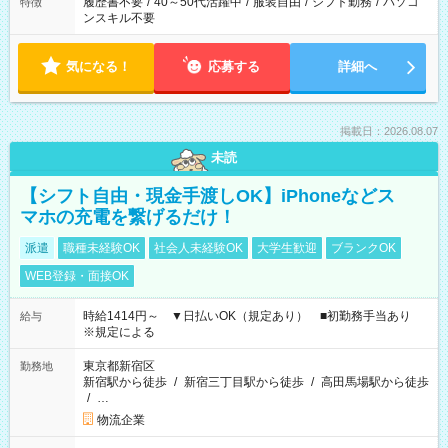
履歴書不要
/
40～50代活躍中
/
服装自由
/
シフト勤務
/
パソコ
特徴
ンスキル不要
気になる！
応募する
詳細へ
掲載日：2026.08.07
未読
【シフト自由・現金手渡しOK】iPhoneなどス
マホの充電を繋げるだけ！
派遣
職種未経験OK
社会人未経験OK
大学生歓迎
ブランクOK
WEB登録・面接OK
時給1414円～ ▼日払いOK（規定あり） ■初勤務手当あり
給与
※規定による
東京都新宿区
勤務地
新宿駅から徒歩
/
新宿三丁目駅から徒歩
/
高田馬場駅から徒歩
/
…
物流企業