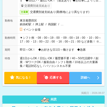
す ◆日払い・週払いOK！（規定あり）◆お仕事によって日給
も異なります
交通費別途支給あり
交通費別途支給あり(勤務地により異なります)
交通費
東京都墨田区
勤務地
錦糸町駅
/
押上駅
/
両国駅
/
…
イベント会場
▼シフト例 ・08：00～19：00 ・09：00～18：00 ・10：00～
勤務時間
17：00 ・13：00～22：00 ・16：00～21：00 など多数！ ※お
仕事により勤務時間が異なります
即日～OK！ ◆お好きな日1日～働けます ◆急募
期間
週1日からOK
/
日払いOK
/
履歴書不要
/
40～50代活躍中
/
副
特徴
業・WワークOK
/
服装自由
/
シフト勤務
/
10名以上の大量募
集
/
電話対応なし
/
パソコンスキル不要
気になる！
応募する
詳細へ
掲載日：2026.08.07
未読