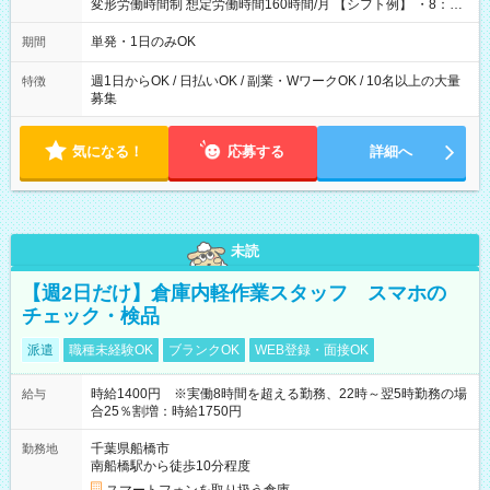
変形労働時間制 想定労働時間160時間/月 【シフト例】 ・8：00
～21：00
単発・1日のみOK
期間
週1日からOK / 日払いOK / 副業・WワークOK / 10名以上の大量
特徴
募集
気になる！
応募する
詳細へ
未読
【週2日だけ】倉庫内軽作業スタッフ スマホの
チェック・検品
派遣
職種未経験OK
ブランクOK
WEB登録・面接OK
時給1400円 ※実働8時間を超える勤務、22時～翌5時勤務の場
給与
合25％割増：時給1750円
千葉県船橋市
勤務地
南船橋駅から徒歩10分程度