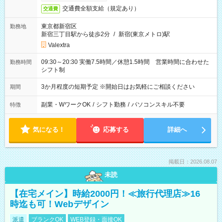
交通費全額支給（規定あり）
交通費
東京都新宿区
勤務地
新宿三丁目駅から徒歩2分
/
新宿(東京メトロ)駅
Valextra
09:30～20:30 実働7.5時間／休憩1.5時間 営業時間に合わせた
勤務時間
シフト制
3か月程度の短期予定 ※開始日はお気軽にご相談ください
期間
副業・WワークOK
/
シフト勤務
/
パソコンスキル不要
特徴
気になる！
応募する
詳細へ
掲載日：2026.08.07
未読
【在宅メイン】時給2000円！≪旅行代理店≫16
時迄も可！Webデザイン
派遣
ブランクOK
WEB登録・面接OK