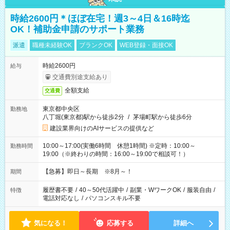
時給2600円＊ほぼ在宅！週3～4日＆16時迄
OK！補助金申請のサポート業務
派遣
職種未経験OK
ブランクOK
WEB登録・面接OK
時給2600円
給与
交通費別途支給あり
全額支給
交通費
東京都中央区
勤務地
八丁堀(東京都)駅から徒歩2分
/
茅場町駅から徒歩6分
建設業界向けのAIサービスの提供など
10:00～17:00(実働6時間 休憩1時間) ※定時：10:00～
勤務時間
19:00（※終わりの時間：16:00～19:00で相談可！）
【急募】即日～長期 ※8月～！
期間
履歴書不要
/
40～50代活躍中
/
副業・WワークOK
/
服装自由
/
特徴
電話対応なし
/
パソコンスキル不要
気になる！
応募する
詳細へ