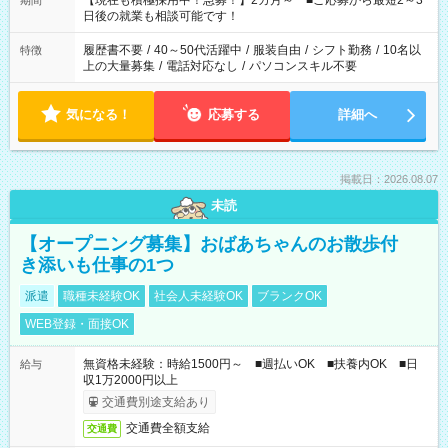
【現在も積極採用中！急募！】2カ月～ ■ご応募から最短2～3
期間
の方へ 今ご覧のお仕事で希望する勤務時間と、もう1つのお仕事
日後の就業も相談可能です！
の勤務時間。 合計で週40時間を超える場合は応募できません。
履歴書不要
/
40～50代活躍中
/
服装自由
/
シフト勤務
/
10名以
特徴
上の大量募集
/
電話対応なし
/
パソコンスキル不要
気になる！
応募する
詳細へ
掲載日：2026.08.07
未読
【オープニング募集】おばあちゃんのお散歩付
き添いも仕事の1つ
派遣
職種未経験OK
社会人未経験OK
ブランクOK
WEB登録・面接OK
無資格未経験：時給1500円～ ■週払いOK ■扶養内OK ■日
給与
収1万2000円以上
交通費別途支給あり
交通費全額支給
交通費