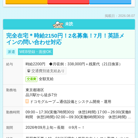
掲載日：2026.08.07
未読
完全在宅＊時給2150円！2名募集！7月！英語メ
インの問い合わせ対応
派遣
WEB登録・面接OK
時給2200円 ◆月収例：338,000円＋残業代（21日換算）
給与
交通費別途支給あり
全額支給
交通費
東京都港区
勤務地
品川駅から徒歩7分
ドコモグループ→通信設備とシステム開発・運用
09:00～17:30(実働7時間30分 休憩1時間) 17:00～26:00(実働8
勤務時間
時間 休憩1時間) 02:00～09:30(実働6時間30分 休憩1時間) ※
日勤は就業時間1/夜勤は就業時間2.3を連続で行って頂きます
2026年09月上旬～長期 ※9月～！
期間