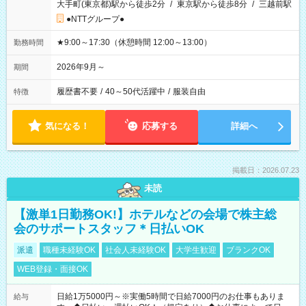
大手町(東京都)駅から徒歩2分
/
東京駅から徒歩8分
/
三越前駅
●NTTグループ●
★9:00～17:30（休憩時間 12:00～13:00）
勤務時間
2026年9月～
期間
履歴書不要
/
40～50代活躍中
/
服装自由
特徴
気になる！
応募する
詳細へ
掲載日：2026.07.23
未読
【激単1日勤務OK!】ホテルなどの会場で株主総
会のサポートスタッフ＊日払いOK
派遣
職種未経験OK
社会人未経験OK
大学生歓迎
ブランクOK
WEB登録・面接OK
日給1万5000円～※実働5時間で日給7000円のお仕事もありま
給与