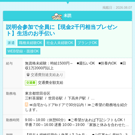
掲載日：2026.08.07
未読
説明会参加で全員に【現金2千円相当プレゼン
ト】生活のお手伝い
派遣
職種未経験OK
社会人未経験OK
ブランクOK
WEB登録・面接OK
無資格未経験：時給1500円～ ■週払いOK ■扶養内OK ■日
給与
収1万2000円以上
交通費別途支給あり
交通費全額支給
交通費
東京都世田谷区
勤務地
三軒茶屋駅
/
世田谷駅
/
下高井戸駅
/
…
≪自宅からドアtoドアで30分以内！≫ご希望の勤務地を紹介
します。
9:00～18:00（休憩60分） ■ご希望があれば下記シフトもOK！
勤務時間
早番 7:00～16:00 遅番 10:00～19:00 「家族と休みを合わせた
い」 「余裕を持って夕飯の準備がしたい」 「できれば残業はし
たくない」 など、ご希望を教えてくださいね。 ※Wワーク希望