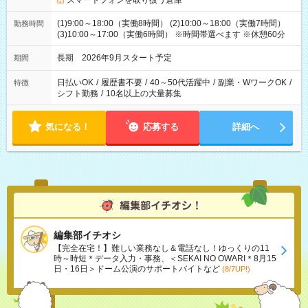
スマートフォンを取り扱う倉庫
(1)9:00～18:00（実働8時間） (2)10:00～18:00（実働7時間）
勤務時間
(3)10:00～17:00（実働6時間） ※時間帯選べます ※休憩60分
長期 2026年9月スタート予定
期間
日払いOK
/
履歴書不要
/
40～50代活躍中
/
副業・WワークOK
/
特徴
シフト勤務
/
10名以上の大量募集
気になる！
応募する
詳細へ
編集部イチオシ
【完全在宅！】難しい業務なし＆電話なし！ゆっくりの11
時～時短＊データ入力・事務、＜SEKAI NO OWARI＊8月15
日・16日＞ドーム公演のサポートバイトなど
(8/7UP!)