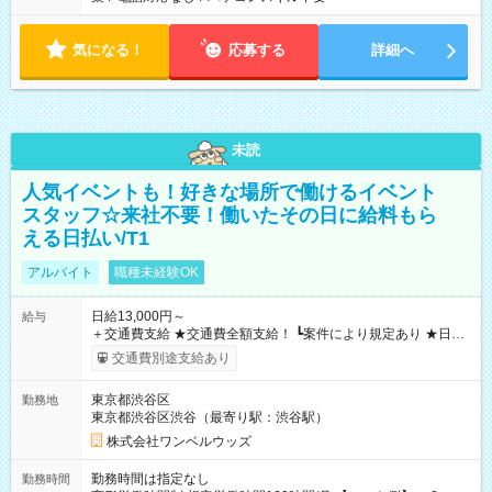
気になる！
応募する
詳細へ
未読
人気イベントも！好きな場所で働けるイベント
スタッフ☆来社不要！働いたその日に給料もら
える日払い/T1
アルバイト
職種未経験OK
日給13,000円～
給与
＋交通費支給 ★交通費全額支給！ ┗案件により規定あり ★日払
いOK！（規定あり） ┗働いたその日に現金GET♪ お仕事後はコ
交通費別途支給あり
ンビニATMから 日払い分を引き落とせます！ 【試用期間】試
用期間なし
東京都渋谷区
勤務地
東京都渋谷区渋谷（最寄り駅：渋谷駅）
株式会社ワンベルウッズ
勤務時間は指定なし
勤務時間