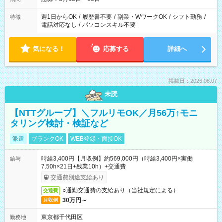
週1日からOK
/
履歴書不要
/
副業・WワークOK
/
シフト勤務
/
特徴
電話対応なし
/
パソコンスキル不要
気になる！
応募する
詳細へ
掲載日：2026.08.07
未読
【NTTグループ】＼フルリモOK／月56万↑モニ
タリング検討・検証など
派遣
ブランクOK
WEB登録・面接OK
時給3,400円【月収例】約569,000円（時給3,400円×実働
給与
7.50h×21日+残業10h）+交通費
交通費別途支給あり
○通勤交通費の支給あり（当社規定による）
交通費
30万円～
月収例
東京都千代田区
勤務地