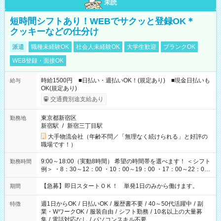
未読
短時間シフトあり！WEBでサクッと登録OK＊
クッキーなどの仕分け
派遣
職種未経験OK
社会人未経験OK
大学生歓迎
ブランクOK
WEB登録・面接OK
時給1500円 ■日払い・週払いOK！(規定あり) ■現金日払いも
給与
OK(規定あり)
交通費別途支給あり
東京都新宿区
勤務地
新宿駅
/
新宿三丁目駅
大手物流会社（年齢不問／「無理なく続けられる」と好評の
職場です！）
9:00～18:00（実動8時間） 希望の時間帯を選べます！ ＜シフト
勤務時間
例＞ ・8：30～12：00 ・10：00～19：00 ・17：00～22：00
・13：00～22：00 ・22：00～翌6：00 など
【急募】即日スタートＯＫ！ 単発1日のみから働けます。
期間
週1日からOK
/
日払いOK
/
履歴書不要
/
40～50代活躍中
/
副
特徴
業・WワークOK
/
服装自由
/
シフト勤務
/
10名以上の大量募
集
/
電話対応なし
/
パソコンスキル不要