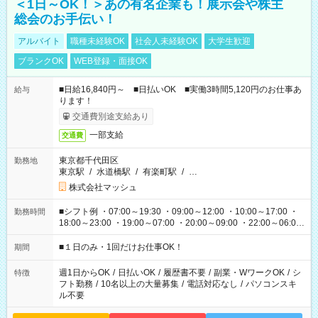
＜1日～OK！＞あの有名企業も！展示会や株主
総会のお手伝い！
アルバイト
職種未経験OK
社会人未経験OK
大学生歓迎
ブランクOK
WEB登録・面接OK
■日給16,840円～ ■日払いOK ■実働3時間5,120円のお仕事あ
給与
ります！
交通費別途支給あり
一部支給
交通費
東京都千代田区
勤務地
東京駅
/
水道橋駅
/
有楽町駅
/
…
株式会社マッシュ
■シフト例 ・07:00～19:30 ・09:00～12:00 ・10:00～17:00 ・
勤務時間
18:00～23:00 ・19:00～07:00 ・20:00～09:00 ・22:00～06:00
etc ★最短で3時間で5,120円のお仕事から 15時間で2万円近く稼
げるお仕事も！ ご希望のお時間に合わせてご紹介！ ※シフトは
■１日のみ・1回だけお仕事OK！
期間
現場によって異なります。 ※勿論、休憩時間はあるのでご安心
ください！
週1日からOK
/
日払いOK
/
履歴書不要
/
副業・WワークOK
/
シ
特徴
フト勤務
/
10名以上の大量募集
/
電話対応なし
/
パソコンスキ
ル不要