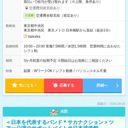
前払いで給与が受け取れます（※上限、条件あり）
交通費別途支給あり
交通費全額支給（規定あり）
交通費
東京都中央区
勤務地
東京都中央区 東京メトロ 日本橋駅から直結（徒歩1分）
Valextra
10:00～20:00 実働7.5時間／休憩1.5時間 営業時間に合わせた
勤務時間
シフト制
3か月程度の短期予定 ※開始日はお気軽にご相談ください
期間
副業・WワークOK
/
シフト勤務
/
パソコンスキル不要
特徴
気になる！
応募する
詳細へ
掲載日：2026.08.03
未読
＜日本を代表するバンド＊サカナクション＞ツ