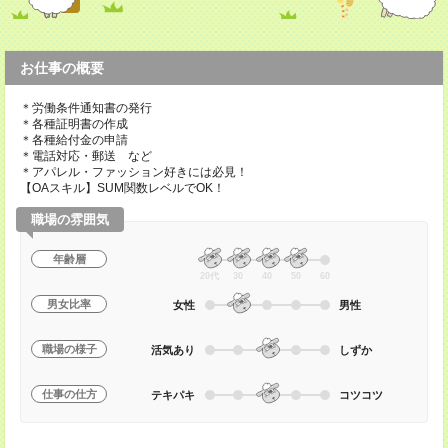
お仕事の概要
＊労働条件通知書の発行
＊各種証明書の作成
＊各種給付金の申請
＊電話対応・郵送 など
＊アパレル・ファッション好きには必見！
【OAスキル】SUM関数レベルでOK！
職場の雰囲気
年齢層
20代
30
40
50
60
男女比率
女性
男性
職場の様子
活気あり
しずか
仕事の仕方
テキパキ
コツコツ