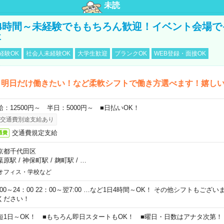
未読
4時間～未経験でももちろん歓迎！イベント会場で
事
経験OK
社会人未経験OK
大学生歓迎
ブランクOK
WEB登録・面接OK
ら明日だけ働きたい！など柔軟シフトで働き方選べます！嬉し
給：12500円～ 半日：5000円～ ■日払いOK！
交通費別途支給あり
交通費規定支給
通費
京都千代田区
葉原駅
/
神保町駅
/
麹町駅
/
…
オフィス・学校など
0:00～24：00 22：00～翌7:00 …など1日4時間～OK！ その他シフトもござ
ください！
短1日～OK！ ■もちろん即日スタートもOK！ ■曜日・日数はアナタ次第！