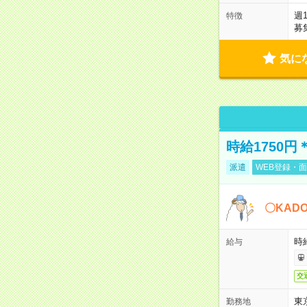
週
特徴
募
気に
時給1750
派遣
WEB登録・面
〇KAD
時給
給与
交
東
勤務地