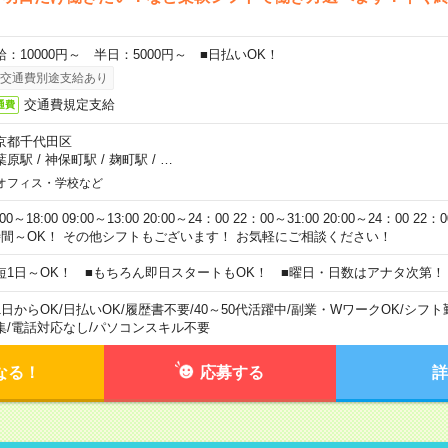
給：10000円～ 半日：5000円～ ■日払いOK！
交通費別途支給あり
交通費規定支給
通費
京都千代田区
葉原駅
/
神保町駅
/
麹町駅
/
…
オフィス・学校など
:00～18:00 09:00～13:00 20:00～24：00 22：00～31:00 20:00～24：00 2
時間～OK！ その他シフトもございます！ お気軽にご相談ください！
短1日～OK！ ■もちろん即日スタートもOK！ ■曜日・日数はアナタ次第！
1日からOK
/
日払いOK
/
履歴書不要
/
40～50代活躍中
/
副業・WワークOK
/
シフト
集
/
電話対応なし
/
パソコンスキル不要
なる！
応募する
詳