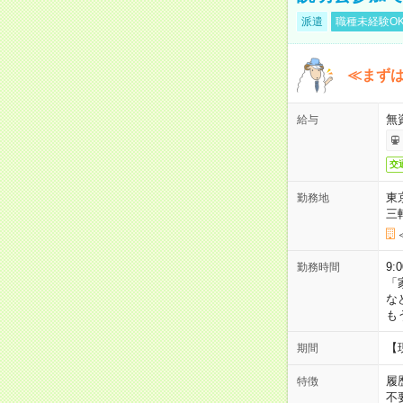
派遣
職種未経験O
≪まずは
無
給与
交
東
勤務地
三
9:
勤務時間
「
な
も
【
期間
履
特徴
不