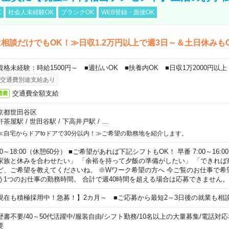
K
社会人未経験OK
ブランクOK
WEB登録・面接OK
相談だけでもOK！≫日収1.2万円以上で週3日～＆土日休みも
資格未経験：時給1500円～ ■週払いOK ■扶養内OK ■日収1万2000円以上
交通費別途支給あり
交通費全額支給
通費
京都世田谷区
軒茶屋駅
/
世田谷駅
/
下高井戸駅
/
…
≪自宅からドアtoドアで30分以内！≫ご希望の勤務地を紹介します。
00～18:00（休憩60分） ■ご希望があれば下記シフトもOK！ 早番 7:00～16:00 遅
家族と休みを合わせたい」 「余裕を持って夕飯の準備がしたい」 「できれば
ど、ご希望を教えてくださいね。 ※Wワーク希望の方へ 今ご覧のお仕事で希
う1つのお仕事の勤務時間。 合計で週40時間を超える場合は応募できません。
現在も積極採用中！急募！】2カ月～ ■ご応募から最短2～3日後の就業も相
歴書不要
/
40～50代活躍中
/
服装自由
/
シフト勤務
/
10名以上の大量募集
/
電話対応
要