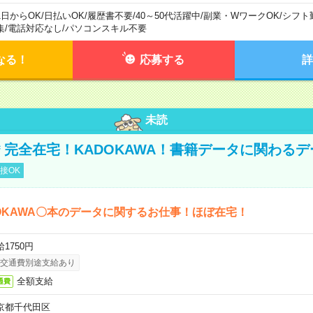
1日からOK
/
日払いOK
/
履歴書不要
/
40～50代活躍中
/
副業・WワークOK
/
シフト
集
/
電話対応なし
/
パソコンスキル不要
なる！
応募する
詳
未読
円＊完全在宅！KADOKAWA！書籍データに関わる
接OK
OKAWA〇本のデータに関するお仕事！ほぼ在宅！
1750円
交通費別途支給あり
全額支給
通費
京都千代田区