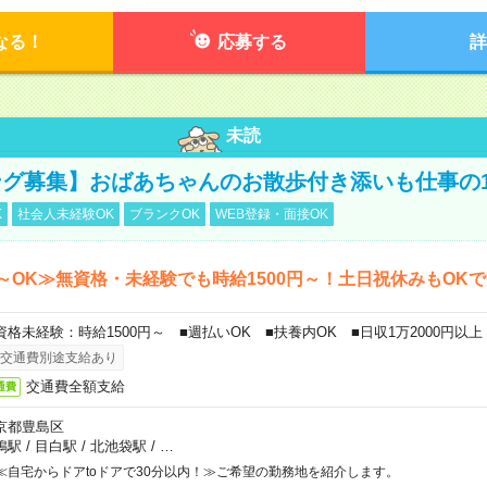
なる！
応募する
詳
未読
グ募集】おばあちゃんのお散歩付き添いも仕事の
K
社会人未経験OK
ブランクOK
WEB登録・面接OK
～OK≫無資格・未経験でも時給1500円～！土日祝休みもOK
資格未経験：時給1500円～ ■週払いOK ■扶養内OK ■日収1万2000円以上
交通費別途支給あり
交通費全額支給
通費
京都豊島区
鴨駅
/
目白駅
/
北池袋駅
/
…
≪自宅からドアtoドアで30分以内！≫ご希望の勤務地を紹介します。