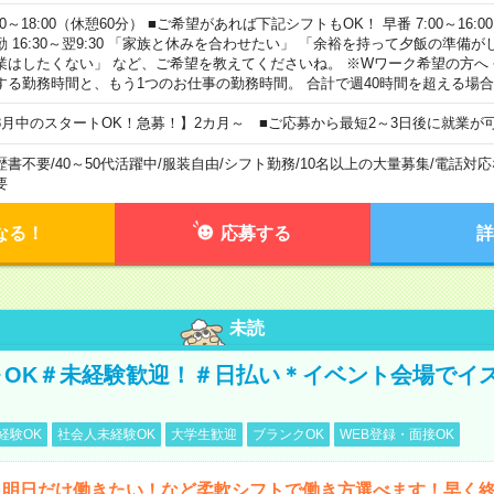
00～18:00（休憩60分） ■ご希望があれば下記シフトもOK！ 早番 7:00～16:00 遅
勤 16:30～翌9:30 「家族と休みを合わせたい」 「余裕を持って夕飯の準備
業はしたくない」 など、ご希望を教えてくださいね。 ※Wワーク希望の方へ
する勤務時間と、もう1つのお仕事の勤務時間。 合計で週40時間を超える場
8月中のスタートOK！急募！】2カ月～ ■ご応募から最短2～3日後に就業が
歴書不要
/
40～50代活躍中
/
服装自由
/
シフト勤務
/
10名以上の大量募集
/
電話対応
要
なる！
応募する
詳
未読
～OK＃未経験歓迎！＃日払い＊イベント会場でイ
経験OK
社会人未経験OK
大学生歓迎
ブランクOK
WEB登録・面接OK
ら明日だけ働きたい！など柔軟シフトで働き方選べます！早く