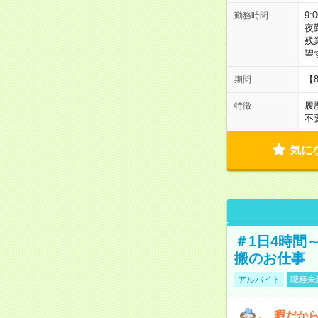
9:
勤務時間
夜
残
望
【
期間
履
特徴
不
気に
＃1日4時間
搬のお仕事
アルバイト
職種未
暇だか