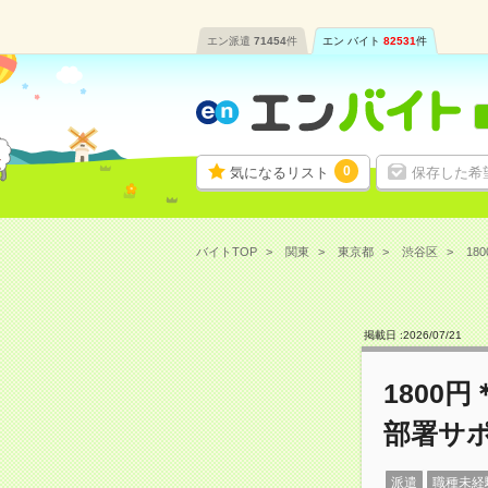
エン派遣
71454
件
エン バイト
82531
件
0
気になるリスト
保存した希
バイトTOP
関東
東京都
渋谷区
18
掲載日 :
2026
/
07
/
21
1800
部署サ
派遣
職種未経