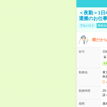
＜夜勤＞1日
運搬のお仕
アルバイト
職種未
暇だか
日
給与
交
東
勤務地
秋
2
勤務時間
談
激
期間