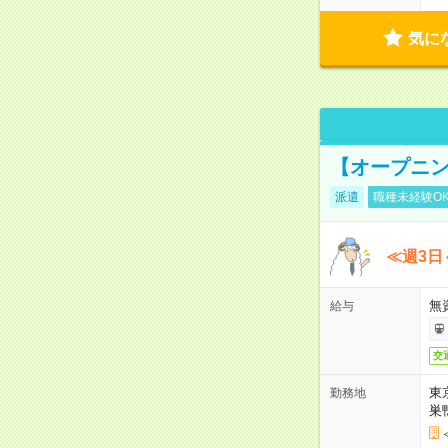
気に
【オープニン
派遣
職種未経験O
≪週3日
無
給与
交
東
勤務地
巣