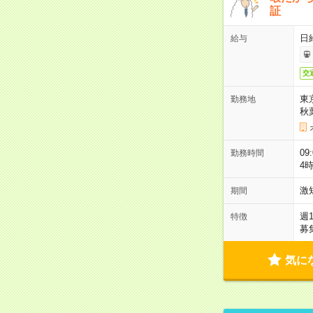
証
日
給与
交
東
勤務地
秋
09
勤務時間
4
激
期間
週
特徴
募
気に