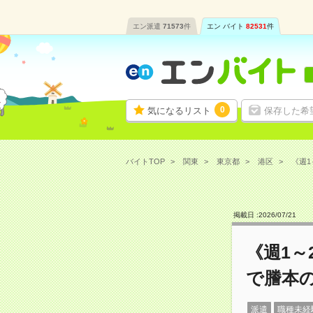
エン派遣
71573
件
エン バイト
82531
件
0
気になるリスト
保存した希
バイトTOP
関東
東京都
港区
《週1
掲載日 :
2026
/
07
/
21
《週1～
で謄本
派遣
職種未経