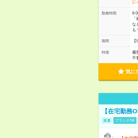
9:
勤務時間
「
な
も
【
期間
履
特徴
不
気に
【在宅勤務O
派遣
ブランクOK