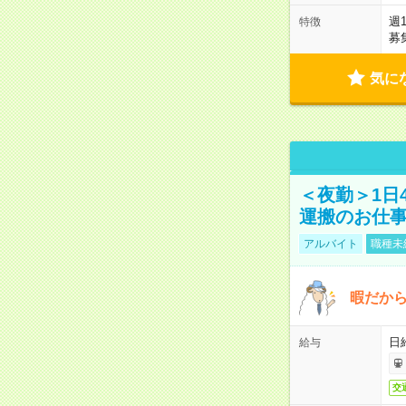
週
特徴
募
気に
＜夜勤＞1日
運搬のお仕
アルバイト
職種未
暇だか
日
給与
交