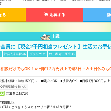
要
なる！
応募する
詳
未読
全員に【現金2千円相当プレゼント】生活のお手
K
社会人未経験OK
ブランクOK
WEB登録・面接OK
相談だけでもOK！≫日収1.2万円以上で週3日～＆土日休みも
資格未経験：時給1500円～ ■週払いOK ■扶養内OK ■日収1万2000円以上
交通費別途支給あり
交通費全額支給
通費
京都墨田区
糸町駅
/
とうきょうスカイツリー駅
/
京成曳舟駅
/
…