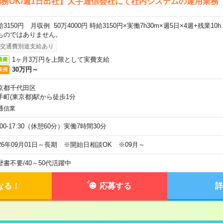
務OK/週1日出社】大手通信会社にて社内システムの運用業務
給3150円 月収例 50万4000円 時給3150円×実働7h30m×週5日×4週+残業1
ものではありません。
交通費別途支給あり
1ヶ月3万円を上限として実費支給
通費
30万円～
収例
京都千代田区
手町(東京都)駅から徒歩1分
通信業
:00-17:30（休憩60分）実働7時間30分
026年09月01日～長期 ※開始日相談OK ※09月～
歴書不要
/
40～50代活躍中
なる！
応募する
詳