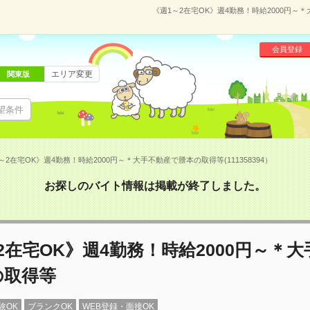
《週1～2在宅OK》週4勤務！時給2000円～＊
会員登録
エリア変更
関東版
望条件
～2在宅OK》週4勤務！時給2000円～＊大手不動産で謄本の取得等(111358394）
お探しのバイト情報は掲載が終了しました。
2在宅OK》週4勤務！時給2000円～＊
の取得等
験OK
ブランクOK
WEB登録・面接OK