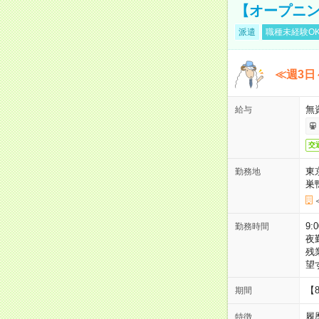
【オープニン
派遣
職種未経験O
≪週3日
無
給与
交
東
勤務地
巣
9:
勤務時間
夜
残
望
【
期間
履
特徴