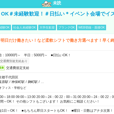
未読
～OK＃未経験歓迎！＃日払い＊イベント会場でイ
経験OK
社会人未経験OK
大学生歓迎
ブランクOK
WEB登録・面接OK
ら明日だけ働きたい！など柔軟シフトで働き方選べます！早く
給：10000円～ 半日：5000円～ ■日払いOK！
交通費別途支給あり
交通費規定支給
通費
京都千代田区
葉原駅
/
神保町駅
/
麹町駅
/
…
オフィス・学校など
:00～18:00 09:00～13:00 20:00～24：00 22：00～31:00 20:00～24：00 2
時間～OK！ その他シフトもございます！ お気軽にご相談ください！
短1日～OK！ ■もちろん即日スタートもOK！ ■曜日・日数はアナタ次第！