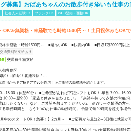
グ募集】おばあちゃんのお散歩付き添いも仕事の
K
社会人未経験OK
ブランクOK
WEB登録・面接OK
～OK≫無資格・未経験でも時給1500円～！土日祝休みもOK
資格未経験：時給1500円～ ■週払いOK ■扶養内OK ■日収1万2000円以上
交通費別途支給あり
交通費全額支給
通費
京都豊島区
鴨駅
/
目白駅
/
北池袋駅
/
…
≪自宅からドアtoドアで30分以内！≫ご希望の勤務地を紹介します。
00～18:00（休憩60分） ■ご希望があれば下記シフトもOK！ 早番 7:00～16:00 遅
勤 16:30～翌9:30 「家族と休みを合わせたい」 「余裕を持って夕飯の準備
業はしたくない」 など、ご希望を教えてくださいね。 ※Wワーク希望の方へ
する勤務時間と、もう1つのお仕事の勤務時間。 合計で週40時間を超える場
8月中のスタートOK！急募！】2カ月～ ■ご応募から最短2～3日後に就業が
歴書不要
/
40～50代活躍中
/
服装自由
/
シフト勤務
/
10名以上の大量募集
/
電話対応