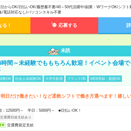
1日からOK
/
日払いOK
/
履歴書不要
/
40～50代活躍中
/
副業・WワークOK
/
シフト
集
/
電話対応なし
/
パソコンスキル不要
なる！
応募する
詳
未読
4時間～未経験でももちろん歓迎！イベント会場で
事
経験OK
社会人未経験OK
大学生歓迎
ブランクOK
WEB登録・面接OK
ら明日だけ働きたい！など柔軟シフトで働き方選べます！嬉し
給：12500円～ 半日：5000円～ ■日払いOK！
交通費別途支給あり
交通費規定支給
通費