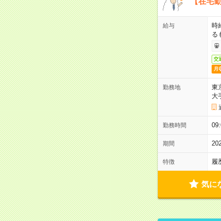
【在宅勤
時
給与
る
交
月
東
勤務地
大
09
勤務時間
2
期間
履
特徴
気に