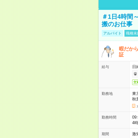
＃1日4時間
搬のお仕事
アルバイト
職種未
暇だか
証
日
給与
交
東
勤務地
秋
09
勤務時間
4
激
期間