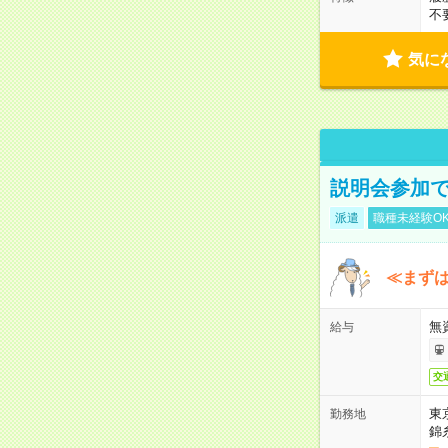
不
気に
説明会参加で
派遣
職種未経験O
≪まずは
無
給与
交
東
勤務地
錦