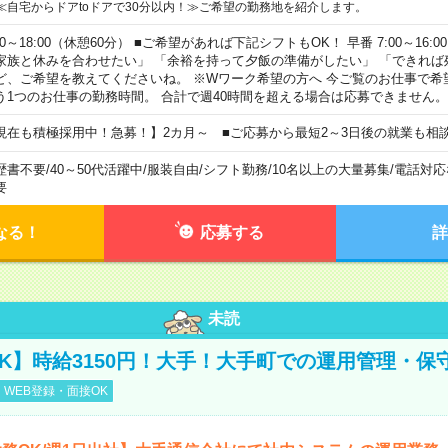
≪自宅からドアtoドアで30分以内！≫ご希望の勤務地を紹介します。
00～18:00（休憩60分） ■ご希望があれば下記シフトもOK！ 早番 7:00～16:00 遅
家族と休みを合わせたい」 「余裕を持って夕飯の準備がしたい」 「できれば
ど、ご希望を教えてくださいね。 ※Wワーク希望の方へ 今ご覧のお仕事で希
う1つのお仕事の勤務時間。 合計で週40時間を超える場合は応募できません。
現在も積極採用中！急募！】2カ月～ ■ご応募から最短2～3日後の就業も相
歴書不要
/
40～50代活躍中
/
服装自由
/
シフト勤務
/
10名以上の大量募集
/
電話対応
要
なる！
応募する
詳
未読
K】時給3150円！大手！大手町での運用管理・保
WEB登録・面接OK