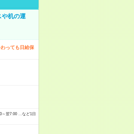
スや机の運
終わっても日給保
2：00～翌7:00 …など1日