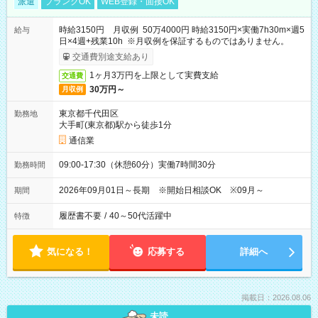
派遣
ブランクOK
WEB登録・面接OK
時給3150円 月収例 50万4000円 時給3150円×実働7h30m×週5
給与
日×4週+残業10h ※月収例を保証するものではありません。
交通費別途支給あり
1ヶ月3万円を上限として実費支給
交通費
30万円～
月収例
東京都千代田区
勤務地
大手町(東京都)駅から徒歩1分
通信業
09:00-17:30（休憩60分）実働7時間30分
勤務時間
2026年09月01日～長期 ※開始日相談OK ※09月～
期間
履歴書不要
/
40～50代活躍中
特徴
気になる！
応募する
詳細へ
掲載日：2026.08.06
未読