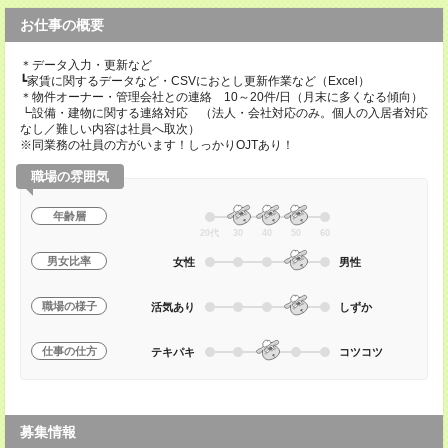
お仕事の概要
＊データ入力・更新など
┗家賃に関するデータなど・CSVにおとし更新作業など（Excel）
＊物件オーナー・管理会社との連絡 10～20件/日（月末に多くなる傾向）
┗設備・建物に関する連絡対応 （法人・会社対応のみ。個人の入居者対応
なし／難しい内容は社員へ取次）
※同業務の社員の方がいます！しっかりOJTあり！
職場の雰囲気
年齢層
20代
30
40
50
60
男女比率
女性
男性
職場の様子
活気あり
しずか
仕事の仕方
テキパキ
コツコツ
募集情報