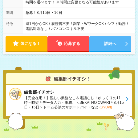
時間を選べます！ ※時間は変更となる可能性があります
急募！8月15日・16日
期間
週1日からOK
/
履歴書不要
/
副業・WワークOK
/
シフト勤務
/
特徴
電話対応なし
/
パソコンスキル不要
気になる！
応募する
詳細へ
編集部イチオシ
【完全在宅！】難しい業務なし＆電話なし！ゆっくりの11
時～時短＊データ入力・事務、＜SEKAI NO OWARI＊8月15
日・16日＞ドーム公演のサポートバイトなど
(8/7UP!)