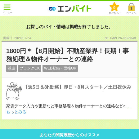
0
メニュー
気になる！
ログイン
お探しのバイト情報は掲載が終了しました。
掲載日 :2026
/
07
/
24
No.TMPE26-0526649
1800円＊【8月開始】不動産業界！長期！事
務処理＆物件オーナーとの連絡
派遣
ブランクOK
WEB登録・面接OK
【週5日＆8h勤務】即日・8月スタート／土日祝休み
家賃データ入力や更新など事務処理＆物件オーナーとの連絡など○
...
もっとみる
あなたの閲覧履歴からのオススメ