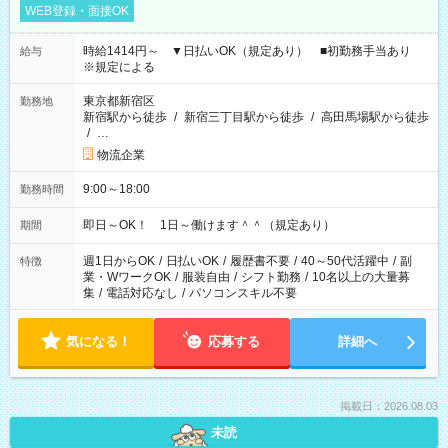
WEB登録・面接OK
時給1414円～ ▼日払いOK（規定あり） ■初勤務手当あり
給与
※規定による
東京都新宿区
勤務地
新宿駅から徒歩
/
新宿三丁目駅から徒歩
/
高田馬場駅から徒歩
/
…
物流企業
9:00～18:00
勤務時間
即日～OK！ 1日～働けます＾＾（規定あり）
期間
週1日からOK
/
日払いOK
/
履歴書不要
/
40～50代活躍中
/
副
特徴
業・WワークOK
/
服装自由
/
シフト勤務
/
10名以上の大量募
集
/
電話対応なし
/
パソコンスキル不要
気になる！
応募する
詳細へ
掲載日：2026.08.03
未読