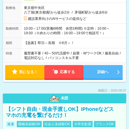
東京都中央区
勤務地
八丁堀(東京都)駅から徒歩2分
/
茅場町駅から徒歩6分
建設業界向けのAIサービスの提供など
10:00～17:00(実働6時間 休憩1時間) ※定時：10:00～
勤務時間
19:00（※終わりの時間：16:00～19:00で相談可！）
【急募】即日～長期 ※8月～！
期間
履歴書不要
/
40～50代活躍中
/
副業・WワークOK
/
服装自由
/
特徴
電話対応なし
/
パソコンスキル不要
気になる！
応募する
詳細へ
掲載日：2026.08.07
未読
【シフト自由・現金手渡しOK】iPhoneなどス
マホの充電を繋げるだけ！
派遣
職種未経験OK
社会人未経験OK
大学生歓迎
ブランクOK