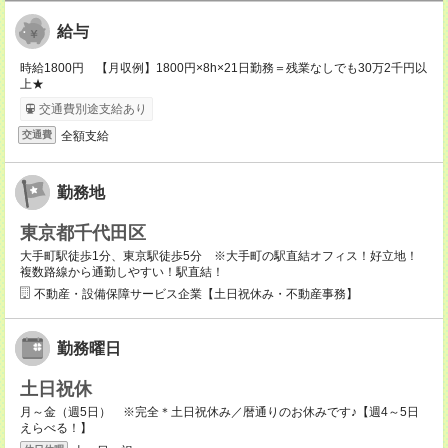
給与
時給1800円 【月収例】1800円×8h×21日勤務＝残業なしでも30万2千円以
上★
交通費別途支給あり
全額支給
交通費
勤務地
東京都千代田区
大手町駅徒歩1分、東京駅徒歩5分 ※大手町の駅直結オフィス！好立地！
複数路線から通勤しやすい！駅直結！
不動産・設備保障サービス企業【土日祝休み・不動産事務】
勤務曜日
土日祝休
月～金（週5日） ※完全＊土日祝休み／暦通りのお休みです♪【週4～5日
えらべる！】