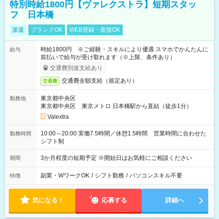
特別時給1800円【ヴァレクストラ】短期スタッ
フ 日本橋
派遣
ブランクOK
WEB登録・面接OK
時給1800円 ※ご経験・スキルにより優遇 スマホでかんたんに
給与
前払いで給与が受け取れます（※上限、条件あり）
交通費別途支給あり
交通費全額支給（規定あり）
交通費
東京都中央区
勤務地
東京都中央区 東京メトロ 日本橋駅から直結（徒歩1分）
Valextra
10:00～20:00 実働7.5時間／休憩1.5時間 営業時間に合わせた
勤務時間
シフト制
3か月程度の短期予定 ※開始日はお気軽にご相談ください
期間
副業・WワークOK
/
シフト勤務
/
パソコンスキル不要
特徴
気になる！
応募する
詳細へ