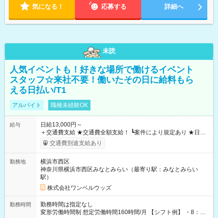
気になる！
応募する
詳細へ
未読
人気イベントも！好きな場所で働けるイベント
スタッフ☆来社不要！働いたその日に給料もら
える日払い/T1
アルバイト
職種未経験OK
日給13,000円～
給与
＋交通費支給 ★交通費全額支給！ ┗案件により規定あり ★日払
いOK！（規定あり） ┗働いたその日に現金GET♪ お仕事後はコ
交通費別途支給あり
ンビニATMから 日払い分を引き落とせます！ 【試用期間】試
用期間なし
横浜市西区
勤務地
神奈川県横浜市西区みなとみらい（最寄り駅：みなとみらい
駅）
株式会社ワンベルウッズ
勤務時間は指定なし
勤務時間
変形労働時間制 想定労働時間160時間/月 【シフト例】 ・8：00