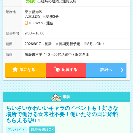
出社時の通勤交通費支給
交通費
東京都港区
勤務地
六本木駅から徒歩3分
IT・Web・通信
9:00～16:00
勤務時間
2026/8/17～長期 ※長期更新予定 ※8月～OK！
期間
履歴書不要
/
40～50代活躍中
/
服装自由
特徴
気になる！
応募する
詳細へ
未読
ちいさいかわいいキャラのイベントも！好きな
場所で働ける☆来社不要！働いたその日に給料
もらえる◎/T1
アルバイト
職種未経験OK