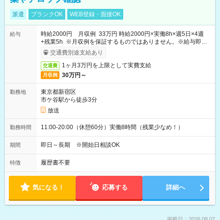
派遣
ブランクOK
WEB登録・面接OK
時給2000円 月収例 33万円 時給2000円×実働8h×週5日×4週
給与
+残業5h ※月収例を保証するものではありません。※給与即受
取りサービス利用可（利用条件有）
交通費別途支給あり
1ヶ月3万円を上限として実費支給
交通費
30万円～
月収例
東京都新宿区
勤務地
市ケ谷駅から徒歩3分
放送
11:00-20:00（休憩60分）実働8時間（残業少なめ！）
勤務時間
即日～長期 ※開始日相談OK
期間
履歴書不要
特徴
気になる！
応募する
詳細へ
掲載日：2026.08.07