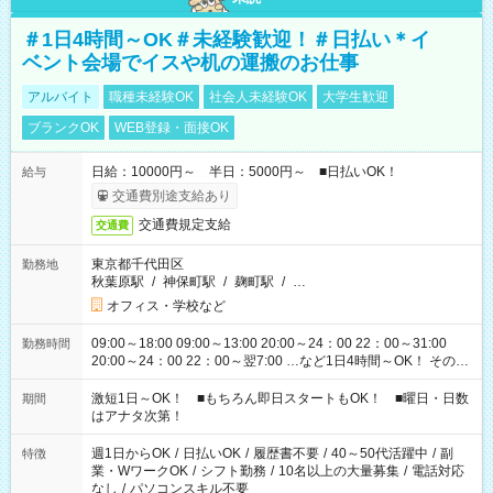
＃1日4時間～OK＃未経験歓迎！＃日払い＊イ
ベント会場でイスや机の運搬のお仕事
アルバイト
職種未経験OK
社会人未経験OK
大学生歓迎
ブランクOK
WEB登録・面接OK
日給：10000円～ 半日：5000円～ ■日払いOK！
給与
交通費別途支給あり
交通費規定支給
交通費
東京都千代田区
勤務地
秋葉原駅
/
神保町駅
/
麹町駅
/
…
オフィス・学校など
09:00～18:00 09:00～13:00 20:00～24：00 22：00～31:00
勤務時間
20:00～24：00 22：00～翌7:00 …など1日4時間～OK！ その他
シフトもございます！ お気軽にご相談ください！
激短1日～OK！ ■もちろん即日スタートもOK！ ■曜日・日数
期間
はアナタ次第！
週1日からOK
/
日払いOK
/
履歴書不要
/
40～50代活躍中
/
副
特徴
業・WワークOK
/
シフト勤務
/
10名以上の大量募集
/
電話対応
なし
/
パソコンスキル不要