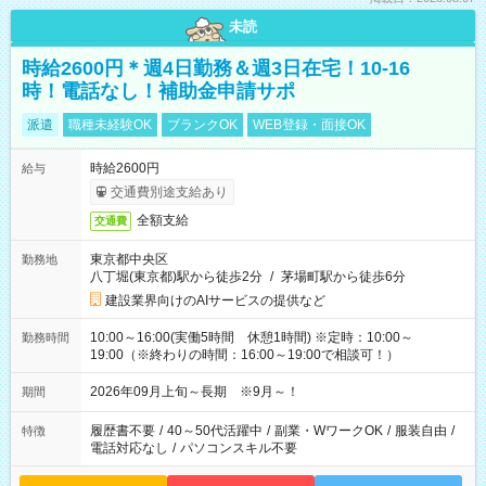
未読
時給2600円＊週4日勤務＆週3日在宅！10-16
時！電話なし！補助金申請サポ
派遣
職種未経験OK
ブランクOK
WEB登録・面接OK
時給2600円
給与
交通費別途支給あり
全額支給
交通費
東京都中央区
勤務地
八丁堀(東京都)駅から徒歩2分
/
茅場町駅から徒歩6分
建設業界向けのAIサービスの提供など
10:00～16:00(実働5時間 休憩1時間) ※定時：10:00～
勤務時間
19:00（※終わりの時間：16:00～19:00で相談可！）
2026年09月上旬～長期 ※9月～！
期間
履歴書不要
/
40～50代活躍中
/
副業・WワークOK
/
服装自由
/
特徴
電話対応なし
/
パソコンスキル不要