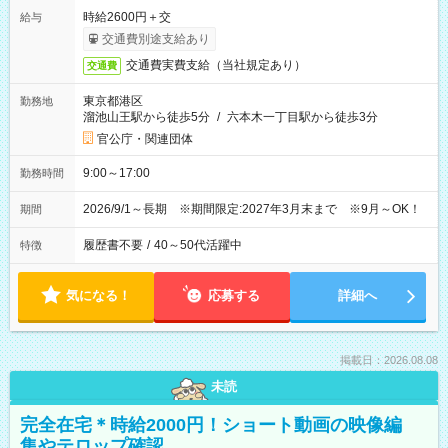
時給2600円＋交
給与
交通費別途支給あり
交通費実費支給（当社規定あり）
交通費
東京都港区
勤務地
溜池山王駅から徒歩5分
/
六本木一丁目駅から徒歩3分
官公庁・関連団体
9:00～17:00
勤務時間
2026/9/1～長期 ※期間限定:2027年3月末まで ※9月～OK！
期間
履歴書不要
/
40～50代活躍中
特徴
気になる！
応募する
詳細へ
掲載日：2026.08.08
未読
完全在宅＊時給2000円！ショート動画の映像編
集やテロップ確認