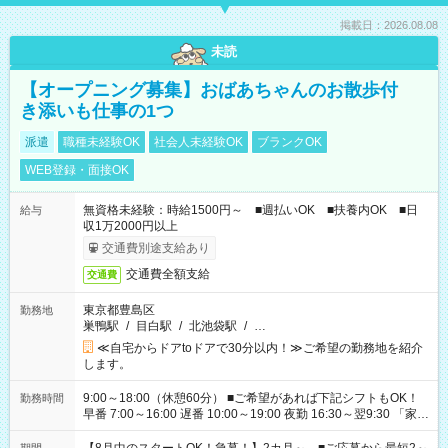
掲載日：2026.08.08
未読
【オープニング募集】おばあちゃんのお散歩付
き添いも仕事の1つ
派遣
職種未経験OK
社会人未経験OK
ブランクOK
WEB登録・面接OK
無資格未経験：時給1500円～ ■週払いOK ■扶養内OK ■日
給与
収1万2000円以上
交通費別途支給あり
交通費全額支給
交通費
東京都豊島区
勤務地
巣鴨駅
/
目白駅
/
北池袋駅
/
…
≪自宅からドアtoドアで30分以内！≫ご希望の勤務地を紹介
します。
9:00～18:00（休憩60分） ■ご希望があれば下記シフトもOK！
勤務時間
早番 7:00～16:00 遅番 10:00～19:00 夜勤 16:30～翌9:30 「家族
と休みを合わせたい」 「余裕を持って夕飯の準備がしたい」
「できれば残業はしたくない」 など、ご希望を教えてください