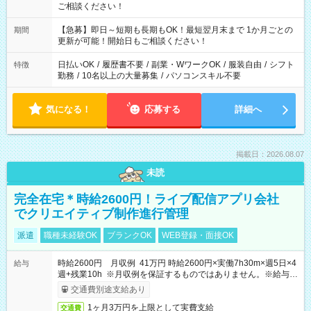
ご相談ください！
【急募】即日～短期も長期もOK！最短翌月末まで 1か月ごとの
期間
更新が可能！開始日もご相談ください！
日払いOK
/
履歴書不要
/
副業・WワークOK
/
服装自由
/
シフト
特徴
勤務
/
10名以上の大量募集
/
パソコンスキル不要
気になる！
応募する
詳細へ
掲載日：2026.08.07
未読
完全在宅＊時給2600円！ライブ配信アプリ会社
でクリエイティブ制作進行管理
派遣
職種未経験OK
ブランクOK
WEB登録・面接OK
時給2600円 月収例 41万円 時給2600円×実働7h30m×週5日×4
給与
週+残業10h ※月収例を保証するものではありません。※給与即
受取りサービス利用可（利用条件有）
交通費別途支給あり
1ヶ月3万円を上限として実費支給
交通費