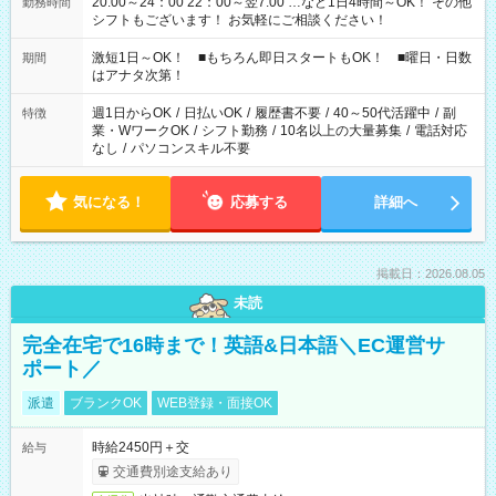
20:00～24：00 22：00～翌7:00 …など1日4時間～OK！ その他
勤務時間
シフトもございます！ お気軽にご相談ください！
激短1日～OK！ ■もちろん即日スタートもOK！ ■曜日・日数
期間
はアナタ次第！
週1日からOK
/
日払いOK
/
履歴書不要
/
40～50代活躍中
/
副
特徴
業・WワークOK
/
シフト勤務
/
10名以上の大量募集
/
電話対応
なし
/
パソコンスキル不要
気になる！
応募する
詳細へ
掲載日：2026.08.05
未読
完全在宅で16時まで！英語&日本語＼EC運営サ
ポート／
派遣
ブランクOK
WEB登録・面接OK
時給2450円＋交
給与
交通費別途支給あり