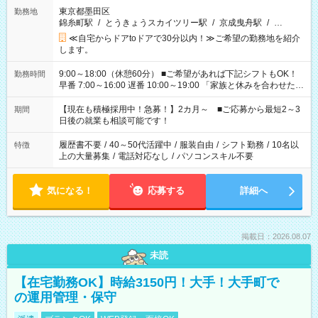
東京都墨田区
勤務地
錦糸町駅
/
とうきょうスカイツリー駅
/
京成曳舟駅
/
…
≪自宅からドアtoドアで30分以内！≫ご希望の勤務地を紹介
します。
9:00～18:00（休憩60分） ■ご希望があれば下記シフトもOK！
勤務時間
早番 7:00～16:00 遅番 10:00～19:00 「家族と休みを合わせた
い」 「余裕を持って夕飯の準備がしたい」 「できれば残業はし
たくない」 など、ご希望を教えてくださいね。 ※Wワーク希望
【現在も積極採用中！急募！】2カ月～ ■ご応募から最短2～3
期間
の方へ 今ご覧のお仕事で希望する勤務時間と、もう1つのお仕事
日後の就業も相談可能です！
の勤務時間。 合計で週40時間を超える場合は応募できません。
履歴書不要
/
40～50代活躍中
/
服装自由
/
シフト勤務
/
10名以
特徴
上の大量募集
/
電話対応なし
/
パソコンスキル不要
気になる！
応募する
詳細へ
掲載日：2026.08.07
未読
【在宅勤務OK】時給3150円！大手！大手町で
の運用管理・保守