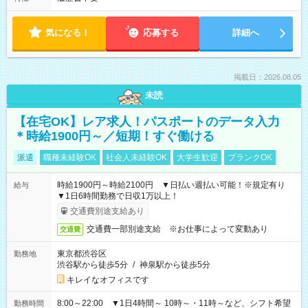
気になる！
応募する
詳細へ
掲載日：2026.08.05
未読
【在宅OK】レア求人！パスポートのデータ入力
＊時給1900円～／短期！すぐ働ける
派遣
職種未経験OK
社会人未経験OK
大学生歓迎
ブランクOK
時給1900円～時給2100円 ▼日払い週払い可能！※規定有り
給与
▼1日6時間勤務で日収1万以上！
交通費別途支給あり
交通費一部別途支給 ※お仕事によって変動あり
交通費
東京都渋谷区
勤務地
渋谷駅から徒歩5分
/
神泉駅から徒歩5分
キレイなオフィスです
8:00～22:00 ▼1日4時間～ 10時～・11時～など、シフト希望
勤務時間