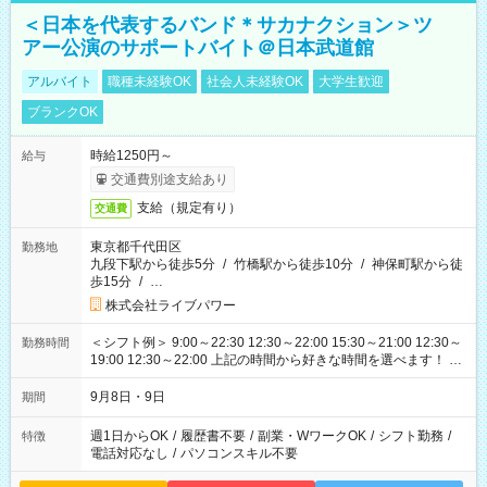
＜日本を代表するバンド＊サカナクション＞ツ
アー公演のサポートバイト＠日本武道館
アルバイト
職種未経験OK
社会人未経験OK
大学生歓迎
ブランクOK
時給1250円～
給与
交通費別途支給あり
支給（規定有り）
交通費
東京都千代田区
勤務地
九段下駅から徒歩5分
/
竹橋駅から徒歩10分
/
神保町駅から徒
歩15分
/
…
株式会社ライブパワー
＜シフト例＞ 9:00～22:30 12:30～22:00 15:30～21:00 12:30～
勤務時間
19:00 12:30～22:00 上記の時間から好きな時間を選べます！ ※
時間は変更となる可能性があります
9月8日・9日
期間
週1日からOK
/
履歴書不要
/
副業・WワークOK
/
シフト勤務
/
特徴
電話対応なし
/
パソコンスキル不要