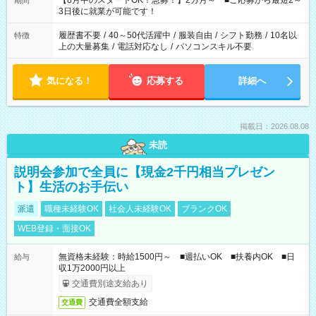
【8月中のスタートOK！急募！】2カ月～ ■ご応募から最短2～
期間
ね。 ※Wワーク希望の方へ 今ご覧のお仕事で希望する勤務時間
3日後に就業が可能です！
と、もう1つのお仕事の勤務時間。 合計で週40時間を超える場
合は応募できません。
履歴書不要
/
40～50代活躍中
/
服装自由
/
シフト勤務
/
10名以
特徴
上の大量募集
/
電話対応なし
/
パソコンスキル不要
気になる！
応募する
詳細へ
掲載日：2026.08.08
未読
説明会参加で全員に【現金2千円相当プレゼン
ト】生活のお手伝い
派遣
職種未経験OK
社会人未経験OK
ブランクOK
WEB登録・面接OK
無資格未経験：時給1500円～ ■週払いOK ■扶養内OK ■日
給与
収1万2000円以上
交通費別途支給あり
交通費全額支給
交通費