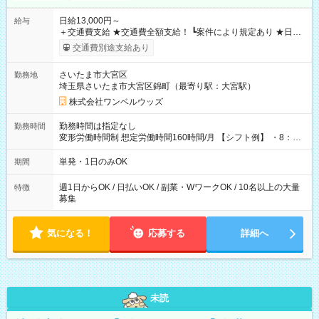
日給13,000円～
給与
＋交通費支給 ★交通費全額支給！ ┗案件により規定あり ★日払
いOK！（規定あり） ┗働いたその日に現金GET♪ お仕事後はコ
交通費別途支給あり
ンビニATMから 日払い分を引き落とせます！ 【試用期間】試
用期間なし
さいたま市大宮区
勤務地
埼玉県さいたま市大宮区錦町（最寄り駅：大宮駅）
株式会社ワンベルウッズ
勤務時間は指定なし
勤務時間
変形労働時間制 想定労働時間160時間/月 【シフト例】 ・8：00
～21：00
単発・1日のみOK
期間
週1日からOK / 日払いOK / 副業・WワークOK / 10名以上の大量
特徴
募集
気になる！
応募する
詳細へ
未読