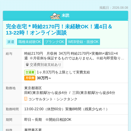
掲載日：2026.08.08
未読
完全在宅＊時給2170円！未経験OK！週4日＆
13-22時！オンライン面談
派遣
職種未経験OK
ブランクOK
WEB登録・面接OK
時給2170円 月収例 34万円 時給2170円×実働8h×週5日×4
給与
週 ※月収例を保証するものではありません。※給与即受取りサ
ービス利用可（利用条件有）
交通費別途支給あり
1ヶ月3万円を上限として実費支給
交通費
30万円～
月収例
東京都港区
勤務地
田町(東京都)駅から徒歩4分
/
三田(東京都)駅から徒歩6分
コンサルタント・シンクタンク
13:00-22:00（休憩60分）実働8時間（残業少なめ！）
勤務時間
即日～長期 ※開始日相談OK
期間
履歴書不要
特徴