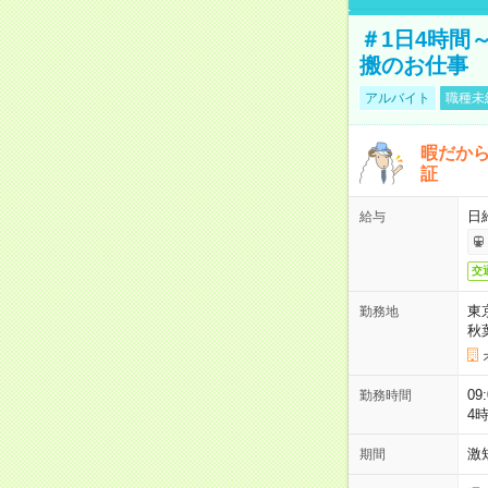
＃1日4時間
搬のお仕事
アルバイト
職種未
暇だか
証
日
給与
交
東
勤務地
秋
09
勤務時間
4
激
期間