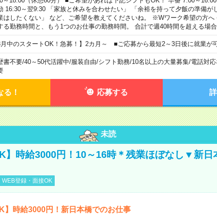
00～18:00（休憩60分） ■ご希望があれば下記シフトもOK！ 早番 7:00～16:00 遅
勤 16:30～翌9:30 「家族と休みを合わせたい」 「余裕を持って夕飯の準備
業はしたくない」 など、ご希望を教えてくださいね。 ※Wワーク希望の方へ
する勤務時間と、もう1つのお仕事の勤務時間。 合計で週40時間を超える場
8月中のスタートOK！急募！】2カ月～ ■ご応募から最短2～3日後に就業が
歴書不要
/
40～50代活躍中
/
服装自由
/
シフト勤務
/
10名以上の大量募集
/
電話対応
要
なる！
応募する
詳
未読
K】時給3000円！10～16時＊残業ほぼなし▼新
WEB登録・面接OK
K】時給3000円！新日本橋でのお仕事