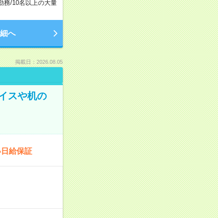
勤務
/
10名以上の大量
細へ
掲載日：2026.08.05
イスや机の
い日給保証