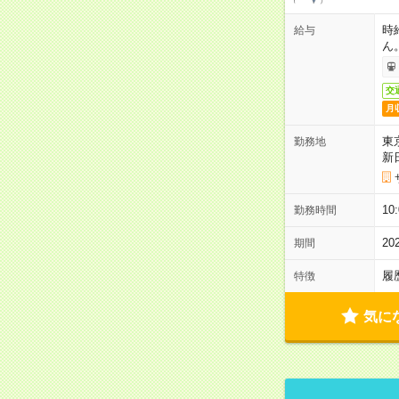
時
給与
ん
交
月
東
勤務地
新
1
勤務時間
2
期間
履
特徴
気に