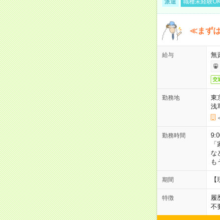
派遣
職種未経験O
≪まずは
無
給与
交
東
勤務地
浅
9:
勤務時間
「
な
も
【
期間
履
特徴
不