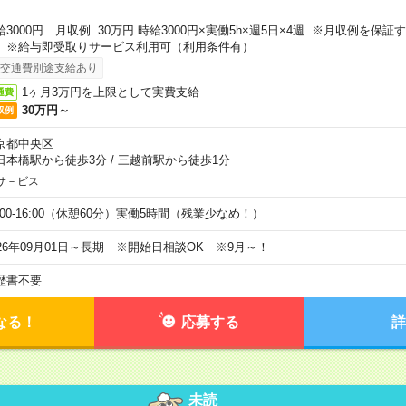
給3000円 月収例 30万円 時給3000円×実働5h×週5日×4週 ※月収例を保
。※給与即受取りサービス利用可（利用条件有）
交通費別途支給あり
1ヶ月3万円を上限として実費支給
通費
30万円～
収例
京都中央区
日本橋駅から徒歩3分
/
三越前駅から徒歩1分
サ－ビス
0:00-16:00（休憩60分）実働5時間（残業少なめ！）
026年09月01日～長期 ※開始日相談OK ※9月～！
歴書不要
なる！
応募する
詳
未読