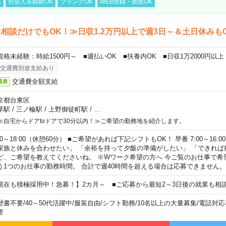
K
社会人未経験OK
ブランクOK
WEB登録・面接OK
相談だけでもOK！≫日収1.2万円以上で週3日～＆土日休みも
資格未経験：時給1500円～ ■週払いOK ■扶養内OK ■日収1万2000円以上
交通費別途支給あり
交通費全額支給
通費
京都台東区
草駅
/
三ノ輪駅
/
上野御徒町駅
/
…
≪自宅からドアtoドアで30分以内！≫ご希望の勤務地を紹介します。
00～18:00（休憩60分） ■ご希望があれば下記シフトもOK！ 早番 7:00～16:00 遅
家族と休みを合わせたい」 「余裕を持って夕飯の準備がしたい」 「できれば
ど、ご希望を教えてくださいね。 ※Wワーク希望の方へ 今ご覧のお仕事で希
う1つのお仕事の勤務時間。 合計で週40時間を超える場合は応募できません。
現在も積極採用中！急募！】2カ月～ ■ご応募から最短2～3日後の就業も相
歴書不要
/
40～50代活躍中
/
服装自由
/
シフト勤務
/
10名以上の大量募集
/
電話対応
要