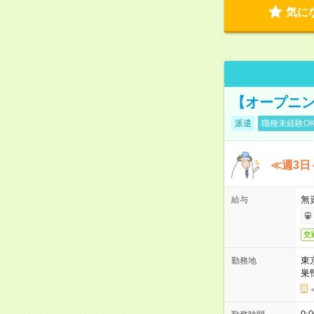
気に
【オープニン
派遣
職種未経験O
≪週3日
無
給与
交
東
勤務地
巣