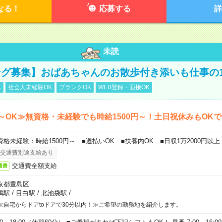
なる！
応募する
詳
未読
グ募集】おばあちゃんのお散歩付き添いも仕事の
K
社会人未経験OK
ブランクOK
WEB登録・面接OK
～OK≫無資格・未経験でも時給1500円～！土日祝休みもOK
資格未経験：時給1500円～ ■週払いOK ■扶養内OK ■日収1万2000円以上
交通費別途支給あり
交通費全額支給
通費
京都豊島区
鴨駅
/
目白駅
/
北池袋駅
/
…
≪自宅からドアtoドアで30分以内！≫ご希望の勤務地を紹介します。