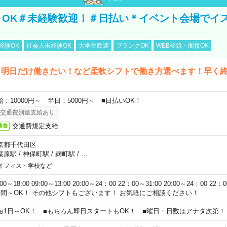
～OK＃未経験歓迎！＃日払い＊イベント会場でイ
経験OK
社会人未経験OK
大学生歓迎
ブランクOK
WEB登録・面接OK
ら明日だけ働きたい！など柔軟シフトで働き方選べます！早く
給：10000円～ 半日：5000円～ ■日払いOK！
交通費別途支給あり
交通費規定支給
通費
京都千代田区
葉原駅
/
神保町駅
/
麹町駅
/
…
オフィス・学校など
:00～18:00 09:00～13:00 20:00～24：00 22：00～31:00 20:00～24：00 2
時間～OK！ その他シフトもございます！ お気軽にご相談ください！
短1日～OK！ ■もちろん即日スタートもOK！ ■曜日・日数はアナタ次第！