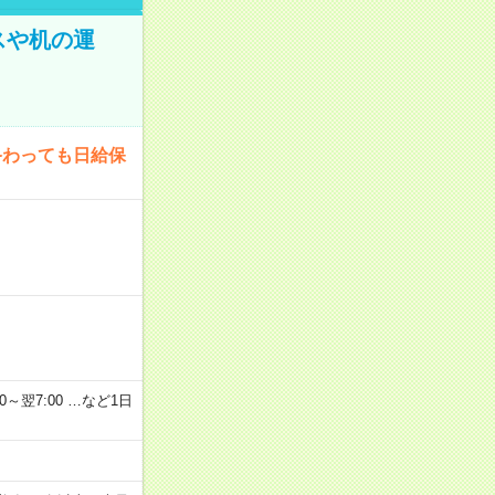
スや机の運
終わっても日給保
2：00～翌7:00 …など1日