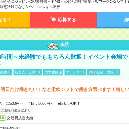
1日からOK
/
日払いOK
/
履歴書不要
/
40～50代活躍中
/
副業・WワークOK
/
シフト
集
/
電話対応なし
/
パソコンスキル不要
なる！
応募する
詳
未読
4時間～未経験でももちろん歓迎！イベント会場で
事
経験OK
社会人未経験OK
大学生歓迎
ブランクOK
WEB登録・面接OK
ら明日だけ働きたい！など柔軟シフトで働き方選べます！嬉し
給：12500円～ 半日：5000円～ ■日払いOK！
交通費別途支給あり
交通費規定支給
通費
京都千代田区