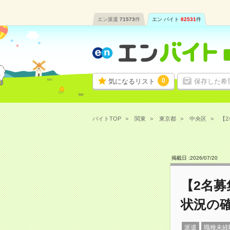
エン派遣
71573
件
エン バイト
82531
件
0
気になるリスト
保存した希
バイトTOP
関東
東京都
中央区
【2
掲載日 :
2026
/
07
/
20
【2名募
状況の
派遣
職種未経