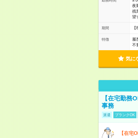
9:
勤務時間
夜
残
望
【
期間
履
特徴
不
気に
【在宅勤務O
事務
派遣
ブランクOK
【在宅O