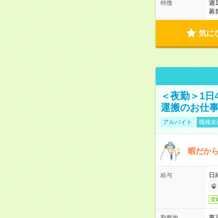
週
特徴
募
気に
＜夜勤＞1日
運搬のお仕
アルバイト
職種未
暇だか
日
給与
交
東
勤務地