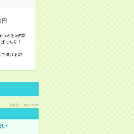
0円
験つめる○残業
もばっちり！
して働ける環
掲載日：2026.08.08
伝い