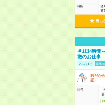
週
特徴
募
気に
＃1日4時間
搬のお仕事
アルバイト
職種未
暇だか
証
日
給与
交