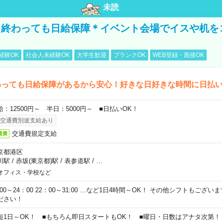
未読
く終わっても日給保障＊イベント会場でイスや机を
経験OK
社会人未経験OK
大学生歓迎
ブランクOK
WEB登録・面接OK
わっても日給保障があるから安心！好きな日好きな時間に日払
給：12500円～ 半日：5000円～ ■日払いOK！
交通費別途支給あり
交通費規定支給
通費
京都港区
川駅
/
赤坂(東京都)駅
/
表参道駅
/
…
オフィス・学校など
0:00～24：00 22：00～31:00 …など1日4時間～OK！ その他シフトもござ
ださい！
短1日～OK！ ■もちろん即日スタートもOK！ ■曜日・日数はアナタ次第！