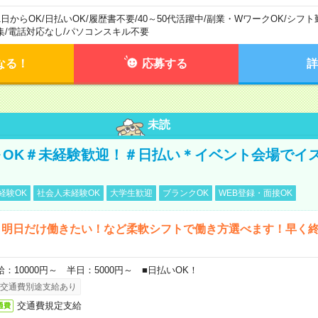
1日からOK
/
日払いOK
/
履歴書不要
/
40～50代活躍中
/
副業・WワークOK
/
シフト
集
/
電話対応なし
/
パソコンスキル不要
なる！
応募する
詳
未読
～OK＃未経験歓迎！＃日払い＊イベント会場でイ
経験OK
社会人未経験OK
大学生歓迎
ブランクOK
WEB登録・面接OK
ら明日だけ働きたい！など柔軟シフトで働き方選べます！早く
給：10000円～ 半日：5000円～ ■日払いOK！
交通費別途支給あり
交通費規定支給
通費