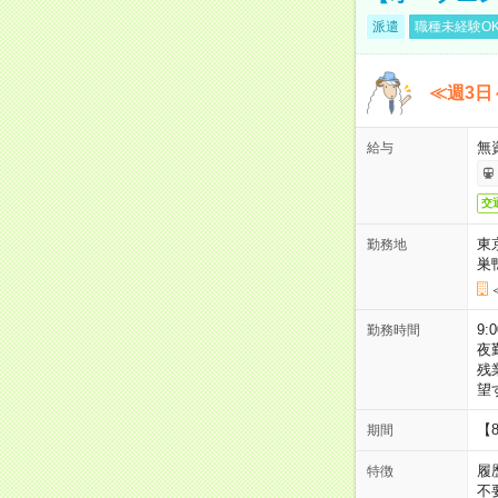
派遣
職種未経験O
≪週3日
無
給与
交
東
勤務地
巣
9:
勤務時間
夜
残
望
【
期間
履
特徴
不