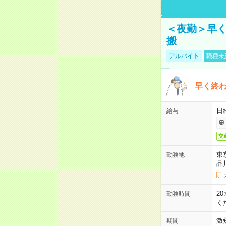
＜夜勤＞早
搬
アルバイト
職種未
早く終
日
給与
交
東
勤務地
品
2
勤務時間
く
激
期間