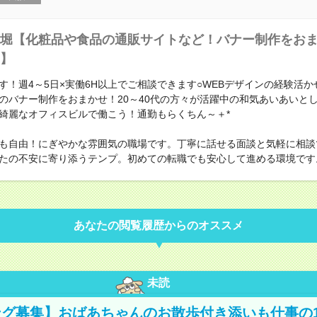
堀【化粧品や食品の通販サイトなど！バナー制作をお
】
す！週4～5日×実働6H以上でご相談できます○WEBデザインの経験活か
のバナー制作をおまかせ！20～40代の方々が活躍中の和気あいあいと
綺麗なオフィスビルで働こう！通勤もらくちん～＋*
も自由！にぎやかな雰囲気の職場です。丁寧に話せる面談と気軽に相談
たの不安に寄り添うテンプ。初めての転職でも安心して進める環境です
あなたの閲覧履歴からのオススメ
未読
グ募集】おばあちゃんのお散歩付き添いも仕事の