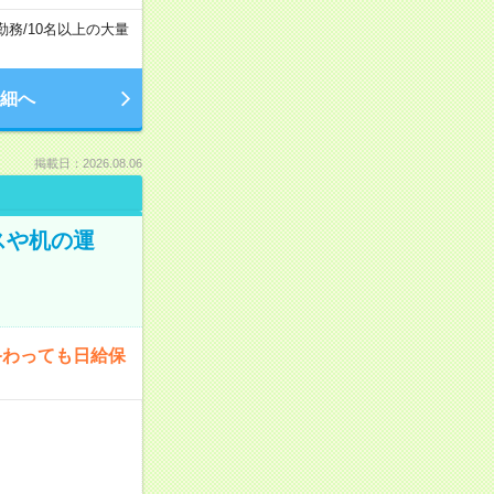
勤務
/
10名以上の大量
細へ
掲載日：2026.08.06
スや机の運
終わっても日給保