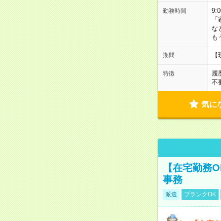
9:
勤務時間
「
な
も
【
期間
履
特徴
不
気に
【在宅勤務O
事務
派遣
ブランクOK