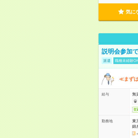
気に
説明会参加で
派遣
職種未経験O
≪まずは
無
給与
交
東
勤務地
錦