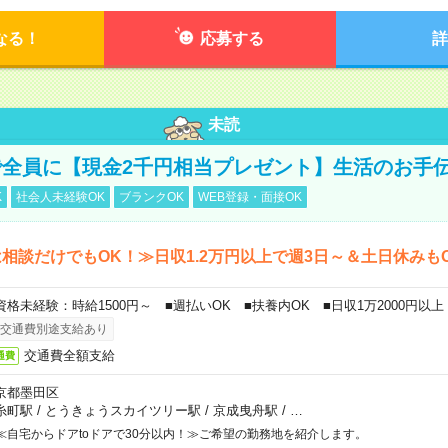
なる！
応募する
詳
未読
全員に【現金2千円相当プレゼント】生活のお手
K
社会人未経験OK
ブランクOK
WEB登録・面接OK
相談だけでもOK！≫日収1.2万円以上で週3日～＆土日休みも
資格未経験：時給1500円～ ■週払いOK ■扶養内OK ■日収1万2000円以上
交通費別途支給あり
交通費全額支給
通費
京都墨田区
糸町駅
/
とうきょうスカイツリー駅
/
京成曳舟駅
/
…
≪自宅からドアtoドアで30分以内！≫ご希望の勤務地を紹介します。