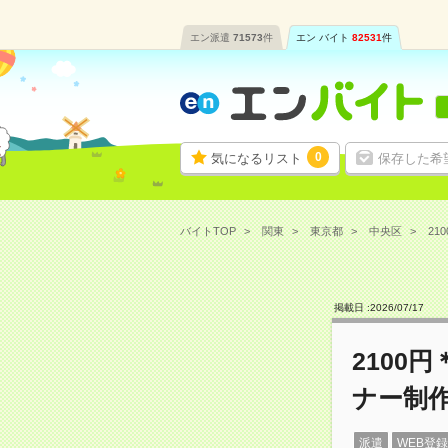
エン派遣
71573
件
エン バイト
82531
件
0
気になるリスト
保存した希
バイトTOP
関東
東京都
中央区
21
掲載日 :
2026
/
07
/
17
2100
ナー制
派遣
WEB登