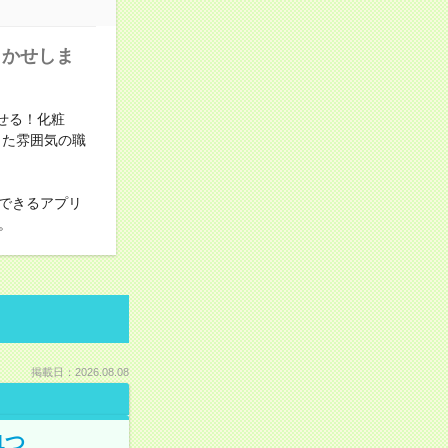
まかせしま
せる！化粧
した雰囲気の職
できるアプリ
。
掲載日：2026.08.08
1つ