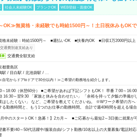
K
社会人未経験OK
ブランクOK
WEB登録・面接OK
～OK≫無資格・未経験でも時給1500円～！土日祝休みもOK
資格未経験：時給1500円～ ■週払いOK ■扶養内OK ■日収1万2000円以上
交通費別途支給あり
交通費全額支給
通費
京都豊島区
鴨駅
/
目白駅
/
北池袋駅
/
…
≪自宅からドアtoドアで30分以内！≫ご希望の勤務地を紹介します。
00～18:00（休憩60分） ■ご希望があれば下記シフトもOK！ 早番 7:00～16:00 遅
勤 16:30～翌9:30 「家族と休みを合わせたい」 「余裕を持って夕飯の準備
業はしたくない」 など、ご希望を教えてくださいね。 ※Wワーク希望の方へ
する勤務時間と、もう1つのお仕事の勤務時間。 合計で週40時間を超える場
8月中のスタートOK！急募！】2カ月～ ■ご応募から最短2～3日後に就業が
歴書不要
/
40～50代活躍中
/
服装自由
/
シフト勤務
/
10名以上の大量募集
/
電話対応
要