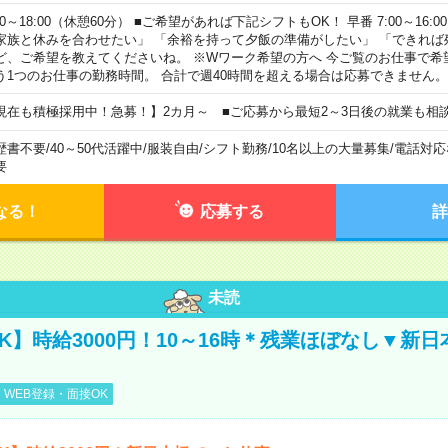
00～18:00（休憩60分） ■ご希望があれば下記シフトもOK！ 早番 7:00～16:00 遅
家族と休みを合わせたい」 「余裕を持って夕飯の準備がしたい」 「できれば
ど、ご希望を教えてくださいね。 ※Wワーク希望の方へ 今ご覧のお仕事で希
う1つのお仕事の勤務時間。 合計で週40時間を超える場合は応募できません。
現在も積極採用中！急募！】2カ月～ ■ご応募から最短2～3日後の就業も相
歴書不要
/
40～50代活躍中
/
服装自由
/
シフト勤務
/
10名以上の大量募集
/
電話対応
要
なる！
応募する
詳
未読
K】時給3000円！10～16時＊残業ほぼなし▼新
WEB登録・面接OK