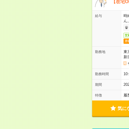
【在宅O
時
給与
ん
交
月
東
勤務地
新
1
勤務時間
2
期間
履
特徴
気に