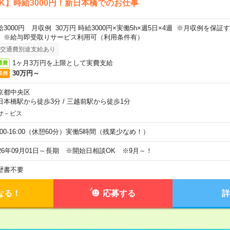
K】時給3000円！新日本橋でのお仕事
給3000円 月収例 30万円 時給3000円×実働5h×週5日×4週 ※月収例を保
。※給与即受取りサービス利用可（利用条件有）
交通費別途支給あり
1ヶ月3万円を上限として実費支給
通費
30万円～
収例
京都中央区
日本橋駅から徒歩3分
/
三越前駅から徒歩1分
サ－ビス
0:00-16:00（休憩60分）実働5時間（残業少なめ！）
026年09月01日～長期 ※開始日相談OK ※9月～！
歴書不要
なる！
応募する
詳