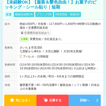
【未経験OK】【服装＆髪色自由！】お菓子のピ
ッキング・シール貼り｜短期
派遣
職種未経験OK
ブランクOK
WEB登録・面接OK
時給1400円／月収例：117,600円＝1,400円×4時間×21日勤務の
給与
場合＋交通費別途支給
交通費別途支給あり
実費支給／当社規定あり。
交通費
さいたま市見沼区
勤務地
七里駅から車6分
/
大宮公園駅
/
大宮(埼玉県)駅
アパレル・日用雑貨
(1)14:00-18:00(休憩0分) (2)14:00-19:00(休憩0分) (3)14:00-
勤務時間
19:30(休憩0分) (4)14:00-20:00(休憩45分) ※お好きな時間が選べ
ます
1ヶ月以上3ヶ月未満／即日～8月末までの期間限定
期間
履歴書不要
/
40～50代活躍中
/
服装自由
/
シフト勤務
/
10名以
特徴
上の大量募集
気になる！
応募する
詳細へ