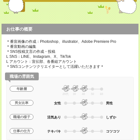
お仕事の概要
＊番宣画像の作成：Photoshop、illustrator、Adobe Premiere Pro
＊番宣動画の編集
＊SNS投稿文言の作成・投稿
L SNS：LINE、Instagram、X、TikTok
L アカウント：宣伝部、各番組アカウント
＊SNSコンテンツクリエイターとして活躍いただきます＊
職場の雰囲気
年齢層
20代
30
40
50
60
男女比率
女性
男性
職場の様子
活気あり
しずか
仕事の仕方
テキパキ
コツコツ