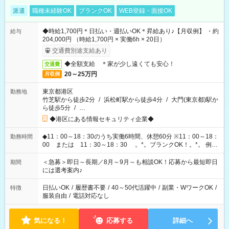
派遣
職種未経験OK
ブランクOK
WEB登録・面接OK
◆時給1,700円＊日払い・週払いOK＊昇給あり♪【月収例】 ・約
給与
204,000円 （時給1,700円 × 実働6h × 20日）
交通費別途支給あり
◆全額支給 ＊家が少し遠くても安心！
交通費
20～25万円
月収例
東京都港区
勤務地
竹芝駅から徒歩2分
/
浜松町駅から徒歩4分
/
大門(東京都)駅か
ら徒歩5分
/
…
◆港区にある情報セキュリティ企業◆
◆11：00～18：30のうち実働6時間、休憩60分 ※11：00～18：
勤務時間
00 または 11：30～18：30 。*。ブランクOK！。*。 例え
ば前職が、 在宅/財団法人/事務/コールセンター/受付/販売/カフェ
スタッフ スイーツ販売/ホテルフロント/化粧品販売/など 様々な
＜急募＞即日～長期／8月～9月～も相談OK！応募から最短即日
期間
業界から入社して活躍されています♪
には選考案内♪
日払いOK
/
履歴書不要
/
40～50代活躍中
/
副業・WワークOK
/
特徴
服装自由
/
電話対応なし
気になる！
応募する
詳細へ