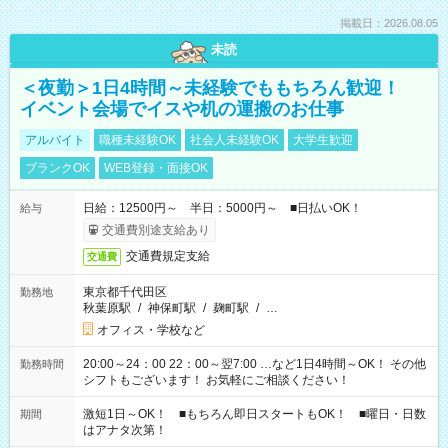
掲載日：2026.08.05
未読
＜夜勤＞1日4時間～未経験でももちろん歓迎！
イベント会場でイスや机の運搬のお仕事
アルバイト
職種未経験OK
社会人未経験OK
大学生歓迎
ブランクOK
WEB登録・面接OK
日給：12500円～ 半日：5000円～ ■日払いOK！
給与
交通費別途支給あり
交通費規定支給
交通費
東京都千代田区
勤務地
秋葉原駅
/
神保町駅
/
麹町駅
/
…
オフィス・学校など
20:00～24：00 22：00～翌7:00 …など1日4時間～OK！ その他
勤務時間
シフトもございます！ お気軽にご相談ください！
激短1日～OK！ ■もちろん即日スタートもOK！ ■曜日・日数
期間
はアナタ次第！