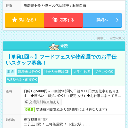
履歴書不要
/
40～50代活躍中
/
服装自由
特徴
気になる！
応募する
詳細へ
掲載日：2026.08.06
未読
【単発1回～】フードフェスや物産展でのお手伝
いスタッフ募集！
派遣
職種未経験OK
社会人未経験OK
大学生歓迎
ブランクOK
WEB登録・面接OK
日給1万5000円～※実働5時間で日給7000円のお仕事もありま
給与
す ◆日払い・週払いOK！（規定あり）◆お仕事によって日給
も異なります
交通費別途支給あり
交通費別途支給あり(勤務地により異なります)
交通費
東京都世田谷区
勤務地
二子玉川駅
/
三軒茶屋駅
/
下北沢駅
/
…