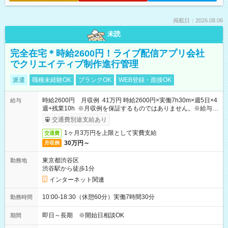
掲載日：2026.08.06
未読
完全在宅＊時給2600円！ライブ配信アプリ会社
でクリエイティブ制作進行管理
派遣
職種未経験OK
ブランクOK
WEB登録・面接OK
時給2600円 月収例 41万円 時給2600円×実働7h30m×週5日×4
給与
週+残業10h ※月収例を保証するものではありません。※給与即
受取りサービス利用可（利用条件有）
交通費別途支給あり
1ヶ月3万円を上限として実費支給
交通費
30万円～
月収例
東京都渋谷区
勤務地
渋谷駅から徒歩1分
インターネット関連
10:00-18:30（休憩60分）実働7時間30分
勤務時間
即日～長期 ※開始日相談OK
期間