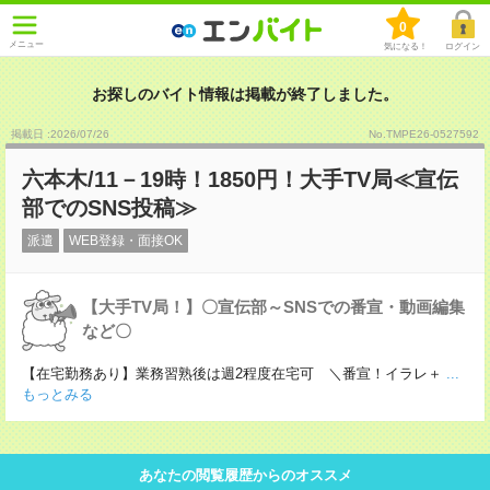
0
メニュー
気になる！
ログイン
お探しのバイト情報は掲載が終了しました。
掲載日 :2026
/
07
/
26
No.TMPE26-0527592
六本木/11－19時！1850円！大手TV局≪宣伝
部でのSNS投稿≫
派遣
WEB登録・面接OK
【大手TV局！】〇宣伝部～SNSでの番宣・動画編集
など〇
【在宅勤務あり】業務習熟後は週2程度在宅可 ＼番宣！イラレ＋
...
もっとみる
あなたの閲覧履歴からのオススメ