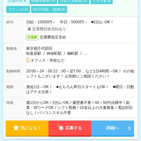
アルバイト
職種未経験OK
社会人未経験OK
大学生歓迎
ブランクOK
WEB登録・面接OK
日給：10000円～ 半日：5000円～ ■日払いOK！
給与
交通費別途支給あり
交通費規定支給
交通費
東京都千代田区
勤務地
秋葉原駅
/
神保町駅
/
麹町駅
/
…
オフィス・学校など
20:00～24：00 22：00～翌7:00 …など1日4時間～OK！ その他
勤務時間
シフトもございます！ お気軽にご相談ください！
激短1日～OK！ ■もちろん即日スタートもOK！ ■曜日・日数
期間
はアナタ次第！
週1日からOK
/
日払いOK
/
履歴書不要
/
40～50代活躍中
/
副
特徴
業・WワークOK
/
シフト勤務
/
10名以上の大量募集
/
電話対応
なし
/
パソコンスキル不要
気になる！
応募する
詳細へ