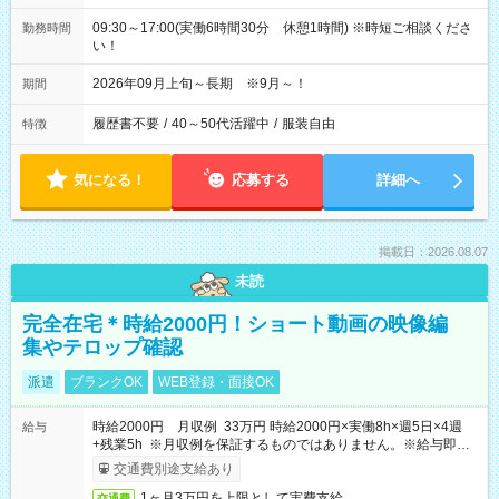
09:30～17:00(実働6時間30分 休憩1時間) ※時短ご相談くださ
勤務時間
い！
2026年09月上旬～長期 ※9月～！
期間
履歴書不要
/
40～50代活躍中
/
服装自由
特徴
気になる！
応募する
詳細へ
掲載日：2026.08.07
未読
完全在宅＊時給2000円！ショート動画の映像編
集やテロップ確認
派遣
ブランクOK
WEB登録・面接OK
時給2000円 月収例 33万円 時給2000円×実働8h×週5日×4週
給与
+残業5h ※月収例を保証するものではありません。※給与即受
取りサービス利用可（利用条件有）
交通費別途支給あり
1ヶ月3万円を上限として実費支給
交通費