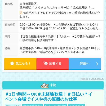
東京都墨田区
勤務地
錦糸町駅
/
とうきょうスカイツリー駅
/
京成曳舟駅
/
…
≪自宅からドアtoドアで30分以内！≫ご希望の勤務地を紹介
します。
9:00～18:00（休憩60分） ■ご希望があれば下記シフトもOK！
勤務時間
早番 7:00～16:00 遅番 10:00～19:00 「家族と休みを合わせた
い」 「余裕を持って夕飯の準備がしたい」 「できれば残業はし
たくない」 など、ご希望を教えてくださいね。 ※Wワーク希望
【現在も積極採用中！急募！】2カ月～ ■ご応募から最短2～3
期間
の方へ 今ご覧のお仕事で希望する勤務時間と、もう1つのお仕事
日後の就業も相談可能です！
の勤務時間。 合計で週40時間を超える場合は応募できません。
履歴書不要
/
40～50代活躍中
/
服装自由
/
シフト勤務
/
10名以
特徴
上の大量募集
/
電話対応なし
/
パソコンスキル不要
気になる！
応募する
詳細へ
掲載日：2026.08.06
未読
＃1日4時間～OK＃未経験歓迎！＃日払い＊イ
ベント会場でイスや机の運搬のお仕事