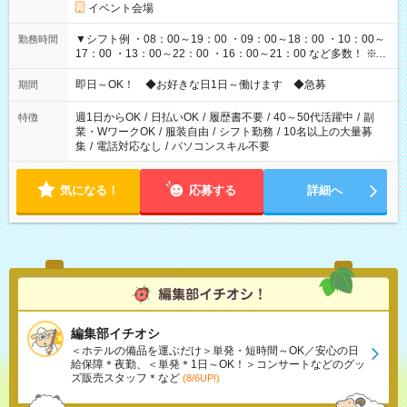
イベント会場
▼シフト例 ・08：00～19：00 ・09：00～18：00 ・10：00～
勤務時間
17：00 ・13：00～22：00 ・16：00～21：00 など多数！ ※お
仕事により勤務時間が異なります
即日～OK！ ◆お好きな日1日～働けます ◆急募
期間
週1日からOK
/
日払いOK
/
履歴書不要
/
40～50代活躍中
/
副
特徴
業・WワークOK
/
服装自由
/
シフト勤務
/
10名以上の大量募
集
/
電話対応なし
/
パソコンスキル不要
気になる！
応募する
詳細へ
編集部イチオシ
＜ホテルの備品を運ぶだけ＞単発・短時間～OK／安心の日
給保障＊夜勤、＜単発＊1日～OK！＞コンサートなどのグッ
ズ販売スタッフ＊など
(8/6UP!)