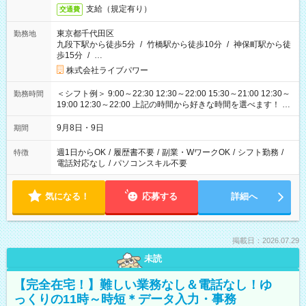
支給（規定有り）
交通費
東京都千代田区
勤務地
九段下駅から徒歩5分
/
竹橋駅から徒歩10分
/
神保町駅から徒
歩15分
/
…
株式会社ライブパワー
＜シフト例＞ 9:00～22:30 12:30～22:00 15:30～21:00 12:30～
勤務時間
19:00 12:30～22:00 上記の時間から好きな時間を選べます！ ※
時間は変更となる可能性があります
9月8日・9日
期間
週1日からOK
/
履歴書不要
/
副業・WワークOK
/
シフト勤務
/
特徴
電話対応なし
/
パソコンスキル不要
気になる！
応募する
詳細へ
掲載日：2026.07.29
未読
【完全在宅！】難しい業務なし＆電話なし！ゆ
っくりの11時～時短＊データ入力・事務