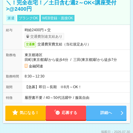
＼！完全在宅！／土日含む週2～OK<講座受付
>@2400円
派遣
ブランクOK
WEB登録・面接OK
時給2400円＋交
給与
交通費別途支給あり
交通費実費支給（当社規定あり）
交通費
東京都港区
勤務地
田町(東京都)駅から徒歩4分
/
三田(東京都)駅から徒歩7分
金融関連
8:30～12:30
勤務時間
【急募】即日～長期 ※8月～OK！
期間
履歴書不要
/
40～50代活躍中
/
服装自由
特徴
気になる！
応募する
詳細へ
掲載日：2026.07.30