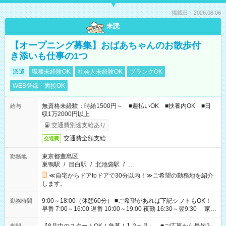
掲載日：2026.08.06
未読
【オープニング募集】おばあちゃんのお散歩付
き添いも仕事の1つ
派遣
職種未経験OK
社会人未経験OK
ブランクOK
WEB登録・面接OK
無資格未経験：時給1500円～ ■週払いOK ■扶養内OK ■日
給与
収1万2000円以上
交通費別途支給あり
交通費全額支給
交通費
東京都豊島区
勤務地
巣鴨駅
/
目白駅
/
北池袋駅
/
…
≪自宅からドアtoドアで30分以内！≫ご希望の勤務地を紹介
します。
9:00～18:00（休憩60分） ■ご希望があれば下記シフトもOK！
勤務時間
早番 7:00～16:00 遅番 10:00～19:00 夜勤 16:30～翌9:30 「家族
と休みを合わせたい」 「余裕を持って夕飯の準備がしたい」
「できれば残業はしたくない」 など、ご希望を教えてください