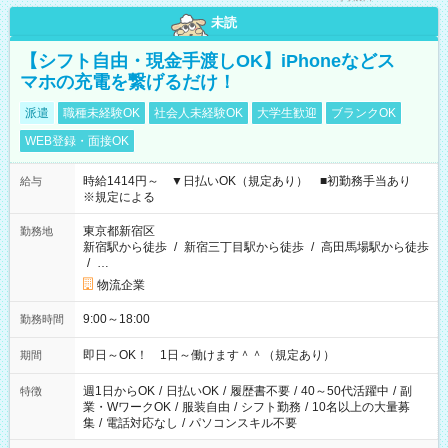
未読
【シフト自由・現金手渡しOK】iPhoneなどス
マホの充電を繋げるだけ！
派遣
職種未経験OK
社会人未経験OK
大学生歓迎
ブランクOK
WEB登録・面接OK
時給1414円～ ▼日払いOK（規定あり） ■初勤務手当あり
給与
※規定による
東京都新宿区
勤務地
新宿駅から徒歩
/
新宿三丁目駅から徒歩
/
高田馬場駅から徒歩
/
…
物流企業
9:00～18:00
勤務時間
即日～OK！ 1日～働けます＾＾（規定あり）
期間
週1日からOK
/
日払いOK
/
履歴書不要
/
40～50代活躍中
/
副
特徴
業・WワークOK
/
服装自由
/
シフト勤務
/
10名以上の大量募
集
/
電話対応なし
/
パソコンスキル不要