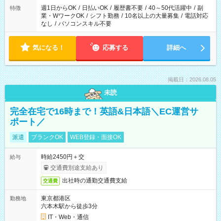
週1日からOK
/
日払いOK
/
履歴書不要
/
40～50代活躍中
/
副
特徴
業・WワークOK
/
シフト勤務
/
10名以上の大量募集
/
電話対応
なし
/
パソコンスキル不要
気になる！
応募する
詳細へ
掲載日：2026.08.05
未読
完全在宅で16時まで！英語&日本語＼EC運営サ
ポート／
派遣
ブランクOK
WEB登録・面接OK
時給2450円＋交
給与
交通費別途支給あり
出社時の通勤交通費支給
交通費
東京都港区
勤務地
六本木駅から徒歩3分
IT・Web・通信