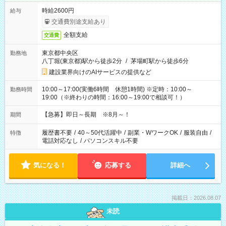
時給2600円
給与
交通費別途支給あり
全額支給
交通費
東京都中央区
勤務地
八丁堀(東京都)駅から徒歩2分
/
茅場町駅から徒歩6分
建設業界向けのAIサービスの提供など
10:00～17:00(実働6時間 休憩1時間) ※定時：10:00～
勤務時間
19:00（※終わりの時間：16:00～19:00で相談可！）
【急募】即日～長期 ※8月～！
期間
履歴書不要
/
40～50代活躍中
/
副業・WワークOK
/
服装自由
/
特徴
電話対応なし
/
パソコンスキル不要
気になる！
応募する
詳細へ
掲載日：2026.08.07
未読