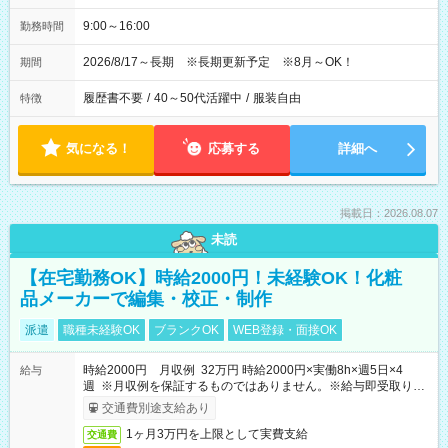
9:00～16:00
勤務時間
2026/8/17～長期 ※長期更新予定 ※8月～OK！
期間
履歴書不要
/
40～50代活躍中
/
服装自由
特徴
気になる！
応募する
詳細へ
掲載日：2026.08.07
未読
【在宅勤務OK】時給2000円！未経験OK！化粧
品メーカーで編集・校正・制作
派遣
職種未経験OK
ブランクOK
WEB登録・面接OK
時給2000円 月収例 32万円 時給2000円×実働8h×週5日×4
給与
週 ※月収例を保証するものではありません。※給与即受取りサ
ービス利用可（利用条件有）
交通費別途支給あり
1ヶ月3万円を上限として実費支給
交通費