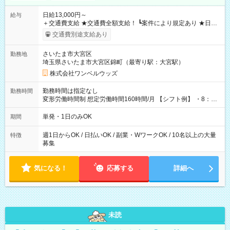
日給13,000円～
給与
＋交通費支給 ★交通費全額支給！ ┗案件により規定あり ★日払
いOK！（規定あり） ┗働いたその日に現金GET♪ お仕事後はコ
交通費別途支給あり
ンビニATMから 日払い分を引き落とせます！ 【試用期間】試
用期間なし
さいたま市大宮区
勤務地
埼玉県さいたま市大宮区錦町（最寄り駅：大宮駅）
株式会社ワンベルウッズ
勤務時間は指定なし
勤務時間
変形労働時間制 想定労働時間160時間/月 【シフト例】 ・8：00
～21：00
単発・1日のみOK
期間
週1日からOK / 日払いOK / 副業・WワークOK / 10名以上の大量
特徴
募集
気になる！
応募する
詳細へ
未読