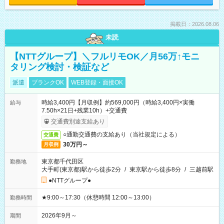
掲載日：2026.08.06
未読
【NTTグループ】＼フルリモOK／月56万↑モニ
タリング検討・検証など
派遣
ブランクOK
WEB登録・面接OK
時給3,400円【月収例】約569,000円（時給3,400円×実働
給与
7.50h×21日+残業10h）+交通費
交通費別途支給あり
○通勤交通費の支給あり（当社規定による）
交通費
30万円～
月収例
東京都千代田区
勤務地
大手町(東京都)駅から徒歩2分
/
東京駅から徒歩8分
/
三越前駅
●NTTグループ●
★9:00～17:30（休憩時間 12:00～13:00）
勤務時間
2026年9月～
期間