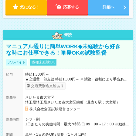
気になる！
応募する
詳細へ
未読
マニュアル通りに簡単WORK◆未経験から好き
な時にお仕事できる！単発OK◎試験監督
アルバイト
職種未経験OK
時給1,300円～
給与
★交通費一部支給 時給1,300円～ ※試験・役割により手当あり
※勤務回数により昇給あり 【即給（前払い）オプションあ
交通費別途支給あり
り！】 希望される場合、勤務から1週間ほどで給与の一部を受け
取れます。 ※手数料418円がかかります。 【過去試験日の収入
さいたま市大宮区
勤務地
例】 ・河合塾模擬試験 8:30～17:30（休憩1時間） 時給1,300円
埼玉県埼玉県さいたま市大宮区錦町（最寄り駅：大宮駅）
×8時間＝日収10,400円＋交通費 ※当日の役割により時給＋100
円の場合あり ・国家試験 7:00～13:30（休憩なし） 時給1,300
株式会社全国試験運営センター
円（役割手当＋100円）×6時間＝日収8,400円＋交通費 【試用期
間】試用期間なし
シフト制
勤務時間
1日あたりの実働時間：最大7時間/日 09：00～17：00 ※勤務時
間は 試験により異なります。
単発・1日のみOK / 短期（1ヶ月以内）
期間