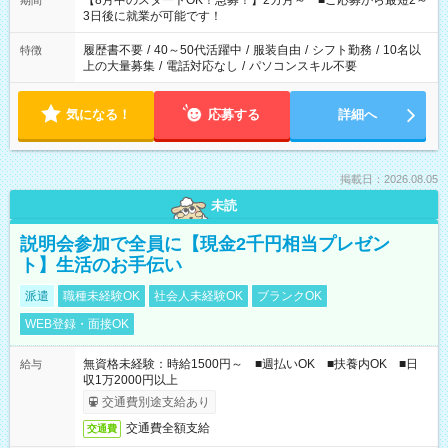
【8月中のスタートOK！急募！】2カ月～ ■ご応募から最短2～
期間
ね。 ※Wワーク希望の方へ 今ご覧のお仕事で希望する勤務時間
3日後に就業が可能です！
と、もう1つのお仕事の勤務時間。 合計で週40時間を超える場
合は応募できません。
履歴書不要
/
40～50代活躍中
/
服装自由
/
シフト勤務
/
10名以
特徴
上の大量募集
/
電話対応なし
/
パソコンスキル不要
気になる！
応募する
詳細へ
掲載日：2026.08.05
未読
説明会参加で全員に【現金2千円相当プレゼン
ト】生活のお手伝い
派遣
職種未経験OK
社会人未経験OK
ブランクOK
WEB登録・面接OK
無資格未経験：時給1500円～ ■週払いOK ■扶養内OK ■日
給与
収1万2000円以上
交通費別途支給あり
交通費全額支給
交通費