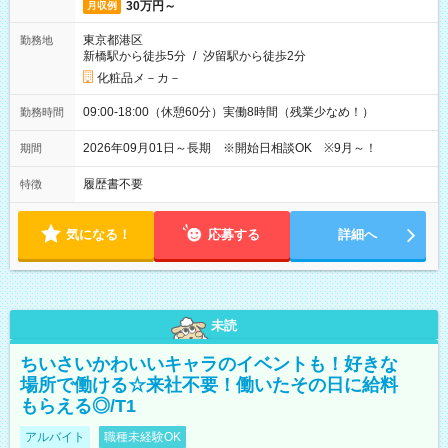
30万円～
月収例
東京都港区
勤務地
新橋駅から徒歩5分
/
汐留駅から徒歩2分
化粧品メ－カ－
09:00-18:00（休憩60分）実働8時間（残業少なめ！）
勤務時間
2026年09月01日～長期 ※開始日相談OK ※9月～！
期間
履歴書不要
特徴
気になる！
応募する
詳細へ
未読
ちいさいかわいいキャラのイベントも！好きな
場所で働ける☆来社不要！働いたその日に給料
もらえる◎/T1
アルバイト
職種未経験OK