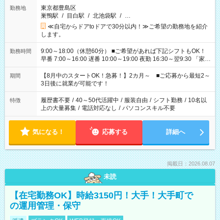
東京都豊島区
勤務地
巣鴨駅
/
目白駅
/
北池袋駅
/
…
≪自宅からドアtoドアで30分以内！≫ご希望の勤務地を紹介
します。
9:00～18:00（休憩60分） ■ご希望があれば下記シフトもOK！
勤務時間
早番 7:00～16:00 遅番 10:00～19:00 夜勤 16:30～翌9:30 「家族
と休みを合わせたい」 「余裕を持って夕飯の準備がしたい」
「できれば残業はしたくない」 など、ご希望を教えてください
【8月中のスタートOK！急募！】2カ月～ ■ご応募から最短2～
期間
ね。 ※Wワーク希望の方へ 今ご覧のお仕事で希望する勤務時間
3日後に就業が可能です！
と、もう1つのお仕事の勤務時間。 合計で週40時間を超える場
合は応募できません。
履歴書不要
/
40～50代活躍中
/
服装自由
/
シフト勤務
/
10名以
特徴
上の大量募集
/
電話対応なし
/
パソコンスキル不要
気になる！
応募する
詳細へ
掲載日：2026.08.07
未読
【在宅勤務OK】時給3150円！大手！大手町で
の運用管理・保守