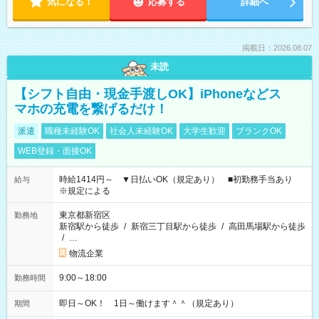
気になる！
応募する
詳細へ
掲載日：2026.08.07
未読
【シフト自由・現金手渡しOK】iPhoneなどス
マホの充電を繋げるだけ！
派遣
職種未経験OK
社会人未経験OK
大学生歓迎
ブランクOK
WEB登録・面接OK
時給1414円～ ▼日払いOK（規定あり） ■初勤務手当あり
給与
※規定による
東京都新宿区
勤務地
新宿駅から徒歩
/
新宿三丁目駅から徒歩
/
高田馬場駅から徒歩
/
…
物流企業
9:00～18:00
勤務時間
即日～OK！ 1日～働けます＾＾（規定あり）
期間