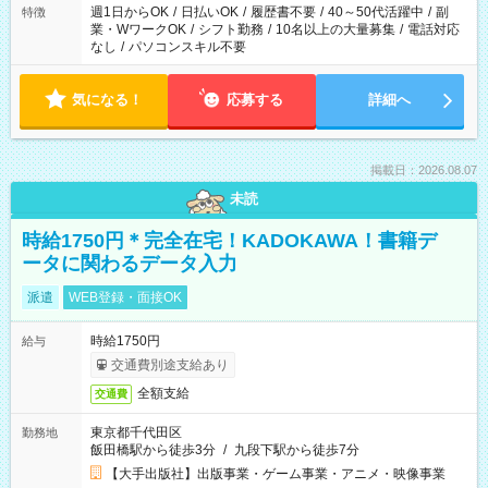
週1日からOK
/
日払いOK
/
履歴書不要
/
40～50代活躍中
/
副
特徴
業・WワークOK
/
シフト勤務
/
10名以上の大量募集
/
電話対応
なし
/
パソコンスキル不要
気になる！
応募する
詳細へ
掲載日：2026.08.07
未読
時給1750円＊完全在宅！KADOKAWA！書籍デ
ータに関わるデータ入力
派遣
WEB登録・面接OK
時給1750円
給与
交通費別途支給あり
全額支給
交通費
東京都千代田区
勤務地
飯田橋駅から徒歩3分
/
九段下駅から徒歩7分
【大手出版社】出版事業・ゲーム事業・アニメ・映像事業