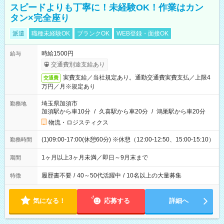
スピードよりも丁寧に！未経験OK！作業はカン
タン×完全座り
派遣
職種未経験OK
ブランクOK
WEB登録・面接OK
時給1500円
給与
交通費別途支給あり
実費支給／当社規定あり。通勤交通費実費支払／上限4
交通費
万円／月※規定あり
埼玉県加須市
勤務地
加須駅から車10分
/
久喜駅から車20分
/
鴻巣駅から車20分
物流・ロジスティクス
(1)09:00-17:00(休憩60分) ※休憩（12:00-12:50、15:00-15:10）
勤務時間
1ヶ月以上3ヶ月未満／即日～9月末まで
期間
履歴書不要
/
40～50代活躍中
/
10名以上の大量募集
特徴
気になる！
応募する
詳細へ