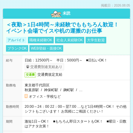
掲載日：2026.08.05
未読
＜夜勤＞1日4時間～未経験でももちろん歓迎！
イベント会場でイスや机の運搬のお仕事
アルバイト
職種未経験OK
社会人未経験OK
大学生歓迎
ブランクOK
WEB登録・面接OK
日給：12500円～ 半日：5000円～ ■日払いOK！
給与
交通費別途支給あり
交通費規定支給
交通費
東京都千代田区
勤務地
秋葉原駅
/
神保町駅
/
麹町駅
/
…
オフィス・学校など
20:00～24：00 22：00～翌7:00 …など1日4時間～OK！ その他
勤務時間
シフトもございます！ お気軽にご相談ください！
激短1日～OK！ ■もちろん即日スタートもOK！ ■曜日・日数
期間
はアナタ次第！