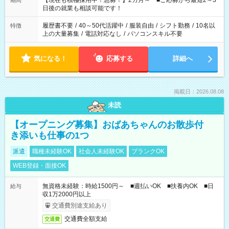
【現在も積極採用中！急募！】2カ月～ ■ご応募から最短2～3
期間
の方へ 今ご覧のお仕事で希望する勤務時間と、もう1つのお仕事
日後の就業も相談可能です！
の勤務時間。 合計で週40時間を超える場合は応募できません。
履歴書不要
/
40～50代活躍中
/
服装自由
/
シフト勤務
/
10名以
特徴
上の大量募集
/
電話対応なし
/
パソコンスキル不要
気になる！
応募する
詳細へ
掲載日：2026.08.08
未読
【オープニング募集】おばあちゃんのお散歩付
き添いも仕事の1つ
派遣
職種未経験OK
社会人未経験OK
ブランクOK
WEB登録・面接OK
無資格未経験：時給1500円～ ■週払いOK ■扶養内OK ■日
給与
収1万2000円以上
交通費別途支給あり
交通費全額支給
交通費