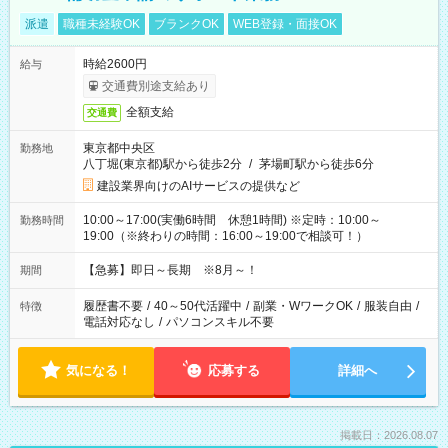
派遣
職種未経験OK
ブランクOK
WEB登録・面接OK
時給2600円
給与
交通費別途支給あり
全額支給
交通費
東京都中央区
勤務地
八丁堀(東京都)駅から徒歩2分
/
茅場町駅から徒歩6分
建設業界向けのAIサービスの提供など
10:00～17:00(実働6時間 休憩1時間) ※定時：10:00～
勤務時間
19:00（※終わりの時間：16:00～19:00で相談可！）
【急募】即日～長期 ※8月～！
期間
履歴書不要
/
40～50代活躍中
/
副業・WワークOK
/
服装自由
/
特徴
電話対応なし
/
パソコンスキル不要
気になる！
応募する
詳細へ
掲載日：2026.08.07