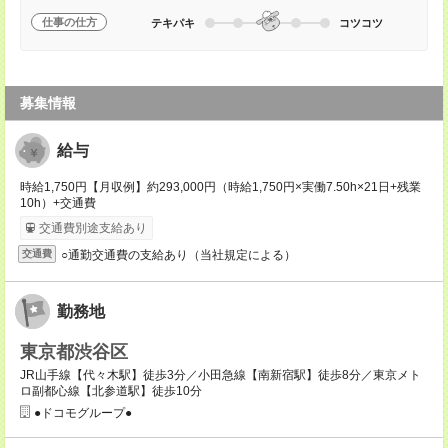
仕事の仕方
テキパキ
コツコツ
募集情報
給与
時給1,750円【月収例】約293,000円（時給1,750円×実働7.50h×21日+残業
10h）+交通費
交通費別途支給あり
○通勤交通費の支給あり（当社規定による）
交通費
勤務地
東京都渋谷区
JR山手線【代々木駅】徒歩3分／小田急線【南新宿駅】徒歩8分／東京メト
ロ副都心線【北参道駅】徒歩10分
●ドコモグループ●