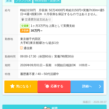
派遣
ブランクOK
WEB登録・面接OK
時給3150円 月収例 50万4000円 時給3150円×実働7h30m×週5
給与
日×4週+残業10h ※月収例を保証するものではありません。
交通費別途支給あり
1ヶ月3万円を上限として実費支給
交通費
30万円～
月収例
東京都千代田区
勤務地
大手町(東京都)駅から徒歩1分
通信業
09:00-17:30（休憩60分）実働7時間30分
勤務時間
2026年09月01日～長期 ※開始日相談OK ※09月～
期間
履歴書不要
/
40～50代活躍中
特徴
気になる！
応募する
詳細へ
掲載日：2026.08.07
未読