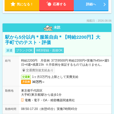
気になる！
応募する
詳細へ
掲載日：2026.08.06
未読
駅から5分以内＊服装自由＊【時給2200円】大
手町でのテスト・評価
派遣
ブランクOK
WEB登録・面接OK
時給2200円 月収例 37万9500円 時給2200円×実働7h45m×週5
給与
日×4週+残業15h ※月収例を保証するものではありません。
交通費別途支給あり
1ヶ月3万円を上限として実費支給
交通費
30万円～
月収例
東京都千代田区
勤務地
大手町(東京都)駅から徒歩1分
電機・電子・OA・精密機器関連商社
08:50-17:20（休憩45分）実働7時間45分
勤務時間