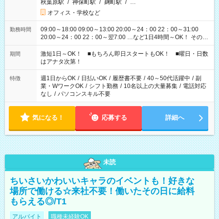
秋葉原駅
/
神保町駅
/
麹町駅
/
…
オフィス・学校など
09:00～18:00 09:00～13:00 20:00～24：00 22：00～31:00
勤務時間
20:00～24：00 22：00～翌7:00 …など1日4時間～OK！ その他
シフトもございます！ お気軽にご相談ください！
激短1日～OK！ ■もちろん即日スタートもOK！ ■曜日・日数
期間
はアナタ次第！
週1日からOK
/
日払いOK
/
履歴書不要
/
40～50代活躍中
/
副
特徴
業・WワークOK
/
シフト勤務
/
10名以上の大量募集
/
電話対応
なし
/
パソコンスキル不要
気になる！
応募する
詳細へ
未読
ちいさいかわいいキャラのイベントも！好きな
場所で働ける☆来社不要！働いたその日に給料
もらえる◎/T1
アルバイト
職種未経験OK