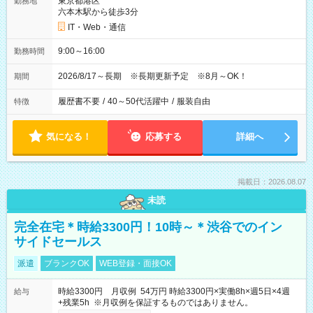
東京都港区
勤務地
六本木駅から徒歩3分
IT・Web・通信
9:00～16:00
勤務時間
2026/8/17～長期 ※長期更新予定 ※8月～OK！
期間
履歴書不要
/
40～50代活躍中
/
服装自由
特徴
気になる！
応募する
詳細へ
掲載日：2026.08.07
未読
完全在宅＊時給3300円！10時～＊渋谷でのイン
サイドセールス
派遣
ブランクOK
WEB登録・面接OK
時給3300円 月収例 54万円 時給3300円×実働8h×週5日×4週
給与
+残業5h ※月収例を保証するものではありません。