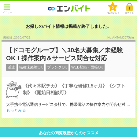
0
メニュー
気になる！
ログイン
お探しのバイト情報は掲載が終了しました。
掲載日 :2026
/
07
/
21
No.AHTAM0575sin
【ドコモグループ】＼30名大募集／未経験
OK！操作案内＆サービス問合せ対応
派遣
職種未経験OK
ブランクOK
WEB登録・面接OK
《代々木駅チカ》《丁寧な研修1.5ヶ月》《シフト
制》《開始日相談可》
大手携帯電話通信サービス会社で、携帯電話の操作案内や問合せ対
...
もっとみる
あなたの閲覧履歴からのオススメ