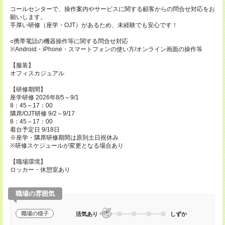
コールセンターで、操作案内やサービスに関する顧客からの問合せ対応をお
願いします。
手厚い研修（座学・OJT）があるため、未経験でも安心です！
○携帯電話の機器操作等に関する問合せ対応
※Android・iPhone・スマートフォンの使い方/オンライン画面の操作等
【服装】
オフィスカジュアル
【研修期間】
座学研修 2026年8/5～9/1
8：45～17：00
隣席/OJT研修 9/2～9/17
8：45～17：00
着台予定日 9/18日
※座学・隣席研修期間は原則土日祝休み
※研修スケジュールが変更となる場合あり
【職場環境】
ロッカー・休憩室あり
職場の雰囲気
職場の様子
活気あり
しずか