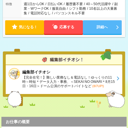
週1日からOK
/
日払いOK
/
履歴書不要
/
40～50代活躍中
/
副
特徴
業・WワークOK
/
服装自由
/
シフト勤務
/
10名以上の大量募
集
/
電話対応なし
/
パソコンスキル不要
気になる！
応募する
詳細へ
編集部イチオシ
【完全在宅！】難しい業務なし＆電話なし！ゆっくりの11
時～時短＊データ入力・事務、＜SEKAI NO OWARI＊8月15
日・16日＞ドーム公演のサポートバイトなど
(8/7UP!)
お仕事の概要