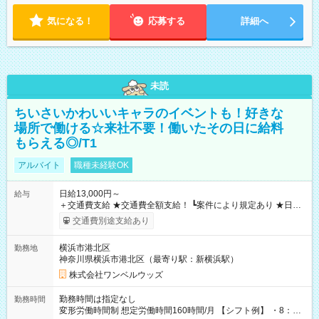
気になる！
応募する
詳細へ
未読
ちいさいかわいいキャラのイベントも！好きな
場所で働ける☆来社不要！働いたその日に給料
もらえる◎/T1
アルバイト
職種未経験OK
日給13,000円～
給与
＋交通費支給 ★交通費全額支給！ ┗案件により規定あり ★日払
いOK！（規定あり） ┗働いたその日に現金GET♪ お仕事後はコ
交通費別途支給あり
ンビニATMから 日払い分を引き落とせます！ 【試用期間】試
用期間なし
横浜市港北区
勤務地
神奈川県横浜市港北区（最寄り駅：新横浜駅）
株式会社ワンベルウッズ
勤務時間は指定なし
勤務時間
変形労働時間制 想定労働時間160時間/月 【シフト例】 ・8：00