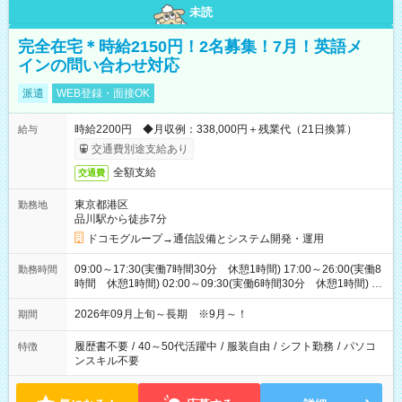
未読
完全在宅＊時給2150円！2名募集！7月！英語メ
インの問い合わせ対応
派遣
WEB登録・面接OK
時給2200円 ◆月収例：338,000円＋残業代（21日換算）
給与
交通費別途支給あり
全額支給
交通費
東京都港区
勤務地
品川駅から徒歩7分
ドコモグループ→通信設備とシステム開発・運用
09:00～17:30(実働7時間30分 休憩1時間) 17:00～26:00(実働8
勤務時間
時間 休憩1時間) 02:00～09:30(実働6時間30分 休憩1時間) ※
日勤は就業時間1/夜勤は就業時間2.3を連続で行って頂きます
2026年09月上旬～長期 ※9月～！
期間
履歴書不要
/
40～50代活躍中
/
服装自由
/
シフト勤務
/
パソコ
特徴
ンスキル不要