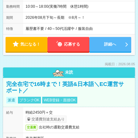
10:00～18:00(実働7時間 休憩1時間)
勤務時間
2026年08月下旬～長期 ※8月～！
期間
履歴書不要
/
40～50代活躍中
/
服装自由
特徴
気になる！
応募する
詳細へ
掲載日：2026.08.05
未読
完全在宅で16時まで！英語&日本語＼EC運営サ
ポート／
派遣
ブランクOK
WEB登録・面接OK
時給2450円＋交
給与
交通費別途支給あり
出社時の通勤交通費支給
交通費