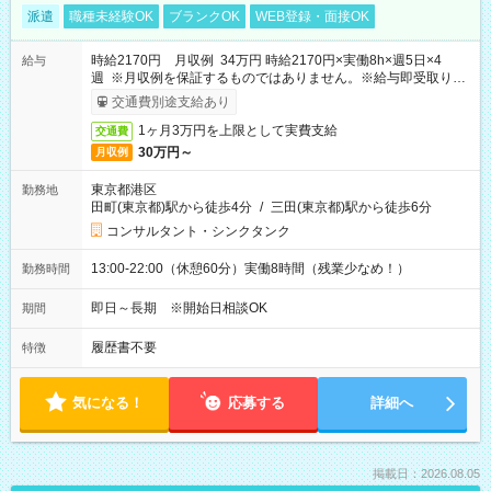
派遣
職種未経験OK
ブランクOK
WEB登録・面接OK
時給2170円 月収例 34万円 時給2170円×実働8h×週5日×4
給与
週 ※月収例を保証するものではありません。※給与即受取りサ
ービス利用可（利用条件有）
交通費別途支給あり
1ヶ月3万円を上限として実費支給
交通費
30万円～
月収例
東京都港区
勤務地
田町(東京都)駅から徒歩4分
/
三田(東京都)駅から徒歩6分
コンサルタント・シンクタンク
13:00-22:00（休憩60分）実働8時間（残業少なめ！）
勤務時間
即日～長期 ※開始日相談OK
期間
履歴書不要
特徴
気になる！
応募する
詳細へ
掲載日：2026.08.05