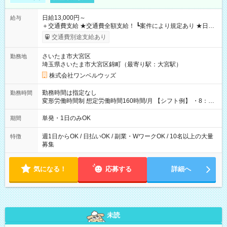
日給13,000円～
給与
＋交通費支給 ★交通費全額支給！ ┗案件により規定あり ★日払
いOK！（規定あり） ┗働いたその日に現金GET♪ お仕事後はコ
交通費別途支給あり
ンビニATMから 日払い分を引き落とせます！ 【試用期間】試
用期間なし
さいたま市大宮区
勤務地
埼玉県さいたま市大宮区錦町（最寄り駅：大宮駅）
株式会社ワンベルウッズ
勤務時間は指定なし
勤務時間
変形労働時間制 想定労働時間160時間/月 【シフト例】 ・8：00
～21：00
単発・1日のみOK
期間
週1日からOK / 日払いOK / 副業・WワークOK / 10名以上の大量
特徴
募集
気になる！
応募する
詳細へ
未読