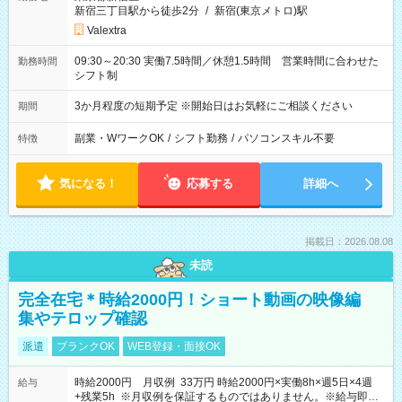
新宿三丁目駅から徒歩2分
/
新宿(東京メトロ)駅
Valextra
09:30～20:30 実働7.5時間／休憩1.5時間 営業時間に合わせた
勤務時間
シフト制
3か月程度の短期予定 ※開始日はお気軽にご相談ください
期間
副業・WワークOK
/
シフト勤務
/
パソコンスキル不要
特徴
気になる！
応募する
詳細へ
掲載日：2026.08.08
未読
完全在宅＊時給2000円！ショート動画の映像編
集やテロップ確認
派遣
ブランクOK
WEB登録・面接OK
時給2000円 月収例 33万円 時給2000円×実働8h×週5日×4週
給与
+残業5h ※月収例を保証するものではありません。※給与即受