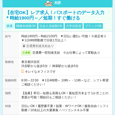
未読
【在宅OK】レア求人！パスポートのデータ入力
＊時給1900円～／短期！すぐ働ける
派遣
職種未経験OK
社会人未経験OK
大学生歓迎
ブランクOK
時給1900円～時給2100円 ▼日払い週払い可能！※規定有り
給与
▼1日6時間勤務で日収1万以上！
交通費別途支給あり
交通費一部別途支給 ※お仕事によって変動あり
交通費
東京都渋谷区
勤務地
渋谷駅から徒歩5分
/
神泉駅から徒歩5分
キレイなオフィスです
8:00～22:00 ▼1日4時間～ 10時～・11時～など、シフト希望
勤務時間
ご相談ください！
【急募】即日～短期も長期もOK！最短翌月末まで 1か月ごとの
期間
更新が可能！開始日もご相談ください！
日払いOK
/
履歴書不要
/
副業・WワークOK
/
服装自由
/
シフト
特徴
勤務
/
10名以上の大量募集
/
パソコンスキル不要