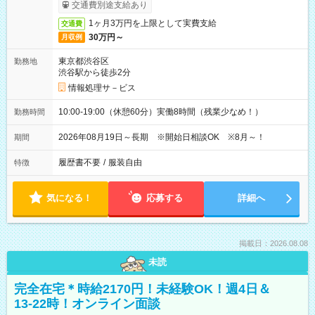
交通費別途支給あり
1ヶ月3万円を上限として実費支給
交通費
30万円～
月収例
東京都渋谷区
勤務地
渋谷駅から徒歩2分
情報処理サ－ビス
10:00-19:00（休憩60分）実働8時間（残業少なめ！）
勤務時間
2026年08月19日～長期 ※開始日相談OK ※8月～！
期間
履歴書不要
/
服装自由
特徴
気になる！
応募する
詳細へ
掲載日：2026.08.08
未読
完全在宅＊時給2170円！未経験OK！週4日＆
13-22時！オンライン面談