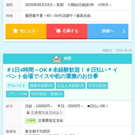
2026年08月24日～長期 ※開始日相談OK ※08月～
期間
履歴書不要
/
40～50代活躍中
/
服装自由
特徴
気になる！
応募する
詳細へ
掲載日：2026.08.06
未読
＃1日4時間～OK＃未経験歓迎！＃日払い＊イ
ベント会場でイスや机の運搬のお仕事
アルバイト
職種未経験OK
社会人未経験OK
大学生歓迎
ブランクOK
WEB登録・面接OK
日給：10000円～ 半日：5000円～ ■日払いOK！
給与
交通費別途支給あり
交通費規定支給
交通費
東京都千代田区
勤務地