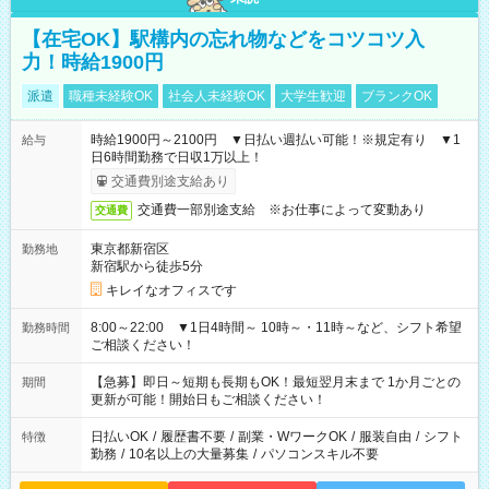
【在宅OK】駅構内の忘れ物などをコツコツ入
力！時給1900円
派遣
職種未経験OK
社会人未経験OK
大学生歓迎
ブランクOK
時給1900円～2100円 ▼日払い週払い可能！※規定有り ▼1
給与
日6時間勤務で日収1万以上！
交通費別途支給あり
交通費一部別途支給 ※お仕事によって変動あり
交通費
東京都新宿区
勤務地
新宿駅から徒歩5分
キレイなオフィスです
8:00～22:00 ▼1日4時間～ 10時～・11時～など、シフト希望
勤務時間
ご相談ください！
【急募】即日～短期も長期もOK！最短翌月末まで 1か月ごとの
期間
更新が可能！開始日もご相談ください！
日払いOK
/
履歴書不要
/
副業・WワークOK
/
服装自由
/
シフト
特徴
勤務
/
10名以上の大量募集
/
パソコンスキル不要