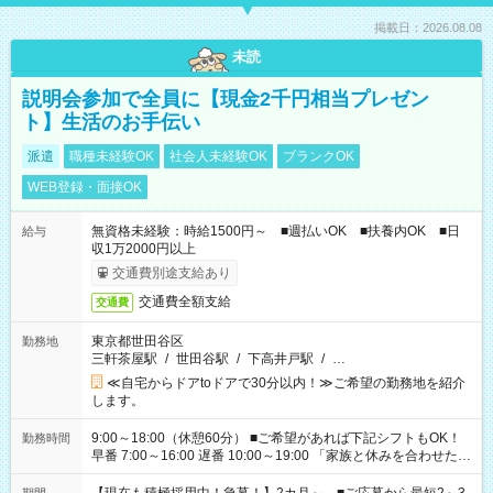
掲載日：2026.08.08
未読
説明会参加で全員に【現金2千円相当プレゼン
ト】生活のお手伝い
派遣
職種未経験OK
社会人未経験OK
ブランクOK
WEB登録・面接OK
無資格未経験：時給1500円～ ■週払いOK ■扶養内OK ■日
給与
収1万2000円以上
交通費別途支給あり
交通費全額支給
交通費
東京都世田谷区
勤務地
三軒茶屋駅
/
世田谷駅
/
下高井戸駅
/
…
≪自宅からドアtoドアで30分以内！≫ご希望の勤務地を紹介
します。
9:00～18:00（休憩60分） ■ご希望があれば下記シフトもOK！
勤務時間
早番 7:00～16:00 遅番 10:00～19:00 「家族と休みを合わせた
い」 「余裕を持って夕飯の準備がしたい」 「できれば残業はし
たくない」 など、ご希望を教えてくださいね。 ※Wワーク希望